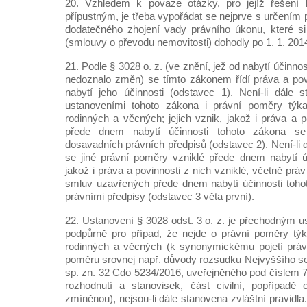
20. Vzhledem k povaze otázky, pro jejíž řešení 
přípustným, je třeba vypořádat se nejprve s určením 
dodatečného zhojení vady právního úkonu, které si
(smlouvy o převodu nemovitosti) dohodly po 1. 1. 201
21. Podle § 3028 o. z. (ve znění, jež od nabytí účinn
nedoznalo změn) se tímto zákonem řídí práva a pov
nabytí jeho účinnosti (odstavec 1). Není-li dále s
ustanoveními tohoto zákona i právní poměry týka
rodinných a věcných; jejich vznik, jakož i práva a p
přede dnem nabytí účinnosti tohoto zákona se
dosavadních právních předpisů (odstavec 2). Není-li d
se jiné právní poměry vzniklé přede dnem nabytí ú
jakož i práva a povinnosti z nich vzniklé, včetně prá
smluv uzavřených přede dnem nabytí účinnosti toho
právními předpisy (odstavec 3 věta první).
22. Ustanovení § 3028 odst. 3 o. z. je přechodným 
podpůrně pro případ, že nejde o právní poměry týk
rodinných a věcných (k synonymickému pojetí práv
poměru srovnej např. důvody rozsudku Nejvyššího so
sp. zn. 32 Cdo 5234/2016, uveřejněného pod číslem 
rozhodnutí a stanovisek, část civilní, popřípadě 
zmíněnou), nejsou-li dále stanovena zvláštní pravid