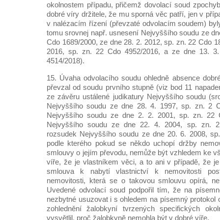
okolnostem případu, přičemž dovolací soud zpochyb
dobré víry držitele, že mu sporná věc patří, jen v př
v nalézacím řízení (převzaté odvolacím soudem) byl
tomu srovnej např. usnesení Nejvyššího soudu ze dne
Cdo 1689/2000, ze dne 28. 2. 2012, sp. zn. 22 Cdo 1
2016, sp. zn. 22 Cdo 4952/2016, a ze dne 13. 3.
4514/2018).
15. Úvaha odvolacího soudu ohledně absence dobré 
převzal od soudu prvního stupně (viz bod 11 napad
ze závěru ustálené judikatury Nejvyššího soudu (sro
Nejvyššího soudu ze dne 28. 4. 1997, sp. zn. 2 
Nejvyššího soudu ze dne 2. 2. 2001, sp. zn. 22 
Nejvyššího soudu ze dne 22. 4. 2004, sp. zn. 
rozsudek Nejvyššího soudu ze dne 20. 6. 2008, sp.
podle kterého pokud se někdo uchopí držby nemovi
smlouvy o jejím převodu, nemůže být vzhledem ke v
víře, že je vlastníkem věci, a to ani v případě, že 
smlouva k nabytí vlastnictví k nemovitosti pos
nemovitosti, která se o takovou smlouvu opírá, n
Uvedené odvolací soud podpořil tím, že na písem
nezbytné usuzovat i s ohledem na písemný protokol o 
zohlednění žalobkyní tvrzených specifických okol
vysvětlil, proč žalobkyně nemohla být v dobré víře.