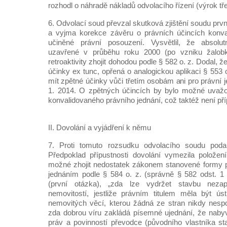
rozhodl o náhradě nákladů odvolacího řízení (výrok třet
6. Odvolací soud převzal skutková zjištění soudu prv
a vyjma korekce závěru o právních účincích konval
učiněné právní posouzení. Vysvětlil, že absolut
uzavřené v průběhu roku 2000 (po vzniku žalob
retroaktivity zhojit dohodou podle § 582 o. z. Dodal, 
účinky ex tunc, opřená o analogickou aplikaci § 553 
mít zpětné účinky vůči třetím osobám ani pro právní j
1. 2014. O zpětných účincích by bylo možné uvažo
konvalidovaného právního jednání, což taktéž není př
II. Dovolání a vyjádření k němu
7. Proti tomuto rozsudku odvolacího soudu podal
Předpoklad přípustnosti dovolání vymezila položen
možné zhojit nedostatek zákonem stanovené formy 
jednáním podle § 584 o. z. (správně § 582 odst. 1 
(první otázka), „zda lze vydržet stavbu neza
nemovitostí, jestliže právním titulem měla být ú
nemovitých věcí, kterou žádná ze stran nikdy nespo
zda dobrou víru zakládá písemné ujednání, že nabyva
práv a povinností převodce (původního vlastníka st