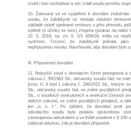
zrušil i toto rozhodnutí a věc vrátil soudu prvního stup
10. Žalovaná se ve vyjádření k dovolání ztotožnil
soudu, že žalobkyně se nestala vlastnicí tenisové
základě ústně sjednané smlouvy o jeho převodu, její
zpětně (s účinky ex tunc) zhojena (poukaz na nález
22. 5. 2018, sp. zn. II. ÚS 658/18, měla za nepří
vydržení. Tvrzení, že žalobkyně jednala jak
nepřípustnou novotu. Navrhovala, aby dovolání bylo z
III. Přípustnost dovolání
11. Nejvyšší soud v dovolacím řízení postupoval a o
zákona č. 99/1963 Sb., občanský soudní řád, ve zněn
[srov. čl. II bod 1 zákona č. 286/2021 Sb., kterým 
Sb., občanský soudní řád, ve znění pozdějších před
Sb., o soudních exekutorech a exekuční činnosti (
dalších zákonů, ve znění pozdějších předpisů, a něk
jen „o. s. ř.“. Po zjištění, že dovolání proti 
odvolacího soudu bylo podáno oprávněnou osobo
zastoupenou advokátem a ve lhůtě uvedené v § 240 odst
zabýval otázkou, zda je dovolání přípustné.