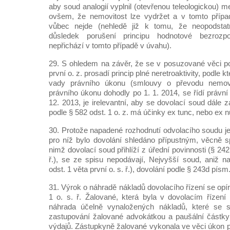
aby soud analogií vyplnil (otevřenou teleologickou) m
ovšem, že nemovitost lze vydržet a v tomto příp
vůbec nejde (nehledě již k tomu, že neopodstatn
důsledek porušení principu hodnotové bezrozpo
nepřichází v tomto případě v úvahu).
29. S ohledem na závěr, že se v posuzované věci po
první o. z. prosadí princip plné neretroaktivity, podle 
vady právního úkonu (smlouvy o převodu nemovito
právního úkonu dohodly po 1. 1. 2014, se řídí právn
12. 2013, je irelevantní, aby se dovolací soud dále 
podle § 582 odst. 1 o. z. má účinky ex tunc, nebo ex n
30. Protože napadené rozhodnutí odvolacího soudu je
pro níž bylo dovolání shledáno přípustným, věcně s
nimž dovolací soud přihlíží z úřední povinnosti (§ 242
ř.), se ze spisu nepodávají, Nejvyšší soud, aniž na
odst. 1 věta první o. s. ř.), dovolání podle § 243d písm. 
31. Výrok o náhradě nákladů dovolacího řízení se opír
1 o. s. ř. Žalované, která byla v dovolacím řízení
náhrada účelně vynaložených nákladů, které se 
zastupování žalované advokátkou a paušální částky
výdajů. Zástupkyně žalované vykonala ve věci úkon p