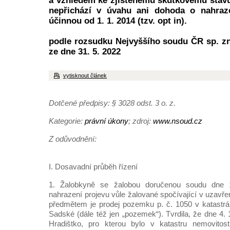
a vzhledem ke zjištěnému skutkovému stav
nepřichází v úvahu ani dohoda o nahraz
účinnou od 1. 1. 2014 (tzv. opt in).
podle rozsudku Nejvyššího soudu ČR sp. zn
ze dne 31. 5. 2022
vytisknout článek
Dotčené předpisy: § 3028 odst. 3 o. z.
Kategorie:
právní úkony
; zdroj:
www.nsoud.cz
Z odůvodnění:
I. Dosavadní průběh řízení
1. Žalobkyně se žalobou doručenou soudu dne 
nahrazení projevu vůle žalované spočívající v uzavře
předmětem je prodej pozemku p. č. 1050 v katastrá
Sadské (dále též jen „pozemek“). Tvrdila, že dne 4.
Hradištko, pro kterou bylo v katastru nemovitostí