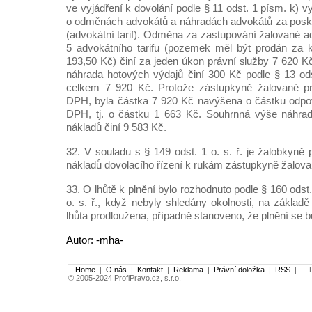
ve vyjádření k dovolání podle § 11 odst. 1 písm. k) v
o odměnách advokátů a náhradách advokátů za posky
(advokátní tarif). Odměna za zastupování žalované a
5 advokátního tarifu (pozemek měl být prodán za 
193,50 Kč) činí za jeden úkon právní služby 7 620 K
náhrada hotových výdajů činí 300 Kč podle § 13 odst
celkem 7 920 Kč. Protože zástupkyně žalované pro
DPH, byla částka 7 920 Kč navýšena o částku odpov
DPH, tj. o částku 1 663 Kč. Souhrnná výše náhra
nákladů činí 9 583 Kč.
32. V souladu s § 149 odst. 1 o. s. ř. je žalobkyně 
nákladů dovolacího řízení k rukám zástupkyně žalova
33. O lhůtě k plnění bylo rozhodnuto podle § 160 odst
o. s. ř., když nebyly shledány okolnosti, na základě
lhůta prodloužena, případně stanoveno, že plnění se b
Autor: -mha-
Home
|
O nás
|
Kontakt
|
Reklama
|
Právní doložka
|
RSS
|
Po
© 2005-2024 ProfiPravo.cz, s.r.o.