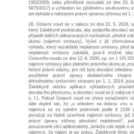
1952/2009, nebo přiměřeně rozsudek ze dne 23. 8
5875/2017) a vzhledem ke zjištěnému skutkovému st
ani dohoda o nahrazení právní úpravou účinnou od 1. 1.
28. Ústavní soud se v nálezu ze dne 22. 5. 2018, sp
který žalobkyně poukázala, aby podpořila dovolací ar
případě dalších odkazovaných rozhodnutí, předně za
úkonu (nájemní smlouvy). Vyšel z již zformulova
výkladu, který nezakládá neplatnost smlouvy, před 
neplatnost smlouvy zakládá, jsou-li možné oba
Ústavního soudu ze dne 12. 6. 2000, sp. zn. I. ÚS 331
nájemní smlouvy jako platného právního úkonu je „mo
řešení právní otázky, pro níž bylo dovolání shledáno
použitelné právní úpravy dodatečného zhojen
dohodnutého smluvními stranami po 1. 1. 2014, jsou 
Žalobkyně otázku aplikace výkladových pravide
dovolacího přezkumu, a dovolací soud se jí zabývat 
s. ř.). Pokud Ústavní soud ve shora označeném n
dále doplnil tak, že „s ohledem na dobrou víru a
nájemce se za splnění podmínek podle § 2238 
považují za řádně uzavřené nájemní smlouvy, jež b
právní úpravy stiženy absolutní neplatností“, p
posuzované věci aplikovatelný, protože zde nejde o si
nájemce, že nájem je po právu. Žalobkyně tímto ve