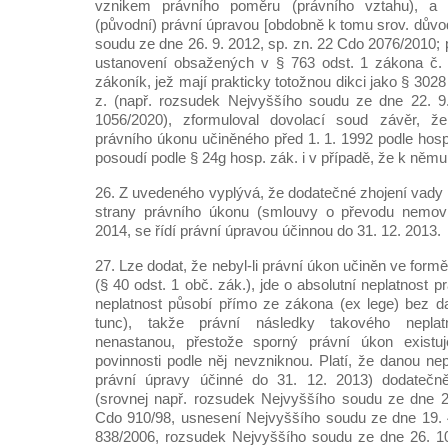
vznikem právního poměru (právního vztahu), a 
(původní) právní úpravou [obdobně k tomu srov. dův
soudu ze dne 26. 9. 2012, sp. zn. 22 Cdo 2076/2010;
ustanovení obsažených v § 763 odst. 1 zákona č.
zákoník, jež mají prakticky totožnou dikci jako § 3028 
z. (např. rozsudek Nejvyššího soudu ze dne 22. 9
1056/2020), zformuloval dovolací soud závěr, že
právního úkonu učiněného před 1. 1. 1992 podle ho
posoudí podle § 24g hosp. zák. i v případě, že k němu 
26. Z uvedeného vyplývá, že dodatečné zhojení vady 
strany právního úkonu (smlouvy o převodu nemovit
2014, se řídí právní úpravou účinnou do 31. 12. 2013.
27. Lze dodat, že nebyl-li právní úkon učiněn ve form
(§ 40 odst. 1 obč. zák.), jde o absolutní neplatnost 
neplatnost působí přímo ze zákona (ex lege) bez d
tunc), takže právní následky takového nepla
nenastanou, přestože sporný právní úkon existuj
povinnosti podle něj nevzniknou. Platí, že danou ne
právní úpravy účinné do 31. 12. 2013) dodatečně 
(srovnej např. rozsudek Nejvyššího soudu ze dne 2
Cdo 910/98, usnesení Nejvyššího soudu ze dne 19. 
838/2006, rozsudek Nejvyššího soudu ze dne 26. 10