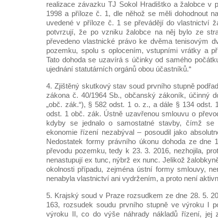
realizace závazku TJ Sokol Hradištko a žalobce v p
1998 a příloze č. 1, dle něhož se měli dohodnout n
uvedené v příloze č. 1 se převádějí do vlastnictví 
potvrzují, že po vzniku žalobce na něj bylo ze st
převedeno vlastnické právo ke dvěma tenisovým 
pozemku, spolu s oplocením, vstupními vrátky a př
Tato dohoda se uzavírá s účinky od samého počátku
ujednání statutárních orgánů obou účastníků.“
4. Zjištěný skutkový stav soud prvního stupně podřadi
zákona č. 40/1964 Sb., občanský zákoník, účinný do
„obč. zák.“), § 582 odst. 1 o. z., a dále § 134 odst.
odst. 1 obč. zák. Ústně uzavřenou smlouvu o převod
kdyby se jednalo o samostatné stavby, čímž se 
ekonomie řízení nezabýval – posoudil jako absolutn
Nedostatek formy právního úkonu dohoda ze dne 1
převodu pozemku, tedy k 23. 3. 2016, nezhojila, pro
nenastupují ex tunc, nýbrž ex nunc. Jelikož žalobky
okolnosti případu, zejména ústní formy smlouvy, ne
nenabyla vlastnictví ani vydržením, a proto není aktiv
5. Krajský soud v Praze rozsudkem ze dne 28. 5. 202
163, rozsudek soudu prvního stupně ve výroku I pot
výroku II, co do výše náhrady nákladů řízení, jej 