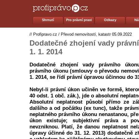
Shrnutí
Pro právní praxi
Odkazy
Ná
//
Profipravo.cz
/
Převod nemovitostí, katastr
05.09.2022
Dodatečné zhojení vady právn
1. 1. 2014
Dodatečné zhojení vady právního úkonu
právního úkonu (smlouvy o převodu nemovit
1. 2014, se řídí právní úpravou účinnou do 31
Nebyl-li právní úkon učiněn ve formě, kter
40 odst. 1 obč. zák.), jde o absolutní nepla
Absolutní neplatnost působí přímo ze zá
dalšího a od počátku (ex tunc), takže práv
neplatného právního úkonu nenastanou, pře
úkon existuje; subjektivní práva a pov
nevzniknou. Platí, že danou neplatnost nel
úpravy účinné do 31. 12. 2013) dodatečně zh