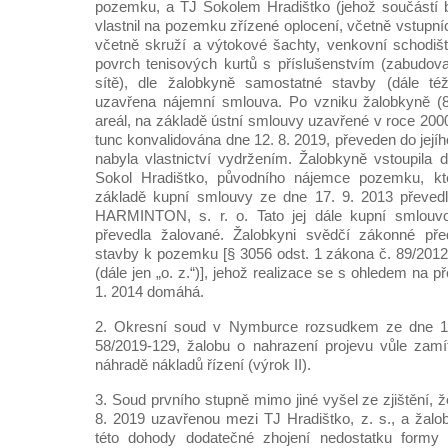
pozemku, a TJ Sokolem Hradištko (jehož součástí by
vlastnil na pozemku zřízené oplocení, včetně vstupníc
včetně skruží a výtokové šachty, venkovní schodiš
povrch tenisových kurtů s příslušenstvím (zabudov
sítě), dle žalobkyně samostatné stavby (dále též 
uzavřena nájemní smlouva. Po vzniku žalobkyně (8.
areál, na základě ústní smlouvy uzavřené v roce 2000
tunc konvalidována dne 12. 8. 2019, převeden do jejíh
nabyla vlastnictví vydržením. Žalobkyně vstoupila 
Sokol Hradištko, původního nájemce pozemku, kt
základě kupní smlouvy ze dne 17. 9. 2013 převedl
HARMINTON, s. r. o. Tato jej dále kupní smlouv
převedla žalované. Žalobkyni svědčí zákonné pře
stavby k pozemku [§ 3056 odst. 1 zákona č. 89/201
(dále jen „o. z.“)], jehož realizace se s ohledem na 
1. 2014 domáhá.
2. Okresní soud v Nymburce rozsudkem ze dne 14.
58/2019-129, žalobu o nahrazení projevu vůle zamít
náhradě nákladů řízení (výrok II).
3. Soud prvního stupně mimo jiné vyšel ze zjištění, 
8. 2019 uzavřenou mezi TJ Hradištko, z. s., a žalob
této dohody dodatečné zhojení nedostatku formy 