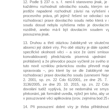
12. Podle § 237 o. s. ř. není-li stanoveno jinak, je 
každému rozhodnutí odvolacího soudu, kterým se 
jestliže napadené rozhodnutí závisí na vyřešení
procesního práva, při jejímž řešení se odvolací so
rozhodovací praxe dovolacího soudu nebo která v 
soudu dosud nebyla vyřešena nebo je dovolací
rozdílně, anebo má-li být dovolacím soudem v
posouzena jinak.
13. Druhou a třetí otázkou žalobkyně ve skutečnos
absenci její dobré víry. Pro obě otázky je dále spole
specifické okolnosti věci – a sice že ústní smlou
konvalidované) předcházela písemná ujednán
prohlášení) a že převodce pouze vyčlenil ze svého s
tuto nově vzniklou právnickou osobu převedl maj
spravovala –, pro které by se dle žalobkyně nem
rozhodovací praxe dovolacího soudu (usnesení Nejv
2. 2001, sp. zn. 22 Cdo 61/2001, ze dne 25. 7.
3136/2005, ze dne 20. 10. 2015, sp. zn. 22 Cdo
dovolání tudíž vyplývá, že se nedomáhá ve smyslu
překonání, jak formálně uvedla, nýbrž jen toho, aby u
v posuzované věci aplikována (srov. zejména bod 25 d
14. Při posouzení dobré víry je třeba přihlédno