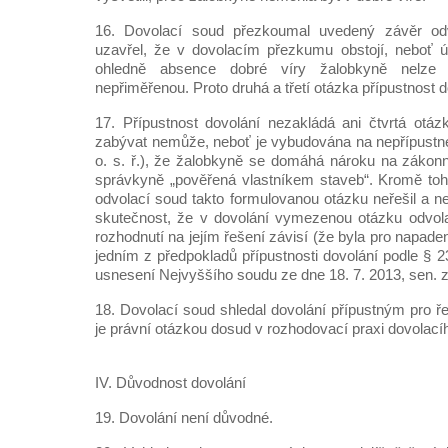
16. Dovolací soud přezkoumal uvedený závěr od
uzavřel, že v dovolacím přezkumu obstojí, neboť 
ohledně absence dobré víry žalobkyně nelze
nepřiměřenou. Proto druhá a třetí otázka přípustnost 
17. Přípustnost dovolání nezakládá ani čtvrtá otáz
zabývat nemůže, neboť je vybudována na nepřípustné
o. s. ř.), že žalobkyně se domáhá nároku na zákon
správkyně „pověřená vlastníkem staveb“. Kromě toh
odvolací soud takto formulovanou otázku neřešil a n
skutečnost, že v dovolání vymezenou otázku odvola
rozhodnutí na jejím řešení závisí (že byla pro napaden
jedním z předpokladů přípustnosti dovolání podle § 23
usnesení Nejvyššího soudu ze dne 18. 7. 2013, sen. 
18. Dovolací soud shledal dovolání přípustným pro ře
je právní otázkou dosud v rozhodovací praxi dovolac
IV. Důvodnost dovolání
19. Dovolání není důvodné.