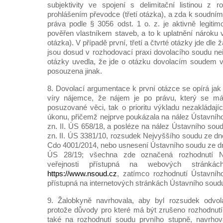
subjektivity ve spojení s delimitační listinou 
prohlášením převodce (třetí otázka), a zda k soudní
práva podle § 3056 odst. 1 o. z. je aktivně legitim
pověřen vlastníkem staveb, a to k uplatnění nároku 
otázka). V případě první, třetí a čtvrté otázky jde dle 
jsou dosud v rozhodovací praxi dovolacího soudu ne
otázky uvedla, že jde o otázku dovolacím soudem v
posouzena jinak.
8. Dovolací argumentace k první otázce se opírá jak
víry nájemce, že nájem je po právu, který se má 
posuzované věci, tak o prioritu výkladu nezakládají
úkonu, přičemž nejprve poukázala na nález Ústavního
zn. II. ÚS 658/18, a posléze na nález Ústavního soud
zn. II. ÚS 3381/10, rozsudek Nejvyššího soudu ze dne
Cdo 4001/2014, nebo usnesení Ústavního soudu ze dne 
ÚS 28/19; všechna zde označená rozhodnutí N
veřejnosti přístupná na webových stránká
https://www.nsoud.cz
, zatímco rozhodnutí Ústavníh
přístupná na internetových stránkách Ústavního sou
9. Žalobkyně navrhovala, aby byl rozsudek odvol
protože důvody pro které má být zrušeno rozhodnutí 
také na rozhodnutí soudu prvního stupně, navrhov