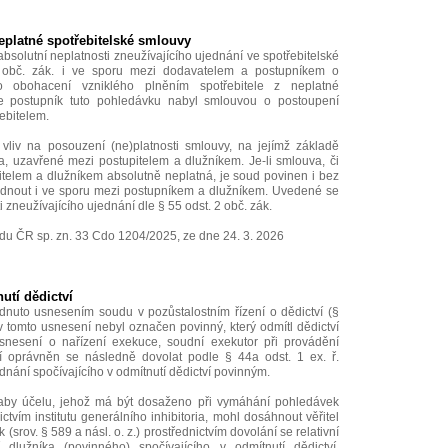
eplatné spotřebitelské smlouvy
bsolutní neplatnosti zneužívajícího ujednání ve spotřebitelské
 obč. zák. i ve sporu mezi dodavatelem a postupníkem o
 obohacení vzniklého plněním spotřebitele z neplatné
liže postupník tuto pohledávku nabyl smlouvou o postoupení
ebitelem.
liv na posouzení (ne)platnosti smlouvy, na jejímž základě
, uzavřené mezi postupitelem a dlužníkem. Je-li smlouva, či
pitelem a dlužníkem absolutně neplatná, je soud povinen i bez
hlédnout i ve sporu mezi postupníkem a dlužníkem. Uvedené se
i zneužívajícího ujednání dle § 55 odst. 2 obč. zák.
du ČR sp. zn. 33 Cdo 1204/2025, ze dne 24. 3. 2026
utí dědictví
odnuto usnesením soudu v pozůstalostním řízení o dědictví (§
c v tomto usnesení nebyl označen povinný, který odmítl dědictví
nesení o nařízení exekuce, soudní exekutor při provádění
 oprávněn se následně dovolat podle § 44a odst. 1 ex. ř.
ednání spočívajícího v odmítnutí dědictví povinným.
aby účelu, jehož má být dosaženo při vymáhání pohledávek
tvím institutu generálního inhibitoria, mohl dosáhnout věřitel
srov. § 589 a násl. o. z.) prostřednictvím dovolání se relativní
 dlužníka (povinného) spočívajícího v odmítnutí dědictví.