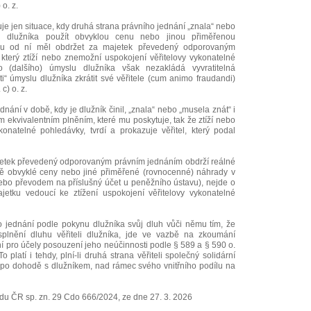
 o. z.
je jen situace, kdy druhá strana právního jednání „znala“ nebo
l dlužníka použít obvyklou cenu nebo jinou přiměřenou
rou od ní měl obdržet za majetek převedený odporovaným
terý ztíží nebo znemožní uspokojení věřitelovy vykonatelné
o (dalšího) úmyslu dlužníka však nezakládá vyvratitelná
“ úmyslu dlužníka zkrátit své věřitele (cum animo fraudandi)
c) o. z.
dnání v době, kdy je dlužník činil, „znala“ nebo „musela znát“ i
m ekvivalentním plněním, které mu poskytuje, tak že ztíží nebo
natelné pohledávky, tvrdí a prokazuje věřitel, který podal
majetek převedený odporovaným právním jednáním obdrží reálné
bě obvyklé ceny nebo jiné přiměřené (rovnocenné) náhrady v
nebo převodem na příslušný účet u peněžního ústavu), nejde o
etku vedoucí ke ztížení uspokojení věřitelovy vykonatelné
ho jednání podle pokynu dlužníka svůj dluh vůči němu tím, že
plnění dluhu věřiteli dlužníka, jde ve vazbě na zkoumání
ní pro účely posouzení jeho neúčinnosti podle § 589 a § 590 o.
o platí i tehdy, plní-li druhá strana věřiteli společný solidární
 po dohodě s dlužníkem, nad rámec svého vnitřního podílu na
du ČR sp. zn. 29 Cdo 666/2024, ze dne 27. 3. 2026