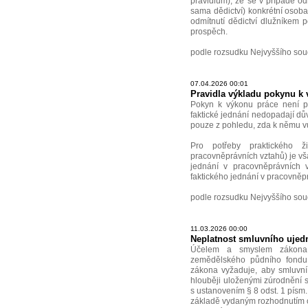
pravidlům), že se v případě od
sama dědictví) konkrétní osoba 
odmítnutí dědictví dlužníkem 
prospěch.
podle rozsudku Nejvyššího sou
07.04.2026 00:01
Pravidla výkladu pokynu k
Pokyn k výkonu práce není prá
faktické jednání nedopadají dů
pouze z pohledu, zda k němu vů
Pro potřeby praktického ž
pracovněprávních vztahů) je vša
jednání v pracovněprávních v
faktického jednání v pracovněpr
podle rozsudku Nejvyššího sou
11.03.2026 00:00
Neplatnost smluvního ujedn
Účelem a smyslem zákona
zemědělského půdního fondu 
zákona vyžaduje, aby smluvní 
hlouběji uloženými zúrodnění 
s ustanovením § 8 odst. 1 písm
základě vydaným rozhodnutím 