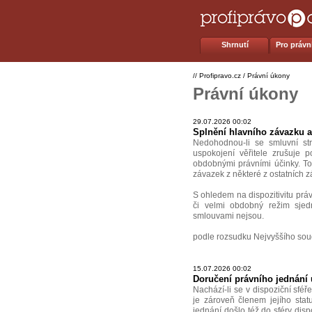
Shrnutí
Pro právní
//
Profipravo.cz
/
Právní úkony
Právní úkony
29.07.2026 00:02
Splnění hlavního závazku a
Nedohodnou-li se smluvní st
uspokojení věřitele zrušuje 
obdobnými právními účinky. To
závazek z některé z ostatních zá
S ohledem na dispozitivitu pr
či velmi obdobný režim sjedn
smlouvami nejsou.
podle rozsudku Nejvyššího sou
15.07.2026 00:02
Doručení právního jednání 
Nachází-li se v dispoziční sféř
je zároveň členem jejího stat
jednání došlo též do sféry dis