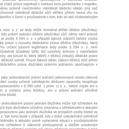
el získá právo uspokojit v exekuci svou pohledávku z majetku,
němu právně neúčinného odmítnutí dědictví někdo jiný než
činnosti odmítnutí dědictví vůči věřiteli přitom nemá vliv na
ného v řízení o pozůstalosti o tom, kdo se stal zůstavitelovým
 násl. o. z. se tedy může domáhat věřitel dědice (dlužníka),
že toto právní jednání dědice (dlužníka) vůči němu není právně
 je podle § 594 o. z. v případě takové odpůrčí žaloby osoba
ické právo v rozsahu dědického práva dědice (dlužníka), který
 Pro určení pasivní legitimace tedy podle § 594 o. z. není
ůstalosti účastnily (příp. též uzavřely dohodu o vypořádání
soby, ale pouze to, který (kteří) z dědiců získal(i) dědické právo
 dědictví odmítl. Pouze takový dědic (takoví dědici) totiž přímo
 dědického práva dlužníka) právním jednáním spočívajícím v
kem jako jednostranné právní jednání adresované soudu obecně
rétní osoby určené odmítajícím dědicem zpravidla nesplňuje
vymezeného v § 590 odst. 1 písm. c) o. z., neboť nejde ani o
em a osobou jemu blízkou, ani o právní jednání učiněné
emu blízké.
vé jednostranné právní jednání dlužníka může být vzhledem ke
ých bylo dlužníkem učiněno (zejména s přihlédnutím k aktuální
), posouzeno jako jednání dlužníka ve prospěch osoby blízké ve
. z. Tak tomu bude v případě, kdy v době uskutečnění odmítnutí
hlédnutím k aktuální jasně vymezené situaci v pozůstalostním
ména vzhledem k zákonné posloupnosti a dalším uvedeným