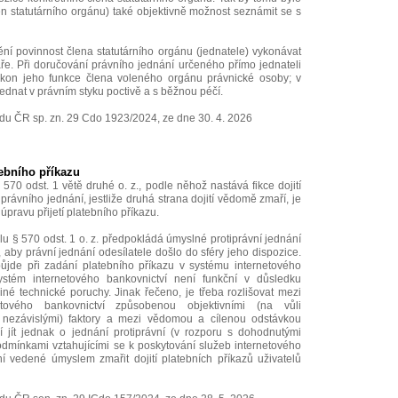
len statutárního orgánu) také objektivně možnost seznámit se s
 povinnost člena statutárního orgánu (jednatele) vykonávat
ře. Při doručování právního jednání určeného přímo jednateli
ýkon jeho funkce člena voleného orgánu právnické osoby; v
ednat v právním styku poctivě a s běžnou péčí.
du ČR sp. zn. 29 Cdo 1923/2024, ze dne 30. 4. 2026
ebního příkazu
70 odst. 1 větě druhé o. z., podle něhož nastává fikce dojití
ávního jednání, jestliže druhá strana dojití vědomě zmaří, je
úpravu přijetí platebního příkazu.
u § 570 odst. 1 o. z. předpokládá úmyslné protiprávní jednání
 aby právní jednání odesílatele došlo do sféry jeho dispozice.
ůjde při zadání platebního příkazu v systému internetového
 systém internetového bankovnictví není funkční v důsledku
jiné technické poruchy. Jinak řečeno, je třeba rozlišovat mezi
etového bankovnictví způsobenou objektivními (na vůli
y nezávislými) faktory a mezi vědomou a cílenou odstávkou
 jít jednak o jednání protiprávní (v rozporu s dohodnutými
mínkami vztahujícími se k poskytování služeb internetového
ní vedené úmyslem zmařit dojití platebních příkazů uživatelů