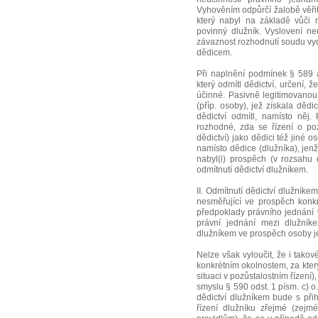
Vyhověním odpůrčí žalobě věřit
který nabyl na základě vůči 
povinný dlužník. Vyslovení neú
závaznost rozhodnutí soudu vyda
dědicem.
Při naplnění podmínek § 589 a
který odmítl dědictví, určení, 
účinné. Pasivně legitimovanou
(příp. osoby), jež získala děd
dědictví odmítl, namísto něj.
rozhodné, zda se řízení o poz
dědictví) jako dědici též jiné o
namísto dědice (dlužníka), jenž
nabyl(i) prospěch (v rozsahu
odmítnutí dědictví dlužníkem.
II. Odmítnutí dědictví dlužní
nesměřující ve prospěch konk
předpoklady právního jednání 
právní jednání mezi dlužník
dlužníkem ve prospěch osoby j
Nelze však vyloučit, že i tako
konkrétním okolnostem, za kter
situaci v pozůstalostním řízení
smyslu § 590 odst. 1 písm. c) o
dědictví dlužníkem bude s při
řízení dlužníku zřejmé (zej