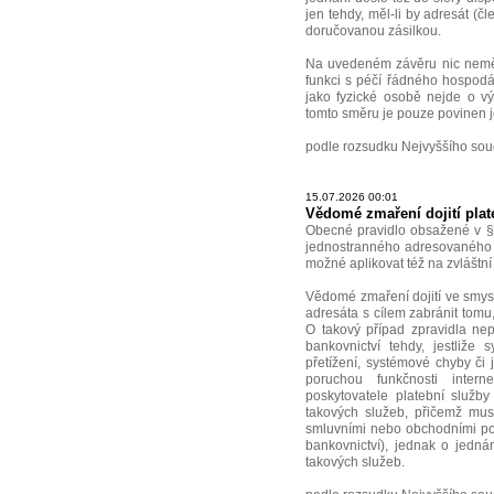
jen tehdy, měl-li by adresát (č
doručovanou zásilkou.
Na uvedeném závěru nic nemění
funkci s péčí řádného hospodá
jako fyzické osobě nejde o v
tomto směru je pouze povinen j
podle rozsudku Nejvyššího sou
15.07.2026 00:01
Vědomé zmaření dojití plat
Obecné pravidlo obsažené v § 5
jednostranného adresovaného pr
možné aplikovat též na zvláštní 
Vědomé zmaření dojití ve smysl
adresáta s cílem zabránit tomu,
O takový případ zpravidla nep
bankovnictví tehdy, jestliže
přetížení, systémové chyby či 
poruchou funkčnosti intern
poskytovatele platební služb
takových služeb, přičemž musí
smluvními nebo obchodními pod
bankovnictví), jednak o jedná
takových služeb.