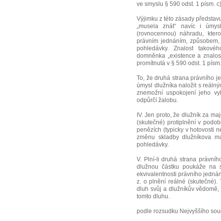
ve smyslu § 590 odst. 1 písm. c)
Výjimku z této zásady představu
„musela znát“ navíc i úmys
(rovnocennou) náhradu, kte
právním jednáním, způsobem, k
pohledávky. Znalost takovéh
domněnka „existence a znalosti
promítnutá v § 590 odst. 1 písm. 
To, že druhá strana právního je
úmysl dlužníka naložit s reálný
znemožní uspokojení jeho vyko
odpůrčí žalobu.
IV. Jen proto, že dlužník za 
(skutečné) protiplnění v podo
penězích (typicky v hotovosti 
změnu skladby dlužníkova maj
pohledávky.
V. Plní-li druhá strana právní
dlužnou částku poukáže na s
ekvivalentnosti právního jedná
z. o plnění reálné (skutečné). T
dluh svůj a dlužníkův vědomě,
tomto dluhu.
podle rozsudku Nejvyššího sou