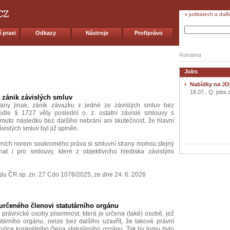
v judikátech a dalš
 praxi
Odkazy
Nástroje
Profiprávo
Reklama
Jobs
Nabídky na JO
18.07., Q: jobs.
 zánik závislých smluv
rany jinak, zánik závazku z jedné ze závislých smluv bez
podle § 1727 věty poslední o. z. ostatní závislé smlouvy s
muto následku bez dalšího nebrání ani skutečnost, že hlavní
vislých smluv byl již splněn.
ávních norem soukromého práva si smluvní strany mohou stejný
at i pro smlouvy, které z objektivního hlediska závislými
du ČR sp. zn. 27 Cdo 1076/2025, ze dne 24. 6. 2026
určeného členovi statutárního orgánu
e právnické osoby písemnost, která je určena (také) osobě, jež
utárního orgánu, nelze bez dalšího uzavřít, že takové právní
pozice konkrétního člena statutárního orgánu. Tak by tomu bylo