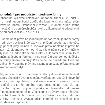
du ČR sen. zn. 29 ICdo 157/2024, ze dne 28. 5. 2026
ho jednání pro nedodržení ujednané formy
neobsahuje výslovné ustanovení obdobné znění čl. 29 odst. 2
 o mezinárodní koupi zboží, dle kterého strana může svým
lávat se tohoto ustanovení v rozsahu, v jakém druhá strana
tento závěr i v poměrech občanského zákoníku plně odvoditelný
cipu poctivosti (§ 6 a § 8 o. z.).
ku neplatnosti právního jednání pro nedodržení ujednané formy
s principy poctivosti. Je vždy na zvážení soudu, zda doložce
přiznat plný účinek, a vyslovit proto neplatnost právního
inak než sjednanou formou, či zda této námitce právní účinky
y musí na jedné straně brát zřetel k autonomii vůle stran, které
aným způsobem (formou), a na straně druhé zohlednit účel a
é formy změny smlouvy. Pravidelně jde o ujednání, které má
ohledně změny obsahu právního vztahu a omezuje případné spory
kromoprávním styku.
at, že závěr soudu o nemožnosti strany dovolat se neplatnosti
ormy přichází v úvahu zejména v případech zneužití (dovolání
ze uvažovat např. tehdy, kdy strana vlastním chováním vzbudí v
u důvěru v to, že jednáno bude bezformálně (resp. že toto
, že bez výhrad přijme či poskytne plnění dle neformálně
ípadech je nutno mít na zřeteli princip důvěry, podle něhož se
sobě, která činila právní úkon s důvěrou v určitý, jí druhou
ý stav. Ten, kdo vyvolal určité jednání, se nesmí ex post
ů, které sám způsobil.