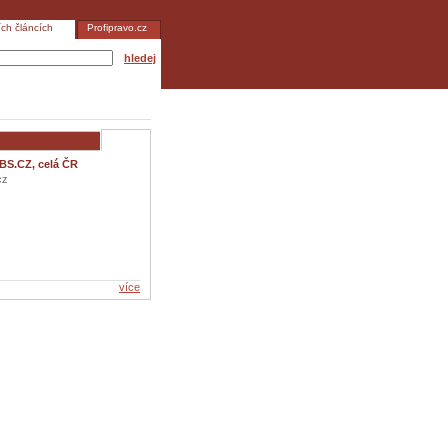
ích článcích
Profipravo.cz
hledej
BS.CZ, celá ČR
cz
více