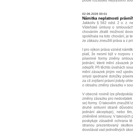
podle rozsudku Nejvyššího sou
02.06.2026 00:01
Námitka neplatnosti právní
Jakkoliv § 582 odst. 2 o. z. 
Vídeňské úmluvy o smlouvách
chováním ztratit možnost dovo
spoléhala na toto chování, je 
ze zákazu zneužití práva a z prin
I pro výkon práva vznést námit
platí, že nesmí být v rozporu 
písemné formy změny smlouvy 
jednání, které mění závazek j
odepřít. Při těchto úvahách soud
mění závazek jiným než ujedn
smysl sjednané doložky písemn
za cíl zvýšení právní jistoty 
o obsahu změny závazku v sou
V obecné rovině lze předpoklád
změny závazku pro nedostatek f
se) formy. O takovém zneužití l
druhé smluvní straně důvodno
jednání akceptuje), nebo tím
změněné smlouvy. V takových př
poskytuje zásadně ochrana té o
stranou prezentovaný skutkov
dovolávat vad jednotlivých úkon