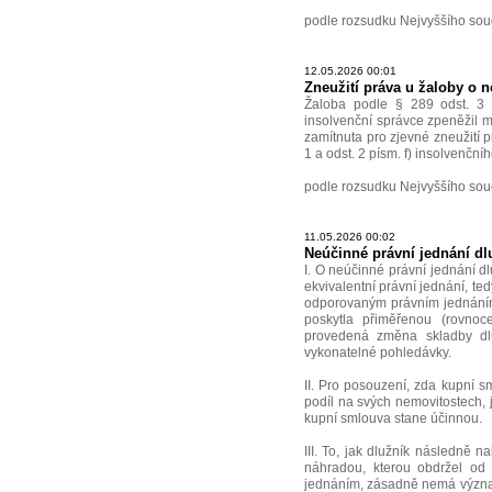
podle rozsudku Nejvyššího sou
12.05.2026 00:01
Zneužití práva u žaloby o 
Žaloba podle § 289 odst. 3 i
insolvenční správce zpeněžil 
zamítnuta pro zjevné zneužití p
1 a odst. 2 písm. f) insolvenční
podle rozsudku Nejvyššího sou
11.05.2026 00:02
Neúčinné právní jednání dl
I. O neúčinné právní jednání dlu
ekvivalentní právní jednání, te
odporovaným právním jednáním
poskytla přiměřenou (rovno
provedená změna skladby dlu
vykonatelné pohledávky.
II. Pro posouzení, zda kupní s
podíl na svých nemovitostech, 
kupní smlouva stane účinnou.
III. To, jak dlužník následně 
náhradou, kterou obdržel od
jednáním, zásadně nemá význa