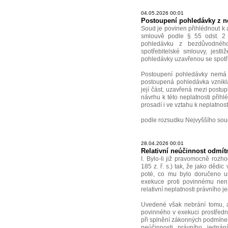
04.05.2026 00:01
Postoupení pohledávky z n
Soud je povinen přihlédnout k a
smlouvě podle § 55 odst. 2
pohledávku z bezdůvodného
spotřebitelské smlouvy, jest
pohledávky uzavřenou se spotř
Postoupení pohledávky nemá v
postoupená pohledávka vznikla
její část, uzavřená mezi postu
návrhu k této neplatnosti při
prosadí i ve vztahu k neplatnost
podle rozsudku Nejvyššího sou
28.04.2026 00:01
Relativní neúčinnost odmítn
I. Bylo-li již pravomocně rozh
185 z. ř. s.) tak, že jako dědi
poté, co mu bylo doručeno us
exekuce proti povinnému není
relativní neplatnosti právního j
Uvedené však nebrání tomu, 
povinného v exekuci prostřednic
při splnění zákonných podmínek (
neúčinnosti právního jednání