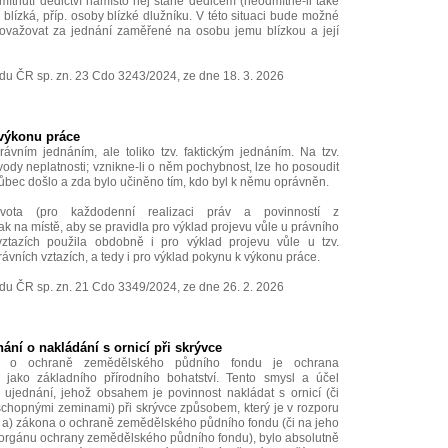
mítnutí dědictví namísto něj stane dědicem (neodmítne-li také
blízká, příp. osoby blízké dlužníku. V této situaci bude možné
považovat za jednání zaměřené na osobu jemu blízkou a její
du ČR sp. zn. 23 Cdo 3243/2024, ze dne 18. 3. 2026
 výkonu práce
vním jednáním, ale toliko tzv. faktickým jednáním. Na tzv.
vody neplatnosti; vznikne-li o něm pochybnost, lze ho posoudit
bec došlo a zda bylo učiněno tím, kdo byl k němu oprávněn.
ivota (pro každodenní realizaci práv a povinností z
k na místě, aby se pravidla pro výklad projevu vůle u právního
ztazích použila obdobně i pro výklad projevu vůle u tzv.
ávních vztazích, a tedy i pro výklad pokynu k výkonu práce.
du ČR sp. zn. 21 Cdo 3349/2024, ze dne 26. 2. 2026
ání o nakládání s ornicí při skrývce
 o ochraně zemědělského půdního fondu je ochrana
jako základního přírodního bohatství. Tento smysl a účel
ujednání, jehož obsahem je povinnost nakládat s ornicí (či
schopnými zeminami) při skrývce způsobem, který je v rozporu
. a) zákona o ochraně zemědělského půdního fondu (či na jeho
orgánu ochrany zemědělského půdního fondu), bylo absolutně