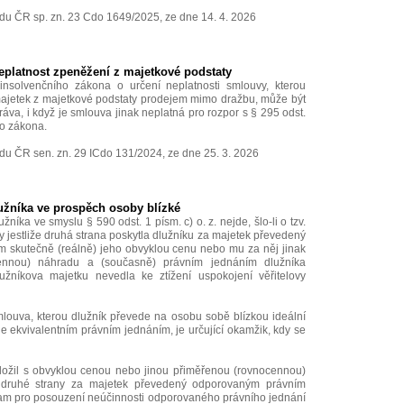
du ČR sp. zn. 23 Cdo 1649/2025, ze dne 14. 4. 2026
neplatnost zpeněžení z majetkové podstaty
nsolvenčního zákona o určení neplatnosti smlouvy, kterou
majetek z majetkové podstaty prodejem mimo dražbu, může být
ráva, i když je smlouva jinak neplatná pro rozpor s § 295 odst.
ho zákona.
du ČR sen. zn. 29 ICdo 131/2024, ze dne 25. 3. 2026
užníka ve prospěch osoby blízké
žníka ve smyslu § 590 odst. 1 písm. c) o. z. nejde, šlo-li o tzv.
dy jestliže druhá strana poskytla dlužníku za majetek převedený
 skutečně (reálně) jeho obvyklou cenu nebo mu za něj jinak
cennou) náhradu a (současně) právním jednáním dlužníka
žníkova majetku nevedla ke ztížení uspokojení věřitelovy
mlouva, kterou dlužník převede na osobu sobě blízkou ideální
je ekvivalentním právním jednáním, je určující okamžik, kdy se
naložil s obvyklou cenou nebo jinou přiměřenou (rovnocennou)
 druhé strany za majetek převedený odporovaným právním
m pro posouzení neúčinnosti odporovaného právního jednání