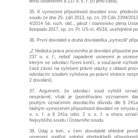
textu ustanovení § 237 o. s. ř. (či jeho části).
35. K vymezení přípustnosti dovolání srov. předev
soudu ze dne 25. září 2013, sp. zn. 29 Cdo 2394/201
4/2014 Sb. rozh. obč., jakož i stanovisko pléna Úst
listopadu 2017, sp. zn. Pl. ÚS-st. 45/16, uveřejněné 
36. První dovolatel a druhá dovolatelka „vymezili“ příp
„Z hlediska práva procesního je dovolání přípustné po
237 o. s. ř., neboť napadené usnesení je usnese
kterým se odvolací řízení končí, a současně rozhod
části závisí na vyřešení právní otázky z oblasti proc
odvolacím soudem vyřešena po právní stránce nespr
2 dovolání).
37. Argument, že odvolací soud vyřešil označ
nesprávně, však je (poměřováno významem dané
pouhým označením dovolacího důvodu dle § 241a od
řádným vymezením přípustnosti dovolání ve smyslu 
o. s. ř. a § 241a odst. 2 o. s. ř. a shora označe
Nejvyššího soudu i Ústavního soudu.
38. Údaj o tom, v čem dovolatelé ohledně prvn
usnesení spatřují splnění předpokladů přípustnost