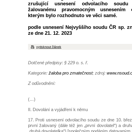
zrušující usnesení odvolacího soudu
žalovanému pravomocným usnesením o
kterým bylo rozhodnuto ve věci samé.
podle usnesení Nejvyššího soudu ČR sp. zn
ze dne 21. 12. 2023
vytisknout článek
Dotčené předpisy: § 229 o. s. ř.
Kategorie:
žaloba pro zmatečnost
; zdroj:
www.nsoud.
Z odůvodnění:
(…)
II. Dovolání a vyjádření k němu
17. Proti usnesení odvolacího soudu ze dne 10. břez
první žalovaný (dále též jen „první dovolatel“) a dru
„druhá dovolatelka“) [společným podáním datovaným 2