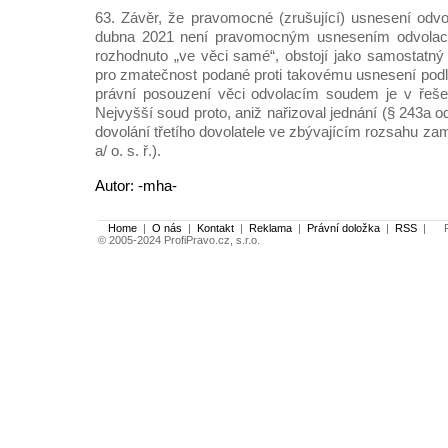
63. Závěr, že pravomocné (zrušující) usnesení odv
dubna 2021 není pravomocným usnesením odvolací
rozhodnuto „ve věci samé“, obstojí jako samostatný
pro zmatečnost podané proti takovému usnesení podle 
právní posouzení věci odvolacím soudem je v řešen
Nejvyšší soud proto, aniž nařizoval jednání (§ 243a odst
dovolání třetího dovolatele ve zbývajícím rozsahu zam
a/ o. s. ř.).
Autor: -mha-
Home
|
O nás
|
Kontakt
|
Reklama
|
Právní doložka
|
RSS
|
Po
© 2005-2024 ProfiPravo.cz, s.r.o.