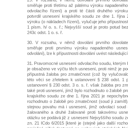
směřuje proti třetímu až pátému výroku napadeného
odvolacího řízení) a proti té části druhého výrok
potvrdil usnesení krajského soudu ze dne 1. října 2
výroku (o nákladech řízení), vylučuje jeho přípustnos
1 písm. h/ o. s. ř.; Nejvyšší soud je proto potud be
243c odst. 1 o. s. ř.
30. V rozsahu, v němž dovolání prvního dovolate
směřuje proti prvnímu výroku napadeného usnesen
odvolání), lze k přípustnosti dovolání uvést následující
31. Pravomocné usnesení odvolacího soudu, kterým b
je obsaženo ve výčtu těch usnesení, proti nimž je pod
přípustná žaloba pro zmatečnost (což by vylučovalo
této věci se zřetelem k ustanovení § 238 odst. 1 pí
ustanovení § 230 odst. 3 o. s. ř. však žaloba pro z
také proti usnesení, jímž bylo rozhodnuto o žalobě 
krajského soudu ze dne 1. října 2021 je nepochybn
rozhodnuto o žalobě pro zmatečnost (soud ji zamítl)
stejnou povahu má i usnesení, jímž odvolací soud 
žalovaného a druhé žalované proti takovému usne
otázku se podává již z usnesení Nejvyššího soudu ze
zn. 21 ICdo 6/2015 [které je (stejně jako další roz