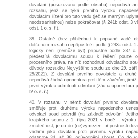
dovolání (posuzováno podle obsahu) nepodává ani
rozsahu, jenž se týká prvního výroku napaden
dovolacím řízení pro tuto vadu (jež se marným uplynu
neodstranitelnou) nelze pokračovat (§ 241b odst. 3 vě
odst. 1 o. s. ř.).
39. Ostatně (bez přihlédnutí k popsané vadě dov
dotčeném rozsahu nepřípustné i podle § 243c odst. 1 a 
logicky není (nemůže být) přípustné podle 237 o. s.
předestírá dovolacímu soudu k řešení pouze 
procesního práva, na níž rozhodnutí odvolacího soud
důvody rozsudku Nejvyššího soudu ze dne 29. září 
29/2021). Z dovolání prvního dovolatele a druhé
nepodává žádná oponentura proti těm závěrům, jimiž 
první výrok o odmítnutí odvolání (žádná oponentura pr
b/ o. s. ř.).
40. V rozsahu, v němž dovolání prvního dovolate
směřuje proti druhému výroku napadeného usnese
odvolací soud potvrdil (na základě odvolání třetí
krajského soudu z 1. října 2021 v bodě I. výroku 
zmatečnost, je co do (ne)vymezení přípustnosti dovo
vadami jako dovolání proti prvnímu výroku napad
odstavce 34. až 38. odůvodnění shora). Co do v