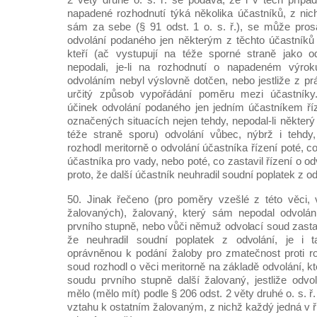
napadené rozhodnutí týká několika účastníků, z nic
sám za sebe (§ 91 odst. 1 o. s. ř.), se může pros
odvolání podaného jen některým z těchto účastníků
kteří (ač vystupují na téže sporné straně jako od
nepodali, je-li na rozhodnutí o napadeném výrok
odvoláním nebyl výslovně dotčen, nebo jestliže z pr
určitý způsob vypořádání poměru mezi účastníky.
účinek odvolání podaného jen jedním účastníkem říz
označených situacích nejen tehdy, nepodal-li některý
téže straně sporu) odvolání vůbec, nýbrž i tehdy,
rozhodl meritorně o odvolání účastníka řízení poté, c
účastníka pro vady, nebo poté, co zastavil řízení o o
proto, že další účastník neuhradil soudní poplatek z od
50. Jinak řečeno (pro poměry vzešlé z této věci, 
žalovaných), žalovaný, který sám nepodal odvolán
prvního stupně, nebo vůči němuž odvolací soud zastavi
že neuhradil soudní poplatek z odvolání, je i t
oprávněnou k podání žaloby pro zmatečnost proti ro
soud rozhodl o věci meritorně na základě odvolání, kt
soudu prvního stupně další žalovaný, jestliže odvo
mělo (mělo mít) podle § 206 odst. 2 věty druhé o. s. ř
vztahu k ostatním žalovaným, z nichž každý jedná v 