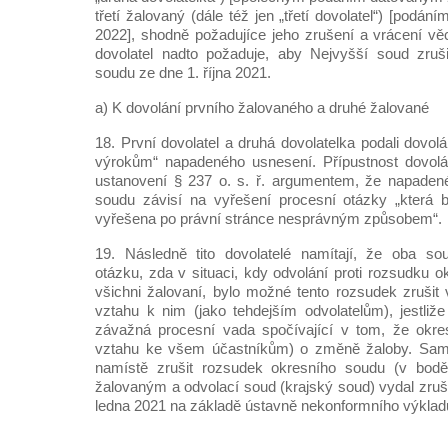
třetí žalovaný (dále též jen „třetí dovolatel“) [podá
2022], shodně požadujíce jeho zrušení a vrácení věci
dovolatel nadto požaduje, aby Nejvyšší soud zruši
soudu ze dne 1. října 2021.
a) K dovolání prvního žalovaného a druhé žalované
18. První dovolatel a druhá dovolatelka podali dovol
výrokům“ napadeného usnesení. Přípustnost dovol
ustanovení § 237 o. s. ř. argumentem, že napadené
soudu závisí na vyřešení procesní otázky „která
vyřešena po právní stránce nesprávným způsobem“.
19. Následně tito dovolatelé namítají, že oba so
otázku, zda v situaci, kdy odvolání proti rozsudku 
všichni žalovaní, bylo možné tento rozsudek zrušit 
vztahu k nim (jako tehdejším odvolatelům), jestli
závažná procesní vada spočívající v tom, že okre
vztahu ke všem účastníkům) o změně žaloby. Sami
namístě zrušit rozsudek okresního soudu (v bodě
žalovaným a odvolací soud (krajský soud) vydal zruš
ledna 2021 na základě ústavně nekonformního výkladu 