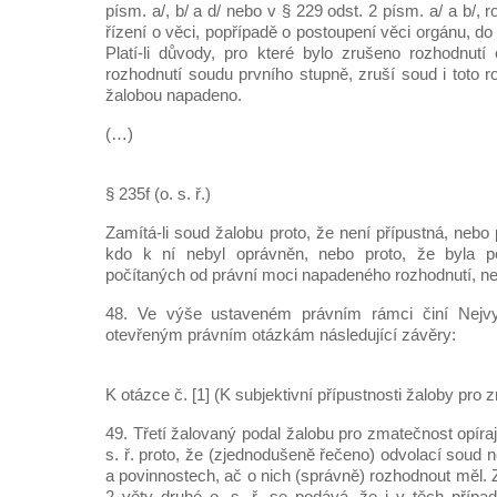
písm. a/, b/ a d/ nebo v § 229 odst. 2 písm. a/ a b/,
řízení o věci, popřípadě o postoupení věci orgánu, do
Platí-li důvody, pro které bylo zrušeno rozhodnutí
rozhodnutí soudu prvního stupně, zruší soud i toto r
žalobou napadeno.
(…)
§ 235f (o. s. ř.)
Zamítá-li soud žalobu proto, že není přípustná, nebo 
kdo k ní nebyl oprávněn, nebo proto, že byla po
počítaných od právní moci napadeného rozhodnutí, ne
48. Ve výše ustaveném právním rámci činí Nejv
otevřeným právním otázkám následující závěry:
K otázce č. [1] (K subjektivní přípustnosti žaloby pro 
49. Třetí žalovaný podal žalobu pro zmatečnost opíraj
s. ř. proto, že (zjednodušeně řečeno) odvolací soud 
a povinnostech, ač o nich (správně) rozhodnout měl. 
2 věty druhé o. s. ř. se podává, že i v těch příp