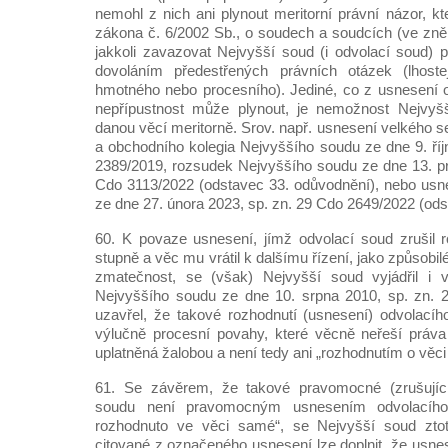
nemohl z nich ani plynout meritorní právní názor, k
zákona č. 6/2002 Sb., o soudech a soudcích (ve zněn
jakkoli zavazovat Nejvyšší soud (i odvolací soud) 
dovoláním předestřených právních otázek (lhost
hmotného nebo procesního). Jediné, co z usnesení o
nepřípustnost může plynout, je nemožnost Nejvyš
danou věcí meritorně. Srov. např. usnesení velkého 
a obchodního kolegia Nejvyššího soudu ze dne 9. říj
2389/2019, rozsudek Nejvyššího soudu ze dne 13. pr
Cdo 3113/2022 (odstavec 33. odůvodnění), nebo usn
ze dne 27. února 2023, sp. zn. 29 Cdo 2649/2022 (ods
60. K povaze usnesení, jímž odvolací soud zrušil 
stupně a věc mu vrátil k dalšímu řízení, jako způsobi
zmatečnost, se (však) Nejvyšší soud vyjádřil i 
Nejvyššího soudu ze dne 10. srpna 2010, sp. zn.
uzavřel, že takové rozhodnutí (usnesení) odvolací
výlučně procesní povahy, které věcně neřeší práva
uplatněná žalobou a není tedy ani „rozhodnutím o věc
61. Se závěrem, že takové pravomocné (zrušující
soudu není pravomocným usnesením odvolacího
rozhodnuto ve věci samé“, se Nejvyšší soud ztot
citované z označeného usnesení lze doplnit, že usne