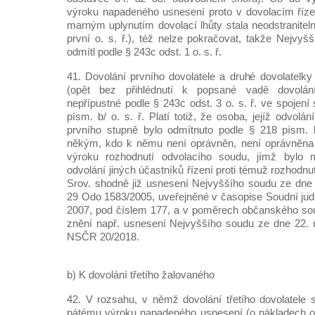
výroku napadeného usnesení proto v dovolacím řízen
marným uplynutím dovolací lhůty stala neodstranitel
první o. s. ř.), též nelze pokračovat, takže Nejvyš
odmítl podle § 243c odst. 1 o. s. ř.
41. Dovolání prvního dovolatele a druhé dovolatelk
(opět bez přihlédnutí k popsané vadě dovolání
nepřípustné podle § 243c odst. 3 o. s. ř. ve spojení
písm. b/ o. s. ř. Platí totiž, že osoba, jejíž odvolá
prvního stupně bylo odmítnuto podle § 218 písm. b
někým, kdo k němu není oprávněn, není oprávněna k
výroku rozhodnutí odvolacího soudu, jímž bylo m
odvolání jiných účastníků řízení proti témuž rozhodnu
Srov. shodně již usnesení Nejvyššího soudu ze dne 
29 Odo 1583/2005, uveřejněné v časopise Soudní judi
2007, pod číslem 177, a v poměrech občanského sou
znění např. usnesení Nejvyššího soudu ze dne 22. 
NSČR 20/2018.
b) K dovolání třetího žalovaného
42. V rozsahu, v němž dovolání třetího dovolatele s
pátému výroku napadeného usnesení (o nákladech odv