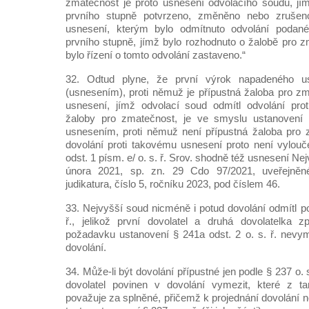
zmatečnost je proto usnesení odvolacího soudu, jí
prvního stupně potvrzeno, změněno nebo zruše
usnesení, kterým bylo odmítnuto odvolání podané
prvního stupně, jímž bylo rozhodnuto o žalobě pro 
bylo řízení o tomto odvolání zastaveno.“
32. Odtud plyne, že první výrok napadeného u
(usnesením), proti němuž je přípustná žaloba pro zm
usnesení, jímž odvolací soud odmítl odvolání prot
žaloby pro zmatečnost, je ve smyslu ustanovení 
usnesením, proti němuž není přípustná žaloba pro 
dovolání proti takovému usnesení proto není vylou
odst. 1 písm. e/ o. s. ř. Srov. shodně též usnesení N
února 2021, sp. zn. 29 Cdo 97/2021, uveřejně
judikatura, číslo 5, ročníku 2023, pod číslem 46.
33. Nejvyšší soud nicméně i potud dovolání odmítl po
ř., jelikož první dovolatel a druhá dovolatelka 
požadavku ustanovení § 241a odst. 2 o. s. ř. nevyme
dovolání.
34. Může-li být dovolání přípustné jen podle § 237 o. s.
dovolatel povinen v dovolání vymezit, které z t
považuje za splněné, přičemž k projednání dovolání 