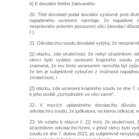
b) K dovolání třetího žalovaného
20. Třetí dovolatel podal dovolání výslovně proti d
napadeného usnesení namítaje, že napadené r
nesprávném právním posouzení věci (dovolací důvod d
ř.).
21. Odvolacímu soudu dovolatel vytýká, že nesprávně
[1] otázku, zda skutečnost, že nebyl účastníkem odv
rámci bylo vydáno usnesení krajského soudu z
znamená, že mu tímto usnesením nemohla být způso
že tím je subjektivně vyloučen z možnosti napadno
zmatečnost, i
[2] otázku, zda usnesení krajského soudu ze dne 7. 
k jeho osobě „rozhodnutím ve věci samé“.
22. V mezích uplatněného dovolacího důvodu t
odvolacímu soudu, že judikatura, na kterou odkázal, n
23. Ve vztahu k otázce č. [1] míní, že skutečnost, ž
účastníkem odvolacího řízení, v jehož rámci bylo vy
soudu ze dne 7. dubna 2021, jej subjektivně nevyluč