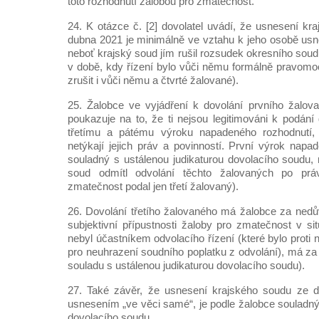
toto rozhodnutí žalobou pro zmatečnost.
24. K otázce č. [2] dovolatel uvádí, že usnesení kr
dubna 2021 je minimálně ve vztahu k jeho osobě us
neboť krajský soud jím rušil rozsudek okresního sou
v době, kdy řízení bylo vůči němu formálně pravomo
zrušit i vůči němu a čtvrté žalované).
25. Žalobce ve vyjádření k dovolání prvního žalov
poukazuje na to, že ti nejsou legitimováni k podání
třetímu a pátému výroku napadeného rozhodnutí, 
netýkají jejich práv a povinností. První výrok na
souladný s ustálenou judikaturou dovolacího soudu, 
soud odmítl odvolání těchto žalovaných po práv
zmatečnost podal jen třetí žalovaný).
26. Dovolání třetího žalovaného má žalobce za nedů
subjektivní přípustnosti žaloby pro zmatečnost v sit
nebyl účastníkem odvolacího řízení (které bylo prot
pro neuhrazení soudního poplatku z odvolání), má z
souladu s ustálenou judikaturou dovolacího soudu).
27. Také závěr, že usnesení krajského soudu ze 
usnesením „ve věci samé“, je podle žalobce souladný
dovolacího soudu.