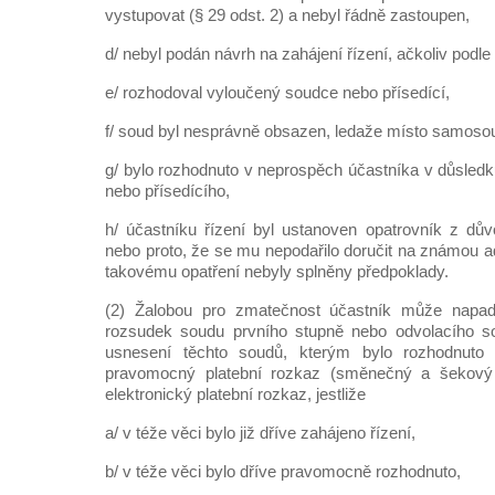
vystupovat (§ 29 odst. 2) a nebyl řádně zastoupen,
d/ nebyl podán návrh na zahájení řízení, ačkoliv podle
e/ rozhodoval vyloučený soudce nebo přísedící,
f/ soud byl nesprávně obsazen, ledaže místo samoso
g/ bylo rozhodnuto v neprospěch účastníka v důsledk
nebo přísedícího,
h/ účastníku řízení byl ustanoven opatrovník z d
nebo proto, že se mu nepodařilo doručit na známou ad
takovému opatření nebyly splněny předpoklady.
(2) Žalobou pro zmatečnost účastník může napa
rozsudek soudu prvního stupně nebo odvolacího 
usnesení těchto soudů, kterým bylo rozhodnut
pravomocný platební rozkaz (směnečný a šekový 
elektronický platební rozkaz, jestliže
a/ v téže věci bylo již dříve zahájeno řízení,
b/ v téže věci bylo dříve pravomocně rozhodnuto,