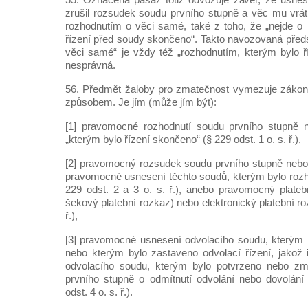
zrušil rozsudek soudu prvního stupně a věc mu vráti
rozhodnutím o věci samé, také z toho, že „nejde o 
řízení před soudy skončeno“. Takto navozovaná předs
věci samé“ je vždy též „rozhodnutím, kterým bylo ří
nesprávná.
56. Předmět žaloby pro zmatečnost vymezuje zákon (v
způsobem. Je jím (může jím být):
[1] pravomocné rozhodnutí soudu prvního stupně 
„kterým bylo řízení skončeno“ (§ 229 odst. 1 o. s. ř.),
[2] pravomocný rozsudek soudu prvního stupně nebo
pravomocné usnesení těchto soudů, kterým bylo roz
229 odst. 2 a 3 o. s. ř.), anebo pravomocný plate
šekový platební rozkaz) nebo elektronický platební ro
ř.),
[3] pravomocné usnesení odvolacího soudu, kterým 
nebo kterým bylo zastaveno odvolací řízení, jakož
odvolacího soudu, kterým bylo potvrzeno nebo z
prvního stupně o odmítnutí odvolání nebo dovolání
odst. 4 o. s. ř.).