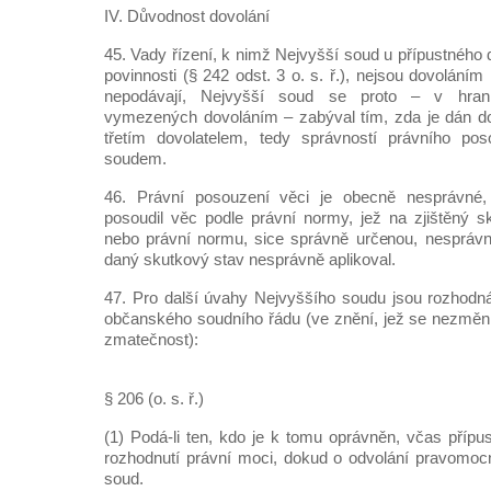
IV. Důvodnost dovolání
45. Vady řízení, k nimž Nejvyšší soud u přípustného d
povinnosti (§ 242 odst. 3 o. s. ř.), nejsou dovolání
nepodávají, Nejvyšší soud se proto – v hrani
vymezených dovoláním – zabýval tím, zda je dán do
třetím dovolatelem, tedy správností právního po
soudem.
46. Právní posouzení věci je obecně nesprávné, 
posoudil věc podle právní normy, jež na zjištěný 
nebo právní normu, sice správně určenou, nesprávně 
daný skutkový stav nesprávně aplikoval.
47. Pro další úvahy Nejvyššího soudu jsou rozhodná
občanského soudního řádu (ve znění, jež se nezměni
zmatečnost):
§ 206 (o. s. ř.)
(1) Podá-li ten, kdo je k tomu oprávněn, včas přípu
rozhodnutí právní moci, dokud o odvolání pravomoc
soud.