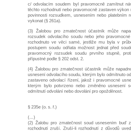
c/ odvolacím soudem byl pravomocně zamítnut náv
těchto rozhodnutí nebo pravomocně zastaven výkon 
povinnosti rozsudkem, usnesením nebo platebním 
vykonat (§ 261a).
(3) Žalobou pro zmatečnost účastník může nap
rozsudek odvolacího soudu nebo jeho pravomocné 
rozhodnuto ve věci samé, jestliže mu byla v prů
postupem soudu odňata možnost jednat před soudem.
pravomocný rozsudek soudu prvního stupně, prot
přípustné podle § 202 odst. 2.
(4) Žalobou pro zmatečnost účastník může napadn
usnesení odvolacího soudu, kterým bylo odmítnuto od
zastaveno odvolací řízení, jakož i pravomocné usn
kterým bylo potvrzeno nebo změněno usnesení s
odmítnutí odvolání nebo dovolání pro opožděnost.
§ 235e (o. s. ř.)
(…)
(2) Žalobu pro zmatečnost soud usnesením buď 
rozhodnutí zruší. Zruší-li rozhodnutí z důvodů uv