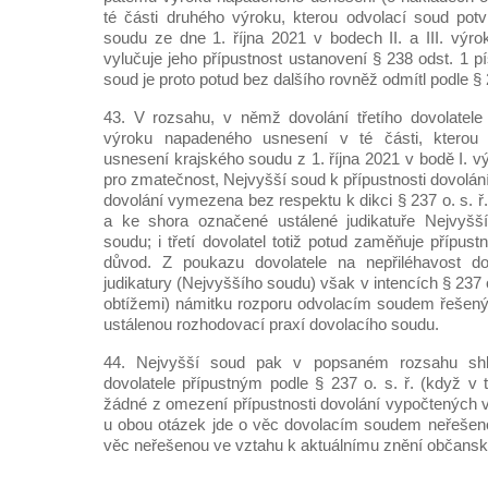
té části druhého výroku, kterou odvolací soud potv
soudu ze dne 1. října 2021 v bodech II. a III. výro
vylučuje jeho přípustnost ustanovení § 238 odst. 1 pí
soud je proto potud bez dalšího rovněž odmítl podle § 2
43. V rozsahu, v němž dovolání třetího dovolatele
výroku napadeného usnesení v té části, kterou o
usnesení krajského soudu z 1. října 2021 v bodě I. v
pro zmatečnost, Nejvyšší soud k přípustnosti dovolání 
dovolání vymezena bez respektu k dikci § 237 o. s. ř. 
a ke shora označené ustálené judikatuře Nejvyšš
soudu; i třetí dovolatel totiž potud zaměňuje přípust
důvod. Z poukazu dovolatele na nepřiléhavost d
judikatury (Nejvyššího soudu) však v intencích § 237 o.
obtížemi) námitku rozporu odvolacím soudem řešený
ustálenou rozhodovací praxí dovolacího soudu.
44. Nejvyšší soud pak v popsaném rozsahu shle
dovolatele přípustným podle § 237 o. s. ř. (když v t
žádné z omezení přípustnosti dovolání vypočtených v 
u obou otázek jde o věc dovolacím soudem neřešenou
věc neřešenou ve vztahu k aktuálnímu znění občansk