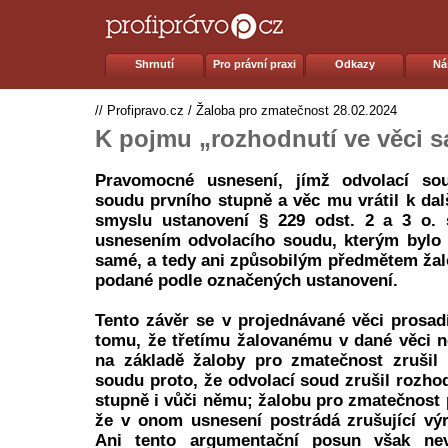
Shrnutí
Pro právní praxi
Odkazy
Ná
//
Profipravo.cz
/
Žaloba pro zmatečnost
28.02.2024
K pojmu „rozhodnutí ve věci 
Pravomocné usnesení, jímž odvolací sou
soudu prvního stupně a věc mu vrátil k dal
smyslu ustanovení § 229 odst. 2 a 3 o.
usnesením odvolacího soudu, kterým bylo 
samé, a tedy ani způsobilým předmětem ža
podané podle označených ustanovení.
Tento závěr se v projednávané věci prosadí
tomu, že třetímu žalovanému v dané věci n
na základě žaloby pro zmatečnost zrušil 
soudu proto, že odvolací soud zrušil rozho
stupně i vůči němu; žalobu pro zmatečnost 
že v onom usnesení postrádá zrušující vý
Ani tento argumentační posun však ne