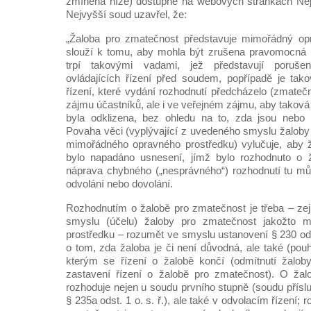
zmíněná níže) dostupné na webových stránkách Ne
Nejvyšší soud uzavřel, že:
„Žaloba pro zmatečnost představuje mimořádný opr
slouží k tomu, aby mohla být zrušena pravomocná r
trpí takovými vadami, jež představují porušen
ovládajících řízení před soudem, popřípadě je tak
řízení, které vydání rozhodnutí předcházelo (zmatečno
zájmu účastníků, ale i ve veřejném zájmu, aby takov
byla odklizena, bez ohledu na to, zda jsou nebo
Povaha věci (vyplývající z uvedeného smyslu žaloby
mimořádného opravného prostředku) vylučuje, aby 
bylo napadáno usnesení, jímž bylo rozhodnuto o 
náprava chybného („nesprávného“) rozhodnutí tu mů
odvolání nebo dovolání.
Rozhodnutím o žalobě pro zmatečnost je třeba – ze
smyslu (účelu) žaloby pro zmatečnost jakožto 
prostředku – rozumět ve smyslu ustanovení § 230 odst
o tom, zda žaloba je či není důvodná, ale také (pou
kterým se řízení o žalobě končí (odmítnutí žalo
zastavení řízení o žalobě pro zmatečnost). O ža
rozhoduje nejen u soudu prvního stupně (soudu přísl
§ 235a odst. 1 o. s. ř.), ale také v odvolacím řízení;