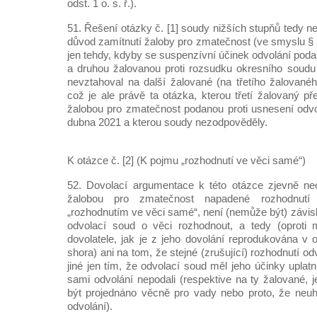
odst. 1 o. s. ř.).
51. Řešení otázky č. [1] soudy nižších stupňů tedy n
důvod zamítnutí žaloby pro zmatečnost (ve smyslu § 23
jen tehdy, kdyby se suspenzívní účinek odvolání po
a druhou žalovanou proti rozsudku okresního soudu
nevztahoval na další žalované (na třetího žalovanéh
což je ale právě ta otázka, kterou třetí žalovaný p
žalobou pro zmatečnost podanou proti usnesení odv
dubna 2021 a kterou soudy nezodpověděly.
K otázce č. [2] (K pojmu „rozhodnutí ve věci samé“)
52. Dovolací argumentace k této otázce zjevně neo
žalobou pro zmatečnost napadené rozhodnutí
„rozhodnutím ve věci samé“, není (nemůže být) závislé
odvolací soud o věci rozhodnout, a tedy (oproti m
dovolatele, jak je z jeho dovolání reprodukována v 
shora) ani na tom, že stejné (zrušující) rozhodnutí o
jiné jen tím, že odvolací soud měl jeho účinky uplatni
sami odvolání nepodali (respektive na ty žalované, 
být projednáno věcně pro vady nebo proto, že neuhr
odvolání).