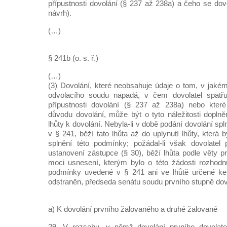
přípustnosti dovolání (§ 237 až 238a) a čeho se dov
návrh).
(…)
§ 241b (o. s. ř.)
(…)
(3) Dovolání, které neobsahuje údaje o tom, v jaké
odvolacího soudu napadá, v čem dovolatel spatřu
přípustnosti dovolání (§ 237 až 238a) nebo kter
důvodu dovolání, může být o tyto náležitosti doplně
lhůty k dovolání. Nebyla-li v době podání dovolání 
v § 241, běží tato lhůta až do uplynutí lhůty, která 
splnění této podmínky; požádal-li však dovolatel 
ustanovení zástupce (§ 30), běží lhůta podle věty p
moci usnesení, kterým bylo o této žádosti rozhodnu
podmínky uvedené v § 241 ani ve lhůtě určené ke
odstraněn, předseda senátu soudu prvního stupně dovo
a) K dovolání prvního žalovaného a druhé žalované
29. V rozsahu, v němž dovolání prvního dovolate