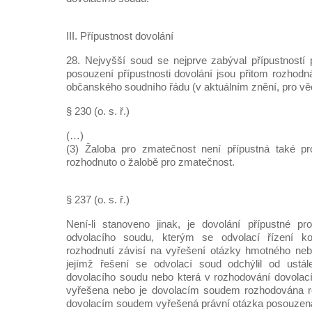
III. Přípustnost dovolání
28. Nejvyšší soud se nejprve zabýval přípustností
posouzení přípustnosti dovolání jsou přitom rozhodn
občanského soudního řádu (v aktuálním znění, pro v
§ 230 (o. s. ř.)
(…)
(3) Žaloba pro zmatečnost není přípustná také pro
rozhodnuto o žalobě pro zmatečnost.
§ 237 (o. s. ř.)
Není-li stanoveno jinak, je dovolání přípustné pr
odvolacího soudu, kterým se odvolací řízení kon
rozhodnutí závisí na vyřešení otázky hmotného neb
jejímž řešení se odvolací soud odchýlil od ustá
dovolacího soudu nebo která v rozhodování dovolac
vyřešena nebo je dovolacím soudem rozhodována ro
dovolacím soudem vyřešená právní otázka posouzena