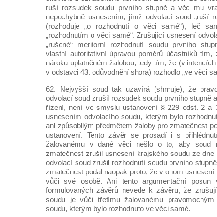
ruší rozsudek soudu prvního stupně a věc mu vrac
nepochybně usnesením, jímž odvolací soud „ruší r
(rozhoduje „o rozhodnutí o věci samé“), leč sa
„rozhodnutím o věci samé“. Zrušující usnesení odvol
„rušené“ meritorní rozhodnutí soudu prvního stup
vlastní autoritativní úpravou poměrů účastníků tím
nároku uplatněném žalobou, tedy tím, že (v intencí
v odstavci 43. odůvodnění shora) rozhodlo „ve věci s
62. Nejvyšší soud tak uzavírá (shrnuje), že pra
odvolací soud zrušil rozsudek soudu prvního stupně a
řízení, není ve smyslu ustanovení § 229 odst. 2 a
usnesením odvolacího soudu, kterým bylo rozhodnut
ani způsobilým předmětem žaloby pro zmatečnost p
ustanovení. Tento závěr se prosadí i s přihlédnu
žalovanému v dané věci nešlo o to, aby soud 
zmatečnost zrušil usnesení krajského soudu ze dne 
odvolací soud zrušil rozhodnutí soudu prvního stupně
zmatečnost podal naopak proto, že v onom usnesení p
vůči své osobě. Ani tento argumentační posun
formulovaných závěrů nevede k závěru, že zrušují
soudu je vůči třetímu žalovanému pravomocným
soudu, kterým bylo rozhodnuto ve věci samé.