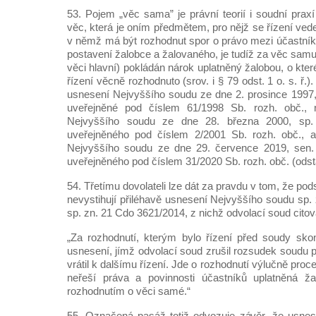
53. Pojem „věc sama” je právní teorií i soudní prax
věc, která je oním předmětem, pro nějž se řízení vede
v němž má být rozhodnut spor o právo mezi účastníky, 
postavení žalobce a žalovaného, je tudíž za věc samu 
věci hlavní) pokládán nárok uplatněný žalobou, o kt
řízení věcně rozhodnuto (srov. i § 79 odst. 1 o. s. ř.)
usnesení Nejvyššího soudu ze dne 2. prosince 1997,
uveřejněné pod číslem 61/1998 Sb. rozh. obč.,
Nejvyššího soudu ze dne 28. března 2000, sp.
uveřejněného pod číslem 2/2001 Sb. rozh. obč., 
Nejvyššího soudu ze dne 29. července 2019, sen.
uveřejněného pod číslem 31/2020 Sb. rozh. obč. (ods
54. Třetímu dovolateli lze dát za pravdu v tom, že po
nevystihují přiléhavě usnesení Nejvyššího soudu sp.
sp. zn. 21 Cdo 3621/2014, z nichž odvolací soud citov
„Za rozhodnutí, kterým bylo řízení před soudy sko
usnesení, jímž odvolací soud zrušil rozsudek soudu 
vrátil k dalšímu řízení. Jde o rozhodnutí výlučně pro
neřeší práva a povinnosti účastníků uplatněná ž
rozhodnutím o věci samé.“
55. Označená pasáž totiž odvozuje závěr, že usnes