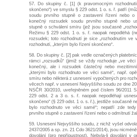
57. Do skupiny č. [1] (k pravomocným rozhodnutím
skončeno“) ve smyslu § 229 odst. 1 o. s. ř. patří (mů
soudu prvního stupně o zastavení řízení nebo o o
konečný rozsudek soudu prvního stupně nebo u
stupně o schválení smíru (jež jsou současně „rozho
Režimu § 229 odst. 1 o. s. ř. naopak nepodléhá (ne
rozsudek; toto rozhodnutí je sice „rozhodnutím ve 
rozhodnutí, „kterým bylo řízení skončeno“.
58. Do skupiny č. [2] pak vedle označených platební
rámci „rozsudků“ (jimiž se vždy rozhoduje „ve věc
konečný, ale i rozsudek částečný nebo mezitímní
„kterými bylo rozhodnuto ve věci samé“, např. opě
smíru nebo některá z usnesení vypočtených pro rozh
věcech např. v usnesení Nejvyššího soudu ze dne 20.
NSČR 30/2010, uveřejněném pod číslem 96/2011 Sb
229 odst. 2 a 3 o. s. ř. naopak nepodléhají usnese
skončeno“ (§ 229 odst. 1 o. s. ř.), jestliže současně 
bylo rozhodnuto ve věci samé“; nepatří zde tedy
prvního stupně o zastavení řízení nebo o odmítnutí ža
59. Usnesení Nejvyššího soudu, z nichž vyšel odvola
2437/2005 a sp. zn. 21 Cdo 3621/2014), jsou nicméně
dovolání (pro nepřípustnost). Nebyla-li dovolání v 