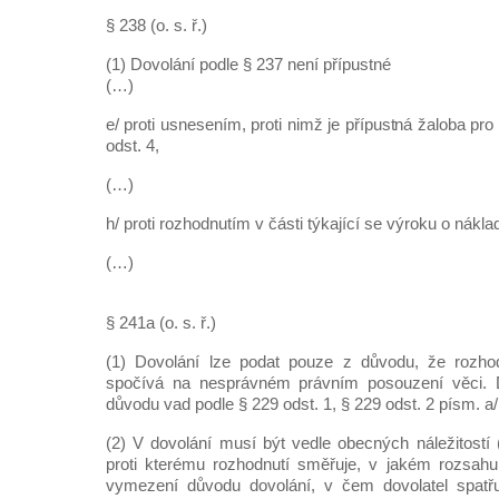
§ 238 (o. s. ř.)
(1) Dovolání podle § 237 není přípustné
(…)
e/ proti usnesením, proti nimž je přípustná žaloba pr
odst. 4,
(…)
h/ proti rozhodnutím v části týkající se výroku o nákla
(…)
§ 241a (o. s. ř.)
(1) Dovolání lze podat pouze z důvodu, že rozho
spočívá na nesprávném právním posouzení věci. D
důvodu vad podle § 229 odst. 1, § 229 odst. 2 písm. a/ 
(2) V dovolání musí být vedle obecných náležitostí 
proti kterému rozhodnutí směřuje, v jakém rozsahu
vymezení důvodu dovolání, v čem dovolatel spatřu