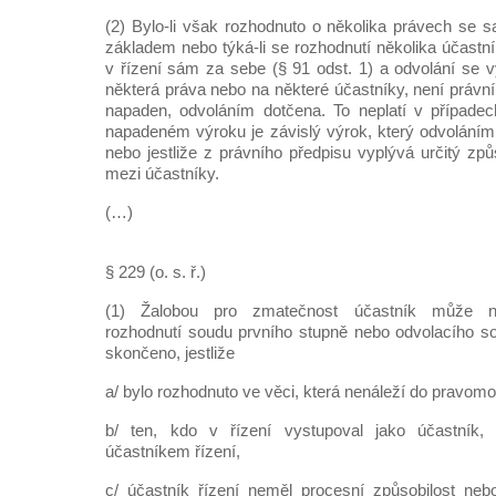
(2) Bylo-li však rozhodnuto o několika právech se
základem nebo týká-li se rozhodnutí několika účastn
v řízení sám za sebe (§ 91 odst. 1) a odvolání se v
některá práva nebo na některé účastníky, není právn
napaden, odvoláním dotčena. To neplatí v případec
napadeném výroku je závislý výrok, který odvoláním
nebo jestliže z právního předpisu vyplývá určitý z
mezi účastníky.
(…)
§ 229 (o. s. ř.)
(1) Žalobou pro zmatečnost účastník může n
rozhodnutí soudu prvního stupně nebo odvolacího so
skončeno, jestliže
a/ bylo rozhodnuto ve věci, která nenáleží do pravomo
b/ ten, kdo v řízení vystupoval jako účastník, 
účastníkem řízení,
c/ účastník řízení neměl procesní způsobilost n