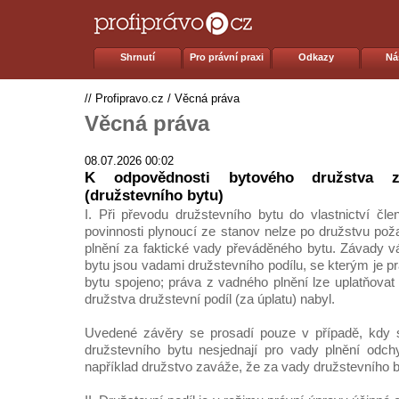
Shrnutí
Pro právní praxi
Odkazy
Ná
//
Profipravo.cz
/
Věcná práva
Věcná práva
08.07.2026 00:02
K odpovědnosti bytového družstva 
(družstevního bytu)
I. Při převodu družstevního bytu do vlastnictví čl
povinnosti plynoucí ze stanov nelze po družstvu po
plnění za faktické vady převáděného bytu. Závady 
bytu jsou vadami družstevního podílu, se kterým je 
bytu spojeno; práva z vadného plnění lze uplatňovat
družstva družstevní podíl (za úplatu) nabyl.
Uvedené závěry se prosadí pouze v případě, kdy s
družstevního bytu nesjednají pro vady plnění odc
například družstvo zaváže, že za vady družstevního b