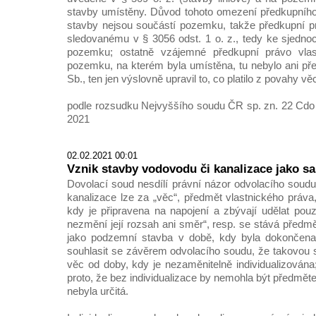
stavby umístěny. Důvod tohoto omezení předkupního p
stavby nejsou součástí pozemku, takže předkupní prá
sledovanému v § 3056 odst. 1 o. z., tedy ke sjednoc
pozemku; ostatně vzájemné předkupní právo vlast
pozemku, na kterém byla umístěna, tu nebylo ani p
Sb., ten jen výslovně upravil to, co platilo z povahy věci
podle rozsudku Nejvyššího soudu ČR sp. zn. 22 Cdo 
2021
02.02.2021 00:01
Vznik stavby vodovodu či kanalizace jako s
Dovolací soud nesdílí právní názor odvolacího soud
kanalizace lze za „věc“, předmět vlastnického práva
kdy je připravena na napojení a zbývají udělat pouze
nezmění její rozsah ani směr“, resp. se stává předm
jako podzemní stavba v době, kdy byla dokončena.
souhlasit se závěrem odvolacího soudu, že takovou 
věc od doby, kdy je nezaměnitelně individualizována;
proto, že bez individualizace by nemohla být předmě
nebyla určitá.