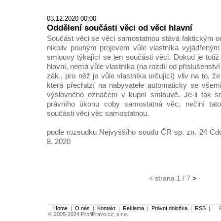
03.12.2020 00:00
Oddělení součásti věci od věci hlavní
Součást věci se věcí samostatnou stává faktickým od
nikoliv pouhým projevem vůle vlastníka vyjádřeným
smlouvy týkající se jen součásti věci. Dokud je toti
hlavní, nemá vůle vlastníka (na rozdíl od příslušenství
zák., pro něž je vůle vlastníka určující) vliv na to, že
která přechází na nabyvatele automaticky se všemi
výslovného označení v kupní smlouvě. Je-li tak 
právního úkonu coby samostatná věc, nečiní tato
součásti věci věc samostatnou.
podle rozsudku Nejvyššího soudu ČR sp. zn. 24 Cdo
8. 2020
< strana 1 / 7
>
Home
|
O nás
|
Kontakt
|
Reklama
|
Právní doložka
|
RSS
|
Po
© 2005-2024 ProfiPravo.cz, s.r.o.