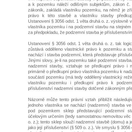
a k pozemku náleží odlišným subjektům, zákon č.
zákoník, zakládá vlastníku pozemku, na němž je zř
právo k této stavbě a vlastníku stavby předk
Ustanovení § 3056 odst. 1 věta druhá o. z. výslovně 
vlastníka pozemku i na podzemní stavbu na stejném
za předpokladu, že podzemní stavba je příslušenství
Ustanovení § 3056 odst. 1 věta druhá o. z. tak logi
zůstává odděleno vlastnické právo k pozemku a s
nachází i stavba podzemní, která představuje příslu
Jinými slovy, je-li na pozemku také podzemní stavba,
nadzemní stavby, vztahuje se předkupní právo i 
primárně o předkupní právo vlastníka pozemku k nadz
součástí pozemku (má tedy oddělený vlastnický rež
vlastníku pozemku i předkupní právo k podzemn
příslušenství nadzemní stavby dotčené zákonným p
Názorně může tento právní vztah přiblížit následuj
jednoho vlastníka se nachází (nadzemní) stavba ve v
pod pozemkem sklep představující podzemní s
účelovým určením (tedy samostatnou nemovitou věc 
o. z.); tento sklep slouží nadzemní stavbě (domu) a j
jako její příslušenství (§ 509 o. z.). Ve smyslu § 3056