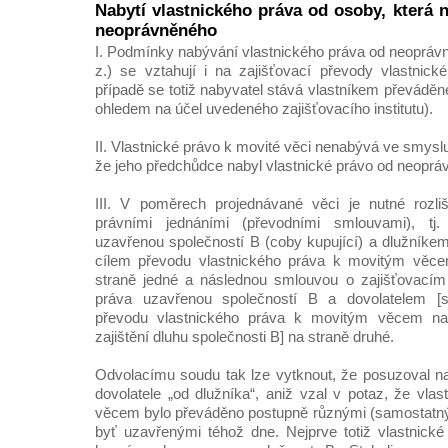
Nabytí vlastnického práva od osoby, která n
neoprávněného
I. Podmínky nabývání vlastnického práva od neoprávn
z.) se vztahují i na zajišťovací převody vlastnic
případě se totiž nabyvatel stává vlastníkem převádě
ohledem na účel uvedeného zajišťovacího institutu).
II. Vlastnické právo k movité věci nenabývá ve smyslu 
že jeho předchůdce nabyl vlastnické právo od neoprá
III. V poměrech projednávané věci je nutné rozliš
právními jednáními (převodními smlouvami), t
uzavřenou společností B (coby kupující) a dlužníkem
cílem převodu vlastnického práva k movitým věce
straně jedné a následnou smlouvou o zajišťovacím 
práva uzavřenou společností B a dovolatelem [
převodu vlastnického práva k movitým věcem na
zajištění dluhu společnosti B] na straně druhé.
Odvolacímu soudu tak lze vytknout, že posuzoval na
dovolatele „od dlužníka“, aniž vzal v potaz, že vla
věcem bylo převáděno postupně různými (samostatný
byť uzavřenými téhož dne. Nejprve totiž vlastnické