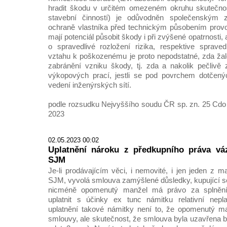
hradit škodu v určitém omezeném okruhu skutečnost
stavební činností) je odůvodněn společenským
ochraně vlastníka před technickým působením provoz
mají potenciál působit škody i při zvýšené opatrnosti
o spravedlivé rozložení rizika, respektive sprave
vztahu k poškozenému je proto nepodstatné, zda žalo
zabránění vzniku škody, tj. zda a nakolik pečlivě z
výkopových prací, jestli se pod povrchem dotčen
vedení inženýrských sítí.
podle rozsudku Nejvyššího soudu ČR sp. zn. 25 Cdo 
2023
02.05.2023 00:02
Uplatnění nároku z předkupního práva vá
SJM
Je-li prodávajícím věci, i nemovité, i jen jeden z m
SJM, vyvolá smlouva zamýšlené důsledky, kupující se
nicméně opomenutý manžel má právo za splněn
uplatnit s účinky ex tunc námitku relativní nepl
uplatnění takové námitky není to, že opomenutý m
smlouvy, ale skutečnost, že smlouva byla uzavřena b