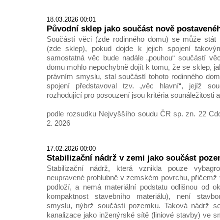
18.03.2026 00:01
Původní sklep jako součást nově postaven
Součástí věci (zde rodinného domu) se může stát 
(zde sklep), pokud dojde k jejich spojení takov
samostatná věc bude nadále „pouhou“ součástí věc
domu mohlo nepochybně dojít k tomu, že se sklep, j
právním smyslu, stal součástí tohoto rodinného dom
spojení představoval tzv. „věc hlavní“, jejíž so
rozhodující pro posouzení jsou kritéria sounáležitosti a
podle rozsudku Nejvyššího soudu ČR sp. zn. 22 Cdo
2. 2026
17.02.2026 00:00
Stabilizační nádrž v zemi jako součást poz
Stabilizační nádrž, která vznikla pouze vybagr
neupravené prohlubně v zemském povrchu, přičemž v
podloží, a nemá materiální podstatu odlišnou od o
kompaktnost stavebního materiálu), není stav
smyslu, nýbrž součástí pozemku. Taková nádrž se
kanalizace jako inženýrské sítě (liniové stavby) ve s