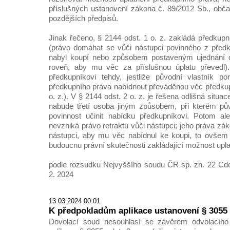
příslušných ustanovení zákona č. 89/2012 Sb., obč
pozdějších předpisů.
Jinak řečeno, § 2144 odst. 1 o. z. zakládá předkupní
(právo domáhat se vůči nástupci povinného z předk
nabyl koupí nebo způsobem postaveným ujednání 
roveň, aby mu věc za příslušnou úplatu převedl).
předkupníkovi tehdy, jestliže původní vlastník po
předkupního práva nabídnout převáděnou věc předkup
o. z.). V § 2144 odst. 2 o. z. je řešena odlišná situa
nabude třetí osoba jiným způsobem, při kterém pův
povinnost učinit nabídku předkupníkovi. Potom ale
nevzniká právo retraktu vůči nástupci; jeho práva zák
nástupci, aby mu věc nabídnul ke koupi, to ovšem 
budoucnu právní skutečnosti zakládající možnost upla
podle rozsudku Nejvyššího soudu ČR sp. zn. 22 Cdo
2. 2024
13.03.2024 00:01
K předpokladům aplikace ustanovení § 3055 o
Dovolací soud nesouhlasí se závěrem odvolacíh