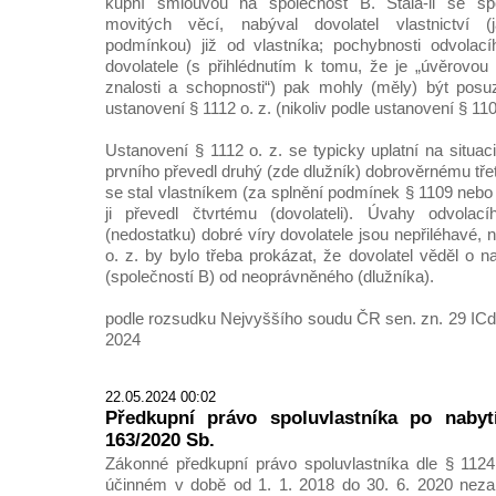
kupní smlouvou na společnost B. Stala-li se sp
movitých věcí, nabýval dovolatel vlastnictví (
podmínkou) již od vlastníka; pochybnosti odvolac
dovolatele (s přihlédnutím k tomu, že je „úvěrovou 
znalosti a schopnosti“) pak mohly (měly) být posu
ustanovení § 1112 o. z. (nikoliv podle ustanovení § 1109
Ustanovení § 1112 o. z. se typicky uplatní na situaci
prvního převedl druhý (zde dlužník) dobrověrnému třet
se stal vlastníkem (za splnění podmínek § 1109 nebo 
ji převedl čtvrtému (dovolateli). Úvahy odvol
(nedostatku) dobré víry dovolatele jsou nepřiléhavé, 
o. z. by bylo třeba prokázat, že dovolatel věděl o n
(společností B) od neoprávněného (dlužníka).
podle rozsudku Nejvyššího soudu ČR sen. zn. 29 ICdo
2024
22.05.2024 00:02
Předkupní právo spoluvlastníka po nabytí
163/2020 Sb.
Zákonné předkupní právo spoluvlastníka dle § 1124
účinném v době od 1. 1. 2018 do 30. 6. 2020 nezan