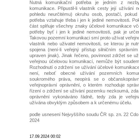
Nutná komunikační potřeba je jedním z nezb
komunikace. Připustil-li vlastník cesty její užíván
pohledu neurčitému) okruhu osob, postačí, pokud
potřeba vztahuje třeba i jen k jediné nemovitosti. 
část splňuje všechny znaky účelové komunikace vč
potřeby byť i jen k jediné nemovitosti, pak je urč
Takovou pozemní komunikaci smí proto užívat veřejnos
vlastník nebo uživatel nemovitosti, se kterou je nu
spojena (není-li veřejný přístup silničním správ
upraven jinak). Jinak řečeno, povinnost zdržet se u
veřejnou účelovou komunikací, nemůže být soudem
Rozhodnutí o zdržení se užívání účelové komunikac
není, neboť obecné užívání pozemních komuni
soukromého práva, neopírá se o občanskoprávn
veřejnoprávní oprávnění, o kterém rozhoduje správ
řízení o zdržení se užívání pozemku nezkoumá, zda 
oprávnění vykonáváno řádně, tedy zda je veřej
užívána obvyklým způsobem a k určenému účelu.
podle usnesení Nejvyššího soudu ČR sp. zn. 22 Cdo 
2024
17.09.2024 00:02