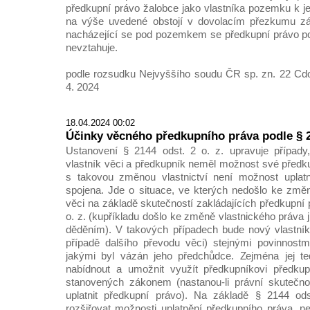
předkupní právo žalobce jako vlastníka pozemku k j
na výše uvedené obstojí v dovolacím přezkumu zá
nacházející se pod pozemkem se předkupní právo pod
nevztahuje.
podle rozsudku Nejvyššího soudu ČR sp. zn. 22 Cdo
4. 2024
18.04.2024 00:02
Účinky věcného předkupního práva podle § 21
Ustanovení § 2144 odst. 2 o. z. upravuje případy
vlastník věci a předkupník neměl možnost své předku
s takovou změnou vlastnictví není možnost uplat
spojena. Jde o situace, ve kterých nedošlo ke změ
věci na základě skutečností zakládajících předkupní
o. z. (kupříkladu došlo ke změně vlastnického práva 
děděním). V takových případech bude nový vlastní
případě dalšího převodu věci) stejnými povinnostm
jakými byl vázán jeho předchůdce. Zejména jej ted
nabídnout a umožnit využít předkupníkovi předku
stanovených zákonem (nastanou-li právní skutečnos
uplatnit předkupní právo). Na základě § 2144 od
rozšiřovat možnosti uplatnění předkupního práva, n