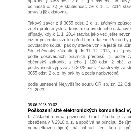
aplikace § 3055 odst. 2 o. z. (při existenci smlouv
účinnosti o. z.) je skutečnost, že k 1. 1. 2014 st
smyslu již existovala.
Takový závěr z § 3055 odst. 2 o. z. žádným způso
zcela proti smyslu a konstrukci uvedeného ustanovení
případy, kdy k 1. 1. 2014 stavba jako věc ještě nevznikl
cizím pozemku vzniklo před tímto datem. Pokud by 
odvolacího soudu, pak by stavba vznikla ještě za úči
Sb., občanský zákoník, tj. do 31. 12. 2013, a její pr
podle dosavadních právních předpisů, tj. podle 
občanský zákoník, a jeho § 120 odst. 2 obč. zá
pochybností vyplývá z § 3028 odst. 2 části věty za s
3055 odst. 2 o. z. by pak byla zcela nadbytečná.
podle usnesení Nejvyššího soudu ČR sp. zn. 22 Cdo
12. 2023
05.06.2023 00:02
Poškození sítě elektronických komunikací 
I. Základní norma povinnosti hradit škodu je s ú
obsažena v § 2910 o. z. a spočívá na principu, že ú
nemajetkovou újmu) má nahradit ten, kdo ji zp