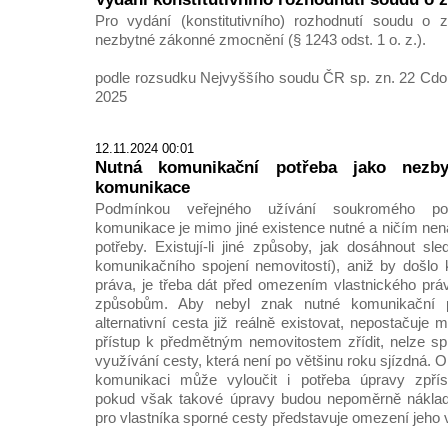
Pro vydání (konstitutivního) rozhodnutí soudu o z
nezbytné zákonné zmocnění (§ 1243 odst. 1 o. z.).
podle rozsudku Nejvyššího soudu ČR sp. zn. 22 Cdo 
2025
12.11.2024 00:01
Nutná komunikační potřeba jako nezb
komunikace
Podmínkou veřejného užívání soukromého p
komunikace je mimo jiné existence nutné a ničím nen
potřeby. Existují-li jiné způsoby, jak dosáhnout sle
komunikačního spojení nemovitostí), aniž by došlo
práva, je třeba dát před omezením vlastnického prá
způsobům. Aby nebyl znak nutné komunikační p
alternativní cesta již reálně existovat, nepostačuje
přístup k předmětným nemovitostem zřídit, nelze sp
využívání cesty, která není po většinu roku sjízdná. O
komunikaci může vyloučit i potřeba úpravy zpřís
pokud však takové úpravy budou nepoměrně nákladn
pro vlastníka sporné cesty představuje omezení jeho 