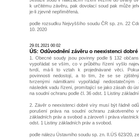
k určitému závěru, pak dovolací soud pak může jeh
je-li zjevně nepřiměřená.
podle rozsudku Nejvyššího soudu ČR sp. zn. 22 Cdo
10. 2020
29.01.2021 00:02
ÚS: Odůvodnění závěru o neexistenci dobré 
1. Obecné soudy jsou povinny podle § 132 občans
vypořádat se vším, co v průběhu řízení vyšlo najev
tvrdí, má-li to vztah k projednávané věci. Pok
povinnosti nedostojí, a to tím, že se se zjiště
tvrzenými námitkami vypořádají nedostatečný
následek vadu řízení, promítající se jako zásah do 
na soudní ochranu podle čl. 36 odst. 1 Listiny základn
2. Závěr o neexistenci dobré víry musí být řádně od
porušení práva na soudní ochranu zakotveného v 
základních práv a svobod a zároveň i práva vlastnic
odst. 1 Listiny základních práv a svobod.
podle nálezu Ústavního soudu sp. zn. II.ÚS 623/20, ze