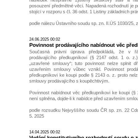
posouzení předmětné věci. Napadená rozhodnutí je p
stojící v rozporu s čl. 36 odst. 1 Listiny základních pr
podle nálezu Ústavního soudu sp. zn. II.ÚS 1030/25, z
24.06.2025 00:02
Povinnost prodávajícího nabídnout věc před
Současná právní úprava předpokládá, že v ř
prodávajícího předkupníkovi (§ 2147 odst. 1 o. 
„uzavřené smlouvy“; tuto povinnost nelze splnit d
uzavřením smlouvy vůbec vznikl. Povinnost prodá
předkupníkovi ke koupi podle § 2143 o. z. proto nel
smlouvy prodávajícího s koupěchtivým.
Povinnost nabídnout věc předkupníkovi ke koupi (§ 2
není splněna, dojde-li k nabídce před uzavřením sml
podle rozsudku Nejvyššího soudu ČR sp. zn. 22 Cdo
5. 2025
14.04.2025 00:02
Vydání konstitutivního rozhodnutí soudu o z