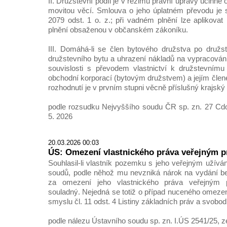
II. Družstevní podíl je v režimu právní úpravy účinné
movitou věcí. Smlouva o jeho úplatném převodu je 
2079 odst. 1 o. z.; při vadném plnění lze aplikova
plnění obsaženou v občanském zákoníku.
III. Domáhá-li se člen bytového družstva po družs
družstevního bytu a uhrazení nákladů na vypracová
souvislosti s převodem vlastnictví k družstevnímu
obchodní korporací (bytovým družstvem) a jejím člen
rozhodnutí je v prvním stupni věcně příslušný krajský
podle rozsudku Nejvyššího soudu ČR sp. zn. 27 Cdo
5. 2026
20.03.2026 00:03
ÚS: Omezení vlastnického práva veřejným p
Souhlasil-li vlastník pozemku s jeho veřejným užívá
soudů, podle něhož mu nevzniká nárok na vydání 
za omezení jeho vlastnického práva veřejným p
souladný. Nejedná se totiž o případ nuceného omezen
smyslu čl. 11 odst. 4 Listiny základních práv a svobod
podle nálezu Ústavního soudu sp. zn. I.ÚS 2541/25, z