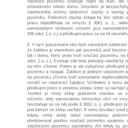
vlastníka pozemku vztahuje nejen na dům, ale i 
příslušenství tohoto domu. Smyslem je bezpochyb
vlastnického režimu nadzemní stavby a stavby p
pozemku. Podzemní stavba sklepa by bez tohoto u
právu nepodléhala ve smyslu § 3061 o. z., neb
samostatným účelovým určením jsou samostatným
498 odst. 1 o. z.) a předkupní právo se na ně nevztahuj
II. V nyní posuzované věci bylo samotným žalobcem
že žalobce je vlastníkem jak pozemků, pod kterými 
tak i domu, který proto tvoří součást pozemku, na 
odst. 1 o. z.). Existuje zde tedy jednotný vlastnick
na něm zřízené. Potom je ale vyloučeno předkupní p
pozemku a naopak. Žalobce je jediným vlastníkem
na pozemku zřízená tvoří samostatně nepřevoditeln
rovněž ve vlastnictví žalobce. Vzhledem k tomu al
předkupní právo k vinnému sklepu, který se nacház
Jestliže je vinný sklep podzemní stavbou se 
určením, tedy samostatnou nemovitou věcí ve smysl
nevztahuje se na něj podle § 3061 o. z. předkupní p
pod kterým se sklep nachází. K tomu dovolací soud pr
kdyby vinný sklep nebyl samostatnou podzem
představoval pouhou součást pozemku spojenou 
vlastnictvím pozemku samotného. Ani tehdy by prot