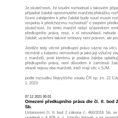
Je skutečností, že soudní rozhodnutí v takovém příp
případné žalobě opomenutého manžela překážku rozh
řízení zahájeném k jeho žalobě bude soud muset ro
respektu k předchozímu rozhodnutí“ o stejném před
skutečnost, že tento manžel nebyl účastníkem smlo
předkupního práva, resp. s ní nesouhlasil, nebud
žalobě; uzavření takové smlouvy není právem, ale po
Jestliže tedy věcné předkupní právo vázne na věci,
nicméně v katastru nemovitostí je jako její výlučný vl
z manželů, proti kterému je podána žaloba uplatňu
předkupního práva, není důvodem k zamítnutí žal
straně nejsou oba manželé, kteří mají věc v SJM.
podle rozsudku Nejvyššího soudu ČR sp. zn. 22 Cdo
1. 2023
07.12.2021 00:01
Omezení předkupního práva dle čl. II. bod 
Sb.
Ustanovení čl. II. bod 2 zákona č. 460/2016 Sb. se
uvedené v § 509 o. z. (stavby liniové) a na pozemk