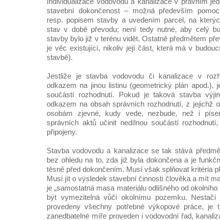
Individualizace vodovodu a kanalizace v právním jed
stavební dokončenost – možná především pomocí
resp. popisem stavby a uvedením parcel, na kterých
stav v době převodu; není tedy nutné, aby celý b
stavby bylo již v terénu vidět. Ostatně předmětem př
je věc existující, nikoliv její část, která má v budou
stavbě).
Jestliže je stavba vodovodu či kanalizace v roz
odkazem na jinou listinu (geometrický plán apod.), je
součástí rozhodnutí. Pokud je taková stavba výjim
odkazem na obsah správních rozhodnutí, z jejichž o
osobám zjevné, kudy vede, nezbude, než i píse
správních aktů učinit nedílnou součástí rozhodnut
připojeny.
Stavba vodovodu a kanalizace se tak stává předmě
bez ohledu na to, zda již byla dokončena a je funkčn
těsně před dokončením. Musí však splňovat kritéria p
Musí jít o výsledek stavební činnosti člověka a mít ma
je „samostatná masa materiálu odlišného od okolníh
být vymezitelná vůči okolnímu pozemku. Nestačí t
provedeny všechny potřebné výkopové práce, je tř
zanedbatelné míře proveden i vodovodní řad, kanaliz