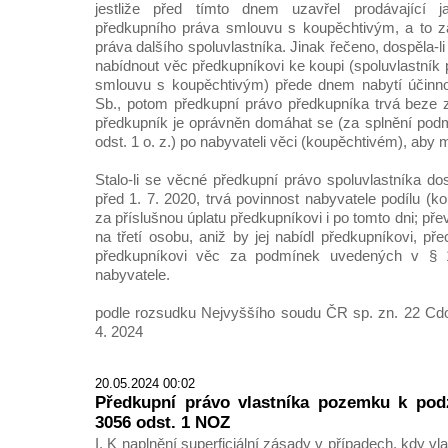
jestliže před tímto dnem uzavřel prodávající
předkupního práva smlouvu s koupěchtivým, a to z
práva dalšího spoluvlastníka. Jinak řečeno, dospěla-l
nabídnout věc předkupníkovi ke koupi (spoluvlastník p
smlouvu s koupěchtivým) přede dnem nabytí účinno
Sb., potom předkupní právo předkupníka trvá beze 
předkupník je oprávněn domáhat se (za splnění pod
odst. 1 o. z.) po nabyvateli věci (koupěchtivém), aby m
Stalo-li se věcné předkupní právo spoluvlastníka d
před 1. 7. 2020, trvá povinnost nabyvatele podílu (ko
za příslušnou úplatu předkupníkovi i po tomto dni; přev
na třetí osobu, aniž by jej nabídl předkupníkovi, př
předkupníkovi věc za podmínek uvedených v § 
nabyvatele.
podle rozsudku Nejvyššího soudu ČR sp. zn. 22 Cdo
4. 2024
20.05.2024 00:02
Předkupní právo vlastníka pozemku k pod
3056 odst. 1 NOZ
I. K naplnění superficiální zásady v případech, kdy v