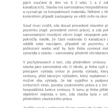
jejich součásti (k těm viz § 2 odst. 1 a 2 z
kanalizacích). Stavba má samostatnou hospodářskou 
a vyznačuje se kompaktností materiálu. Některé z t
konkrétním případě zastoupeny ve větší míře na úkor 
Soud musí zvážit, zda dosud provedené stavební pr
pozemku (např. provedené zemní práce), a zda pol
samostatnými movitými věcmi (např. nespojené potr
pokročily natolik, že části vodovodu či kanalizace (
oddělit sebe navzájem, případně od pozemku, a
poškození anebo aniž by bylo třeba vyvinout mimo
zpravidla o stavbu – samostatný předmět věcněprávn
V pochybnostech o tom, zda předmětem smlouvy me
stavba jako samostatná věc či nikoliv, je třeba vyjít
principem výkladu smluv je priorita výkladu, kter
smlouvy, před takovým výkladem, který neplatnost s
možné oba výklady. Je tak vyjádřen a podporo
smluvních stran, povaha soukromého práva a s tím
hospodářská funkce smlouvy. K tomu je třeba přihlé
objektivní nejistota o tom, zda stavba byla v u
předmětem vlastnického práva.
Jestliže soud v nalézacím řízení vezme do úvahy uve