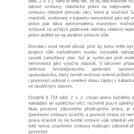
odst. 2 o. z.). Není to tedy tak, že by oba manželé m
takové smlouvy; vlastnické právo na nabyvatele 
smlouvu ohledně převodu věci, která je součástí S
manželů, evidovaný v katastru nemovitostí jako její 
právo pak dává opomenutému manželovi možnost 
smlouvě za určitých podmínek námitku relativní neplat
právo podílet se na utváření smluvní vůle.
Dovolací soud nevidí důvod, proč by tomu mělo být j
projevu vůle rozhodnutím soudu; rozsudek nahrazuj
vyvolá zamýšlený stav, byť je vydán jen proti oso
nemovitostí jako výlučný vlastník. V takovém příp
dotknout hmotněprávního oprávnění opomen
spoluvlastníka, který neměl možnost ovlivnit průběh 
i povinnost usilovat o uvedení stavu zápisu v katastr
se skutečným stavem.
Ostatně § 714 odst. 2 o. z. chrání právo každého 
nakládání se společnou věcí; nicméně jsou-li splněn
titulu porušení zákonného předkupního práva, je 
(povinnost smlouvu uzavřít), a povinná strana se ne
práva účastnit se na tvorbě smluvní vůle ohledně vě
totiž nemá, uzavřením smlouvy realizující zákonné p
povinnost.