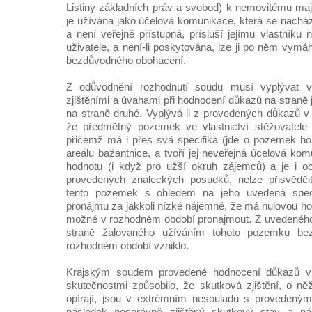
Listiny základních práv a svobod) k nemovitému maj
je užívána jako účelová komunikace, která se nachá
a není veřejně přístupná, přísluší jejímu vlastníku 
uživatele, a není-li poskytována, lze ji po něm vymáh
bezdůvodného obohacení.
Z odůvodnění rozhodnutí soudu musí vyplývat 
zjištěními a úvahami při hodnocení důkazů na straně
na straně druhé. Vyplývá-li z provedených důkazů v
že předmětný pozemek ve vlastnictví stěžovatele
přičemž má i přes svá specifika (jde o pozemek hon
areálu bažantnice, a tvoří jej neveřejná účelová kom
hodnotu (i když pro užší okruh zájemců) a je i oc
provedených znaleckých posudků, nelze přisvědči
tento pozemek s ohledem na jeho uvedená speci
pronájmu za jakkoli nízké nájemné, že má nulovou ho
možné v rozhodném období pronajmout. Z uvedeného
straně žalovaného užíváním tohoto pozemku be
rozhodném období vzniklo.
Krajským soudem provedené hodnocení důkazů v 
skutečnostmi způsobilo, že skutková zjištění, o n
opírají, jsou v extrémním nesouladu s provedený
následek nesprávně zjištěný skutkový stav a ná