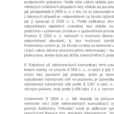
protiprávním jednáním. Vedle toho zákon ukládá povi
některých zvláštních případech bez ohledu na poruše
jak předpokládá § 2895 o. z. s tím, že to zákonodárc
z takových případů je i odpovědnost za škodu způso
jak ji upravuje § 2926 o. z. Podle judikatury do
odpovědnost objektivní charakter bez ohledu na 
podtrženo i výslovnou zmínkou o oprávněnosti provádě
Protože § 2926 o. z. nehovoří o možnosti liberace
odpovědnost absolutní, tj. bez možnosti zproš
Podmínkou ovšem je, že škoda vznikla na nemovité vě
i když zákon takové omezení přímo neformuluje) – b
poškozena, anebo byla její držba znemožněna či pods
II. Kabelová síť elektronických komunikací není sou
liniové stavby ve smyslu § 509 o. z., a nelze ji (její
místo bez porušení její podstaty, proto je nem
vybudování inženýrské sítě na pozemku je zpravidl
služebnosti inženýrské sítě podle § 1267 a násl. o.
věcným právem, tedy podle § 498 odst. 1 o. z. nemovi
Ustanovení § 2926 o. z. tak dopadá na posuzo
nemovité věci (sítě elektronických komunikací) 
pomoci buldozeru. Odvolací soud je aplikoval sp
nemožnosti liberace (tzv. absolutní odpovědnost). Ten