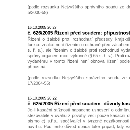
(podle rozsudku Nejvyššího správního soudu ze dn
5/2000-58)
16.10.2005 20:27
č. 626/2005 Řízení před soudem: přípustnost
Řízení o žalobě proti rozhodnutí předsedy krajsk
funkce znalce není řízením o ochraně před zásahem
s. ř. s.), ale řízením o žalobě proti rozhodnutí vy
správy orgánem moci výkonné (§ 65 s. ř. s.). Proti 
vydanému v tomto řízení není obnova řízení podle 
přípustná.
(podle rozsudku Nejvyššího správního soudu ze d
17/2004-55)
16.10.2005 20:22
č. 625/2005 Řízení před soudem: důvody kasa
Je-li kasační stížností napadeno usnesení o odmítnut
stěžovatele v úvahu z povahy věci pouze kasační d
písmo e) s.ř.s., spočívající v tvrzené nezákonnosti
návrhu. Pod tento důvod spadá také případ, kdy v