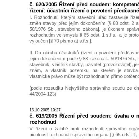
č. 620/2005 Řízení před soudem: kompetenč
řízení: účastníci řízení o povolení předčasn
I. Rozhodnutí, kterým stavební úřad zastavuje říze
změn stavby před jejím dokončením [§ 88 odst. 2 a
50/1976 Sb., stavebního zákona], je úkonem správn
rozhodnutím ve smyslu § 65 odst. 1 s.ř.s., a je pro
vyloučen [§ 70 písmo a) s.ř.s.].
II. Do okruhu účastníků řízení o povolení předčasn
jejím dokončením podle § 83 zákona č. 50/1976 Sb., 
stavebník, vlastník stavby, uživatel (provozovatel), je-
znám, a vlastník pozemku, na kterém je stavba
vlastnické právo může být rozhodnutím přímo dotčeno
(podle rozsudku Nejvyššího správního soudu ze dne
44/2004-123)
16.10.2005 19:27
č. 619/2005 Řízení před soudem: úvaha o n
rozhodnutí
V řízení o žalobě proti rozhodnutí správního org
nicotnost rozhodnutí správního orgánu (§ 65 odst. 1, §