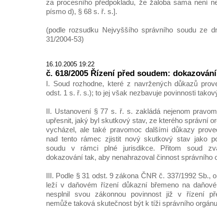
za procesního předpokladu, že žaloba sama není ne
písmo d), § 68 s. ř. s.].
(podle rozsudku Nejvyššího správního soudu ze dn
31/2004-53)
16.10.2005 19:22
č. 618/2005 Řízení před soudem: dokazování
I. Soud rozhodne, které z navržených důkazů prove
odst. 1 s. ř. s.); to jej však nezbavuje povinnosti tako
II. Ustanovení § 77 s. ř. s. zakládá nejenom prav
upřesnit, jaký byl skutkový stav, ze kterého správní 
vycházel, ale také pravomoc dalšími důkazy prov
nad tento rámec zjistit nový skutkový stav jako p
soudu v rámci plné jurisdikce. Přitom soud zv
dokazování tak, aby nenahrazoval činnost správního 
III. Podle § 31 odst. 9 zákona ČNR č. 337/1992 Sb., o
leží v daňovém řízení důkazní břemeno na daňovém 
nesplnil svou zákonnou povinnost již v řízení p
nemůže taková skutečnost být k tíži správního orgánu