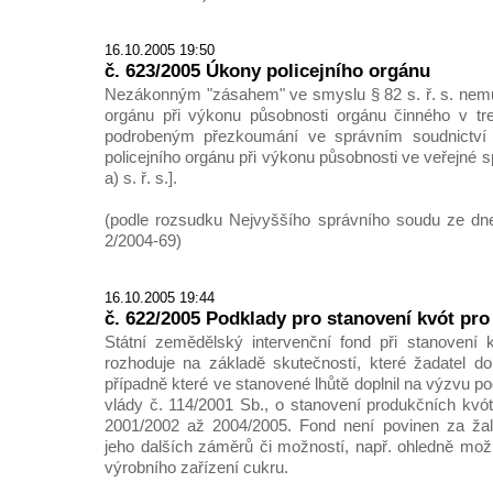
16.10.2005 19:50
č. 623/2005 Úkony policejního orgánu
Nezákonným "zásahem" ve smyslu § 82 s. ř. s. nemů
orgánu při výkonu působnosti orgánu činného v tr
podrobeným přezkoumání ve správním soudnictv
policejního orgánu při výkonu působnosti ve veřejné s
a) s. ř. s.].
(podle rozsudku Nejvyššího správního soudu ze dne
2/2004-69)
16.10.2005 19:44
č. 622/2005 Podklady pro stanovení kvót pr
Státní zemědělský intervenční fond při stanovení 
rozhoduje na základě skutečností, které žadatel dol
případně které ve stanovené lhůtě doplnil na výzvu po
vlády č. 114/2001 Sb., o stanovení produkčních kvó
2001/2002 až 2004/2005. Fond není povinen za ža
jeho dalších záměrů či možností, např. ohledně mož
výrobního zařízení cukru.