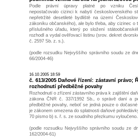
Podle právní úpravy platné po vzniku Česko
nepostačovalo cizinci k nabytí československého s
nepřetržité desetileté bydliště na území Českosl
zákoníku občanského), ale bylo třeba, aby cizinec o 
příslušného úřadu, který po složení státoobčanské
rozhodl a vydal ověřovací listinu (srov. dekret dvors
č. 2597 Sb. z. s.).
(podle rozsudku Nejvyššího správního soudu ze dne
66/2004-46)
16.10.2005 18:59
č. 613/2005 Daňové řízení: zástavní právo;
rozhodnutí předběžné povahy
Rozhodnutí o zřízení zástavního práva k zajištění da
zákona ČNR č. 337/1992 Sb., o správě daní a pop
předběžné povahy, neboť se jedná pouze o dočasné o
je zákonem omezena do splatnosti daňové pohledávky,
70 písmo b) s. ř. s. ze soudního přezkumu vyloučeno.
(podle rozsudku Nejvyššího správního soudu ze dne
162/2004-61)