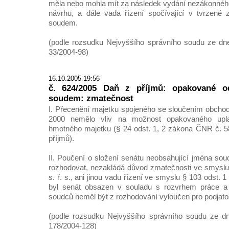
měla nebo mohla mít za následek vydání nezákonného
návrhu, a dále vada řízení spočívající v tvrzené 
soudem.
(podle rozsudku Nejvyššího správního soudu ze dne
33/2004-98)
16.10.2005 19:56
č. 624/2005 Daň z příjmů: opakované od
soudem: zmatečnost
I. Přecenění majetku spojeného se sloučením obchod
2000 nemělo vliv na možnost opakovaného upla
hmotného majetku (§ 24 odst. 1, 2 zákona ČNR č. 5
příjmů).
II. Poučení o složení senátu neobsahující jména sou
rozhodovat, nezakládá důvod zmatečnosti ve smyslu
s. ř. s., ani jinou vadu řízení ve smyslu § 103 odst. 1
byl senát obsazen v souladu s rozvrhem práce a 
soudců neměl být z rozhodování vyloučen pro podjato
(podle rozsudku Nejvyššího správního soudu ze dne
178/2004-128)