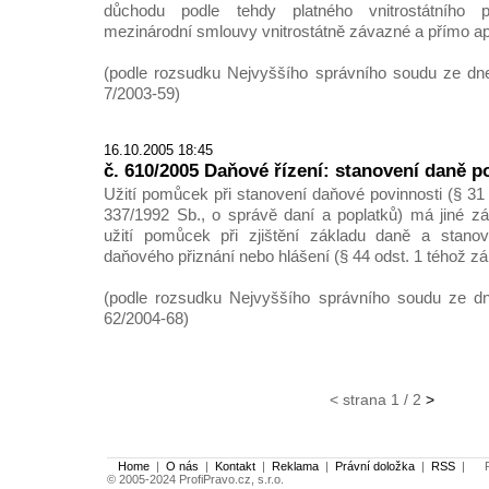
důchodu podle tehdy platného vnitrostátního 
mezinárodní smlouvy vnitrostátně závazné a přímo ap
(podle rozsudku Nejvyššího správního soudu ze dne
7/2003-59)
16.10.2005 18:45
č. 610/2005 Daňové řízení: stanovení daně 
Užití pomůcek při stanovení daňové povinnosti (§ 3
337/1992 Sb., o správě daní a poplatků) má jiné z
užití pomůcek při zjištění základu daně a stano
daňového přiznání nebo hlášení (§ 44 odst. 1 téhož zá
(podle rozsudku Nejvyššího správního soudu ze dne
62/2004-68)
< strana 1 / 2
>
Home
|
O nás
|
Kontakt
|
Reklama
|
Právní doložka
|
RSS
|
Po
© 2005-2024 ProfiPravo.cz, s.r.o.