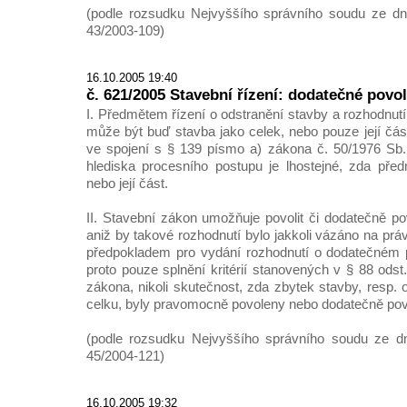
(podle rozsudku Nejvyššího správního soudu ze dne
43/2003-109)
16.10.2005 19:40
č. 621/2005 Stavební řízení: dodatečné povol
I. Předmětem řízení o odstranění stavby a rozhodnut
může být buď stavba jako celek, nebo pouze její čás
ve spojení s § 139 písmo a) zákona č. 50/1976 Sb.
hlediska procesního postupu je lhostejné, zda pře
nebo její část.
II. Stavební zákon umožňuje povolit či dodatečně po
aniž by takové rozhodnutí bylo jakkoli vázáno na prá
předpokladem pro vydání rozhodnutí o dodatečném p
proto pouze splnění kritérií stanovených v § 88 ods
zákona, nikoli skutečnost, zda zbytek stavby, resp. o
celku, byly pravomocně povoleny nebo dodatečně pov
(podle rozsudku Nejvyššího správního soudu ze dn
45/2004-121)
16.10.2005 19:32