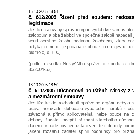
16.10.2005 18:54
č. 612/2005 Řízení před soudem: nedostat
legitimace
Jestliže žalovaný správní orgán vydal dvě samostatn
žalobcům a oba žalobci ve společné žalobě napadají j
soud odmítne žalobu podanou žalobcem, který nap
netýkající, neboť je podána osobou k tomu zjevně ne
písmo c) s. ř. s.].
(podle rozsudku Nejvyššího správního soudu ze dne
35/2004-52)
16.10.2005 18:50
č. 611/2005 Důchodové pojištění: nároky z 
a mezinárodní smlouvy
Jestliže ke dni rozhodnutí správního orgánu nebyla n
práva mezivládní dohoda o vypořádání nároků z d
závazná a přímo aplikovatelná, nelze pouze na z
dohody žadateli odepřít přiznání starobního důcho
daném případě povinen ustanovení této dohody pomi
jakém rozsahu žadatel splnil podmínky pro přizn