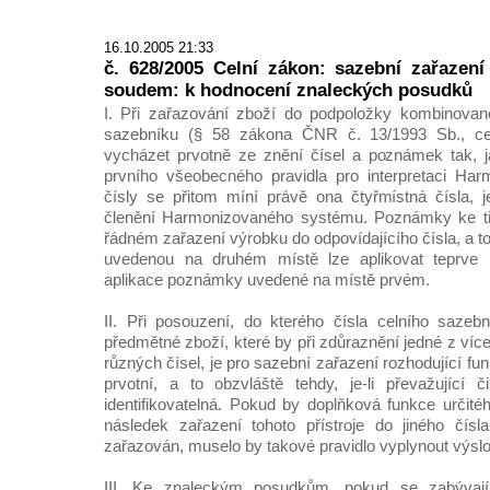
16.10.2005 21:33
č. 628/2005 Celní zákon: sazební zařazení
soudem: k hodnocení znaleckých posudků
I. Při zařazování zboží do podpoložky kombinovan
sazebníku (§ 58 zákona ČNR č. 13/1993 Sb., cel
vycházet prvotně ze znění čísel a poznámek tak, j
prvního všeobecného pravidla pro interpretaci Ha
čísly se přitom míní právě ona čtyřmístná čísla, j
členění Harmonizovaného systému. Poznámky ke tří
řádném zařazení výrobku do odpovídajícího čísla, a t
uvedenou na druhém místě lze aplikovat teprve 
aplikace poznámky uvedené na místě prvém.
II. Při posouzení, do kterého čísla celního sazeb
předmětné zboží, které by při zdůraznění jedné z více
různých čísel, je pro sazební zařazení rozhodující funk
prvotní, a to obzvláště tehdy, je-li převažující 
identifikovatelná. Pokud by doplňková funkce určité
následek zařazení tohoto přístroje do jiného čís
zařazován, muselo by takové pravidlo vyplynout výsl
III. Ke znaleckým posudkům, pokud se zabývají 