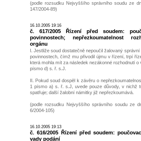
(podle rozsudku Nejvyššího správního soudu ze dne
147/2004-89)
16.10.2005 19:16
č. 617/2005 Řízení před soudem: pou
povinnostech; nepřezkoumatelnost roz
orgánu
I. Jestliže soud dostatečně nepoučil žalovaný správní
povinnostech, čímž mu přivodil újmu v řízení, trpí ř
která mohla mít za následek nezákonné rozhodnutí o 
písmo d) s. ř. s.J.
II. Pokud soud dospěl k závěru o nepřezkoumatelnost
1 písmo a) s. ř. s.J, uvede pouze důvody, v nichž 
spatřuje; další žalobní námitky již nepřezkoumává.
(podle rozsudku Nejvyššího správního soudu ze dn
6/2004-105)
16.10.2005 19:13
č. 616/2005 Řízení před soudem: poučovac
vady podání