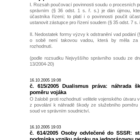
I. Rozsah poučovací povinnosti soudu o procesních p
správním (§ 36 odst. 1 s. ř. s.) je dán újmou, kt
účastníka řízení; to platí i o povinnosti poučit úča
ustanovit zástupce pro řízení soudem (§ 35 odst. 7 s. ř
II. Nedostatek formy výzvy k odstranění vad podání (§
o sobě není takovou vadou, která by měla za 
rozhodnutí.
(podle rozsudku Nejvyššího správního soudu ze dne
13/2004-20)
16.10.2005 19:08
č. 615/2005 Dualismus práva: náhrada š
poměru vojáka
O žalobě proti rozhodnutí velitele vojenského útvaru 
z povolání k náhradě škody ze služebního poměru j
soud ve správním soudnictví.
16.10.2005 19:03
č. 614/2005 Osoby odvlečené do SSSR: stá
podmínka vzniku nároku na jednorázovou pe