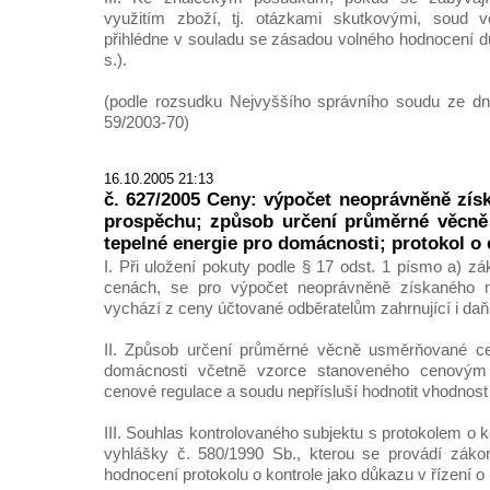
využitím zboží, tj. otázkami skutkovými, soud v
přihlédne v souladu se zásadou volného hodnocení dů
s.).
(podle rozsudku Nejvyššího správního soudu ze dne
59/2003-70)
16.10.2005 21:13
č. 627/2005 Ceny: výpočet neoprávněně zí
prospěchu; způsob určení průměrné věcn
tepelné energie pro domácnosti; protokol o
I. Při uložení pokuty podle § 17 odst. 1 písmo a) z
cenách, se pro výpočet neoprávněně získaného 
vychází z ceny účtované odběratelům zahrnující i daň
II. Způsob určení průměrné věcně usměrňované ce
domácnosti včetně vzorce stanoveného cenovým
cenové regulace a soudu nepřísluší hodnotit vhodnost 
III. Souhlas kontrolovaného subjektu s protokolem o k
vyhlášky č. 580/1990 Sb., kterou se provádí záko
hodnocení protokolu o kontrole jako důkazu v řízení o 