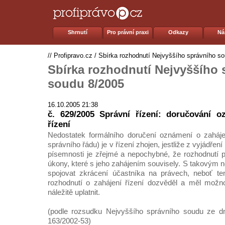
Shrnutí
Pro právní praxi
Odkazy
Ná
//
Profipravo.cz
/
Sbírka rozhodnutí Nejvyššího správního s
Sbírka rozhodnutí Nejvyššího 
soudu 8/2005
16.10.2005 21:38
č. 629/2005 Správní řízení: doručování o
řízení
Nedostatek formálního doručení oznámení o zahájen
správního řádu) je v řízení zhojen, jestliže z vyjádře
písemnosti je zřejmé a nepochybné, že rozhodnutí přij
úkony, které s jeho zahájením souvisely. S takovým 
spojovat zkrácení účastníka na právech, neboť t
rozhodnutí o zahájení řízení dozvěděl a měl možn
náležitě uplatnit.
(podle rozsudku Nejvyššího správního soudu ze dn
163/2002-53)