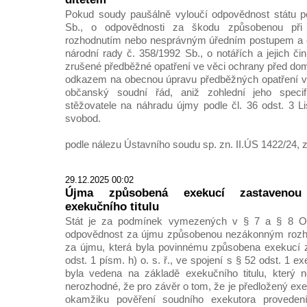
Pokud soudy paušálně vyloučí odpovědnost státu p
Sb., o odpovědnosti za škodu způsobenou při
rozhodnutím nebo nesprávným úředním postupem a
národní rady č. 358/1992 Sb., o notářích a jejich čin
zrušené předběžné opatření ve věci ochrany před d
odkazem na obecnou úpravu předběžných opatření v 
občanský soudní řád, aniž zohlední jeho specif
stěžovatele na náhradu újmy podle čl. 36 odst. 3 Li
svobod.
podle nálezu Ústavního soudu sp. zn. II.ÚS 1422/24, z
29.12.2025 00:02
Újma způsobená exekucí zastavenou 
exekučního titulu
Stát je za podmínek vymezených v § 7 a § 8 Od
odpovědnost za újmu způsobenou nezákonným rozh
za újmu, která byla povinnému způsobena exekucí 
odst. 1 písm. h) o. s. ř., ve spojení s § 52 odst. 1 e
byla vedena na základě exekučního titulu, který n
nerozhodné, že pro závěr o tom, že je předložený exeku
okamžiku pověření soudního exekutora provede