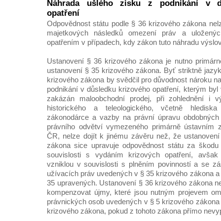
Náhrada ušlého zisku z podnikání v d
opatření
Odpovědnost státu podle § 36 krizového zákona nelz
majetkových následků omezení práv a uloženýc
opatřením v případech, kdy zákon tuto náhradu výslo
Ustanovení § 36 krizového zákona je nutno primárn
ustanovení § 35 krizového zákona. Byť striktně jazy
krizového zákona by svědčil pro důvodnost nároku na
podnikání v důsledku krizového opatření, kterým by
zakázán maloobchodní prodej, při zohlednění i v
historického a teleologického, včetně hledisk
zákonodárce a vazby na právní úpravu obdobných 
právního odvětví vymezeného primárně ústavním 
ČR, nelze dojít k jinému závěru než, že ustanovení
zákona sice upravuje odpovědnost státu za škodu
souvislosti s vydáním krizových opatření, avšak
vzniklou v souvislosti s plněním povinností a se z
užívacích práv uvedených v § 35 krizového zákona 
35 upravených. Ustanovení § 36 krizového zákona ne
kompenzovat újmy, které jsou nutným projevem om
právnických osob uvedených v § 5 krizového zákona č
krizového zákona, pokud z tohoto zákona přímo nevy