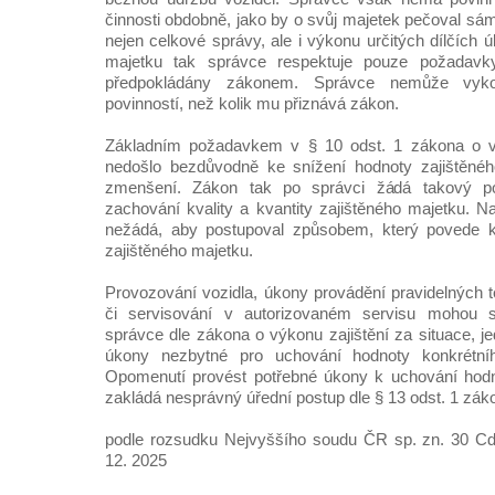
činnosti obdobně, jako by o svůj majetek pečoval sám 
nejen celkové správy, ale i výkonu určitých dílčích 
majetku tak správce respektuje pouze požadavky
předpokládány zákonem. Správce nemůže vyko
povinností, než kolik mu přiznává zákon.
Základním požadavkem v § 10 odst. 1 zákona o vý
nedošlo bezdůvodně ke snížení hodnoty zajištěné
zmenšení. Zákon tak po správci žádá takový p
zachování kvality a kvantity zajištěného majetku. 
nežádá, aby postupoval způsobem, který povede k
zajištěného majetku.
Provozování vozidla, úkony provádění pravidelných 
či servisování v autorizovaném servisu mohou s
správce dle zákona o výkonu zajištění za situace, je
úkony nezbytné pro uchování hodnoty konkrétního
Opomenutí provést potřebné úkony k uchování hodno
zakládá nesprávný úřední postup dle § 13 odst. 1 zák
podle rozsudku Nejvyššího soudu ČR sp. zn. 30 Cd
12. 2025