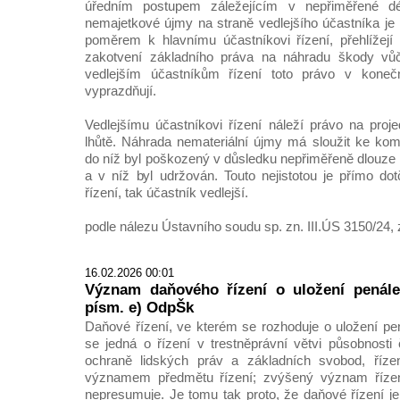
úředním postupem záležejícím v nepřiměřené d
nemajetkové újmy na straně vedlejšího účastníka je
poměrem k hlavnímu účastníkovi řízení, přehlížejí
zakotvení základního práva na náhradu škody vůč
vedlejším účastníkům řízení toto právo v koneč
vyprazdňují.
Vedlejšímu účastníkovi řízení náleží právo na proj
lhůtě. Náhrada nemateriální újmy má sloužit ke komp
do níž byl poškozený v důsledku nepřiměřeně dlouze
a v níž byl udržován. Touto nejistotou je přímo dot
řízení, tak účastník vedlejší.
podle nálezu Ústavního soudu sp. zn. III.ÚS 3150/24, 
16.02.2026 00:01
Význam daňového řízení o uložení penále
písm. e) OdpŠk
Daňové řízení, ve kterém se rozhoduje o uložení pen
se jedná o řízení v trestněprávní větvi působnosti
ochraně lidských práv a základních svobod, říz
významem předmětu řízení; zvýšený význam říze
nepresumuje. Je tomu tak proto, že daňové řízení 