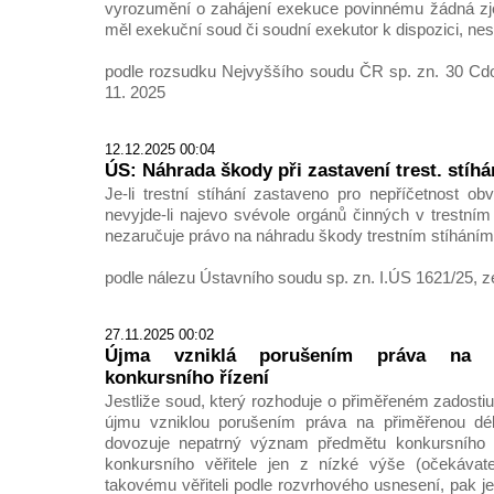
vyrozumění o zahájení exekuce povinnému žádná zje
měl exekuční soud či soudní exekutor k dispozici, nes
podle rozsudku Nejvyššího soudu ČR sp. zn. 30 Cdo
11. 2025
12.12.2025 00:04
ÚS: Náhrada škody při zastavení trest. stíhá
Je-li trestní stíhání zastaveno pro nepříčetnost o
nevyjde-li najevo svévole orgánů činných v trestním
nezaručuje právo na náhradu škody trestním stíhání
podle nálezu Ústavního soudu sp. zn. I.ÚS 1621/25, z
27.11.2025 00:02
Újma vzniklá porušením práva na p
konkursního řízení
Jestliže soud, který rozhoduje o přiměřeném zadosti
újmu vzniklou porušením práva na přiměřenou dél
dovozuje nepatrný význam předmětu konkursního ř
konkursního věřitele jen z nízké výše (očekávat
takovému věřiteli podle rozvrhového usnesení, pak 