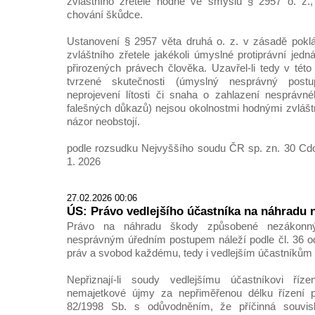
zvláštního zřetele hodné ve smyslu § 2957 o. z., 
chování škůdce.
Ustanovení § 2957 věta druhá o. z. v zásadě pokl
zvláštního zřetele jakékoli úmyslné protiprávní jed
přirozených právech člověka. Uzavřel-li tedy v této
tvrzené skutečnosti (úmyslný nesprávný postu
neprojevení lítosti či snaha o zahlazení nesprávn
falešných důkazů) nejsou okolnostmi hodnými zvláštn
názor neobstojí.
podle rozsudku Nejvyššího soudu ČR sp. zn. 30 Cdo
1. 2026
27.02.2026 00:06
ÚS: Právo vedlejšího účastníka na náhradu
Právo na náhradu škody způsobené nezákonn
nesprávným úředním postupem náleží podle čl. 36 ods
práv a svobod každému, tedy i vedlejším účastníkům 
Nepřiznají-li soudy vedlejšímu účastníkovi ří
nemajetkové újmy za nepřiměřenou délku řízení 
82/1998 Sb. s odůvodněním, že příčinná souvi