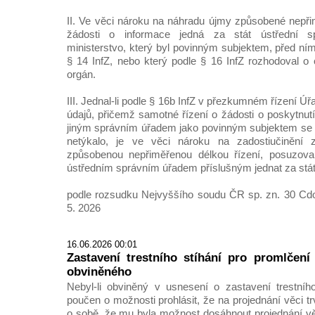
II. Ve věci nároku na náhradu újmy způsobené nepři
žádosti o informace jedná za stát ústřední sp
ministerstvo, který byl povinným subjektem, před ním
§ 14 InfZ, nebo který podle § 16 InfZ rozhodoval o 
orgán.
III. Jednal-li podle § 16b InfZ v přezkumném řízení Ú
údajů, přičemž samotné řízení o žádosti o poskytnut
jiným správním úřadem jako povinným subjektem se 
netýkalo, je ve věci nároku na zadostiučinění
způsobenou nepřiměřenou délkou řízení, posuzova
ústředním správním úřadem příslušným jednat za stát 
podle rozsudku Nejvyššího soudu ČR sp. zn. 30 Cdo
5. 2026
16.06.2026 00:01
Zastavení trestního stíhání pro promlčen
obviněného
Nebyl-li obviněný v usnesení o zastavení trestníh
poučen o možnosti prohlásit, že na projednání věci 
o sobě, že mu byla možnost dosáhnout projednání věc