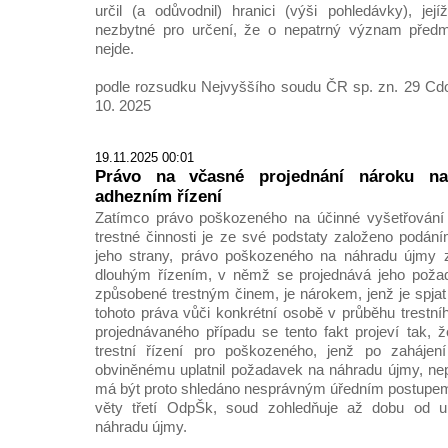
určil (a odůvodnil) hranici (výši pohledávky), je
nezbytné pro určení, že o nepatrný význam předm
nejde.
podle rozsudku Nejvyššího soudu ČR sp. zn. 29 Cdo
10. 2025
19.11.2025 00:01
Právo na včasné projednání nároku n
adhezním řízení
Zatímco právo poškozeného na účinné vyšetřování u
trestné činnosti je ze své podstaty založeno podán
jeho strany, právo poškozeného na náhradu újmy 
dlouhým řízením, v němž se projednává jeho poža
způsobené trestným činem, je nárokem, jenž je spja
tohoto práva vůči konkrétní osobě v průběhu trestní
projednávaného případu se tento fakt projeví tak, ž
trestní řízení pro poškozeného, jenž po zahájení 
obviněnému uplatnil požadavek na náhradu újmy, ne
má být proto shledáno nesprávným úředním postupem
věty třetí OdpŠk, soud zohledňuje až dobu od u
náhradu újmy.