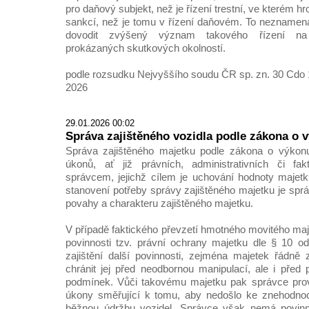
pro daňový subjekt, než je řízení trestní, ve kterém h
sankcí, než je tomu v řízení daňovém. To neznamen
dovodit zvýšený význam takového řízení na 
prokázaných skutkových okolností.
podle rozsudku Nejvyššího soudu ČR sp. zn. 30 Cdo 1
2026
29.01.2026 00:02
Správa zajištěného vozidla podle zákona o v
Správa zajištěného majetku podle zákona o výkonu
úkonů, ať již právních, administrativních či fa
správcem, jejichž cílem je uchování hodnoty majetku
stanovení potřeby správy zajištěného majetku je spr
povahy a charakteru zajištěného majetku.
V případě faktického převzetí hmotného movitého m
povinnosti tzv. právní ochrany majetku dle § 10 o
zajištění další povinnosti, zejména majetek řádně 
chránit jej před neodbornou manipulací, ale i před
podmínek. Vůči takovému majetku pak správce prová
úkony směřující k tomu, aby nedošlo ke znehodnoce
běžnou údržbu vozidel. Správce však nemá povinn