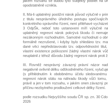
jakém rozsahu se budou tyto subjekty podílet na úh
opodstatněně vznikla.
II. Má-li uplatněný postižní nárok původ výlučně v pr
z titulu nesprávného úředního postupu spočívající
konkrétního správního řízení, není přiléhavé vycházet
3 OdpŠk, neboť toto ustanovení míří výlučně na
uplatněný regresní nárok pokrývá škodu či nemaj
nezákonným rozhodnutím. Samotné rozhodnutí o obno
formálně nezrušené, i kdyby bylo shledáno tzv. ma
dané věci nepředstavovalo tzv. odpovědnostní titul
vlastní existence poškození žádný vlastní nárok vůči 
neuplatnil z téhož důvodu žádný regresní nárok proti
III. Rovněž nesprávný závazný právní názor nadř
negativně ovlivnil délku odškodněného řízení, vylučuj
(s přihlédnutím k obdobnému účelu sledovaném
regresní nárok státu na náhradu škody vůči tomu, 
právě a jen v tom rozsahu, v jakém onen závazný pr
příčinu nezbytného prodloužení celkové délky řízení.
podle rozsudku Nejvyššího soudu ČR sp. zn. 30 Cdo 
2026