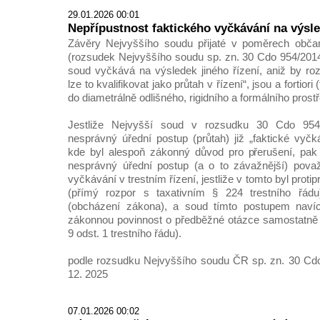
29.01.2026 00:01
Nepřípustnost faktického vyčkávání na výsle
Závěry Nejvyššího soudu přijaté v poměrech obča
(rozsudek Nejvyššího soudu sp. zn. 30 Cdo 954/2014
soud vyčkává na výsledek jiného řízení, aniž by roz
lze to kvalifikovat jako průtah v řízení“, jsou a fortiori
do diametrálně odlišného, rigidního a formálního prostř
Jestliže Nejvyšší soud v rozsudku 30 Cdo 954/2
nesprávný úřední postup (průtah) již „faktické vyčká
kde byl alespoň zákonný důvod pro přerušení, pak
nesprávný úřední postup (a o to závažnější) považ
vyčkávání v trestním řízení, jestliže v tomto byl prot
(přímý rozpor s taxativním § 224 trestního řádu
(obcházení zákona), a soud tímto postupem navíc 
zákonnou povinnost o předběžné otázce samostatně 
9 odst. 1 trestního řádu).
podle rozsudku Nejvyššího soudu ČR sp. zn. 30 Cdo
12. 2025
07.01.2026 00:02