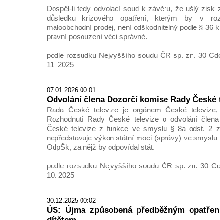
Dospěl-li tedy odvolací soud k závěru, že ušlý zisk
důsledku krizového opatření, kterým byl v r
maloobchodní prodej, není odškodnitelný podle § 36 k
právní posouzení věci správné.
podle rozsudku Nejvyššího soudu ČR sp. zn. 30 Cdo
11. 2025
07.01.2026 00:01
Odvolání člena Dozorčí komise Rady České t
Rada České televize je orgánem České televize, 
Rozhodnutí Rady České televize o odvolání člen
České televize z funkce ve smyslu § 8a odst. 2 z
nepředstavuje výkon státní moci (správy) ve smyslu §
OdpŠk, za nějž by odpovídal stát.
podle rozsudku Nejvyššího soudu ČR sp. zn. 30 Cd
10. 2025
30.12.2025 00:02
ÚS: Újma způsobená předběžným opatření
dítětem