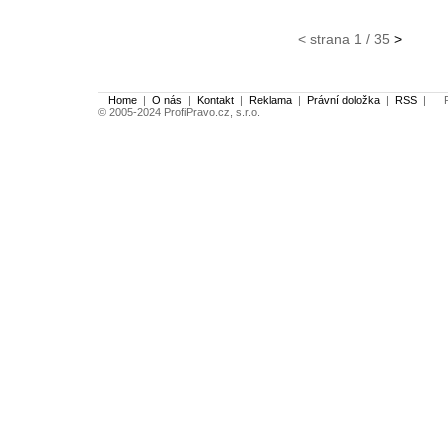
< strana 1 / 35
>
Home
|
O nás
|
Kontakt
|
Reklama
|
Právní doložka
|
RSS
|
Po
© 2005-2024 ProfiPravo.cz, s.r.o.