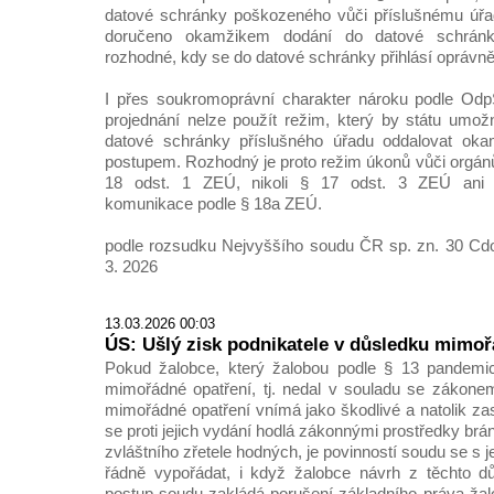
datové schránky poškozeného vůči příslušnému úřa
doručeno okamžikem dodání do datové schránk
rozhodné, kdy se do datové schránky přihlásí oprávn
I přes soukromoprávní charakter nároku podle Od
projednání nelze použít režim, který by státu umož
datové schránky příslušného úřadu oddalovat oka
postupem. Rozhodný je proto režim úkonů vůči orgán
18 odst. 1 ZEÚ, nikoli § 17 odst. 3 ZEÚ ani 
komunikace podle § 18a ZEÚ.
podle rozsudku Nejvyššího soudu ČR sp. zn. 30 Cdo
3. 2026
13.03.2026 00:03
ÚS: Ušlý zisk podnikatele v důsledku mimoř
Pokud žalobce, který žalobou podle § 13 pandemi
mimořádné opatření, tj. nedal v souladu se zákone
mimořádné opatření vnímá jako škodlivé a natolik zas
se proti jejich vydání hodlá zákonnými prostředky brán
zvláštního zřetele hodných, je povinností soudu se s j
řádně vypořádat, i když žalobce návrh z těchto 
postup soudu zakládá porušení základního práva ža