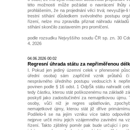
této možnosti může požádat o navrácení lhůty a
prohlášením, že na projednání věci trvá; nevyužije-li
trestní stíhání důsledkem svévolného postupu org
řízení, nelze mu zpravidla přiznat náhradu nákladů
stíhání skončilo zastavením pro promlčení.
podle rozsudku Nejvyššího soudu ČR sp. zn. 30 Cdo
4. 2026
04.06.2026 00:02
Regresní úhrada státu za nepřiměřenou délk
I. Pokud jen jediný územní celek v přenesené působ
úřední osoba) sám zapříčinil vznik průtahů č
nesprávného úředního postupu vedoucích k nepřim
povinen podle § 16 odst. 1 OdpŠk státu nahradit cel
tedy částku, kterou stát poškozenému na základě z
poskytl jako zadostiučinění za nemajetkovou újmu.
osoby, vůči níž je regres uplatňován, zpochy
nemajetkové újmy, kterou stát již dříve primárním
Podílelo-li se na jejím vzniku více takto odpověd
nejprve určit míru jejich vzájemného zavinění na v
řízení. Takto zjištěný poměr pak bude určující i pr