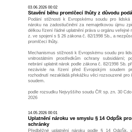
03.06.2026 00:02
Stavění běhu promlčecí lhůty z důvodu podá
Podání stížnosti k Evropskému soudu pro lidská 
nároku na zadostiučinění za nemajetkovou újmu z
délkou řízení řádné uplatnění práva u orgánu veřejné
z. ve spojení s § 26 zákona č. 82/1998 Sb., a nezpůs
promlčecí lhůty.
Mechanismus stížnosti k Evropskému soudu pro lids
vnitrostátním prostředkům ochrany subsidiární; 
nebrání uplatnit nárok podle zákona č. 82/1998 Sb. př
nezávisle na řízení před Evropským soudem pr
rozhodnutí nezakládá překážku věci rozsouzené pro ř
soudem.
podle rozsudku Nejvyššího soudu ČR sp. zn. 30 Cdo 
2026
14.05.2026 00:01
Uplatnění nároku ve smyslu § 14 OdpŠk pro
schránky
Předběžné uplatnění nároku podle § 14 OdpŠk, uč