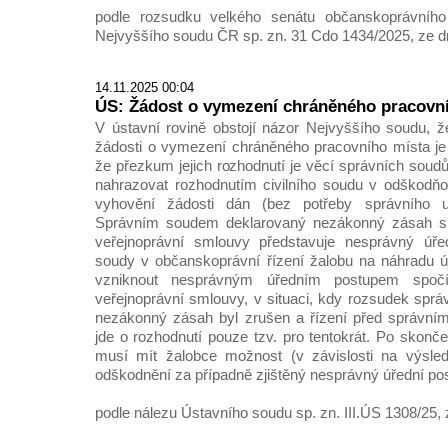
podle rozsudku velkého senátu občanskoprávního
Nejvyššího soudu ČR sp. zn. 31 Cdo 1434/2025, ze d
14.11.2025 00:04
ÚS: Žádost o vymezení chráněného pracovn
V ústavní rovině obstojí názor Nejvyššího soudu, 
žádosti o vymezení chráněného pracovního místa je
že přezkum jejich rozhodnutí je věcí správních soudů
nahrazovat rozhodnutím civilního soudu v odškodňov
vyhovění žádosti dán (bez potřeby správního u
Správním soudem deklarovaný nezákonný zásah spo
veřejnoprávní smlouvy představuje nesprávný úřed
soudy v občanskoprávní řízení žalobu na náhradu ú
vzniknout nesprávným úředním postupem spočí
veřejnoprávní smlouvy, v situaci, kdy rozsudek sprá
nezákonný zásah byl zrušen a řízení před správním
jde o rozhodnutí pouze tzv. pro tentokrát. Po skončen
musí mít žalobce možnost (v závislosti na výsle
odškodnění za případně zjištěný nesprávný úřední po
podle nálezu Ústavního soudu sp. zn. III.ÚS 1308/25, 