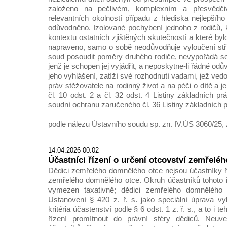
založeno na pečlivém, komplexním a přesvědč
relevantních okolností případu z hlediska nejlepšího
odůvodněno. Izolované pochybení jednoho z rodičů, k
kontextu ostatních zjištěných skutečností a které byl
napraveno, samo o sobě neodůvodňuje vyloučení stř
soud posoudit poměry druhého rodiče, nevypořádá se
jenž je schopen jej vyjádřit, a neposkytne-li řádné odův
jeho vyhlášení, zatíží své rozhodnutí vadami, jež ved
práv stěžovatele na rodinný život a na péči o dítě a
čl. 10 odst. 2 a čl. 32 odst. 4 Listiny základních 
soudní ochranu zaručeného čl. 36 Listiny základních 
podle nálezu Ústavního soudu sp. zn. IV.ÚS 3060/25, 
14.04.2026 00:02
Účastníci řízení o určení otcovství zemřelé
Dědici zemřelého domnělého otce nejsou účastníky ří
zemřelého domnělého otce. Okruh účastníků tohoto ří
vymezen taxativně; dědici zemřelého domnělého 
Ustanovení § 420 z. ř. s. jako speciální úprava vy
kritéria účastenství podle § 6 odst. 1 z. ř. s., a to i 
řízení promítnout do právní sféry dědiců. Neuv