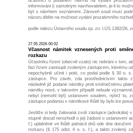
účastníci o podaném návrhu na vydání prozatímn
informováni (i samotným navrhovatelem, je-li to mož
být s návrhem seznámeni. Zároveň soud musí podnik
názoru dítěte na možnost vydání prozatímního rozhod
podle nálezu Ústavního soudu sp. zn. I.ÚS 1382/26, z
27.05.2026 00:02
Včasnost námitek vznesených proti směn
rozkazu
Účastníku řízení (obecně vzato) nic nebrání v tom, ab
fázi řízení zastoupit zvoleným zástupcem, kterému u
nepochybně učinit i poté, co podal podle § 30 o. s.
zástupce. Pro závěr, zda prostřednictvím takto 
následně již podané námitky proti směnečnému plate
námitky nové, v takovém případě nebude významné,
nebyl (nemohl být) ustanoven soudem, nýbrž to, z
zástupce podanou v námitkové lhůtě by bylo lze posou
Jestliže si tedy žalovaná zvolí zástupce (advokáta) 
stupně dosud nerozhodl o její žádosti o ustanovení ad
ř.) uplatněné ve lhůtě patnácti dnů ode dne doručen
rozkazu (§ 175 odst. 4 o. s. ř.), a takto zvolený z