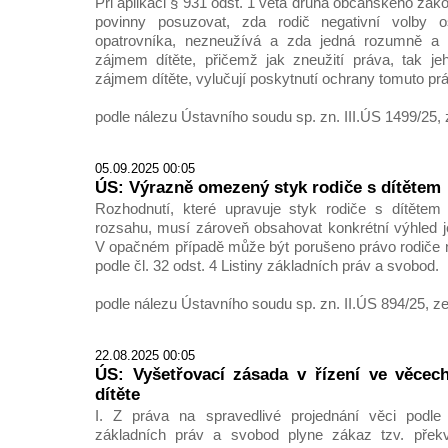
Při aplikaci § 931 odst. 1 věta druhá občanského zá
povinny posuzovat, zda rodič negativní volby o
opatrovníka, nezneužívá a zda jedná rozumně a 
zájmem dítěte, přičemž jak zneužití práva, tak j
zájmem dítěte, vylučují poskytnutí ochrany tomuto p
podle nálezu Ústavního soudu sp. zn. III.ÚS 1499/25, 
05.09.2025 00:05
ÚS: Výrazně omezený styk rodiče s dítětem
Rozhodnutí, které upravuje styk rodiče s dítět
rozsahu, musí zároveň obsahovat konkrétní výhled je
V opačném případě může být porušeno právo rodiče n
podle čl. 32 odst. 4 Listiny základních práv a svobod.
podle nálezu Ústavního soudu sp. zn. II.ÚS 894/25, ze
22.08.2025 00:05
ÚS: Vyšetřovací zásada v řízení ve věcech
dítěte
I. Z práva na spravedlivé projednání věci podle 
základních práv a svobod plyne zákaz tzv. překv