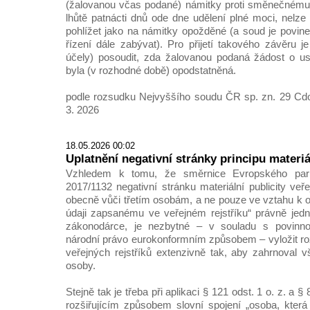
(žalovanou včas podané) námitky proti směnečnému
lhůtě patnácti dnů ode dne udělení plné moci, nelze
pohlížet jako na námitky opožděné (a soud je povin
řízení dále zabývat). Pro přijetí takového závěru j
účely) posoudit, zda žalovanou podaná žádost o us
byla (v rozhodné době) opodstatněná.
podle rozsudku Nejvyššího soudu ČR sp. zn. 29 Cdo
3. 2026
18.05.2026 00:02
Uplatnění negativní stránky principu materiá
Vzhledem k tomu, že směrnice Evropského pa
2017/1132 negativní stránku materiální publicity veře
obecně vůči třetím osobám, a ne pouze ve vztahu k o
údaji zapsanému ve veřejném rejstříku“ právně jedna
zákonodárce, je nezbytné – v souladu s povinnos
národní právo eurokonformním způsobem – vyložit roz
veřejných rejstříků extenzivně tak, aby zahrnoval v
osoby.
Stejně tak je třeba při aplikaci § 121 odst. 1 o. z. a § 8
rozšiřujícím způsobem slovní spojení „osoba, která