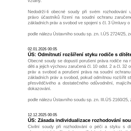
vztahy.
Nedodrží-li obecné soudy při svém rozhodování uv
právo účastníků řízení na soudní ochranu zaručené
základních práv a svobod ve spojení s čl. 3 Úmluvy o 
podle nálezu Ústavního soudu sp. zn. I.ÚS 2724/25, z
02.01.2026 00:05
ÚS: Odmítnutí rozšíření styku rodiče s dítě
Obecné soudy se dopustí porušení práva rodiče na ro
děti a jejich výchovu zaručená čl. 10 odst. 2 a čl. 32 o
práv a svobod a porušení práva na soudní ochranu 
základních práv a svobod, pokud odmítnou rozšířit s
přesvědčivého a dostatečného odůvodnění, mající
dokazování.
podle nálezu Ústavního soudu sp. zn. III.ÚS 2160/25, 
12.12.2025 00:05
ÚS: Zásada individualizace rozhodování sou
Civilní soudy při rozhodování o péči a styku s d