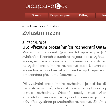
Shrnutí
Pro právní praxi
Odkazy
Ná
//
Profipravo.cz
/
Zvláštní řízení
Zvláštní řízení
31.07.2026 00:06
ÚS: Přezkum prozatímních rozhodnutí Úst
Prozatímní rozhodnutí (jako institut upravený v §
zvláštních řízeních soudních) nejsou zcela vyňat
soudu, nicméně k posuzování ústavních stížností pro
na vydání prozatímního rozhodnutí bude Ústavní so
zdrženlivě a podobně jako u předběžných opatření 
omezenému přezkumu ústavnosti.
Při vydávání prozatímního rozhodnutí je potřeba d
rovnosti účastníků, obzvlášť pokud je vyloučen op
tomuto rozhodnutí. Obecné soudy musí všem 
srovnatelnou možnost se vyjádřit a umožnit jim pln
práv před vydáním prozatímního rozhodnutí. Za tím 