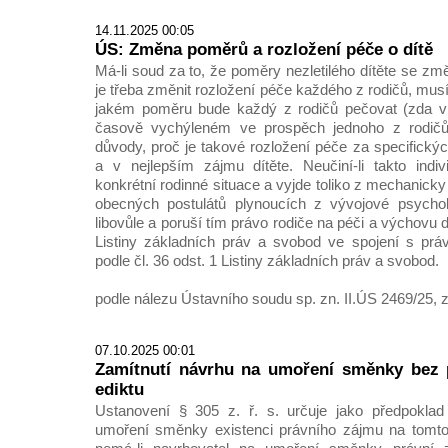
14.11.2025 00:05
ÚS: Změna poměrů a rozložení péče o dítě
Má-li soud za to, že poměry nezletilého dítěte se změ
je třeba změnit rozložení péče každého z rodičů, mus
jakém poměru bude každý z rodičů pečovat (zda 
časově vychýleném ve prospěch jednoho z rodičů)
důvody, proč je takové rozložení péče za specifický
a v nejlepším zájmu dítěte. Neučiní-li takto indi
konkrétní rodinné situace a vyjde toliko z mechanicky
obecných postulátů plynoucích z vývojové psycholo
libovůle a poruší tím právo rodiče na péči a výchovu dí
Listiny základních práv a svobod ve spojení s pr
podle čl. 36 odst. 1 Listiny základních práv a svobod.
podle nálezu Ústavního soudu sp. zn. II.ÚS 2469/25, z
07.10.2025 00:01
Zamítnutí návrhu na umoření směnky bez 
ediktu
Ustanovení § 305 z. ř. s. určuje jako předpokla
umoření směnky existenci právního zájmu na tomto 