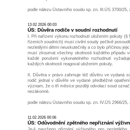
podle nálezu Ústavního soudu sp. zn. III.ÚS 3700/25, 
13.02.2026 00:03
ÚS: Důvěra rodiče v soudní rozhodnutí
I. Při nařízení výkonu rozhodnutí uložením pokuty (§
řízeních soudních) musí civilní soudy pečlivě posoudi
nezletilými dětmi neuskutečnily a co bylo příčinou jeji
musí zkoumat všechny okolnosti každého případu vč
každé porušení vykonatelného rozhodnutí vyžaduj
každých okolností reagoval uložením pokuty.
II. Důvěra v právo zahrnuje též důvěru ve vydaná s
rodič jednal v důvěře ve vydané předběžné opatřen
význam, že o tři měsíce později odvolací soud označ
nezákonné.
podle nálezu Ústavního soudu sp. zn. IV.ÚS 2966/25, 
11.02.2026 00:06
ÚS: Odůvodnění zpětného nepřiznání výživn
Je-li navrženo přiznání výživného pro nezletilého 