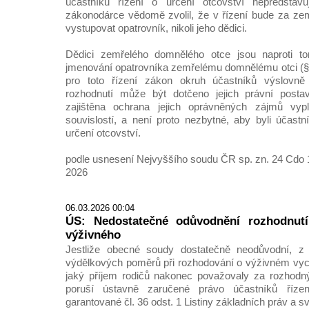
účastníků řízení o určení otcovství nepředsta
zákonodárce vědomě zvolil, že v řízení bude za ze
vystupovat opatrovník, nikoli jeho dědici.
Dědici zemřelého domnělého otce jsou naproti to
jmenování opatrovníka zemřelému domnělému otci (§ 6 
pro toto řízení zákon okruh účastníků výslovn
rozhodnutí může být dotčeno jejich právní posta
zajištěna ochrana jejich oprávněných zájmů vypl
souvislostí, a není proto nezbytné, aby byli účast
určení otcovství.
podle usnesení Nejvyššího soudu ČR sp. zn. 24 Cdo 1
2026
06.03.2026 00:04
ÚS: Nedostatečné odůvodnění rozhodnutí
výživného
Jestliže obecné soudy dostatečně neodůvodní, z
výdělkových poměrů při rozhodování o výživném vyc
jaký příjem rodičů nakonec považovaly za rozhodný
poruší ústavně zaručené právo účastníků říze
garantované čl. 36 odst. 1 Listiny základních práv a s