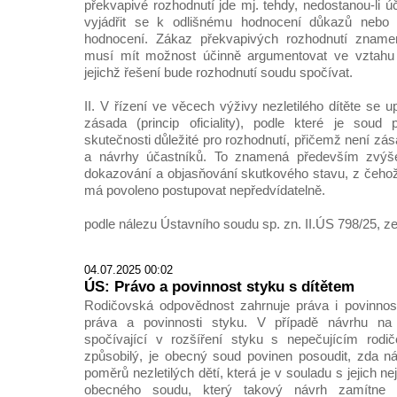
překvapivé rozhodnutí jde mj. tehdy, nedostanou-li úča
vyjádřit se k odlišnému hodnocení důkazů nebo
hodnocení. Zákaz překvapivých rozhodnutí znamen
musí mít možnost účinně argumentovat ve vztah
jejichž řešení bude rozhodnutí soudu spočívat.
II. V řízení ve věcech výživy nezletilého dítěte se u
zásada (princip oficiality), podle které je soud 
skutečnosti důležité pro rozhodnutí, přičemž není z
a návrhy účastníků. To znamená především zvýšen
dokazování a objasňování skutkového stavu, z čeho
má povoleno postupovat nepředvídatelně.
podle nálezu Ústavního soudu sp. zn. II.ÚS 798/25, ze
04.07.2025 00:02
ÚS: Právo a povinnost styku s dítětem
Rodičovská odpovědnost zahrnuje práva i povinnosti 
práva a povinnosti styku. V případě návrhu n
spočívající v rozšíření styku s nepečujícím rodi
způsobilý, je obecný soud povinen posoudit, zda n
poměrů nezletilých dětí, která je v souladu s jejich 
obecného soudu, který takový návrh zamítne