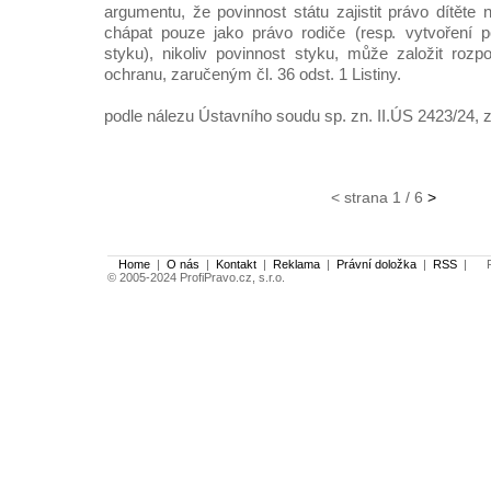
argumentu, že povinnost státu zajistit právo dítěte n
chápat pouze jako právo rodiče (resp. vytvoření 
styku), nikoliv povinnost styku, může založit roz
ochranu, zaručeným čl. 36 odst. 1 Listiny.
podle nálezu Ústavního soudu sp. zn. II.ÚS 2423/24, z
< strana 1 / 6
>
Home
|
O nás
|
Kontakt
|
Reklama
|
Právní doložka
|
RSS
|
Po
© 2005-2024 ProfiPravo.cz, s.r.o.