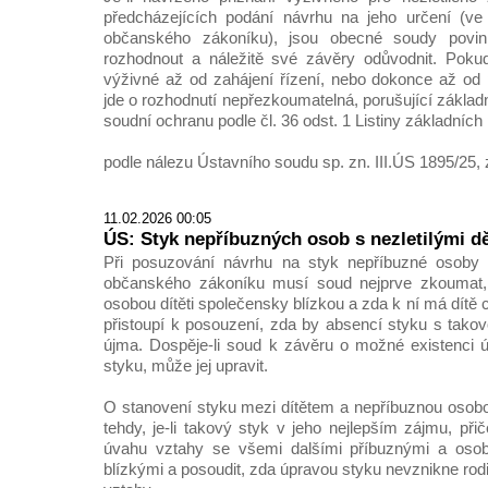
předcházejících podání návrhu na jeho určení (v
občanského zákoníku), jsou obecné soudy povi
rozhodnout a náležitě své závěry odůvodnit. Pokud
výživné až od zahájení řízení, nebo dokonce až od 
jde o rozhodnutí nepřezkoumatelná, porušující základ
soudní ochranu podle čl. 36 odst. 1 Listiny základních
podle nálezu Ústavního soudu sp. zn. III.ÚS 1895/25, 
11.02.2026 00:05
ÚS: Styk nepříbuzných osob s nezletilými d
Při posuzování návrhu na styk nepříbuzné osoby 
občanského zákoníku musí soud nejprve zkoumat, 
osobou dítěti společensky blízkou a zda k ní má dítě 
přistoupí k posouzení, zda by absencí styku s takov
újma. Dospěje-li soud k závěru o možné existenci 
styku, může jej upravit.
O stanovení styku mezi dítětem a nepříbuznou osob
tehdy, je-li takový styk v jeho nejlepším zájmu, př
úvahu vztahy se všemi dalšími příbuznými a oso
blízkými a posoudit, zda úpravou styku nevznikne rod