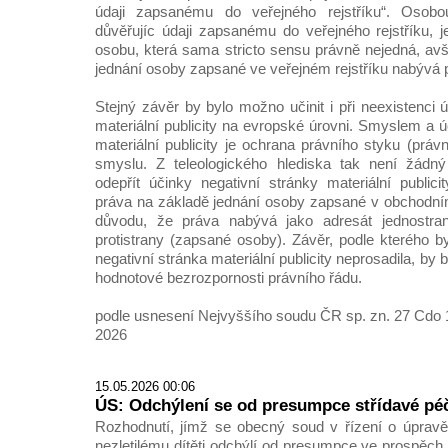
údaji zapsanému do veřejného rejstříku“. Osobo
důvěřujíc údaji zapsanému do veřejného rejstříku, j
osobu, která sama stricto sensu právně nejedná, av
jednání osoby zapsané ve veřejném rejstříku nabývá 
Stejný závěr by bylo možno učinit i při neexistenci 
materiální publicity na evropské úrovni. Smyslem a 
materiální publicity je ochrana právního styku (právn
smyslu. Z teleologického hlediska tak není žádn
odepřít účinky negativní stránky materiální public
práva na základě jednání osoby zapsané v obchodním
důvodu, že práva nabývá jako adresát jednostran
protistrany (zapsané osoby). Závěr, podle kterého 
negativní stránka materiální publicity neprosadila, by 
hodnotové bezrozpornosti právního řádu.
podle usnesení Nejvyššího soudu ČR sp. zn. 27 Cdo 1
2026
15.05.2026 00:06
ÚS: Odchýlení se od presumpce střídavé pé
Rozhodnutí, jímž se obecný soud v řízení o úpra
nezletilému dítěti odchýlí od presumpce ve prospěch