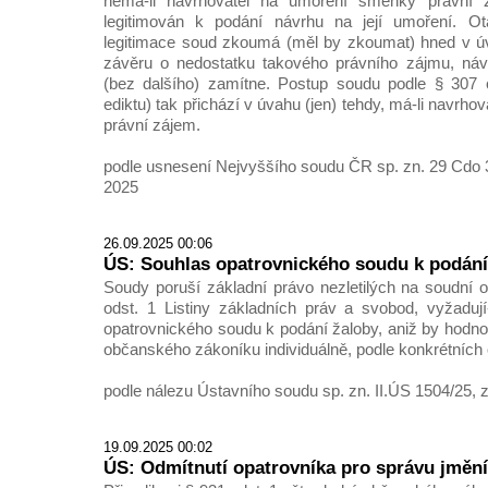
nemá-li navrhovatel na umoření směnky právní 
legitimován k podání návrhu na její umoření. Ot
legitimace soud zkoumá (měl by zkoumat) hned v úvo
závěru o nedostatku takového právního zájmu, ná
(bez dalšího) zamítne. Postup soudu podle § 307 o
ediktu) tak přichází v úvahu (jen) tehdy, má-li navrh
právní zájem.
podle usnesení Nejvyššího soudu ČR sp. zn. 29 Cdo 3
2025
26.09.2025 00:06
ÚS: Souhlas opatrovnického soudu k podání
Soudy poruší základní právo nezletilých na soudní 
odst. 1 Listiny základních práv a svobod, vyžadují
opatrovnického soudu k podání žaloby, aniž by hodnoti
občanského zákoníku individuálně, podle konkrétních 
podle nálezu Ústavního soudu sp. zn. II.ÚS 1504/25, z
19.09.2025 00:02
ÚS: Odmítnutí opatrovníka pro správu jmění