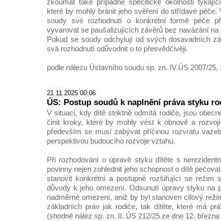
zkoumat také případné specifické okolnosti týkající
které by mohly bránit jeho svěření do střídavé péče
soudy své rozhodnutí o konkrétní formě péče př
vyvarovat se paušalizujících závěrů bez navázání na k
Pokud se soudy odchylují od svých dosavadních zá
svá rozhodnutí odůvodnit o to přesvědčivěji.
podle nálezu Ústavního soudu sp. zn. IV.ÚS 2007/25, 
21.11.2025 00:06
ÚS: Postup soudů k naplnění práva styku rod
V situaci, kdy dítě striktně odmítá rodiče, jsou obec
činit kroky, které by mohly vést k obnově a rozvoji
především se musí zabývat příčinou rozvratu vaze
perspektivou budoucího rozvoje vztahu.
Při rozhodování o úpravě styku dítěte s nereziden
povinny nejen zohlednit jeho schopnost o dítě pečovat,
stanovit konkrétní a postupně rozšiřující se režim 
důvody k jeho omezení. Odsunutí úpravy styku na p
nadměrné omezení, aniž by byl stanoven cílový reži
základních práv jak rodiče, tak dítěte, které má pr
(shodně nález sp. zn. II. ÚS 212/25 ze dne 12. března