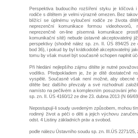
Perspektiva budoucího rozšíření styku je klíčová 
rodiče s dítětem je velmi výrazně omezen. Bez takov
blížící se úplnému vyloučení rodiče ze života dít
neprezenční komunikace formou videohovorů,
neprezenčně on-line písemná komunikace prostře
komunikační sítě) nebude ústavně akceptovatelný již
perspektivy (shodně nález sp. zn. II. ÚS 894/25 ze
bod 36), i pokud by byl krátkodobě akceptovatelný jak
tomu by však musel být současně schopen naplnit úč
Při hledání nejlepšího zájmu dítěte je nutné považov
vodítko. Předpokladem je, že je dítě dostatečně 
vyspělé. Současně však není možné, aby obecné so
dítěte bez dalšího převzaly a své rozhodnutí založi
namísto na pečlivém a komplexním posuzování jeho z
sp. zn. II. ÚS 4160/12 ze dne 23. dubna 2013 (N 66/6
Nepostupují-li soudy uvedeným způsobem, mohou tím 
rodinný život a péči o děti a jejich výchovu zaručená
odst. 4 Listiny základních práv a svobod.
podle nálezu Ústavního soudu sp. zn. III.ÚS 2271/25, 