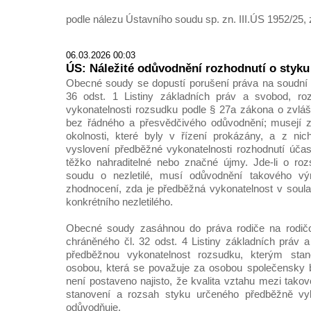
podle nálezu Ústavního soudu sp. zn. III.ÚS 1952/25, 
06.03.2026 00:03
ÚS: Náležité odůvodnění rozhodnutí o styku 
Obecné soudy se dopustí porušení práva na soudní 
36 odst. 1 Listiny základních práv a svobod, ro
vykonatelnosti rozsudku podle § 27a zákona o zvláš
bez řádného a přesvědčivého odůvodnění; musejí z 
okolnosti, které byly v řízení prokázány, a z ni
vyslovení předběžné vykonatelnosti rozhodnutí účas
těžko nahraditelné nebo značné újmy. Jde-li o r
soudu o nezletilé, musí odůvodnění takového vý
zhodnocení, zda je předběžná vykonatelnost v soul
konkrétního nezletilého.
Obecné soudy zasáhnou do práva rodiče na rodič
chráněného čl. 32 odst. 4 Listiny základních práv 
předběžnou vykonatelnost rozsudku, kterým stano
osobou, která se považuje za osobou společensky b
není postaveno najisto, že kvalita vztahu mezi tako
stanovení a rozsah styku určeného předběžně v
odůvodňuje.