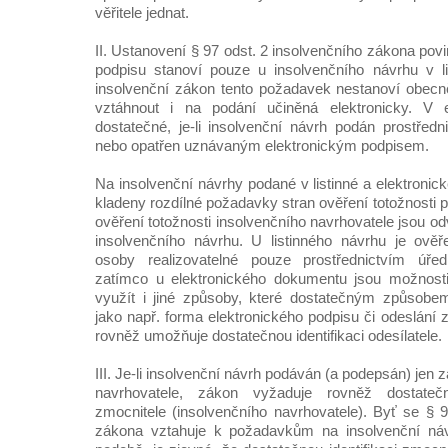
věřitele jednat.
II. Ustanovení § 97 odst. 2 insolvenčního zákona po
podpisu stanoví pouze u insolvenčního návrhu v li
insolvenční zákon tento požadavek nestanoví obecně
vztáhnout i na podání učiněná elektronicky. V e
dostatečné, je-li insolvenční návrh podán prostřed
nebo opatřen uznávaným elektronickým podpisem.
Na insolvenční návrhy podané v listinné a elektroni
kladeny rozdílné požadavky stran ověření totožnosti 
ověření totožnosti insolvenčního navrhovatele jsou o
insolvenčního návrhu. U listinného návrhu je ověřen
osoby realizovatelné pouze prostřednictvím úřed
zatímco u elektronického dokumentu jsou možnosti
využít i jiné způsoby, které dostatečným způsobem i
jako např. forma elektronického podpisu či odeslání 
rovněž umožňuje dostatečnou identifikaci odesílatele.
III. Je-li insolvenční návrh podáván (a podepsán) jen
navrhovatele, zákon vyžaduje rovněž dostatečn
zmocnitele (insolvenčního navrhovatele). Byť se § 9
zákona vztahuje k požadavkům na insolvenční náv