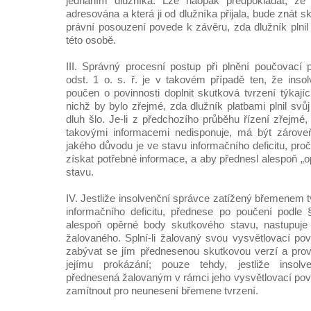
jednáním dlužníka. Lze naopak předpokládat, že 
adresována a která ji od dlužníka přijala, bude znát sk
právní posouzení povede k závěru, zda dlužník plnil s
této osobě.
III. Správný procesní postup při plnění poučovací 
odst. 1 o. s. ř. je v takovém případě ten, že ins
poučen o povinnosti doplnit skutková tvrzení týkají
nichž by bylo zřejmé, zda dlužník platbami plnil svůj
dluh šlo. Je-li z předchozího průběhu řízení zřejmé
takovými informacemi nedisponuje, má být zároveň
jakého důvodu je ve stavu informačního deficitu, pr
získat potřebné informace, a aby přednesl alespoň „
stavu.
IV. Jestliže insolvenční správce zatížený břemenem tv
informačního deficitu, přednese po poučení podle 
alespoň opěrné body skutkového stavu, nastupuje 
žalovaného. Splní-li žalovaný svou vysvětlovací pov
zabývat se jím přednesenou skutkovou verzí a pro
jejímu prokázání; pouze tehdy, jestliže insolv
přednesená žalovaným v rámci jeho vysvětlovací povi
zamítnout pro neunesení břemene tvrzení.