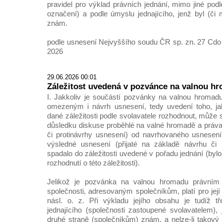
pravidel pro výklad právních jednání, mimo jiné pod
označení) a podle úmyslu jednajícího, jenž byl (či 
znám.
podle usnesení Nejvyššího soudu ČR sp. zn. 27 Cdo 
2026
29.06.2026 00:01
Záležitost uvedená v pozvánce na valnou hro
I. Jakkoliv je součástí pozvánky na valnou hromad
omezeným i návrh usnesení, tedy uvedení toho, j
dané záležitosti podle svolavatele rozhodnout, může
důsledku diskuse proběhlé na valné hromadě a práva 
či protinávrhy usnesení) od navrhovaného usnesení l
výsledné usnesení (přijaté na základě návrhu či p
spadalo do záležitosti uvedené v pořadu jednání (by
rozhodnutí o této záležitosti).
Jelikož je pozvánka na valnou hromadu právním j
společnosti, adresovaným společníkům, platí pro její
násl. o. z. Při výkladu jejího obsahu je tudíž tř
jednajícího (společnosti zastoupené svolavatelem), 
druhé straně (společníkům) znám, a nelze-li takový ú