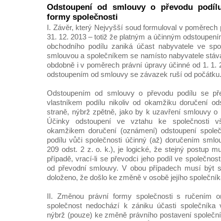
Odstoupení od smlouvy o převodu podíl
formy společnosti
I. Závěr, který Nejvyšší soud formuloval v poměrech
31. 12. 2013 – totiž že platným a účinným odstoupen
obchodního podílu zaniká účast nabyvatele ve spol
smlouvou a společníkem se namísto nabyvatele stává 
obdobně i v poměrech právní úpravy účinné od 1. 1. 
odstoupením od smlouvy se závazek ruší od počátku
Odstoupením od smlouvy o převodu podílu se př
vlastníkem podílu nikoliv od okamžiku doručení od
straně, nýbrž zpětně, jako by k uzavření smlouvy o 
Účinky odstoupení ve vztahu ke společnosti 
okamžikem doručení (oznámení) odstoupení společno
podílu vůči společnosti účinný (až) doručením smlo
209 odst. 2 z. o. k.), je logické, že stejný postup 
případě, vrací-li se převodci jeho podíl ve společnos
od převodní smlouvy. V obou případech musí být 
doloženo, že došlo ke změně v osobě jejího společník
II. Změnou právní formy společnosti s ručením
společnost nedochází k zániku účasti společníka v
nýbrž (pouze) ke změně právního postavení společník