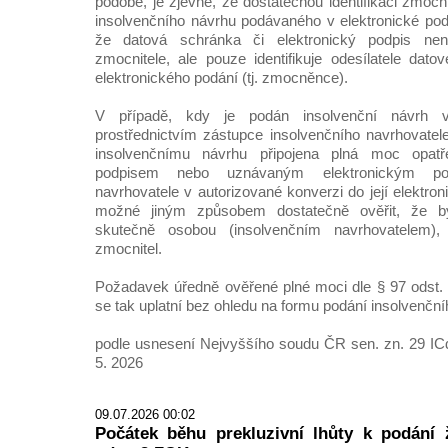
podobě, je zjevné, že dostatečnou identifikaci zmocni
insolvenčního návrhu podávaného v elektronické pod
že datová schránka či elektronický podpis nen
zmocnitele, ale pouze identifikuje odesílatele dato
elektronického podání (tj. zmocněnce).
V případě, kdy je podán insolvenční návrh v
prostřednictvím zástupce insolvenčního navrhovate
insolvenčnímu návrhu připojena plná moc opat
podpisem nebo uznávaným elektronickým pod
navrhovatele v autorizované konverzi do její elektro
možné jiným způsobem dostatečně ověřit, že b
skutečně osobou (insolvenčním navrhovatelem)
zmocnitel.
Požadavek úředně ověřené plné moci dle § 97 odst.
se tak uplatní bez ohledu na formu podání insolvenční
podle usnesení Nejvyššího soudu ČR sen. zn. 29 IC
5. 2026
09.07.2026 00:02
Počátek běhu prekluzivní lhůty k podání 