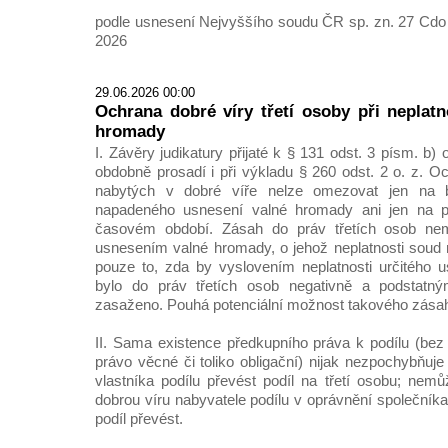
podle usnesení Nejvyššího soudu ČR sp. zn. 27 Cdo 
2026
29.06.2026 00:00
Ochrana dobré víry třetí osoby při neplatn
hromady
I. Závěry judikatury přijaté k § 131 odst. 3 písm. b
obdobně prosadí i při výkladu § 260 odst. 2 o. z. O
nabytých v dobré víře nelze omezovat jen na b
napadeného usnesení valné hromady ani jen na p
časovém období. Zásah do práv třetích osob nem
usnesením valné hromady, o jehož neplatnosti soud
pouze to, zda by vyslovením neplatnosti určitého 
bylo do práv třetích osob negativně a podstat
zasaženo. Pouhá potenciální možnost takového zása
II. Sama existence předkupního práva k podílu (bez 
právo věcné či toliko obligační) nijak nezpochybňuj
vlastníka podílu převést podíl na třetí osobu; nemů
dobrou víru nabyvatele podílu v oprávnění společníka 
podíl převést.