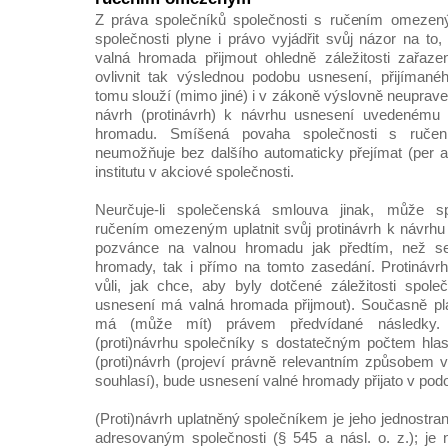
Z práva společníků společnosti s ručením omezený
společnosti plyne i právo vyjádřit svůj názor na to
valná hromada přijmout ohledně záležitosti zařaze
ovlivnit tak výslednou podobu usnesení, přijíman
tomu slouží (mimo jiné) i v zákoně výslovně neupraven
návrh (protinávrh) k návrhu usnesení uvedenému
hromadu. Smíšená povaha společnosti s ruče
neumožňuje bez dalšího automaticky přejímat (per 
institutu v akciové společnosti.
Neurčuje-li společenská smlouva jinak, může sp
ručením omezeným uplatnit svůj protinávrh k návrh
pozvánce na valnou hromadu jak předtím, než s
hromady, tak i přímo na tomto zasedání. Protinávr
vůli, jak chce, aby byly dotčené záležitosti spole
usnesení má valná hromada přijmout). Současně plat
má (může mít) právem předvídané následky. 
(proti)návrhu společníky s dostatečným počtem hlasů
(proti)návrh (projeví právně relevantním způsobem v
souhlasí), bude usnesení valné hromady přijato v pod
(Proti)návrh uplatněný společníkem je jeho jednostr
adresovaným společnosti (§ 545 a násl. o. z.); je n