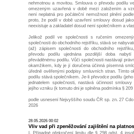
nehmotnou a movitou. Smlouva o převodu podílu ve
omezeným uzavřená v době mezi založením a vzni
není neplatná pro počáteční nemožnost plnění podle 
proto, že podíl v době uzavření smlouvy dosud jak
neexistuje a zakladatel dosud není společníkem a vla
Jelikož podíl ve společnosti s ručením omeze
společnosti do obchodního rejstříku, stává se nabyvat
(až) zápisem společnosti do obchodního rejstříku
převodu podílu ujednána pozdější doba nabytí
převáděnému podílu. Vůči společnosti nastávají práv
okamžikem, kdy je jí doručena účinná písemná smlo
úředně ověřenými podpisy smluvních stran. Tímto 
podílu stává společníkem. Je-li převodce podílu (jeh
jednatelem společnosti, nastává účinnost smlouvy
jejího vzniku (k tomuto dni je splněna podmínka § 209 o
podle usnesení Nejvyššího soudu ČR sp. zn. 27 Cdo 
2026
28.05.2026 00:02
Vliv vad při zpeněžování zajištění na platno
I. Případné překročení limitu dle § 298 odst. 4 in