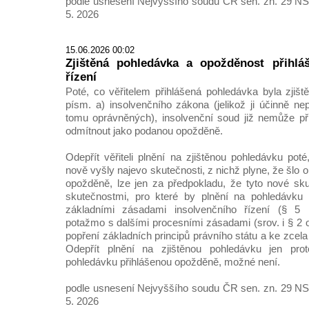
podle usnesení Nejvyššího soudu ČR sen. zn. 29 NS
5. 2026
15.06.2026 00:02
Zjištěná pohledávka a opožděnost přihlá
řízení
Poté, co věřitelem přihlášená pohledávka byla zjišt
písm. a) insolvenčního zákona (jelikož ji účinně n
tomu oprávněných), insolvenční soud již nemůže př
odmítnout jako podanou opožděně.
Odepřít věřiteli plnění na zjištěnou pohledávku pot
nově vyšly najevo skutečnosti, z nichž plyne, že šlo 
opožděně, lze jen za předpokladu, že tyto nové sk
skutečnostmi, pro které by plnění na pohledávku m
základními zásadami insolvenčního řízení (§ 5 i
potažmo s dalšími procesními zásadami (srov. i § 2 o.
popření základních principů právního státu a ke zcela
Odepřít plnění na zjištěnou pohledávku jen pro
pohledávku přihlášenou opožděně, možné není.
podle usnesení Nejvyššího soudu ČR sen. zn. 29 NS
5. 2026