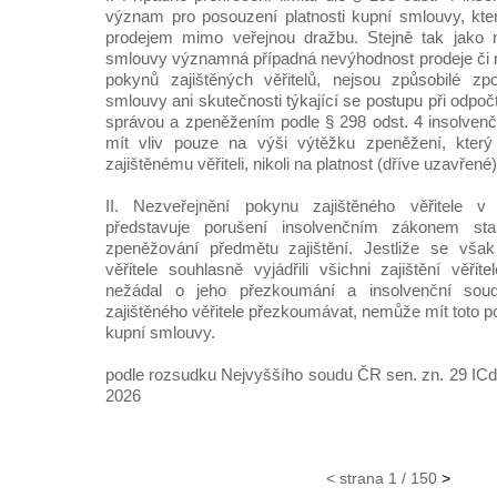
význam pro posouzení platnosti kupní smlouvy, kte
prodejem mimo veřejnou dražbu. Stejně tak jako n
smlouvy významná případná nevýhodnost prodeje či 
pokynů zajištěných věřitelů, nejsou způsobilé zpo
smlouvy ani skutečnosti týkající se postupu při odpo
správou a zpeněžením podle § 298 odst. 4 insolven
mít vliv pouze na výši výtěžku zpeněžení, kter
zajištěnému věřiteli, nikoli na platnost (dříve uzavřen
II. Nezveřejnění pokynu zajištěného věřitele v 
představuje porušení insolvenčním zákonem st
zpeněžování předmětu zajištění. Jestliže se vša
věřitele souhlasně vyjádřili všichni zajištění věřit
nežádal o jeho přezkoumání a insolvenční so
zajištěného věřitele přezkoumávat, nemůže mít toto po
kupní smlouvy.
podle rozsudku Nejvyššího soudu ČR sen. zn. 29 ICdo
2026
< strana 1 / 150
>