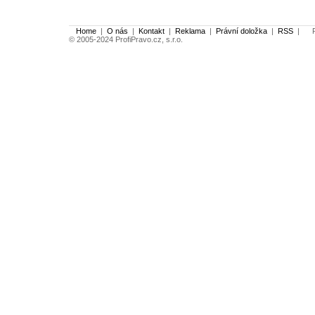
Home
|
O nás
|
Kontakt
|
Reklama
|
Právní doložka
|
RSS
|
Po
© 2005-2024 ProfiPravo.cz, s.r.o.