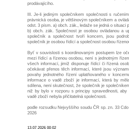
prodávajícího.
III. Je-li jediným společníkem společnosti s ručen
právnická osoba, je většinovým společníkem a ovláda
odst. 3 písm. a) obch. zák., ledaže se jedná o situaci 
b) obch. zák. Společnost je osobou ovládanou a u
společník a společnost tvoří koncern, jsou podrob
společník je osobou řídící a společnost osobou řízeno
Byť v souvislosti s koordinovaným postupem lze oč
mezi řídící a řízenou osobou, není s jednotným říze
všech informací, jimiž disponuje řídící či řízená os
očekávat přenos těch informací, které jsou význam
povahy jednotného řízení uplatňovaného v koncernu.
informace o vadě zboží je informací, která by měl
sdílena, není skutečnost, že společník je společníkem
niž by bylo v rozporu s principy spravedlnosti, ab
vadě zboží nebyla přičitatelná společnosti.
podle rozsudku Nejvyššího soudu ČR sp. zn. 33 Cdo 
2026
13.07.2026 00:02