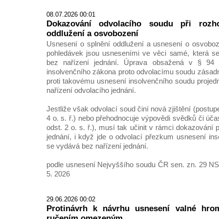
08.07.2026 00:01
Dokazování odvolacího soudu při rozh
oddlužení a osvobození
Usnesení o splnění oddlužení a usnesení o osvoboz
pohledávek jsou usneseními ve věci samé, která se
bez nařízení jednání. Úprava obsažená v § 94
insolvenčního zákona proto odvolacímu soudu zásadn
proti takovému usnesení insolvenčního soudu projed
nařízení odvolacího jednání.
Jestliže však odvolací soud činí nová zjištění (postu
4 o. s. ř.) nebo přehodnocuje výpovědi svědků či úč
odst. 2 o. s. ř.), musí tak učinit v rámci dokazování
jednání, i když jde o odvolací přezkum usnesení ins
se vydává bez nařízení jednání.
podle usnesení Nejvyššího soudu ČR sen. zn. 29 NS
5. 2026
29.06.2026 00:02
Protinávrh k návrhu usnesení valné hro
ručením omezeným