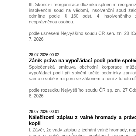
III. Skončí-li reorganizace dlužníka splněním reorgani
insolvenční soud na vědomí, insolvenční soud žalob
odmítne podle § 160 odst. 4 insolvenčního 
neoprávněnou osobou.
podle usnesení Nejvyššího soudu ČR sen. zn. 29 IC
7. 2026
28.07.2026 00:02
Zánik práva na vypořádací podíl podle spol
Společenská smlouva obchodní korporace můž
vypořádací podíl při splnění určité podmínky zanik
samo o sobě v rozporu se zákonem a není z tohoto d
podle rozsudku Nejvyššího soudu ČR sp. zn. 27 Cdo
6. 2026
28.07.2026 00:01
Náležitosti zápisu z valné hromady a práv
kopii
I. Závěr, že vady zápisu z jednání valné hromady, na
samy o sobě nezpůsobují neplatnost usnesení 