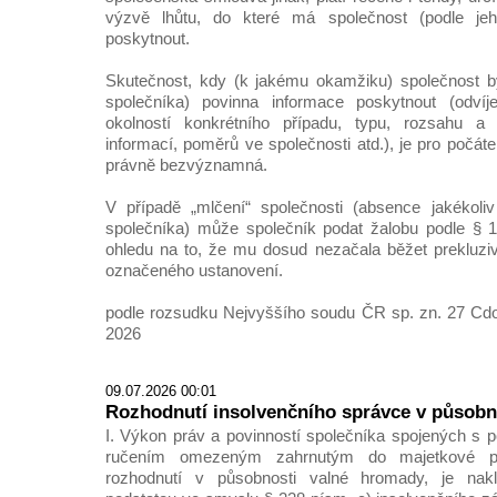
výzvě lhůtu, do které má společnost (podle jeh
poskytnout.
Skutečnost, kdy (k jakému okamžiku) společnost by
společníka) povinna informace poskytnout (odvíj
okolností konkrétního případu, typu, rozsahu 
informací, poměrů ve společnosti atd.), je pro počáte
právně bezvýznamná.
V případě „mlčení“ společnosti (absence jakékoliv
společníka) může společník podat žalobu podle § 1
ohledu na to, že mu dosud nezačala běžet prekluziv
označeného ustanovení.
podle rozsudku Nejvyššího soudu ČR sp. zn. 27 Cdo
2026
09.07.2026 00:01
Rozhodnutí insolvenčního správce v působn
I. Výkon práv a povinností společníka spojených s p
ručením omezeným zahrnutým do majetkové pods
rozhodnutí v působnosti valné hromady, je na