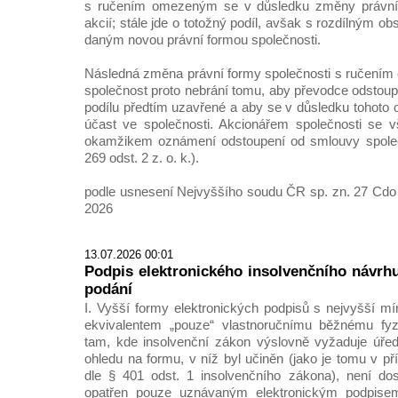
s ručením omezeným se v důsledku změny právní 
akcií; stále jde o totožný podíl, avšak s rozdílným o
daným novou právní formou společnosti.
Následná změna právní formy společnosti s ručení
společnost proto nebrání tomu, aby převodce odstoup
podílu předtím uzavřené a aby se v důsledku tohoto 
účast ve společnosti. Akcionářem společnosti se 
okamžikem oznámení odstoupení od smlouvy společ
269 odst. 2 z. o. k.).
podle usnesení Nejvyššího soudu ČR sp. zn. 27 Cdo 
2026
13.07.2026 00:01
Podpis elektronického insolvenčního návrhu
podání
I. Vyšší formy elektronických podpisů s nejvyšší mí
ekvivalentem „pouze“ vlastnoručnímu běžnému fyz
tam, kde insolvenční zákon výslovně vyžaduje úře
ohledu na formu, v níž byl učiněn (jako je tomu v př
dle § 401 odst. 1 insolvenčního zákona), není dos
opatřen pouze uznávaným elektronickým podpis