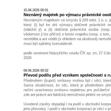
15.06.2026 00:01
Neznámý majetek po výmazu právnické osoby
Neznámým majetkem ve smyslu § 209 odst. 1 o. z. j
který (i) byl ke dni výmazu dotčené právnické oso
(náležel jí) a (ii) dotčená právnická osoba (resp.
vědomost jí lze přičíst) o tomto majetku (resp. o tom, ž
nevěděla a ani vědět (s ohledem na okolnosti) nemoh
musí být splněny kumulativně.
podle usnesení Nejvyššího soudu ČR sp. zn. 27 Cdo 
2026
09.06.2026 00:02
Převod podílu před vznikem společnosti s
Předmětem (kupní) smlouvy mohou být i věci, které
Sama skutečnost, že věc, která je předmětem přev
nečiní uzavíranou smlouvu neplatnou pro počáteční
zde ani právní ani faktická nemožnost plnění ve smyslu
Uvedené závěry dopadají i na podíl v obchodní korpo
jeho převodu). I podíl v obchodní korporaci je věcí v 