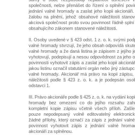
společnosti, nelze přenášet do řízení o splnění povi
jednání valné hromady a zaslat jeho kopii akcionáři
žalobu na plnění, jehož obsahové náležitosti stanov
akciová společnost proto svou povinnost řádně spln
obsahujícího zákonem stanovené náležitosti.
II. Osoby uvedené v § 423 odst. 1 z. o. k. svými pod
valné hromady stvrzují, že jeho obsah odpovídá sku
valné hromady a že daná listina je zápisem z jejího j
vyhotovují, podepisují a nesou odpovědnost za jeho o
povinnosti vyhotovit zápis a zaslat jeho kopii akcion
jakou listinu označil statutární orgán nebo jiný zástup
valné hromady. Akcionář má právo na kopii zápisu,
náležitosti podle § 423 z. o. k. a je podepsán os
odstavci 1.
III. Právo akcionáře podle § 425 z. o. k. na vydání kop
hromady bez omezení co do jejího rozsahu zah
kompletní kopie zápisu včetně všech příloh. Zašle-
pouze nepodepsaný volně editovatelný elektronic
žádné přílohy, který označí za zápis z jednání valné
povinnost vyhotovit zápis z jednání valné hroma
akcionáři za splněnou.