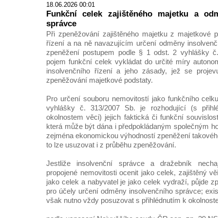
18.06.2026 00:01
Funkční celek zajištěného majetku a od
správce
Při zpeněžování zajištěného majetku z majetkové p
řízení a na ně navazujícím určení odměny insolven
zpeněžení postupem podle § 1 odst. 2 vyhlášky č.
pojem funkční celek vykládat do určité míry auton
insolvenčního řízení a jeho zásady, jež se projev
zpeněžování majetkové podstaty.
Pro určení souboru nemovitostí jako funkčního celk
vyhlášky č. 313/2007 Sb. je rozhodující (s přih
okolnostem věci) jejich faktická či funkční souvislos
která může být dána i předpokládaným společným h
zejména ekonomickou výhodností zpeněžení takového
to lze usuzovat i z průběhu zpeněžování.
Jestliže insolvenční správce a dražebník nechaj
propojené nemovitosti ocenit jako celek, zajištěný vě
jako celek a nabyvatel je jako celek vydraží, půjde zp
pro účely určení odměny insolvenčního správce; exis
však nutno vždy posuzovat s přihlédnutím k okolnost