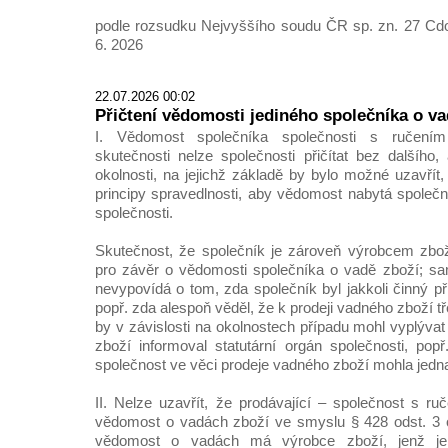
podle rozsudku Nejvyššího soudu ČR sp. zn. 27 Cdo
6. 2026
22.07.2026 00:02
Přičtení vědomosti jediného společníka o v
I. Vědomost společníka společnosti s ručen
skutečnosti nelze společnosti přičítat bez dalšího,
okolnosti, na jejichž základě by bylo možné uzavřít
principy spravedlnosti, aby vědomost nabytá společn
společnosti.
Skutečnost, že společník je zároveň výrobcem zb
pro závěr o vědomosti společníka o vadě zboží; s
nevypovídá o tom, zda společník byl jakkoli činný př
popř. zda alespoň věděl, že k prodeji vadného zboží t
by v závislosti na okolnostech případu mohl vyplýva
zboží informoval statutární orgán společnosti, popř
společnost ve věci prodeje vadného zboží mohla jedna
II. Nelze uzavřít, že prodávající – společnost s
vědomost o vadách zboží ve smyslu § 428 odst. 3 o
vědomost o vadách má výrobce zboží, jenž je