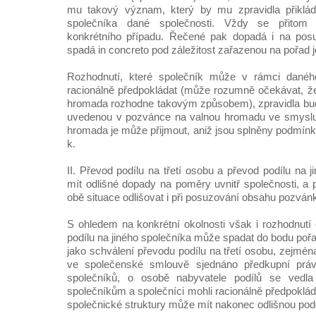
mu takový význam, který by mu zpravidla přiklád
společníka dané společnosti. Vždy se přitom 
konkrétního případu. Řečené pak dopadá i na pos
spadá in concreto pod záležitost zařazenou na pořad 
Rozhodnutí, které společník může v rámci danéh
racionálně předpokládat (může rozumně očekávat, ž
hromada rozhodne takovým způsobem), zpravidla bud
uvedenou v pozvánce na valnou hromadu ve smyslu §
hromada je může přijmout, aniž jsou splněny podmínk
k.
II. Převod podílu na třetí osobu a převod podílu na
mít odlišné dopady na poměry uvnitř společnosti, a 
obě situace odlišovat i při posuzování obsahu pozvá
S ohledem na konkrétní okolnosti však i rozhodnut
podílu na jiného společníka může spadat do bodu po
jako schválení převodu podílu na třetí osobu, zejména
ve společenské smlouvě sjednáno předkupní práv
společníků, o osobě nabyvatele podílů se ved
společníkům a společníci mohli racionálně předpoklá
společnické struktury může mít nakonec odlišnou pod