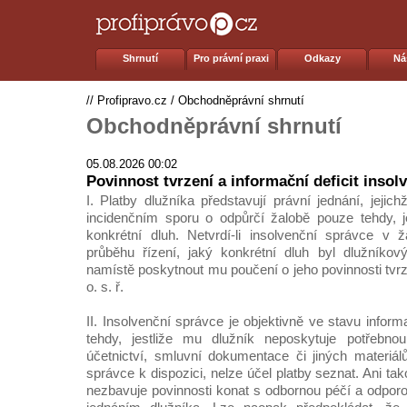
Shrnutí
Pro právní praxi
Odkazy
Ná
//
Profipravo.cz
/
Obchodněprávní shrnutí
Obchodněprávní shrnutí
05.08.2026 00:02
Povinnost tvrzení a informační deficit inso
I. Platby dlužníka představují právní jednání, jejich
incidenčním sporu o odpůrčí žalobě pouze tehdy, jes
konkrétní dluh. Netvrdí-li insolvenční správce v 
průběhu řízení, jaký konkrétní dluh byl dlužníkov
namístě poskytnout mu poučení o jeho povinnosti tvrz
o. s. ř.
II. Insolvenční správce je objektivně ve stavu inform
tehdy, jestliže mu dlužník neposkytuje potřebno
účetnictví, smluvní dokumentace či jiných materiál
správce k dispozici, nelze účel platby seznat. Ani tako
nezbavuje povinnosti konat s odbornou péčí a odpo