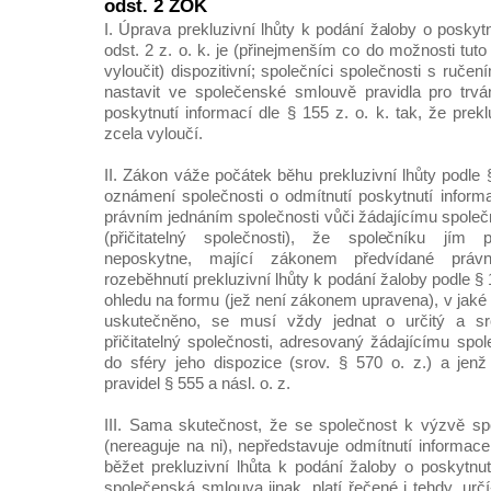
odst. 2 ZOK
I. Úprava prekluzivní lhůty k podání žaloby o poskyt
odst. 2 z. o. k. je (přinejmenším co do možnosti tuto 
vyloučit) dispozitivní; společníci společnosti s ru
nastavit ve společenské smlouvě pravidla pro trvá
poskytnutí informací dle § 155 z. o. k. tak, že prekl
zcela vyloučí.
II. Zákon váže počátek běhu prekluzivní lhůty podle §
oznámení společnosti o odmítnutí poskytnutí infor
právním jednáním společnosti vůči žádajícímu společn
(přičitatelný společnosti), že společníku jím 
neposkytne, mající zákonem předvídané práv
rozeběhnutí prekluzivní lhůty k podání žaloby podle § 1
ohledu na formu (jež není zákonem upravena), v jaké 
uskutečněno, se musí vždy jednat o určitý a sro
přičitatelný společnosti, adresovaný žádajícímu spo
do sféry jeho dispozice (srov. § 570 o. z.) a jen
pravidel § 555 a násl. o. z.
III. Sama skutečnost, že se společnost k výzvě spo
(nereaguje na ni), nepředstavuje odmítnutí informac
běžet prekluzivní lhůta k podání žaloby o poskytnut
společenská smlouva jinak, platí řečené i tehdy, určí