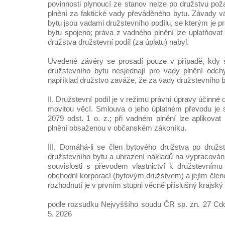
povinnosti plynoucí ze stanov nelze po družstvu po
plnění za faktické vady převáděného bytu. Závady 
bytu jsou vadami družstevního podílu, se kterým je 
bytu spojeno; práva z vadného plnění lze uplatňovat
družstva družstevní podíl (za úplatu) nabyl.
Uvedené závěry se prosadí pouze v případě, kdy s
družstevního bytu nesjednají pro vady plnění odc
například družstvo zaváže, že za vady družstevního b
II. Družstevní podíl je v režimu právní úpravy účinné
movitou věcí. Smlouva o jeho úplatném převodu je 
2079 odst. 1 o. z.; při vadném plnění lze aplikova
plnění obsaženou v občanském zákoníku.
III. Domáhá-li se člen bytového družstva po družs
družstevního bytu a uhrazení nákladů na vypracová
souvislosti s převodem vlastnictví k družstevnímu
obchodní korporací (bytovým družstvem) a jejím člen
rozhodnutí je v prvním stupni věcně příslušný krajský
podle rozsudku Nejvyššího soudu ČR sp. zn. 27 Cdo
5. 2026