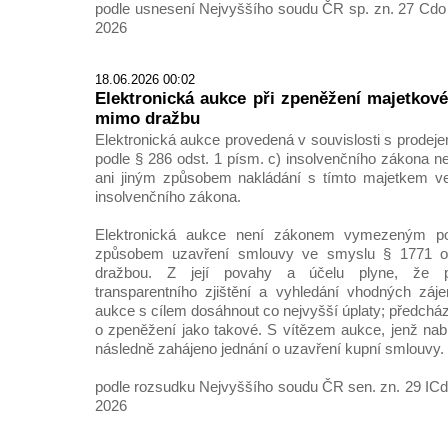
podle usnesení Nejvyššího soudu ČR sp. zn. 27 Cdo 
2026
18.06.2026 00:02
Elektronická aukce při zpeněžení majetkov
mimo dražbu
Elektronická aukce provedená v souvislosti s prode
podle § 286 odst. 1 písm. c) insolvenčního zákona 
ani jiným způsobem nakládání s tímto majetkem v
insolvenčního zákona.
Elektronická aukce není zákonem vymezeným po
způsobem uzavření smlouvy ve smyslu § 1771 o. 
dražbou. Z její povahy a účelu plyne, že př
transparentního zjištění a vyhledání vhodných zá
aukce s cílem dosáhnout co nejvyšší úplaty; předchá
o zpeněžení jako takové. S vítězem aukce, jenž nabí
následně zahájeno jednání o uzavření kupní smlouvy.
podle rozsudku Nejvyššího soudu ČR sen. zn. 29 ICdo
2026