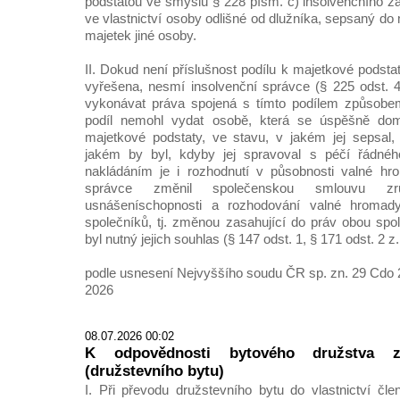
podstatou ve smyslu § 228 písm. c) insolvenčního záko
ve vlastnictví osoby odlišné od dlužníka, sepsaný do
majetek jiné osoby.
II. Dokud není příslušnost podílu k majetkové pod
vyřešena, nesmí insolvenční správce (§ 225 odst. 
vykonávat práva spojená s tímto podílem způsobe
podíl nemohl vydat osobě, která se úspěšně dom
majetkové podstaty, ve stavu, v jakém jej sepsal,
jakém by byl, kdyby jej spravoval s péčí řádné
nakládáním je i rozhodnutí v působnosti valné hro
správce změnil společenskou smlouvu zr
usnášeníschopnosti a rozhodování valné hroma
společníků, tj. změnou zasahující do práv obou spole
byl nutný jejich souhlas (§ 147 odst. 1, § 171 odst. 2 z. 
podle usnesení Nejvyššího soudu ČR sp. zn. 29 Cdo 2
2026
08.07.2026 00:02
K odpovědnosti bytového družstva 
(družstevního bytu)
I. Při převodu družstevního bytu do vlastnictví čl