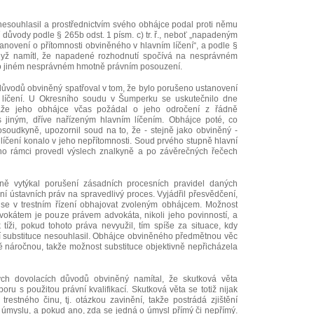
nesouhlasil a prostřednictvím svého obhájce podal proti němu
í důvody podle § 265b odst. 1 písm. c) tr. ř., neboť „napadeným
novení o přítomnosti obviněného v hlavním líčení“, a podle §
 když namítl, že napadené rozhodnutí spočívá na nesprávném
o jiném nesprávném hmotně právním posouzení.
důvodů obviněný spatřoval v tom, že bylo porušeno ustanovení
o líčení. U Okresního soudu v Šumperku se uskutečnilo dne
ebaže jeho obhájce včas požádal o jeho odročení z řádně
 jiným, dříve nařízeným hlavním líčením. Obhájce poté, co
soudkyně, upozornil soud na to, že - stejně jako obviněný -
 líčení konalo v jeho nepřítomnosti. Soud prvého stupně hlavní
jeho rámci provedl výslech znalkyně a po závěrečných řečech
ně vytýkal porušení zásadních procesních pravidel daných
ní ústavních práv na spravedlivý proces. Vyjádřil přesvědčení,
e v trestním řízení obhajovat zvoleným obhájcem. Možnost
vokátem je pouze právem advokáta, nikoli jeho povinností, a
tíži, pokud tohoto práva nevyužil, tím spíše za situace, kdy
tí substituce nesouhlasil. Obhájce obviněného předmětnou věc
ě náročnou, takže možnost substituce objektivně nepřicházela
ch dovolacích důvodů obviněný namítal, že skutková věta
oru s použitou právní kvalifikací. Skutková věta se totiž nijak
trestného činu, tj. otázkou zavinění, takže postrádá zjištění
 úmyslu, a pokud ano, zda se jedná o úmysl přímý či nepřímý.