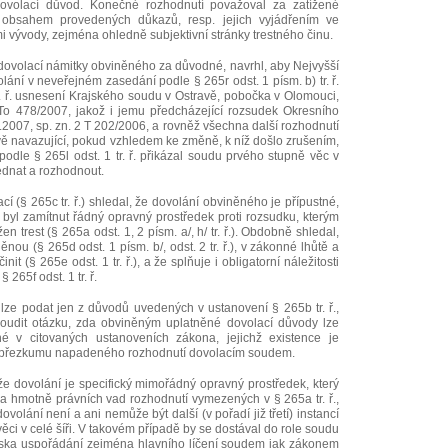
ovolací důvod. Konečné rozhodnutí považoval za zatížené
obsahem provedených důkazů, resp. jejich vyjádřením ve
mi vývody, zejména ohledně subjektivní stránky trestného činu.
l dovolací námitky obviněného za důvodné, navrhl, aby Nejvyšší
ní v neveřejném zasedání podle § 265r odst. 1 písm. b) tr. ř.
tr. ř. usnesení Krajského soudu v Ostravě, pobočka v Olomouci,
To 478/2007, jakož i jemu předcházející rozsudek Okresního
007, sp. zn. 2 T 202/2006, a rovněž všechna další rozhodnutí
ě navazující, pokud vzhledem ke změně, k níž došlo zrušením,
odle § 265l odst. 1 tr. ř. přikázal soudu prvého stupně věc v
dnat a rozhodnout.
í (§ 265c tr. ř.) shledal, že dovolání obviněného je přípustné,
byl zamítnut řádný opravný prostředek proti rozsudku, kterým
 trest (§ 265a odst. 1, 2 písm. a/, h/ tr. ř.). Obdobně shledal,
u (§ 265d odst. 1 písm. b/, odst. 2 tr. ř.), v zákonné lhůtě a
nit (§ 265e odst. 1 tr. ř.), a že splňuje i obligatorní náležitosti
265f odst. 1 tr. ř.
lze podat jen z důvodů uvedených v ustanovení § 265b tr. ř.,
oudit otázku, zda obviněným uplatněné dovolací důvody lze
 v citovaných ustanoveních zákona, jejichž existence je
 přezkumu napadeného rozhodnutí dovolacím soudem.
 že dovolání je specifický mimořádný opravný prostředek, který
a hmotně právních vad rozhodnutí vymezených v § 265a tr. ř.,
ovolání není a ani nemůže být další (v pořadí již třetí) instancí
ěci v celé šíři. V takovém případě by se dostával do role soudu
ediska uspořádání zejména hlavního líčení soudem jak zákonem