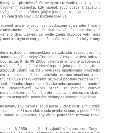
ím výrazu „přestože věděl“ ve výroku rozsudku, který by mohl
důvodněním rozsudku, kde naopak soud dospěl k závěru o
é věty také není zřejmé, jakým jednáním a jakým způsobem
 a v čem tento omyl u poškozené spočíval.
 rozvedl úvahy o vědomosti poškozené stran jeho finanční
tiv následného plnění označil možnost zápočtu pohledávky při
edeného díla. Uzavřel, že podle znění skutkové věty nelze
ný není trestným činem, protože poškozená jím fakticky v omyl
dené rozhodnutí nerespektuje ani základní zásady trestního
dikaturou zejména Nejvyššího soudu. V této souvislosti odkázal
006, sp. zn. 8 Tdo 397/2006, v němž je mimo jiné uvedeno, že
státu, jímž je chápání trestní represe jako prostředku „ultima
ávazkových vztahů má být v prvé řadě uplatňována prostředky
va a teprve tam, kde je takováto ochrana neúčinná a kde
hů naplňuje znaky konkrétní skutkové podstaty trestného činu
edpokládaného stupně společenské nebezpečnosti, je namístě
nost. Projednávaný skutek označil za problém celkově
ím a poškozenou. Namítl proto nesprávné posouzení skutku
elze pro nenaplnění materiální stránky za takovýto považovat.
 navrhl, aby Nejvyšší soud podle § 265k odst. 1 tr. ř. zrušil
soudu, jakož i rozsudek soudu prvého stupně, a podle § 265l
snímu soudu v Šumperku, aby věc v potřebném rozsahu znovu
adu s § 265h odst. 2 tr. ř. vyjádřil stání zástupce činný u