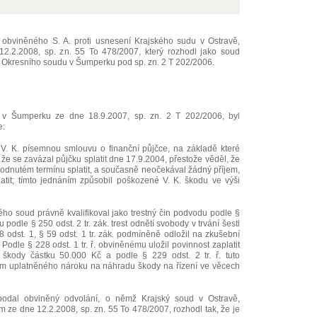
 obviněného S. A. proti usnesení Krajského sudu v Ostravě,
2.2.2008, sp. zn. 55 To 478/2007, který rozhodl jako soud
 u Okresního soudu v Šumperku pod sp. zn. 2 T 202/2006.
v Šumperku ze dne 18.9.2007, sp. zn. 2 T 202/2006, byl
e:
 V. K. písemnou smlouvu o finanční půjčce, na základě které
 že se zavázal půjčku splatit dne 17.9.2004, přestože věděl, že
odnutém termínu splatit, a současně neočekával žádný příjem,
atit; tímto jednáním způsobil poškozené V. K. škodu ve výši
ého soud právně kvalifikoval jako trestný čin podvodu podle §
mu podle § 250 odst. 2 tr. zák. trest odnětí svobody v trvání šesti
 odst. 1, § 59 odst. 1 tr. zák. podmíněně odložil na zkušební
Podle § 228 odst. 1 tr. ř. obviněnému uložil povinnost zaplatit
škody částku 50.000 Kč a podle § 229 odst. 2 tr. ř. tuto
m uplatněného nároku na náhradu škody na řízení ve věcech
 podal obviněný odvolání, o němž Krajský soud v Ostravě,
ze dne 12.2.2008, sp. zn. 55 To 478/2007, rozhodl tak, že je