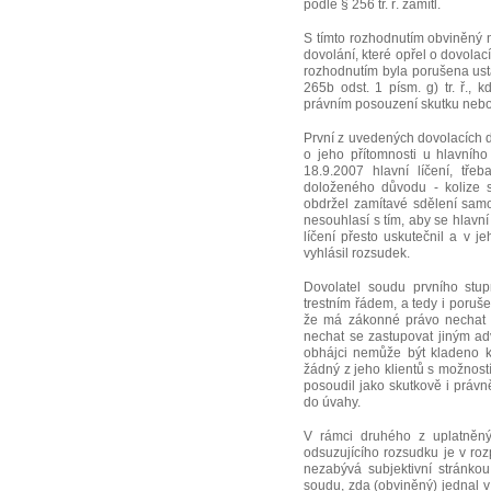
podle § 256 tr. ř. zamítl.
S tímto rozhodnutím obviněný 
dovolání, které opřel o dovolac
rozhodnutím byla porušena usta
265b odst. 1 písm. g) tr. ř.,
právním posouzení skutku neb
První z uvedených dovolacích 
o jeho přítomnosti u hlavníh
18.9.2007 hlavní líčení, tř
doloženého důvodu - kolize s
obdržel zamítavé sdělení samo
nesouhlasí s tím, aby se hlavní
líčení přesto uskutečnil a v 
vyhlásil rozsudek.
Dovolatel soudu prvního stup
trestním řádem, a tedy i poruše
že má zákonné právo nechat s
nechat se zastupovat jiným ad
obhájci nemůže být kladeno k 
žádný z jeho klientů s možnos
posoudil jako skutkově i právn
do úvahy.
V rámci druhého z uplatněný
odsuzujícího rozsudku je v rozp
nezabývá subjektivní stránkou 
soudu, zda (obviněný) jednal v