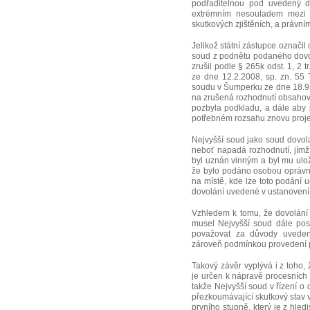
podřaditelnou pod uvedený d
extrémním nesouladem mezi 
skutkových zjištěních, a právní
Jelikož státní zástupce označi
soud z podnětu podaného dovolá
zrušil podle § 265k odst. 1, 2 
ze dne 12.2.2008, sp. zn. 55 
soudu v Šumperku ze dne 18.9.2
na zrušená rozhodnutí obsahov
pozbyla podkladu, a dále aby p
potřebném rozsahu znovu proje
Nejvyšší soud jako soud dovolac
neboť napadá rozhodnutí, jímž 
byl uznán vinným a byl mu uložen
že bylo podáno osobou oprávněno
na místě, kde lze toto podání uči
dovolání uvedené v ustanovení § 
Vzhledem k tomu, že dovolání 
musel Nejvyšší soud dále pos
považovat za důvody uvedené
zároveň podmínkou provedení
Takový závěr vyplývá i z toho,
je určen k nápravě procesních 
takže Nejvyšší soud v řízení o d
přezkoumávající skutkový stav v
prvního stupně, který je z hl