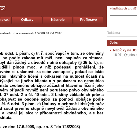
v judikátech a dalš
 praxi
Odkazy
Nástroje
Profiprávo
Reklama
 rozhodnutí a stanovisek 1/2009
01.04.2010
Jobs
Nabídky na JO
 odst. 1 písm. c) tr. ř. spočívající v tom, že obviněný
18.07., Q: jobs.
č ho podle zákona mít měl, není naplněn za situace,
yl dán žádný z důvodů nutné obhajoby (§ 36 tr. ř.), si
 udělil plnou moc, v níž podepsal prohlášení, že
vněn si ustanovit za sebe zástupce“, pokud se takto
nil hlavního líčení s odkazem na nutnost účasti na
(týkající se jiného klienta a s poukazem na nesouhlas
ísto zvoleného obhájce zúčastnil hlavního líčení jeho
akovém případě rovněž není porušeno právo obviněného
 37 odst. 2 a čl. 40 odst. 3 Listiny základních práv a
obhajovat se osobně nebo za pomoci obhájce podle
 čl. 6 odst. 3 písm. c) Úmluvy o ochraně lidských práv
d soud prvního stupně nevyhověl žádosti obviněného
í a konal jej sice v přítomnosti obviněného, ale bez
tituta.
 ze dne 17.6.2008, sp. zn. 8 Tdo 748/2008)