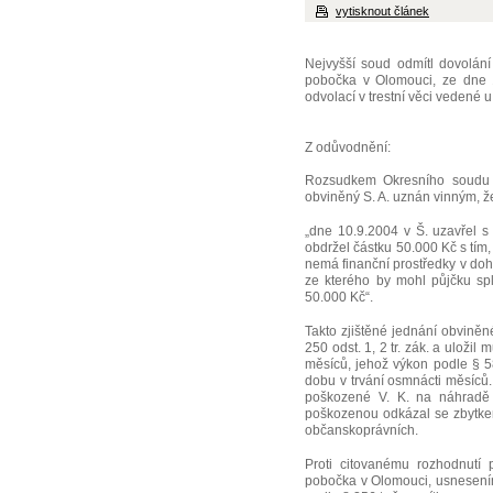
vytisknout článek
Nejvyšší soud odmítl dovolání
pobočka v Olomouci, ze dne 1
odvolací v trestní věci vedené
Z odůvodnění:
Rozsudkem Okresního soudu 
obviněný S. A. uznán vinným, ž
„dne 10.9.2004 v Š. uzavřel s
obdržel částku 50.000 Kč s tím,
nemá finanční prostředky v doh
ze kterého by mohl půjčku spl
50.000 Kč“.
Takto zjištěné jednání obviněn
250 odst. 1, 2 tr. zák. a uložil 
měsíců, jehož výkon podle § 58
dobu v trvání osmnácti měsíců. 
poškozené V. K. na náhradě 
poškozenou odkázal se zbytke
občanskoprávních.
Proti citovanému rozhodnutí
pobočka v Olomouci, usnesením 