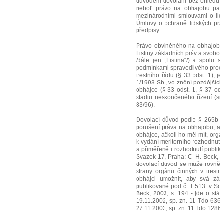
důvodem dovolání bez ohledu n
neboť právo na obhajobu patř
mezinárodními smlouvami o lid
Úmluvy o ochraně lidských prá
předpisy.
Právo obviněného na obhajobu 
Listiny základních práv a svob
/dále jen „Listina“/) a spolu
podmínkami spravedlivého procesu
trestního řádu (§ 33 odst. 1),
1/1993 Sb., ve znění pozdějšíc
obhájce (§ 33 odst. 1, § 37 ods
stadiu neskončeného řízení (s
83/96).
Dovolací důvod podle § 265b od
porušení práva na obhajobu, al
obhájce, ačkoli ho měl mít, org
k vydání meritorního rozhodnut
a přiměřeně i rozhodnutí publ
Svazek 17, Praha: C. H. Beck,
dovolací důvod se může rovněž
strany orgánů činných v trest
obhájci umožnit, aby svá zá
publikované pod č. T 513. v S
Beck, 2003, s. 194 - jde o s
19.11.2002, sp. zn. 11 Tdo 63
27.11.2003, sp. zn. 11 Tdo 128