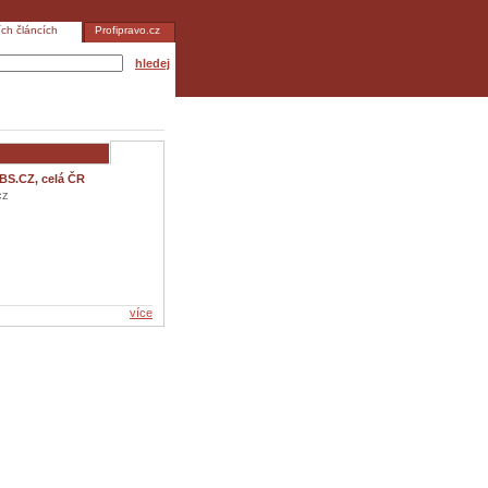
ích článcích
Profipravo.cz
hledej
BS.CZ, celá ČR
cz
více