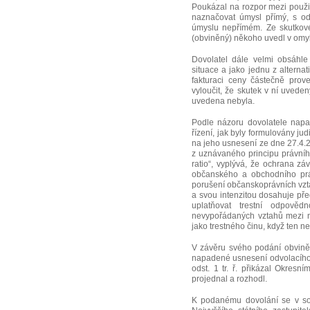
Poukázal na rozpor mezi použit
naznačovat úmysl přímý, s o
úmyslu nepřímém. Ze skutkov
(obviněný) někoho uvedl v omyl
Dovolatel dále velmi obsáhle
situace a jako jednu z alterna
fakturaci ceny částečně prov
vyloučit, že skutek v ní uvede
uvedena nebyla.
Podle názoru dovolatele napa
řízení, jak byly formulovány ju
na jeho usnesení ze dne 27.4.2
z uznávaného principu právního 
ratio“, vyplývá, že ochrana z
občanského a obchodního prá
porušení občanskoprávních vzta
a svou intenzitou dosahuje př
uplatňovat trestní odpověd
nevypořádaných vztahů mezi n
jako trestného činu, když ten n
V závěru svého podání obviněný
napadené usnesení odvolacího 
odst. 1 tr. ř. přikázal Okre
projednal a rozhodl.
K podanému dovolání se v soul