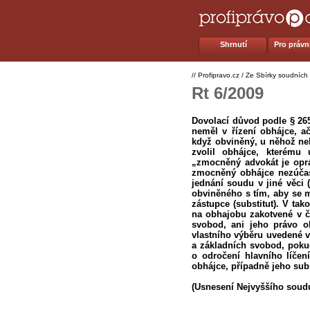
Shrnutí
Pro právní
//
Profipravo.cz
/
Ze Sbírky soudních
Rt 6/2009
Dovolací důvod podle § 265b
neměl v řízení obhájce, a
když obviněný, u něhož neb
zvolil obhájce, kterému
„zmocněný advokát je oprá
zmocněný obhájce nezúčast
jednání soudu v jiné věci 
obviněného s tím, aby se m
zástupce (substitut). V t
na obhajobu zakotvené v čl.
svobod, ani jeho právo 
vlastního výběru uvedené v
a základních svobod, poku
o odročení hlavního líčen
obhájce, případně jeho subs
(Usnesení Nejvyššího soudu