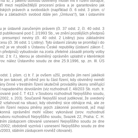
a to, z jakého důvodu obviněný musel mít v řízení obhájce,
í mezi nejdůležitější procesní práva a je garantováno jak
ských právech a svobodách (například čl. 6 odst. 3 písm. c/
v a základních svobod /dále jen „Úmluva“/), tak i ústavními
je ústavně zaručeným právem (čl. 37 odst. 2, čl. 40 odst. 3
od publikované pod č. 2/1993 Sb., ve znění pozdějších předpisů
 s presumpcí neviny (čl. 40 odst. 2 Listiny) jsou základními
 (čl. 36 odst. 1 Listiny). Tyto ústavní záruky se promítají i do
 jenž je ve shodě s Ústavou České republiky (ústavní zákon č.
h předpisů) vybudován na zcela zřetelné zásadě priority volby
t. 2 tr. ř.), kterou je obviněný oprávněn uplatnit v kterémkoli
rov. nález Ústavního soudu ze dne 25.9.1996, sp. zn. III. ÚS
st. 1 písm. c) tr. ř. je ovšem užší, protože jím není jakékoli
e jen takové, při němž pro tu část řízení, kdy obviněný neměl
ány činné v trestním řízení skutečně prováděly úkony směřující
í napadeného dovoláním (viz rozhodnutí č. 48/203 Sb. rozh. tr.
ikované pod č. T 413. v Souboru rozhodnutí Nejvyššího soudu,
 2002, s. 203). Současně Nejvyšší soud judikoval, že uvedený
 vztahovat na situaci, kdy obviněný sice obhájce má, ale ze
ním řízení nejsou plněny jejich zákonné povinnosti, jež mají
konná oprávnění mohl vůbec vykonávat (srov. rozhodnutí
ouboru rozhodnutí Nejvyššího soudu, Svazek 22, Praha: C. H.
tátním zástupcem citované usnesení Nejvyššího soudu ze dne
6/2002; obdobně vyznívá i usnesení Nejvyššího soudu ze dne
6/2003, státním zástupcem rovněž citované).