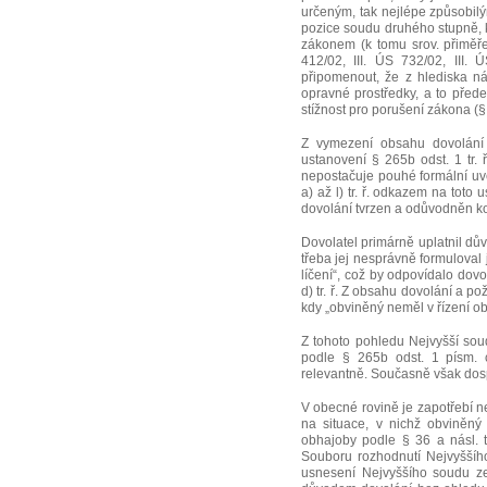
určeným, tak nejlépe způsobilým 
pozice soudu druhého stupně, k
zákonem (k tomu srov. přiměř
412/02, III. ÚS 732/02, III. 
připomenout, že z hlediska n
opravné prostředky, a to předev
stížnost pro porušení zákona (§ 2
Z vymezení obsahu dovolání 
ustanovení § 265b odst. 1 tr. ř
nepostačuje pouhé formální uv
a) až l) tr. ř. odkazem na tot
dovolání tvrzen a odůvodněn k
Dovolatel primárně uplatnil dův
třeba jej nesprávně formuloval
líčení“, což by odpovídalo do
d) tr. ř. Z obsahu dovolání a p
kdy „obviněný neměl v řízení ob
Z tohoto pohledu Nejvyšší sou
podle § 265b odst. 1 písm. c)
relevantně. Současně však dosp
V obecné rovině je zapotřebí 
na situace, v nichž obviněn
obhajoby podle § 36 a násl. tr
Souboru rozhodnutí Nejvyššího
usnesení Nejvyššího soudu ze