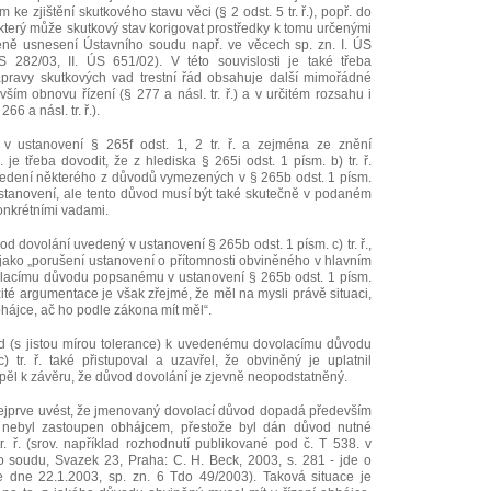
ke zjištění skutkového stavu věci (§ 2 odst. 5 tr. ř.), popř. do
terý může skutkový stav korigovat prostředky k tomu určenými
eně usnesení Ústavního soudu např. ve věcech sp. zn. I. ÚS
ÚS 282/03, II. ÚS 651/02). V této souvislosti je také třeba
ápravy skutkových vad trestní řád obsahuje další mimořádné
ším obnovu řízení (§ 277 a násl. tr. ř.) a v určitém rozsahu i
66 a násl. tr. ř.).
v ustanovení § 265f odst. 1, 2 tr. ř. a zejména ze znění
. je třeba dovodit, že z hlediska § 265i odst. 1 písm. b) tr. ř.
edení některého z důvodů vymezených v § 265b odst. 1 písm.
o ustanovení, ale tento důvod musí být také skutečně v podaném
onkrétními vadami.
od dovolání uvedený v ustanovení § 265b odst. 1 písm. c) tr. ř.,
 jako „porušení ustanovení o přítomnosti obviněného v hlavním
volacímu důvodu popsanému v ustanovení § 265b odst. 1 písm.
ožité argumentace je však zřejmé, že měl na mysli právě situaci,
hájce, ač ho podle zákona mít měl“.
d (s jistou mírou tolerance) k uvedenému dovolacímu důvodu
 tr. ř. také přistupoval a uzavřel, že obviněný je uplatnil
ěl k závěru, že důvod dovolání je zjevně neopodstatněný.
nejprve uvést, že jmenovaný dovolací důvod dopadá především
ý nebyl zastoupen obhájcem, přestože byl dán důvod nutné
. ř. (srov. například rozhodnutí publikované pod č. T 538. v
 soudu, Svazek 23, Praha: C. H. Beck, 2003, s. 281 - jde o
 dne 22.1.2003, sp. zn. 6 Tdo 49/2003). Taková situace je