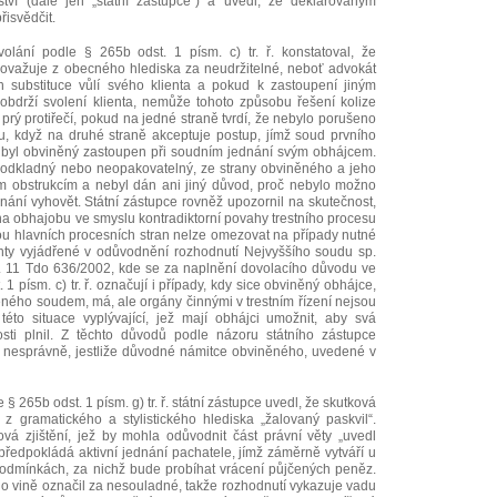
lství (dále jen „státní zástupce“) a uvedl, že deklarovaným
isvědčit.
olání podle § 265b odst. 1 písm. c) tr. ř. konstatoval, že
ovažuje z obecného hlediska za neudržitelné, neboť advokát
h substituce vůlí svého klienta a pokud k zastoupení jiným
bdrží svolení klienta, nemůže tohoto způsobu řešení kolize
prý protiřečí, pokud na jedné straně tvrdí, že nebylo porušeno
, když na druhé straně akceptuje postup, jímž soud prvního
y byl obviněný zastoupen při soudním jednání svým obhájcem.
eodkladný nebo neopakovatelný, ze strany obviněného a jeho
 obstrukcím a nebyl dán ani jiný důvod, proč nebylo možno
nání vyhovět. Státní zástupce rovněž upozornil na skutečnost,
na obhajobu ve smyslu kontradiktorní povahy trestního procesu
ou hlavních procesních stran nelze omezovat na případy nutné
ty vyjádřené v odůvodnění rozhodnutí Nejvyššího soudu sp.
. 11 Tdo 636/2002, kde se za naplnění dovolacího důvodu ve
1 písm. c) tr. ř. označují i případy, kdy sice obviněný obhájce,
ného soudem, má, ale orgány činnými v trestním řízení nejsou
éto situace vyplývající, jež mají obhájci umožnit, aby svá
ti plnil. Z těchto důvodů podle názoru státního zástupce
 nesprávně, jestliže důvodné námitce obviněného, uvedené v
 265b odst. 1 písm. g) tr. ř. státní zástupce uvedl, že skutková
 z gramatického a stylistického hlediska „žalovaný paskvil“.
vá zjištění, jež by mohla odůvodnit část právní věty „uvedl
ředpokládá aktivní jednání pachatele, jímž záměrně vytváří u
dmínkách, za nichž bude probíhat vrácení půjčených peněz.
 o vině označil za nesouladné, takže rozhodnutí vykazuje vadu