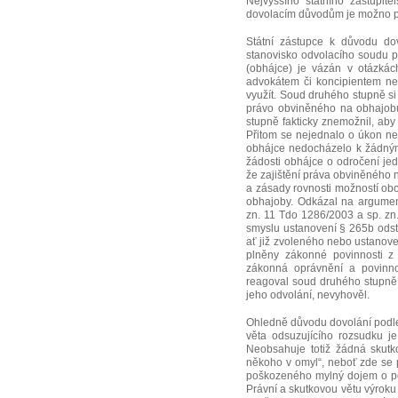
Nejvyššího státního zastupite
dovolacím důvodům je možno př
Státní zástupce k důvodu dov
stanovisko odvolacího soudu p
(obhájce) je vázán v otázkác
advokátem či koncipientem neo
využít. Soud druhého stupně si 
právo obviněného na obhajobu
stupně fakticky znemožnil, ab
Přitom se nejednalo o úkon n
obhájce nedocházelo k žádným
žádosti obhájce o odročení jed
že zajištění práva obviněného 
a zásady rovnosti možností ob
obhajoby. Odkázal na argumen
zn. 11 Tdo 1286/2003 a sp. zn
smyslu ustanovení § 265b odst. 
ať již zvoleného nebo ustanove
plněny zákonné povinnosti z t
zákonná oprávnění a povinnos
reagoval soud druhého stupně
jeho odvolání, nevyhověl.
Ohledně důvodu dovolání podle §
věta odsuzujícího rozsudku je
Neobsahuje totiž žádná skutko
někoho v omyl“, neboť zde se p
poškozeného mylný dojem o po
Právní a skutkovou větu výroku