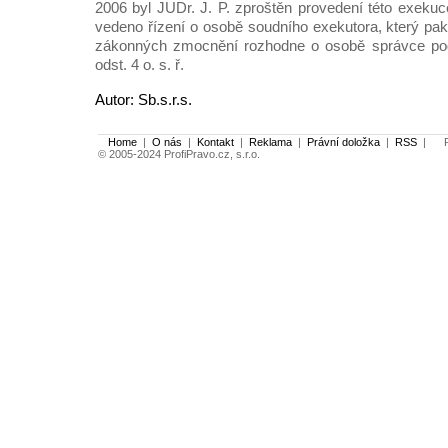
2006 byl JUDr. J. P. zproštěn provedení této exekuc
vedeno řízení o osobě soudního exekutora, který p
zákonných zmocnění rozhodne o osobě správce pod
odst. 4 o. s. ř.
Autor: Sb.s.r.s.
Home
|
O nás
|
Kontakt
|
Reklama
|
Právní doložka
|
RSS
|
Po
© 2005-2024 ProfiPravo.cz, s.r.o.