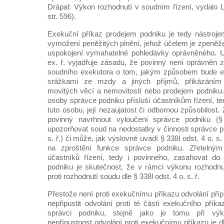
Drápal: Výkon rozhodnutí v soudním řízení, vydalo L
str. 596).
Exekuční příkaz prodejem podniku je tedy nástroj
vymožení peněžitých plnění, jehož účelem je zpeněž
uspokojení vymahatelné pohledávky oprávněného. U
ex. ř. vyjadřuje zásadu, že povinný není oprávněn 
soudního exekutora o tom, jakým způsobem bude e
srážkami ze mzdy a jiných příjmů, přikázáním
movitých věcí a nemovitostí nebo prodejem podniku
osoby správce podniku přísluší účastníkům řízení, te
tuto osobu, její nezaujatost či odbornou způsobilost
povinný navrhnout vyloučení správce podniku (§
upozorňovat soud na nedostatky v činnosti správce po
s. ř.) či může, jak výslovně uvádí § 338l odst. 4 o. s
na zproštění funkce správce podniku. Zřetelným
účastníků řízení, tedy i povinného, zasahovat d
podniku je skutečnost, že v rámci výkonu rozhodnut
proti rozhodnutí soudu dle § 338l odst. 4 o. s. ř.
Přestože není proti exekučnímu příkazu odvolání příp
nepřipustit odvolání proti té části exekučního přík
správci podniku, stejně jako je tomu při výk
nepřípustnost odvolání proti exekučnímu příkazu je d