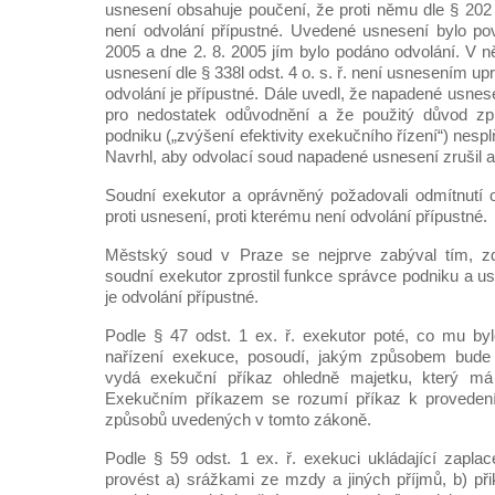
usnesení obsahuje poučení, že proti němu dle § 202 o
není odvolání přípustné. Uvedené usnesení bylo po
2005 a dne 2. 8. 2005 jím bylo podáno odvolání. V 
usnesení dle § 338l odst. 4 o. s. ř. není usnesením up
odvolání je přípustné. Dále uvedl, že napadené usne
pro nedostatek odůvodnění a že použitý důvod zp
podniku („zvýšení efektivity exekučního řízení“) nes
Navrhl, aby odvolací soud napadené usnesení zrušil a v
Soudní exekutor a oprávněný požadovali odmítnutí 
proti usnesení, proti kterému není odvolání přípustné.
Městský soud v Praze se nejprve zabýval tím, zd
soudní exekutor zprostil funkce správce podniku a u
je odvolání přípustné.
Podle § 47 odst. 1 ex. ř. exekutor poté, co mu by
nařízení exekuce, posoudí, jakým způsobem bude
vydá exekuční příkaz ohledně majetku, který má 
Exekučním příkazem se rozumí příkaz k proveden
způsobů uvedených v tomto zákoně.
Podle § 59 odst. 1 ex. ř. exekuci ukládající zaplac
provést a) srážkami ze mzdy a jiných příjmů, b) př