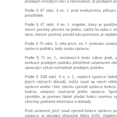
prodejem movitých věcí a nemovitostí, d) prodejem p
Podle § 47 odst. 3 ex. ř. proti exekučnímu příkazu
prostředek.
Podle § 47 odst. 4 ex. ř. majetek, který je posti
nesmí povinný převést na jiného, zatížit ho nebo s ní
úkon, kterým povinný porušil tuto povinnost, je neplatn
Podle § 70 odst. 3, věta první, ex. ř. exekutor usta
správce podniku, tedy osobu správce.
Podle § 71 ex. ř., nestanoví-li tento zákon jinak, 
exekuce prodejem podniku přiměřeně ustanovení ob
upravující výkon rozhodnutí prodejem podniku.
Podle § 338l odst. 4 o. s. ř., neplní-li správce řád
jiných vážných důvodů, může soud na návrh někte
správce anebo i bez návrhu zprostit správce funkce.
funkce, ustanoví současně jiného správce. Sprá
zproštěn, je povinen řádně předat funkci novému s
všechny potřebné informace a doklady.
Proti usnesení, jímž soud zprostil funkce správce po
správce, je odvolání přípustné (blíže JUDr. Vladimí