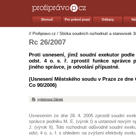
Shrnutí
Pro právní praxi
Odkazy
Ná
//
Profipravo.cz
/
Sbírka soudních rozhodnutí a stanovisek 3
Rc 26/2007
Proti usnesení, jímž soudní exekutor podle 
odst. 4 o. s. ř. zprostil funkce správce 
jiného správce, je odvolání přípustné.
(Usnesení Městského soudu v Praze ze dne 6.
Co 90/2006)
vytisknout článek
Usnesením ze dne 28. 4. 2005 zprostil soudní exek
správce podniku M. E. (výrok I) a ustanovil novým s
J. (výrok II). Toto rozhodnutí odůvodnil soudní exe
odst. 4 o. s. ř. s ohledem na zvýšení efektivity exe