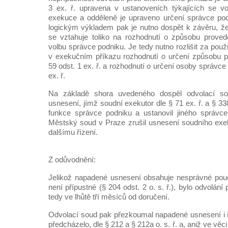
3 ex. ř. upravena v ustanoveních týkajících se v
exekuce a odděleně je upraveno určení správce po
logickým výkladem pak je nutno dospět k závěru, že
se vztahuje toliko na rozhodnutí o způsobu proved
volbu správce podniku. Je tedy nutno rozlišit za použi
v exekučním příkazu rozhodnutí o určení způsobu p
59 odst. 1 ex. ř. a rozhodnutí o určení osoby správce
ex. ř.
Na základě shora uvedeného dospěl odvolací so
usnesení, jímž soudní exekutor dle § 71 ex. ř. a § 338l 
funkce správce podniku a ustanovil jiného správce,
Městský soud v Praze zrušil usnesení soudního exek
dalšímu řízení.
Z odůvodnění:
Jelikož napadené usnesení obsahuje nesprávné pouč
není přípustné (§ 204 odst. 2 o. s. ř.), bylo odvolán
tedy ve lhůtě tří měsíců od doručení.
Odvolací soud pak přezkoumal napadené usnesení i ří
předcházelo, dle § 212 a § 212a o. s. ř. a, aniž ve věci