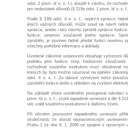
odst. 2 písm. d/ o. s. ř.), dospěl k závěru, že rozho
pro nedostatek důvodů (§ 219a odst. 1 písm. b/ o. s. ř.
Podle § 338l odst. 4 o. s. ř., neplní-li správce řád
jiných vážných důvodů, může soud na návrh někte
správce, anebo i bez návrhu zprostit správce funkce.
funkce, ustanoví současně jiného správce. Sprá
zproštěn, je povinen řádně předat funkci novému s
všechny potřebné informace a doklady.
Uvedené zákonné ustanovení obsahuje vymezení dů
podniku jeho funkce, resp. hodnocení závažnosti 
rozhodnutí soudního exekutora musí obsahovat ro
kterých by bylo možno usuzovat na splnění zákonný
odst. 4 o. s. ř. Za takové vymezení nelze považo
zproštění funkce došlo s ohledem na zvýšení efektivit
Na základě shora uvedeného postupoval odvolací s
písm. b) o. s. ř., zrušil napadené usnesení a dle § 221 
věc vrátil soudnímu exekutorovi k dalšímu řízení.
Při věcném posouzení napadeného usnesení přihlé
skutečnosti, že dosud nepravomocným usnesení
Prahu 1 ze dne 6. 1. 2006 ve spojení s opravným 