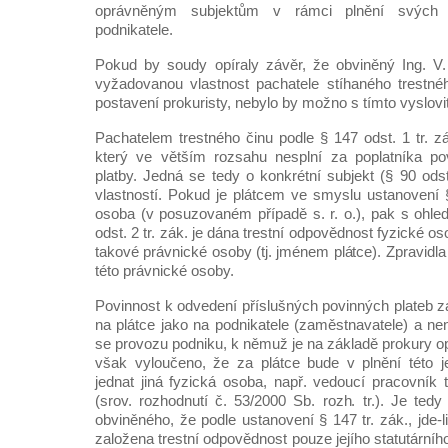
oprávněným subjektům v rámci plnění svých 
podnikatele.
Pokud by soudy opíraly závěr, že obviněný Ing. V
vyžadovanou vlastnost pachatele stíhaného trestné
postavení prokuristy, nebylo by možno s tímto vyslovi
Pachatelem trestného činu podle § 147 odst. 1 tr. z
který ve větším rozsahu nesplní za poplatníka po
platby. Jedná se tedy o konkrétní subjekt (§ 90 odst.
vlastností. Pokud je plátcem ve smyslu ustanovení §
osoba (v posuzovaném případě s. r. o.), pak s ohl
odst. 2 tr. zák. je dána trestní odpovědnost fyzické 
takové právnické osoby (tj. jménem plátce). Zpravidla
této právnické osoby.
Povinnost k odvedení příslušných povinných plateb z
na plátce jako na podnikatele (zaměstnavatele) a ne
se provozu podniku, k němuž je na základě prokury o
však vyloučeno, že za plátce bude v plnění této j
jednat jiná fyzická osoba, např. vedoucí pracovník
(srov. rozhodnutí č. 53/2000 Sb. rozh. tr.). Je ted
obviněného, že podle ustanovení § 147 tr. zák., jde-l
založena trestní odpovědnost pouze jejího statutárníh