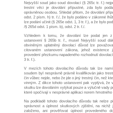
Nejvyšší soud jako soud dovolací (§ 265c tr. ř.) nej
trestní věci je dovolání přípustné, zda bylo po
oprávněnou osobou. Shledal přitom, že dovolání přípu
odst. 2 písm. h) tr. ř./, že bylo podáno v zákonné lhů
lze podání učinit (§ 265e odst. 1, 3 tr. ř.), a že bylo
/§ 265d odst. 1 písm. b), odst. 2 tr. ř./.
Vzhledem k tomu, že dovolání lze podat jen 
ustanovení § 265b tr. ř., musel Nejvyšší soud dál
obviněným uplatněný dovolací důvod lze považov
citovaném ustanovení zákona, jehož existence
provedení přezkumu napadeného rozhodnutí dovolací
3 tr. ř.).
V mezích tohoto dovolacího důvodu tak lze namít
soudem byl nesprávně právně kvalifikován jako trestn
čin vůbec nejde, nebo že jde o jiný trestný čin, než 
vinným. Z dikce tohoto ustanovení pak vyplývá, že 
skutku lze dovoláním vytýkat pouze a výlučně vady p
které spočívají v nesprávné aplikaci norem hmotného
Na podkladě tohoto dovolacího důvodu tak nelze p
správnost a úplnost skutkových zjištění, na nichž
založeno, ani prověřovat úplnost provedeného d