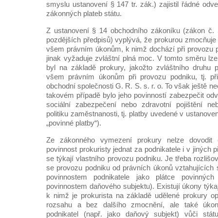
smyslu ustanovení § 147 tr. zák.) zajistil řádné odve
zákonných plateb státu.
Z ustanovení § 14 obchodního zákoníku (zákon č. 
pozdějších předpisů) vyplývá, že prokurou zmocňuje 
všem právním úkonům, k nimž dochází při provozu p
jinak vyžaduje zvláštní plná moc. V tomto směru lze 
byl na základě prokury, jakožto zvláštního druhu 
všem právním úkonům při provozu podniku, tj. při 
obchodní společnosti G. R. S. s. r. o. To však ještě n
takovém případě bylo jeho povinností zabezpečit odv
sociální zabezpečení nebo zdravotní pojištění ne
politiku zaměstnanosti, tj. platby uvedené v ustanovení
„povinné platby“).
Ze zákonného vymezení prokury nelze dovodit 
povinnost prokuristy jednat za podnikatele i v jiných 
se týkají vlastního provozu podniku. Je třeba rozlišo
se provozu podniku od právních úkonů vztahujících s
povinnostem podnikatele jako plátce povinných
povinnostem daňového subjektu). Existují úkony týka
k nimž je prokurista na základě udělené prokury
rozsahu a bez dalšího zmocnění, ale také úkon
podnikatel (např. jako daňový subjekt) vůči stá