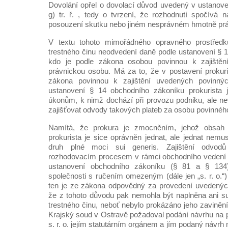
Dovolání opřel o dovolací důvod uvedený v ustanove
g) tr. ř. , tedy o tvrzení, že rozhodnutí spočívá
posouzení skutku nebo jiném nesprávném hmotně pr
V textu tohoto mimořádného opravného prostředk
trestného činu neodvedení daně podle ustanovení § 147
kdo je podle zákona osobou povinnou k zajištěn
právnickou osobu. Má za to, že v postavení prokur
zákona povinnou k zajištění uvedených povinnýc
ustanovení § 14 obchodního zákoníku prokurista
úkonům, k nimž dochází při provozu podniku, ale ne
zajišťovat odvody takových plateb za osobu povinnéh
Namítá, že prokura je zmocněním, jehož obsah
prokurista je sice oprávněn jednat, ale jednat nemus
druh plné moci sui generis. Zajištění odvodů
rozhodovacím procesem v rámci obchodního vedení s
ustanovení obchodního zákoníku (§ 81 a § 134)
společnosti s ručením omezeným (dále jen „s. r. o.“) 
ten je ze zákona odpovědný za provedení uvedený
že z tohoto důvodu pak nemohla být naplněna ani sub
trestného činu, neboť nebylo prokázáno jeho zavinění
Krajský soud v Ostravě požadoval podání návrhu na p
s. r. o. jejím statutárním orgánem a jím podaný návrh 