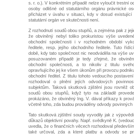
s. r. o.). V konkrétním případě nelze vyloučit trestní o
osoby odlišné od statutárního orgánu právnické o
přicházet v úvahu v situaci, kdy v dosud existujíc
statutární orgán ve skutečnosti není.
Z rozhodnutí soudů obou stupňů, a zejména pak z jej
že obviněný nebyl toliko prokuristou výše uvedené
obchodní společnosti i v rozhodném období vyko
ředitele, resp. jejího obchodního ředitele. Tuto řídí
době, kdy tato společnost nic neodváděla na výše uv
posuzovaném případě je tedy zřejmé, že obviněný
obchodní společnosti, a to nikoliv z titulu svého
opravňujícího jej ke všem úkonům při provozu podniku,
obchodní ředitel. Z titulu tohoto vedoucího postavení
rozhodoval o plnění jejích odvodových povinnos
subjektům. Taková skutková zjištění jsou rovněž o
soudů obou stupňů, když tyto na základě proved
prokázáno, že obviněný Ing. V. dával příkazy k prová
včetně toho, zda budou prováděny odvody povinných pl
Tato skutková zjištění soudy vyvodily jak z výpovědi
důkazů objektivní povahy. Např. svědkyně K. (vedoucí 
uvedla, že o finančních věcech rozhodoval především
také určoval, zda a které platby a odvody se pr