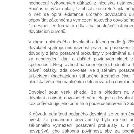
hodnocení vykonaných důkazů z hlediska ustanovení
Současně ovšem platí, že obsah konkrétně uplatněn
o něž se opírá existence určitého dovolacího d
odpovídat zákonnému vymezení takového dovolacího 
ř.; nestačí jen formální odkaz na příslušné ustanov
dovolacích důvodů.
V rámci uplatněného dovolacího důvodu podle § 265b 
dovolatel spatřuje nesprávnost právního posouzení
dovodily z jeho postavení prokuristy v předmětné s. r
za neodvedení daní a dalších povinných plateb z
společnosti. Nesprávnost napadeného rozhodnutí se t
právní otázky, zda dovolatel ve zjištěném postave
subjektem (pachatelem) stíhaného trestného činu. 
hlediska věcného naplněním deklarovaného dovolací
Dovolací soud však shledal, že s ohledem na 
dovolání a obsah dovolacích námitek, jde o dovolání
což odůvodňuje jeho odmítnutí podle ustanovení § 265i o
K důvodu odmítnutí podaného dovolání lze ve stručnost
uvést, že podanému dovolání by bylo možno př
zákonného vymezení postavení prokuristy s. r.
nevyplývá jeho zákonná povinnost, aby za podnik