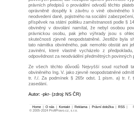
právních předpisů o provádění odvodů těchto plateb
oprávněně dospěly k závěru o vině obviněného I
neodvedení daně, pojistného na sociální zabezpečení, 
příspěvek na státní politiku zaměstnanosti podle § 14
obviněný v dovolání namítal, že nebyl osobou povi
právnickou osobu, pak jeho výhrady jsou s oh
skutečnosti zjevně neopodstatněné. Jestliže byla 
tato námitka obviněného, pak nemohlo obstát ani je
zavinění, které vlastně vycházelo z předpokladu
odpovědnost za neodvádění předmětných povinných p
Ze všech těchto důvodů Nejvyšší soud rozhodl ta
obviněného Ing. V. jako zjevně neopodstatněné odmítl 
tr. ř./. Za podmínek § 265r odst. 1 písm. a) tr. ř.
zasedání.
Autor: -pkr- (zdroj: NS ČR)
Home
|
O nás
|
Kontakt
|
Reklama
|
Právní doložka
|
RSS
|
Po
© 2005-2024 ProfiPravo.cz, s.r.o.