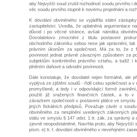
aby Nejvyšší soud zrušil rozhodnutí soudu prvního i d
věc soudu prvního stupně k novému projednání a rozh
K dovolání obviněného se vyjádřila státní zástupk
zastupitelství. Uvedla, že uplatněná argumentace na
důvod i po věcné stránce, avšak námitka obviněn
Dovolatelovo zmocnění z titulu postavení prok
obchodního zákoníku sebou nese jak oprávnění, tak
právním úkonům za společnost. Má za to, že z fu
povinnost jednat právně závazným způsobem za p
subjektům konkrétního právního vztahu, a tudíž i k
plněním daňové a odvodní povinnosti.
Dále konstatuje, že dovolatel nejen formálně, ale p
vyplývá ze zjištění soudů - řídil celou společnost a v 
promyšleně, a tedy i v odpovídající formě zaviněn
použití již sražených finančních částek, a to 
závazkem společnosti v postavení plátce ve smyslu
jiných fiskálních předpisů. Považuje závěr o soudu
obviněného za nesplnění uvedených zákonných plat
státu ve smyslu § 147 odst. 1 tr. zák. za správný a
zjevně neopodstatněné. Navrhla proto, aby Nejvyšší s
písm. e) tr. ř. dovolání obviněného v neveřejném zase