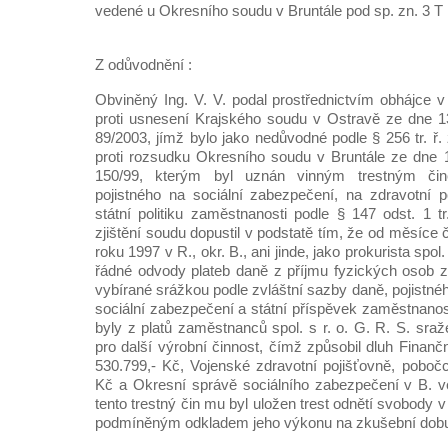
vedené u Okresního soudu v Bruntále pod sp. zn. 3 T 
Z odůvodnění :
Obviněný Ing. V. V. podal prostřednictvím obhájce v
proti usnesení Krajského soudu v Ostravě ze dne 13
89/2003, jímž bylo jako nedůvodné podle § 256 tr. ř.
proti rozsudku Okresního soudu v Bruntále ze dne 1
150/99, kterým byl uznán vinným trestným či
pojistného na sociální zabezpečení, na zdravotní p
státní politiku zaměstnanosti podle § 147 odst. 1 t
zjištění soudu dopustil v podstatě tím, že od měsíc
roku 1997 v R., okr. B., ani jinde, jako prokurista spol. 
řádné odvody plateb daně z příjmu fyzických osob ze
vybírané srážkou podle zvláštní sazby daně, pojistnéh
sociální zabezpečení a státní příspěvek zaměstnanos
byly z platů zaměstnanců spol. s r. o. G. R. S. sraž
pro další výrobní činnost, čímž způsobil dluh Finan
530.799,- Kč, Vojenské zdravotní pojišťovně, poboč
Kč a Okresní správě sociálního zabezpečení v B. v
tento trestný čin mu byl uložen trest odnětí svobody v
podmíněným odkladem jeho výkonu na zkušební dobu