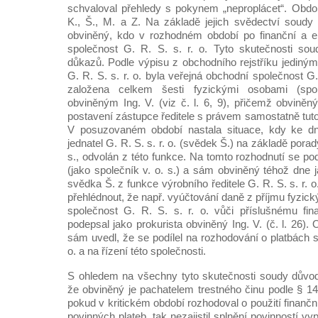
schvaloval přehledy s pokynem „neproplácet“. Obdo
K., Š., M. a Z. Na základě jejich svědectví soudy u
obviněný, kdo v rozhodném období po finanční a ek
společnost G. R. S. s. r. o. Tyto skutečnosti sou
důkazů. Podle výpisu z obchodního rejstříku jediným
G. R. S. s. r. o. byla veřejná obchodní společnost G. R
založena celkem šesti fyzickými osobami (spo
obviněným Ing. V. (viz č. l. 6, 9), přičemž obviněn
postavení zástupce ředitele s právem samostatně tut
V posuzovaném období nastala situace, kdy ke dni
jednatel G. R. S. s. r. o. (svědek Š.) na základě porad
s., odvolán z této funkce. Na tomto rozhodnutí se pod
(jako společník v. o. s.) a sám obviněný téhož dne 
svědka Š. z funkce výrobního ředitele G. R. S. s. r. o. 
přehlédnout, že např. vyúčtování daně z příjmu fyzic
společnost G. R. S. s. r. o. vůči příslušnému fi
podepsal jako prokurista obviněný Ing. V. (č. l. 26).
sám uvedl, že se podílel na rozhodování o platbách sp
o. a na řízení této společnosti.
S ohledem na všechny tyto skutečnosti soudy důvod
že obviněný je pachatelem trestného činu podle § 147
pokud v kritickém období rozhodoval o použití finančn
povinných plateb, tak nezajistil splnění povinností vy