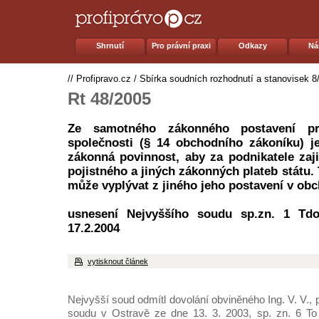
Shrnutí
Pro právní praxi
Odkazy
Ná
//
Profipravo.cz
/
Sbírka soudních rozhodnutí a stanovisek 8
Rt 48/2005
Ze samotného zákonného postavení pr
společnosti (§ 14 obchodního zákoníku) j
zákonná povinnost, aby za podnikatele zaji
pojistného a jiných zákonných plateb státu.
může vyplývat z jiného jeho postavení v obc
usnesení Nejvyššího soudu sp.zn. 1 Tdo
17.2.2004
vytisknout článek
Nejvyšší soud odmítl dovolání obviněného Ing. V. V., 
soudu v Ostravě ze dne 13. 3. 2003, sp. zn. 6 To 