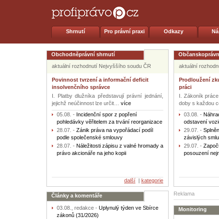
Shrnutí
Pro právní praxi
Odkazy
Ná
Obchodněprávní shrnutí
Občanskoprávní
aktuální rozhodnutí Nejvyššího soudu ČR
aktuální rozhod
Povinnost tvrzení a informační deficit
Prodloužení zk
insolvenčního správce
práci
I. Platby dlužníka představují právní jednání,
I. Zákoník práce
jejichž neúčinnost lze určit…
více
doby s každou 
05.08.
-
Incidenční spor z popření
03.08.
-
Náhrad
pohledávky věřitelem za trvání reorganizace
odstavení vozi
28.07.
-
Zánik práva na vypořádací podíl
29.07.
-
Splněn
podle společenské smlouvy
závislých sml
28.07.
-
Náležitosti zápisu z valné hromady a
29.07.
-
Započt
právo akcionáře na jeho kopii
posouzení nej
další
|
kategorie
Reklama
Články a komentáře
03.08., redakce -
Uplynulý týden ve Sbírce
Monitoring
zákonů (31/2026)