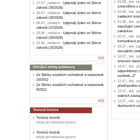
01.08., tisk. z
27.07., redakce -
Uplynulý týden ve Sbírce
zmocněnce v a
zákonů (30/2026)
01.08., tisk. z
20.07., redakce -
Uplynulý týden ve Sbírce
zaplacení sou
zákonů (29/2026)
01.08., tisk. 
06.07., redakce -
Uplynulý týden ve Sbírce
navyšující cen
zákonů (27/2026)
zakázkou
29.06., redakce -
Uplynulý týden ve Sbírce
26.07., tisk. z
zákonů (26/2026)
komunikace p
22.06., redakce -
Uplynulý týden ve Sbírce
26.07., tisk. z
zákonů (25/2026)
sexuálním úto
18.07., tisk. z
více
omezení vlast
18.07., tisk. z
Oficiální sbírky judikatury
odpovědnost z
Ze Sbírky soudních rozhodnutí a stanovisek
symbolu „Z“
10/2012
12.07., tisk. z
Ze Sbírky soudních rozhodnutí a stanovisek
předčasného 
9/2012
12.07., tisk. z
státních zást
více
12.07., tisk. z
duchovních ze
Textová inzerce
Textový inzerát
místo pro textovou inzerci
…
Textový inzerát
místo pro textovou inzerci