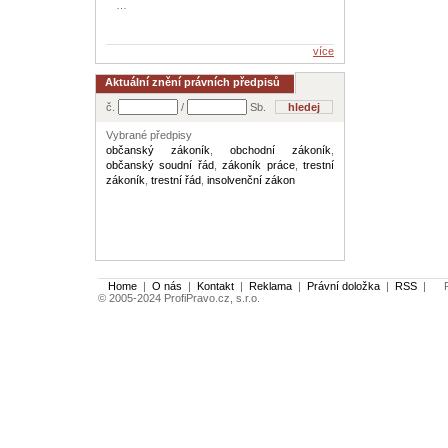
…
více
Aktuální znění právních předpisů
č.
/
Sb.
Vybrané předpisy
občanský zákoník
,
obchodní zákoník
,
občanský soudní řád
,
zákoník práce
,
trestní
zákoník
,
trestní řád
,
insolvenční zákon
Home
|
O nás
|
Kontakt
|
Reklama
|
Právní doložka
|
RSS
|
Po
© 2005-2024 ProfiPravo.cz, s.r.o.