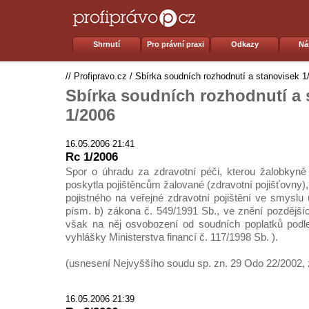
Shrnutí
Pro právní praxi
Odkazy
Ná
//
Profipravo.cz
/
Sbírka soudních rozhodnutí a stanovisek 1
Sbírka soudních rozhodnutí a 
1/2006
16.05.2006 21:41
Rc 1/2006
Spor o úhradu za zdravotní péči, kterou žalobkyně 
poskytla pojištěncům žalované (zdravotní pojišťovny)
pojistného na veřejné zdravotní pojištění ve smyslu
písm. b) zákona č. 549/1991 Sb., ve znění pozdějšíc
však na něj osvobození od soudních poplatků podle
vyhlášky Ministerstva financí č. 117/1998 Sb. ).
(usnesení Nejvyššího soudu sp. zn. 29 Odo 22/2002, 
16.05.2006 21:39