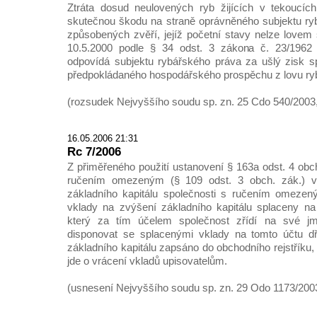
Ztráta dosud neulovených ryb žijících v tekoucíc
skutečnou škodu na straně oprávněného subjektu ry
způsobených zvěří, jejíž početní stavy nelze lovem 
10.5.2000 podle § 34 odst. 3 zákona č. 23/1962 S
odpovídá subjektu rybářského práva za ušlý zisk s
předpokládaného hospodářského prospěchu z lovu ry
(rozsudek Nejvyššího soudu sp. zn. 25 Cdo 540/2003,
16.05.2006 21:31
Rc 7/2006
Z přiměřeného použití ustanovení § 163a odst. 4 obc
ručením omezeným (§ 109 odst. 3 obch. zák.) vy
základního kapitálu společnosti s ručením omezen
vklady na zvýšení základního kapitálu splaceny na
který za tím účelem společnost zřídí na své 
disponovat se splacenými vklady na tomto účtu d
základního kapitálu zapsáno do obchodního rejstříku,
jde o vrácení vkladů upisovatelům.
(usnesení Nejvyššího soudu sp. zn. 29 Odo 1173/2003