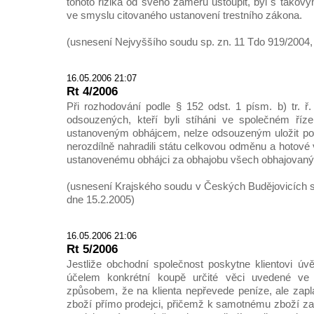
tohoto rizika od svého záměru ustoupit, byl s tak
ve smyslu citovaného ustanovení trestního zákona.
(usnesení Nejvyššího soudu sp. zn. 11 Tdo 919/2004,
16.05.2006 21:07
Rt 4/2006
Při rozhodování podle § 152 odst. 1 písm. b) tr. ř
odsouzených, kteří byli stíháni ve společném říze
ustanoveným obhájcem, nelze odsouzeným uložit pov
nerozdílně nahradili státu celkovou odměnu a hotové
ustanovenému obhájci za obhajobu všech obhajovaný
(usnesení Krajského soudu v Českých Budějovicích sp
dne 15.2.2005)
16.05.2006 21:06
Rt 5/2006
Jestliže obchodní společnost poskytne klientovi úvě
účelem konkrétní koupě určité věci uvedené v
způsobem, že na klienta nepřevede peníze, ale zapl
zboží přímo prodejci, přičemž k samotnému zboží z