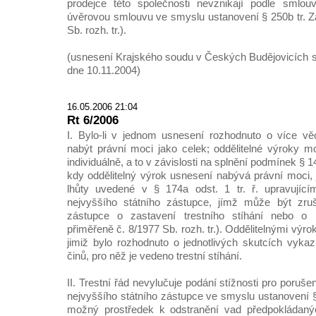
prodejce této společnosti nevznikají podle smlo
úvěrovou smlouvu ve smyslu ustanovení § 250b tr. Zá
Sb. rozh. tr.).
(usnesení Krajského soudu v Českých Budějovicích sp
dne 10.11.2004)
16.05.2006 21:04
Rt 6/2006
I. Bylo-li v jednom usnesení rozhodnuto o více v
nabýt právní moci jako celek; oddělitelné výroky 
individuálně, a to v závislosti na splnění podmínek § 14
kdy oddělitelný výrok usnesení nabývá právní moci, j
lhůty uvedené v § 174a odst. 1 tr. ř. upravujíc
nejvyššího státního zástupce, jímž může být zru
zástupce o zastavení trestního stíhání nebo o p
přiměřeně č. 8/1977 Sb. rozh. tr.). Oddělitelnými výro
jimiž bylo rozhodnuto o jednotlivých skutcích vykaz
činů, pro něž je vedeno trestní stíhání.
II. Trestní řád nevylučuje podání stížnosti pro poruš
nejvyššího státního zástupce ve smyslu ustanovení § 
možný prostředek k odstranění vad předpokládaný