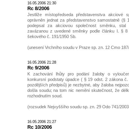
16.05.2006 21:30
Rc 8/2006
Jestliže místopředseda představenstva akciové sp
oprávněn jednat za představenstvo samostatně (§ 1
podepsal za akciovou společnost směnku, sta
zavázanou z uvedené směnky podle článku I. § 
šekového č. 191/1950 Sb.
(unesení Vrchního soudu v Praze sp. zn. 12 Cmo 187
16.05.2006 21:28
Rc 9/2006
K zachování lhůty pro podání žaloby o vylouče
konkursní podstaty úpadce ( § 19 odst. 2 zákona č.
pozdějších předpisů) je nezbytné, aby žaloba nejpozd
došla soudu; na tom nic nemění skutečnost, že dél
rozhodnutím soud.
(rozsudek Nejvyššího soudu sp. zn. 29 Odo 741/2003,
16.05.2006 21:27
Rc 10/2006