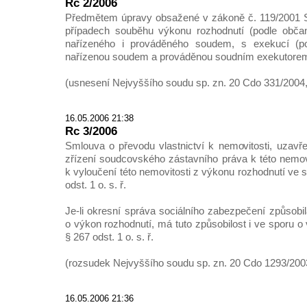
Rc 2/2006
Předmětem úpravy obsažené v zákoně č. 119/2001 S
případech souběhu výkonu rozhodnutí (podle obča
nařízeného i prováděného soudem, s exekucí (po
nařízenou soudem a prováděnou soudním exekutore
(usnesení Nejvyššího soudu sp. zn. 20 Cdo 331/2004,
16.05.2006 21:38
Rc 3/2006
Smlouva o převodu vlastnictví k nemovitosti, uzavře
zřízení soudcovského zástavního práva k této nemov
k vyloučení této nemovitosti z výkonu rozhodnutí ve
odst. 1 o. s. ř.
Je-li okresní správa sociálního zabezpečení způsobi
o výkon rozhodnutí, má tuto způsobilost i ve sporu o
§ 267 odst. 1 o. s. ř.
(rozsudek Nejvyššího soudu sp. zn. 20 Cdo 1293/200
16.05.2006 21:36