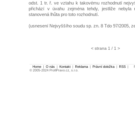
odst. 1 tr. ř. ve vztahu k takovému rozhodnutí nejv
přichází v úvahu zejména tehdy, jestliže nebyla
stanovená lhůta pro toto rozhodnutí.
(usnesení Nejvyššího soudu sp. zn. 8 Tdo 97/2005, z
< strana 1 / 1 >
Home
|
O nás
|
Kontakt
|
Reklama
|
Právní doložka
|
RSS
|
Po
© 2005-2024 ProfiPravo.cz, s.r.o.