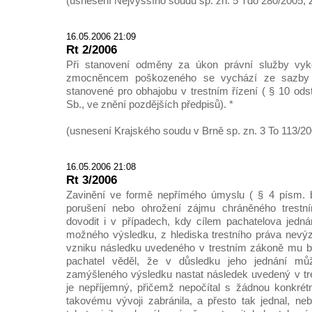
(usnesení Nejvyššího soudu sp. zn. 5 Tdo 280/2005, 
16.05.2006 21:09
Rt 2/2006
Při stanovení odměny za úkon právní služby vy
zmocněncem poškozeného se vychází ze sazby
stanovené pro obhajobu v trestním řízení ( § 10 odst
Sb., ve znění pozdějších předpisů). *
(usnesení Krajského soudu v Brně sp. zn. 3 To 113/20
16.05.2006 21:08
Rt 3/2006
Zavinění ve formě nepřímého úmyslu ( § 4 písm. b/
porušení nebo ohrožení zájmu chráněného tres
dovodit i v případech, kdy cílem pachatelova jedná
možného výsledku, z hlediska trestního práva nevý
vzniku následku uvedeného v trestním zákoně mu by
pachatel věděl, že v důsledku jeho jednání mů
zamýšleného výsledku nastat následek uvedený v tr
je nepříjemný, přičemž nepočítal s žádnou konkrétn
takovému vývoji zabránila, a přesto tak jednal, ne