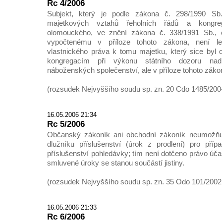
Rc 4/2006
Subjekt, který je podle zákona č. 298/1990 Sb
majetkových vztahů řeholních řádů a kongreg
olomouckého, ve znění zákona č. 338/1991 Sb.,
vypočtenému v příloze tohoto zákona, není le
vlastnického práva k tomu majetku, který sice byl
kongregacím při výkonu státního dozoru na
náboženských společenství, ale v příloze tohoto záko
(rozsudek Nejvyššího soudu sp. zn. 20 Cdo 1485/2004
16.05.2006 21:34
Rc 5/2006
Občanský zákoník ani obchodní zákoník neumožňují
dlužníku příslušenství (úrok z prodlení) pro příp
příslušenství pohledávky; tím není dotčeno právo úč
smluvené úroky se stanou součástí jistiny.
(rozsudek Nejvyššího soudu sp. zn. 35 Odo 101/2002,
16.05.2006 21:33
Rc 6/2006