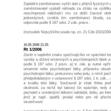
Zaplatil-li zaměstnanec vyšší daň z příjmů fyzických
zaměstnavatel vyplatil náhradu za ztrátu na výděl
neschopnosti náležející mu za delší časové obdo
jednorázově, vznikla tím zaměstnanci škoda, za
odpovídá podle § 187 odst. 2 zák. práce .
(rozsudek Nejvyššího soudu sp. zn. 21 Cdo 2023/2004
16.05.2006 21:25
Rt 1/2006
Závěr o naplnění znaku spočívajícího ve spáchání tr
výroby a držení omamných a psychotropních látek a
podle § 187 odst. 2 písm. a) tr. zák. je nutné opř
omamné nebo psychotropní látky, přípravku obsa
psychotropní látku, prekursoru nebo jedu, s nímž pa
předpokládaným v ustanovení § 187 odst. 1 tr. zák. , 
a kvalitu této látky. Současně je však třeba podp
okolnosti, za nichž byl takový čin spáchán, tedy
pachatel s uvedenými látkami nakládal, dobu, po ktero
jimž je např. opatřil, prodal nebo pro ně přecho
skutečnosti: