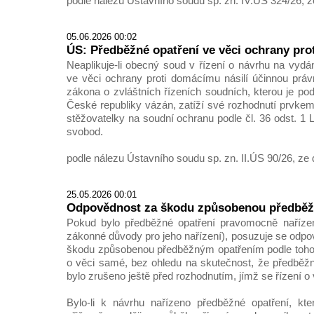
podle nálezu Ústavního soudu sp. zn. IV.ÚS 324/26, z
05.06.2026 00:02
ÚS: Předběžné opatření ve věci ochrany pro
Neaplikuje-li obecný soud v řízení o návrhu na vydá
ve věci ochrany proti domácímu násilí účinnou práv
zákona o zvláštních řízeních soudních, kterou je pod
České republiky vázán, zatíží své rozhodnutí prvkem
stěžovatelky na soudní ochranu podle čl. 36 odst. 1 L
svobod.
podle nálezu Ústavního soudu sp. zn. II.ÚS 90/26, ze 
25.05.2026 00:01
Odpovědnost za škodu způsobenou předbě
Pokud bylo předběžné opatření pravomocně naříze
zákonné důvody pro jeho nařízení), posuzuje se odpo
škodu způsobenou předběžným opatřením podle toho, 
o věci samé, bez ohledu na skutečnost, že předběžn
bylo zrušeno ještě před rozhodnutím, jímž se řízení o
Bylo-li k návrhu nařízeno předběžné opatření, kte