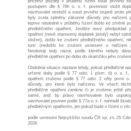
přičemž později v průběhu řízení soud prvního stu
postupem dle § 76h o. s. ř. povinnost složit dopla
navrhovatel nesložil a soud prvního stupně proto př
byly zcela splněny zákonné důvody pro nařízení 
teprve následně v průběhu řízení došlo ke změně po
předběžného opatření. Jestliže nový předpoklad 
opatření (nově stanovený doplatek jistoty) nebyl splně
složen), došlo ke zrušení předběžného opatření, n
tunc (nedošlo ke zrušení usnesení o nařízení p
Neobstojí tedy názor, podle kterého nebyly dá
předběžné opatření po dobu do okamžiku jeho zrušení
Obdobná situace nastane tehdy, pokud předběžné opa
určené doby podle § 77 odst. 1 písm. d) o. s. ř.,
opatření zrušeno podle § 77 odst. 2 věty první o.
důvody, pro které bylo nařízeno. Ve všech těcht
předběžné opatření zanikne či je zrušeno ještě př
samé, aniž by právo navrhovatele bylo uspoko
navrhovatel povinen podle § 77a o. s. ř. nahradit ško
předběžným opatřením, jen pokud bude v řízení o vě
podle usnesení Nejvyššího soudu ČR sp. zn. 25 Cdo 
2026