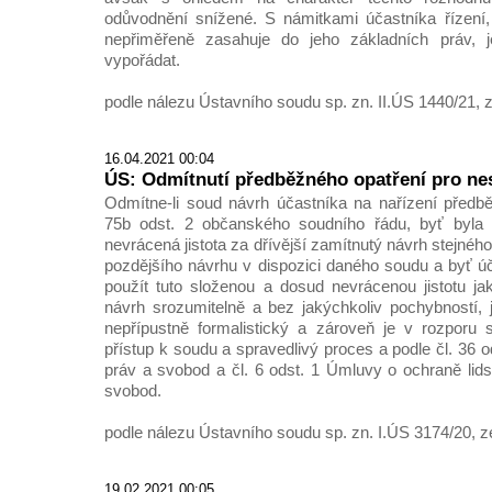
odůvodnění snížené. S námitkami účastníka řízení,
nepřiměřeně zasahuje do jeho základních práv,
vypořádat.
podle nálezu Ústavního soudu sp. zn. II.ÚS 1440/21, z
16.04.2021 00:04
ÚS: Odmítnutí předběžného opatření pro nes
Odmítne-li soud návrh účastníka na nařízení předb
75b odst. 2 občanského soudního řádu, byť byla 
nevrácená jistota za dřívější zamítnutý návrh stejnéh
pozdějšího návrhu v dispozici daného soudu a byť účas
použít tuto složenou a dosud nevrácenou jistotu jak
návrh srozumitelně a bez jakýchkoliv pochybností,
nepřípustně formalistický a zároveň je v rozporu
přístup k soudu a spravedlivý proces a podle čl. 36 o
práv a svobod a čl. 6 odst. 1 Úmluvy o ochraně lid
svobod.
podle nálezu Ústavního soudu sp. zn. I.ÚS 3174/20, z
19.02.2021 00:05