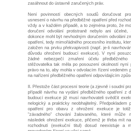
zasáhnout do ústavně zaručených práv.
Není povinností obecných soudů doručovat proti
usnesení o návrhu na předběžné opatření před rozho
vždy a v každém případě, a to zejména proto, že mo
doručení odvolání protistraně nebylo ani účelné
dokonce mohl být nevhodným doručením odvolání z
opatření, tedy mimořádného procesního institutu, kter
založen na prvku překvapivosti (např. je-li navrhov
důvodu ohrožení budoucí exekuce). V nyní posu
žádné nebezpečí zmaření účelu předběžného o
stěžovatelka tak měla po posouzení okolností nyní
právo na to, aby mohla v odvolacím řízení vedeném p
na nařízení předběžného opatření odpovídajícím způ
II. Přestože část procesní teorie (a zjevně i soudní p
případě návrhu na vydání předběžného opatření z 
budoucí exekuce již musí navrhovateli svědčit exekuč
nelogický a prakticky neobhajitelný. Předpokladem
opatření pro obavu z ohrožení exekuce je toti
"závadného" chování žalovaného, které může 
následek ohrožení exekuce, přičemž je třeba mít na 
rozhodnutí (exekuční titul) dosud neexistuje 
provedeném řízení ve věci samé.