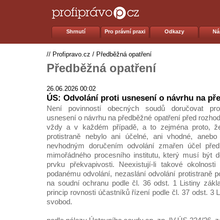
Shrnutí
Pro právní praxi
Odkazy
Ná
//
Profipravo.cz
/
Předběžná opatření
Předběžná opatření
26.06.2026 00:02
ÚS: Odvolání proti usnesení o návrhu na př
Není povinností obecných soudů doručovat proti
usnesení o návrhu na předběžné opatření před rozho
vždy a v každém případě, a to zejména proto, že
protistraně nebylo ani účelné, ani vhodné, aneb
nevhodným doručením odvolání zmařen účel předb
mimořádného procesního institutu, který musí být d
prvku překvapivosti. Neexistují-li takové okolnos
podanému odvolání, nezaslání odvolání protistraně p
na soudní ochranu podle čl. 36 odst. 1 Listiny zák
princip rovnosti účastníků řízení podle čl. 37 odst. 3 
svobod.