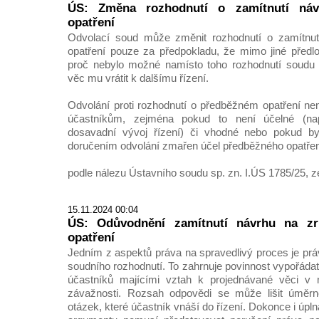
ÚS: Změna rozhodnutí o zamítnutí ná
opatření
Odvolací soud může změnit rozhodnutí o zamítnut
opatření pouze za předpokladu, že mimo jiné předlo
proč nebylo možné namísto toho rozhodnutí soudu p
věc mu vrátit k dalšímu řízení.
Odvolání proti rozhodnutí o předběžném opatření nen
účastníkům, zejména pokud to není účelné (na
dosavadní vývoj řízení) či vhodné nebo pokud 
doručením odvolání zmařen účel předběžného opatřen
podle nálezu Ústavního soudu sp. zn. I.ÚS 1785/25, z
15.11.2024 00:04
ÚS: Odůvodnění zamítnutí návrhu na zr
opatření
Jedním z aspektů práva na spravedlivý proces je pr
soudního rozhodnutí. To zahrnuje povinnost vypořáda
účastníků majícími vztah k projednávané věci v mí
závažnosti. Rozsah odpovědi se může lišit úměr
otázek, které účastník vnáší do řízení. Dokonce i úpl