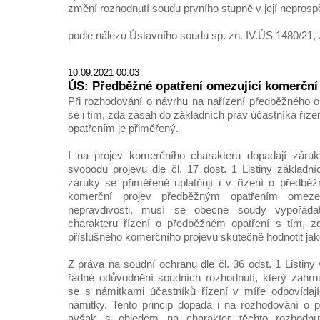
změní rozhodnutí soudu prvního stupně v její neprosp
podle nálezu Ústavního soudu sp. zn. IV.ÚS 1480/21, 
10.09.2021 00:03
ÚS: Předběžné opatření omezující komerční
Při rozhodování o návrhu na nařízení předběžného op
se i tím, zda zásah do základních práv účastníka ří
opatřením je přiměřený.
I na projev komerčního charakteru dopadají záru
svobodu projevu dle čl. 17 dost. 1 Listiny základn
záruky se přiměřeně uplatňují i v řízení o předběž
komerční projev předběžným opatřením omez
nepravdivosti, musí se obecné soudy vypořáda
charakteru řízení o předběžném opatření s tím, z
příslušného komerčního projevu skutečně hodnotit jak
Z práva na soudní ochranu dle čl. 36 odst. 1 Listin
řádné odůvodnění soudních rozhodnutí, který zahrn
se s námitkami účastníků řízení v míře odpovídají
námitky. Tento princip dopadá i na rozhodování o 
avšak s ohledem na charakter těchto rozhodnu