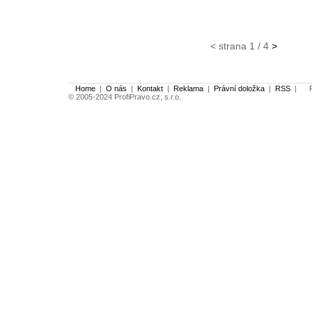
< strana 1 / 4
>
Home
|
O nás
|
Kontakt
|
Reklama
|
Právní doložka
|
RSS
|
Po
© 2005-2024 ProfiPravo.cz, s.r.o.