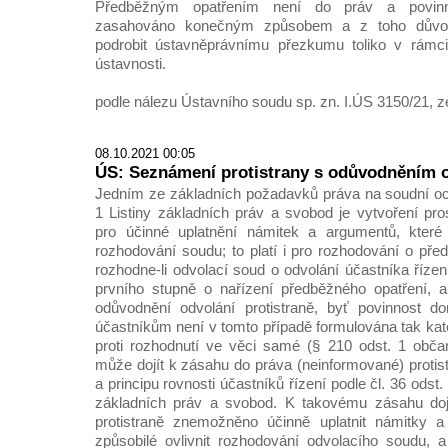
Předběžným opatřením není do práv a povinno
zasahováno konečným způsobem a z toho důvodu
podrobit ústavněprávnímu přezkumu toliko v rámc
ústavnosti.
podle nálezu Ústavního soudu sp. zn. I.ÚS 3150/21, z
08.10.2021 00:05
ÚS: Seznámení protistrany s odůvodněním 
Jedním ze základních požadavků práva na soudní och
1 Listiny základních práv a svobod je vytvoření pro
pro účinné uplatnění námitek a argumentů, které j
rozhodování soudu; to platí i pro rozhodování o pře
rozhodne-li odvolací soud o odvolání účastníka řízen
prvního stupně o nařízení předběžného opatření, a
odůvodnění odvolání protistraně, byť povinnost do
účastníkům není v tomto případě formulována tak kat
proti rozhodnutí ve věci samé (§ 210 odst. 1 obča
může dojít k zásahu do práva (neinformované) protis
a principu rovnosti účastníků řízení podle čl. 36 odst. 
základních práv a svobod. K takovému zásahu dojd
protistraně znemožněno účinně uplatnit námitky a
způsobilé ovlivnit rozhodování odvolacího soudu, 