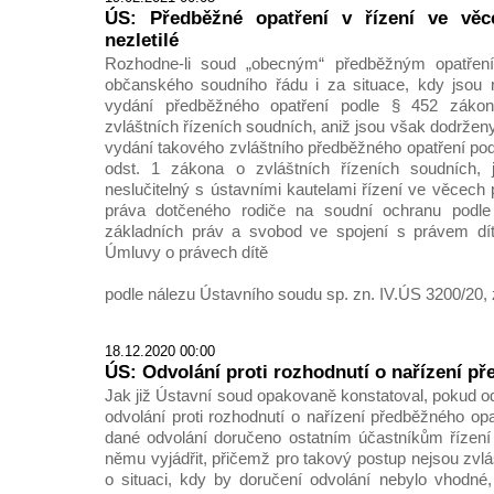
ÚS: Předběžné opatření v řízení ve vě
nezletilé
Rozhodne-li soud „obecným“ předběžným opatřen
občanského soudního řádu i za situace, kdy jsou
vydání předběžného opatření podle § 452 záko
zvláštních řízeních soudních, aniž jsou však dodrže
vydání takového zvláštního předběžného opatření pod
odst. 1 zákona o zvláštních řízeních soudních, 
neslučitelný s ústavními kautelami řízení ve věcech 
práva dotčeného rodiče na soudní ochranu podle 
základních práv a svobod ve spojení s právem dítě
Úmluvy o právech dítě
podle nálezu Ústavního soudu sp. zn. IV.ÚS 3200/20, 
18.12.2020 00:00
ÚS: Odvolání proti rozhodnutí o nařízení p
Jak již Ústavní soud opakovaně konstatoval, pokud o
odvolání proti rozhodnutí o nařízení předběžného opa
dané odvolání doručeno ostatním účastníkům řízení
němu vyjádřit, přičemž pro takový postup nejsou zvl
o situaci, kdy by doručení odvolání nebylo vhodné