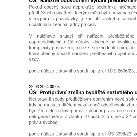
ÚS: Náležité odůvodnění vydání předběžnéh
Pokud obecný soud neprokáže podmínku naléhavos
předběžného opatření, kterým měla být upravena péče 
v rozporu s požadavky § 75c občanského soudního
účastníků řízení na řádný proces.
V naléhavé situaci při nařízení předběžnéh
ospravedlnitelné nižší nároky kladené na kvalitu 
komplexity posouzení, o něž se rozhodnutí opírá, ale
které obecný soud k nařízení předběžného opatření 
vždy.
podle nálezu Ústavního soudu sp. zn. III.ÚS 2606/23, 
22.03.2024 00:05
ÚS: Protiprávní změna bydliště nezletilého d
Neupraví-li soudy předběžným opatřením nově styk ot
kdy se matka s dítětem nezákonně odstěhovala zhru
bydliště celé rodiny, poruší základní práva otce na r
děti garantovaná v článku 10 odst. 2 a článku 32 od
práv a svobod.
podle nálezu Ústavního soudu sp. zn. I.ÚS 3399/23, z