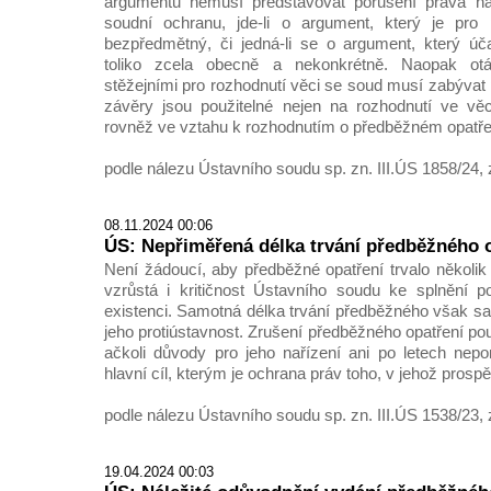
argumentu nemusí představovat porušení práva na
soudní ochranu, jde-li o argument, který je pro
bezpředmětný, či jedná-li se o argument, který úča
toliko zcela obecně a nekonkrétně. Naopak ot
stěžejními pro rozhodnutí věci se soud musí zabývat 
závěry jsou použitelné nejen na rozhodnutí ve věc
rovněž ve vztahu k rozhodnutím o předběžném opatře
podle nálezu Ústavního soudu sp. zn. III.ÚS 1858/24, 
08.11.2024 00:06
ÚS: Nepřiměřená délka trvání předběžného 
Není žádoucí, aby předběžné opatření trvalo několik l
vzrůstá i kritičnost Ústavního soudu ke splnění p
existenci. Samotná délka trvání předběžného však 
jeho protiústavnost. Zrušení předběžného opatření pou
ačkoli důvody pro jeho nařízení ani po letech nepo
hlavní cíl, kterým je ochrana práv toho, v jehož prosp
podle nálezu Ústavního soudu sp. zn. III.ÚS 1538/23, 
19.04.2024 00:03