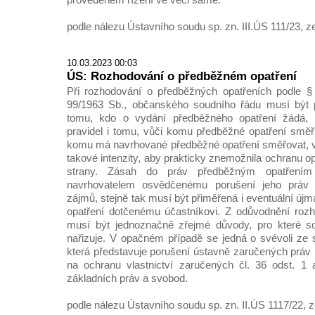
podle nálezu Ústavního soudu sp. zn. III.ÚS 111/23, z
10.03.2023 00:03
ÚS: Rozhodování o předběžném opatření
Při rozhodování o předběžných opatřeních podle §
99/1963 Sb., občanského soudního řádu musí být 
tomu, kdo o vydání předběžného opatření žádá, 
pravidel i tomu, vůči komu předběžné opatření směřu
komu má navrhované předběžné opatření směřovat,
takové intenzity, aby prakticky znemožnila ochranu 
strany. Zásah do práv předběžným opatřením
navrhovatelem osvědčenému porušení jeho práv
zájmů, stejně tak musí být přiměřená i eventuální új
opatření dotčenému účastníkovi. Z odůvodnění roz
musí být jednoznačně zřejmé důvody, pro které s
nařizuje. V opačném případě se jedná o svévoli ze
která představuje porušení ústavně zaručených práv 
na ochranu vlastnictví zaručených čl. 36 odst. 1 a
základních práv a svobod.
podle nálezu Ústavního soudu sp. zn. II.ÚS 1117/22, z