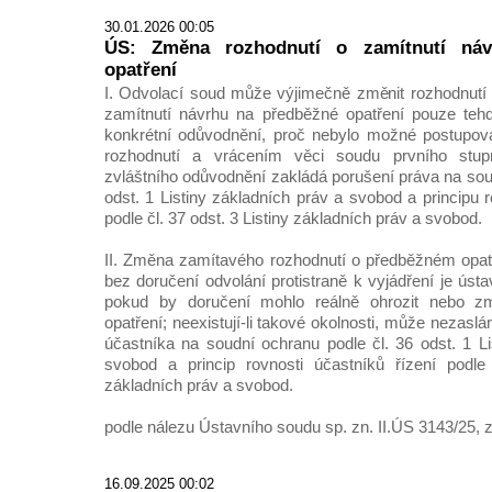
30.01.2026 00:05
ÚS: Změna rozhodnutí o zamítnutí ná
opatření
I. Odvolací soud může výjimečně změnit rozhodnutí
zamítnutí návrhu na předběžné opatření pouze tehdy,
konkrétní odůvodnění, proč nebylo možné postupov
rozhodnutí a vrácením věci soudu prvního stu
zvláštního odůvodnění zakládá porušení práva na sou
odst. 1 Listiny základních práv a svobod a principu r
podle čl. 37 odst. 3 Listiny základních práv a svobod.
II. Změna zamítavého rozhodnutí o předběžném opa
bez doručení odvolání protistraně k vyjádření je ústa
pokud by doručení mohlo reálně ohrozit nebo zm
opatření; neexistují-li takové okolnosti, může nezaslá
účastníka na soudní ochranu podle čl. 36 odst. 1 Li
svobod a princip rovnosti účastníků řízení podle 
základních práv a svobod.
podle nálezu Ústavního soudu sp. zn. II.ÚS 3143/25, z
16.09.2025 00:02