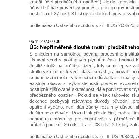
zmařit účel předběžného opatření), dojde zpravidla
účastníků na spravedlivý proces a principu rovnosti úč
odst. 1 a čl. 37 odst. 3 Listiny základních práv a svobo
podle nálezu Ústavního soudu sp. zn. II.ÚS 2652/20, 
06.11.2020 00:06
ÚS: Nepřiměřeně dlouhé trvání předběžného
S ohledem na samotnou povahu procesního institut
Ústavní soud s postupným plynutím času hodnotí kriti
Jestliže totiž na počátku řízení, kdy soud teprve zač
skutkové okolnosti věci, dává smysl „zafixovat“ po
soudní řízení mělo - v konečném důsledku – i reálný
existuje obava z vykonatelnosti posléze vydanéh
postupně zjišťované skutečnosti dále potvrzovat smys
předběžného opatření. Pokud se však takovéto skut
dokonce pozbývají relevance důvody původní, pro
opatření vydáno, není dán žádný rozumný důvod, ab
dalším pokračování. Pokud tak přesto činí, mohou tím
ochranu a právo na projednání věci v přiměřené 
průtahů podle čl. 36 odst. 1 a čl. 38 odst. 2 Listiny zá
podle nálezu Ústavního soudu sp. zn. III.ÚS 208/20, z