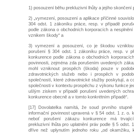
1) posouzení běhu prekluzivní lhůty a jejího skončení po
2) „vymezení, posouzení a aplikace příčinné souvislo
304 odst. 1 zákoníku práce, resp. v případě poru
podle zákona o obchodních korporacích a nesplnění n
vznikem škody“ a
3) vymezení a posouzení, co je škodou vzniklou 
porušení § 304 odst. 1 zákoníku práce, resp. v p
konkurence podle zákona o obchodních korporacích 
povinnosti, zejména zda porušením uvedených zák
mohl vzniknout prospěch (škoda) pouze v podob
zdravotnických služeb nebo i prospěch v podo
společností, které zdravotnické služby poskytují, a 
společnosti v kontextu prospěchu z výkonu funkce je
ušlým ziskem v případě porušení uvedených ochr
konkurence obecně a v tomto konkrétním případě“.
[17] Dovolatelka namítá, že soud prvního stupně
informační povinnost upravená v § 54 odst. 1 z. o. 
neboť porušení zákazu konkurence má trvající 
prekluzivní lhůta pro uplatnění práv podle § 5 odst. 
dříve než uplynutím jednoho roku „od okamžiku, 