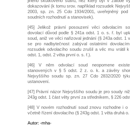
jiného skutkového stavu, než který byl v žalobě v
dokazování (k tomu srov. například rozsudek Nejvyšš
2003, sp. zn. 25 Cdo 1934/2001, uveřejněný pod 
soudních rozhodnutí a stanovisek).
[45] Jelikož právní posouzení věci odvolacím 
dovolací důvod podle § 241a odst. 1 o. s. ř. byl up
soud, aniž ve věci nařizoval jednání (§ 243a odst. 1 vě
se pro nadbytečnost zabýval ostatními dovolacím
rozsudek odvolacího soudu zrušil a věc mu vrátil k
odst. 1, odst. 2 věta první o. s. ř.).
[46] V něm odvolací soud neopomene existenc
stanovených v § 5 odst. 2 z. o. k. a závěry sho
Nejvyššího soudu sp. zn. 27 Cdo 2832/2020 týkaj
ustanovení.
[47] Právní názor Nejvyššího soudu je pro soudy ni
243g odst. 1 část věty první za středníkem, § 226 odst. 
[48] V novém rozhodnutí soud znovu rozhodne i o n
včetně řízení dovolacího (§ 243g odst. 1 věta druhá o. s
Autor: -mha-