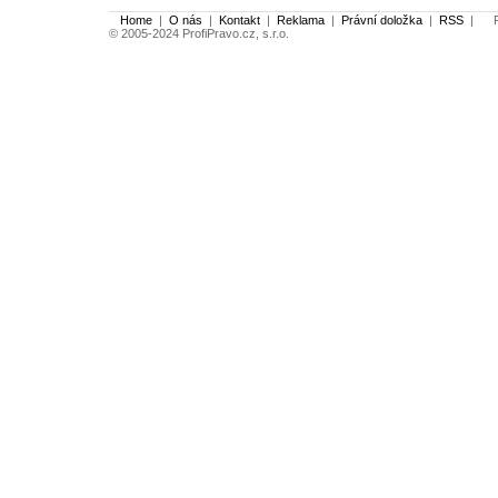
Home
|
O nás
|
Kontakt
|
Reklama
|
Právní doložka
|
RSS
|
Po
© 2005-2024 ProfiPravo.cz, s.r.o.