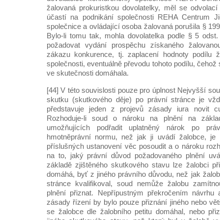
žalovaná prokuristkou dovolatelky, měl se odvolac
účastí na podnikání společnosti REHA Centrum Jičí
společnice a ovládající osoba žalovaná porušila § 199 
Bylo-li tomu tak, mohla dovolatelka podle § 5 odst.
požadovat vydání prospěchu získaného žalovano
zákazu konkurence, tj. zaplacení hodnoty podílu 
společnosti, eventuálně převodu tohoto podílu, čehož
ve skutečnosti domáhala.
[44] V této souvislosti pouze pro úplnost Nejvyšší s
skutku (skutkového děje) po právní stránce je vž
představuje jeden z projevů zásady iura novit c
Rozhoduje-li soud o nároku na plnění na základ
umožňujících podřadit uplatněný nárok po prá
hmotněprávní normu, než jak ji uvádí žalobce, je 
příslušných ustanovení věc posoudit a o nároku rozh
na to, jaký právní důvod požadovaného plnění uvád
základě zjištěného skutkového stavu lze žalobci při
domáhá, byť z jiného právního důvodu, než jak žalob
stránce kvalifikoval, soud nemůže žalobu zamítno
plnění přiznat. Nepřípustným překročením návrhu 
zásady řízení by bylo pouze přiznání jiného nebo vět
se žalobce dle žalobního petitu domáhal, nebo při