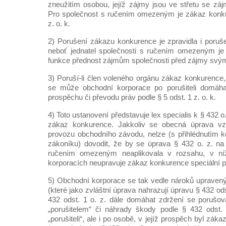
zneužitím osobou, jejíž zájmy jsou ve střetu se zá
Pro společnost s ručením omezeným je zákaz konk
z. o. k.
2) Porušení zákazu konkurence je zpravidla i porušen
neboť jednatel společnosti s ručením omezeným je 
funkce přednost zájmům společnosti před zájmy svými
3) Poruší-li člen voleného orgánu zákaz konkurence,
se může obchodní korporace po porušiteli domáha
prospěchu či převodu práv podle § 5 odst. 1 z. o. k.
4) Toto ustanovení představuje lex specialis k § 432 o
zákaz konkurence. Jakkoliv se obecná úprava vzt
provozu obchodního závodu, nelze (s přihlédnutím 
zákoníku) dovodit, že by se úprava § 432 o. z. na 
ručením omezeným neaplikovala v rozsahu, v n
korporacích neupravuje zákaz konkurence speciální 
5) Obchodní korporace se tak vedle nároků upravenýc
(které jako zvláštní úprava nahrazují úpravu § 432 od
432 odst. 1 o. z. dále domáhat zdržení se porušo
„porušitelem“ či náhrady škody podle § 432 odst. 
„porušiteli“, ale i po osobě, v jejíž prospěch byl zá