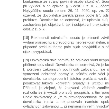
konkurence ze strany povinné osoby skončilo“. Sou
při výkladu a při aplikaci § 5 odst. 1 z. o. k. odc
Nejvyššího soudu ze dne 26. 11. 2020, sp. zn. 2
uzavřel, že dovolatelce zanikla práva podle § 5 ods
prekluze. Dovolatelka se domnívá, že uplatnila svůj
zachována jak objektivní, tak i subjektivní prekluzi
odst. 2 z. o. k.
[18] Rozhodnutí odvolacího soudu je ohledně závě
vydání prospěchu a převod práv nepřezkoumatelné, n
případné prekluzi těchto práv nijak nevyjádřil a s 
nijak nevypořádal.
[19] Dovolatelka dále namítá, že odvolací soud nespr
příčinné souvislosti. Dovolatelka se domnívá, že jelik
k porušení zákonných povinností žalovanou, ale 
vymezení ochranné normy a průběh celé věci j
dovolatelku se stoprocentní jistotou prokázat vzn
posuzovat takové konkrétní případy s určitou mí
Přičemž je zřejmé, že žalovaná vědomě zamlčela 
rozhodla se ji využít pro svůj prospěch, a tím por
Podle dovolatelky je „míra pravděpodobnosti, že p
dovolatelka rostla a expandovala namísto spol
ovládaných žalovanou … přinejmenším velmi vysoká“