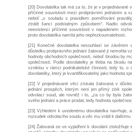
[20] Dovolatelka tak má za to, že je v projednávané
příčinné souvislosti mezi protiprávním jednáním a v
neboť „v souladu s pravidlem poměřování pravdě
ztrátě šancí podstatným způsobem“. Nadto odvol
neexistenci příčinné souvislosti v napadeném rozhod
proto dovolatelka namítá jeho nepřezkoumatelnost.
[21] Konečně dovolatelka nesouhlasí se závěrem 
důsledku protiprávního jednání žalované jí nemohla 
hodnoty obchodních společností, neboť škodou by moh
společností. Podle dovolatelky je třeba na škodu na
vzniklou v rámci podnikatelské činnosti, tedy to, o
dovolatelky, který je kvantifikovatelný jako hodnota sp
[22] V projednávané věci získala žalovaná v důsle
jednání prospěch, kterým není jen přímý zisk spol
odvolací soud, ale rovněž i to, „za co by byla ža
svého jednání a práce prodat, tedy hodnota společnost
[23] Vzhledem k uvedenému dovolatelka navrhuje, a
rozsudek odvolacího soudu a věc mu vrátil k dalšímu 
[24] Žalovaná se ve vyjádření k dovolání ztotožňuje