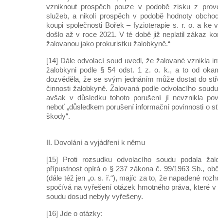
vzniknout prospěch pouze v podobě zisku z provo
služeb, a nikoli prospěch v podobě hodnoty obchod
koupi společnosti Bořek – fyzioterapie s. r. o. a ke 
došlo až v roce 2021. V té době již neplatil zákaz k
žalovanou jako prokuristku žalobkyně.“
[14] Dále odvolací soud uvedl, že žalované vznikla i
žalobkyni podle § 54 odst. 1 z. o. k., a to od ok
dozvěděla, že se svým jednáním může dostat do st
činnosti žalobkyně. Žalovaná podle odvolacího soudu 
avšak v důsledku tohoto porušení jí nevznikla pov
neboť „důsledkem porušení informační povinnosti o s
škody“.
II. Dovolání a vyjádření k němu
[15] Proti rozsudku odvolacího soudu podala žal
přípustnost opírá o § 237 zákona č. 99/1963 Sb., o
(dále též jen „o. s. ř.“), majíc za to, že napadené ro
spočívá na vyřešení otázek hmotného práva, které v
soudu dosud nebyly vyřešeny.
[16] Jde o otázky: