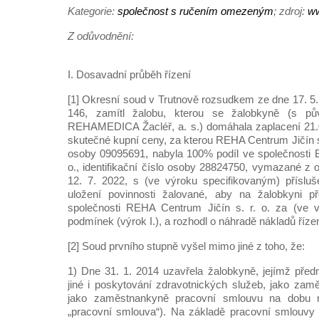
Kategorie:
společnost s ručením omezeným
; zdroj:
ww
Z odůvodnění:
I. Dosavadní průběh řízení
[1] Okresní soud v Trutnově rozsudkem ze dne 17. 5. 
146, zamítl žalobu, kterou se žalobkyně (s pů
REHAMEDICA Žacléř, a. s.) domáhala zaplacení 21.
skutečné kupní ceny, za kterou REHA Centrum Jičín s. r
osoby 09095691, nabyla 100% podíl ve společnosti Bo
o., identifikační číslo osoby 28824750, vymazané z 
12. 7. 2022, s (ve výroku specifikovaným) přísluš
uložení povinnosti žalované, aby na žalobkyni p
společnosti REHA Centrum Jičín s. r. o. za (ve v
podmínek (výrok I.), a rozhodl o náhradě nákladů řízení
[2] Soud prvního stupně vyšel mimo jiné z toho, že:
1) Dne 31. 1. 2014 uzavřela žalobkyně, jejímž pře
jiné i poskytování zdravotnických služeb, jako zam
jako zaměstnankyně pracovní smlouvu na dobu ne
„pracovní smlouva“). Na základě pracovní smlouvy 