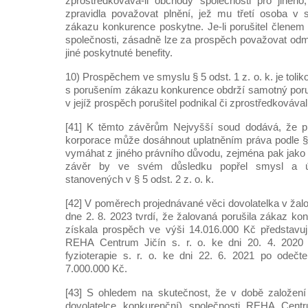
zprostředkovává-li obchody společnosti pro jiného
zpravidla považovat plnění, jež mu třetí osoba v 
zákazu konkurence poskytne. Je-li porušitel členem 
společnosti, zásadně lze za prospěch považovat od
jiné poskytnuté benefity.
10) Prospěchem ve smyslu § 5 odst. 1 z. o. k. je toliko 
s porušením zákazu konkurence obdrží samotný poruši
v jejíž prospěch porušitel podnikal či zprostředkováva
[41] K těmto závěrům Nejvyšší soud dodává, že pl
korporace může dosáhnout uplatněním práva podle § 5
vymáhat z jiného právního důvodu, zejména pak jak
závěr by ve svém důsledku popřel smysl a úče
stanovených v § 5 odst. 2 z. o. k.
[42] V poměrech projednávané věci dovolatelka v žalo
dne 2. 8. 2023 tvrdí, že žalovaná porušila zákaz k
získala prospěch ve výši 14.016.000 Kč představuj
REHA Centrum Jičín s. r. o. ke dni 20. 4. 2020 
fyzioterapie s. r. o. ke dni 22. 6. 2021 po odečt
7.000.000 Kč.
[43] S ohledem na skutečnost, že v době založení
dovolatelce konkurenční) společnosti REHA Centr