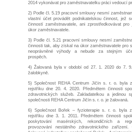
2014 vykonávat pro zaměstnavatelku práci vedoucí p
2) Podle čl. 5.19 pracovní smlouvy nesmí zaměstna
vlastní účet provádět podnikatelskou činnost, jež s
činností zaměstnavatele, ani zprostředkovávat pro
úkor zaměstnavatele.
3) Podle čl. 5.21 pracovní smlouvy nesmí zaměstna
činnosti tak, aby získal na úkor zaměstnavatele pro 
neoprávněné výhody a nebude za stejným účele
prospěch.
4) Žalovaná byla v období od 27. 1. 2020 do 7. 9.
žalobkyně.
5) Společnost REHA Centrum Jičín s. r. o. byla 
rejstříku dne 20. 4. 2020. Předmětem činnosti spo
zdravotnických služeb. Zakladatelkou a jedinou sp
společnosti REHA Centrum Jičín s. r. o. je žalovaná.
6) Společnost Bořek – fyzioterapie s. r. o. byla
rejstříku dne 3. 1. 2011. Předmětem činnosti spol
poskytování masérských, rekondičních a reg
provozování nestátního zdravotnického zařízení