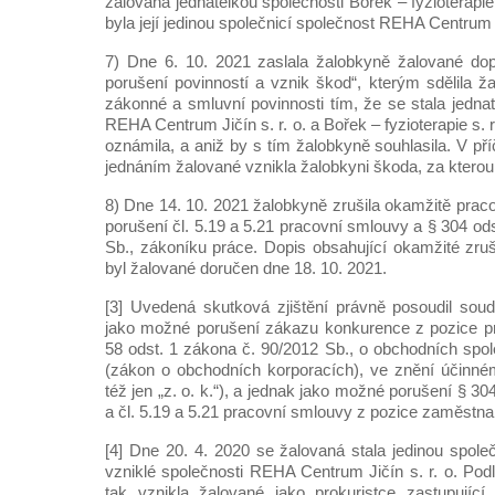
žalovaná jednatelkou společnosti Bořek – fyzioterapie 
byla její jedinou společnicí společnost REHA Centrum Ji
7) Dne 6. 10. 2021 zaslala žalobkyně žalované d
porušení povinností a vznik škod“, kterým sdělila ž
zákonné a smluvní povinnosti tím, že se stala jedna
REHA Centrum Jičín s. r. o. a Bořek – fyzioterapie s. r.
oznámila, a aniž by s tím žalobkyně souhlasila. V pří
jednáním žalované vznikla žalobkyni škoda, za ktero
8) Dne 14. 10. 2021 žalobkyně zrušila okamžitě prac
porušení čl. 5.19 a 5.21 pracovní smlouvy a § 304 od
Sb., zákoníku práce. Dopis obsahující okamžité zr
byl žalované doručen dne 18. 10. 2021.
[3] Uvedená skutková zjištění právně posoudil sou
jako možné porušení zákazu konkurence z pozice pr
58 odst. 1 zákona č. 90/2012 Sb., o obchodních spo
(zákon o obchodních korporacích), ve znění účinné
též jen „z. o. k.“), a jednak jako možné porušení § 3
a čl. 5.19 a 5.21 pracovní smlouvy z pozice zaměstn
[4] Dne 20. 4. 2020 se žalovaná stala jedinou spole
vzniklé společnosti REHA Centrum Jičín s. r. o. Pod
tak vznikla žalované jako prokuristce zastupující