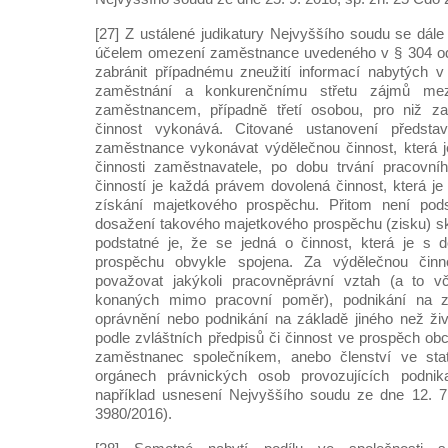
[27] Z ustálené judikatury Nejvyššího soudu se dá
účelem omezení zaměstnance uvedeného v § 304 ods
zabránit případnému zneužití informací nabytých v
zaměstnání a konkurenčnímu střetu zájmů me
zaměstnancem, případně třetí osobou, pro niž z
činnost vykonává. Citované ustanovení předst
zaměstnance vykonávat výdělečnou činnost, která
činnosti zaměstnavatele, po dobu trvání pracovn
činností je každá právem dovolená činnost, která 
získání majetkového prospěchu. Přitom není pod
dosažení takového majetkového prospěchu (zisku) sku
podstatné je, že se jedná o činnost, která je s
prospěchu obvykle spojena. Za výdělečnou činno
považovat jakýkoli pracovněprávní vztah (a to v
konaných mimo pracovní poměr), podnikání na z
oprávnění nebo podnikání na základě jiného než ži
podle zvláštních předpisů či činnost ve prospěch obch
zaměstnanec společníkem, anebo členství ve statu
orgánech právnických osob provozujících podnika
například usnesení Nejvyššího soudu ze dne 12. 7
3980/2016).