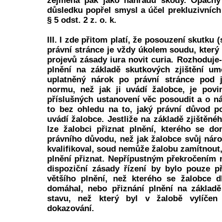
zejména pak jako náhradu škody. Opačný
důsledku popřel smysl a účel prekluzivních
§ 5 odst. 2 z. o. k.
III. I zde přitom platí, že posouzení skutku
právní stránce je vždy úkolem soudu, který
projevů zásady iura novit curia. Rozhoduje
plnění na základě skutkových zjištění um
uplatněný nárok po právní stránce pod 
normu, než jak ji uvádí žalobce, je povi
příslušných ustanovení věc posoudit a o n
to bez ohledu na to, jaký právní důvod p
uvádí žalobce. Jestliže na základě zjištěn
lze žalobci přiznat plnění, kterého se d
právního důvodu, než jak žalobce svůj náro
kvalifikoval, soud nemůže žalobu zamítnout
plnění přiznat. Nepřípustným překročením
dispoziční zásady řízení by bylo pouze p
většího plnění, než kterého se žalobce d
domáhal, nebo přiznání plnění na základě
stavu, než který byl v žalobě vylíče
dokazování.