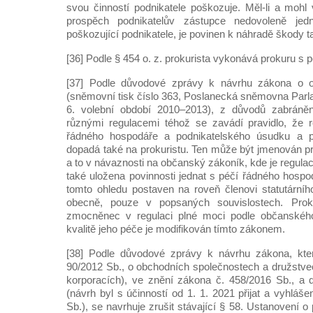
svou činností podnikatele poškozuje. Měl-li a mohl 
prospěch podnikatelův zástupce nedovoleně jed
poškozující podnikatele, je povinen k náhradě škody ta
[36] Podle § 454 o. z. prokurista vykonává prokuru s 
[37] Podle důvodové zprávy k návrhu zákona o o
(sněmovní tisk číslo 363, Poslanecká sněmovna Parl
6. volební období 2010–2013), z důvodů zabránění
různými regulacemi téhož se zavádí pravidlo, že r
řádného hospodáře a podnikatelského úsudku a pr
dopadá také na prokuristu. Ten může být jmenován pr
a to v návaznosti na občanský zákoník, kde je regul
také uložena povinnosti jednat s péčí řádného hospod
tomto ohledu postaven na roveň členovi statutárníh
obecně, pouze v popsaných souvislostech. Proku
zmocněnec v regulaci plné moci podle občanskéh
kvalitě jeho péče je modifikován tímto zákonem.
[38] Podle důvodové zprávy k návrhu zákona, kt
90/2012 Sb., o obchodních společnostech a družstv
korporacích), ve znění zákona č. 458/2016 Sb., a d
(návrh byl s účinností od 1. 1. 2021 přijat a vyhláš
Sb.), se navrhuje zrušit stávající § 58. Ustanovení o