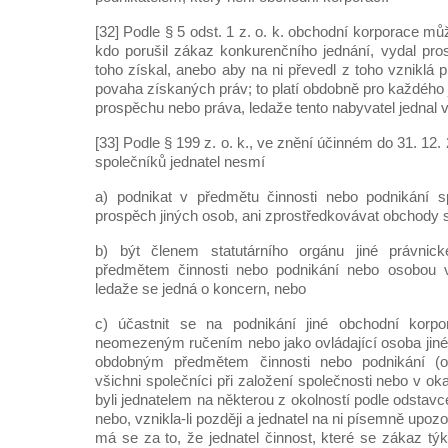
[32] Podle § 5 odst. 1 z. o. k. obchodní korporace mů
kdo porušil zákaz konkurenčního jednání, vydal pro
toho získal, anebo aby na ni převedl z toho vzniklá p
povaha získaných práv; to platí obdobně pro každého 
prospěchu nebo práva, ledaže tento nabyvatel jednal v
[33] Podle § 199 z. o. k., ve znění účinném do 31. 12
společníků jednatel nesmí
a) podnikat v předmětu činnosti nebo podnikání sp
prospěch jiných osob, ani zprostředkovávat obchody s
b) být členem statutárního orgánu jiné právn
předmětem činnosti nebo podnikání nebo osobou 
ledaže se jedná o koncern, nebo
c) účastnit se na podnikání jiné obchodní korpo
neomezeným ručením nebo jako ovládající osoba jin
obdobným předmětem činnosti nebo podnikání (o
všichni společníci při založení společnosti nebo v ok
byli jednatelem na některou z okolností podle odstav
nebo, vznikla-li později a jednatel na ni písemně upoz
má se za to, že jednatel činnost, které se zákaz t