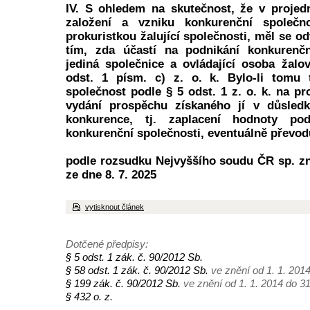
IV. S ohledem na skutečnost, že v projed
založení a vzniku konkurenční společno
prokuristkou žalující společnosti, měl se o
tím, zda účastí na podnikání konkurenčn
jediná společnice a ovládající osoba žalo
odst. 1 písm. c) z. o. k. Bylo-li tomu t
společnost podle § 5 odst. 1 z. o. k. na p
vydání prospěchu získaného jí v důsled
konkurence, tj. zaplacení hodnoty pod
konkurenční společnosti, eventuálně převod
podle rozsudku Nejvyššího soudu ČR sp. zn
ze dne 8. 7. 2025
vytisknout článek
Dotčené předpisy:
§ 5 odst. 1 zák. č. 90/2012 Sb.
§ 58 odst. 1 zák. č. 90/2012 Sb.
ve znění od 1. 1. 2014
§ 199 zák. č. 90/2012 Sb.
ve znění od 1. 1. 2014 do 31
§ 432 o. z.