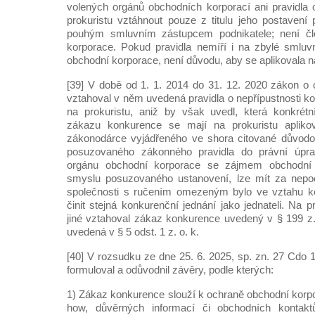
volených orgánů obchodních korporací ani pravidla 
prokuristu vztáhnout pouze z titulu jeho postavení p
pouhým smluvním zástupcem podnikatele; není č
korporace. Pokud pravidla nemíří i na zbylé smluv
obchodní korporace, není důvodu, aby se aplikovala na
[39] V době od 1. 1. 2014 do 31. 12. 2020 zákon o
vztahoval v něm uvedená pravidla o nepřípustnosti k
na prokuristu, aniž by však uvedl, která konkrét
zákazu konkurence se mají na prokuristu apliko
zákonodárce vyjádřeného ve shora citované důvodo
posuzovaného zákonného pravidla do právní úpra
orgánu obchodní korporace se zájmem obchodní 
smyslu posuzovaného ustanovení, lze mít za nepoc
společnosti s ručením omezeným bylo ve vztahu k
činit stejná konkurenční jednání jako jednateli. Na 
jiné vztahoval zákaz konkurence uvedený v § 199 z. 
uvedená v § 5 odst. 1 z. o. k.
[40] V rozsudku ze dne 25. 6. 2025, sp. zn. 27 Cdo 
formuloval a odůvodnil závěry, podle kterých:
1) Zákaz konkurence slouží k ochraně obchodní korpo
how, důvěrných informací či obchodních kontak