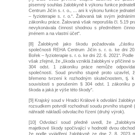
písemný souhlas žalobkyně k výkonu funkce jednate
Centrum Jičín s. r. o., … ani k výkonu funkce jednate
– fyzioterapie s. r. o.“. Žalovaná tak svým jednání
zákoníku práce. Žalovaná však neporušila čl. 5.19 p
nevykonávala činnost shodnou s předmětem činnos
jménem a na vlastní účet“.
[8] Žalobkyně jako škodu požadovala „částku 
společnosti REHA Centrum Jičín s. r. o. ke dni 20
Bořek – fyzioterapie s. r. o. ke dni 22. 6. 2021“. Podl
však zřejmé, že „škoda vzniklá žalobkyni v příčinné s
304 odst. 1 zákoníku práce nemůže odpovída
společností. Soud prvního stupně proto uzavřel, 
břemeno tvrzení k rozhodným skutečnostem, tj. k 
souvislosti s porušením § 304 odst. 1 zákoníku p
škoda a jaká je výše této škody“.
[9] Krajský soud v Hradci Králové k odvolání žalobk
rozsudkem potvrdil rozhodnutí soudu prvního stupně (
náhradě nákladů odvolacího řízení (druhý výrok).
[10] Odvolací soud předně uvedl, že „žalobky
majetkové škody spočívající v hodnotě dvou obchodn
že podle vyjádření žalobkyně ze dne 2. 8. 2023 