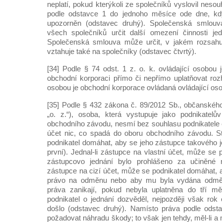
neplatí, pokud kterýkoli ze společníků vyslovil nesou
podle odstavce 1 do jednoho měsíce ode dne, kdy
upozorněn (odstavec druhý). Společenská smlo
všech společníků určit další omezení činnosti jedn
Společenská smlouva může určit, v jakém rozsah
vztahuje také na společníky (odstavec čtvrtý).
[34] Podle § 74 odst. 1 z. o. k. ovládající osobou
obchodní korporaci přímo či nepřímo uplatňovat rozh
osobou je obchodní korporace ovládaná ovládající os
[35] Podle § 432 zákona č. 89/2012 Sb., občanského
„o. z.“), osoba, která vystupuje jako podnikatelů
obchodního závodu, nesmí bez souhlasu podnikatele či
účet nic, co spadá do oboru obchodního závodu. St
podnikatel domáhat, aby se jeho zástupce takového j
první). Jednal-li zástupce na vlastní účet, může se
zástupcovo jednání bylo prohlášeno za učiněné n
zástupce na cizí účet, může se podnikatel domáhat,
právo na odměnu nebo aby mu byla vydána odměna
práva zanikají, pokud nebyla uplatněna do tří m
podnikatel o jednání dozvěděl, nejpozději však rok
došlo (odstavec druhý). Namísto práva podle odst
požadovat náhradu škody; to však jen tehdy, měl-li a