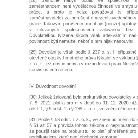
[28] Samotné nabytí podílu ve společnosti
zaměstnancem není výdělečnou činností ve smyslu 
práce, a proto je nelze považovat (v přípa
zaměstnavatele) za porušení omezení uvedeného v 
práce. Takovým porušením mohl být (pouze) úplatný 
v citovaných společnostech žalovanou bez s
Dovolatelkou tvrzená škoda však adekvátním násl
povinnosti býti nemůže, neboť s ním nijak nesouvisí.
[29] Dovolání je však podle § 237 o. s. ř. přípustné
otevřené otázky hmotného práva týkající se výkladu § 
z. o. k., jež dosud nebyla v rozhodovací praxi Nejv
souvislostech řešena.
IV. Důvodnost dovolání
[30] Jelikož žalovaná byla prokuristkou dovolatelky v
7. 9. 2021, platila pro ni v době do 31. 12. 2020 níž
odst. 1, § 5 odst. 1 a § 199 z. o. k., ve znění účinném 
[31] Podle § 58 odst. 1 z. o. k., ve znění účinném do
§ 51 až 57 a pravidla tohoto zákona o nepřípustnost
se použijí také na prokuristu; to platí přiměřeně p
podnikatelem, který není obchodní korporací.