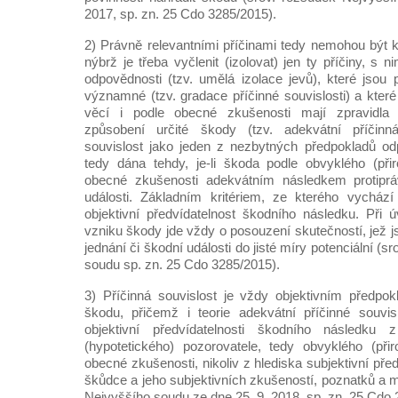
2017, sp. zn. 25 Cdo 3285/2015).
2) Právně relevantními příčinami tedy nemohou být kte
nýbrž je třeba vyčlenit (izolovat) jen ty příčiny, s 
odpovědnosti (tzv. umělá izolace jevů), které jsou
významné (tzv. gradace příčinné souvislosti) a kter
věcí i podle obecné zkušenosti mají zpravidla 
způsobení určité škody (tzv. adekvátní příčinná
souvislost jako jeden z nezbytných předpokladů od
tedy dána tehdy, je-li škoda podle obvyklého (při
obecné zkušenosti adekvátním následkem protiprá
události. Základním kritériem, ze kterého vychází 
objektivní předvídatelnost škodního následku. Při ú
vzniku škody jde vždy o posouzení skutečností, jež j
jednání či škodní události do jisté míry potenciální (
soudu sp. zn. 25 Cdo 3285/2015).
3) Příčinná souvislost je vždy objektivním předpo
škodu, přičemž i teorie adekvátní příčinné souvisl
objektivní předvídatelnosti škodního následku z
(hypotetického) pozorovatele, tedy obvyklého (při
obecné zkušenosti, nikoliv z hlediska subjektivní pře
škůdce a jeho subjektivních zkušeností, poznatků a 
Nejvyššího soudu ze dne 25. 9. 2018, sp. zn. 25 Cdo 