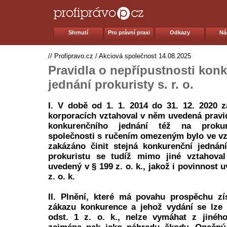
Shrnutí
Pro právní praxi
Odkazy
Ná
//
Profipravo.cz
/
Akciová společnost
14.08.2025
Pravidla o nepřípustnosti kon
jednání prokuristy s. r. o.
I. V době od 1. 1. 2014 do 31. 12. 2020 
korporacích vztahoval v něm uvedená pravid
konkurenčního jednání též na prokuri
společnosti s ručením omezeným bylo ve vz
zakázáno činit stejná konkurenční jednání
prokuristu se tudíž mimo jiné vztahova
uvedený v § 199 z. o. k., jakož i povinnost 
z. o. k.
II. Plnění, které má povahu prospěchu z
zákazu konkurence a jehož vydání se lze
odst. 1 z. o. k., nelze vymáhat z jinéh