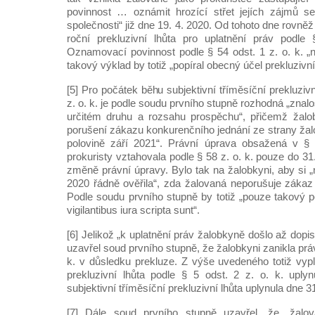
povinnost … oznámit hrozící střet jejích zájmů s
společnosti“ již dne 19. 4. 2020. Od tohoto dne rovněž
roční prekluzivní lhůta pro uplatnění práv podle 
Oznamovací povinnost podle § 54 odst. 1 z. o. k. „n
takový výklad by totiž „popíral obecný účel prekluzivní
[5] Pro počátek běhu subjektivní tříměsíční prekluzivn
z. o. k. je podle soudu prvního stupně rozhodná „znal
určitém druhu a rozsahu prospěchu“, přičemž žalo
porušení zákazu konkurenčního jednání ze strany žal
polovině září 2021“. Právní úprava obsažená v §
prokuristy vztahovala podle § 58 z. o. k. pouze do 31
změně právní úpravy. Bylo tak na žalobkyni, aby si „
2020 řádně ověřila“, zda žalovaná neporušuje zákaz
Podle soudu prvního stupně by totiž „pouze takový 
vigilantibus iura scripta sunt“.
[6] Jelikož „k uplatnění práv žalobkyně došlo až dopi
uzavřel soud prvního stupně, že žalobkyni zanikla práv
k. v důsledku prekluze. Z výše uvedeného totiž vypl
prekluzivní lhůta podle § 5 odst. 2 z. o. k. uply
subjektivní tříměsíční prekluzivní lhůta uplynula dne 31
[7] Dále soud prvního stupně uzavřel, že „žalo