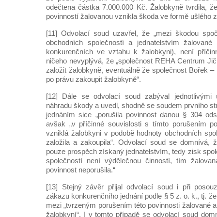
odečtena částka 7.000.000 Kč. Žalobkyně tvrdila, že
povinností žalovanou vznikla škoda ve formě ušlého z
[11] Odvolací soud uzavřel, že „mezi škodou spoč
obchodních společností a jednatelstvím žalované
konkurenčních ve vztahu k žalobkyni), není příčin
ničeho nevyplývá, že „společnost REHA Centrum Jičín
založit žalobkyně, eventuálně že společnost Bořek – f
po právu zakoupit žalobkyně“.
[12] Dále se odvolací soud zabýval jednotlivými
náhradu škody a uvedl, shodně se soudem prvního s
jednáním sice „porušila povinnost danou § 304 ods
avšak „v příčinné souvislosti s tímto porušením p
vzniklá žalobkyni v podobě hodnoty obchodních spol
založila a zakoupila“. Odvolací soud se domnívá, 
pouze prospěch získaný jednatelstvím, tedy zisk spo
společností není výdělečnou činností, tím žalova
povinnost neporušila.“
[13] Stejný závěr přijal odvolací soud i při poso
zákazu konkurenčního jednání podle § 5 z. o. k., tj. že
mezi „tvrzeným porušením této povinnosti žalované 
žalobkyní“. I v tomto případě se odvolací soud dom