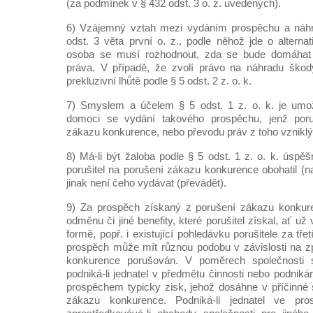
(za podmínek v § 432 odst. 3 o. z. uvedených).
6) Vzájemný vztah mezi vydáním prospěchu a náhr
odst. 3 věta první o. z., podle něhož jde o alterna
osoba se musí rozhodnout, zda se bude domáhat
práva. V případě, že zvolí právo na náhradu škody
prekluzivní lhůtě podle § 5 odst. 2 z. o. k.
7) Smyslem a účelem § 5 odst. 1 z. o. k. je umož
domoci se vydání takového prospěchu, jenž poruš
zákazu konkurence, nebo převodu práv z toho vzniklý
8) Má-li být žaloba podle § 5 odst. 1 z. o. k. úspě
porušitel na porušení zákazu konkurence obohatil (n
jinak není čeho vydávat (převádět).
9) Za prospěch získaný z porušení zákazu konkuren
odměnu či jiné benefity, které porušitel získal, ať už
formě, popř. i existující pohledávku porušitele za tř
prospěch může mít různou podobu v závislosti na z
konkurence porušován. V poměrech společnosti
podniká-li jednatel v předmětu činnosti nebo podniká
prospěchem typicky zisk, jehož dosáhne v příčinné 
zákazu konkurence. Podniká-li jednatel ve pr