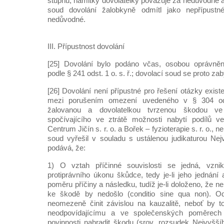
stupňů, námitky dovolatelky považuje za nedůvodné a
soud dovolání žalobkyně odmítl jako nepřípustné
nedůvodné.
III. Přípustnost dovolání
[25] Dovolání bylo podáno včas, osobou oprávněn
podle § 241 odst. 1 o. s. ř.; dovolací soud se proto zab
[26] Dovolání není přípustné pro řešení otázky existe
mezi porušením omezení uvedeného v § 304 od
žalovanou a dovolatelkou tvrzenou škodou v
spočívajícího ve ztrátě možnosti nabytí podílů 
Centrum Jičín s. r. o. a Bořek – fyzioterapie s. r. o., 
soud vyřešil v souladu s ustálenou judikaturou Ne
podává, že:
1) O vztah příčinné souvislosti se jedná, vznik
protiprávního úkonu škůdce, tedy je-li jeho jedná
poměru příčiny a následku, tudíž je-li doloženo, že n
ke škodě by nedošlo (conditio sine qua non). O
neomezeně činit závislou na kauzalitě, neboť by 
neodpovídajícímu a ve společenských poměrech
povinnosti nahradit škodu (srov. rozsudek Nejvyšš