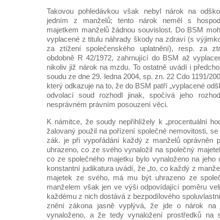
Takovou pohledávkou však nebyl nárok na odško
jedním z manželů; tento nárok neměl s hospo
majetkem manželů žádnou souvislost. Do BSM mohl
vyplacené z titulu náhrady škody na zdraví (s výjim
za ztížení společenského uplatnění), resp. za zt
obdobně R 42/1972, zahrnující do BSM až vyplacen
nikoliv již nárok na mzdu. To ostatně uvádí i předc
soudu ze dne 29. ledna 2004, sp. zn. 22 Cdo 1191/200
který odkazuje na to, že do BSM patří „vyplacené od
odvolací soud rozhodl jinak, spočívá jeho rozhod
nesprávném právním posouzení věci.
K námitce, že soudy nepřihlížely k „procentuální ho
žalovaný použil na pořízení společné nemovitosti, se
zák. je při vypořádání každý z manželů oprávněn 
uhrazeno, co ze svého vynaložil na společný majetek
co ze společného majetku bylo vynaloženo na jeho 
konstantní judikatura uvádí, že „to, co každý z manže
majetek ze svého, má mu být uhrazeno ze spole
manželem však jen ve výši odpovídající poměru velik
každému z nich dostává z bezpodílového spoluvlastnic
znění zákona jasně vyplývá, že jde o nárok na 
vynaloženo, a že tedy vynaložení prostředků na