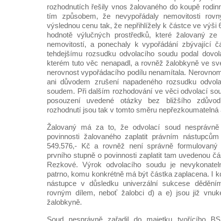
rozhodnutích řešily vnos žalovaného do koupě rod
tím způsobem, že nevypořádaly nemovitosti rovný
výslednou cenu tak, že nepřihlížely k částce ve výši 6
hodnotě výlučných prostředků, které žalovaný ze
nemovitostí, a ponechaly k vypořádání zbývající čás
tehdejšímu rozsudku odvolacího soudu podal dovol
kterém tuto věc nenapadl, a rovněž žalobkyně ve sv
nerovnost vypořádacího podílu nenamítala. Nerovno
ani důvodem zrušení napadeného rozsudku odvol
soudem. Při dalším rozhodování ve věci odvolací sou
posouzení uvedené otázky bez bližšího zdůvod
rozhodnutí jsou tak v tomto směru nepřezkoumatelná
Žalovaný má za to, že odvolací soud nesprávně f
povinnosti žalovaného zaplatit právním nástupců
549.576,- Kč a rovněž není správně formulovaný
prvního stupně o povinnosti zaplatit tam uvedenou čás
Rezkové. Výrok odvolacího soudu je nevykonateln
patrno, komu konkrétně má být částka zaplacena. I k
nástupce v důsledku univerzální sukcese děděním
rovným dílem, neboť žalobci d) a e) jsou již vn
žalobkyně.
Soud nesprávně zařadil do majetku tvořícího B