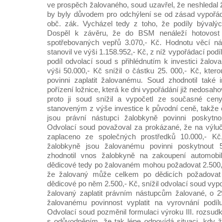
ve prospěch žalovaného, soud uzavřel, že neshledal 
by byly důvodem pro odchýlení se od zásad vypořá
obč. zák. Vycházel tedy z toho, že podíly bývalýc
Dospěl k závěru, že do BSM nenáleží hotovost
spotřebovaných vepřů 3.070,- Kč. Hodnotu věcí n
stanovil ve výši 1.158.952,- Kč, z níž vypořádací podíl
podíl odvolací soud s přihlédnutím k investici žalo
výši 50.000,- Kč snížil o částku 25. 000,- Kč, kter
povinni zaplatit žalovanému. Soud zhodnotil také 
pořízení ložnice, která ke dni vypořádání již nedosah
proto ji soud snížil a vypočetl ze současné ce
stanoveným z výše investice k původní ceně, takže č
jsou právní nástupci žalobkyně povinni poskytno
Odvolací soud považoval za prokázané, že na výluč
zaplaceno ze společných prostředků 10.000,- Kč,
žalobkyně jsou žalovanému povinni poskytnout 
zhodnotil vnos žalobkyně na zakoupení automobil
dědicové tedy po žalovaném mohou požadovat 2.500,
že žalovaný může celkem po dědicích požadovat 
dědicové po něm 2.500,- Kč, snížil odvolací soud vypo
žalovaný zaplatit právním nástupcům žalované, o 29
žalovanému povinnost vyplatit na vyrovnání podíl
Odvolací soud pozměnil formulaci výroku III. rozsud
s odůvodněním, že tak lépe odpovídá situaci, kdy ž