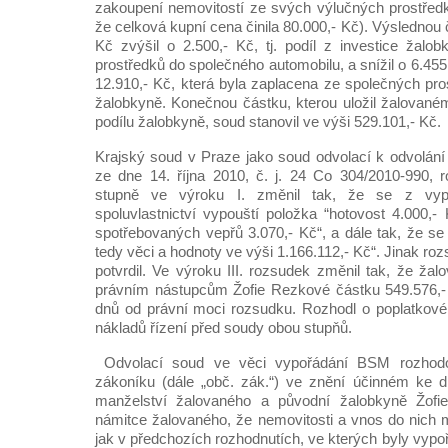
zakoupení nemovitostí ze svých výlučných prostřed
že celková kupní cena činila 80.000,- Kč). Výslednou 
Kč zvýšil o 2.500,- Kč, tj. podíl z investice žalob
prostředků do společného automobilu, a snížil o 6.455,-
12.910,- Kč, která byla zaplacena ze společných pro
žalobkyně. Konečnou částku, kterou uložil žalovaném
podílu žalobkyně, soud stanovil ve výši 529.101,- Kč.
Krajský soud v Praze jako soud odvolací k odvolán
ze dne 14. října 2010, č. j. 24 Co 304/2010-990, 
stupně ve výroku I. změnil tak, že se z vypo
spoluvlastnictví vypouští položka “hotovost 4.000,-
spotřebovaných vepřů 3.070,- Kč“, a dále tak, že se
tedy věci a hodnoty ve výši 1.166.112,- Kč“. Jinak rozs
potvrdil. Ve výroku III. rozsudek změnil tak, že žalo
právním nástupcům Žofie Rezkové částku 549.576,- 
dnů od právní moci rozsudku. Rozhodl o poplatkové
nákladů řízení před soudy obou stupňů.
Odvolací soud ve věci vypořádání BSM rozhodo
zákoníku (dále „obč. zák.“) ve znění účinném ke d
manželství žalovaného a původní žalobkyně Žofi
námitce žalovaného, že nemovitosti a vnos do nich 
jak v předchozích rozhodnutích, ve kterých byly vyp