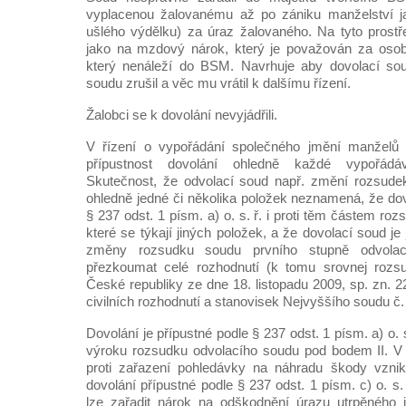
vyplacenou žalovanému až po zániku manželství j
ušlého výdělku) za úraz žalovaného. Na tyto prost
jako na mzdový nárok, který je považován za oso
který nenáleží do BSM. Navrhuje aby dovolací so
soudu zrušil a věc mu vrátil k dalšímu řízení.
Žalobci se k dovolání nevyjádřili.
V řízení o vypořádání společného jmění manželů
přípustnost dovolání ohledně každé vypořádá
Skutečnost, že odvolací soud např. změní rozsude
ohledně jedné či několika položek neznamená, že dov
§ 237 odst. 1 písm. a) o. s. ř. i proti těm částem ro
které se týkají jiných položek, a že dovolací soud je
změny rozsudku soudu prvního stupně odvola
přezkoumat celé rozhodnutí (k tomu srovnej rozs
České republiky ze dne 18. listopadu 2009, sp. zn. 
civilních rozhodnutí a stanovisek Nejvyššího soudu č.
Dovolání je přípustné podle § 237 odst. 1 písm. a) o. 
výroku rozsudku odvolacího soudu pod bodem II. V 
proti zařazení pohledávky na náhradu škody vznikl
dovolání přípustné podle § 237 odst. 1 písm. c) o. s
lze zařadit nárok na odškodnění úrazu utrpěného 