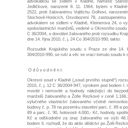
advokátkou se sídlem v Kladně, náměstí Staro
Jedličkové, narozené 8. 11. 1964, bytem v Kladn
2522, proti žalovanému Vojtěchu Golhovi, narozené
Stochově-Honicích, Osvobození 78, zastoupenému 
advokátem se sídlem v Kladně, Kleinerova 24, o vy
spoluvlastnictví manželů, vedené u Okresního soudu 
C 36/2004, o dovolání žalovaného proti rozsudku Kra
dne 14. října 2010, č. j. 24 Co 304/2010-990, takto:
Rozsudek Krajského soudu v Praze ze dne 14. ří
304/2010-990, se ruší a věc se vrací tomuto soudu k d
O d ů v o d n ě n í:
Okresní soud v Kladně („soud prvního stupně“) roz
2010, č. j. 12 C 36/2004-947, výrokem pod bodem I. 
movité i nemovité a hodnoty náležející do bezpodí
manželů žalovaného a Žofie Rezkové v ceně 1.166.1
výlučného vlastnictví žalovaného včetně nemovitos
budovy č. p. 78 na pozemku stavební parc. č. 89 a p
89 a parc. č. 90, hotovosti 4.000,- Kč, hodnoty spot
Kč a odškodnění za úraz žalovaného ve výši 48.
bodem II. rozhodl, že do aktiv dědictví po Žofii Rezk