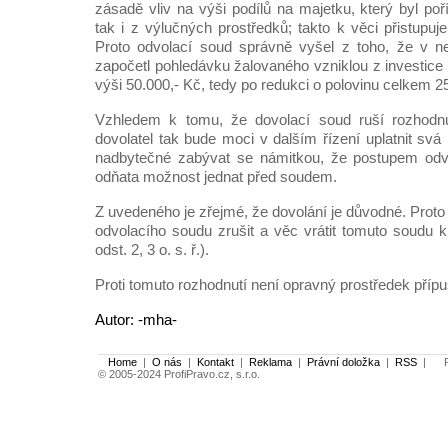
zásadě vliv na výši podílů na majetku, který byl po
tak i z výlučných prostředků; takto k věci přistupuje
Proto odvolací soud správně vyšel z toho, že v n
započetl pohledávku žalovaného vzniklou z investice
výši 50.000,- Kč, tedy po redukci o polovinu celkem 2
Vzhledem k tomu, že dovolací soud ruší rozhodnu
dovolatel tak bude moci v dalším řízení uplatnit svá
nadbytečné zabývat se námitkou, že postupem odv
odňata možnost jednat před soudem.
Z uvedeného je zřejmé, že dovolání je důvodné. Proto
odvolacího soudu zrušit a věc vrátit tomuto soudu k
odst. 2, 3 o. s. ř.).
Proti tomuto rozhodnutí není opravný prostředek přípu
Autor: -mha-
Home
|
O nás
|
Kontakt
|
Reklama
|
Právní doložka
|
RSS
|
Po
© 2005-2024 ProfiPravo.cz, s.r.o.