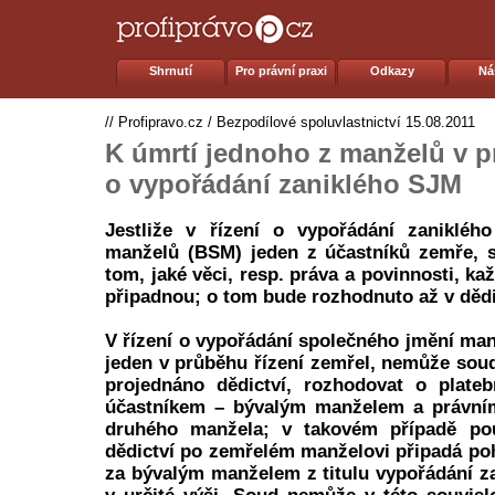
Shrnutí
Pro právní praxi
Odkazy
Ná
//
Profipravo.cz
/
Bezpodílové spoluvlastnictví
15.08.2011
K úmrtí jednoho z manželů v p
o vypořádání zaniklého SJM
Jestliže v řízení o vypořádání zanikléh
manželů (BSM) jeden z účastníků zemře, 
tom, jaké věci, resp. práva a povinnosti, k
připadnou; o tom bude rozhodnuto až v dědi
V řízení o vypořádání společného jmění man
jeden v průběhu řízení zemřel, nemůže sou
projednáno dědictví, rozhodovat o plateb
účastníkem – bývalým manželem a právními
druhého manžela; v takovém případě pou
dědictví po zemřelém manželovi připadá poh
za bývalým manželem z titulu vypořádání 