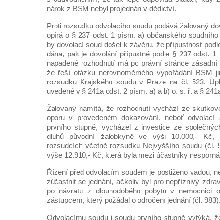
nárok z BSM nebyl projednán v dědictví.
Proti rozsudku odvolacího soudu podává žalovaný dov
opírá o § 237 odst. 1 písm. a) občanského soudního ř
by dovolací soud došel k závěru, že přípustnost podl
dána, pak je dovolání přípustné podle § 237 odst. 1 p
napadené rozhodnutí má po právní stránce zásadní
že řeší otázku nerovnoměrného vypořádání BSM ji
rozsudku Krajského soudu v Praze na čl. 523. Upl
uvedené v § 241a odst. 2 písm. a) a b) o. s. ř. a § 241a 
Žalovaný namítá, že rozhodnutí vychází ze skutkové
oporu v provedeném dokazování, neboť odvolací s
prvního stupně, vycházel z investice ze společnýc
dluhů původní žalobkyně ve výši 10.000,- Kč, 
rozsudcích včetně rozsudku Nejvyššího soudu (čl. 
výše 12.910,- Kč, která byla mezi účastníky nesporná 
Řízení před odvolacím soudem je postiženo vadou, 
zúčastnit se jednání, ačkoliv byl pro nepříznivý zdra
po návratu z dlouhodobého pobytu v nemocnici
zástupcem, který požádal o odročení jednání (čl. 983)
Odvolacímu soudu i soudu prvního stupně vytýká, ž