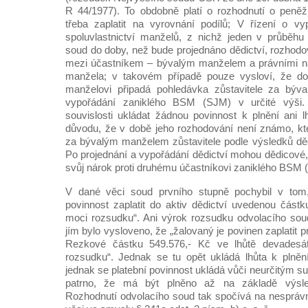
R 44/1977). To obdobně platí o rozhodnutí o peněž
třeba zaplatit na vyrovnání podílů; V řízení o vy
spoluvlastnictví manželů, z nichž jeden v průběhu
soud do doby, než bude projednáno dědictví, rozhodov
mezi účastníkem – bývalým manželem a právními nás
manžela; v takovém případě pouze vysloví, že do
manželovi připadá pohledávka zůstavitele za býv
vypořádání zaniklého BSM (SJM) v určité výši
souvislosti ukládat žádnou povinnost k plnění ani l
důvodu, že v době jeho rozhodování není známo, kt
za bývalým manželem zůstavitele podle výsledků dě
Po projednání a vypořádání dědictví mohou dědicové,
svůj nárok proti druhému účastníkovi zaniklého BSM (
V dané věci soud prvního stupně pochybil v tom,
povinnost zaplatit do aktiv dědictví uvedenou část
moci rozsudku“. Ani výrok rozsudku odvolacího sou
jím bylo vysloveno, že „žalovaný je povinen zaplatit
Rezkové částku 549.576,- Kč ve lhůtě devadesá
rozsudku“. Jednak se tu opět ukládá lhůta k plnění
jednak se platební povinnost ukládá vůči neurčitým s
patrno, že má být plněno až na základě výsle
Rozhodnutí odvolacího soud tak spočívá na nesprá