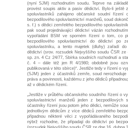
(nyní SJM) rozhodnutím soudu. Teprve na základě
provést soupis aktiv a pasiv dědictví. Bylo-li ještě
spoluvlastníků zahájeno občanské soudní řízení 
bezpodílového spoluvlastnictví manželů, soud dokončí 
s. ř.) s dědici zemřelého bezpodílového spoluvlastník
pak soud projednávající dědictví vázán rozhodnutí
vypořádání BSM ve sporném řízení o tom, co p
bezpodílového spoluvlastnictví do dědictví po 
spoluvlastníku, a tento majetek (dluhy) zařadí do
dědictví (srov. rozsudek Nejvyššího soudu ČSR ze 
sp. zn. 4 Cz 24/77, Sbírka soudních rozhodnutí a sta
č. 4 – dále též jen R 4/1980; obdobně jsou ozna
publikovaná v této sbírce)“. Jestliže tedy v řízení o
(SJM) jeden z účastníků zemře, soud nerozhoduje o
práva a povinnosti, každému z jeho dědiců připadnou
až v dědickém řízení.
„Jestliže v průběhu občanského soudního řízení o v
spoluvlastnictví manželů jeden z bezpodílových 
účastníky řízení jsou potom jeho dědici, nemůže sou
jednotlivým dědicům z více dědiců zemřelého bezpo
připadnou některé věci z vypořádávaného bezpodílo
nýbrž rozhodne, že připadají do dědictví po bezpo
(rozsudek Nejvyššího soudu ČSR ze dne 16. dubna 19