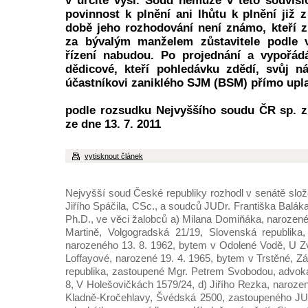
v určité výši. Soud nemůže v této souvisl
povinnost k plnění ani lhůtu k plnění již 
době jeho rozhodování není známo, kteří 
za bývalým manželem zůstavitele podle 
řízení nabudou. Po projednání a vypořád
dědicové, kteří pohledávku zdědí, svůj n
účastníkovi zaniklého SJM (BSM) přímo upla
podle rozsudku Nejvyššího soudu ČR sp. z
ze dne 13. 7. 2011
vytisknout článek
Nejvyšší soud České republiky rozhodl v senátě sl
Jiřího Spáčila, CSc., a soudců JUDr. Františka Baláka
Ph.D., ve věci žalobců a) Milana Domiňáka, narozené
Martině, Volgogradská 21/19, Slovenská republika
narozeného 13. 8. 1962, bytem v Odolené Vodě, U Z
Loffayové, narozené 19. 4. 1965, bytem v Trstěné, Z
republika, zastoupené Mgr. Petrem Svobodou, advok
8, V Holešovičkách 1579/24, d) Jiřího Rezka, naroze
Kladně-Kročehlavy, Švédská 2500, zastoupeného J