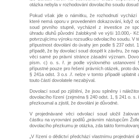
otázka nebyla v rozhodování dovolacího soudu dosud
Pokud však jde o námitku, že rozhodnutí vychází z
které nemá oporu v provedeném dokazování, když odv
soud prvního stupně, vycházel z investice ze sp
úhradu dluhů původní žalobkyně ve výši 10.000,- Kč,
potvrzujícímu výroku rozsudku odvolacího soudu. V tét
přípustnost dovolání do úvahy jen podle § 237 odst. 1 
případě, že by dovolací soud dospěl k závěru, že na
věci samé po právní stránce zásadní význam. Dovol
písm. c) o. s. ř. je podle výslovného ustanovení 
přípustné pouze pro řešení právních otázek, proto d
§ 241a odst. 3 o.s .ř. nelze v tomto případě uplatnit
touto částí dovolatele nezabýval.
Dovolací soud po zjištění, že jsou splněny i náležit
dovolacího řízení (zejména § 240 odst. 1, § 241 o. s.
přezkoumal a zjistil, že dovolání je důvodné.
V projednávané věci odvolací soud uložil žalovan
částku na vyrovnání podílů „právním nástupcům Žof
dovolacího přezkumu je otázka, zda takto formulovaný
„V řízení o dědictví předchází vlastnímu projednání