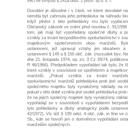
věci ve smyslu § 241a odst. 2 písm. b) o. s. ř.
Dovolání je důvodné i v části, ve které dovolatel n
neměla být zahrnuta jeho pohledávka na náhradu šk
když plnění z této pohledávky mu bylo vyplac
Občanský zákoník ve znění před novelou č. 91/1998
tom, jak mají být vypořádány společné dluhy a p
vznikly za trvání bezpodílového spoluvlastnictví v so
majetkovým společenstvím obou manželů. Byl
ustanovení, jež upravují vztahy jim obsahem a ú
ustanovení § 149 a § 150 obč. zák. (rozsudek býv. 
dne 21. listopadu 1974, sp. zn. 3 Cz 39/74, publikova
R 46/1966). Předpokladem vypořádání tak bylo, že šl
které vznikly v souvislosti se spotřebním a majetk
manželů. „Pokud vznikla za trvání manžels
spoluvlastnictví manželů pohledávka proti jiné oso
společného majetku byly vynaloženy náklady na m
pokud v této době vznikla jiné osobě pohledávka pro
že na jejich společný majetek byly vynaloženy nákla
vypořádají se v souvislosti s vypořádáním bezpodílo
tyto pohledávky a dluhy analogicky podle ustanov
42/1972). Viz též § 199 odst. 4 obč. zák. in fine ve 
Sb., kde se hovoří jen o domněnce vypořádání osta
manželům společných.