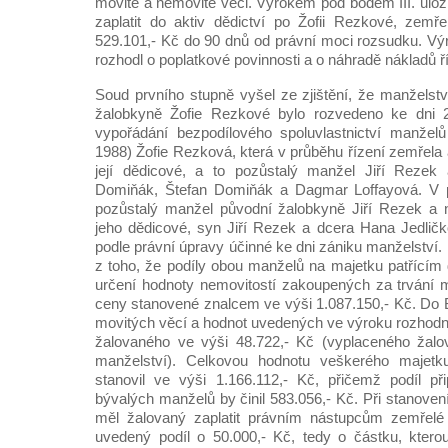
movité a nemovité věci. Výrokem pod bodem III. ulož
zaplatit do aktiv dědictví po Žofii Rezkové, zemř
529.101,- Kč do 90 dnů od právní moci rozsudku. Výr
rozhodl o poplatkové povinnosti a o náhradě nákladů ř
Soud prvního stupně vyšel ze zjištění, že manželst
žalobkyně Žofie Rezkové bylo rozvedeno ke dni 2
vypořádání bezpodílového spoluvlastnictví manželů
1988) Žofie Rezková, která v průběhu řízení zemřela a
její dědicové, a to pozůstalý manžel Jiří Rezek 
Domiňák, Štefan Domiňák a Dagmar Loffayová. V p
pozůstalý manžel původní žalobkyně Jiří Rezek a n
jeho dědicové, syn Jiří Rezek a dcera Hana Jedlič
podle právní úpravy účinné ke dni zániku manželství.
z toho, že podíly obou manželů na majetku patřícím 
určení hodnoty nemovitostí zakoupených za trvání 
ceny stanovené znalcem ve výši 1.087.150,- Kč. Do
movitých věcí a hodnot uvedených ve výroku rozhodnu
žalovaného ve výši 48.722,- Kč (vyplaceného žal
manželství). Celkovou hodnotu veškerého majet
stanovil ve výši 1.166.112,- Kč, přičemž podíl př
bývalých manželů by činil 583.056,- Kč. Při stanoven
měl žalovaný zaplatit právním nástupcům zemřelé 
uvedený podíl o 50.000,- Kč, tedy o částku, ktero