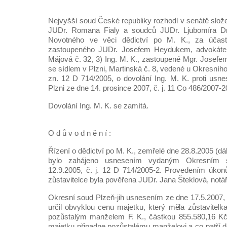
Nejvyšší soud České republiky rozhodl v senátě slo
JUDr. Romana Fialy a soudců JUDr. Ljubomíra D
Novotného ve věci dědictví po M. K., za účast
zastoupeného JUDr. Josefem Heydukem, advokát
Májová č. 32, 3) Ing. M. K., zastoupené Mgr. Jose
se sídlem v Plzni, Martinská č. 8, vedené u Okresního
zn. 12 D 714/2005, o dovolání Ing. M. K. proti usn
Plzni ze dne 14. prosince 2007, č. j. 11 Co 486/2007-20
Dovolání Ing. M. K. se zamítá.
O d ů v o d n ě n í :
Řízení o dědictví po M. K., zemřelé dne 28.8.2005 (dále
bylo zahájeno usnesením vydaným Okresním s
12.9.2005, č. j. 12 D 714/2005-2. Provedením úkonů
zůstavitelce byla pověřena JUDr. Jana Šteklová, notářk
Okresní soud Plzeň-jih usnesením ze dne 17.5.2007, 
určil obvyklou cenu majetku, který měla zůstavitel
pozůstalým manželem F. K., částkou 855.580,16 Kč 
majetku připadne pozůstalému manželovi a co patří do 