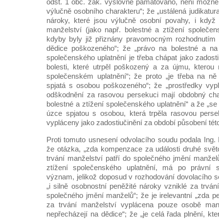
odst. 1 obč. zák. výslovně pamatováno, není možné
výlučně osobního charakteru“; že „ustálená judikatu
nároky, které jsou výlučně osobní povahy, i když 
manželství (jako např. bolestné a ztížení společens
kdyby byly již přiznány pravomocným rozhodnutím 
dědice poškozeného“; že „právo na bolestné a na
společenského uplatnění je třeba chápat jako zadost
bolesti, které utrpěl poškozený a za újmu, kterou
společenském uplatnění“; že proto „je třeba na ně
spjatá s osobou poškozeného“; že „prostředky vyp
odškodnění za rasovou persekuci mají obdobný cha
bolestné a ztížení společenského uplatnění“ a že „s
úzce spjatou s osobou, která trpěla rasovou perse
vypláceny jako zadostiučinění za období působení tét
Proti tomuto usnesení odvolacího soudu podala Ing. 
že otázka, „zda kompenzace za události druhé svět
trvání manželství patří do společného jmění manželů
ztížení společenského uplatnění, má po právní s
význam, jelikož doposud v rozhodování dovolacího s
„i silně osobnostní peněžité nároky vzniklé za trván
společného jmění manželů“; že je irelevantní „zda p
za trvání manželství vyplácena pouze osobě man
nepřecházejí na dědice“; že „je celá řada plnění, kt