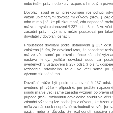
nebo řeší-li právní otázku v rozporu s hmotným právem 
Dovolací soud je při přezkoumání rozhodnutí odv
vázán uplatněnými dovolacími důvody (srov. § 242 od
toho mimo jiné, že při zkoumání, zda napadené rozh
má ve smyslu ustanovení § 237 odst. 3 o.s.ř. ve věc
zásadní právní význam, může posuzovat jen takov
dovolatel v dovolání označil.
Přípustnost dovolání podle ustanovení § 237 odst.
založena již tím, že dovolatel tvrdí, že napadené roz
má ve věci samé po právní stránce zásadní význam
nastává tehdy, jestliže dovolací soud za použit
uvedených v ustanovení § 237 odst. 3 o.s.ř., dospěj
rozhodnutí odvolacího soudu ve věci samé po p
význam skutečně má.
Dovolání může být podle ustanovení § 237 odst. 1
uvedeno již výše - přípustné, jen jestliže napaden
soudu má ve věci samé zásadní význam po právní st
případě (má-li rozhodnutí odvolacího soudu ve věci
zásadní význam) lze podat jen z důvodu, že řízení j
měla za následek nesprávné rozhodnutí ve věci [srov.
o.s.ř.], nebo z důvodu, že rozhodnutí spočívá 