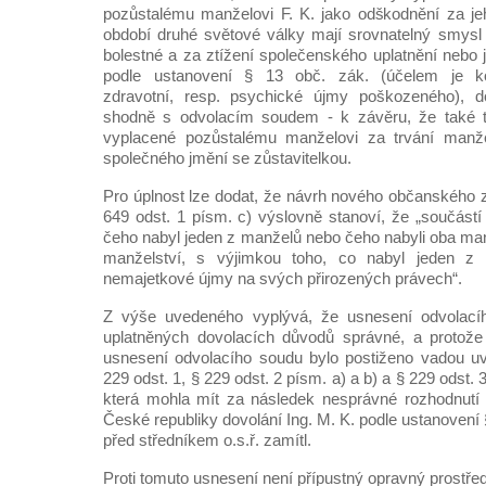
pozůstalému manželovi F. K. jako odškodnění za je
období druhé světové války mají srovnatelný smysl
bolestné a za ztížení společenského uplatnění nebo 
podle ustanovení § 13 obč. zák. (účelem je 
zdravotní, resp. psychické újmy poškozeného), d
shodně s odvolacím soudem - k závěru, že také ty
vyplacené pozůstalému manželovi za trvání manžel
společného jmění se zůstavitelkou.
Pro úplnost lze dodat, že návrh nového občanského 
649 odst. 1 písm. c) výslovně stanoví, že „součástí
čeho nabyl jeden z manželů nebo čeho nabyli oba man
manželství, s výjimkou toho, co nabyl jeden z
nemajetkové újmy na svých přirozených právech“.
Z výše uvedeného vyplývá, že usnesení odvolacíh
uplatněných dovolacích důvodů správné, a protože 
usnesení odvolacího soudu bylo postiženo vadou u
229 odst. 1, § 229 odst. 2 písm. a) a b) a § 229 odst. 3
která mohla mít za následek nesprávné rozhodnutí 
České republiky dovolání Ing. M. K. podle ustanovení 
před středníkem o.s.ř. zamítl.
Proti tomuto usnesení není přípustný opravný prostře