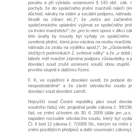
povahu a při výkladu ustanovení § 143 obč. zák. n
pochyb, že do společného jmění manželů náleží (inv
důchod, nároky na státní a sociální podporu, náhrada 
škodě na zdraví etc.)“; že „nelze ani začlenění
společenského uplatnění vyjímat ze společného jměn
za trvání manželství“; že „pro to není opora v dikci zák
této úvahy by musely být vyňaty ze společného 
uvedená plnění, která jsou vázána na osobu manžela (
náhrada za ztrátu na výdělku apod.)“; že „zůstavitelk
složitých podmínkách 2. světové války“ a že „v době
táboře měl manžel zejména podporu zůstavitelky a je
dovolací soud zrušil usnesení soudů obou stupňů 
prvního stupně k dalšímu řízení.
F. K. ve vyjádření k dovolání uvedl, že podané do
neopodstatněné“ a že závěr odvolacího soudu je
dovolací soud dovolání zamítl.
Nejvyšší soud České republiky jako soud dovol
soudního řádu) věc projednal podle zákona č. 99/19
řád, ve znění účinném do 30. 6. 2009 (dále jen „o.s.
napaden rozsudek odvolacího soudu, který byl vydán
Čl. II bod 12 zákona č. 7/2009 Sb., kterým se mění 
znění pozdějších předpisů a další související zákony).