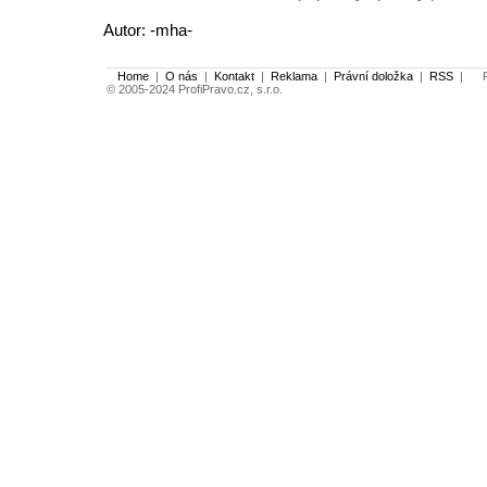
Autor: -mha-
Home
|
O nás
|
Kontakt
|
Reklama
|
Právní doložka
|
RSS
|
Po
© 2005-2024 ProfiPravo.cz, s.r.o.