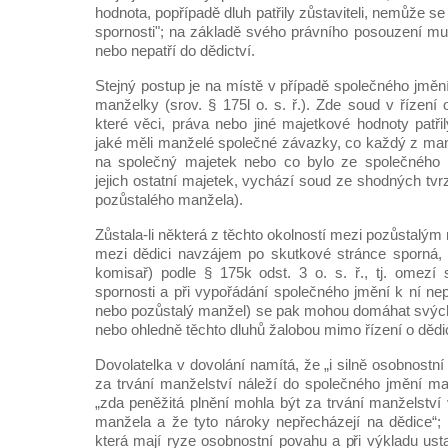
hodnota, popřípadě dluh patřily zůstaviteli, nemůže se
spornosti"; na základě svého právního posouzení mus
nebo nepatří do dědictví.
Stejný postup je na místě v případě společného jmění
manželky (srov. § 175l o. s. ř.). Zde soud v řízení o
které věci, práva nebo jiné majetkové hodnoty patři
jaké měli manželé společné závazky, co každý z man
na společný majetek nebo co bylo ze společného 
jejich ostatní majetek, vychází soud ze shodných tvr
pozůstalého manžela).
Zůstala-li některá z těchto okolností mezi pozůstalý
mezi dědici navzájem po skutkové stránce sporná, 
komisař) podle § 175k odst. 3 o. s. ř., tj. omezí s
spornosti a při vypořádání společného jmění k ní nepř
nebo pozůstalý manžel) se pak mohou domáhat svých
nebo ohledně těchto dluhů žalobou mimo řízení o dědic
Dovolatelka v dovolání namítá, že „i silně osobnostní
za trvání manželství náleží do společného jmění man
„zda peněžitá plnění mohla být za trvání manželstv
manžela a že tyto nároky nepřecházejí na dědice“; ž
která mají ryze osobnostní povahu a při výkladu ust