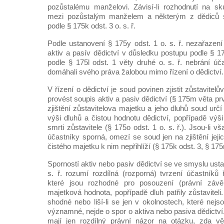
pozůstalému manželovi. Závisí-li rozhodnutí na sku
mezi pozůstalým manželem a některým z dědiců s
podle § 175k odst. 3 o. s. ř.
Podle ustanovení § 175y odst. 1 o. s. ř. nezařazen
aktiv a pasív dědictví v důsledku postupu podle § 17
podle § 175l odst. 1 věty druhé o. s. ř. nebrání úč
domáhali svého práva žalobou mimo řízení o dědictví.
V řízení o dědictví je soud povinen zjistit zůstavitel
provést soupis aktiv a pasiv dědictví (§ 175m věta prv
zjištění zůstavitelova majetku a jeho dluhů soud ur
výši dluhů a čistou hodnotu dědictví, popřípadě výš
smrti zůstavitele (§ 175o odst. 1 o. s. ř.). Jsou-li 
účastníky sporná, omezí se soud jen na zjištění jejic
čistého majetku k nim nepřihlíží (§ 175k odst. 3, § 175m
Sporností aktiv nebo pasiv dědictví se ve smyslu usta
s. ř. rozumí rozdílná (rozporná) tvrzení účastníků 
které jsou rozhodné pro posouzení (právní závě
majetková hodnota, popřípadě dluh patřily zůstaviteli
shodné nebo liší-li se jen v okolnostech, které nej
významné, nejde o spor o aktiva nebo pasiva dědictví.
mají jen rozdílný právní názor na otázku, zda v