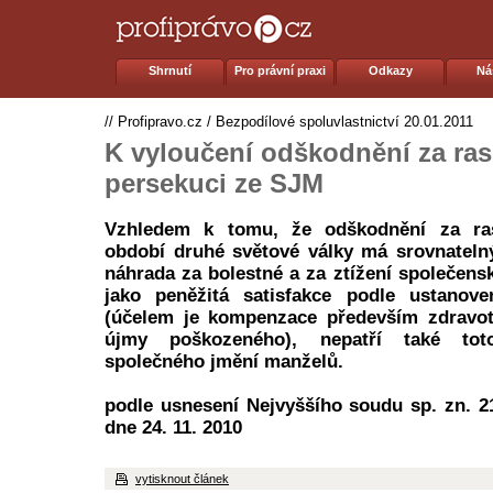
Shrnutí
Pro právní praxi
Odkazy
Ná
//
Profipravo.cz
/
Bezpodílové spoluvlastnictví
20.01.2011
K vyloučení odškodnění za ra
persekuci ze SJM
Vzhledem k tomu, že odškodnění za ra
období druhé světové války má srovnateln
náhrada za bolestné a za ztížení společens
jako peněžitá satisfakce podle ustanov
(účelem je kompenzace především zdravotn
újmy poškozeného), nepatří také to
společného jmění manželů.
podle usnesení Nejvyššího soudu sp. zn. 2
dne 24. 11. 2010
vytisknout článek