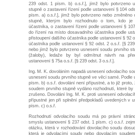
239 odst. 1 písm. b) o.s.ř.], jímž bylo potvrzeno
stupně o zastavení řízení podle ustanovení § 104 odst
písm. a) o.s.ř.], jímž bylo potvrzeno nebo změněno
stupně, kterým bylo rozhodnuto o tom, kdo je
účastníka, o zastavení řízení podle ustanovení § 107 
do řízení na místo dosavadního účastníka podle usta
přistoupení dalšího účastníka podle ustanovení § 92 o
účastníka podle ustanovení § 92 odst. 2 o.s.ř. [§ 239 
nebo jímž bylo potvrzeno usnesení soudu prvního st
(žaloby), ledaže by byl odmítnut návrh na pře
ustanovení § 75a o.s.ř. [§ 239 odst. 3 o.s.ř.].
Ing. M. K. dovoláním napadá usnesení odvolacího sou
usnesení soudu prvního stupně ve věci samé. Podle u
písm. b) o.s.ř. dovolání není přípustné, a to již prot
soudem prvního stupně vydáno rozhodnutí, které by
zrušeno. Dovolání Ing. M. K. proti usnesení odvolac
přípustné jen při splnění předpokladů uvedených v u
písm. c) o.s.ř.
Rozhodnutí odvolacího soudu má po právní strá
smyslu ustanovení § 237 odst. 1 písm. c) o.s.ř. zejmé
otázku, která v rozhodování dovolacího soudu dosu
která je odvolacími soudy nebo dovolacím soudem