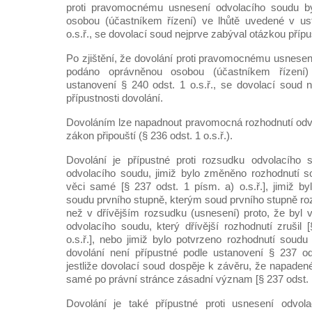
proti pravomocnému usnesení odvolacího soudu b
osobou (účastníkem řízení) ve lhůtě uvedené v us
o.s.ř., se dovolací soud nejprve zabýval otázkou přípu
Po zjištění, že dovolání proti pravomocnému usnesen
podáno oprávněnou osobou (účastníkem řízení
ustanovení § 240 odst. 1 o.s.ř., se dovolací soud 
přípustnosti dovolání.
Dovoláním lze napadnout pravomocná rozhodnutí odv
zákon připouští (§ 236 odst. 1 o.s.ř.).
Dovolání je přípustné proti rozsudku odvolacího 
odvolacího soudu, jimiž bylo změněno rozhodnutí s
věci samé [§ 237 odst. 1 písm. a) o.s.ř.], jimiž by
soudu prvního stupně, kterým soud prvního stupně ro
než v dřívějším rozsudku (usnesení) proto, že byl
odvolacího soudu, který dřívější rozhodnutí zrušil 
o.s.ř.], nebo jimiž bylo potvrzeno rozhodnutí soudu 
dovolání není přípustné podle ustanovení § 237 od
jestliže dovolací soud dospěje k závěru, že napaden
samé po právní stránce zásadní význam [§ 237 odst. 1 
Dovolání je také přípustné proti usnesení odvol