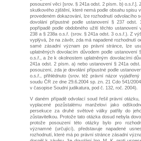
posouzení věci [srov. § 241a odst. 2 písm. b) o.s.ř.]
skutkového zjištění, které nemá podle obsahu spisu v
provedeném dokazování, lze rozhodnutí odvolacího so
dovolání přípustné podle ustanovení § 237 odst. 1
popřípadě podle obdobného užití těchto ustanovení
238 a § 238a o.s.ř. (srov. § 241a odst. 3 o.s.ř.). Z
vyplývá, že na závěr, zda má napadené rozhodnutí o
samé zásadní význam po právní stránce, lze usuz
uplatněných dovolacím důvodem podle ustanovení §
o.s.ř., a že k okolnostem uplatněným dovolacími dů
241a odst. 2 písm. a) nebo ustanovení § 241a odst. 
posouzení, zda je dovolání přípustné podle ustanoven
o.s.ř., přihlédnuto (srov. též právní názor vyjádře
soudu ČR ze dne 29.6.2004 sp. zn. 21 Cdo 541/2004,
v časopise Soudní judikatura, pod č. 132, roč. 2004).
V daném případě odvolací soud řešil právní otázku, 
vyplacené pozůstalému manželovi jako odškod
persekuce za druhé světové války patřily do jeh
zůstavitelkou. Protože tato otázka dosud nebyla do
protože posouzení této otázky bylo pro rozhodn
významné (určující), představuje napadené usne
rozhodnutí, které má po právní stránce zásadní význ
dospěl k závěru, že dovolání Ing. M. K. proti usnes