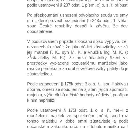
podle ustanovení § 237 odst. 1 písm. c) o. s. ř. přípust
Po přezkoumání usnesení odvolacího soudu ve smys
s. ř., které provedl bez jednání (§ 243a odst. 1, věta p
soud České republiky dospěl k závěru, že dov
opodstatněné.
V posuzovaném případě z obsahu spisu vyplývá, že z
nezanechala závěť; že jako dědici zůstavitelky ze z
její manžel F. K., syn M. K. a vnučka Ing. M. K. 
zůstavitelky M. K.); že mezi účastníky řízení vzn
prostředky vyplacené pozůstalému manželovi jak
rasové persekuce za druhé světové války patřily do 
zůstavitelkou.
Podle ustanovení § 175k odst. 3 o. s. ř., jsou-li aktiv
sporná, omezí se soud jen na zjištění jejich spornosti
majetku, výše dluhů a čisté hodnoty dědictví, popřípa
k nim nepřihlíží.
Podle ustanovení § 175l odst. 1 o. s. ř., měl-li 
manželem majetek ve společném jmění, soud ro
tohoto majetku v době smrti zůstavitele a po
občanském zákoníku určí, co z tohoto majetku patří