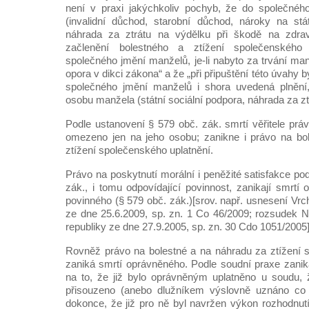
není v praxi jakýchkoliv pochyb, že do společnéh
(invalidní důchod, starobní důchod, nároky na stá
náhrada za ztrátu na výdělku při škodě na zdraví
začlenění bolestného a ztížení společenského
společného jmění manželů, je-li nabyto za trvání manž
opora v dikci zákona“ a že „při připuštění této úvahy
společného jmění manželů i shora uvedená plnění
osobu manžela (státní sociální podpora, náhrada za zt
Podle ustanovení § 579 obč. zák. smrtí věřitele právo
omezeno jen na jeho osobu; zanikne i právo na bo
ztížení společenského uplatnění.
Právo na poskytnutí morální i peněžité satisfakce po
zák., i tomu odpovídající povinnost, zanikají smrtí
povinného (§ 579 obč. zák.)[srov. např. usnesení Vr
ze dne 25.6.2009, sp. zn. 1 Co 46/2009; rozsudek 
republiky ze dne 27.9.2005, sp. zn. 30 Cdo 1051/2005]
Rovněž právo na bolestné a na náhradu za ztížení 
zaniká smrtí oprávněného. Podle soudní praxe zanik
na to, že již bylo oprávněným uplatněno u soudu, 
přisouzeno (anebo dlužníkem výslovně uznáno co
dokonce, že již pro ně byl navržen výkon rozhodnutí