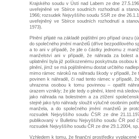
Krajského soudu v Ústí nad Labem ze dne 27.5.1965
uveřejněné ve Sbírce soudních rozhodnutí a stanov
1966; rozsudek Nejvyššího soudu SSR ze dne 26.1.19
uveřejněný ve Sbírce soudních rozhodnutí a stanov
1973).
Plnění přijaté na základě pojištění pro případ úrazu (ú
do společného jmění manželů (dříve bezpodílového sp
a to ani v případě, že jde o částky jednomu z manž
manželství ani v případě, že náhrada za bolest a
uplatnění byla již poškozenému poskytnuta osobou k 
plnění, jímž se má pojištěnému dostat určitého nadlepš
mimo rámec nároků na náhradu škody v případě, že tu
povinen k náhradě, či nad tento rámec v případě, 
uhrazena osobou k tomu povinnou – opatřit náhr
úrazem vznikly; že jde tedy o plnění, které má sledov
jako náhrada na bolestném a za ztížení společensk
stejně jako tyto náhrady sloužit výlučně osobním po
manžela, a do společného jmění manželů je proto
rozsudek Nejvyššího soudu ČSR ze dne 21.11.197
publikovaný v Bulletinu Nejvyššího soudu ČR pod č. 
rozsudek Nejvyššího soudu ČR ze dne 29.1.2004, sp.
Vzhledem k tomu, že finanční prostředky vyplacené