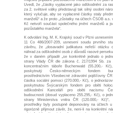
Uvedl, že „částky vyplacené jako odškodnění za ra
za 2. světové války představují tak silný osobní ná
který vylučuje, aby se vyplacené částky staly pře
manželů“ a že proto „zůstatky na účtech ČSOB a.s. v
Kč netvoří součást společného jmění manželů a j
pozůstalého manžela“.
K odvolání Ing. M. K. Krajský soud v Plzni usnesením 
11 Co 486/2007-209, usnesení soudu prvního stup
závěru, že „dosavadní judikatura neřeší otázku 
náhrad za odškodnění osob z důvodů rasové persekuc
že v daném případě „se konkrétně jednalo o jedn
strany Vlády ČR dle zákona č. 217/1994 Sb. za 
koncentračním táboře Buchenwald (55.200,- Kč),
poskytnutý Česko-německým fondem budo
prostřednictvím Všeobecné zdravotní pojišťovny ČR 
částka sociální pomoci (270.000,- Kč), o jednorázo
poskytnutou Švýcarským fondem pro oběti holoca
odškodnění Kanceláří pro oběti nacismu Če
budoucnosti (dosud vyplaceno 255.295,- Kč), o jed
strany Ministerstva vnitra ČR (120.000,- Kč)“, 
prostředky byly postupně deponovány na účtech u
rigorózně přijmout závěr, že, není-li na konkrétní 