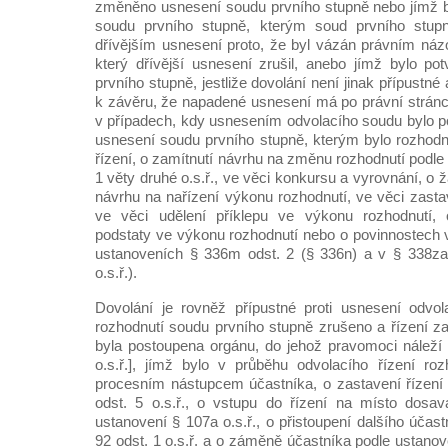
změněno usnesení soudu prvního stupně nebo jímž b
soudu prvního stupně, kterým soud prvního stupn
dřívějším usnesení proto, že byl vázán právním ná
který dřívější usnesení zrušil, anebo jímž bylo p
prvního stupně, jestliže dovolání není jinak přípustn
k závěru, že napadené usnesení má po právní strán
v případech, kdy usnesením odvolacího soudu bylo 
usnesení soudu prvního stupně, kterým bylo rozhod
řízení, o zamítnutí návrhu na změnu rozhodnutí podle
1 věty druhé o.s.ř., ve věci konkursu a vyrovnání, o 
návrhu na nařízení výkonu rozhodnutí, ve věci zasta
ve věci udělení příklepu ve výkonu rozhodnutí, 
podstaty ve výkonu rozhodnutí nebo o povinnostech 
ustanoveních § 336m odst. 2 (§ 336n) a v § 338za 
o.s.ř.).
Dovolání je rovněž přípustné proti usnesení odvol
rozhodnutí soudu prvního stupně zrušeno a řízení z
byla postoupena orgánu, do jehož pravomoci náleží 
o.s.ř.], jímž bylo v průběhu odvolacího řízení ro
procesním nástupcem účastníka, o zastavení řízení
odst. 5 o.s.ř., o vstupu do řízení na místo dosav
ustanovení § 107a o.s.ř., o přistoupení dalšího účas
92 odst. 1 o.s.ř. a o záměně účastníka podle ustanove