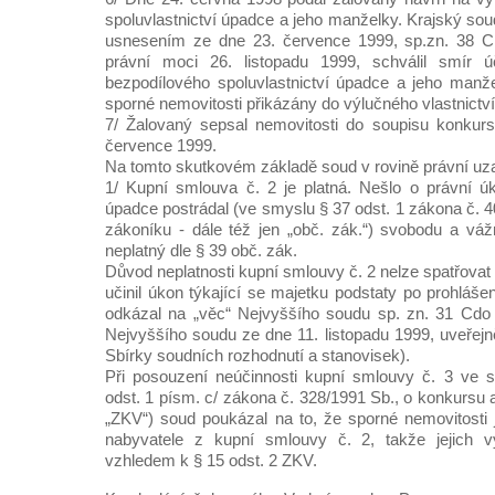
spoluvlastnictví úpadce a jeho manželky. Krajský so
usnesením ze dne 23. července 1999, sp.zn. 38 C
právní moci 26. listopadu 1999, schválil smír ú
bezpodílového spoluvlastnictví úpadce a jeho manže
sporné nemovitosti přikázány do výlučného vlastnictv
7/ Žalovaný sepsal nemovitosti do soupisu konkurs
července 1999.
Na tomto skutkovém základě soud v rovině právní uza
1/ Kupní smlouva č. 2 je platná. Nešlo o právní ú
úpadce postrádal (ve smyslu § 37 odst. 1 zákona č. 
zákoníku - dále též jen „obč. zák.“) svobodu a váž
neplatný dle § 39 obč. zák.
Důvod neplatnosti kupní smlouvy č. 2 nelze spatřova
učinil úkon týkající se majetku podstaty po prohláš
odkázal na „věc“ Nejvyššího soudu sp. zn. 31 Cdo 
Nejvyššího soudu ze dne 11. listopadu 1999, uveřej
Sbírky soudních rozhodnutí a stanovisek).
Při posouzení neúčinnosti kupní smlouvy č. 3 ve 
odst. 1 písm. c/ zákona č. 328/1991 Sb., o konkursu a
„ZKV“) soud poukázal na to, že sporné nemovitosti j
nabyvatele z kupní smlouvy č. 2, takže jejich v
vzhledem k § 15 odst. 2 ZKV.