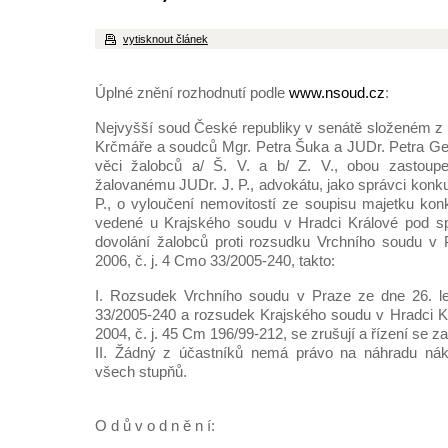
vytisknout článek
Úplné znění rozhodnutí podle
www.nsoud.cz
:
Nejvyšší soud České republiky v senátě složeném z
Krčmáře a soudců Mgr. Petra Šuka a JUDr. Petra Ge
věci žalobců a/ Š. V. a b/ Z. V., obou zastoupe
žalovanému JUDr. J. P., advokátu, jako správci konk
P., o vyloučení nemovitostí ze soupisu majetku kon
vedené u Krajského soudu v Hradci Králové pod s
dovolání žalobců proti rozsudku Vrchního soudu v 
2006, č. j. 4 Cmo 33/2005-240, takto:
I. Rozsudek Vrchního soudu v Praze ze dne 26. l
33/2005-240 a rozsudek Krajského soudu v Hradci K
2004, č. j. 45 Cm 196/99-212, se zrušují a řízení se za
II. Žádný z účastníků nemá právo na náhradu nák
všech stupňů.
O d ů v o d n ě n í: