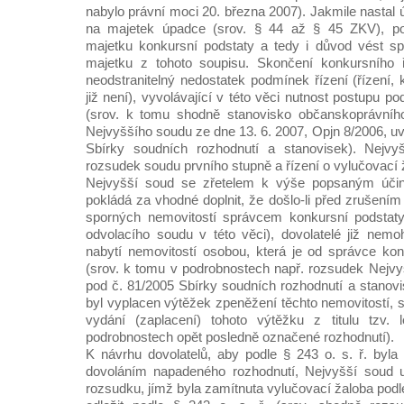
nabylo právní moci 20. března 2007). Jakmile nastal
na majetek úpadce (srov. § 44 až § 45 ZKV), po
majetku konkursní podstaty a tedy i důvod vést sp
majetku z tohoto soupisu. Skončení konkursního 
neodstranitelný nedostatek podmínek řízení (řízení, 
již není), vyvolávající v této věci nutnost postupu pod
(srov. k tomu shodně stanovisko občanskoprávníh
Nejvyššího soudu ze dne 13. 6. 2007, Opjn 8/2006, u
Sbírky soudních rozhodnutí a stanovisek). Nejvyš
rozsudek soudu prvního stupně a řízení o vylučovací ž
Nejvyšší soud se zřetelem k výše popsaným úči
pokládá za vhodné doplnit, že došlo-li před zrušení
sporných nemovitostí správcem konkursní podstat
odvolacího soudu v této věci), dovolatelé již nemo
nabytí nemovitostí osobou, která je od správce kon
(srov. k tomu v podrobnostech např. rozsudek Nejv
pod č. 81/2005 Sbírky soudních rozhodnutí a stanovi
byl vyplacen výtěžek zpeněžení těchto nemovitostí
vydání (zaplacení) tohoto výtěžku z titulu tzv. 
podrobnostech opět posledně označené rozhodnutí).
K návrhu dovolatelů, aby podle § 243 o. s. ř. byla
dovoláním napadeného rozhodnutí, Nejvyšší soud u
rozsudku, jímž byla zamítnuta vylučovací žaloba podl