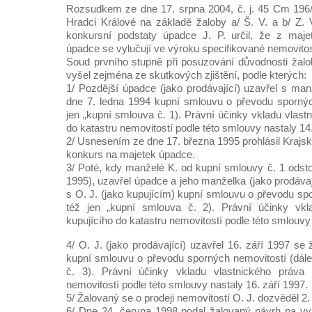
Rozsudkem ze dne 17. srpna 2004, č. j. 45 Cm 196/
Hradci Králové na základě žaloby a/ Š. V. a b/ Z. V
konkursní podstaty úpadce J. P. určil, že z maje
úpadce se vylučují ve výroku specifikované nemovitos
Soud prvního stupně při posuzování důvodnosti žal
vyšel zejména ze skutkových zjištění, podle kterých:
1/ Pozdější úpadce (jako prodávající) uzavřel s manž
dne 7. ledna 1994 kupní smlouvu o převodu spornýc
jen „kupní smlouva č. 1). Právní účinky vkladu vlast
do katastru nemovitostí podle této smlouvy nastaly 14
2/ Usnesením ze dne 17. března 1995 prohlásil Krajs
konkurs na majetek úpadce.
3/ Poté, kdy manželé K. od kupní smlouvy č. 1 odstoup
1995), uzavřel úpadce a jeho manželka (jako prodáva
s O. J. (jako kupujícím) kupní smlouvu o převodu sp
též jen „kupní smlouva č. 2). Právní účinky vkl
kupujícího do katastru nemovitostí podle této smlouvy
4/ O. J. (jako prodávající) uzavřel 16. září 1997 se 
kupní smlouvu o převodu sporných nemovitostí (dále
č. 3). Právní účinky vkladu vlastnického práva 
nemovitostí podle této smlouvy nastaly 16. září 1997.
5/ Žalovaný se o prodeji nemovitostí O. J. dozvěděl 2.
6/ Dne 24. června 1998 podal žalovaný návrh na vy