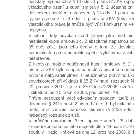
podstaty plynoucích z § 14 odst. 1 písm. d/ ZKV (spoč
vkladového řízení u kupní smlouvy č. 2 účastnit on 
důsledkem porušení ustanovení § 14 odst. 1 písm. a
ty, jež plynou z § 14 odst. 1 písm. a/ ZKV (totiž, 
vlastnického práva je /může být/ vůči konkursním vě
neplynou.
V situaci, kdy odvolací soud (stejně jako před ní
neshledal kupní smlouvu č. 2 absolutně neplatnou po
39 obč. zák., jsou jeho úvahy o tom, že dovolatel
nemovitostí a proto nemohli uspět s vylučovací žalob
nesprávné.
Z hlediska možné neúčinnosti kupní smlouvy č. 2 
písm. a/ ZKV bylo naopak namístě zabývat se obrano
prvními nabyvateli plnění z neúčinného právního ú
souvislostech při výkladu § 15 ZKV např. rozsudek 
20. prosince 2007, sp. zn. 29 Odo 572/2006, uveře
judikatura číslo 5, ročník 2008, pod číslem 70).
Právní posouzení věci odvolacím soudem tudíž sp
důvod dle § 241a odst. 2 písm. b/ o. s. ř. byl uplatn
proto, aniž ve věci nařizoval jednání (§ 243a odst.
napadený rozsudek zrušil.
V průběhu dovolacího řízení úpadce zemřel (8. dub
zrušení konkursu na jeho majetek dle § 44 odst. 2 Z
soudu v Hradci Králové ze dne 12. prosince 2006, č. j