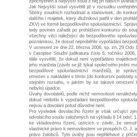
zpochybněn a Nejvyšší soud z něj při dalších úvahác
Jak Nejvyšší soud vysvětlil již v rozsudku uveřejn
Sbírky soudních rozhodnutí a stanovisek, do konkur
dalšího i majetek, který dlužníkovi patřil v den prohl
ZKV) ve formě bezpodílového spoluvlastnictví. Správ
tedy povinen zařadit po prohlášení konkursu do sou
všechny věci náležející do bezpodílového spoluvlas
poznámkou, že dosud neproběhlo vypořádání bezpodíl
V usnesení ze dne 22. března 2006, sp. zn. 29 Odo
v časopise Soudní judikatura číslo 6, ročníku 2006
dále vysvětlil, že dokud není vypořádáno majetkov
jeho manžela (závěr se již týkal společného jmění man
bezpodílové spoluvlastnictví manželů), je správ
omezen v nakládání s tímto (do konkursní podstaty
stejném rozsahu, v jakém by se takové omezení t
nebylo) úpadce.
Úvahy dovolatelů, podle nichž nemovitosti nenáležel
dokud nedošlo k vypořádání bezpodílového spoluvlast
nejsou a dovolání potud důvodné není.
Pro výsledek dovolacího řízení je však určující zje
odvolacího soudu založených na výkladu § 14 odst. 1
ke vkladovému řízení, ústících v závěr, že nemohl
vlastnické právo k nemovitostem ve prospěch O. J. a
právo žalobců. Tyto úvahy jsou nepřiléhavé z příč