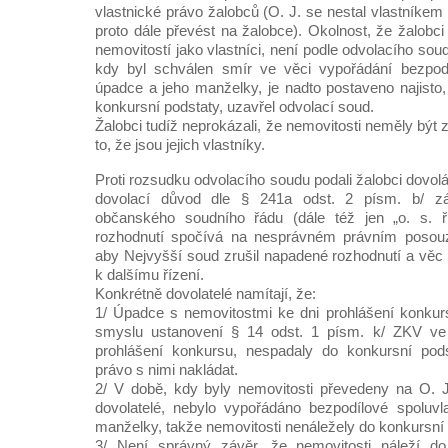
vlastnické právo žalobců (O. J. se nestal vlastníkem
proto dále převést na žalobce). Okolnost, že žalobci
nemovitostí jako vlastníci, není podle odvolacího sou
kdy byl schválen smír ve věci vypořádání bezpodíl
úpadce a jeho manželky, je nadto postaveno najisto,
konkursní podstaty, uzavřel odvolací soud.
Žalobci tudíž neprokázali, že nemovitosti neměly být 
to, že jsou jejich vlastníky.
Proti rozsudku odvolacího soudu podali žalobci dovolá
dovolací důvod dle § 241a odst. 2 písm. b/ z
občanského soudního řádu (dále též jen „o. s. ř
rozhodnutí spočívá na nesprávném právním posouz
aby Nejvyšší soud zrušil napadené rozhodnutí a věc 
k dalšímu řízení.
Konkrétně dovolatelé namítají, že:
1/ Úpadce s nemovitostmi ke dni prohlášení konkur
smyslu ustanovení § 14 odst. 1 písm. k/ ZKV ve
prohlášení konkursu, nespadaly do konkursní pod
právo s nimi nakládat.
2/ V době, kdy byly nemovitosti převedeny na O. J
dovolatelé, nebylo vypořádáno bezpodílové spoluvl
manželky, takže nemovitosti nenáležely do konkursní
3/ Není správný závěr, že nemovitosti náleží do