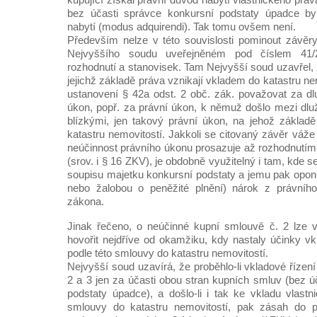
bez účasti správce konkursní podstaty úpadce by
nabytí (modus adquirendi). Tak tomu ovšem není.
Především nelze v této souvislosti pominout závěr
Nejvyššího soudu uveřejněném pod číslem 41/
rozhodnutí a stanovisek. Tam Nejvyšší soud uzavřel,
jejichž základě práva vznikají vkladem do katastru ne
ustanovení § 42a odst. 2 obč. zák. považovat za d
úkon, popř. za právní úkon, k němuž došlo mezi dl
blízkými, jen takový právní úkon, na jehož základ
katastru nemovitostí. Jakkoli se citovaný závěr váže 
neúčinnost právního úkonu prosazuje až rozhodnutím
(srov. i § 16 ZKV), je obdobně využitelný i tam, kde se
soupisu majetku konkursní podstaty a jemu pak oponu
nebo žalobou o peněžité plnění) nárok z právníh
zákona.
Jinak řečeno, o neúčinné kupní smlouvě č. 2 lze
hovořit nejdříve od okamžiku, kdy nastaly účinky vk
podle této smlouvy do katastru nemovitostí.
Nejvyšší soud uzavírá, že proběhlo-li vkladové řízen
2 a 3 jen za účasti obou stran kupních smluv (bez ú
podstaty úpadce), a došlo-li i tak ke vkladu vlastn
smlouvy do katastru nemovitostí, pak zásah do p