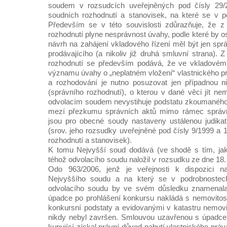
soudem v rozsudcích uveřejněných pod čísly 29/
soudních rozhodnutí a stanovisek, na které se v p
Především se v této souvislosti zdůrazňuje, že 
rozhodnutí plyne nesprávnost úvahy, podle které by 
návrh na zahájení vkladového řízení měl být jen spr
prodávajícího (a nikoliv již druhá smluvní strana).
rozhodnutí se především podává, že ve vkladovém
významu úvahy o „neplatném vložení“ vlastnického pr
a rozhodování je nutno posuzovat jen případnou ni
(správního rozhodnutí), o kterou v dané věci jít ne
odvolacím soudem nevystihuje podstatu zkoumaného
mezí přezkumu správních aktů mimo rámec správní
jsou pro obecné soudy nastaveny ustálenou judika
(srov. jeho rozsudky uveřejněné pod čísly 9/1999 a 
rozhodnutí a stanovisek).
K tomu Nejvyšší soud dodává (ve shodě s tím, j
téhož odvolacího soudu naložil v rozsudku ze dne 18.
Odo 963/2006, jenž je veřejnosti k dispozici 
Nejvyššího soudu a na který se v podrobnostec
odvolacího soudu by ve svém důsledku znamenala,
úpadce po prohlášení konkursu nakládá s nemovitost
konkursní podstaty a evidovanými v katastru nemovit
nikdy nebyl završen. Smlouvou uzavřenou s úpadce
kupující získal právní důvod nabytí vlastnického práva 