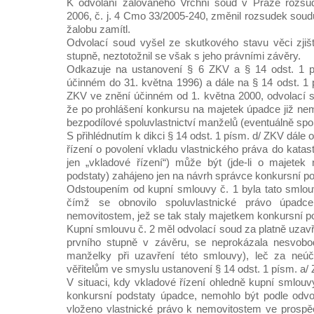
K odvolání žalovaného Vrchní soud v Praze rozsu
2006, č. j. 4 Cmo 33/2005-240, změnil rozsudek soud
žalobu zamítl.
Odvolací soud vyšel ze skutkového stavu věci zji
stupně, neztotožnil se však s jeho právními závěry.
Odkazuje na ustanovení § 6 ZKV a § 14 odst. 1 p
účinném do 31. května 1996) a dále na § 14 odst. 1 
ZKV ve znění účinném od 1. května 2000, odvolací 
že po prohlášení konkursu na majetek úpadce již nem
bezpodílové spoluvlastnictví manželů (eventuálně sp
S přihlédnutím k dikci § 14 odst. 1 písm. d/ ZKV dále 
řízení o povolení vkladu vlastnického práva do katast
jen „vkladové řízení“) může být (jde-li o majetek 
podstaty) zahájeno jen na návrh správce konkursní po
Odstoupením od kupní smlouvy č. 1 byla tato smlou
čímž se obnovilo spoluvlastnické právo úpad
nemovitostem, jež se tak staly majetkem konkursní po
Kupní smlouvu č. 2 měl odvolací soud za platně uzav
prvního stupně v závěru, se neprokázala nesvobo
manželky při uzavření této smlouvy), leč za neú
věřitelům ve smyslu ustanovení § 14 odst. 1 písm. a/
V situaci, kdy vkladové řízení ohledně kupní smlouv
konkursní podstaty úpadce, nemohlo být podle odvo
vloženo vlastnické právo k nemovitostem ve prospě