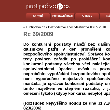
Shrnutí
Pro právní praxi
Odkazy
Ná
//
Profipravo.cz
/
Bezpodílové spoluvlastnictví
08.05.2010
Rc 69/2009
Do konkursní podstaty náleží bez dalšíh
dlužníkovi patřil v den prohlášení 
bezpodílového spoluvlastnictví. Správce ko
tedy povinen zařadit po prohlášení ko
konkursní podstaty všechny věci náležejí
spoluvlastnictví úpadce, avšak s po
neproběhlo vypořádání bezpodílového spol
není vypořádáno majetkové společens
manžela, je správce konkursní podstaty o
tímto majetkem ve stejném rozsahu, v j
omezení týkalo (kdyby konkursu nebylo) úp
(Rozsudek Nejvyššího soudu ze dne 31.7.2
823/2006)