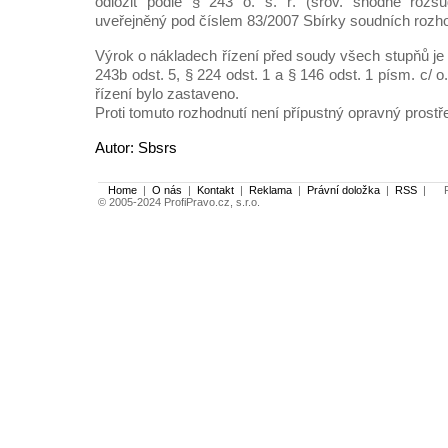
odložit podle § 243 o. s. ř. (srov. shodně rozs
uveřejněný pod číslem 83/2007 Sbírky soudních rozho
Výrok o nákladech řízení před soudy všech stupňů je
243b odst. 5, § 224 odst. 1 a § 146 odst. 1 písm. c/ o
řízení bylo zastaveno.
Proti tomuto rozhodnutí není přípustný opravný prostř
Autor: Sbsrs
Home
|
O nás
|
Kontakt
|
Reklama
|
Právní doložka
|
RSS
|
Po
© 2005-2024 ProfiPravo.cz, s.r.o.