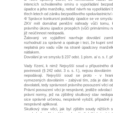
intencích schváleného smíru o vypořádání bezpodíl
úpadce a jeho manželky, neboť návrh na vypořádání b
třech letech od zániku bezpodílového spoluvlastnictví 
4/ Správce konkursní podstaty úpadce se ve smyslu 
ZKV měl domáhat peněžní náhrady vůči tomu, 
právního úkonu úpadce prospěch (vůči primárnímu nab
již neúčinnost nedopadá.
Žalovaný ve vyjádření navrhuje dovolání zamí
rozhodnutí za správné a opakuje i tezi, že kupní sm
neplatná pro vadu vůle na straně úpadcovy manželky
nátlakem.
Dovolání je ve smyslu § 237 odst. 1 písm. a/ o. s. ř. p
Vady řízení, k nimž Nejvyšší soud u přípustného dov
povinnosti (§ 242 odst. 3 o. s. ř.), nejsou dovolání
nepodávají. Nejvyšší soud se proto - v hrani
vymezených dovoláním - zabýval tím, zda je dán do
dovolateli, tedy správností právního posouzení věci 
Právní posouzení věci je nesprávné, jestliže odvolací
právní normy, jež na zjištěný skutkový stav nedop
sice správně určenou, nesprávně vyložil, případně j
nesprávně aplikoval.
Skutkový stav věci, jak byl zjištěn soudy nižších 