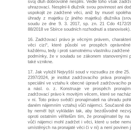
svůj dluh dobrovolně nesplní. Vedle toho však zadržo
uhrazovací. Nesplní-li dlužník svou povinnost ani do
uspokojit ze zadržené věci, aniž by musel spoléh
úhrady z majetku (z jiného majetku) dlužníka (sro
soudu ze dne 9. 3. 2017, sp. zn. 21 Cdo 4172/20
88/2018 ve Sbírce soudních rozhodnutí a stanovisek).
16. Zadržovací právo je věcným právem, charakter
věci cizí“, které působí ve prospěch oprávněné 
každému, tedy i proti samotnému vlastníku zadržené
podmínky, že v souladu se zákonem stanovenými p
také vznikne.
17. Jak vyložil Nejvyšší soud v rozsudku ze dne 25.
2397/2024, je institut zadržovacího práva pronají
speciální ve vztahu k obecné úpravě zadržovacího 
a násl. o. z. Konstruuje ve prospěch pronajíma
zadržovací právo k movitým věcem, které se nachází
v ní. Toto právo svědčí pronajímateli na úhradu poh
daném nájemním vztahu) vůči nájemci. Současně dovod
by neměl být vykládán tak, aby bezdůvodně nezvý
oproti ostatním věřitelům tím, že pronajímatel by n
vůči nájemci mohl zadržet i věci, které u sebe nem
umístěných na pronajaté věci či v ní) a není povinen 