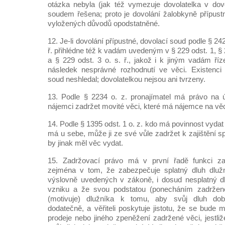
otázka nebyla (jak též vymezuje dovolatelka v dov
soudem řešena; proto je dovolání žalobkyně přípust
vyložených důvodů opodstatněné.
12. Je-li dovolání přípustné, dovolací soud podle § 242
ř. přihlédne též k vadám uvedeným v § 229 odst. 1, § 
a § 229 odst. 3 o. s. ř., jakož i k jiným vadám říz
následek nesprávné rozhodnutí ve věci. Existenci
soud neshledal; dovolatelkou nejsou ani tvrzeny.
13. Podle § 2234 o. z. pronajímatel má právo na 
nájemci zadržet movité věci, které má nájemce na věc
14. Podle § 1395 odst. 1 o. z. kdo má povinnost vydat
má u sebe, může ji ze své vůle zadržet k zajištění sp
by jinak měl věc vydat.
15. Zadržovací právo má v první řadě funkci zaj
zejména v tom, že zabezpečuje splatný dluh dluž
výslovně uvedených v zákoně, i dosud nesplatný 
vzniku a že svou podstatou (ponecháním zadržené
(motivuje) dlužníka k tomu, aby svůj dluh dobr
dodatečně, a věřiteli poskytuje jistotu, že se bude 
prodeje nebo jiného zpeněžení zadržené věci, jestli