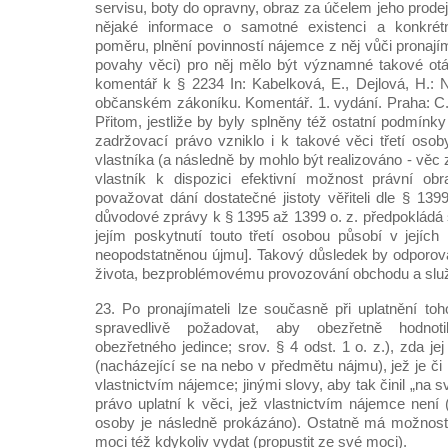
servisu, boty do opravny, obraz za účelem jeho prode
nějaké informace o samotné existenci a konkré
poměru, plnění povinností nájemce z něj vůči pronajím
povahy věci) pro něj mělo být významné takové otá
komentář k § 2234 In: Kabelková, E., Dejlová, H.:
občanském zákoníku. Komentář. 1. vydání. Praha: C. 
Přitom, jestliže by byly splněny též ostatní podmínky
zadržovací právo vzniklo i k takové věci třetí oso
vlastníka (a následně by mohlo být realizováno - věc
vlastník k dispozici efektivní možnost právní ob
považovat dání dostatečné jistoty věřiteli dle § 1399
důvodové zprávy k § 1395 až 1399 o. z. předpokládá so
jejím poskytnutí touto třetí osobou působí v její
neopodstatněnou újmu]. Takový důsledek by odporov
života, bezproblémovému provozování obchodu a slu
23. Po pronajímateli lze současně při uplatnění to
spravedlivě požadovat, aby obezřetně hodnoti
obezřetného jedince; srov. § 4 odst. 1 o. z.), zda je
(nacházející se na nebo v předmětu nájmu), jež je či 
vlastnictvím nájemce; jinými slovy, aby tak činil „na s
právo uplatní k věci, jež vlastnictvím nájemce není (
osoby je následně prokázáno). Ostatně má možnos
moci též kdykoliv vydat (propustit ze své moci).