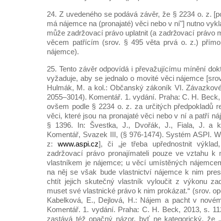
24. Z uvedeného se podává závěr, že § 2234 o. z. [p
má nájemce na (pronajaté) věci nebo v ní"] nutno vykl
může zadržovací právo uplatnit (a zadržovací právo 
věcem patřícím (srov. § 495 věta prvá o. z.) přímo 
nájemce).
25. Tento závěr odpovídá i převažujícímu mínění dokt
vyžaduje, aby se jednalo o movité věci nájemce [sro
Hulmák, M. a kol.: Občanský zákoník VI. Závazkové 
2055–3014). Komentář. 1. vydání. Praha: C. H. Beck,
ovšem podle § 2234 o. z. za určitých předpokladů r
věci, které jsou na pronajaté věci nebo v ní a patří n
§ 1396. In: Švestka, J., Dvořák, J., Fiala, J. a 
Komentář, Svazek III, (§ 976-1474). Systém ASPI. W
z:
www.aspi.cz
], či „je třeba upřednostnit výkla
zadržovací právo pronajímateli pouze ve vztahu k 
vlastníkem je nájemce; u věcí umístěných nájemce
na něj se však bude vlastnictví nájemce k nim pre
chtít jejich skutečný vlastník vyloučit z výkonu z
muset své vlastnické právo k nim prokázat.“ (srov. op
Kabelková, E., Dejlová, H.: Nájem a pacht v nov
Komentář. 1. vydání. Praha: C. H. Beck, 2013, s. 11
zastává též opačný názor, byť ne kategorický, že 