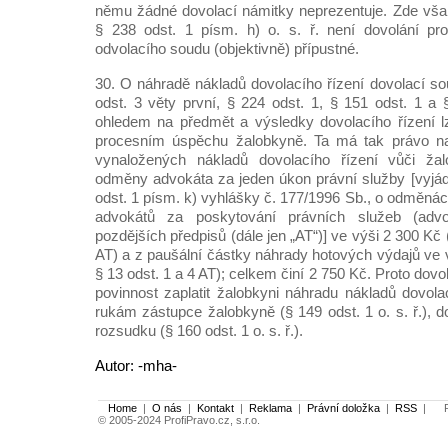
němu žádné dovolací námitky neprezentuje. Zde však 
§ 238 odst. 1 písm. h) o. s. ř. není dovolání prot
odvolacího soudu (objektivně) přípustné.
30. O náhradě nákladů dovolacího řízení dovolací so
odst. 3 věty první, § 224 odst. 1, § 151 odst. 1 a 
ohledem na předmět a výsledky dovolacího řízení l
procesním úspěchu žalobkyně. Ta má tak právo na
vynaložených nákladů dovolacího řízení vůči žal
odměny advokáta za jeden úkon právní služby [vyjádř
odst. 1 písm. k) vyhlášky č. 177/1996 Sb., o odměná
advokátů za poskytování právních služeb (advok
pozdějších předpisů (dále jen „AT“)] ve výši 2 300 Kč (
AT) a z paušální částky náhrady hotových výdajů ve v
§ 13 odst. 1 a 4 AT); celkem činí 2 750 Kč. Proto dovo
povinnost zaplatit žalobkyni náhradu nákladů dovola
rukám zástupce žalobkyně (§ 149 odst. 1 o. s. ř.), d
rozsudku (§ 160 odst. 1 o. s. ř.).
Autor: -mha-
Home
|
O nás
|
Kontakt
|
Reklama
|
Právní doložka
|
RSS
|
Po
© 2005-2024 ProfiPravo.cz, s.r.o.