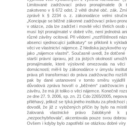
Limitované zadržovací právo pronajímatele (k
zakotveno v § 672 odst. 2 větě druhé obč. zák. Zmí
zprávě k § 2234 o. z. zákonodárce velmi stručn
„Koncipuje se běžné zákonné zadržovací právo pronaj
v otázce, zda lze zadržet i movité věci třetích osob 
musí být pronajímatel v dobré víře, není jednotná ani 
různé závěry ocitoval. Při vědomí „roztříštěnosti náz
absenci sjednocující judikatury“ se přiklonil k výkla
věci ve vlastnictví nájemce. Z hlediska jazykového vy
jako „nájemce vlastní“. Současně uvedl, že dotčené
starší právní úpravu, jež za jistých okolností umož
pronajímatele, které výslovně omezovala na věci
domácnosti; měl-li by zákonodárce v úmyslu instit
práva při transformaci do práva zadržovacího rozšířit
pak by dané ustanovení v tomto směru vyjádřil j
důvodová zpráva hovoří o „běžném“ zadržovacím p
závěru, že má jít toliko o věci nájemce. Konečně ro
ze dne 27. 9. 2006, sp. zn. 21 Cdo 2265/2005, nepov
přiléhavý, jelikož se týká jiného institutu za předchoz
dovodil, že již z vyložených příčin by bylo na míst
žalovaná vlastnické právo žalobkyně k p
„nezpochybňovala“, akcentovala pouze svou dobrou ví
Ovšem i kdyby bylo zapotřebí se otázkou dobré víry 