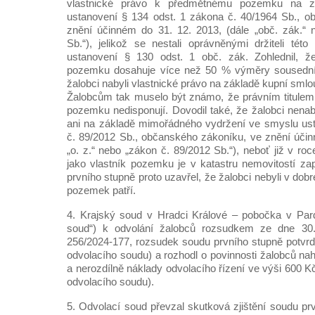
vlastnické právo k předmětnému pozemku na zá
ustanovení § 134 odst. 1 zákona č. 40/1964 Sb., o
znění účinném do 31. 12. 2013, (dále „obč. zák.“ 
Sb.“), jelikož se nestali oprávněnými držiteli tét
ustanovení § 130 odst. 1 obč. zák. Zohlednil, 
pozemku dosahuje více než 50 % výměry sousedníc
žalobci nabyli vlastnické právo na základě kupní smlo
Žalobcům tak muselo být známo, že právním titulem
pozemku nedisponují. Dovodil také, že žalobci nen
ani na základě mimořádného vydržení ve smyslu us
č. 89/2012 Sb., občanského zákoníku, ve znění účin
„o. z.“ nebo „zákon č. 89/2012 Sb.“), neboť již v ro
jako vlastník pozemku je v katastru nemovitostí za
prvního stupně proto uzavřel, že žalobci nebyli v dob
pozemek patří.
4. Krajský soud v Hradci Králové – pobočka v Pard
soud“) k odvolání žalobců rozsudkem ze dne 30.
256/2024-177, rozsudek soudu prvního stupně potvrdi
odvolacího soudu) a rozhodl o povinnosti žalobců na
a nerozdílně náklady odvolacího řízení ve výši 600 
odvolacího soudu).
5. Odvolací soud převzal skutková zjištění soudu pr