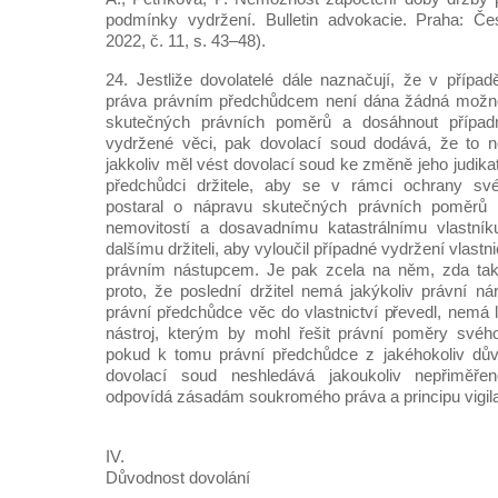
podmínky vydržení. Bulletin advokacie. Praha: Č
2022, č. 11, s. 43–48).
24. Jestliže dovolatelé dále naznačují, že v případ
práva právním předchůdcem není dána žádná možnost
skutečných právních poměrů a dosáhnout případně
vydržené věci, pak dovolací soud dodává, že to n
jakkoliv měl vést dovolací soud ke změně jeho judikat
předchůdci držitele, aby se v rámci ochrany své
postaral o nápravu skutečných právních poměrů 
nemovitostí a dosavadnímu katastrálnímu vlastník
dalšímu držiteli, aby vyloučil případné vydržení vlast
právním nástupcem. Je pak zcela na něm, zda tak u
proto, že poslední držitel nemá jakýkoliv právní n
právní předchůdce věc do vlastnictví převedl, nemá 
nástroj, kterým by mohl řešit právní poměry svéh
pokud k tomu právní předchůdce z jakéhokoliv dův
dovolací soud neshledává jakoukoliv nepřiměře
odpovídá zásadám soukromého práva a principu vigilan
IV.
Důvodnost dovolání