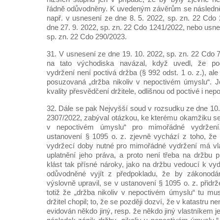
řádně odůvodněny. K uvedeným závěrům se následně 
např. v usnesení ze dne 8. 5. 2022, sp. zn. 22 Cdo
dne 27. 9. 2022, sp. zn. 22 Cdo 1241/2022, nebo usne
sp. zn. 22 Cdo 290/2023.
31. V usnesení ze dne 19. 10. 2022, sp. zn. 22 Cdo 
na tato východiska navázal, když uvedl, že p
vydržení není poctivá držba (§ 992 odst. 1 o. z.), a
posuzovaná „držba nikoliv v nepoctivém úmyslu“. J
kvality přesvědčení držitele, odlišnou od poctivé i nep
32. Dále se pak Nejvyšší soud v rozsudku ze dne 10.
2307/2022, zabýval otázkou, ke kterému okamžiku se 
v nepoctivém úmyslu“ pro mimořádné vydržen
ustanovení § 1095 o. z. zjevně vychází z toho, že
vydržecí doby nutné pro mimořádné vydržení má vla
uplatnění jeho práva, a proto není třeba na držbu
klást tak přísné nároky, jako na držbu vedoucí k vy
odůvodněné vyjít z předpokladu, že by zákonodár
výslovně upravil, se v ustanovení § 1095 o. z. přidrž
totiž že „držba nikoliv v nepoctivém úmyslu“ tu mus
držitel chopil; to, že se později dozví, že v katastru ne
evidován někdo jiný, resp. že někdo jiný vlastníkem