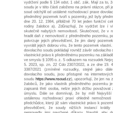
vydržení podle § 134 odst. 1 obč. zák. Mají za to, 
soudu je v této části založeno na právní otázce, při 
soud odchýlil od ustálené rozhodovací praxe dovolac
předmětný pozemek tvoří s pozemky, jež byly před
dne 20. 12. 1984, přibližně 70 let jeden funkční c
rodiny žalobce a). Zdůrazňují, že vydržet lze i
skutečně nabytých nemovitostí. Skutečnost, že v r
hradit daň z nemovitostí z předmětného pozemku, pa
potvrzuje jejich přesvědčení, že jim daný pozemek
vyvrátit jejich dobrou víru, že tento pozemek vlastní.
dovolacího soudu pokládají rovněž závěr odvolacího 
vlastnické právo k předmětnému pozemku na základ
ve smyslu § 1095 o. z. S odkazem na rozsudek Nejv
5. 2023, sp. zn. 22 Cdo 2307/2022, a ze dne 19. 4
3387/2021 (zmíněné rozsudky, stejně jako dál
dovolacího soudu, jsou přístupné na internetovýc
soudu
https://www.nsoud.cz
), upozorňují, že jen na 
žalobců, že jako vlastník předmětného pozemku je 
zapsaná třetí osoba, nelze jejich držbu považovat
úmyslu. Dále se domnívají, že by měl Nejvyšší s
ustálenou rozhodovací praxi ohledně nemožnosti
předchůdce, který již sám vlastnické právo k pozemk
přesvědčení, že soudy nižších instancí krátily
neprovedly jimi navržené důkazy. Navrhli, aby d