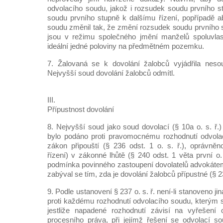
odvolacího soudu, jakož i rozsudek soudu prvního stu
soudu prvního stupně k dalšímu řízení, popřípadě 
soudu změnil tak, že změní rozsudek soudu prvního s
jsou v režimu společného jmění manželů spoluvlast
ideální jedné poloviny na předmětném pozemku.
7. Žalovaná se k dovolání žalobců vyjádřila neso
Nejvyšší soud dovolání žalobců odmítl.
III.
Přípustnost dovolání
8. Nejvyšší soud jako soud dovolací (§ 10a o. s. ř.) 
bylo podáno proti pravomocnému rozhodnutí odvola
zákon připouští (§ 236 odst. 1 o. s. ř.), oprávně
řízení) v zákonné lhůtě (§ 240 odst. 1 věta první o. 
podmínka povinného zastoupení dovolatelů advokátem (
zabýval se tím, zda je dovolání žalobců přípustné (§ 237
9. Podle ustanovení § 237 o. s. ř. není-li stanoveno jin
proti každému rozhodnutí odvolacího soudu, kterým s
jestliže napadené rozhodnutí závisí na vyřešení
procesního práva, při jejímž řešení se odvolací so