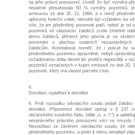
na jeho právní posouzení. Uvedl, že byť výměra p
nepatrně přesahovala 50 % výměry pozemků, jež
smlouvou ze dne 20. 12. 1984, a s nimiž předmětn
oplocený funkční celek, nemohli být vzhledem ke v
víře, že jim předmětný pozemek patří, neboť je od 
pozemků ve vlastnictví žalobců zcela zřetelně odd
domu žalobců, přičemž jeho plocha je ve skutečn
porovnání s plochou ostatních nezastavěných 
žalobcům. Konstatoval rovněž, že i pokud by se 
předmětného pozemku oprávněně, nebyli oprávněný
vyžadovanou dobu deseti let, jestliže nejpozději v roc
pozemků označených v kupní smlouvě ze dne 20. 1
pozemek, který má vlastní parcelní číslo.
II.
Dovolání, vyjádření k dovolání
6. Proti rozsudku odvolacího soudu podali žalobci (
dovolání. Přípustnost dovolání opírají o § 237 
občanského soudního řádu, (dále „o. s. ř.“) a uplatň
nesprávného právního posouzení věci ve smyslu §
Nesouhlasí se závěrem odvolacího soudu, že nebyl
předmětného pozemku, a proto k němu nenabyli vlas