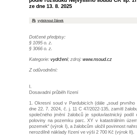
podle rozsudku Nejvyššího soudu ČR sp. zn
ze dne 13. 8. 2025
vytisknout článek
Dotčené předpisy:
§ 1095 o. z.
§ 3066 o. z.
Kategorie:
vydržení
; zdroj:
www.nsoud.cz
Z odůvodnění:
I.
Dosavadní průběh řízení
1. Okresní soud v Pardubicích (dále „soud prvního
dne 22. 7. 2024, č. j. 11 C 47/2022-135, zamítl žalob
společného jmění žalobců je spoluvlastnický podíl o
poloviny na pozemku parc. XY v katastrálním úze
pozemek“ (výrok I), a žalobcům uložil povinnost nahr
nerozdílně náklady řízení ve výši 2 700 Kč (výrok II).