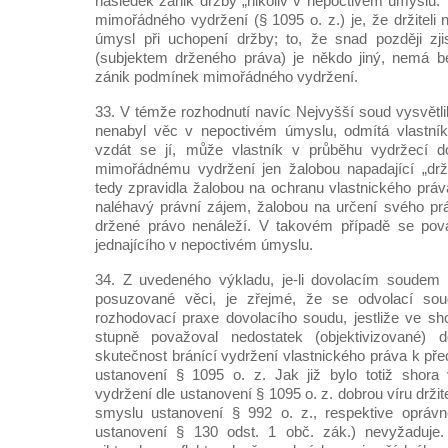
následek zánik držby „nikoliv v nepoctivém úmyslu.
mimořádného vydržení (§ 1095 o. z.) je, že držiteli
úmysl při uchopení držby; to, že snad později zji
(subjektem drženého práva) je někdo jiný, nemá b
zánik podmínek mimořádného vydržení.
33. V témže rozhodnutí navíc Nejvyšší soud vysvětlil,
nenabyl věc v nepoctivém úmyslu, odmítá vlastníko
vzdát se jí, může vlastník v průběhu vydržecí d
mimořádnému vydržení jen žalobou napadající „držb
tedy zpravidla žalobou na ochranu vlastnického práv
naléhavý právní zájem, žalobou na určení svého práv
držené právo nenáleží. V takovém případě se považ
jednajícího v nepoctivém úmyslu.
34. Z uvedeného výkladu, je-li dovolacím soudem
posuzované věci, je zřejmé, že se odvolací soud
rozhodovací praxe dovolacího soudu, jestliže ve s
stupně považoval nedostatek (objektivizované) 
skutečnost bránící vydržení vlastnického práva k 
ustanovení § 1095 o. z. Jak již bylo totiž shora
vydržení dle ustanovení § 1095 o. z. dobrou víru držite
smyslu ustanovení § 992 o. z., respektive opráv
ustanovení § 130 odst. 1 obč. zák.) nevyžaduje.