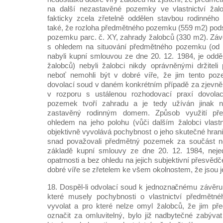
na další nezastavěné pozemky ve vlastnictví žal
fakticky zcela zřetelně oddělen stavbou rodinného
také, že rozloha předmětného pozemku (559 m2) pods
pozemku parc. č. XY, zahrady žalobců (330 m2). Záv
s ohledem na situování předmětného pozemku (od 
nabyli kupní smlouvou ze dne 20. 12. 1984, je odd
žalobců) nebyli žalobci nikdy oprávněnými držitel
neboť nemohli být v dobré víře, že jim tento poz
dovolací soud v daném konkrétním případě za zjevně 
v rozporu s ustálenou rozhodovací praxí dovola
pozemek tvoří zahradu a je tedy užíván jinak
zastavěný rodinným domem. Způsob využití p
ohledem na jeho polohu (vůči dalším žalobci vla
objektivně vyvolává pochybnost o jeho skutečné hranic
snad považovali předmětný pozemek za součást ne
základě kupní smlouvy ze dne 20. 12. 1984, nejed
opatrnosti a bez ohledu na jejich subjektivní přesvěd
dobré víře se zřetelem ke všem okolnostem, že jsou j
18. Dospěl-li odvolací soud k jednoznačnému závěru,
které musely pochybnosti o vlastnictví předmětn
vyvolat a pro které nelze omyl žalobců, že jim př
označit za omluvitelný, bylo již nadbytečné zabývat