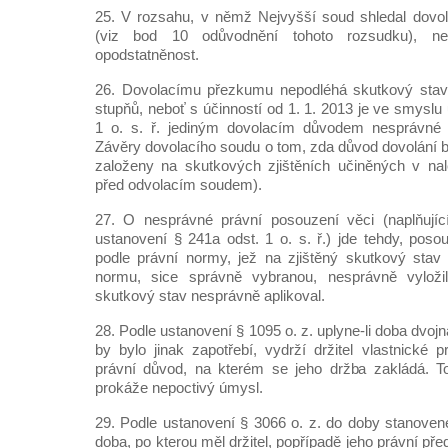
25. V rozsahu, v němž Nejvyšší soud shledal dovol
(viz bod 10 odůvodnění tohoto rozsudku), n
opodstatněnost.
26. Dovolacímu přezkumu nepodléhá skutkový stav 
stupňů, neboť s účinností od 1. 1. 2013 je ve smyslu
1 o. s. ř. jediným dovolacím důvodem nesprávné 
Závěry dovolacího soudu o tom, zda důvod dovolání b
založeny na skutkových zjištěních učiněných v nal
před odvolacím soudem).
27. O nesprávné právní posouzení věci (naplňujíc
ustanovení § 241a odst. 1 o. s. ř.) jde tehdy, posou
podle právní normy, jež na zjištěný skutkový stav
normu, sice správně vybranou, nesprávně vyložil
skutkový stav nesprávně aplikoval.
28. Podle ustanovení § 1095 o. z. uplyne-li doba dvoj
by bylo jinak zapotřebí, vydrží držitel vlastnické 
právní důvod, na kterém se jeho držba zakládá. T
prokáže nepoctivý úmysl.
29. Podle ustanovení § 3066 o. z. do doby stanoven
doba, po kterou měl držitel, popřípadě jeho právní př