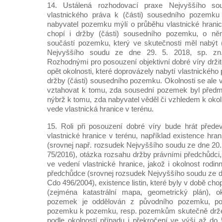
14. Ustálená rozhodovací praxe Nejvyššího sou
vlastnického práva k (části) sousedního pozemku 
nabyvatel pozemku mýlí o průběhu vlastnické hrani
chopí i držby (části) sousedního pozemku, o n
součástí pozemku, který ve skutečnosti měl nabýt 
Nejvyššího soudu ze dne 29. 5. 2018, sp. zn
Rozhodnými pro posouzení objektivní dobré víry držit
opět okolnosti, které doprovázely nabytí vlastnického 
držby (části) sousedního pozemku. Okolnosti se ale 
vztahovat k tomu, zda sousední pozemek byl předmě
nýbrž k tomu, zda nabyvatel věděl či vzhledem k oko
vede vlastnická hranice v terénu.
15. Roli při posouzení dobré víry bude hrát přede
vlastnické hranice v terénu, například existence hran
(srovnej např. rozsudek Nejvyššího soudu ze dne 20.
75/2016), otázka rozsahu držby právními předchůdci, 
ve vedení vlastnické hranice, jakož i okolnost rodi
předchůdce (srovnej rozsudek Nejvyššího soudu ze dn
Cdo 496/2004), existence listin, které byly v době cho
(zejména katastrální mapa, geometrický plán), o
pozemek je oddělován z původního pozemku, p
pozemku k pozemku, resp. pozemkům skutečně držený
podle okolností případu i překročení ve výši až d