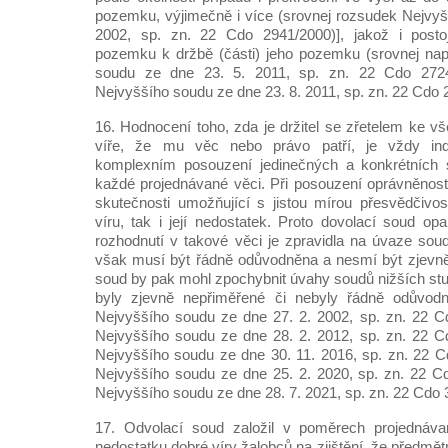
pozemku, výjimečně i více (srovnej rozsudek Nejvyš
2002, sp. zn. 22 Cdo 2941/2000)], jakož i posto
pozemku k držbě (části) jeho pozemku (srovnej nap
soudu ze dne 23. 5. 2011, sp. zn. 22 Cdo 272
Nejvyššího soudu ze dne 23. 8. 2011, sp. zn. 22 Cdo 
16. Hodnocení toho, zda je držitel se zřetelem ke 
víře, že mu věc nebo právo patří, je vždy indi
komplexním posouzení jedinečných a konkrétních 
každé projednávané věci. Při posouzení oprávněnost
skutečnosti umožňující s jistou mírou přesvědčivos
víru, tak i její nedostatek. Proto dovolací soud op
rozhodnutí v takové věci je zpravidla na úvaze soud
však musí být řádně odůvodněna a nesmí být zjevně
soud by pak mohl zpochybnit úvahy soudů nižších stu
byly zjevně nepřiměřené či nebyly řádně odůvodn
Nejvyššího soudu ze dne 27. 2. 2002, sp. zn. 22 C
Nejvyššího soudu ze dne 28. 2. 2012, sp. zn. 22 C
Nejvyššího soudu ze dne 30. 11. 2016, sp. zn. 22 
Nejvyššího soudu ze dne 25. 2. 2020, sp. zn. 22 C
Nejvyššího soudu ze dne 28. 7. 2021, sp. zn. 22 Cdo 
17. Odvolací soud založil v poměrech projednáv
nedostatku dobré víry žalobců na zjištění, že předm