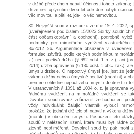
v držbě přede dnem nabytí účinnosti tohoto zákona; 
dříve než uplynutím dvou let ode dne nabytí účinnosti
věc movitou, a pěti let, jde-li o věc nemovitou.
30. Nejvyšší soud v rozsudku ze dne 19. 4. 2022, s
(uveřejněném pod číslem 15/2023 Sbírky soudních r
část občanskoprávní a obchodní), podrobně vyloži
podmínky pro mimořádné vydržení vlastnického 
89/2012 Sb. Argumentace obsažená v uvedeném r
formulaci závěrů, podle kterých podmínkou mimořádn
z.) není poctivá držba (§ 992 odst. 1 o. z.), ani (p
2014) držba oprávněná (§ 130 odst. 1 obč. zák.), al
úmyslu držitele. O nepoctivý úmysl jde, jestliže jedn
výkonu držby nebylo úmyslně poctivé (morální) v o
břemeno ohledně nepoctivého úmyslu držitele tíží to
V ustanoveních § 1091 až 1094 o. z. je upravena v
řádnému vydržení, na mimořádné vydržení se tato
Dovolací soud rovněž zdůraznil, že hodnocení poctiv
vždy individuální; žalující vlastník vyloučí mim
prokáže, že jednání držitele při nabytí a výkonu držb
(morální) v obecném smyslu. Posouzení této otázk
soudů v nalézacím řízení, která musí být řádně 
zjevně nepřiměřená. Dovolací soud by pak mohl z
nižších stupňů jen v případě, že by byly zjevně n