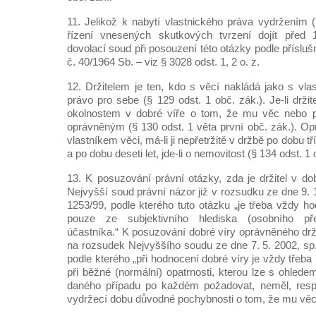
11. Jelikož k nabytí vlastnického práva vydržením
řízení vnesených skutkových tvrzení dojít před 
dovolací soud při posouzení této otázky podle přísl
č. 40/1964 Sb. – viz § 3028 odst. 1, 2 o. z.
12. Držitelem je ten, kdo s věcí nakládá jako s vl
právo pro sebe (§ 129 odst. 1 obč. zák.). Je-li drž
okolnostem v dobré víře o tom, že mu věc nebo prá
oprávněným (§ 130 odst. 1 věta první obč. zák.). Op
vlastníkem věci, má-li ji nepřetržitě v držbě po dobu tří 
a po dobu deseti let, jde-li o nemovitost (§ 134 odst. 1 
13. K posuzování právní otázky, zda je držitel v dobr
Nejvyšší soud právní názor již v rozsudku ze dne 9. 
1253/99, podle kterého tuto otázku „je třeba vždy hod
pouze ze subjektivního hlediska (osobního př
účastníka.“ K posuzování dobré víry oprávněného drž
na rozsudek Nejvyššího soudu ze dne 7. 5. 2002, sp
podle kterého „při hodnocení dobré víry je vždy třeba 
při běžné (normální) opatrnosti, kterou lze s ohled
daného případu po každém požadovat, neměl, resp
vydržecí dobu důvodné pochybnosti o tom, že mu věc 