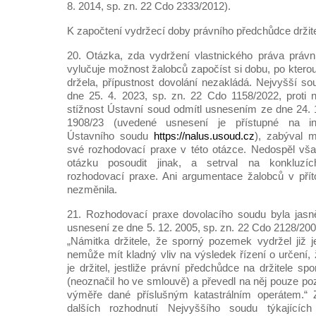
8. 2014, sp. zn. 22 Cdo 2333/2012).
K započtení vydržecí doby právního předchůdce držite
20. Otázka, zda vydržení vlastnického práva právn
vylučuje možnost žalobců započíst si dobu, po ktero
držela, přípustnost dovolání nezakládá. Nejvyšší so
dne 25. 4. 2023, sp. zn. 22 Cdo 1158/2022, proti
stížnost Ústavní soud odmítl usnesením ze dne 24. 1
1908/23 (uvedené usnesení je přístupné na in
Ústavního soudu
https://nalus.usoud.cz
), zabýval 
své rozhodovací praxe v této otázce. Nedospěl vša
otázku posoudit jinak, a setrval na konkluzí
rozhodovací praxe. Ani argumentace žalobců v přít
nezměnila.
21. Rozhodovací praxe dovolacího soudu byla jasně
usnesení ze dne 5. 12. 2005, sp. zn. 22 Cdo 2128/2005
„Námitka držitele, že sporný pozemek vydržel již 
nemůže mít kladný vliv na výsledek řízení o určení
je držitel, jestliže právní předchůdce na držitele 
(neoznačil ho ve smlouvě) a převedl na něj pouze po
výměře dané příslušným katastrálním operátem.“ 
dalších rozhodnutí Nejvyššího soudu týkajících