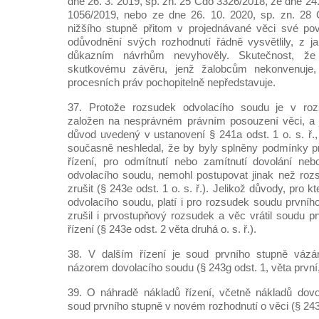
dne 26. 3. 2019, sp. zn. 25 Cdo 3326/2018, ze dne 24.
1056/2019, nebo ze dne 26. 10. 2020, sp. zn. 28
nižšího stupně přitom v projednávané věci své pov
odůvodnění svých rozhodnutí řádně vysvětlily, z 
důkazním návrhům nevyhověly. Skutečnost, ž
skutkovému závěru, jenž žalobcům nekonvenuje, 
procesních práv pochopitelně nepředstavuje.
37. Protože rozsudek odvolacího soudu je v r
založen na nesprávném právním posouzení věci, a j
důvod uvedený v ustanovení § 241a odst. 1 o. s. ř.,
současně neshledal, že by byly splněny podmínky p
řízení, pro odmítnutí nebo zamítnutí dovolání n
odvolacího soudu, nemohl postupovat jinak než roz
zrušit (§ 243e odst. 1 o. s. ř.). Jelikož důvody, pro 
odvolacího soudu, platí i pro rozsudek soudu prvníh
zrušil i prvostupňový rozsudek a věc vrátil soudu p
řízení (§ 243e odst. 2 věta druhá o. s. ř.).
38. V dalším řízení je soud prvního stupně váz
názorem dovolacího soudu (§ 243g odst. 1, věta první, o
39. O náhradě nákladů řízení, včetně nákladů dovo
soud prvního stupně v novém rozhodnutí o věci (§ 243g o