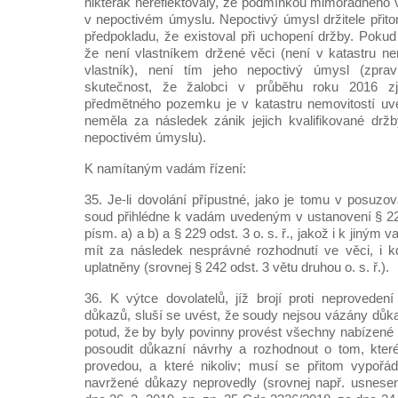
nikterak nereflektovaly, že podmínkou mimořádného v
v nepoctivém úmyslu. Nepoctivý úmysl držitele přito
předpokladu, že existoval při uchopení držby. Pokud d
že není vlastníkem držené věci (není v katastru ne
vlastník), není tím jeho nepoctivý úmysl (zprav
skutečnost, že žalobci v průběhu roku 2016 zjis
předmětného pozemku je v katastru nemovitostí uve
neměla za následek zánik jejich kvalifikované držb
nepoctivém úmyslu).
K namítaným vadám řízení:
35. Je-li dovolání přípustné, jako je tomu v posuzo
soud přihlédne k vadám uvedeným v ustanovení § 229
písm. a) a b) a § 229 odst. 3 o. s. ř., jakož i k jiným 
mít za následek nesprávné rozhodnutí ve věci, i k
uplatněny (srovnej § 242 odst. 3 větu druhou o. s. ř.).
36. K výtce dovolatelů, jíž brojí proti neprovede
důkazů, sluší se uvést, že soudy nejsou vázány důk
potud, že by byly povinny provést všechny nabízené
posoudit důkazní návrhy a rozhodnout o tom, kte
provedou, a které nikoliv; musí se přitom vypořád
navržené důkazy neprovedly (srovnej např. usnese