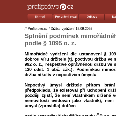
Shrnutí
Pro právní praxi
Odkazy
Ná
//
Profipravo.cz
/
Držba, vydržení
18.09.2025
Splnění podmínek mimořádnéh
podle § 1095 o. z.
Mimořádné vydržení dle ustanovení § 109
dobrou víru držitele (tj. poctivou držbu ve
992 o. z., respektive oprávněnou držbu ve 
130 odst. 1 obč. zák.). Podmínkou mimoř
držba nikoliv v nepoctivém úmyslu.
Nepoctivý úmysl držitele přitom brán
předpokladu, že existoval při uchopení drž
později zjistí, že není vlastníkem držené v
nemovitostí evidován jako vlastník), není
úmysl (zpravidla) dotčen.