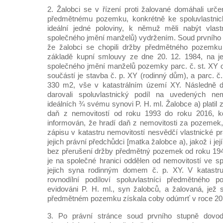
2. Žalobci se v řízení proti žalované domáhali urče
předmětnému pozemku, konkrétně ke spoluvlastnick
ideální jedné poloviny, k němuž měli nabýt vlas
společného jmění manželů) vydržením. Soud prvního s
že žalobci se chopili držby předmětného pozem
základě kupní smlouvy ze dne 20. 12. 1984, na je
společného jmění manželů pozemky parc. č. st. XY 
součástí je stavba č. p. XY (rodinný dům), a parc. 
330 m2, vše v katastrálním území XY. Následně d
darovali spoluvlastnický podíl na uvedených nem
ideálních ¾ svému synovi P. H. ml. Žalobce a) plati
daň z nemovitostí od roku 1993 do roku 2016, 
informován, že hradí daň z nemovitosti za pozemek
zápisu v katastru nemovitostí nesvědčí vlastnické pr
jejich právní předchůdci [matka žalobce a), jakož i její
bez přerušení držby předmětný pozemek od roku 1
je na společné hranici oddělen od nemovitostí ve sp
jejich syna rodinným domem č. p. XY. V katastru
rovnodílní podíloví spoluvlastníci předmětného 
evidováni P. H. ml., syn žalobců, a žalovaná, jež s
předmětném pozemku získala coby odúmrť v roce 20
3. Po právní stránce soud prvního stupně dovodi