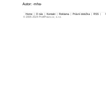
Autor: -mha-
Home
|
O nás
|
Kontakt
|
Reklama
|
Právní doložka
|
RSS
|
Po
© 2005-2024 ProfiPravo.cz, s.r.o.