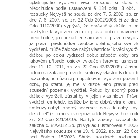
uplatňujícího vydržení věci započíst si dobu
předchůdce podle ustanovení § 134 odst. 3 obč. z
rozsudky Nejvyššího soudu ze dne 7. 5. 2002, sp. z
dne 7. 6. 2007, sp. zn. 22 Cdo 2002/2006, či ze dne
Cdo 1110/2000) vyplývá, že oprávněný držitel si 
nezbytné k vydržení věci či práva dobu oprávněn
předchůdce, jen pokud ten sám věc či právo nevydrže
již právní předchůdce žalobce uplatňujícího své vla
vydržení, může žalobce nabýt vlastnictví k věci vydrž
držbou po celou vydržecí dobu; zápočet doby prá
takovém případě logicky vyloučen (srovnej usnese
dne 11. 10. 2011, sp. zn. 22 Cdo 4282/2009). Jinými
někdo na základě převodní smlouvy vlastnictví k ur
pozemku, nemůže si při uplatňování vydržení pozem
dobu, po kterou jej měl v držbě jeho právní předc
sousední pozemek vydržel. Pokud by sporný poze
držitele vydrželi, zůstal by v jejich vlastnictví. Pr
vydržet jen tehdy, jestliže by jeho dobrá víra o tom
smlouvy nabyl i sporný pozemek trvala do doby, kdy
deseti let“ (k tomu srovnej rozsudek Nejvyššího soudu
zn. 22 Cdo 821/2010). Na tyto závěry navázal do
zákona č. 89/2012 Sb. při výkladu ustanovení § 1096
Nejvyššího soudu ze dne 19. 4. 2022, sp. zn. 22 Cd
pod číslem 15/2023 Sbírky soudních rozhodnut