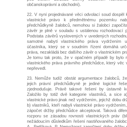
občanskoprávní a obchodní).
22. V nyní projednávané věci odvolací soud dospěl 
vlastnické právo k předmětnému pozemku nab
předchůdkyně žalobců, nemohou si žalobci započítat
závěr je plně v souladu s ustálenou rozhodovací p
Podstata závěrů vyslovených v uvedených rozhodnut
samotné nabytí vlastnického práva vydržením 
účastníka, který se v soudním řízení domáhá urč
práva, nezakládá bez dalšího závěr o vlastnickém pr
Je tomu tak proto, že v opačném případě by bylo 
vlastnického práva právního předchůdce, který věc
nepřevedl.
23. Nemůže tudíž obstát argumentace žalobců, že
jejich právní předchůdkyně je jediné logické řeše
zjednodušuje. Právě takové řešení by ústavně k
Založilo by totiž dvě kategorie vlastníků, a sice a)
vlastnické právo jinak než vydržením, jejichž dobu dr
b) vlastníků, kteří nabyli vlastnické právo vydržení
zápočet držby předchůdce akceptovat. Taková difer
rozporu se zásadou rovnosti vlastnických práv (b
nežádoucím důsledkům řešení nastiňovaného žalobci 
A., Petříková, P. Nemožnost započtení doby držby p