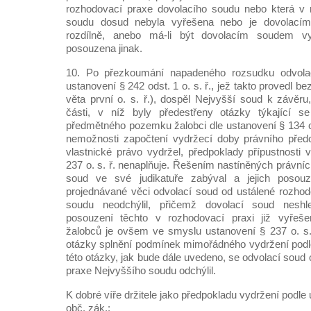
rozhodovací praxe dovolacího soudu nebo která v 
soudu dosud nebyla vyřešena nebo je dovolací
rozdílně, anebo má-li být dovolacím soudem v
posouzena jinak.
10. Po přezkoumání napadeného rozsudku odvol
ustanovení § 242 odst. 1 o. s. ř., jež takto provedl be
věta první o. s. ř.), dospěl Nejvyšší soud k závěru
části, v níž byly předestřeny otázky týkající s
předmětného pozemku žalobci dle ustanovení § 134 od
nemožnosti započtení vydržecí doby právního předc
vlastnické právo vydržel, předpoklady přípustnosti
237 o. s. ř. nenaplňuje. Řešením nastíněných právníc
soud ve své judikatuře zabýval a jejich poso
projednávané věci odvolací soud od ustálené rozho
soudu neodchýlil, přičemž dovolací soud nesh
posouzení těchto v rozhodovací praxi již vyřeše
žalobců je ovšem ve smyslu ustanovení § 237 o. s. 
otázky splnění podmínek mimořádného vydržení podle 
této otázky, jak bude dále uvedeno, se odvolací soud
praxe Nejvyššího soudu odchýlil.
K dobré víře držitele jako předpokladu vydržení podle
obč. zák.: