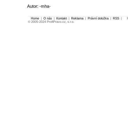
Autor: -mha-
Home
|
O nás
|
Kontakt
|
Reklama
|
Právní doložka
|
RSS
|
Po
© 2005-2024 ProfiPravo.cz, s.r.o.