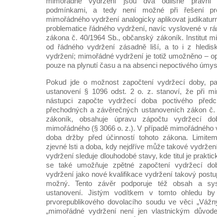
mimořádné vydržení jsou dva odlišné právní i
podmínkami, a tedy není možné při řešení pro
mimořádného vydržení analogicky aplikovat judikaturn
problematice řádného vydržení, navíc vyslovené v rá
zákona č. 40/1964 Sb., občanský zákoník. Institut 
od řádného vydržení zásadně liší, a to i z hledis
vydržení; mimořádné vydržení je totiž umožněno – op
pouze na plynutí času a na absenci nepoctivého úmys
Pokud jde o možnost započtení vydržecí doby, p
ustanovení § 1096 odst. 2 o. z. stanoví, že při 
nástupci započte vydržecí doba poctivého před
přechodných a závěrečných ustanoveních zákon č.
zákoník, obsahuje úpravu zápočtu vydržecí d
mimořádného (§ 3066 o. z.). V případě mimořádného v
doba držby před účinností tohoto zákona. Limite
zjevné lsti a doba, kdy nejdříve může takové vydrže
vydržení sleduje dlouhodobé stavy, kde titul je prakti
se také umožňuje zpětné započtení vydržecí d
vydržení jako nové kvalifikace vydržení takový postu
možný. Tento závěr podporuje též obsah a sys
ustanovení. Jistým vodítkem v tomto ohledu by
prvorepublikového dovolacího soudu ve věci „Vážn
„mimořádné vydržení není jen vlastnickým důvode