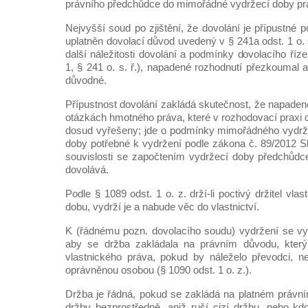
právního předchůdce do mimořádné vydržecí doby pr
Nejvyšší soud po zjištění, že dovolání je přípustné po
uplatněn dovolací důvod uvedený v § 241a odst. 1 o. s
další náležitosti dovolání a podmínky dovolacího říz
1, § 241 o. s. ř.), napadené rozhodnutí přezkoumal a 
důvodné.
Přípustnost dovolání zakládá skutečnost, že napaden
otázkách hmotného práva, které v rozhodovací praxi 
dosud vyřešeny; jde o podmínky mimořádného vydrže
doby potřebné k vydržení podle zákona č. 89/2012 S
souvislosti se započtením vydržecí doby předchůdc
dovolává.
Podle § 1089 odst. 1 o. z. drží-li poctivý držitel vl
dobu, vydrží je a nabude věc do vlastnictví.
K (řádnému pozn. dovolacího soudu) vydržení se vy
aby se držba zakládala na právním důvodu, který
vlastnického práva, pokud by náleželo převodci, n
oprávněnou osobou (§ 1090 odst. 1 o. z.).
Držba je řádná, pokud se zakládá na platném právn
držby bezprostředně, aniž ruší cizí držbu, nebo k