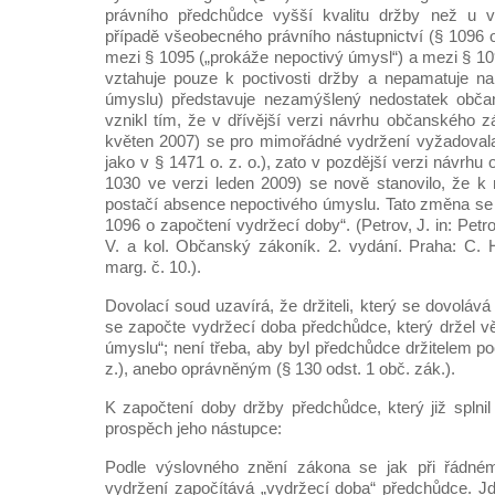
právního předchůdce vyšší kvalitu držby než u vy
případě všeobecného právního nástupnictví (§ 1096 o
mezi § 1095 („prokáže nepoctivý úmysl“) a mezi § 109
vztahuje pouze k poctivosti držby a nepamatuje na
úmyslu) představuje nezamýšlený nedostatek obča
vznikl tím, že v dřívější verzi návrhu občanského z
květen 2007) se pro mimořádné vydržení vyžadovala
jako v § 1471 o. z. o.), zato v pozdější verzi návrh
1030 ve verzi leden 2009) se nově stanovilo, že 
postačí absence nepoctivého úmyslu. Tato změna se
1096 o započtení vydržecí doby“. (Petrov, J. in: Petro
V. a kol. Občanský zákoník. 2. vydání. Praha: C. 
marg. č. 10.).
Dovolací soud uzavírá, že držiteli, který se dovolá
se započte vydržecí doba předchůdce, který držel vě
úmyslu“; není třeba, aby byl předchůdce držitelem po
z.), anebo oprávněným (§ 130 odst. 1 obč. zák.).
K započtení doby držby předchůdce, který již splni
prospěch jeho nástupce:
Podle výslovného znění zákona se jak při řádné
vydržení započítává „vydržecí doba“ předchůdce. J