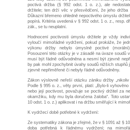
poctivá držba (§ 992 odst. 1 o. z.), ale nedosta
držitele; ten drží věc v přesvědčení, že jeho držb
Důkazní břemeno ohledně nepoctivého úmyslu držitele
popírá. Kritéria uvedená v § 992 odst. 1 o. z., resp. d
zák., se tu neuplatní.
Hodnocení poctivosti úmyslu držitele je vždy individ
vyloučí mimořádné vydržení, pokud prokáže, že jedná
výkonu držby nebylo úmyslně poctivé (moráln
Posouzení této otázky je v zásadě na úvaze soudů v 
musí být řádně odůvodněna a nesmí být zjevně nepř
by pak mohl zpochybnit úvahy soudů nižších stupňů j
zjevně nepřiměřené či nebyly řádně odůvodněny.
Zákon výslovně neřeší otázku zániku držby „nikoli
Podle § 995 o. z., věty první, platí: „Bylo-li vyhověn
nebo její poctivost, považuje se poctivý držitel za n
okamžiku, kdy mu byla doručena žaloba“. Toto ustan
10 odst. 1 o. z.) aplikovat i na držbu směřující k mi
K vydržecí době potřebné k vydržení:
Ze systematiky zákona je zřejmé, že v § 1091 až § 1
doba potřebná k řádnému vydržení; na mimořá