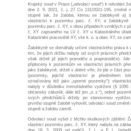
Krajský soud v Praze („odvolací soud“) k odvolání 
dne 2. 9. 2021, č. j. 27 Co 131/2021-195, změnil 
stupně tak, že žaloba, kterou se žalobkyně a) 
vlastnictví k pozemku parc. č. XY, a žalobkyně 
pozemku parc. č. XY, v obou případech vzniklých z 
č. XY zapsaného na LV č. XY u Katastrálního úřadu
Katastrální pracoviště XY, vše k. ú. a obec XY, se zam
Žalobkyně se domáhaly určení vlastnického práva
tím, že jejich držbu nabyly od svých právních před
však drželi již jejich prarodiče a praprarodiče). J
připloceny k pozemkům ve vlastnictví právních předc
jako žalobkyně, drželi v dobré víře, že jde o část poz
(pozemky, jejichž vlastnictví je předmětem to
označovány též jako „sporné pozemky“); vlastnick
nabyly v důsledku mimořádného vydržení (§ 1095 
občanský zákoník, dále též jen „o. z.“), neboť poze
svých předchůdců držely po stanovenou vydrže
prvního stupně žalobě vyhověl, odvolací soud změnil
stupně a žalobu zamítl.
Odvolací soud vyšel z těchto skutkových zjištění: Ž
vlastnicí pozemku parc. č. XY, který nabyla na zákl
dne 18. 3. 2009 od rodičů, J. L. a F. L. (mladš