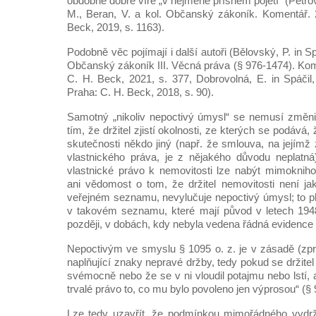
obdobné dobré víře „v nejméně přísném pojetí“ (Petrov, 
M., Beran, V. a kol. Občanský zákoník. Komentář. 
Beck, 2019, s. 1163).
Podobně věc pojímají i další autoři (Bělovský, P. in Spá
Občanský zákoník III. Věcná práva (§ 976-1474). Kom
C. H. Beck, 2021, s. 377, Dobrovolná, E. in Spáčil,
Praha: C. H. Beck, 2018, s. 90).
Samotný „nikoliv nepoctivý úmysl“ se nemusí změni
tím, že držitel zjistí okolnosti, ze kterých se podává,
skutečnosti někdo jiný (např. že smlouva, na jejímž
vlastnického práva, je z nějakého důvodu neplatná)
vlastnické právo k nemovitosti lze nabýt mimoknih
ani vědomost o tom, že držitel nemovitosti není ja
veřejném seznamu, nevylučuje nepoctivý úmysl; to pl
v takovém seznamu, které mají původ v letech 1948
později, v dobách, kdy nebyla vedena řádná evidence
Nepoctivým ve smyslu § 1095 o. z. je v zásadě (zpr
naplňující znaky nepravé držby, tedy pokud se držitel
svémocně nebo že se v ni vloudil potajmu nebo lstí, 
trvalé právo to, co mu bylo povoleno jen výprosou“ (§ 9
Lze tedy uzavřít, že podmínkou mimořádného vydrže