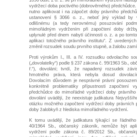
vydržecí doba poctivého (dobrověrného) předchůdce.
nutno aplikovat i na zápočet doby právního předch
ustanovení § 3066 o. z., neboť jiný výklad by 
odlišnému (a tedy nerovnému) posuzování podmín
mimořádným vydržením při započtení doby držb
uplynulé před dnem nabytí účinnosti o. z. a po tomto
aplikaci totožného právního institutu“. Z uvedený
změnil rozsudek soudu prvního stupně, a žalobu zamít
Proti výrokům I., III. a IV. rozsudku odvolacího s
(„dovolatelky“) podle § 237 zákona č. 99/1963 Sb., ob
ř.“), dovolání; tvrdí, že napadený rozsudek záv
hmotného práva, která nebyla dosud dovolac
Dovolacím důvodem je nesprávné právní posouzení v
konkrétně problematiky přípustnosti započtení v
předchůdce do mimořádné vydržecí doby právního 
dovolání uvádějí, že neexistuje judikatura Nejvyššíh
otázku možného započtení vydržecí doby právních 
doby žalobkyň z hlediska mimořádného vydržení.
K tomu uvádějí, že judikatura týkající se řádnéh
40/1964 Sb., občanský zákoník, nemůže být ap
vydržení podle zákona č. 89/2012 Sb., občansk