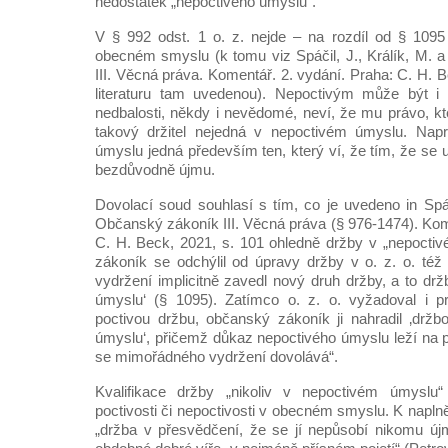
nedostatek „nepoctivého úmyslu“.
V § 992 odst. 1 o. z. nejde – na rozdíl od § 1095 
obecném smyslu (k tomu viz Spáčil, J., Králík, M. 
III. Věcná práva. Komentář. 2. vydání. Praha: C. H. B
literaturu tam uvedenou). Nepoctivým může být i t
nedbalosti, někdy i nevědomé, neví, že mu právo, kt
takový držitel nejedná v nepoctivém úmyslu. Nap
úmyslu jedná především ten, který ví, že tím, že se u
bezdůvodně újmu.
Dovolací soud souhlasí s tím, co je uvedeno in Spáči
Občanský zákoník III. Věcná práva (§ 976-1474). Kom
C. H. Beck, 2021, s. 101 ohledně držby v „nepocti
zákoník se odchýlil od úpravy držby v o. z. o. té
vydržení implicitně zavedl nový druh držby, a to drž
úmyslu‘ (§ 1095). Zatímco o. z. o. vyžadoval i 
poctivou držbu, občanský zákoník ji nahradil ‚držb
úmyslu‘, přičemž důkaz nepoctivého úmyslu leží na pro
se mimořádného vydržení dovolává“.
Kvalifikace držby „nikoliv v nepoctivém úmyslu
poctivosti či nepoctivosti v obecném smyslu. K napln
„držba v přesvědčení, že se jí nepůsobí nikomu újm