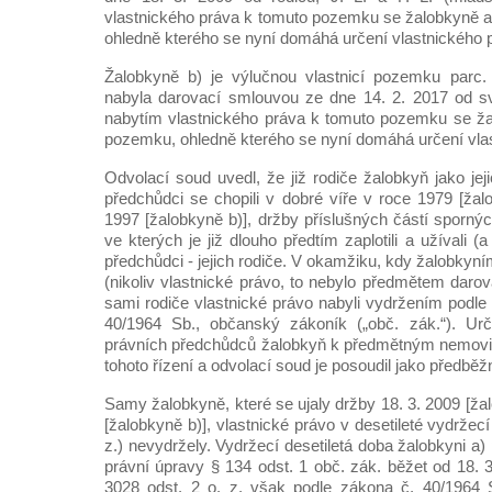
vlastnického práva k tomuto pozemku se žalobkyně a)
ohledně kterého se nyní domáhá určení vlastnického 
Žalobkyně b) je výlučnou vlastnicí pozemku parc
nabyla darovací smlouvou ze dne 14. 2. 2017 od sv
nabytím vlastnického práva k tomuto pozemku se žal
pozemku, ohledně kterého se nyní domáhá určení vla
Odvolací soud uvedl, že již rodiče žalobkyň jako jej
předchůdci se chopili v dobré víře v roce 1979 [žal
1997 [žalobkyně b)], držby příslušných částí sporný
ve kterých je již dlouho předtím zaplotili a užívali (a 
předchůdci - jejich rodiče. V okamžiku, kdy žalobky
(nikoliv vlastnické právo, to nebylo předmětem darova
sami rodiče vlastnické právo nabyli vydržením podle
40/1964 Sb., občanský zákoník („obč. zák.“). Urč
právních předchůdců žalobkyň k předmětným nemov
tohoto řízení a odvolací soud je posoudil jako předbě
Samy žalobkyně, které se ujaly držby 18. 3. 2009 [žal
[žalobkyně b)], vlastnické právo v desetileté vydržec
z.) nevydržely. Vydržecí desetiletá doba žalobkyni a)
právní úpravy § 134 odst. 1 obč. zák. běžet od 18. 
3028 odst. 2 o. z. však podle zákona č. 40/1964 