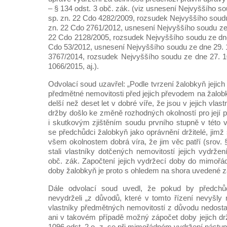
– § 134 odst. 3 obč. zák. (viz usnesení Nejvyššího so
sp. zn. 22 Cdo 4282/2009, rozsudek Nejvyššího soudu
zn. 22 Cdo 2761/2012, usnesení Nejvyššího soudu ze 
22 Cdo 2128/2005, rozsudek Nejvyššího soudu ze dne 
Cdo 53/2012, usnesení Nejvyššího soudu ze dne 29. 1
3767/2014, rozsudek Nejvyššího soudu ze dne 27. 1
1066/2015, aj.).
Odvolací soud uzavřel: „Podle tvrzení žalobkyň jejich
předmětné nemovitosti před jejich převodem na žalob
delší než deset let v dobré víře, že jsou v jejich vlast
držby došlo ke změně rozhodných okolností pro její 
i skutkovým zjištěním soudu prvního stupně v této 
se předchůdci žalobkyň jako oprávnění držitelé, jimž
všem okolnostem dobrá víra, že jim věc patří (srov. §
stali vlastníky dotčených nemovitostí jejich vydrže
obč. zák. Započtení jejich vydržecí doby do mimořád
doby žalobkyň je proto s ohledem na shora uvedené z
Dále odvolací soud uvedl, že pokud by předch
nevydrželi „z důvodů, které v tomto řízení nevyšly 
vlastníky předmětných nemovitostí z důvodu nedostat
ani v takovém případě možný zápočet doby jejich dr
1096 odst. 2 o. z. se při mimořádném vydržení nástu