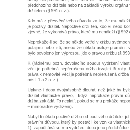
předchozího držitele nebo na základě výroku orgánu 
držitelem (§ 991 o. z.).
Kdo má z přesvědčivého důvodu za to, že mu náleží
je poctivý držitel. Nepoctivě drží ten, kdo ví nebo k
zjevné, že vykonává právo, které mu nenáleží (§ 992 od
Neprokáže-li se, že se někdo vetřel v držbu svémocně
potajmu nebo lstí, anebo že někdo usiluje proměnit 
bylo povoleno jen výprosou, jde o pravou držbu (§ 993 
K (řádnému pozn. dovolacího soudu) vydržení vlast
věci je potřebná nepřerušená držba trvající tři roky.
práva k nemovité věci je potřebná nepřerušená držba t
odst. 1 a 2 o. z.).
Uplyne-li doba dvojnásobně dlouhá, než jaké by bylo
držitel vlastnické právo, i když neprokáže právní d
držba zakládá. To neplatí, pokud se mu prokáže nepoc
– mimořádné vydržení).
Nabyl-li někdo poctivě držbu od poctivého držitele, j
právním důvodu, který by postačil ke vzniku vlastnic
1), započítává se mu vydržecí doba jeho předchůdce (§