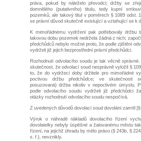
práva, pokud by náleželo převodci; držby se zře
domnělého (putativního) titulu, tedy kupní smlo
pozemků, ale takový titul v poměrech § 1089 odst. 1
se právní důvod skutečně existující a vztahující se k 
K mimořádnému vydržení pak potřebovaly držbu trv
takovou dobu pozemek nedržela žádná z nich; započte
předchůdců nebylo možné proto, že podle zjištění o
vydrželi již jejich bezprostřední právní předchůdci.
Rozhodnutí odvolacího soudu je tak věcně správné.
skutečnost, že odvolací soud nesprávně vyložil § 1096
to, že do vydržecí doby držitele pro mimořádné vy
poctivou držbu předchůdce; ve skutečnosti se
posuzovaná) držba nikoliv v nepoctivém úmyslu. Pr
podle odvolacího soudu vydrželi již předchůdci ža
otázky rozhodnutí odvolacího soudu nespočívá.
Z uvedených důvodů dovolací soud dovolání zamítl [§ 2
Výrok o náhradě nákladů dovolacího řízení vychá
dovolatelky nebyly úspěšné a žalovanému městu tak
řízení, na jejichž úhradu by mělo právo (§ 243b, § 224 
s. ř.), nevznikly.