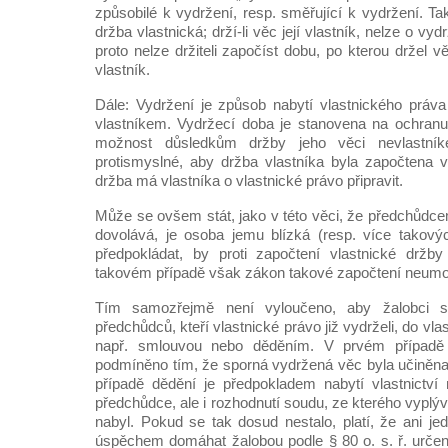
způsobilé k vydržení, resp. směřující k vydržení. T
držba vlastnická; drží-li věc její vlastník, nelze o vy
proto nelze držiteli započíst dobu, po kterou držel 
vlastník.
Dále: Vydržení je způsob nabytí vlastnického práva 
vlastníkem. Vydržecí doba je stanovena na ochranu
možnost důsledkům držby jeho věci nevlastník
protismyslné, aby držba vlastníka byla započtena 
držba má vlastníka o vlastnické právo připravit.
Může se ovšem stát, jako v této věci, že předchůdce
dovolává, je osoba jemu blízká (resp. více takovýc
předpokládat, by proti započtení vlastnické držby
takovém případě však zákon takové započtení neumo
Tím samozřejmě není vyloučeno, aby žalobci s
předchůdců, kteří vlastnické právo již vydrželi, do vl
např. smlouvou nebo děděním. V prvém případě 
podmíněno tím, že sporná vydržená věc byla učiněn
případě dědění je předpokladem nabytí vlastnictví
předchůdce, ale i rozhodnutí soudu, ze kterého vyplý
nabyl. Pokud se tak dosud nestalo, platí, že ani j
úspěchem domáhat žalobou podle § 80 o. s. ř. určení