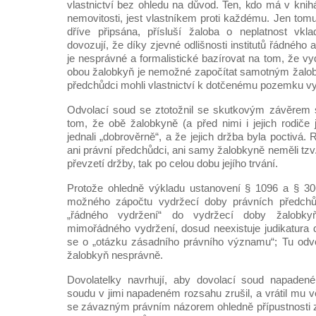
vlastnictví bez ohledu na důvod. Ten, kdo má v knihá
nemovitosti, jest vlastníkem proti každému. Jen tom
dříve připsána, přísluší žaloba o neplatnost vkl
dovozují, že díky zjevné odlišnosti institutů řádnéh
je nesprávné a formalistické bazírovat na tom, že v
obou žalobkyň je nemožné započítat samotným žalob
předchůdci mohli vlastnictví k dotčenému pozemku vyd
Odvolací soud se ztotožnil se skutkovým závěrem 
tom, že obě žalobkyně (a před nimi i jejich rodiče 
jednali „dobrověrně“, a že jejich držba byla poctivá.
ani právní předchůdci, ani samy žalobkyně neměli tzv.
převzetí držby, tak po celou dobu jejího trvání.
Protože ohledně výkladu ustanovení § 1096 a § 306
možného zápočtu vydržecí doby právních předch
„řádného vydržení“ do vydržecí doby žalobk
mimořádného vydržení, dosud neexistuje judikatura 
se o „otázku zásadního právního významu“; Tu odvo
žalobkyň nesprávně.
Dovolatelky navrhují, aby dovolací soud napadené
soudu v jimi napadeném rozsahu zrušil, a vrátil mu 
se závazným právním názorem ohledně přípustnosti 