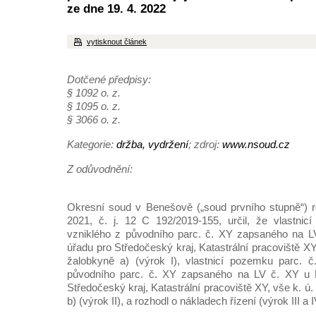
ze dne 19. 4. 2022
vytisknout článek
Dotčené předpisy:
§ 1092 o. z.
§ 1095 o. z.
§ 3066 o. z.
Kategorie:
držba, vydržení
; zdroj:
www.nsoud.cz
Z odůvodnění:
Okresní soud v Benešově („soud prvního stupně“) 
2021, č. j. 12 C 192/2019-155, určil, že vlastnic
vzniklého z původního parc. č. XY zapsaného na LV
úřadu pro Středočeský kraj, Katastrální pracoviště XY
žalobkyně a) (výrok I), vlastnicí pozemku parc. č
původního parc. č. XY zapsaného na LV č. XY u K
Středočeský kraj, Katastrální pracoviště XY, vše k. ú
b) (výrok II), a rozhodl o nákladech řízení (výrok III a I