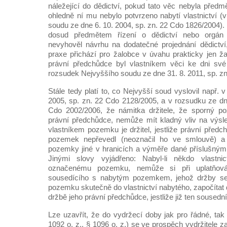
náležející do dědictví, pokud tato věc nebyla předm
ohledně ní mu nebylo potvrzeno nabytí vlastnictví (
soudu ze dne 6. 10. 2004, sp. zn. 22 Cdo 1826/2004). 
dosud předmětem řízení o dědictví nebo orgán r
nevyhověl návrhu na dodatečné projednání dědictví
praxe přichází pro žalobce v úvahu prakticky jen ža
právní předchůdce byl vlastníkem věci ke dni své
rozsudek Nejvyššího soudu ze dne 31. 8. 2011, sp. z
Stále tedy platí to, co Nejvyšší soud vyslovil např. 
2005, sp. zn. 22 Cdo 2128/2005, a v rozsudku ze dne
Cdo 2002/2006, že námitka držitele, že sporný po
právní předchůdce, nemůže mít kladný vliv na výsle
vlastníkem pozemku je držitel, jestliže právní předc
pozemek nepřevedl (neoznačil ho ve smlouvě) a
pozemky jiné v hranicích a výměře dané příslušným
Jinými slovy vyjádřeno: Nabyl-li někdo vlastni
označenému pozemku, nemůže si při uplatňov
sousedícího s nabytým pozemkem, jehož držby se 
pozemku skutečně do vlastnictví nabytého, započítat d
držbě jeho právní předchůdce, jestliže již ten soused
Lze uzavřít, že do vydržecí doby jak pro řádné, ta
1092 o. z., § 1096 o. z.) se ve prospěch vydržitele z