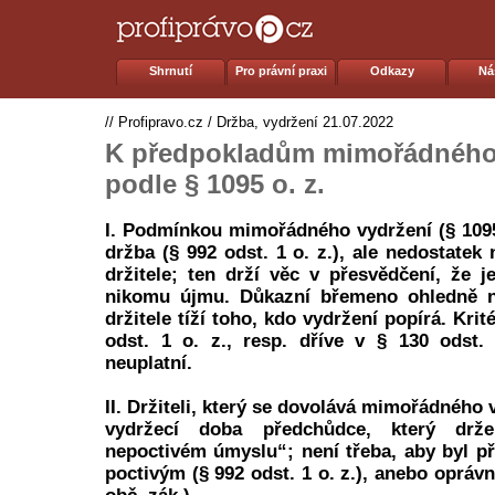
Shrnutí
Pro právní praxi
Odkazy
Ná
//
Profipravo.cz
/
Držba, vydržení
21.07.2022
K předpokladům mimořádného
podle § 1095 o. z.
I. Podmínkou mimořádného vydržení (§ 1095 
držba (§ 992 odst. 1 o. z.), ale nedostate
držitele; ten drží věc v přesvědčení, že 
nikomu újmu. Důkazní břemeno ohledně n
držitele tíží toho, kdo vydržení popírá. Kri
odst. 1 o. z., resp. dříve v § 130 odst.
neuplatní.
II. Držiteli, který se dovolává mimořádného 
vydržecí doba předchůdce, který drž
nepoctivém úmyslu“; není třeba, aby byl p
poctivým (§ 992 odst. 1 o. z.), anebo opráv