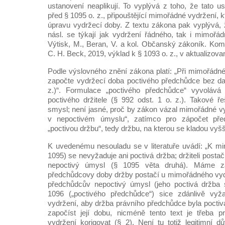
ustanovení neaplikují. To vyplývá z toho, že tato u
před § 1095 o. z., připouštějící mimořádné vydržení, 
úpravu vydržecí doby. Z textu zákona pak vyplývá,
násl. se týkají jak vydržení řádného, tak i mimořád
Výtisk, M., Beran, V. a kol. Občanský zákoník. Kome
C. H. Beck, 2019, výklad k § 1093 o. z., v aktualizovan
Podle výslovného znění zákona platí: „Při mimořádn
započte vydržecí doba poctivého předchůdce bez dal
z.)“. Formulace „poctivého předchůdce“ vyvolává
poctivého držitele (§ 992 odst. 1 o. z.). Takové 
smysl; není jasné, proč by zákon vázal mimořádné vy
v nepoctivém úmyslu“, zatímco pro zápočet př
„poctivou držbu“, tedy držbu, na kterou se kladou vyšš
K uvedenému nesouladu se v literatuře uvádí: „K m
1095) se nevyžaduje ani poctivá držba; držiteli posta
nepoctivý úmysl (§ 1095 věta druhá). Máme z
předchůdcovy doby držby postačí u mimořádného vyd
předchůdcův nepoctivý úmysl (jeho poctivá držba 
1096 („poctivého předchůdce“) sice zdánlivě vyž
vydržení, aby držba právního předchůdce byla poctivá,
započíst její dobu, nicméně tento text je třeba 
vydržení korigovat (§ 2). Není tu totiž legitimní 