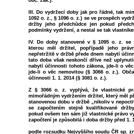
obč. zák.).
III. Do vydržecí doby jak pro řádné, tak m
1092 o. z., § 1096 o. z.) se ve prospěch vydr
držby jeho předchůdce jen pokud předch
podmínky vydržení, a nestal se tak vlastníke
IV. Do doby stanovené v § 1095 o. z. se 
kterou měl držitel, popřípadě jeho práv
nepřetržitě v držbě přede dnem nabytí účin
tato doba však neskončí dříve než uplynut
nabytí účinnosti tohoto zákona, jde-li o věc
jde-li o věc nemovitou (§ 3066 o. z.). Obč
účinnosti 1. 1. 2014 (§ 3081 o. z.).
Z § 3066 o. z. vyplývá, že vlastnické p
mimořádným vydržením držitel, který měl př
stanovenou dobu v držbě „nikoliv v nepocti
se započtením stejně kvalifikované držb
pokud ovšem ten sám již vlastnické právo v
započtení je způsobilá i doba držby před 1. 1
podle rozsudku Nejvyššího soudu ČR sp. zn