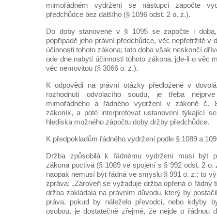
mimořádném vydržení se nástupci započte vyd
předchůdce bez dalšího (§ 1096 odst. 2 o. z.).
Do doby stanovené v § 1095 se započte i doba, p
popřípadě jeho právní předchůdce, věc nepřetržitě v
účinnosti tohoto zákona; tato doba však neskončí dřív
ode dne nabytí účinnosti tohoto zákona, jde-li o věc mov
věc nemovitou (§ 3066 o. z.).
K odpovědi na právní otázky předložené v dovolá
rozhodnutí odvolacího soudu, je třeba nejprv
mimořádného a řádného vydržení v zákoně č. 8
zákoník, a poté interpretovat ustanovení týkající 
hlediska možného zápočtu doby držby předchůdce.
K předpokladům řádného vydržení podle § 1089 a 1090 
Držba způsobilá k řádnému vydržení musí být p
zákona poctivá (§ 1089 ve spojení s § 992 odst. 2 o. z
naopak nemusí být řádná ve smyslu § 991 o. z.; to v
zpráva: „Zároveň se vyžaduje držba opřená o řádný ti
držba zakládala na právním důvodu, který by postači
práva, pokud by náleželo převodci, nebo kdyby b
osobou, je dostatečně zřejmé, že nejde o řádnou 