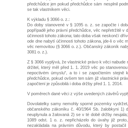
předchůdce jen pokud předchůdce sám nesplnil podm
se tak vlastníkem věci.
K výkladu § 3066 o. z.:
Do doby stanovené v § 1095 o. z. se započte i doba,
popřípadě jeho právní předchůdce, věc nepřetržitě v
účinnosti tohoto zákona; tato doba však neskončí dřív
ode dne nabytí účinnosti tohoto zákona, jde-li o věc mov
věc nemovitou (§ 3066 o. z.). Občanský zákoník nabyl
3081 o. z.).
Z § 3066 vyplývá, že vlastnické právo k věci nabu
držitel, který měl před 1. 1. 2019 věc po stanovenou
nepoctivém úmyslu“, a to i se započtením stejně k
předchůdce, pokud ovšem ten sám již vlastnické prá
započtení je způsobilá i doba držby před 1. 1. 2014.
V poměrech dané věci z výše uvedených závěrů vypl
Dovolatelky samy nemohly sporné pozemky vydržet, 
občanského zákoníku č. 40/1964 Sb. žalobkyni 1) d
neuplynula a žalovaná 2) se v té době držby neujala
1089 odst. 1 o. z. nepřicházelo do úvahy již prot
nezakládala na právním důvodu, který by postačil 