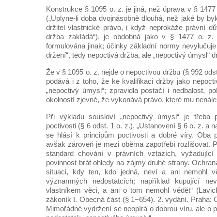
Konstrukce § 1095 o. z. je jiná, než úprava v § 1477
(„Uplyne-li doba dvojnásobně dlouhá, než jaké by bylo
držitel vlastnické právo, i když neprokáže právní d
držba zakládá“), je obdobná jako v § 1477 o. z. 
formulována jinak; účinky základní normy nevylučuje
držení“, tedy nepoctivá držba, ale „nepoctivý úmysl“ dr
Že v § 1095 o. z. nejde o nepoctivou držbu (§ 992 odst.
podává i z toho, že ke kvalifikaci držby jako nepoc
„nepoctivý úmysl“; zpravidla postačí i nedbalost, po
okolností zjevné, že vykonává právo, které mu nenále
Při výkladu sousloví „nepoctivý úmysl“ je třeba p
poctivosti (§ 6 odst. 1 o. z.). „Ustanovení § 6 o. z. a n
se hlásí k principům poctivosti a dobré víry. Oba p
avšak zároveň je mezi oběma zapotřebí rozlišovat. Po
standard chování v právních vztazích, vyžadující 
povinnost brát ohledy na zájmy druhé strany. Ochrana
situaci, kdy ten, kdo jedná, neví a ani nemohl v
významných nedostatcích; například kupující nev
vlastníkem věci, a ani o tom nemohl vědět“ (Lavic
zákoník I. Obecná část (§ 1−654). 2. vydání. Praha: C
Mimořádné vydržení se neopírá o dobrou víru, ale o po