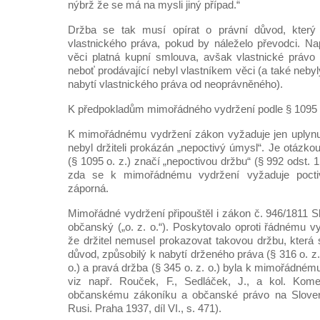
nýbrž že se má na mysli jiný případ.“
Držba se tak musí opírat o právní důvod, který 
vlastnického práva, pokud by náleželo převodci. Na
věci platná kupní smlouva, avšak vlastnické právo 
neboť prodávající nebyl vlastníkem věci (a také neb
nabytí vlastnického práva od neoprávněného).
K předpokladům mimořádného vydržení podle § 1095 o
K mimořádnému vydržení zákon vyžaduje jen uplynut
nebyl držiteli prokázán „nepoctivý úmysl“. Je otázko
(§ 1095 o. z.) značí „nepoctivou držbu“ (§ 992 odst. 1 
zda se k mimořádnému vydržení vyžaduje pocti
záporná.
Mimořádné vydržení připouštěl i zákon č. 946/1811 S
občanský („o. z. o.“). Poskytovalo oproti řádnému v
že držitel nemusel prokazovat takovou držbu, která 
důvod, způsobilý k nabytí drženého práva (§ 316 o. z. 
o.) a pravá držba (§ 345 o. z. o.) byla k mimořádném
viz např. Rouček, F., Sedláček, J., a kol. Kom
občanskému zákoníku a občanské právo na Slove
Rusi. Praha 1937, díl VI., s. 471).