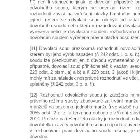
ř.“) není-li stanoveno jinak, je dovolání přípustné 
odvolacího soudu, kterým se odvolací řízení kon
rozhodnutí závisí na vyřešení otázky hmotného neb
jejímž řešení se odvolací soud odchýlil od ustá
dovolacího soudu nebo která v rozhodování dovolac
vyřešena nebo je dovolacím soudem rozhodována ro
dovolacím soudem vyřešená právní otázka posouzena
[11] Dovolací soud přezkoumá rozhodnutí odvolací
kterém byl jeho výrok napaden (§ 242 odst. 1 o. s. ř.
soudu lze přezkoumat jen z důvodu vymezeného v do
přípustné, dovolací soud přihlédne též k vadám uved
229 odst. 2 písm. a) a b) a § 229 odst. 3, jakož i k 
mohly mít za následek nesprávné rozhodnutí ve věci, 
uplatněny (§ 242 odst. 3 o. s. ř.).
[12] Rozhodnutí odvolacího soudu je založeno mimo
právního režimu stavby zbudované za trvání manžel
manželů na pozemku jednoho manželů ve vazbě na 
3055 odst. 2 o. z. a tvrzenou dohodu o zřízení stav
2014. Protože na řešení této otázky je rozhodnutí od
dovolatelka závěry odvolacího soudu napadá a uved
v rozhodovací praxi dovolacího soudu řešena, je do
důvodné.