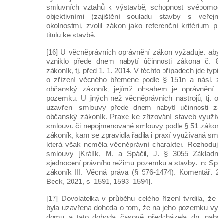
smluvních vztahů k výstavbě, schopnost svépomoc
objektivními (zajištění souladu stavby s veřej
okolnostmi, zvolil zákon jako referenční kritérium 
titulu ke stavbě.
[16] U věcněprávních oprávnění zákon vyžaduje, ab
vzniklo přede dnem nabytí účinnosti zákona č. 
zákoník, tj. před 1. 1. 2014. V těchto případech jde t
o zřízení věcného břemene podle § 151n a násl. 
občanský zákoník, jejímž obsahem je oprávnění z
pozemku. U jiných než věcněprávních nástrojů, tj. o
uzavření smlouvy přede dnem nabytí účinnosti z
občanský zákoník. Praxe ke zřizování staveb využí
smlouvu či nepojmenované smlouvy podle § 51 zákon
zákoník, kam se zpravidla řadila i praxí využívaná sm
která však neměla věcněprávní charakter. Rozhoduj
smlouvy [Králík, M. a Spáčil, J. § 3055 Základ
sjednocení právního režimu pozemku a stavby. In: Spá
zákoník III. Věcná práva (§ 976-1474). Komentář. 
Beck, 2021, s. 1591, 1593–1594].
[17] Dovolatelka v průběhu celého řízení tvrdila, ž
byla uzavřena dohoda o tom, že na jeho pozemku vy
domu a tato dohoda časově předcházela dni nabyt