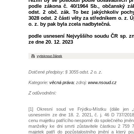
režim by se posoudil podle dosavadních prá
podle zákona č. 40/1964 Sb., občanský zá
odst. 2 obč. zák. To bez jakýchkoliv poch
3028 odst. 2 části věty za středníkem o. z. 
o. z. by pak byla zcela nadbytečná.
podle usnesení Nejvyššího soudu ČR sp. zn
ze dne 20. 12. 2023
vytisknout článek
Dotčené předpisy: § 3055 odst. 2 o. z.
Kategorie:
věcná práva
; zdroj:
www.nsoud.cz
Z odůvodnění:
[1] Okresní soud ve Frýdku-Místku (dále jen „
usnesením ze dne 18. 2. 2021, č. j. 46 D 737/2018
cenu majetku patřícího nesporně do společného jmění
manželky ke dni smrti zůstavitele částkou 2 759 7
majetek patří do pozůstalostního jmění a který po