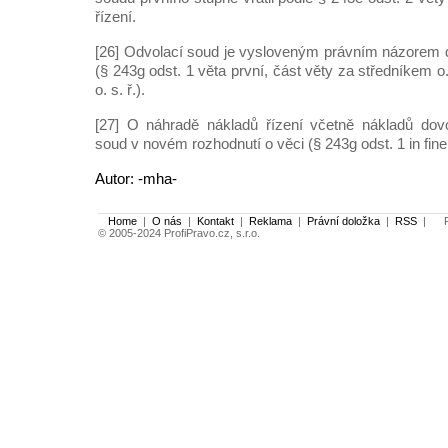
řízení.
[26] Odvolací soud je vysloveným právním názorem 
(§ 243g odst. 1 věta první, část věty za středníkem o.
o. s. ř.).
[27] O náhradě nákladů řízení včetně nákladů dovo
soud v novém rozhodnutí o věci (§ 243g odst. 1 in fine o
Autor: -mha-
Home
|
O nás
|
Kontakt
|
Reklama
|
Právní doložka
|
RSS
|
Po
© 2005-2024 ProfiPravo.cz, s.r.o.