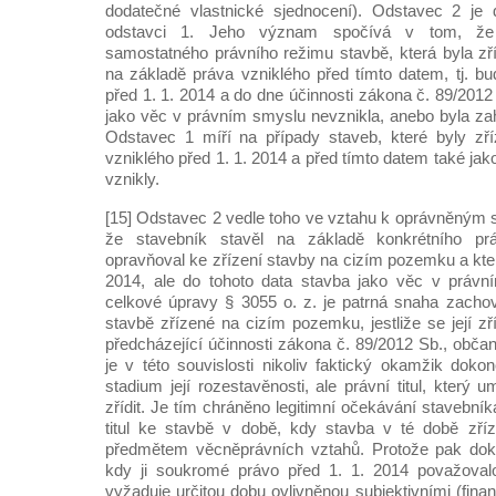
dodatečné vlastnické sjednocení). Odstavec 2 je d
odstavci 1. Jeho význam spočívá v tom, že
samostatného právního režimu stavbě, která byla zří
na základě práva vzniklého před tímto datem, tj. bu
před 1. 1. 2014 a do dne účinnosti zákona č. 89/201
jako věc v právním smyslu nevznikla, anebo byla zah
Odstavec 1 míří na případy staveb, které byly zř
vzniklého před 1. 1. 2014 a před tímto datem také ja
vznikly.
[15] Odstavec 2 vedle toho ve vztahu k oprávněným 
že stavebník stavěl na základě konkrétního práv
opravňoval ke zřízení stavby na cizím pozemku a kter
2014, ale do tohoto data stavba jako věc v právn
celkové úpravy § 3055 o. z. je patrná snaha zacho
stavbě zřízené na cizím pozemku, jestliže se její zří
předcházející účinnosti zákona č. 89/2012 Sb., obča
je v této souvislosti nikoliv faktický okamžik doko
stadium její rozestavěnosti, ale právní titul, který
zřídit. Je tím chráněno legitimní očekávání stavebník
titul ke stavbě v době, kdy stavba v té době zř
předmětem věcněprávních vztahů. Protože pak dok
kdy ji soukromé právo před 1. 1. 2014 považoval
vyžaduje určitou dobu ovlivněnou subjektivními (finan