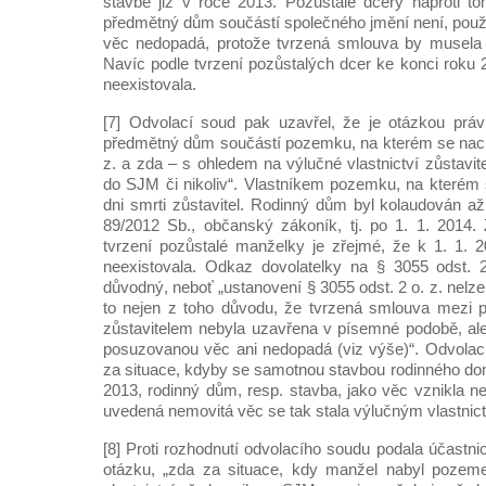
stavbě již v roce 2013. Pozůstalé dcery naproti t
předmětný dům součástí společného jmění není, použi
věc nedopadá, protože tvrzená smlouva by musela
Navíc podle tvrzení pozůstalých dcer ke konci roku 
neexistovala.
[7] Odvolací soud pak uzavřel, že je otázkou práv
předmětný dům součástí pozemku, na kterém se nach
z. a zda – s ohledem na výlučné vlastnictví zůstavi
do SJM či nikoliv“. Vlastníkem pozemku, na kterém
dni smrti zůstavitel. Rodinný dům byl kolaudován až
89/2012 Sb., občanský zákoník, tj. po 1. 1. 2014. 
tvrzení pozůstalé manželky je zřejmé, že k 1. 1. 
neexistovala. Odkaz dovolatelky na § 3055 odst. 
důvodný, neboť „ustanovení § 3055 odst. 2 o. z. nelze
to nejen z toho důvodu, že tvrzená smlouva mezi 
zůstavitelem nebyla uzavřena v písemné podobě, ale
posuzovanou věc ani nedopadá (viz výše)“. Odvolací 
za situace, kdyby se samotnou stavbou rodinného do
2013, rodinný dům, resp. stavba, jako věc vznikla n
uvedená nemovitá věc se tak stala výlučným vlastnict
[8] Proti rozhodnutí odvolacího soudu podala účastni
otázku, „zda za situace, kdy manžel nabyl pozem