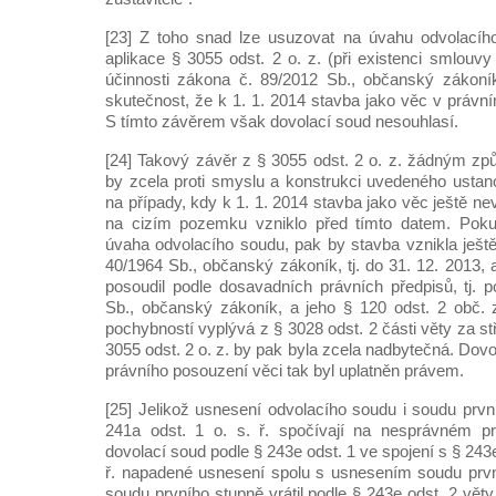
[23] Z toho snad lze usuzovat na úvahu odvolací
aplikace § 3055 odst. 2 o. z. (při existenci smlouv
účinnosti zákona č. 89/2012 Sb., občanský zákoník
skutečnost, že k 1. 1. 2014 stavba jako věc v právní
S tímto závěrem však dovolací soud nesouhlasí.
[24] Takový závěr z § 3055 odst. 2 o. z. žádným z
by zcela proti smyslu a konstrukci uvedeného ustanov
na případy, kdy k 1. 1. 2014 stavba jako věc ještě nevzn
na cizím pozemku vzniklo před tímto datem. Poku
úvaha odvolacího soudu, pak by stavba vznikla ještě
40/1964 Sb., občanský zákoník, tj. do 31. 12. 2013, a
posoudil podle dosavadních právních předpisů, tj. 
Sb., občanský zákoník, a jeho § 120 odst. 2 obč. 
pochybností vyplývá z § 3028 odst. 2 části věty za s
3055 odst. 2 o. z. by pak byla zcela nadbytečná. Do
právního posouzení věci tak byl uplatněn právem.
[25] Jelikož usnesení odvolacího soudu i soudu prv
241a odst. 1 o. s. ř. spočívají na nesprávném p
dovolací soud podle § 243e odst. 1 ve spojení s § 243e
ř. napadené usnesení spolu s usnesením soudu prvn
soudu prvního stupně vrátil podle § 243e odst. 2 věty