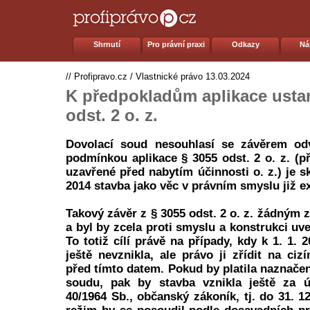
Shrnutí
Pro právní praxi
Odkazy
Ná
//
Profipravo.cz
/
Vlastnické právo
13.03.2024
K předpokladům aplikace usta
odst. 2 o. z.
Dovolací soud nesouhlasí se závěrem od
podmínkou aplikace § 3055 odst. 2 o. z. (p
uzavřené před nabytím účinnosti o. z.) je sk
2014 stavba jako věc v právním smyslu již ex
Takový závěr z § 3055 odst. 2 o. z. žádným
a byl by zcela proti smyslu a konstrukci u
To totiž cílí právě na případy, kdy k 1. 1. 
ještě nevznikla, ale právo ji zřídit na ci
před tímto datem. Pokud by platila naznače
soudu, pak by stavba vznikla ještě za ú
40/1964 Sb., občanský zákoník, tj. do 31. 12