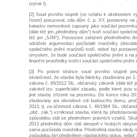
(výrok I).
[2] Soud prvního stupně (ve vztahu k okolnostem 
řízení) posuzoval, zda dům č. p. XY, postavený na
katastru nemovitostí zapsaný jako součást pozemku
(dále též jen „předmětný dům“) tvoří součást společ
též jen „SJM“). Posouzení zařazení předmětného 
odráželo argumentaci pozůstalé manželky (dovola
společného jmění manželů tvoří, neboť byl postaven
úmyslem, že bude součástí společného jmění a na j
finanční prostředky tvořící součást společného jmění
[3] Po právní stránce soud prvního stupně pov
skutečnost, že stavba byla fakticky zbudována po 1. 1
zákona č. 89/2012 Sb., občanský zákoník (dále též jen
zakotvil tzv. superficiální zásadu, podle které jso
jiné stavby zřízené na pozemku. Do konce roku 201
zbudovány ani obvodové zdi budoucího domu, proč
2013, tj. za účinnosti zákona č. 40/1964 Sb., občans
„obč. zák.“) vzniknout stavba, která by představova
způsobilou stát se předmětem právních vztahů. Skut
2013 předmětný dům stál alespoň v hrubých obrysech
sama pozůstalá manželka. Předmětná stavba nikdy n
způsobilou být předmětem vlastnického práva, neboť