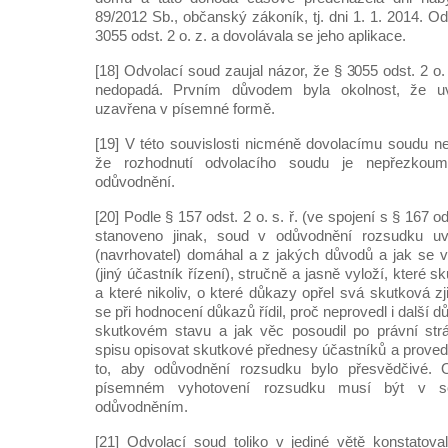
89/2012 Sb., občanský zákoník, tj. dni 1. 1. 2014. 
3055 odst. 2 o. z. a dovolávala se jeho aplikace.
[18] Odvolací soud zaujal názor, že § 3055 odst. 2 
nedopadá. Prvním důvodem byla okolnost, že u
uzavřena v písemné formě.
[19] V této souvislosti nicméně dovolacímu soudu n
že rozhodnutí odvolacího soudu je nepřezkoum
odůvodnění.
[20] Podle § 157 odst. 2 o. s. ř. (ve spojení s § 167 odst
stanoveno jinak, soud v odůvodnění rozsudku u
(navrhovatel) domáhal a z jakých důvodů a jak se ve
(jiný účastník řízení), stručně a jasně vyloží, které
a které nikoliv, o které důkazy opřel svá skutková z
se při hodnocení důkazů řídil, proč neprovedl i další dů
skutkovém stavu a jak věc posoudil po právní strá
spisu opisovat skutkové přednesy účastníků a prove
to, aby odůvodnění rozsudku bylo přesvědčivé.
písemném vyhotovení rozsudku musí být v s
odůvodněním.
[21] Odvolací soud toliko v jediné větě konstatov