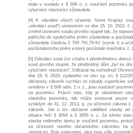
stala v souladu s § 506 o. z. součástí pozemku pa
výlučném vlastnictví zůstavitele.
[4] K odvolání všech účastnic řízení Krajský so
„odvolací soud“) usnesením ze dne 25. 10. 2022, č. 
změnil usnesení soudu prvního stupně tak, že stanov
patřícího do společného jmění zůstavitele a pozůsta
zůstavitele částkou 2 709 791,78 Kč (výrok I) a určil
pozůstalostního jmění a který pozůstalé manželce J. J.
[5] Odvolací soud (ve vztahu k předmětnému domu) u
soud prvního stupně, že předmětný dům „byl ke dni s
výlučném vlastnictví“. Odkázal na rozhodnutí Okresn
dne 18. 9. 2020, vydaného ve věci sp. zn. 9 112/20
občanský zákoník vychází ze zásady superficies solo
uvedeno v § 506 odst. 1 o. z., jsou součástí pozemk
na pozemku. Právní stav, kdy je vlastníkem stav
vlastníka pozemku, tak může existovat pouze 
vzniklým do 31. 12. 2013, tj. za účinnosti zákona č
zákoník. Jde o tzv. dočasné oddělení stavby od 
situace řeší § 3054 a § 3055 o. z. Za tohoto stav
stavba rodinného domu je součástí pozemku, protož
za účinnosti nového občanského zákoníku na
vlastnictví. Bylo irelevantní, jaká byla vůle účastní