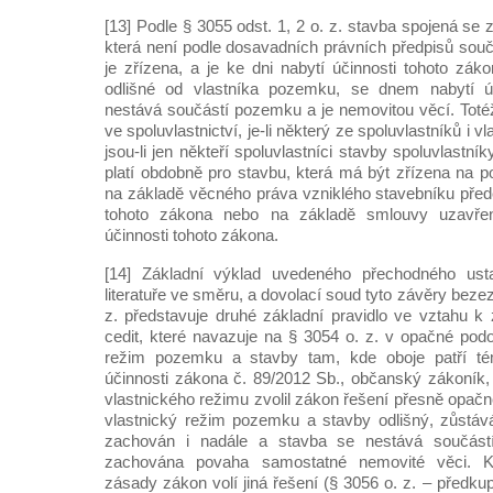
[13] Podle § 3055 odst. 1, 2 o. z. stavba spojená s
která není podle dosavadních právních předpisů so
je zřízena, a je ke dni nabytí účinnosti tohoto zák
odlišné od vlastníka pozemku, se dnem nabytí úč
nestává součástí pozemku a je nemovitou věcí. Totéž 
ve spoluvlastnictví, je-li některý ze spoluvlastníků 
jsou-li jen někteří spoluvlastníci stavby spoluvlast
platí obdobně pro stavbu, která má být zřízena na p
na základě věcného práva vzniklého stavebníku před
tohoto zákona nebo na základě smlouvy uzavře
účinnosti tohoto zákona.
[14] Základní výklad uvedeného přechodného ust
literatuře ve směru, a dovolací soud tyto závěry bezez
z. představuje druhé základní pravidlo ve vztahu k 
cedit, které navazuje na § 3054 o. z. v opačné podob
režim pozemku a stavby tam, kde oboje patří tém
účinnosti zákona č. 89/2012 Sb., občanský zákoník, 
vlastnického režimu zvolil zákon řešení přesně opačné;
vlastnický režim pozemku a stavby odlišný, zůst
zachován i nadále a stavba se nestává součást
zachována povaha samostatné nemovité věci. K n
zásady zákon volí jiná řešení (§ 3056 o. z. – předkup