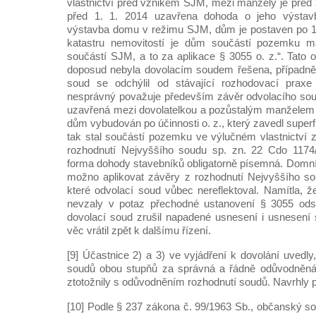
vlastnictví před vznikem SJM, mezi manžely je pře
před 1. 1. 2014 uzavřena dohoda o jeho výstav
výstavba domu v režimu SJM, dům je postaven po 1.
katastru nemovitostí je dům součástí pozemku m
součástí SJM, a to za aplikace § 3055 o. z.“. Tato 
doposud nebyla dovolacím soudem řešena, případně 
soud se odchýlil od stávající rozhodovací praxe
nesprávný považuje především závěr odvolacího sou
uzavřená mezi dovolatelkou a pozůstalým manželem je
dům vybudován po účinnosti o. z., který zavedl superf
tak stal součástí pozemku ve výlučném vlastnictví z
rozhodnutí Nejvyššího soudu sp. zn. 22 Cdo 1174/
forma dohody stavebníků obligatorně písemná. Domnív
možno aplikovat závěry z rozhodnutí Nejvyššího s
které odvolací soud vůbec nereflektoval. Namítla, 
nevzaly v potaz přechodné ustanovení § 3055 odst
dovolací soud zrušil napadené usnesení i usnesení
věc vrátil zpět k dalšímu řízení.
[9] Účastnice 2) a 3) ve vyjádření k dovolání uvedly
soudů obou stupňů za správná a řádně odůvodněná
ztotožnily s odůvodněním rozhodnutí soudů. Navrhly p
[10] Podle § 237 zákona č. 99/1963 Sb., občanský soud