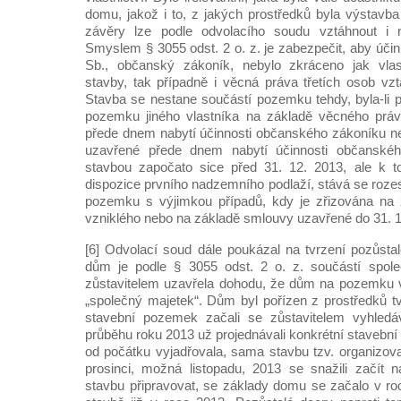
domu, jakož i to, z jakých prostředků byla výstavb
závěry lze podle odvolacího soudu vztáhnout i 
Smyslem § 3055 odst. 2 o. z. je zabezpečit, aby úči
Sb., občanský zákoník, nebylo zkráceno jak vlas
stavby, tak případně i věcná práva třetích osob vzt
Stavba se nestane součástí pozemku tehdy, byla-li p
pozemku jiného vlastníka na základě věcného práv
přede dnem nabytí účinnosti občanského zákoníku n
uzavřené přede dnem nabytí účinnosti občanského
stavbou započato sice před 31. 12. 2013, ale k t
dispozice prvního nadzemního podlaží, stává se roze
pozemku s výjimkou případů, kdy je zřizována na
vzniklého nebo na základě smlouvy uzavřené do 31. 1
[6] Odvolací soud dále poukázal na tvrzení pozůsta
dům je podle § 3055 odst. 2 o. z. součástí spol
zůstavitelem uzavřela dohodu, že dům na pozemku vy
„společný majetek“. Dům byl pořízen z prostředků tv
stavební pozemek začali se zůstavitelem vyhledá
průběhu roku 2013 už projednávali konkrétní stavební 
od počátku vyjadřovala, sama stavbu tzv. organizova
prosinci, možná listopadu, 2013 se snažili začít
stavbu připravovat, se základy domu se začalo v r