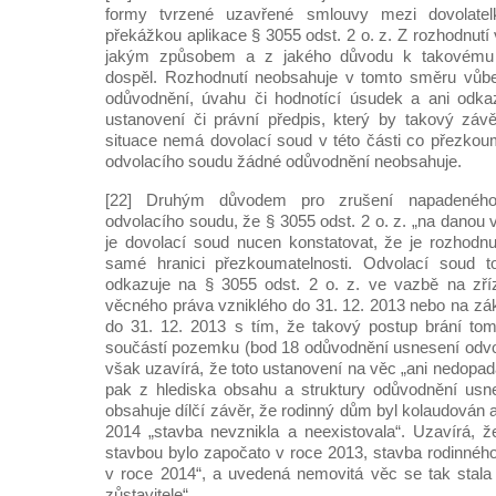
formy tvrzené uzavřené smlouvy mezi dovolatel
překážkou aplikace § 3055 odst. 2 o. z. Z rozhodnutí
jakým způsobem a z jakého důvodu k takovému 
dospěl. Rozhodnutí neobsahuje v tomto směru vůb
odůvodnění, úvahu či hodnotící úsudek a ani odka
ustanovení či právní předpis, který by takový záv
situace nemá dovolací soud v této části co přezkou
odvolacího soudu žádné odůvodnění neobsahuje.
[22] Druhým důvodem pro zrušení napadeného
odvolacího soudu, že § 3055 odst. 2 o. z. „na danou 
je dovolací soud nucen konstatovat, že je rozhodn
samé hranici přezkoumatelnosti. Odvolací soud t
odkazuje na § 3055 odst. 2 o. z. ve vazbě na zří
věcného práva vzniklého do 31. 12. 2013 nebo na z
do 31. 12. 2013 s tím, že takový postup brání tom
součástí pozemku (bod 18 odůvodnění usnesení odvo
však uzavírá, že toto ustanovení na věc „ani nedopadá
pak z hlediska obsahu a struktury odůvodnění usn
obsahuje dílčí závěr, že rodinný dům byl kolaudován a
2014 „stavba nevznikla a neexistovala“. Uzavírá, 
stavbou bylo započato v roce 2013, stavba rodinného
v roce 2014“, a uvedená nemovitá věc se tak stala
zůstavitele“.