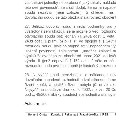
vlastníkovi jednotky nebo obecně jakýchkoliv náklad
této své povinnosti“, se sluší dodat, že na ní napa
soudu nezávisí (není založen). S ohledem na
dovolacího soudu se tato otázka stala rovněž obsolent
27. Jelikož dovolací soud shledal podmínky pro 
výsledky řízení ukazují, že je možné o věci rozhodn
odvolacího soudu bez jednání (§ 243a odst. 1 věta p
243d odst. 1 písm. b) o. s. ř., ve spojení s § 243f o
rozsudek soudu prvního stupně se v napadeném výro
uložení povinnosti žalovanému „umožnit žalobci n
výpisů žalovaného za období od února 2021 do květ
výroku II (jenž odpovídá § 152 odst. 2 věta druhá o
rozsudek soudu prvního stupně je částečným rozsudk
28. Nejvyšší soud nerozhoduje o nákladech dovol
dovoláním napadené rozhodnutí odvolacího soudu ne
řízení končí, a jestliže řízení nebylo již dříve s
Nejvyššího soudu ze dne 23. 7. 2002, sp. zn. 20 C
pod č. 48/2003 Sbírky soudních rozhodnutí a stanovis
Autor: -mha-
Home
|
O nás
|
Kontakt
|
Reklama
|
Právní doložka
|
RSS
|
Po