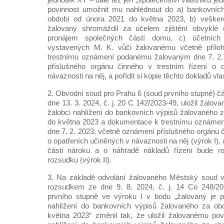
povinnost umožnit mu nahlédnout do a) bankovníc
období od února 2021 do května 2023, b) vešker
žalovaný shromáždil za účelem zjištění obvyklé 
pronájem společných částí domu, c) účetníc
vystavených M. K. vůči žalovanému včetně přílo
trestnímu oznámení podanému žalovaným dne 7. 2.
příslušného orgánu činného v trestním řízení o 
návaznosti na něj, a pořídit si kopie těchto dokladů vl
2. Obvodní soud pro Prahu 6 (soud prvního stupně)
dne 13. 3. 2024, č. j. 20 C 142/2023-49, uložil žalo
žalobci nahlížení do bankovních výpisů žalovaného 
do května 2023 a dokumentace k trestnímu oznáme
dne 7. 2. 2023, včetně oznámení příslušného orgánu č
o opatřeních učiněných v návaznosti na něj (výrok I), a
části nároku a o náhradě nákladů řízení bude 
rozsudku (výrok II).
3. Na základě odvolání žalovaného Městský soud v
rozsudkem ze dne 9. 8. 2024, č. j. 14 Co 248/20
prvního stupně ve výroku I v bodu „žalovaný je p
nahlížení do bankovních výpisů žalovaného za ob
května 2023“ změnil tak, že uložil žalovanému pov