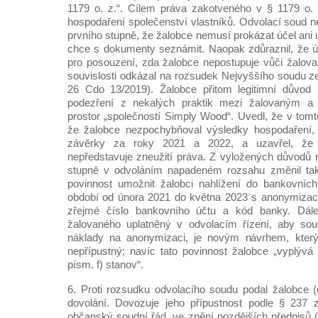
1179 o. z.“. Cílem práva zakotveného v § 1179 o. 
hospodaření společenství vlastníků. Odvolací soud n
prvního stupně, že žalobce nemusí prokázat účel ani 
chce s dokumenty seznámit. Naopak zdůraznil, že úče
pro posouzení, zda žalobce nepostupuje vůči žalov
souvislosti odkázal na rozsudek Nejvyššího soudu ze
26 Cdo 13/2019). Žalobce přitom legitimní důvod i
podezření z nekalých praktik mezi žalovaným 
prostor „společností Simply Wood“. Uvedl, že v tom
že žalobce nezpochybňoval výsledky hospodaření, 
závěrky za roky 2021 a 2022, a uzavřel, že
nepředstavuje zneužití práva. Z vyložených důvodů
stupně v odvoláním napadeném rozsahu změnil tak
povinnost umožnit žalobci nahlížení do bankovníc
období od února 2021 do května 2023 s anonymizací
zřejmé číslo bankovního účtu a kód banky. Dál
žalovaného uplatněný v odvolacím řízení, aby soud 
náklady na anonymizaci, je novým návrhem, který
nepřípustný; navíc tato povinnost žalobce „vyplývá 
písm. f) stanov“.
6. Proti rozsudku odvolacího soudu podal žalobce (d
dovolání. Dovozuje jeho přípustnost podle § 237 
občanský soudní řád, ve znění pozdějších předpisů (dá