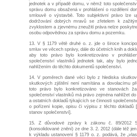
jednotek a v případě domu, v němž toto společenství
správu domu obsažená v prohlášení o rozdělení do
smlouvě o výstavbě. Toto subjektivní právo lze up
dodržování dobrých mravů se zřetelem k zažitý
zvyklostem a zjevnému zneužití práva nelze poskytnout
osobu odpovědnou za správu domu a pozemku.
13. V § 1179 větě druhé o. z. jde o široce koncip
smluv ve věcech správy, dále do účetních knih a dokl
aby toto právo bylo konkretizováno v prohláš
společenství vlastníků jednotek tak, aby bylo jed
nahlížením do těchto dokumentů společenství.
14. V poměrech dané věci bylo z hlediska skutkové
skutkových zjištění není namítána a dovolacímu p
toto právo bylo konkretizováno ve stanovách ža
společenství vlastníků má právo zejména nahlížet do
a ostatních dokladů týkajících se činnosti společenst
o pořízení kopie, opisu či výpisu z těchto dokladů [č
stanov společenství].
15. Z důvodové zprávy k zákonu č. 89/2012 S
(konsolidované znění) ze dne 3. 2. 2012 (dále též je
k výkladu ustanovení § 1179 o. z. podává, že „vla