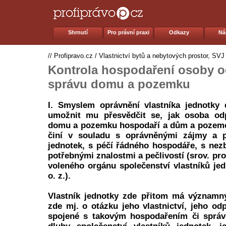
Shrnutí
Pro právní praxi
Odkazy
Ná
//
Profipravo.cz
/
Vlastnictví bytů a nebytových prostor, SVJ
Kontrola hospodaření osoby 
správu domu a pozemku
I. Smyslem oprávnění vlastníka jednotky 
umožnit mu přesvědčit se, jak osoba od
domu a pozemku hospodaří a dům a pozemek
činí v souladu s oprávněnými zájmy a p
jednotek, s péčí řádného hospodáře, s nezb
potřebnými znalostmi a pečlivostí (srov. pr
voleného orgánu společenství vlastníků jed
o. z.).
Vlastník jednotky zde přitom má významný
zde mj. o otázku jeho vlastnictví, jeho od
spojené s takovým hospodařením či správ