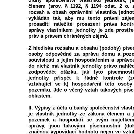
dluhy společenství vlastníků jednotek, 
členem (srov. § 1192, § 1194 odst. 2 o. 
rozsah a obsah oprávnění vlastníka jednot
vykládán tak, aby mu tento právní záje
prosadit; náležité prosazení práva kont
správy vlastníkem jednotky je zde prostř
práv a právem chráněných zájmů.
Z hlediska rozsahu a obsahu (podoby) pís
osoby odpovědné za správu domu a pozem
souvislosti s jejím hospodařením a správ
do nichž má vlastník jednotky právo nahléd
zodpovědět otázku, jak tyto písemnost
jednotky přispět k řádné kontrole (z
vztahující se k) hospodaření této osob
pozemku. Jde o věcný vztah takových pís
oblastem.
II. Výpisy z účtu u banky společenství vlast
je vlastník jednotky ze zákona členem a 
pozemek a hospodaří se svým majetkem
správy, jsou takovými písemnostmi (dok
značnou vypovídací hodnotu nejen ve vzta