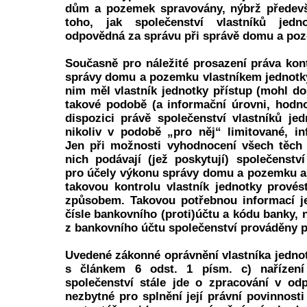
dům a pozemek spravovány, nýbrž předev
toho, jak společenství vlastníků jed
odpovědná za správu při správě domu a po
Současně pro náležité prosazení práva kon
správy domu a pozemku vlastníkem jednotky
nim měl vlastník jednotky přístup (mohl do
takové podobě (a informační úrovni, hodno
dispozici právě společenství vlastníků jed
nikoliv v podobě „pro něj“ limitované, i
Jen při možnosti vyhodnocení všech těch 
nich podávají (jež poskytují) společenství
pro účely výkonu správy domu a pozemku a
takovou kontrolu vlastník jednotky prové
způsobem. Takovou potřebnou informací je
čísle bankovního (proti)účtu a kódu banky, n
z bankovního účtu společenství prováděny p
Uvedené zákonné oprávnění vlastníka jednot
s článkem 6 odst. 1 písm. c) nařízen
společenství stále jde o zpracování v od
nezbytné pro splnění její právní povinnosti 