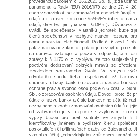
provedenou zákonem č. 163/2020 Sb., tj. již za účinn
parlamentu a Rady (EU) 2016/679 ze dne 27. 4. 20
osob v souvislosti se zpracováním osobních údajů a
údajů a o zrušení směrnice 95/46/ES (obecné naříz
údajů, dále též jen „nařízení GDPR“). Důvodová zp
uvádí, že společenství vlastníků jednotek bude zp
členů společenství v nezbytně nutném rozsahu pro
domu a souvisejících činností. Podle čl. 6 odst. 1 p
pak zpracování zákonné, pokud je nezbytné pro splně
na správce vztahuje, a pouze v odpovídajícím ro
zprávy k § 1179 o. z. vyplývá, že toto subjektivní pr
poctivém dodržování dobrých mravů se zřetele
zvyklostem soukromého života. Ve smyslu výš
odvolacího soudu třeba respektovat též bankovní
chráněny služby bank (zřizování a správa bankov
ochraně práv a svobod osob podle § 6 odst. 2 písm
Sb., o zpracování osobních údajů. Dovodil proto, že pr
údaje o názvu banky a čísle bankovního účtu již nad
nezbytného rozsahu zpracování osobních údajů a jej
od žalovaného je v rozporu se zvyklostmi soukro
výpisy budou pro účel kontroly ve smyslu § 1
identifikovány jménem a bydlištěm členů společenst
poskytujících či přijímajících platby od žalovaného. 
vlastníka účtu) „odpovídajícím způsobem umožní na