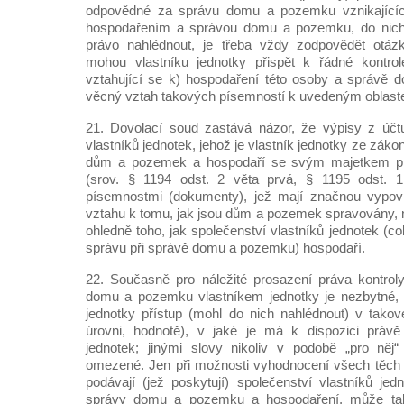
odpovědné za správu domu a pozemku vznikajících
hospodařením a správou domu a pozemku, do nichž
právo nahlédnout, je třeba vždy zodpovědět otázk
mohou vlastníku jednotky přispět k řádné kontro
vztahující se k) hospodaření této osoby a správě
věcný vztah takových písemností k uvedeným oblast
21. Dovolací soud zastává názor, že výpisy z účt
vlastníků jednotek, jehož je vlastník jednotky ze zák
dům a pozemek a hospodaří se svým majetkem pr
(srov. § 1194 odst. 2 věta prvá, § 1195 odst. 1
písemnostmi (dokumenty), jež mají značnou vypov
vztahu k tomu, jak jsou dům a pozemek spravovány,
ohledně toho, jak společenství vlastníků jednotek (
správu při správě domu a pozemku) hospodaří.
22. Současně pro náležité prosazení práva kontrol
domu a pozemku vlastníkem jednotky je nezbytné, 
jednotky přístup (mohl do nich nahlédnout) v tako
úrovni, hodnotě), v jaké je má k dispozici právě 
jednotek; jinými slovy nikoliv v podobě „pro něj“
omezené. Jen při možnosti vyhodnocení všech těch i
podávají (jež poskytují) společenství vlastníků je
správy domu a pozemku a hospodaření, může tako