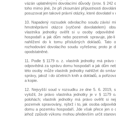
vázán uplatněnými dovolacími důvody (srov. § 242 od
toho mimo jiné, že při zkoumání přípustnosti dovolání
posuzovat jen takové právní otázky, které dovolatel v 
10. Napadený rozsudek odvolacího soudu závisí mim
hmotněprávní otázce (vytčené dovolatelem) ob
vlastníka jednotky ověřit si u osoby odpovědn
hospodaří a jak dům nebo pozemek spravuje, jde-li 
nahlížení do k tomu příslušných dokladů. Tato 
rozhodování dovolacího soudu vyřešena; proto je d
opodstatněné.
11. Podle § 1179 o. z. vlastník jednotky má právo
odpovědná za správu domu hospodaří a jak dům ne
této osoby může vlastník jednotky nahlížet do sml
správy, jakož i do účetních knih a dokladů, a pořizova
a kopie.
12. Nejvyšší soud v rozsudku ze dne 5. 6. 2019, s
vyložil, že právo vlastníka jednotky je v § 1179 
polohách; vlastník jednotky má právo ověřit si ne
pozemek spravovány, nýbrž i to, jak osoba odpověd
domu a pozemku hospodaří. Jde však přece jen o 
jehož způsob výkonu mohou především určit stanovy