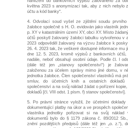
nahlížení do bankovních výpisů žalovaného za ob
května 2023 s anonymizací tak, aby z nich nebylo 
účtu a kód banky“.
4. Odvolací soud vyšel ze zjištění soudu prvního 
žalobce společně s H. O. evidován jako vlastník jed
p. XY v katastrálním území XY, obci XY. Místo žádan
účtů poskytl žalovaný žalobci tabulku vytvořenou v a
2023 odpověděl žalovaný na výzvu žalobce k posky
26. 4. 2023 tak, že veškeré dostupné informace mu j
dne 12. 5. 2023, kromě výpisů z bankovních účtů, k
nadále, neboť obsahují osobní údaje. Podle čl. I od
(dále též jen „stanovy společenství“) je žalov
založenou za účelem správy mimo jiné domu, v n
jednotka žalobce. Člen společenství vlastníků má pr
smluv, do účetních knih a ostatních dokladů t
společenství a na svůj náklad žádat o pořízení kopie,
dokladů [čl. VIII odst. 1 písm. f) stanov společenství].
5. Po právní stránce vyložil, že účetními doklady
dokumentující platby na úkor a ve prospěch společen
vlastníka jednotky pořizovat si na svůj náklad 
dokumentů bylo do § 1179 zákona č. 89/2012 Sb.,
znění pozdějších předpisů (dále též jen „o. z.“), d