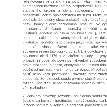
reflektována i ve vztahu k samotným vlastníkům, kt
neomezenou možnost kontroly hospodaření“. Není tu
statutárního orgánu a člena společenství. Inf
popsaným účelem společenstvím musí být „určité, sr
podávaly dostatečný obraz o skutečnosti“. To vyžaduj
názvu banky a čísle bankovního (proti)účtu ve vý
společenství. Současně se domáhá odpovědi na ot
vlastníků jednotek při plnění povinnosti dle § 11
uhrazení nákladů na anonymizaci údajů v dok
vlastníkovi jednotky nebo obecně jakýchkoliv náklad
této své povinnosti. Odvolací soud měl také ve 
zvoleném řešení tuto otázku upravit. Dle dovolatele
povinnosti dle § 1179 o. z. jakékoli náklady spojen
případě, že bude tato povinnost jakýmkoli způsobem 
právě možností (nutností) anonymizace určitých údajů
oddělit od nákladů, které mohou vzniknout při požad
opisů nebo kopií písemností. Navrhuje proto změ
soudu tak, že rozsudek soudu prvního stupně bude
rozsahu potvrzen, neboť dosavadní výsledky řízení
věci rozhodnout.
7. Žalovaný považuje rozsudek odvolacího soudu z
údajů o bankovních (proti)účtech ve výpisech z ban
je zcela namístě, v souladu s ochranou práv třetích o