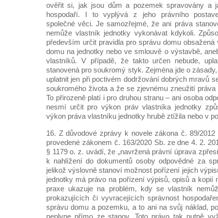
ověřit si, jak jsou dům a pozemek spravovány a 
hospodaří. I to vyplývá z jeho právního postave
společné věci. Je samozřejmé, že ani práva stanov
nemůže vlastník jednotky vykonávat kdykoli. Způs
především určit pravidla pro správu domu obsažená v
domu na jednotky nebo ve smlouvě o výstavbě, aneb
vlastníků. V případě, že takto určen nebude, upla
stanovená pro soukromý styk. Zejména jde o zásady, 
uplatnit jen při poctivém dodržování dobrých mravů 
soukromého života a že se zjevnému zneužití práva
To přirozeně platí i pro druhou stranu – ani osoba 
nesmí určit pro výkon práv vlastníka jednotky způ
výkon práva vlastníku jednotky hrubě ztížila nebo v po
16. Z důvodové zprávy k novele zákona č. 89/2012 
provedené zákonem č. 163/2020 Sb. ze dne 4. 2. 20
§ 1179 o. z. uvádí, že „navržená právní úprava zpřes
k nahlížení do dokumentů osoby odpovědné za s
jelikož výslovně stanoví možnost pořízení jejich výpisů
jednotky má právo na pořízení výpisů, opisů a kopií n
praxe ukazuje na problém, kdy se vlastník nemůž
prokazujících či vyvracejících správnost hospodař
správu domu a pozemku, a to ani na svůj náklad, p
neplyne přímo ze stanov. Toto právo tak nutně vyž