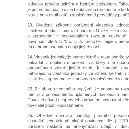
jednotky provést úplným a řádným způsobem. Takov
je přitom též údaj o čísle bankovního (proti)účtu a kód
jsou z bankovního účtu společenství prováděny peněž
23. Uvedené zákonné oprávnění vlastníka jednot
článkem 6 odst. 1 písm. c) nařízení GDPR ─ ze stran
o zpracování v odpovídajícím rozsahu nezbytné p
povinnosti dle § 1179 o. z. Již proto též nejde o ne
na ochranu osobních údajů jiných osob.
24. Vlastník jednotky je samozřejmě s takto obdržen
nakládat v souladu s účelem, za kterým je obdržel
oprávněných zájmů jiných osob. Je vhodné, aby p
nahlížejícího vlastníka jednotky ve vztahu ke třetím
zjistil, byla upravena ve stanovách společenství vlast
25. Ze shora uvedeného vyplývá, že napadený roz
není již z pohledu těchto uplatněných dovolacích námi
Dovolací důvod nesprávného právního posouzení věci (
dovolatel použil opodstatněně.
26. Ohledně dovolací námitky právního posouze
vlastníků jednotek při plnění povinnosti dle § 11
uhrazení nákladů na anonymizaci údajů v dok