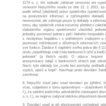
1179 o. z. tím nebude „nikterak omezeno ani vypr
usnesení Nejvyššího soudu ze dne 22. 2. 2011, sp.
podle něhož (obdobně) právo společníka (společnos
na poskytování informací a zpřístupnění dokladů 
neomezené, ale zahrnuje pouze ty doklady a informac
tomu, aby společník získal rozumný přehled o záležit
statutárního orgánu společenství vlastníků jednot
jednotky povinnost jednat s péčí řádného hospodáře 
s nezbytnou loajalitou i s potřebnými znalostmi a p
povinnost mlčenlivosti o důvěrných informacích zí
své funkce. Žalobce k naplnění svého práva dle § 1179
účelu „nepotřebuje znát čísla bankovních účtů a kódů 
jednotek“ (a třetích osob). O otázce hrazení
anonymizace údajů o bankovních účtech pak odvol
Navíc tyto náklady lze „zcela bez pochyby podřadit 
výpisů, opisů a kopií“. Navrhuje proto dovolání žal
zamítnout.
8. Nejvyšší soud jako soud dovolací po zjištění, 
včas, subjektem k tomu oprávněným – účastníkem říze
ř.), za splnění podmínky advokátního zastoupení dovol
o. s. ř.), se nejprve zabýval otázkou přípustnosti dovol
9. Dovolací soud je při přezkoumání rozhodnutí od