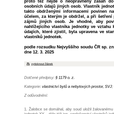
proto též nejde o neoprávněný zásah do
osobních údajů jiných osob. Vlastník jedno
takto obdrženými informacemi povinen na
účelem, za kterým je obdržel, a při šetřen
zájmů jiných osob. Je vhodné, aby povi
nahlížejícího vlastníka jednotky ve vztahu
údajích, které zjistil, byla upravena ve st
vlastníků jednotek.
podle rozsudku Nejvyššího soudu ČR sp. zn.
dne 12. 3. 2025
vytisknout článek
Dotčené předpisy:
§ 1179 o. z.
Kategorie:
vlastnictví bytů a nebytových prostor, SVJ
;
Z odůvodnění:
1. Žalobce se domáhal, aby soud uložil žalovanému 
jednotek XY – dále též jen „společenství vlastníků jed