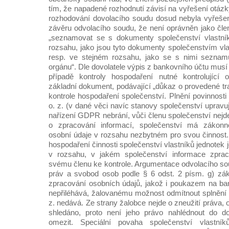
tím, že napadené rozhodnutí závisí na vyřešení otáz
rozhodování dovolacího soudu dosud nebyla vyřeše
závěru odvolacího soudu, že není oprávněn jako člen
„seznamovat se s dokumenty společenství vlastní
rozsahu, jako jsou tyto dokumenty společenstvím vla
resp. ve stejném rozsahu, jako se s nimi seznamuj
orgánu“. Dle dovolatele výpis z bankovního účtu musí 
případě kontroly hospodaření nutné kontrolující 
základní dokument, podávající „důkaz o provedené tra
kontrole hospodaření společenství. Plnění povinnosti
o. z. (v dané věci navíc stanovy společenství upravují
nařízení GDPR nebrání, vůči členu společenství nejd
o zpracování informací, společenství má zákonno
osobní údaje v rozsahu nezbytném pro svou činnost.
hospodaření činnosti společenství vlastníků jednotek 
v rozsahu, v jakém společenství informace zprac
svému členu ke kontrole. Argumentace odvolacího s
práv a svobod osob podle § 6 odst. 2 písm. g) zák
zpracování osobních údajů, jakož i poukazem na ban
nepřiléhává, žalovanému možnost odmítnout splnění p
z. nedává. Ze strany žalobce nejde o zneužití práva, 
shledáno, proto není jeho právo nahlédnout do do
omezit. Speciální povaha společenství vlastní