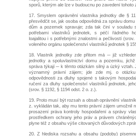
sporů, kterým ale lze v budoucnu po zavedení tohoto z
17. Smyslem oprávnění vlastníka jednotky dle § 11
přesvědčit se, jak osoba odpovědná za správu domu
dům a pozemek spravuje; zda tak činí v souladu 
potřebami vlastníků jednotek, s péčí řádného h
loajalitou i s potřebnými znalostmi a pečlivostí (sro
voleného orgánu společenství vlastníků jednotek § 159 
18. Vlastník jednotky zde přitom má ─ již vzhlede
jednotky a spoluvlastnictví domu a pozemku, jichž
správa týkají ─ k těmto otázkám silný a úzký vztah.
významný právní zájem; jde zde mj. o otázku j
odpovědnosti za dluhy spojené s takovým hospoda
ručení za dluhy společenství vlastníků jednotek, je
(srov. § 1192, § 1194 odst. 2 o. z.).
19. Proto musí být rozsah a obsah oprávnění vlastník
z. vykládán tak, aby mu tento právní zájem umožnil ná
prosazení práva kontroly hospodaření a správy vla
prostředkem ochrany jeho práv a právem chráněný
plyne též z obsahu výše citovaných důvodových zprá
20. Z hlediska rozsahu a obsahu (podoby) písemn