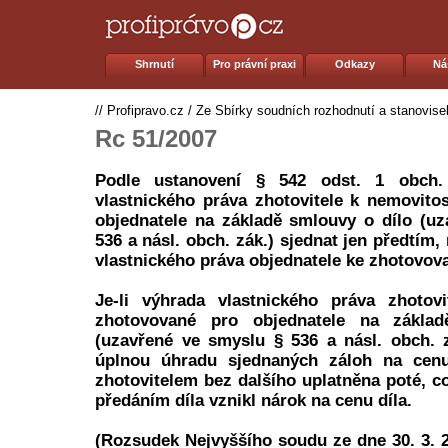
Shrnutí
Pro právní praxi
Odkazy
Ná
//
Profipravo.cz
/
Ze Sbírky soudních rozhodnutí a stanovise
Rc 51/2007
Podle ustanovení § 542 odst. 1 obch.
vlastnického práva zhotovitele k nemovito
objednatele na základě smlouvy o dílo (u
536 a násl. obch. zák.) sjednat jen předtím,
vlastnického práva objednatele ke zhotovo
Je-li výhrada vlastnického práva zhotovi
zhotovované pro objednatele na zákla
(uzavřené ve smyslu § 536 a násl. obch. 
úplnou úhradu sjednaných záloh na cenu
zhotovitelem bez dalšího uplatněna poté, c
předáním díla vznikl nárok na cenu díla.
(Rozsudek Nejvyššího soudu ze dne 30. 3. 2