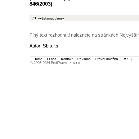
846/2003)
vytisknout článek
Plný text rozhodnutí naleznete na stránkách Nejvyšš
Autor: Sb.s.r.s.
Home
|
O nás
|
Kontakt
|
Reklama
|
Právní doložka
|
RSS
|
Po
© 2005-2024 ProfiPravo.cz, s.r.o.