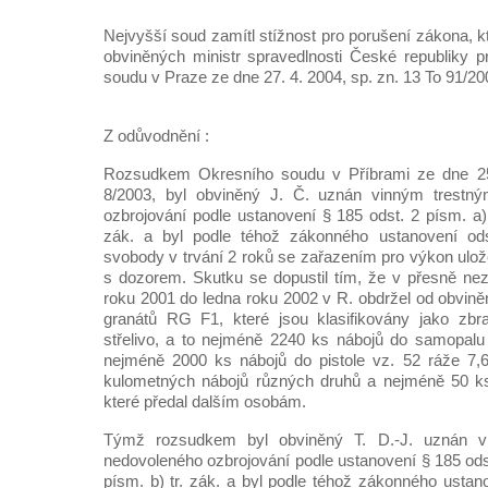
Nejvyšší soud zamítl stížnost pro porušení zákona, 
obviněných ministr spravedlnosti České republiky p
soudu v Praze ze dne 27. 4. 2004, sp. zn. 13 To 91/20
Z odůvodnění :
Rozsudkem Okresního soudu v Příbrami ze dne 25.
8/2003, byl obviněný J. Č. uznán vinným trestn
ozbrojování podle ustanovení § 185 odst. 2 písm. a), 
zák. a byl podle téhož zákonného ustanovení ods
svobody v trvání 2 roků se zařazením pro výkon ulož
s dozorem. Skutku se dopustil tím, že v přesně nez
roku 2001 do ledna roku 2002 v R. obdržel od obvině
granátů RG F1, které jsou klasifikovány jako zb
střelivo, a to nejméně 2240 ks nábojů do samopalu
nejméně 2000 ks nábojů do pistole vz. 52 ráže 7,
kulometných nábojů různých druhů a nejméně 50 ks
které předal dalším osobám.
Týmž rozsudkem byl obviněný T. D.-J. uznán v
nedovoleného ozbrojování podle ustanovení § 185 odst.
písm. b) tr. zák. a byl podle téhož zákonného ustan