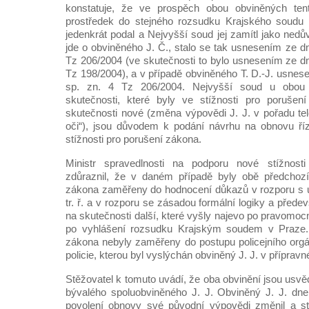
konstatuje, že ve prospěch obou obviněných te
prostředek do stejného rozsudku Krajského soudu v
jedenkrát podal a Nejvyšší soud jej zamítl jako ned
jde o obviněného J. Č., stalo se tak usnesením ze dn
Tz 206/2004 (ve skutečnosti to bylo usnesením ze dn
Tz 198/2004), a v případě obviněného T. D.-J. usnes
sp. zn. 4 Tz 206/2004. Nejvyšší soud u obou 
skutečnosti, které byly ve stížnosti pro poruše
skutečnosti nové (změna výpovědi J. J. v pořadu tel
oči“), jsou důvodem k podání návrhu na obnovu říz
stížnosti pro porušení zákona.
Ministr spravedlnosti na podporu nové stížnost
zdůraznil, že v daném případě byly obě předchozí 
zákona zaměřeny do hodnocení důkazů v rozporu s u
tr. ř. a v rozporu se zásadou formální logiky a před
na skutečnosti další, které vyšly najevo po pravomo
po vyhlášení rozsudku Krajským soudem v Praze. 
zákona nebyly zaměřeny do postupu policejního org
policie, kterou byl vyslýchán obviněný J. J. v přípravn
Stěžovatel k tomuto uvádí, že oba obvinění jsou usv
bývalého spoluobviněného J. J. Obviněný J. J. dne
povolení obnovy své původní výpovědi změnil a st