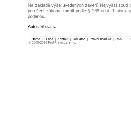
Na základě výše uvedených závěrů Nejvyšší soud p
porušení zákona zamítl podle § 268 odst. 1 písm. a)
podanou.
Autor: Sb.s.r.s.
Home
|
O nás
|
Kontakt
|
Reklama
|
Právní doložka
|
RSS
|
Po
© 2005-2024 ProfiPravo.cz, s.r.o.