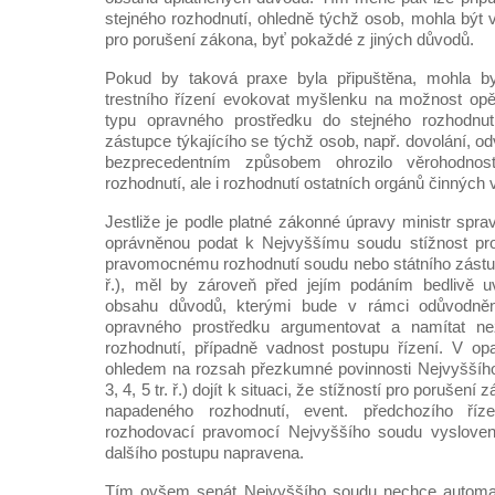
stejného rozhodnutí, ohledně týchž osob, mohla být 
pro porušení zákona, byť pokaždé z jiných důvodů.
Pokud by taková praxe byla připuštěna, mohla by
trestního řízení evokovat myšlenku na možnost opě
typu opravného prostředku do stejného rozhodnut
zástupce týkajícího se týchž osob, např. dovolání, odv
bezprecedentním způsobem ohrozilo věrohodnost
rozhodnutí, ale i rozhodnutí ostatních orgánů činných v
Jestliže je podle platné zákonné úpravy ministr spra
oprávněnou podat k Nejvyššímu soudu stížnost pro
pravomocnému rozhodnutí soudu nebo státního zástupc
ř.), měl by zároveň před jejím podáním bedlivě uv
obsahu důvodů, kterými bude v rámci odůvodně
opravného prostředku argumentovat a namítat n
rozhodnutí, případně vadnost postupu řízení. V 
ohledem na rozsah přezkumné povinnosti Nejvyššího
3, 4, 5 tr. ř.) dojít k situaci, že stížností pro poruše
napadeného rozhodnutí, event. předchozího ří
rozhodovací pravomocí Nejvyššího soudu vyslove
dalšího postupu napravena.
Tím ovšem senát Nejvyššího soudu nechce automat