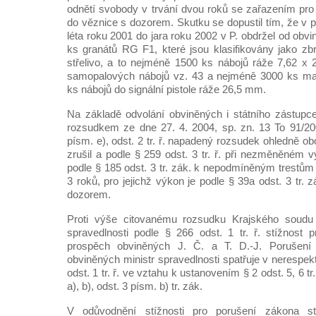
odnětí svobody v trvání dvou roků se zařazením pro
do věznice s dozorem. Skutku se dopustil tím, že v 
léta roku 2001 do jara roku 2002 v P. obdržel od obv
ks granátů RG F1, které jsou klasifikovány jako z
střelivo, a to nejméně 1500 ks nábojů ráže 7,62 x
samopalových nábojů vz. 43 a nejméně 3000 ks ma
ks nábojů do signální pistole ráže 26,5 mm.
Na základě odvolání obviněných i státního zástupc
rozsudkem ze dne 27. 4. 2004, sp. zn. 13 To 91/20
písm. e), odst. 2 tr. ř. napadený rozsudek ohledně 
zrušil a podle § 259 odst. 3 tr. ř. při nezměněném v
podle § 185 odst. 3 tr. zák. k nepodmíněným trestům
3 roků, pro jejichž výkon je podle § 39a odst. 3 tr. 
dozorem.
Proti výše citovanému rozsudku Krajského soudu 
spravedlnosti podle § 266 odst. 1 tr. ř. stížnost
prospěch obviněných J. Č. a T. D.-J. Porušen
obviněných ministr spravedlnosti spatřuje v nerespe
odst. 1 tr. ř. ve vztahu k ustanovením § 2 odst. 5, 6 tr
a), b), odst. 3 písm. b) tr. zák.
V odůvodnění stížnosti pro porušení zákona s