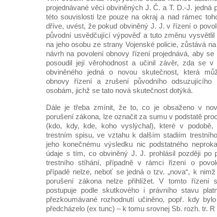
projednávané věci obviněných J. Č. a T. D.-J. jedná 
této souvislosti lze pouze na okraj a nad rámec toh
dříve, uvést, že pokud obviněný J. J. v řízení o povo
původní usvědčující výpověď a tuto změnu vysvětlil 
na jeho osobu ze strany Vojenské policie, zůstává n
návrh na povolení obnovy řízení projednává, aby se 
posoudil její věrohodnost a učinil závěr, zda se 
obviněného jedná o novou skutečnost, která může
obnovy řízení a zrušení původního odsuzujícího
osobám, jichž se tato nová skutečnost dotýká.
Dále je třeba zmínit, že to, co je obsaženo v nov
porušení zákona, lze označit za sumu v podstatě pro
(kdo, kdy, kde, koho vyslýchal), které v podobě,
trestním spisu, ve vztahu k dalším stadiím trestního
jeho konečnému výsledku nic podstatného neprokaz
údaje s tím, co obviněný J. J. prohlásil později 
trestního stíhání, případně v rámci řízení o pov
případě nelze, neboť se jedná o tzv. „nova“, k nimž 
porušení zákona nelze přihlížet. V tomto řízení 
postupuje podle skutkového i právního stavu pla
přezkoumávané rozhodnutí učiněno, popř. kdy bylo
předcházelo (ex tunc) – k tomu srovnej Sb. rozh. tr. R