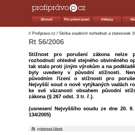
Shrnutí
Pro právní praxi
Odkazy
Ná
//
Profipravo.cz
/
Sbírka soudních rozhodnutí a stanovisek 1
Rt 56/2006
Stížnost pro porušení zákona nelze 
rozhodnutí ohledně stejného obviněného o
tak stalo proti jiným výrokům a na podklad
byly uvedeny v původní stížnosti. Ne
původním řízení o stížnosti pro poruš
Nejvyšší soud o nově vytýkaných vadách r
ke své vázanosti obsahem původní stížn
zákona (§ 267 odst. 3 tr. ř.).
(usnesení Nejvyššího soudu ze dne 20. 9.
134/2005)
vytisknout článek