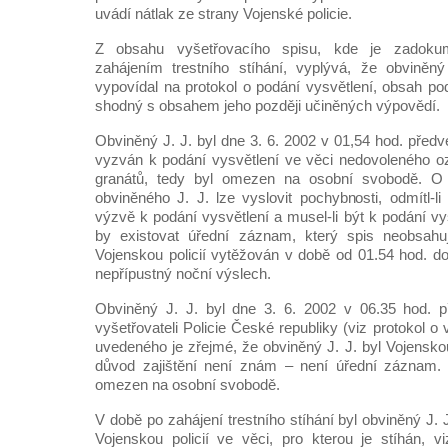
uvádí nátlak ze strany Vojenské policie.
Z obsahu vyšetřovacího spisu, kde je zadoku
zahájením trestního stíhání, vyplývá, že obviněn
vypovídal na protokol o podání vysvětlení, obsah po
shodný s obsahem jeho později učiněných výpovědí.
Obviněný J. J. byl dne 3. 6. 2002 v 01,54 hod. předv
vyzván k podání vysvětlení ve věci nedovoleného o
granátů, tedy byl omezen na osobní svobodě. O 
obviněného J. J. lze vyslovit pochybnosti, odmítl-l
výzvě k podání vysvětlení a musel-li být k podání v
by existovat úřední záznam, který spis neobsahu
Vojenskou policií vytěžován v době od 01.54 hod. d
nepřípustný noční výslech.
Obviněný J. J. byl dne 3. 6. 2002 v 06.35 hod. př
vyšetřovateli Policie České republiky (viz protokol o
uvedeného je zřejmé, že obviněný J. J. byl Vojenskou
důvod zajištění není znám – není úřední záznam.
omezen na osobní svobodě.
V době po zahájení trestního stíhání byl obviněný J
Vojenskou policií ve věci, pro kterou je stíhán, v