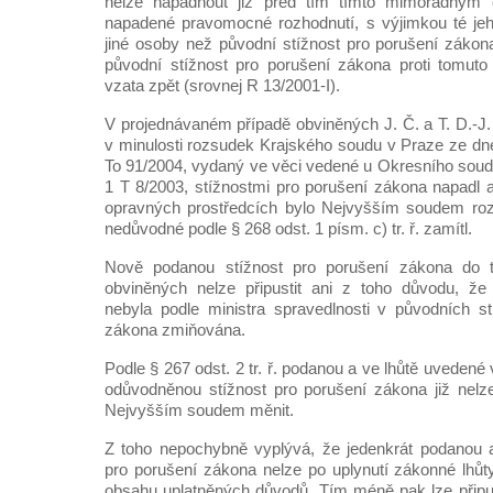
nelze napadnout již před tím tímto mimořádným
napadené pravomocné rozhodnutí, s výjimkou té jeho
jiné osoby než původní stížnost pro porušení zákon
původní stížnost pro porušení zákona proti tomuto
vzata zpět (srovnej R 13/2001-I).
V projednávaném případě obviněných J. Č. a T. D.-J. m
v minulosti rozsudek Krajského soudu v Praze ze dne
To 91/2004, vydaný ve věci vedené u Okresního soudu
1 T 8/2003, stížnostmi pro porušení zákona napadl
opravných prostředcích bylo Nejvyšším soudem rozh
nedůvodné podle § 268 odst. 1 písm. c) tr. ř. zamítl.
Nově podanou stížnost pro porušení zákona do t
obviněných nelze připustit ani z toho důvodu, že
nebyla podle ministra spravedlnosti v původních s
zákona zmiňována.
Podle § 267 odst. 2 tr. ř. podanou a ve lhůtě uvedené v 
odůvodněnou stížnost pro porušení zákona již nelz
Nejvyšším soudem měnit.
Z toho nepochybně vyplývá, že jedenkrát podanou 
pro porušení zákona nelze po uplynutí zákonné lhůt
obsahu uplatněných důvodů. Tím méně pak lze připust