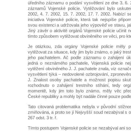
úředního záznamu o podání vysvětlení ze dne 3. 6. 
záznamů Vojenské policie. Vytěžování bylo uskut
2002, 4. 7. 2002, 15. 7. 2002, 17. 7. 2002. Nabízí 
iniciativa Vojenské policie, která tak nejspíše přip
svou existenci a udržovala jeho výpověď ve stavu, jak 
Jiný závěr o aktivitě orgánů Vojenské policie učinit
tímto způsobem vytěžovat obviněného ve věci, pro kter
Je otázkou, zda orgány Vojenské policie měly p
vytěžovat za situace, kdy jim bylo známo, o jaký tres
jeho pachatelem. Ač podle záznamu o zahájení úko
jedná o neznámého pachatele, Vojenská policie nej
vytěžení obviněného J. J. pachatele znala, viz označe
vysvětlení týká – nedovolené ozbrojování, zpronevěr
J. Znalost osoby pachatele a možnost popisu sku
rozhodnuto o zahájení trestního stíhání, tedy org
momentě, kdy jim toto bylo známo, měly věc předat
České republiky a mohly být nadále činné pouze podle §
Tato citovaná problematika nebyla v původní stížno
zmiňována, a proto se jí Nejvyšší soud nezabýval s 
267 odst. 3 tr. ř.
Tímto postupem Vojenské policie se nezabýval ani soud