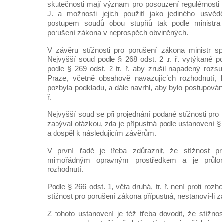
skutečnosti mají význam pro posouzení regulérnosti
J. a možnosti jejich použití jako jediného usvěd
postupem soudů obou stupňů tak podle ministra 
porušení zákona v neprospěch obviněných.
V závěru stížnosti pro porušení zákona ministr sp
Nejvyšší soud podle § 268 odst. 2 tr. ř. vytýkané p
podle § 269 odst. 2 tr. ř. aby zrušil napadený roz
Praze, včetně obsahově navazujících rozhodnutí,
pozbyla podkladu, a dále navrhl, aby bylo postupováno
ř.
Nejvyšší soud se při projednání podané stížnosti pr
zabýval otázkou, zda je přípustná podle ustanovení § 26
a dospěl k následujícím závěrům.
V první řadě je třeba zdůraznit, že stížnost p
mimořádným opravným prostředkem a je průl
rozhodnutí.
Podle § 266 odst. 1, věta druhá, tr. ř. není proti ro
stížnost pro porušení zákona přípustná, nestanoví-li z
Z tohoto ustanovení je též třeba dovodit, že stížno