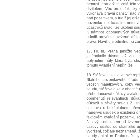
nemusí jeho držitel celá léta 
držitelem. Věc proto faktick
vykonává právní panství nad vě
nad pozemkem, a tudíž jej drže
pozemku do katastru nemovit
účastníků uvádí, že úkolem soud
K námitce opomenutých důkazů
odmítl provést navržené důkaz
práva. Navrhuje odmítnutí či zam
17. Hl. m. Praha jakožto vedl
jakéhokoliv důvodu až více n
uplynutím lhůty, která byla st
tomuto vyjádření nepřihlížel.
18. Stěžovatelka se ve své repl
Státního pozemkového úřadu, 
věcech majetkových, coby ved
soudu, stěžovatelka v obecné 
přehodnocovat důkazy, avšak po
opomenutí relevantních důk
důkazů a závěry soudu. Z listi
smlouva o bezúplatném převod
nanejvýš úsudek o existenci drž
faktickém ovládání pozemku (
časovým odstupem od tvrzené
časový odstup od okamžiku uj
vydržení, což ale neznamená, že
soudy, ani hl. m. Praha nečinil