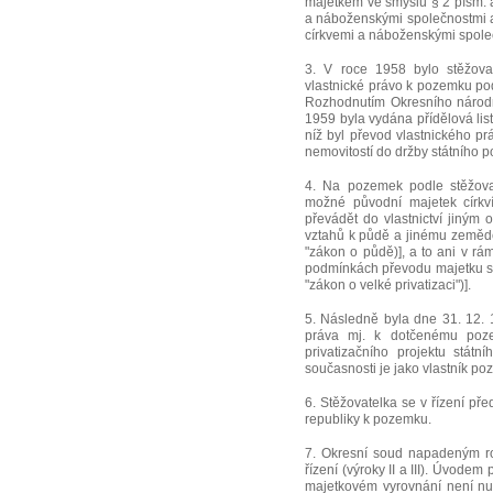
majetkem ve smyslu § 2 písm. 
a náboženskými společnostmi 
církvemi a náboženskými společ
3. V roce 1958 bylo stěžovat
vlastnické právo k pozemku pod
Rozhodnutím Okresního národn
1959 byla vydána přídělová listi
níž byl převod vlastnického 
nemovitostí do držby státního p
4. Na pozemek podle stěžovat
možné původní majetek církví,
převádět do vlastnictví jiným
vztahů k půdě a jinému zemědě
"zákon o půdě)], a to ani v rám
podmínkách převodu majetku stá
"zákon o velké privatizaci")].
5. Následně byla dne 31. 12.
práva mj. k dotčenému poze
privatizačního projektu stát
současnosti je jako vlastník p
6. Stěžovatelka se v řízení p
republiky k pozemku.
7. Okresní soud napadeným ro
řízení (výroky II a III). Úvode
majetkovém vyrovnání není nut