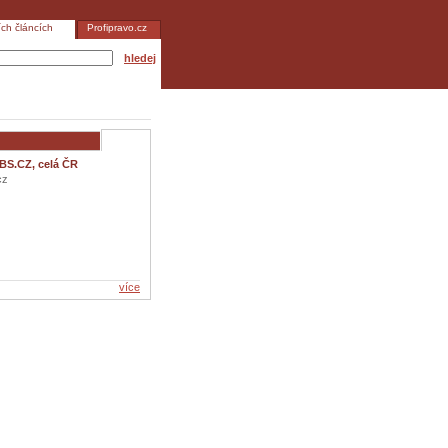
ích článcích
Profipravo.cz
hledej
BS.CZ, celá ČR
cz
více