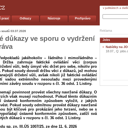
v judikátech a dalš
 praxi
Odkazy
Nástroje
Profiprávo
Reklama
h soudů
03.07.2026
 důkazy ve sporu o vydržení
Jobs
ráva
Nabídky na JO
18.07., Q: jobs.
ředpokladů jakéhokoliv – řádného i mimořádného –
 Držba zahrnuje faktické ovládání věci (corpus
žební vůli, tedy úmysl věc držet pro sebe, nikoliv pro
). Pokud soudy dovodí držbu věci z důkazů, jež mohou
nejvýš držební vůli, avšak nikoli již faktické ovládání
nutí vadou extrémního nesouladu mezi provedenými
ími závěry soudu v rozporu s čl. 36 odst. 1 Listiny.
 nemají povinnost provést všechny navržené důkazy. O
rzích však musejí rozhodnout. Pokud těmto důkazním
í ústavně konformním způsobem vyložit, z jakých
vést. Pokud soudy odmítnou provést důkazy navržené
ou být klíčové pro prokázání jeho tvrzení, nebo se s
vypořádají ústavně konformním způsobem, zatíží svá
ch důkazů v rozporu s čl. 36 odst. 1 Listiny.
u sp. zn. III.ÚS 1007/25, ze dne 11. 6. 2026