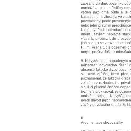
zapsaný vlastník pozemku vůbe
nachází za plotem čističky odpa
veden jako orná půda a je 
katastru nemovitostí již ve vla
pozemek byl podle provedených
nebo jeho právním předchůdcem
kalojemy. Podle odvolacího s
dnem uzavření neplatné smlou
vlastník, přičemž bylo přesvě
jiná osoba) se v rozhodné době
Hl. m. Praha tudíž pozemek dr
úmysl, pročež došlo k mimořá
9. Nejvyšší soud napadeným us
nákladech dovolacího řízení (v
absence faktické držby pozemku 
skutkové zjištění, které před
poznamenal, že faktická držba
zejména z rozhodnutí o priva
sloužící přilehlé čističce odp
jež měly prokazovat, že pozem
umístěna nejsou, Nejvyšší so
uvedl důvod jejich neprovedení
závěry odvolacího soudu, že hl
II.
Argumentace stěžovatelky