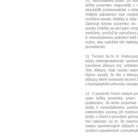
10. Stěžovatelka uvádí, že ob
držby pozemku nejpozději v r
obzvláště problematické s ohl
čističky odpadních vod, nesto
rozšíření areálu čističky a vž
Zahrnutí tohoto pozemku do 
areálu čističky se jeví jako om
nedrželo, pročež je vyloučeno
K mimořádnému vydržení totiž 
nutno, aby vydržitel věc faktic
possidendi).
11. Tvrzení, že hl. m. Praha p
půda obhospodařován společn
navržené důkazy (mj. ortofotom
Tyto důkazy však soudy neprov
Názor soudů, že šlo o důkazy
důkazy, které vyvracely tvrzen
o bezúplatném převodu neodpoví
12. V soudním řízení nebylo pr
ujalo držby pozemku (zejm. 
prokázáno, že tento pozemek 
došlo k mimořádnému vydržen
extrémního excesu při hodnoce
došlo v řízení k porušení princi
má nakonec za to, že neprove
vadou opomenutých důkazů v ro
zrušení napadených rozhodnutí