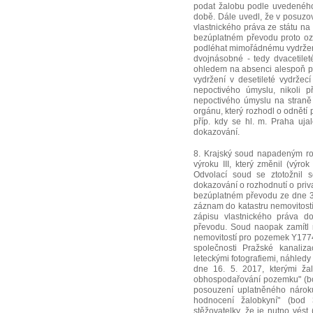
podat žalobu podle uvedeného
době. Dále uvedl, že v posuzov
vlastnického práva ze státu na
bezúplatném převodu proto oz
podléhat mimořádnému vydržení
dvojnásobné - tedy dvacetilet
ohledem na absenci alespoň p
vydržení v desetileté vydrže
nepoctivého úmyslu, nikoli p
nepoctivého úmyslu na straně
orgánu, který rozhodl o odnětí
příp. kdy se hl. m. Praha uj
dokazování.
8. Krajský soud napadeným ro
výroku III, který změnil (výrok
Odvolací soud se ztotožnil 
dokazování o rozhodnutí o priva
bezúplatném převodu ze dne 31.
záznam do katastru nemovitostí
zápisu vlastnického práva d
převodu. Soud naopak zamítl 
nemovitostí pro pozemek Y1774/
společnosti Pražské kanaliza
leteckými fotografiemi, náhled
dne 16. 5. 2017, kterými žal
obhospodařování pozemku" (bod
posouzení uplatněného nároku
hodnocení žalobkyní" (bod 
stěžovatelky, že je nutno vést