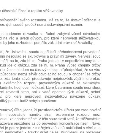
 účastníků řízení a replika stěžovatelky
důvodnění svého rozsudku. Má za to, že ústavní stížnost je
becných soudů, pročež nemá ústavněprávní rozměr.
v napadeném rozsudku se řádně zabýval všemi odvolacími
led na věc a uvedl důvody, pro které neprovedl stěžovatelkou
 by jeho rozhodnutí porušilo základní práva stěžovatelky.
dí, že Ústavnímu soudu nepřísluší přehodnocovat provedené
rémní nesoulad se skutkovými a právními závěry. Nejvyšší soud
ěřil na to, zda hl. m. Praha jednalo v nepoctivém úmyslu, a
okud jde o otázku, zda se hl. m. Praha vůbec chopilo držby
 to, že s ohledem na časový odstup a "předpoklad, že se věci
 způsobem" nebyl závěr odvolacího soudu o chopení se držby
, zda tento závěr představuje nejpřesvědčivější interpretaci
ou extrémního rozporu provedených důkazů se skutkovými
dardního hodnocení důkazů, které Ústavnímu soudu nepřísluší.
ení rovnosti stran, ani k vadě opomenutých důkazů, neboť
, pro které neprovedl stěžovatelkou navržené důkazy.
dlivý proces tudíž nebylo porušeno.
ozemkový úřad, jednající prostřednictvím Úřadu pro zastupování
ch, nepovažuje námitky stran extrémního rozporu mezi
udu za opodstatněné. V této souvislosti tvrdí, že stěžovatelka
azování opožděně až po provedení koncentrace řízení. Navíc
věci je pouze jedním z možných způsobů nakládání s věcí, a to
apř. nemovitosti - fyzicky držet nelze. Kupříkladu na pozemek