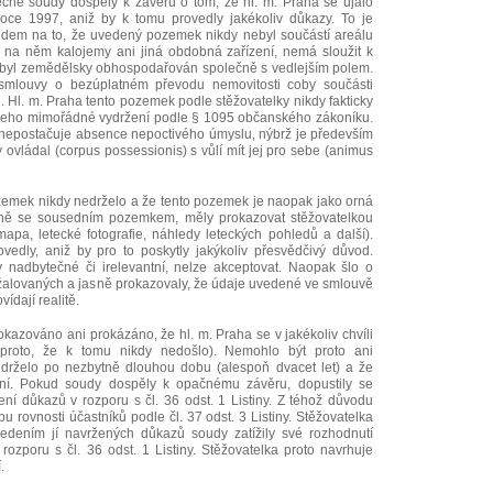
ecné soudy dospěly k závěru o tom, že hl. m. Praha se ujalo
oce 1997, aniž by k tomu provedly jakékoliv důkazy. To je
edem na to, že uvedený pozemek nikdy nebyl součástí areálu
jí na něm kalojemy ani jiná obdobná zařízení, nemá sloužit k
dy byl zemědělsky obhospodařován společně s vedlejším polem.
smlouvy o bezúplatném převodu nemovitosti coby součásti
yl. Hl. m. Praha tento pozemek podle stěžovatelky nikdy fakticky
 jeho mimořádné vydržení podle § 1095 občanského zákoníku.
nepostačuje absence nepoctivého úmyslu, nýbrž je především
ky ovládal (corpus possessionis) s vůlí mít jej pro sebe (animus
ozemek nikdy nedrželo a že tento pozemek je naopak jako orná
ě se sousedním pozemkem, měly prokazovat stěžovatelkou
apa, letecké fotografie, náhledy leteckých pohledů a další).
edly, aniž by pro to poskytly jakýkoliv přesvědčivý důvod.
 nadbytečné či irelevantní, nelze akceptovat. Naopak šlo o
í žalovaných a jasně prokazovaly, že údaje uvedené ve smlouvě
dají realitě.
okazováno ani prokázáno, že hl. m. Praha se v jakékoliv chvíli
proto, že k tomu nikdy nedošlo). Nemohlo být proto ani
drželo po nezbytně dlouhou dobu (alespoň dvacet let) a že
í. Pokud soudy dospěly k opačnému závěru, dopustily se
ní důkazů v rozporu s čl. 36 odst. 1 Listiny. Z téhož důvodu
pu rovnosti účastníků podle čl. 37 odst. 3 Listiny. Stěžovatelka
dením jí navržených důkazů soudy zatížily své rozhodnutí
zporu s čl. 36 odst. 1 Listiny. Stěžovatelka proto navrhuje
.