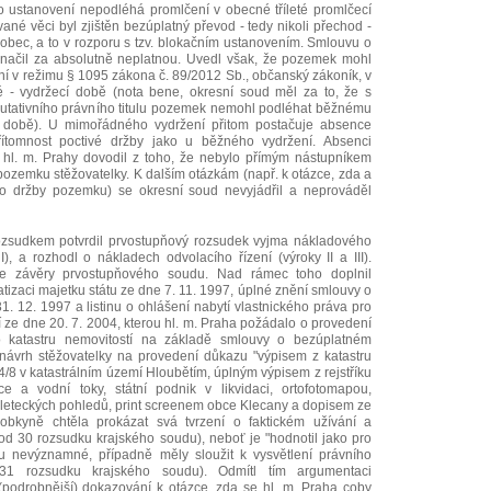
 ustanovení nepodléhá promlčení v obecné tříleté promlčecí
ané věci byl zjištěn bezúplatný převod - tedy nikoli přechod -
 obec, a to v rozporu s tzv. blokačním ustanovením. Smlouvu o
načil za absolutně neplatnou. Uvedl však, že pozemek mohl
 v režimu § 1095 zákona č. 89/2012 Sb., občanský zákoník, v
é - vydržecí době (nota bene, okresní soud měl za to, že s
utativního právního titulu pozemek nemohl podléhat běžnému
cí době). U mimořádného vydržení přitom postačuje absence
řítomnost poctivé držby jako u běžného vydržení. Absenci
 hl. m. Prahy dovodil z toho, že nebylo přímým nástupníkem
 pozemku stěžovatelky. K dalším otázkám (např. k otázce, zda a
alo držby pozemku) se okresní soud nevyjádřil a neprováděl
zsudkem potvrdil prvostupňový rozsudek vyjma nákladového
 I), a rozhodl o nákladech odvolacího řízení (výroky II a III).
se závěry prvostupňového soudu. Nad rámec toho doplnil
tizaci majetku státu ze dne 7. 11. 1997, úplné znění smlouvy o
 12. 1997 a listinu o ohlášení nabytí vlastnického práva pro
 ze dne 20. 7. 2004, kterou hl. m. Praha požádalo o provedení
o katastru nemovitostí na základě smlouvy o bezúplatném
návrh stěžovatelky na provedení důkazu "výpisem z katastru
8 v katastrálním území Hloubětím, úplným výpisem z rejstříku
ce a vodní toky, státní podnik v likvidaci, ortofotomapou,
y leteckých pohledů, print screenem obce Klecany a dopisem ze
obkyně chtěla prokázat svá tvrzení o faktickém užívání a
 30 rozsudku krajského soudu), neboť je "hodnotil jako pro
 nevýznamné, případně měly sloužit k vysvětlení právního
31 rozsudku krajského soudu). Odmítl tím argumentaci
 (podrobnější) dokazování k otázce, zda se hl. m. Praha coby