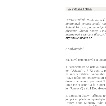
vytisknout článek
UPOZORNĚNÍ: Rozhodnutí Úst
internetové stránce slouží p
Autentické jsou pouze origin
příslušné úřední osoby. Ele
internetové stránce k dispozic
http://nalus.usoud.cz
.
Z odůvodnění:
I.
Skutkové okolnosti věci a obs
1. Stěžovatelka se ústavní stíž
jen "Ústava") a § 72 odst. 1
zrušení v záhlaví uvedeného
Praze (dále jen "krajský soud"
důvodu tvrzeného porušení čl. 
(dále jen "Listina") a čl. 6 od
jen "Úmluva") a čl. 1 Dodatkov
2. Z obsahu ústavní stížnosti 
její právní předchůdkyně) byla 
Drasty, obec KLecany (dále 