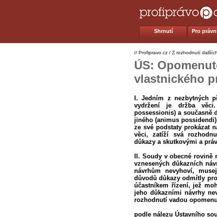
Shrnutí
Pro právní
//
Profipravo.cz
/
Z rozhodnutí dalšíc
ÚS: Opomenuté
vlastnického p
I. Jedním z nezbytných p
vydržení je držba věci.
possessionis) a současně dr
jiného (animus possidendi
ze své podstaty prokázat na
věci, zatíží svá rozhod
důkazy a skutkovými a právn
II. Soudy v obecné rovině
vznesených důkazních náv
návrhům nevyhoví, musej
důvodů důkazy odmítly pro
účastníkem řízení, jež moh
jeho důkazními návrhy ne
rozhodnutí vadou opomenutý
podle nálezu Ústavního soud