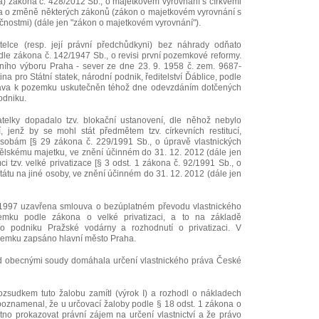
a) zákona č. 428/2012 Sb., o majetkovém vyrovnání s církvemi
a o změně některých zákonů (zákon o majetkovém vyrovnání s
nostmi) (dále jen "zákon o majetkovém vyrovnání").
elce (resp. její právní předchůdkyni) bez náhrady odňato
le zákona č. 142/1947 Sb., o revisi první pozemkové reformy.
ího výboru Praha - sever ze dne 23. 9. 1958 č. zem. 9687-
na pro Státní statek, národní podnik, ředitelství Ďáblice, podle
práva k pozemku uskutečněn téhož dne odevzdáním dotčených
odniku.
elky dopadalo tzv. blokační ustanovení, dle něhož nebylo
 jenž by se mohl stát předmětem tzv. církevních restitucí,
 osobám [§ 29 zákona č. 229/1991 Sb., o úpravě vlastnických
lskému majetku, ve znění účinném do 31. 12. 2012 (dále jen
ci tzv. velké privatizace [§ 3 odst. 1 zákona č. 92/1991 Sb., o
tu na jiné osoby, ve znění účinném do 31. 12. 2012 (dále jen
 1997 uzavřena smlouva o bezúplatném převodu vlastnického
mku podle zákona o velké privatizaci, a to na základě
ního podniku Pražské vodárny a rozhodnutí o privatizaci. V
ozemku zapsáno hlavní město Praha.
řed obecnými soudy domáhala určení vlastnického práva České
zsudkem tuto žalobu zamítl (výrok I) a rozhodl o nákladech
m poznamenal, že u určovací žaloby podle § 18 odst. 1 zákona o
no prokazovat právní zájem na určení vlastnictví a že právo