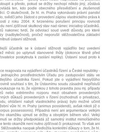
vstoupit a přesto, pokud se držby nechopí někdo jiný, zůstává
y ovládá ten, kdo podle obecného přesvědčení a zkušeností
cí. O skutečnosti, že hl. m. Praha vykonávalo právní panství
lo, svědčí jeho žádost o provedení zápisu vlastnického práva k
ostí z roku 2004. K tvrzenému porušení principu rovnosti
u není zjišťovat skutkový stav nad rámec iniciativy účastníků.
 nakonec tvrdí, že odvolací soud uvedl důvody, pro které
y (nadbytečnost), pročež neporušil stěžovatelčina základní
ítnutí ústavní stížnosti.
ejší účastník se k ústavní stížnosti vyjádřilo bez uvedení
ež měsíc po uplynutí stanovené lhůty (dokonce těsně před
ěžovatelce poskytnuta k zaslání repliky). Ústavní soud proto k
ice reagovala na vyjádření účastníků řízení a České republiky -
jednajícího prostřednictvím Úřadu pro zastupování státu ve
lejšího účastníka řízení. Pokud jde o vyjádření Nejvyššího
rovině souhlasí s tím, že Ústavnímu soudu zásadně nepřísluší
ukazuje na to, že výjimkou z tohoto pravidla jsou mj. případy
azů nebo extrémního rozporu mezi obsahem provedených
nných důkazů provedených v řízení (rozhodnutí o privatizaci,
u, ohlášení nabytí vlastnického práva) bylo možné učinit
ební vůle hl. m. Prahy (animus possidendi), avšak nikoli již o
corpus possessionis). Případná není ani argumentace velkým
ho okamžiku ujmutí se držby a obvyklým během věcí. Velký
mutí se držby předpokládá již samotný institut mimořádného
 tento okamžik není nutno zjišťovat či prokazovat. To však ani
y. Stěžovatelka naopak předložila konkrétní důkazy o tom, že hl.