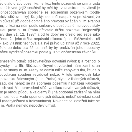
c ujalo držby pozemku, jelikož tento pozemek se prima vista
dních vod, jejíž součástí by měl být, v katastru nemovitostí je
obhospodařován společně se sousedním pozemkem (podle
stnictví stěžovatelky). Krajský soud měl naopak za prokázané, že
 důkazů již v době domnělého převodu ovládán hl. m. Prahou
, jelikož na něm podle smlouvy o bezúplatném převodu stály
oudu proto hl. m. Praha převzalo držbu pozemku "nejpozději
vy dne 31. 12. 1997" a od té doby jej drželo pro sebe jako
dčeno, že jeho držba nepůsobí nikomu újmu. Stěžovatelka (či
 jako vlastník nechovala a své právo uplatnila až v roce 2022.
želo po dobu cca 25 let, aniž by byl prokázán jeho nepoctivý
dnému vydržení pozemku podle § 1095 občanského zákoníku.
nesením odmítl stěžovatelčino dovolání (výrok I) a rozhodl o
ýroky II a III). Stěžovatelčinými dovolacími námitkami stran
ze strany hl. m. Prahy se odmítl blíže zabývat s tím, že jde o
 dovolacím soudem revidovat nelze. V této souvislosti také
 pozemku žalovaným (hl. n. Praha) plyne z listinných důkazů,
tizaci, dle něhož se na sporném pozemku nacházejí kalojemy
adních vod. V neprovedení stěžovatelkou navrhovaných důkazů,
ek je ornou půdou a kalojemy či jiná obdobná zařízení na něm
ud neshledal vadu opomenutých důkazů, neboť odvolací soud
 (nadbytečnost a irelevantnost). Nakonec se ztotožnil také se
. m. Praha nemělo nepoctivý úmysl.