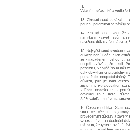
III.
Vyjádření účastníků a vedlejších
13. Okresní soud odkázal na o
pouhou polemikou se závěry o
14. Krajský soud uvedl, že 
námitkami, vysvětlil svůj náh
navržené důkazy. Nemá za to, že
15. Nejvyšší soud úvodem uvá
důkazy, není-li dán jejich ext
se v napadeném rozhodnutí zam
dospěl k závěru, že nikoli. P
pozemku, Nejvyšší soud měl za
dály obvyklým či pravidelným
prima facie neopodstatněný. To
důkazů, pak již není otázk
zjištěními, nýbrž obsahem stan
V řízení nedošlo ani k poruš
odvolací soud uvedl důvody
Stěžovatelčino právo na sprave
16. Česká republika - Státní p
státu ve věcech majetkový
provedenými důkazy a závěry so
vznesla návrh na doplnění dok
má za to, že fyzické ovládání 
již proto, že některé věci - n