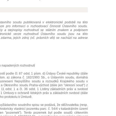
avního soudu publikovaná v elektronické podobě na této
ouze pro informaci o rozhodovací činnosti Ústavního soudu.
ály a stejnopisy rozhodnutí se státním znakem a podpisem
ktronické verze rozhodnutí Ústavního soudu jsou na této
i zdarma, jejich zdroj (vč. právních vět) se nachází na adrese
ah napadených rozhodnutí
ností podle čl. 87 odst. 1 písm. d) Ústavy České republiky (dále
 písm. a) zákona č. 182/1993 Sb., o Ústavním soudu, domáhá
 usnesení Nejvyššího soudu a rozsudků Krajského soudu v
) a Okresního soudu Praha-východ (dále jen "okresní soud") z
11 odst. 1 a čl. 36 odst. 1 Listiny základních práv a svobod
st. 1 Úmluvy o ochraně lidských práv a základních svobod (dále
ého protokolu k Úmluvě.
a vyžádaného soudního spisu se podává, že stěžovatelka (resp.
historicky vlastnicí pozemku parc. č. 54/4 v katastrálním území
jen "pozemek"). Tento pozemek byl podle soudů církevním