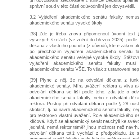
při odvolávání stěžovatele z funkce děkana uplatně
správní soud v této části odůvodnění jen dovysvětlil.
3.2 Vyjádření akademického senátu fakulty nemus
akademického senátu vysoké školy
[38] Zde je třeba znovu připomenout úvodní text
vysokých školách (ve znění do března 2025): podle 
děkana z vlastního podnětu (z důvodů, které zákon blí
po předchozím vyjádření akademického senátu f
akademického senátu veřejné vysoké školy. Stěžova
vyjádření akademického senátu fakulty musí
akademického senátu VŠE. To však z ustanovení nep
[39] Plyne z něj, že na odvolání děkana z funkc
akademické senáty. Míra uvážení rektora a vlivu 
odvolání děkana se liší podle toho, zda jde o od
akademického senátu fakulty, nebo o odvolání děka
rektora. Postup při odvolání děkana podle § 28 od
školách, tj. na návrh akademického senátu fakulty, n
pro rektorovo vlastní uvážení. Role akademického se
klíčová. Když se akademický senát neuchýlí ke svévo
jednání, nemá rektor téměř jinou možnost než návrh
odvolání děkana totiž vychází z předpokladu, že 
pravomocí uvnitř fakulty bude fakultu poškozovat, 