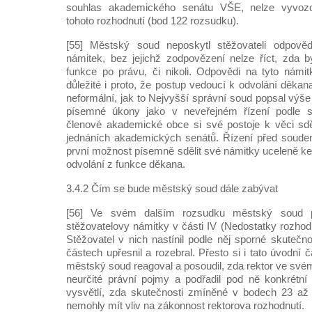
souhlas akademického senátu VŠE, nelze vyvoz
tohoto rozhodnutí (bod 122 rozsudku).
[55] Městský soud neposkytl stěžovateli odpověd
námitek, bez jejichž zodpovězení nelze říct, zda b
funkce po právu, či nikoli. Odpovědi na tyto námit
důležité i proto, že postup vedoucí k odvolání děkan
neformální, jak to Nejvyšší správní soud popsal výše 
písemné úkony jako v neveřejném řízení podle s
členové akademické obce si své postoje k věci sdě
jednáních akademických senátů. Řízení před soudem
první možnost písemně sdělit své námitky uceleně ke
odvolání z funkce děkana.
3.4.2 Čím se bude městský soud dále zabývat
[56] Ve svém dalším rozsudku městský soud 
stěžovatelovy námitky v části IV (Nedostatky rozhod
Stěžovatel v nich nastínil podle něj sporné skutečno
částech upřesnil a rozebral. Přesto si i tato úvodní 
městský soud reagoval a posoudil, zda rektor ve své
neurčité právní pojmy a podřadil pod ně konkrétní
vysvětlí, zda skutečnosti zmíněné v bodech 23 až
nemohly mít vliv na zákonnost rektorova rozhodnutí.