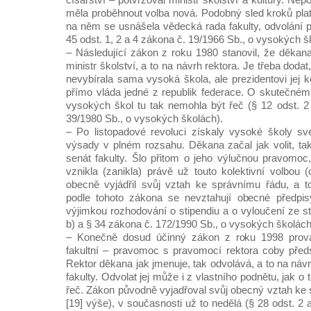
měla proběhnout volba nová. Podobný sled kroků plati
na něm se usnášela vědecká rada fakulty, odvolání p
45 odst. 1, 2 a 4 zákona č. 19/1966 Sb., o vysokých š
– Následující zákon z roku 1980 stanovil, že děkan
ministr školství, a to na návrh rektora. Je třeba dodat
nevybírala sama vysoká škola, ale prezidentovi jej 
přímo vláda jedné z republik federace. O skutečn
vysokých škol tu tak nemohla být řeč (§ 12 odst. 2
39/1980 Sb., o vysokých školách).
– Po listopadové revoluci získaly vysoké školy sv
výsady v plném rozsahu. Děkana začal jak volit, t
senát fakulty. Šlo přitom o jeho výlučnou pravomoc
vznikla (zanikla) právě už touto kolektivní volbou 
obecně vyjádřil svůj vztah ke správnímu řádu, a t
podle tohoto zákona se nevztahují obecné předpis
výjimkou rozhodování o stipendiu a o vyloučení ze st
b) a § 34 zákona č. 172/1990 Sb., o vysokých školách
– Konečně dosud účinný zákon z roku 1998 prová
fakultní – pravomoc s pravomocí rektora coby předst
Rektor děkana jak jmenuje, tak odvolává, a to na ná
fakulty. Odvolat jej může i z vlastního podnětu, jak o
řeč. Zákon původně vyjadřoval svůj obecný vztah ke 
[19] výše), v současnosti už to nedělá (§ 28 odst. 2 