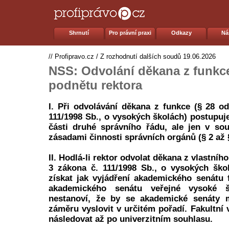
Shrnutí
Pro právní praxi
Odkazy
Ná
//
Profipravo.cz
/
Z rozhodnutí dalších soudů
19.06.2026
NSS: Odvolání děkana z funkce
podnětu rektora
I. Při odvolávání děkana z funkce (§ 28 od
111/1998 Sb., o vysokých školách) postupuje
části druhé správního řádu, ale jen v so
zásadami činnosti správních orgánů (§ 2 až 
II. Hodlá-li rektor odvolat děkana z vlastníh
3 zákona č. 111/1998 Sb., o vysokých ško
získat jak vyjádření akademického senátu f
akademického senátu veřejné vysoké 
nestanoví, že by se akademické senáty 
záměru vyslovit v určitém pořadí. Fakultní
následovat až po univerzitním souhlasu.