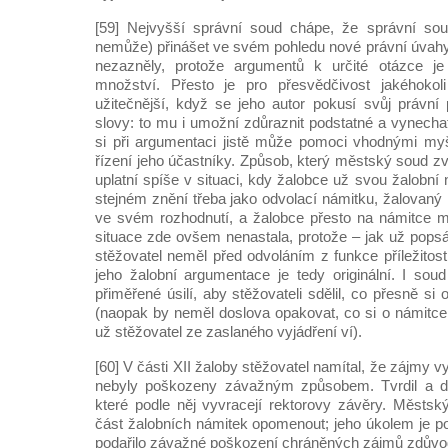
[59] Nejvyšší správní soud chápe, že správní so
nemůže) přinášet ve svém pohledu nové právní úvahy,
nezazněly, protože argumentů k určité otázce j
množství. Přesto je pro přesvědčivost jakéhokol
užitečnější, když se jeho autor pokusí svůj právní p
slovy: to mu i umožní zdůraznit podstatné a vynech
si při argumentaci jistě může pomoci vhodnými m
řízení jeho účastníky. Způsob, který městský soud zv
uplatní spíše v situaci, kdy žalobce už svou žalobní 
stejném znění třeba jako odvolací námitku, žalovaný
ve svém rozhodnutí, a žalobce přesto na námitce m
situace zde ovšem nenastala, protože – jak už popsá
stěžovatel neměl před odvoláním z funkce příležitos
jeho žalobní argumentace je tedy originální. I sou
přiměřené úsilí, aby stěžovateli sdělil, co přesně s
(naopak by neměl doslova opakovat, co si o námitce 
už stěžovatel ze zaslaného vyjádření ví).
[60] V části XII žaloby stěžovatel namítal, že zájmy 
nebyly poškozeny závažným způsobem. Tvrdil a dol
které podle něj vyvracejí rektorovy závěry. Městs
část žalobních námitek opomenout; jeho úkolem je po
podařilo závažné poškození chráněných zájmů zdůvod