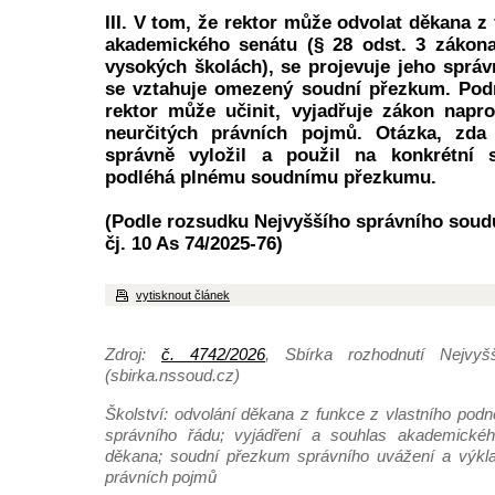
III. V tom, že rektor může odvolat děkana z
akademického senátu (§ 28 odst. 3 zákona
vysokých školách), se projevuje jeho správ
se vztahuje omezený soudní přezkum. Podm
rektor může učinit, vyjadřuje zákon napr
neurčitých právních pojmů. Otázka, zda
správně vyložil a použil na konkrétní 
podléhá plnému soudnímu přezkumu.
(Podle rozsudku Nejvyššího správního soudu
čj. 10 As 74/2025-76)
vytisknout článek
Zdroj:
č. 4742/2026
, Sbírka rozhodnutí Nejvyš
(sbirka.nssoud.cz)
Školství: odvolání děkana z funkce z vlastního podně
správního řádu; vyjádření a souhlas akademické
děkana; soudní přezkum správního uvážení a výklad
právních pojmů