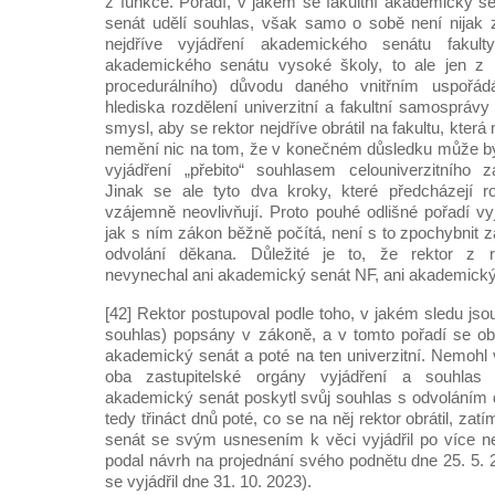
z funkce. Pořadí, v jakém se fakultní akademický sen
senát udělí souhlas, však samo o sobě není nijak 
nejdříve vyjádření akademického senátu faku
akademického senátu vysoké školy, to ale jen z lo
procedurálního) důvodu daného vnitřním uspořá
hlediska rozdělení univerzitní a fakultní samospráv
smysl, aby se rektor nejdříve obrátil na fakultu, která
nemění nic na tom, že v konečném důsledku může být 
vyjádření „přebito“ souhlasem celouniverzitního z
Jinak se ale tyto dva kroky, které předcházejí ro
vzájemně neovlivňují. Proto pouhé odlišné pořadí vy
jak s ním zákon běžně počítá, není s to zpochybnit 
odvolání děkana. Důležité je to, že rektor z 
nevynechal ani akademický senát NF, ani akademick
[42] Rektor postupoval podle toho, v jakém sledu jsou
souhlas) popsány v zákoně, a v tomto pořadí se obrá
akademický senát a poté na ten univerzitní. Nemohl 
oba zastupitelské orgány vyjádření a souhlas p
akademický senát poskytl svůj souhlas s odvoláním 
tedy třináct dnů poté, co se na něj rektor obrátil, za
senát se svým usnesením k věci vyjádřil po více ne
podal návrh na projednání svého podnětu dne 25. 5.
se vyjádřil dne 31. 10. 2023).