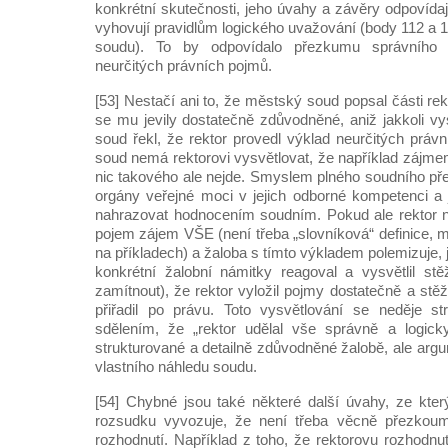
konkrétní skutečnosti, jeho úvahy a závěry odpovída
vyhovují pravidlům logického uvažování (body 112 a
soudu). To by odpovídalo přezkumu správního uv
neurčitých právních pojmů.
[53] Nestačí ani to, že městský soud popsal části rek
se mu jevily dostatečně zdůvodněné, aniž jakkoli vy
soud řekl, že rektor provedl výklad neurčitých práv
soud nemá rektorovi vysvětlovat, že například zájme
nic takového ale nejde. Smyslem plného soudního p
orgány veřejné moci v jejich odborné kompetenci a j
nahrazovat hodnocením soudním. Pokud ale rektor ně
pojem zájem VŠE (není třeba „slovníková“ definice, m
na příkladech) a žaloba s tímto výkladem polemizuje,
konkrétní žalobní námitky reagoval a vysvětlil stěž
zamítnout), že rektor vyložil pojmy dostatečně a stě
přiřadil po právu. Toto vysvětlování se neděje s
sdělením, že „rektor udělal vše správně a logicky
strukturované a detailně zdůvodněné žalobě, ale arg
vlastního náhledu soudu.
[54] Chybné jsou také některé další úvahy, ze kt
rozsudku vyvozuje, že není třeba věcně přezkoum
rozhodnutí. Například z toho, že rektorovu rozhodnu