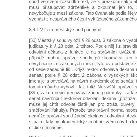
soud ve svém rozsudku řekl, že k přezkumu aktů 
musí přistupovat zdrženlivě a zkoumat jen to, 
nevybočuje z mezí zákona. Tato úvaha ale podle Nej
vychází z nesprávného čtení vykládaného zákonného 
3.4.1 V čem městský soud pochybil
[50] Městský soud vyložil § 28 odst. 3 zákona o vys
judikatury k § 28 odst. 2 tohoto. Podle něj i z pravid
odvolání děkana z funkce je na správním uvážení
případě mohou správní soudy přezkoumávat jen to
nevybočuje ze zákonných mezí. Tyto dva odstavce z
od sebe zásadně liší. Když rektor odvolává děkana
senátu podle § 28 odst. 2 zákona o vysokých ško
jmenuje a odvolává na návrh akademického senátu fak
tomuto návrhu vyhoví. Jak totiž Nejvyšší správní 
[39]), zákon nepojmenovává žádné podmínky, za k
senát navrhnout rektorovi odvolání děkana (protože
může jej chtít odvolat čistě jen pro ztrátu důvěry
směřování fakulty). Protože tato právní norma neo
nemůže správní soud žádné okolnosti odvolání přez
situace, kdy by akademický senát při svém návrhu ko
či diskriminačně.