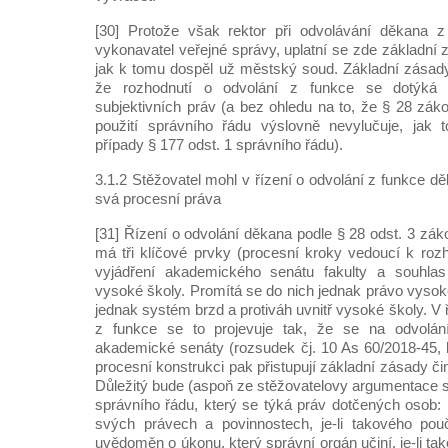
[30] Protože však rektor při odvolávání děkana z
vykonavatel veřejné správy, uplatní se zde základní 
jak k tomu dospěl už městský soud. Základní zásady 
že rozhodnutí o odvolání z funkce se dotýká 
subjektivních práv (a bez ohledu na to, že § 28 zá
použití správního řádu výslovně nevylučuje, jak t
případy § 177 odst. 1 správního řádu).
3.1.2 Stěžovatel mohl v řízení o odvolání z funkce dě
svá procesní práva
[31] Řízení o odvolání děkana podle § 28 odst. 3 zá
má tři klíčové prvky (procesní kroky vedoucí k rozh
vyjádření akademického senátu fakulty a souhla
vysoké školy. Promítá se do nich jednak právo vyso
jednak systém brzd a protiváh uvnitř vysoké školy. V 
z funkce se to projevuje tak, že se na odvolání
akademické senáty (rozsudek čj. 10 As 60/2018-45, b
procesní konstrukci pak přistupují základní zásady či
Důležitý bude (aspoň ze stěžovatelovy argumentace se 
správního řádu, který se týká práv dotčených osob:
svých právech a povinnostech, je-li takového pou
uvědoměn o úkonu, který správní orgán učiní, je-li t