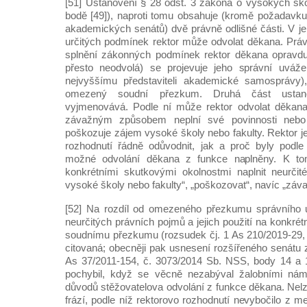
[51] Ustanovení § 28 odst. 3 zákona o vysokých ško
bodě [49]), naproti tomu obsahuje (kromě požadavku
akademických senátů) dvě právně odlišné části. V je
určitých podmínek rektor může odvolat děkana. Právě
splnění zákonných podmínek rektor děkana opravdu
přesto neodvolá) se projevuje jeho správní uváž
nejvyššímu představiteli akademické samosprávy)
omezený soudní přezkum. Druhá část ustan
vyjmenovává. Podle ní může rektor odvolat děkan
závažným způsobem neplní své povinnosti ne
poškozuje zájem vysoké školy nebo fakulty. Rektor j
rozhodnutí řádně odůvodnit, jak a proč byly podle
možné odvolání děkana z funkce naplněny. K to
konkrétními skutkovými okolnostmi naplnit neurčit
vysoké školy nebo fakulty“, „poškozovat“, navíc „z
[52] Na rozdíl od omezeného přezkumu správního 
neurčitých právních pojmů a jejich použití na konkré
soudnímu přezkumu (rozsudek čj. 1 As 210/2019-29, 
citovaná; obecněji pak usnesení rozšířeného senátu z
As 37/2011-154, č. 3073/2014 Sb. NSS, body 14 a 
pochybil, když se věcně nezabýval žalobními námi
důvodů stěžovatelova odvolání z funkce děkana. Nelz
frází, podle níž rektorovo rozhodnutí nevybočilo z 