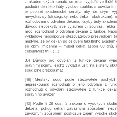
z akademických senátů se musí vyjádřit ve lhůtě 60
poslední den této lhůty vyslovil souhlas s odvolání
je pobízet akademické senáty, aby se svým vy
nevyčkávaly (strategicky, nebo třeba i obstrukčně), 
rozhodování o odvolání děkana. Kdyby tedy akademi
důvodu neposkytly své vyjádření či souhlas, rektor 
moci rozhodnout o odvolání děkana z funkce. Naopa
výkladově nepodporuje stěžovatelovo přesvědčení (
neplyne, že by děkan po oslovení fakultního akademi
se obrnil mlčením – musel čekat aspoň 60 dnů, n
celouniverzitní). (…)
3.4 Důvody pro odvolání z funkce děkana vyjad
právními pojmy, jejichž výklad a užití na zjištěný s
soud plně přezkoumat
[48] Městský soud podle stěžovatele pochybil
nepřezkoumal rozhodnutí o jeho odvolání z funk
rozhodnutí o odvolání stěžovatele z funkce děka
správního uvážení.
[49] Podle § 28 odst. 3 zákona o vysokých školá
děkana, pokud děkan závažným způsobem neplní
závažným způsobem poškozuje zájem vysoké školy 