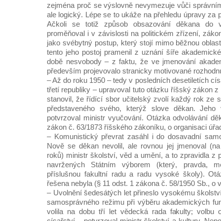
zejména proč se výslovně nevymezuje vůči správním
ale logický. Lépe se to ukáže na přehledu úpravy za p
Ačkoli se totiž způsob obsazování děkana do v
proměňoval i v závislosti na politickém zřízení, záko
jako svébytný postup, který stojí mimo běžnou oblast
tento jeho postoj pramenil z uznání šíře akademic
době nesvobody – z faktu, že ve jmenování akade
především projevovalo stranicky motivované rozhodnut
– Až do roku 1950 – tedy v posledních desetiletích císa
třetí republiky – upravoval tuto otázku říšský zákon 
stanovil, že řídící sbor učitelský zvolí každý rok ze
představeného svého, kterýž slove děkan. Jeho
potvrzoval ministr vyučování. Otázka odvolávání dě
zákon č. 63/1873 říšského zákoníku, o organisaci úřad
– Komunistický převrat zasáhl i do dosavadní sam
Nově se děkan nevolil, ale rovnou jej jmenoval (na
roků) ministr školství, věd a umění, a to zpravidla z
navržených Státním výborem (který, pravda, m
příslušnou fakultní radu a radu vysoké školy). Ot
řešena nebyla (§ 11 odst. 1 zákona č. 58/1950 Sb., o
– Uvolnění šedesátých let přineslo vysokému školstv
samosprávného režimu při výběru akademických fu
volila na dobu tří let vědecká rada fakulty; volb
císařství – potvrzoval ministr školství a kultury. Nepot