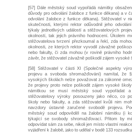
[57] Dále městský soud vypořádá námitky obsažené 
důvody pro odvolání žalobce z funkce děkana) a v čá
odvolání žalobce z funkce děkana). Stěžovatel v ni
skutečnosti, kterými rektor odůvodnil jeho odvolá
týkaly jednotlivých událostí a stěžovatelových proj
okolností, tak jejich právního hodnocení. Úkolem 
stěžovatelova tvrzení přezkoumal a řekl, zda moho
okolnosti, ze kterých rektor vyvodil závažné poško
nebo fakulty, či zda mohou (v rovině právního hodno
závěr, že stěžovatel závažně poškodil zájem vysoké š
[58] Stěžovatel v části XI (Společné aspekty vý
projevu a svoboda shromažďování) namítal, že 
vysokých školách nelze považovat za zákonné omez
že projevy proto nelze poškodit zájem vysoké školy 
námitkou se musí městský soud vypořádat a 
stěžovatelovy výroky posouzeny jako něco, co p
školy nebo fakulty, a zda stěžovatel kvůli nim mo
navzdory ústavně zaručené svobodě projevu. Po
městský soud odpověděl na žalobní námitku (i kd
týkající se svobody shromažďovací. Přitom by mě
odpovídat sám za sebe, nikoli jen místo vlastní reakc
vyjádření k žalobě, jako to udělal v bodě 133 rozsudku