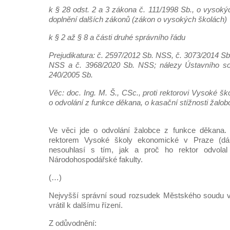
k § 28 odst. 2 a 3 zákona č. 111/1998 Sb., o vysok
doplnění dalších zákonů (zákon o vysokých školách)
k § 2 až § 8 a části druhé správního řádu
Prejudikatura: č. 2597/2012 Sb. NSS, č. 3073/2014 S
NSS a č. 3968/2020 Sb. NSS; nálezy Ústavního so
240/2005 Sb.
Věc: doc. Ing. M. Š., CSc., proti rektorovi Vysoké 
o odvolání z funkce děkana, o kasační stížnosti žalob
Ve věci jde o odvolání žalobce z funkce děkana.
rektorem Vysoké školy ekonomické v Praze (dál
nesouhlasí s tím, jak a proč ho rektor odvolal
Národohospodářské fakulty.
(…)
Nejvyšší správní soud rozsudek Městského soudu v
vrátil k dalšímu řízení.
Z odůvodnění: