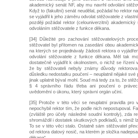
akademický senát NF, aby mu navrhl odvolání stěžo
Když to (fakultní) senát neudělal, požádal ho rektor 
se vyjádřil k jeho záměru odvolat stěžovatele z vlastní
později požádal rektor (celouniverzitní) akademick
odvoláním stěžovatele z funkce děkana.
[34] Důležité pro zachování stěžovatelových proce
stěžovatel byl přítomen na zasedání obou akademic
na kterých se projednávaly žádosti rektora o vyjádře
odvolání stěžovatele z funkce děkana. Měl tak m
dostatečně vyjádřit k okolnostem, o nichž se řízení 
že by stěžovateli nebyly známy důvody rektorov
důsledku nedostatku poučení – neuplatnil nějaké své 
jinak uplatnit býval mohl. Soud má tedy za to, že stě
§ 4 správního řádu třeba ani poučení o právec
uvědomění o úkonu, který správní orgán učiní.
[35] Protože v této věci se neuplatní pravidla pro 
nepochybil rektor tím, že podle nich nepostupoval. Fa
(zvláště pro účely následné soudní kontroly), zda r
shromáždil i dostatek skutkových podkladů, s nimiž l
To se v této věci stalo. Ostatně sám stěžovatel přev
od rektora datový nosič, na kterém je složka nadepsa
děkana“.