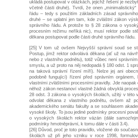
ukládá postupovat v otázkách, jejichž řešení je nezby
včetně části druhé). Tvrdí, že onen „minimalistický
řádu – tedy s použitím základních zásad správního 
druhé – se uplatní jen tam, kde zvláštní zákon výsl
správního řádu. A protože to § 28 zákona o vysoký
procesním režimu neříká nic), musí rektor podle stě
děkana postupovat podle části druhé správního řádu.
[25] V tom už ovšem Nejvyšší správní soud se st
Postup, jímž rektor odvolává děkana (ať už na náv
nebo z vlastního podnětu), totiž vůbec není správní
smyslu, a už proto na něj nedopadá § 180 odst. 1 spr
na taková správní řízení míří). Nelze jej ani obecně
podobně fungující) řízení před správním orgánem, 
vlastními zvláštními procesními pravidly. Jde naopak
něhož zákon nestanoví vlastně žádná obvyklá procesn
28 odst. 3 zákona o vysokých školách, užitý v této 
odvolat děkana z vlastního podnětu, ovšem až po
akademického senátu fakulty a se souhlasem akade
vysoké školy. To jsou jediné podmínky procesní povah
o vysokých školách rektor vázán (dále samozřejm
podmínky hmotněprávní, k tomu dále v části 3.4).
[26] Důvod, proč je toto pravidlo, vložené do souča
školách už při jeho vzniku v roce 1998, formulo