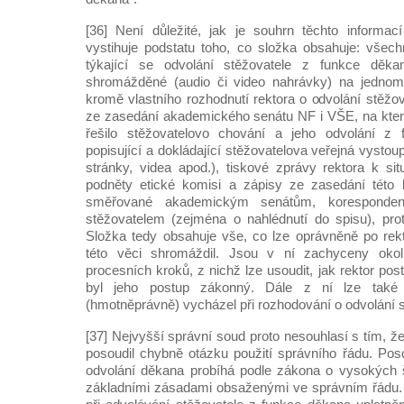
[36] Není důležité, jak je souhrn těchto informac
vystihuje podstatu toho, co složka obsahuje: vše
týkající se odvolání stěžovatele z funkce děkan
shromážděné (audio či video nahrávky) na jedno
kromě vlastního rozhodnutí rektora o odvolání stěžo
ze zasedání akademického senátu NF i VŠE, na kterýc
řešilo stěžovatelovo chování a jeho odvolání z 
popisující a dokládající stěžovatelova veřejná vyst
stránky, videa apod.), tiskové zprávy rektora k sit
podněty etické komisi a zápisy ze zasedání této 
směřované akademickým senátům, koresponde
stěžovatelem (zejména o nahlédnutí do spisu), pro
Složka tedy obsahuje vše, co lze oprávněně po rek
této věci shromáždil. Jsou v ní zachyceny okoln
procesních kroků, z nichž lze usoudit, jak rektor pos
byl jeho postup zákonný. Dále z ní lze také z
(hmotněprávně) vycházel při rozhodování o odvolání s
[37] Nejvyšší správní soud proto nesouhlasí s tím, 
posoudil chybně otázku použití správního řádu. Poso
odvolání děkana probíhá podle zákona o vysokých 
základními zásadami obsaženými ve správním řádu. 