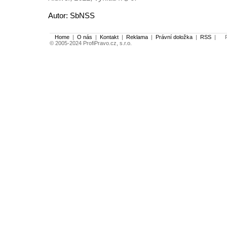
Autor: SbNSS
Home
|
O nás
|
Kontakt
|
Reklama
|
Právní doložka
|
RSS
|
Po
© 2005-2024 ProfiPravo.cz, s.r.o.