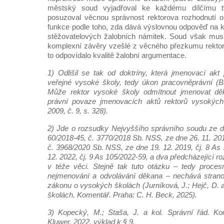
městský soud vyjadřoval ke každému dílčímu t
posuzoval věcnou správnost rektorova rozhodnutí o
funkce podle toho, zda dává výslovnou odpověď na 
stěžovatelových žalobních námitek. Soud však musí
komplexní závěry vzešlé z věcného přezkumu rektor
to odpovídalo kvalitě žalobní argumentace.
1) Odlišil se tak od doktríny, která jmenovací akt 
veřejné vysoké školy, tedy úkon pracovněprávní (Bar
Může rektor vysoké školy odmítnout jmenovat dě
právní povaze jmenovacích aktů rektorů vysokých 
2009, č. 9, s. 328).
2) Jde o rozsudky Nejvyššího správního soudu ze dn
60/2018-45, č. 3770/2018 Sb. NSS, ze dne 26. 11. 201
č. 3968/2020 Sb. NSS, ze dne 19. 12. 2019, čj. 8 As
12. 2022, čj. 9 As 105/2022-59, a dva předcházející 
v téže věci. Stejně tak tuto otázku – tedy proces
nejmenování a odvolávání děkana – nechává strano
zákonu o vysokých školách (Jurníková, J.; Hejč, D. 
školách. Komentář. Praha: C. H. Beck, 2025).
3) Kopecký, M.; Staša, J. a kol. Správní řád. Ko
Kluwer, 2022, výklad k § 9.