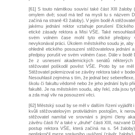
[61] S touto námitkou souvisí také část XIII žaloby (
omylem dvě; soud má teď na mysli tu s názvem Dal
začíná na straně 43 žaloby). V jejím bodě A stěžovatel
jakému jednání rektor vztahuje porušení Etickéh
etické zásady rektora a Misi VŠE. Také nesouhlasi
svém volném čase mohl tyto etické předpisy v
nevykonával práci. Úkolem městského soudu je, aby 
ohledně etického posouzení stěžovatelova jednání a
předpisy porušit ve svém volném čase. Dále v bodě D
že z usnesení akademických senátů některých 
stěžovatel poškodil pověst VŠE. Proto by se měl 
Stěžovatel polemizoval se závěry rektora také v bodec
Nesouhlasil zejména s tím, že jednal bez sebereflex
školu či fakultu vědomě nebo že jeho jednání bylo při
fakultě. Je na městském soudu, aby řekl, zda jsou t
a zda mají vliv na posouzení věci.
[62] Městský soud by se měl v dalším řízení vyjádřit 
kvůli stěžovatelovým protivládním postojům, k ner
stěžovatel namítal ve srovnání s jinými členy a
závěru části IV a také v „druhé“ části XIII, nazvané 
postup rektora VŠE, která začíná na s. 54 žaloby)
nepřekročil meze správního uvážení (závěr žaloby)