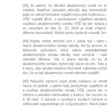
[43] Je patrné, že fakultní akademický senát se s
zdráhal. Nejdříve zasedání přerušil, aby shromáždi
poté se odmítl formálně vyjádřit mimo jiné kvůli tomu
VŠE vyjádřil dříve, a posloupnost vyjádření akadem
souhlasu akademického senátu VŠE by tak nebyla p
ze zasedání ze dne 31. 10. 2023 je však zřejmé,
děkana nesouhlasil. Rektor proto správně usoudil, že 
[44] Kdyby rektor nemohl vzít v potaz byť i takto
názor akademického senátu fakulty, byl by proces o
blokován způsobem, který zákon nepředpoklád
akademického senátu fakulty není umožnit – ne
odvolání děkana. Jde o právo fakulty na to, ab
akademického senátu slyšen její názor na věc. Toto 
k tomu, aby fakulta rektorovi formálně zabránila rozh
tím, že se její akademický senát odmítne vyjádřit.
[45] Nejvyšší správní soud proto zastává ve sh
názor, že pořadí, v jakém byly poskytnuty vyjádření
a souhlas akademického senátu VŠE, nemá vliv na
rektora o odvolání stěžovatele z funkce. Nic na tom n
§ 28 odst. 3 zákona o vysokých školách (účinné o
stěžovatel argumentuje ve svůj prospěch. Nově zákon