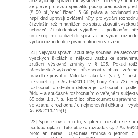
aniž vylučuje správní řád výslovně – ucelený souhrn z
se právě pro svou specialitu použijí přednostně před
(§ 50 přijímací řízení, § 68 práva a povinnosti s
například upravují zvláštní lhůty pro vydání rozhodnu
či zvláštní režim nahlížení do spisu, zbavují vysokou
uchazeči či studentovi vyjádření k podkladům př
umožňují mu nahlížet do spisu až po vydání rozhodnu
vydání rozhodnutí je prvním úkonem v řízení).
[21] Nejvyšší správní soud tedy souhlasí se stěžova
vysokých školách si nějakou vazbu ke správním
zrušení výslovné zmínky v § 105. Pokud totiž
představitelé vykonávají působnost v oblasti veřejn
pravidla správního řádu tak jako tak (viz § 1 odst
rozsudek čj. 7 As 66/2010-119, body 45 a 72). Ste
rozhodnutí o odvolání děkana je rozhodnutím podle
řádu – a současně rozhodnutím o veřejném subjekti
65 odst. 1 s. ř. s., které lze přezkoumat u správníh
ve vztahu k rozhodnutí o nejmenování děkana – vyslo
As 66/2010-119)1).
[22] Spor je ovšem o to, v jakém rozsahu se sprá
postupu uplatní. Tuto otázku rozsudek čj. 7 As 66/2
proto ani neřešil. Ojedinělá zmínka o jednom z 