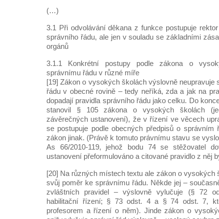
(…)
3.1 Při odvolávání děkana z funkce postupuje rektor 
správního řádu, ale jen v souladu se základními zás
orgánů
3.1.1 Konkrétní postupy podle zákona o vysok
správnímu řádu v různé míře
[19] Zákon o vysokých školách výslovně neupravuje 
řádu v obecné rovině – tedy neříká, zda a jak na pr
dopadají pravidla správního řádu jako celku. Do konc
stanovil § 105 zákona o vysokých školách (j
závěrečných ustanovení), že v řízení ve věcech up
se postupuje podle obecných předpisů o správním říz
zákon jinak. (Právě k tomuto právnímu stavu se vyslo
As 66/2010-119, jehož bodu 74 se stěžovatel dov
ustanovení přeformulováno a citované pravidlo z něj b
[20] Na různých místech textu ale zákon o vysokých 
svůj poměr ke správnímu řádu. Někde jej – současn
zvláštních pravidel – výslovně vylučuje (§ 72 od
habilitační řízení; § 73 odst. 4 a § 74 odst. 7, k
profesorem a řízení o něm). Jinde zákon o vysoký