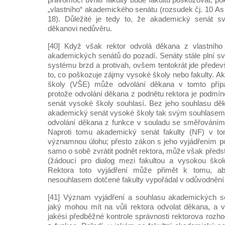
„vlastního“ akademického senátu (rozsudek čj. 10 As
18). Důležité je tedy to, že akademický senát s
děkanovi nedůvěru.
[40] Když však rektor odvolá děkana z vlastního 
akademických senátů do pozadí. Senáty stále plní sv
systému brzd a protivah, ovšem tentokrát jde předev
to, co poškozuje zájmy vysoké školy nebo fakulty. 
školy (VŠE) může odvolání děkana v tomto přípa
protože odvolání děkana z podnětu rektora je podmí
senát vysoké školy souhlasí. Bez jeho souhlasu dě
akademický senát vysoké školy tak svým souhlasem p
odvolání děkana z funkce v souladu se směřováním
Naproti tomu akademický senát fakulty (NF) v t
významnou úlohu; přesto zákon s jeho vyjádřením p
samo o sobě zvrátit podnět rektora, může však předs
(žádoucí pro dialog mezi fakultou a vysokou školo
Rektora toto vyjádření může přimět k tomu, a
nesouhlasem dotčené fakulty vypořádal v odůvodnění 
[41] Význam vyjádření a souhlasu akademických se
jaký mohou mít na vůli rektora odvolat děkana, a v
jakési předběžné kontrole správnosti rektorova rozh