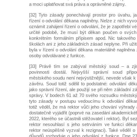
a moci uplatňovat svá práva a oprávněné zájmy.
[32] Tyto zásady ponechávají prostor pro úvahu, j
řízení o odvolání děkana naplněny. Nelze z nich vyvod
oznámit zahájení řízení o odvolání, že je zapotřebí v
určité podobě, že musí být děkan poučen o svých
konkrétním formálním přípisem apod. Nic takovéh
školách ani z jeho základních zásad neplyne. Při užit
byla v řízení o odvolání děkana materiálně naplněna
osoby odvolávané z funkce.
[33] Právě tím se zabýval městský soud – a zjist
povinnosti dostál. Nejvyšší správní soud přip
městského soudu není nejvýstižnější, nevede však 
závěru. Soud totiž sdělil to podstatné: odvolání dě
jako správní řízení, ale použijí se při něm základní 
správy. V bodech 61 až 70 svého rozsudku městský s
tyto zásady v postupu vedoucímu k odvolání děkan
totiž věděl, že má rektor vůči jeho chování výhrady
dostatečně vyjádřit (poprvé na zasedání akademické
2022, kterého se účastnili stěžovatel i rektor). Byl 
rektor nesouhlasí s jeho setrváním ve funkci děka
rektor neúspěšně vyzval k rezignaci). Také věděl o
důvodů rozhoduje o jeho odvolání z funkce. Dne 23