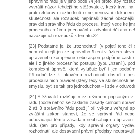
správního řádu je v jeho bodě 74 jen proto, aby rozsu
vyvrátit názor tehdejšího stěžovatele, který trval 
proti rektorovu rozhodnutí o nejmenování děkanem 
skutečnosti ale rozsudek nepřináší žádné obecnějš
pravidel správního řádu do procesu, který vede ke j
procesního režimu jmenování a odvolání děkana neř
navazujících rozsudků k tématu.22
[23] Podstatné je, že „rozhodnutí“ (v pojetí toho č
nemusí vzejít jen ze správního řízení v úzkém slova
upraveného komplexně nebo aspoň podpůrně částí d
ale i z jiného procesního postupu (typu „řízení“), podl
komplexní úpravě, která vylučuje byť i jen podpůrn
Případně lze k takovému rozhodnutí dospět i po
procedurálních pravidel (který tedy ve skutečnosti n
smyslu, byť se tak pro jednoduchost – i zde v odůvod
[24] Stěžovatel rozlišuje mezi režimem popsaným v 
řádu (podle něhož se základní zásady činnosti správ
2 až 8 správního řádu použijí při výkonu veřejné sp
zvláštní zákon stanoví, že se správní řád nepo
odpovídající těmto zásadám neobsahuje) a úpravou 
řádu (ten pro případy, kdy správní orgány vydáv
rozhodnutí, ale dosavadní právní předpisy neupravují