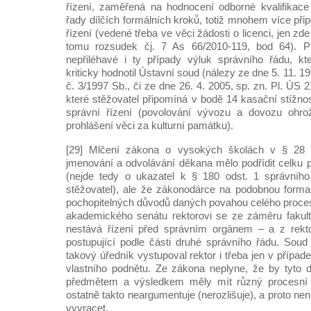
řízení, zaměřená na hodnocení odborné kvalifikac
řady dílčích formálních kroků, totiž mnohem více při
řízení (vedené třeba ve věci žádosti o licenci, jen z
tomu rozsudek čj. 7 As 66/2010-119, bod 64). Pr
nepřiléhavé i ty případy výluk správního řádu, k
kriticky hodnotil Ústavní soud (nálezy ze dne 5. 11. 19
č. 3/1997 Sb., či ze dne 26. 4. 2005, sp. zn. Pl. ÚS 
které stěžovatel připomíná v bodě 14 kasační stížnost
správní řízení (povolování vývozu a dovozu ohro
prohlášení věci za kulturní památku).
[29] Mlčení zákona o vysokých školách v § 28
jmenování a odvolávání děkana mělo podřídit celku p
(nejde tedy o ukazatel k § 180 odst. 1 správníh
stěžovatel), ale že zákonodárce na podobnou formal
pochopitelných důvodů daných povahou celého proce
akademického senátu rektorovi se ze záměru fakult
nestává řízení před správním orgánem – a z rekt
postupující podle části druhé správního řádu. Soud
takový úředník vystupoval rektor i třeba jen v přípa
vlastního podnětu. Ze zákona neplyne, že by tyto 
předmětem a výsledkem měly mít různý procesní 
ostatně takto neargumentuje (nerozlišuje), a proto ne
vyvracet.