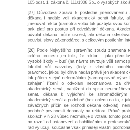
105 odst. 1, zákona č. 111/1998 Sb., o vysokých škol
[27] Důvodová zpráva k posledně jmenovanému 
děkana i nadále volí akademický senát fakulty, a
jmenovat rektor (samotná volba tak pozbyla svou kons
pak platí pro postup při odvolávání děkana. Akade
odvolat děkana může usnést, ale děkana odvolává
souvisí, slovy zákonodárce, s celkovým posílením int
[28] Podle Nejvyššího správního soudu znamená to
celého procesu jen tolik, že rektor – jako předst
vysoké školy – buď (na návrh) stvrzuje vůli samospr
fakultní vůli navzdory (tedy z vlastního podnět
pravomoc, jakou byl dříve nadán právě jen akademick
tak přitom stejně neformálním (samosprávně výso
zahájení řízení o odvolání neoznamoval za dří
akademický senát, nahlížení do spisu neumožňova
senát, děkana k vyjádření ke shromážděným 
akademický senát a podobně (bez ohledu na to, z jak
závažných příčin se rozhodl děkana odvolat), nen
podobné povinnosti dopadaly na rektora. Právě pro
školách v § 28 vůbec nezmiňuje o vztahu tohoto pos
na rozdíl od ustanovení o habilitačním a profesorsk
řád vylučují, současně však přinášejí vlastní podrobná