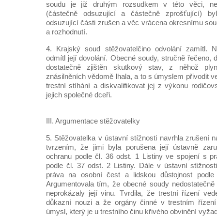
soudu je již druhým rozsudkem v této věci, n
(částečně odsuzující a částečně zprošťující) 
odsuzující části zrušen a věc vrácena okresnímu so
a rozhodnutí.
4. Krajský soud stěžovatelčino odvolání zamítl. 
odmítl její dovolání. Obecné soudy, stručně řečeno, 
dostatečně zjištěn skutkový stav, z něhož ply
znásilněních vědomě lhala, a to s úmyslem přivodit v
trestní stíhání a diskvalifikovat jej z výkonu rodič
jejich společné dceři.
III. Argumentace stěžovatelky
5. Stěžovatelka v ústavní stížnosti navrhla zrušení
tvrzením, že jimi byla porušena její ústavně za
ochranu podle čl. 36 odst. 1 Listiny ve spojení s
podle čl. 37 odst. 2 Listiny. Dále v ústavní stížnost
práva na osobní čest a lidskou důstojnost podle č
Argumentovala tím, že obecné soudy nedostatečně z
neprokázaly její vinu. Tvrdila, že trestní řízení ved
důkazní nouzi a že orgány činné v trestním řízení
úmysl, který je u trestního činu křivého obvinění vyža