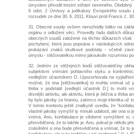
úmyslem přivodit trestní stíhání nevinného. Obdobný 
6 odst. 2 Úmluvy a judikatury Evropského soudu p
rozsudek ze dne 30. 6. 2011, Klouvi proti Francii, č. 3
31. Obecné soudy ovšem nerozhodly toliko na zákla
orgánu o odložení věci. Provedly řadu dalších důka
obecných soudů založené na těchto důkazech však z
pochybení, která jsou popsána v následujících odst
prokázání znaků skutkové podstaty - včetně zavi
úmyslu - stěžovatelkou mimo jakoukoliv rozumnou po
32. Jedním ze stěžejních bodů stěžovatelčiny obha
subjektivní vnímání pohlavního styku a konkrétníc
vedlejším účastníkem D. Upozorňovala na vyjádření 
možné, že ona [stěžovatelka] to mohla vnímat už j
třeba v podstatě [vedlejší účastník D.] to mohl v
drsnější aktivitu, ale aktivitu, která je běžná a třeba 
by bylo jakoby za hranou, zatímco moje klientka už to 
V tomto kontextu ještě znalkyně uvedla, že "konfabu
vlastně jakoby vymýšlí ty minulé události, ale ona si j
vnímá. Ano, konfabulace je vědomé vymýšlení si, o
přesvědčená, že to takhle je. Ano, pokud je někdo p
znásilnění a ona bude přesvědčená a vnímat, že to je
konfabulace, ale je to problém v její osobnosti." (č. l. 6