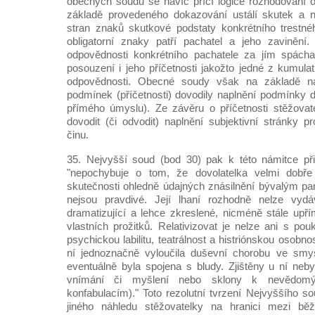
obecných soudů se navíc příčí logice rozhodování o
základě provedeného dokazování ustálí skutek a 
stran znaků skutkové podstaty konkrétního trestné
obligatorní znaky patří pachatel a jeho zavinění
odpovědnosti konkrétního pachatele za jím spách
posouzení i jeho příčetnosti jakožto jedné z kumula
odpovědnosti. Obecné soudy však na základě na
podmínek (příčetnosti) dovodily naplnění podmínky d
přímého úmyslu). Ze závěru o příčetnosti stěžovat
dovodit (či odvodit) naplnění subjektivní stránky p
činu.
35. Nejvyšší soud (bod 30) pak k této námitce přis
"nepochybuje o tom, že dovolatelka velmi dobře 
skutečnosti ohledně údajných znásilnění bývalým par
nejsou pravdivé. Její lhaní rozhodně nelze vydá
dramatizující a lehce zkreslené, nicméně stále upří
vlastních prožitků. Relativizovat je nelze ani s pouk
psychickou labilitu, teatrálnost a histriónskou osobn
ní jednoznačně vyloučila duševní chorobu ve smy
eventuálně byla spojena s bludy. Zjištěny u ní neb
vnímání či myšlení nebo sklony k nevědom
konfabulacím)." Toto rezolutní tvrzení Nejvyššího s
jiného náhledu stěžovatelky na hranici mezi bě