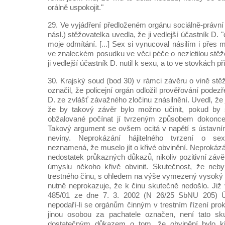
orálně uspokojit."
29. Ve vyjádření předloženém orgánu sociálně-právní o
násl.) stěžovatelka uvedla, že ji vedlejší účastník D. "
moje odmítání. [...] Sex si vynucoval násilím i přes
ve znaleckém posudku ve věci péče o nezletilou stěž
ji vedlejší účastník D. nutil k sexu, a to ve stovkách pří
30. Krajský soud (bod 30) v rámci závěru o vině stě
označil, že policejní orgán odložil prověřování podez
D. ze zvlášť závažného zločinu znásilnění. Uvedl, že 
že by takový závěr bylo možno učinit, pokud by 
obžalované počínat jí tvrzeným způsobem dokonce
Takový argument se ovšem ocitá v napětí s ústavn
neviny. Neprokázání hájitelného tvrzení o sexu
neznamená, že muselo jít o křivé obvinění. Neprokáz
nedostatek průkazných důkazů, nikoliv pozitivní závěr
úmyslu někoho křivě obvinit. Skutečnost, že neb
trestného činu, s ohledem na výše vymezený vysoký 
nutně neprokazuje, že k činu skutečně nedošlo. Již 
485/01 ze dne 7. 3. 2002 (N 26/25 SbNU 205) Ú
nepodaří-li se orgánům činným v trestním řízení pro
jinou osobou za pachatele označen, není tato s
dostatečným důkazem o tom, že obvinění bylo k