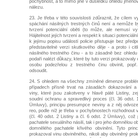
pochybnost, a to mimo jiné v důsledku ohledů jmeno
nálezu.
23. Je třeba v této souvislosti zdůraznit, že cílem 
spáchání násilných trestných činů není a nemůže bý
tvrzení potenciální oběti (to může, ale nemusí vy
Hájitelnost jejích tvrzení a respekt k situaci potenciál
k jejímu popisu událostí policie přistupuje bez předp
představitelné verzi skutkového děje - a proto i ci
násilného trestného činu - a to zásadně bez ohled
podaří nalézt důkazy, které by tuto verzi prokazovaly
osobu podezřelou z trestného činu obvinit, popř
odsoudit.
24. S ohledem na všechny zmíněné dimenze problém
případech přísně trvat na zásadách dokazování a
viny, které jsou zakotveny v hlavě páté Listiny, 
soudní ochranu a spravedlivý proces (čl. 36 odst. 1
Úmluvy), principu presumpce neviny a z něj odvoze
reo, podle níž je třeba v pochybnostech rozhodnout
(čl. 40 odst. 2 Listiny a čl. 6 odst. 2 Úmluvy), což
pachatele sexuálního násilí, tak i pro jeho domnělou o
domnělého pachatele křivého obvinění. Tyto princ
prokazoval vinu obviněného, nikoli aby obviněný pro