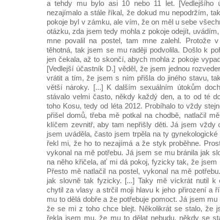
a tehdy mu bylo asi 10 nebo 11 let. [Vedlejšího ú
nezajímalo a stále říkal, že dokud mu nepodržím, ta
pokoje byl v zámku, ale vím, že on měl u sebe všech
otázku, zda jsem tedy mohla z pokoje odejít, uvádím
mne povalil na postel, tam mne zalehl. Protože 
těhotná, tak jsem se mu raději podvolila. Došlo k p
jen čekala, až to skončí, abych mohla z pokoje vypadn
[Vedlejší účastník D.] věděl, že jsem jednou rozv
vrátit a tím, že jsem s ním přišla do jiného stavu, t
větší nároky. [...] K dalším sexuálním útokům doch
stávalo velmi často, někdy každý den, a to od té do
toho Kosu, tedy od léta 2012. Probíhalo to vždy stejn
přišel domů, třeba mě potkal na chodbě, natlačil mě
klíčem zevnitř, aby tam nepřišly děti. Já jsem vždy 
jsem uváděla, často jsem trpěla na ty gynekologické
řekl mi, že ho to nezajímá a že styk proběhne. Prost
vykonal na mě potřebu. Já jsem se mu bránila jak slo
na něho křičela, ať mi dá pokoj, fyzicky tak, že jsem
Přesto mě natlačil na postel, vykonal na mě potřebu
jak slovně tak fyzicky. [...] Taky mě víckrát nutil
chytil za vlasy a strčil moji hlavu k jeho přirození a ř
mu to dělá dobře a že potřebuje pomoct. Já jsem mu 
že se mi z toho chce blejt. Několikrát se stalo, ž
řekla jsem mu, že mu to dělat nebudu, někdy se st