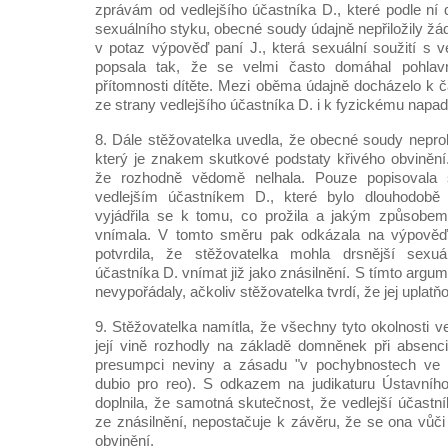
zprávám od vedlejšího účastníka D., které podle ní 
sexuálního styku, obecné soudy údajně nepřiložily ž
v potaz výpověď paní J., která sexuální soužití s 
popsala tak, že se velmi často domáhal pohlav
přítomnosti dítěte. Mezi oběma údajně docházelo k
ze strany vedlejšího účastníka D. i k fyzickému napad
8. Dále stěžovatelka uvedla, že obecné soudy neprok
který je znakem skutkové podstaty křivého obvinění.
že rozhodně vědomě nelhala. Pouze popisovala 
vedlejším účastníkem D., které bylo dlouhodobě t
vyjádřila se k tomu, co prožila a jakým způsobem
vnímala. V tomto směru pak odkázala na výpověď 
potvrdila, že stěžovatelka mohla drsnější sexuál
účastníka D. vnímat již jako znásilnění. S tímto ar
nevypořádaly, ačkoliv stěžovatelka tvrdí, že jej uplatň
9. Stěžovatelka namítla, že všechny tyto okolnosti 
její vině rozhodly na základě domněnek při absenc
presumpci neviny a zásadu "v pochybnostech ve p
dubio pro reo). S odkazem na judikaturu Ústavní
doplnila, že samotná skutečnost, že vedlejší účastn
ze znásilnění, nepostačuje k závěru, že se ona vůči
obvinění.