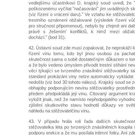
vedlejšímu účastníkovi D. krajský soud uvedl, že 
poškozenému vyčítat "načasování" jím uváděných sku
(viz řízení o vrácení daru)." Ve vztahu ke stěžovatel
trestního oznámení obžalované (výsledek řízení vů
pro stručnost připomenout), nebylo by zřejmě ani dalš
právě s ‚řešením' konfliktů, k nimž mezi obž
dochází." (bod 31).
42. Ústavní soud zde musí zopakovat, že neprokáží-li
řízení vinu tomu, kdo byl jinou osobou za pachat
skutečnost sama o sobě dostatečným důkazem o tom,
a že bylo vedeno úmyslem přivodit trestní stíhání nev
věci týkající se tvrzeného znásilnění stěžovatelky 
standard prokázání viny nelze automaticky vykládat 
nedošlo (viz bod 30 tohoto nálezu). Krajský soud se 
obhajoby podporujícím nevinu stěžovatelky prostředn
předem předpokládá její vinu. Citovaný argument kr
vyložit jinak, než že namísto nepředpojatého vyhod
zjištění skutkového stavu hodnotil důkazy ve svě
náhledu na stěžovatelčinu vinu.
43. V případu hrála roli řada dalších skutečnos
stěžovatelka léta po tvrzených znásilněních koupila 
podporu erekce a že mu posílala intimní fotky. Ani 