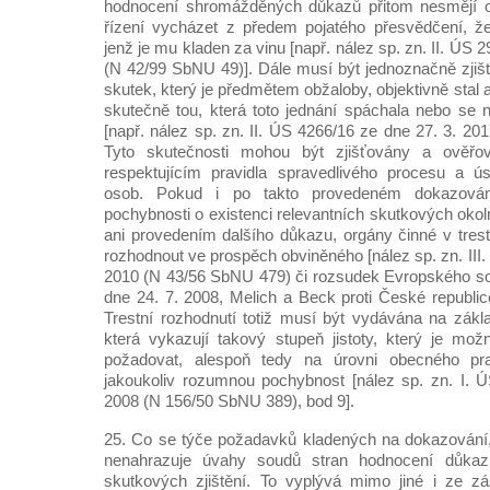
hodnocení shromážděných důkazů přitom nesmějí o
řízení vycházet z předem pojatého přesvědčení, že
jenž je mu kladen za vinu [např. nález sp. zn. II. ÚS 
(N 42/99 SbNU 49)]. Dále musí být jednoznačně zjiš
skutek, který je předmětem obžaloby, objektivně stal
skutečně tou, která toto jednání spáchala nebo se n
[např. nález sp. zn. II. ÚS 4266/16 ze dne 27. 3. 2
Tyto skutečnosti mohou být zjišťovány a ověř
respektujícím pravidla spravedlivého procesu a ú
osob. Pokud i po takto provedeném dokazování
pochybnosti o existenci relevantních skutkových okoln
ani provedením dalšího důkazu, orgány činné v trest
rozhodnout ve prospěch obviněného [nález sp. zn. III.
2010 (N 43/56 SbNU 479) či rozsudek Evropského so
dne 24. 7. 2008, Melich a Beck proti České republic
Trestní rozhodnutí totiž musí být vydávána na zákla
která vykazují takový stupeň jistoty, který je mo
požadovat, alespoň tedy na úrovni obecného pr
jakoukoliv rozumnou pochybnost [nález sp. zn. I. 
2008 (N 156/50 SbNU 389), bod 9].
25. Co se týče požadavků kladených na dokazování
nenahrazuje úvahy soudů stran hodnocení důka
skutkových zjištění. To vyplývá mimo jiné i ze zá