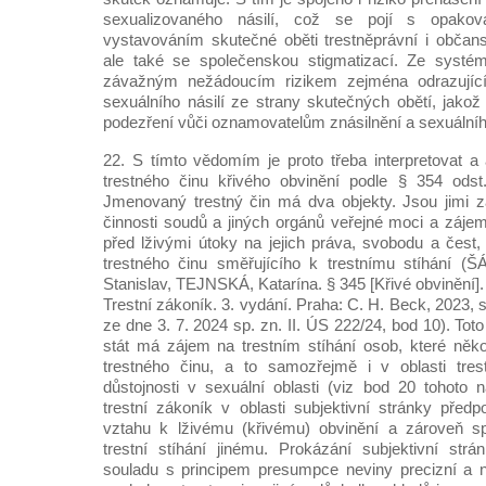
sexualizovaného násilí, což se pojí s opakov
vystavováním skutečné oběti trestněprávní i občan
ale také se společenskou stigmatizací. Ze systé
závažným nežádoucím rizikem zejména odrazující
sexuálního násilí ze strany skutečných obětí, jakož
podezření vůči oznamovatelům znásilnění a sexuálního
22. S tímto vědomím je proto třeba interpretovat a 
trestného činu křivého obvinění podle § 354 odst.
Jmenovaný trestný čin má dva objekty. Jsou jimi 
činnosti soudů a jiných orgánů veřejné moci a zájem
před lživými útoky na jejich práva, svobodu a čest,
trestného činu směřujícího k trestnímu stíhání 
Stanislav, TEJNSKÁ, Katarína. § 345 [Křivé obvinění].
Trestní zákoník. 3. vydání. Praha: C. H. Beck, 2023, 
ze dne 3. 7. 2024 sp. zn. II. ÚS 222/24, bod 10). Tot
stát má zájem na trestním stíhání osob, které něk
trestného činu, a to samozřejmě i v oblasti trest
důstojnosti v sexuální oblasti (viz bod 20 tohoto
trestní zákoník v oblasti subjektivní stránky pře
vztahu k lživému (křivému) obvinění a zároveň spe
trestní stíhání jinému. Prokázání subjektivní str
souladu s principem presumpce neviny precizní a 