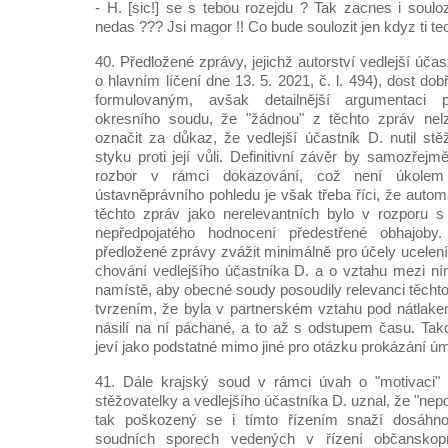
- H. [sic!] se s tebou rozejdu ? Tak zacnes i soulo
nedas ??? Jsi magor !! Co bude soulozit jen kdyz ti tece 
40. Předložené zprávy, jejichž autorství vedlejší účast
o hlavním líčení dne 13. 5. 2021, č. l. 494), dost do
formulovaným, avšak detailnější argumentaci 
okresního soudu, že "žádnou" z těchto zpráv nel
označit za důkaz, že vedlejší účastník D. nutil st
styku proti její vůli. Definitivní závěr by samozřej
rozbor v rámci dokazování, což není úkolem
ústavněprávního pohledu je však třeba říci, že auto
těchto zpráv jako nerelevantních bylo v rozporu s
nepředpojatého hodnocení předestřené obhajob
předložené zprávy zvážit minimálně pro účely ucelení
chování vedlejšího účastníka D. a o vztahu mezi ní
namístě, aby obecné soudy posoudily relevanci těchto
tvrzením, že byla v partnerském vztahu pod nátlakem
násilí na ní páchané, a to až s odstupem času. Tak
jeví jako podstatné mimo jiné pro otázku prokázání ú
41. Dále krajský soud v rámci úvah o "motivaci"
stěžovatelky a vedlejšího účastníka D. uznal, že "ne
tak poškozený se i tímto řízením snaží dosáhno
soudních sporech vedených v řízení občanskop