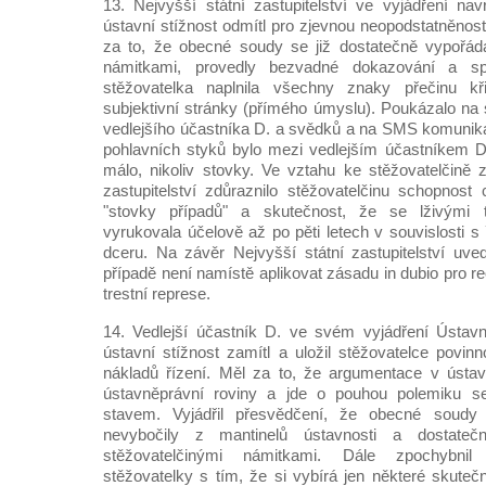
13. Nejvyšší státní zastupitelství ve vyjádření na
ústavní stížnost odmítl pro zjevnou neopodstatněnost,
za to, že obecné soudy se již dostatečně vypořáda
námitkami, provedly bezvadné dokazování a sp
stěžovatelka naplnila všechny znaky přečinu kř
subjektivní stránky (přímého úmyslu). Poukázalo n
vedlejšího účastníka D. a svědků a na SMS komunikac
pohlavních styků bylo mezi vedlejším účastníkem D
málo, nikoliv stovky. Ve vztahu ke stěžovatelčině z
zastupitelství zdůraznilo stěžovatelčinu schopnost 
"stovky případů" a skutečnost, že se lživými t
vyrukovala účelově až po pěti letech v souvislosti 
dceru. Na závěr Nejvyšší státní zastupitelství uv
případě není namístě aplikovat zásadu in dubio pro reo
trestní represe.
14. Vedlejší účastník D. ve svém vyjádření Ústav
ústavní stížnost zamítl a uložil stěžovatelce povin
nákladů řízení. Měl za to, že argumentace v ústav
ústavněprávní roviny a jde o pouhou polemiku s
stavem. Vyjádřil přesvědčení, že obecné soudy
nevybočily z mantinelů ústavnosti a dostate
stěžovatelčinými námitkami. Dále zpochybnil 
stěžovatelky s tím, že si vybírá jen některé skutečno