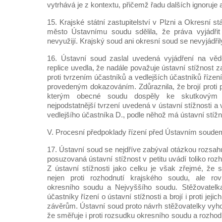
vytrhává je z kontextu, přičemž řadu dalších ignoruje a 
15. Krajské státní zastupitelství v Plzni a Okresní stá
město Ústavnímu soudu sdělila, že práva vyjádřit 
nevyužijí. Krajský soud ani okresní soud se nevyjádřil
16. Ústavní soud zaslal uvedená vyjádření na věd
replice uvedla, že nadále považuje ústavní stížnost 
proti tvrzením účastníků a vedlejších účastníků řízen
provedeným dokazováním. Zdůraznila, že brojí proti 
kterým obecné soudu dospěly ke skutkovým z
nejpodstatnější tvrzení uvedená v ústavní stížnosti a
vedlejšího účastníka D., podle něhož má ústavní stížn
V. Procesní předpoklady řízení před Ústavním soude
17. Ústavní soud se nejdříve zabýval otázkou rozsahu
posuzovaná ústavní stížnost v petitu uvádí toliko roz
Z ústavní stížnosti jako celku je však zřejmé, ž
nejen proti rozhodnutí krajského soudu, ale rov
okresního soudu a Nejvyššího soudu. Stěžovatelk
účastníky řízení o ústavní stížnosti a brojí i proti jej
závěrům. Ústavní soud proto návrh stěžovatelky vyho
že směřuje i proti rozsudku okresního soudu a rozhod