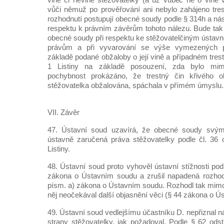
vůči němuž po prověřování ani nebylo zahájeno trest
rozhodnutí postupují obecné soudy podle § 314h a násl.
respektu k právním závěrům tohoto nálezu. Bude tak 
obecné soudy při respektu ke stěžovatelčiným ústa
právům a při vyvarování se výše vymezených p
základě podané obžaloby o její vině a případném trest
1 Listiny na základě posouzení, zda bylo mim
pochybnost prokázáno, že trestný čin křivého o
stěžovatelka obžalována, spáchala v přímém úmyslu.
VII. Závěr
47. Ústavní soud uzavírá, že obecné soudy svými
ústavně zaručená práva stěžovatelky podle čl. 36 o
Listiny.
48. Ústavní soud proto vyhověl ústavní stížnosti pod
zákona o Ústavním soudu a zrušil napadená rozhodn
písm. a) zákona o Ústavním soudu. Rozhodl tak mimo 
něj neočekával další objasnění věci (§ 44 zákona o Ú
49. Ústavní soud vedlejšímu účastníku D. nepřiznal n
strany stěžovatelky, jak požadoval. Podle § 62 od