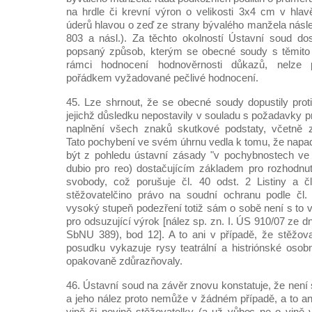
na hrdle či krevní výron o velikosti 3x4 cm v hla
úderů hlavou o zeď ze strany bývalého manžela násle
803 a násl.). Za těchto okolností Ústavní soud do
popsaný způsob, kterým se obecné soudy s těmito 
rámci hodnocení hodnověrnosti důkazů, nelze 
pořádkem vyžadované pečlivé hodnocení.
45. Lze shrnout, že se obecné soudy dopustily prot
jejichž důsledku nepostavily v souladu s požadavky 
naplnění všech znaků skutkové podstaty, včetně za
Tato pochybení ve svém úhrnu vedla k tomu, že napad
být z pohledu ústavní zásady "v pochybnostech ve 
dubio pro reo) dostačujícím základem pro rozhodnutí
svobody, což porušuje čl. 40 odst. 2 Listiny a 
stěžovatelčino právo na soudní ochranu podle čl. 
vysoký stupeň podezření totiž sám o sobě není s to 
pro odsuzující výrok [nález sp. zn. I. ÚS 910/07 ze d
SbNU 389), bod 12]. A to ani v případě, že stěžov
posudku vykazuje rysy teatrální a histriónské osob
opakovaně zdůrazňovaly.
46. Ústavní soud na závěr znovu konstatuje, že není 
a jeho nález proto nemůže v žádném případě, a to an
vině či nevině stěžovatelky (a už vůbec ne o vině v