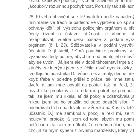
znaků skutkové podstaty - včetně zavinění ve form
jakoukoliv rozumnou pochybnost. Porušily tak základn
28. Křivého obvinění se stěžovatelka podle napadený
minimálně ve třech případech: ve vyjádření do spisu
ochrany dětí, při výslechu policejním orgánem a př
účely řízení o ústavní stížnosti je vhodné stě
rekapitulovat, včetně delší pasáže z podání vysv
orgánem (č. l. 23). Stěžovatelka v podání vysvětl
účastník D. jí tvrdil, že"má psychické problémy, 
vyžadoval tedy po mě, abych mu od těchto jeho sta
aby se uvolnil. Já jsem ale v době těhotenství trpěla
záněty, se kterými jsem se léčila u své gynekoložky [
[vedlejšího účastníka D.] vůbec nezajímaly, denně mě n
když třeba v poledne přišel z práce, tak mne zatla
dveře a tam mne povalil na postel, tak mi řekl, ž
psychické problémy a že ode mě potřebuje pomoct.
tak, že jsem mu říkala, ať dá pokoj a odstrkávala 
rukou jsem se ho snažila od sebe odstrčit silou. 
odehrávalo třeba na dovolené v Řecku na Kosu v létě r
účastník D.] mě zamknul v pokoji a řekl mi, že 
neulevím, protože já jsem od toho, abych mu pomá
potřebách. Já jsem mu říkala, že nemám náladu, nech
chci jít za mým synem z prvního manželství, který v