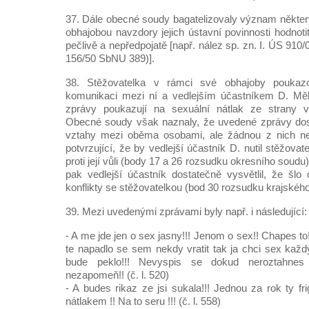
37. Dále obecné soudy bagatelizovaly význam někte
obhajobou navzdory jejich ústavní povinnosti hodnot
pečlivě a nepředpojatě [např. nález sp. zn. I. ÚS 910
156/50 SbNU 389)].
38. Stěžovatelka v rámci své obhajoby poukazo
komunikaci mezi ní a vedlejším účastníkem D. Měl
zprávy poukazují na sexuální nátlak ze strany v
Obecné soudy však naznaly, že uvedené zprávy dos
vztahy mezi oběma osobami, ale žádnou z nich ne
potvrzující, že by vedlejší účastník D. nutil stěžova
proti její vůli (body 17 a 26 rozsudku okresního soud
pak vedlejší účastník dostatečně vysvětlil, že šl
konflikty se stěžovatelkou (bod 30 rozsudku krajskéh
39. Mezi uvedenými zprávami byly např. i následující:
- A me jde jen o sex jasny!!! Jenom o sex!! Chapes t
te napadlo se sem nekdy vratit tak ja chci sex každý
bude peklo!!! Nevyspis se dokud neroztahnes
nezapomeň!! (č. l. 520)
- A budes rikaz ze jsi sukala!!! Jednou za rok ty fri
nátlakem !! Na to seru !!! (č. l. 558)