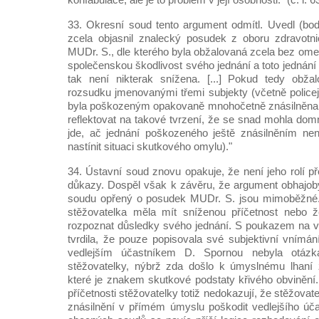
33. Okresní soud tento argument odmítl. Uvedl (bod
zcela objasnil znalecký posudek z oboru zdravotnic
MUDr. S., dle kterého byla obžalovaná zcela bez om
společenskou škodlivost svého jednání a toto jednání ov
tak není nikterak snížena. [...] Pokud tedy obž
rozsudku jmenovanými třemi subjekty (včetně policej
byla poškozeným opakovaně mnohočetně znásilněna,
reflektovat na takové tvrzení, že se snad mohla domní
jde, ač jednání poškozeného ještě znásilněním ne
nastínit situaci skutkového omylu)."
34. Ústavní soud znovu opakuje, že není jeho rolí 
důkazy. Dospěl však k závěru, že argument obhajob
soudu opřený o posudek MUDr. S. jsou mimoběžné. 
stěžovatelka měla mít sníženou příčetnost nebo 
rozpoznat důsledky svého jednání. S poukazem na vy
tvrdila, že pouze popisovala své subjektivní vnímán
vedlejším účastníkem D. Spornou nebyla otázka
stěžovatelky, nýbrž zda došlo k úmyslnému lhaní z
které je znakem skutkové podstaty křivého obvinění
příčetnosti stěžovatelky totiž nedokazují, že stěžovat
znásilnění v přímém úmyslu poškodit vedlejšího úč