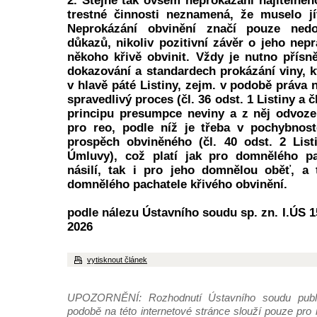
2. Stejně tak ovšem neprokázání hájitelnéh
trestné činnosti neznamená, že muselo jí
Neprokázání obvinění značí pouze nedo
důkazů, nikoliv pozitivní závěr o jeho nep
někoho křivě obvinit. Vždy je nutno přísn
dokazování a standardech prokázání viny, k
v hlavě páté Listiny, zejm. v podobě práva
spravedlivý proces (čl. 36 odst. 1 Listiny a č
principu presumpce neviny a z něj odvoze
pro reo, podle níž je třeba v pochybnos
prospěch obviněného (čl. 40 odst. 2 List
Úmluvy), což platí jak pro domnělého pa
násilí, tak i pro jeho domnělou oběť, a 
domnělého pachatele křivého obvinění.
podle nálezu Ústavního soudu sp. zn. I.ÚS 15
2026
vytisknout článek
UPOZORNĚNÍ: Rozhodnutí Ústavního soudu publi
podobě na této internetové stránce slouží pouze pro