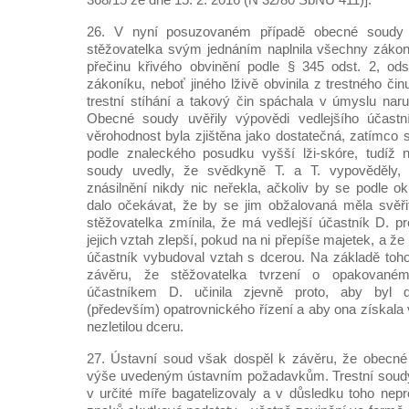
26. V nyní posuzovaném případě obecné soudy 
stěžovatelka svým jednáním naplnila všechny zákon
přečinu křivého obvinění podle § 345 odst. 2, ods
zákoníku, neboť jiného lživě obvinila z trestného čin
trestní stíhání a takový čin spáchala v úmyslu naru
Obecné soudy uvěřily výpovědi vedlejšího účastn
věrohodnost byla zjištěna jako dostatečná, zatímco 
podle znaleckého posudku vyšší lži-skóre, tudíž n
soudy uvedly, že svědkyně T. a T. vypověděly, 
znásilnění nikdy nic neřekla, ačkoliv by se podle o
dalo očekávat, že by se jim obžalovaná měla svěři
stěžovatelka zmínila, že má vedlejší účastník D. p
jejich vztah zlepší, pokud na ni přepíše majetek, a že 
účastník vybudoval vztah s dcerou. Na základě toh
závěru, že stěžovatelka tvrzení o opakovaném
účastníkem D. učinila zjevně proto, aby byl 
(především) opatrovnického řízení a aby ona získala 
nezletilou dceru.
27. Ústavní soud však dospěl k závěru, že obecn
výše uvedeným ústavním požadavkům. Trestní soudy
v určité míře bagatelizovaly a v důsledku toho nep