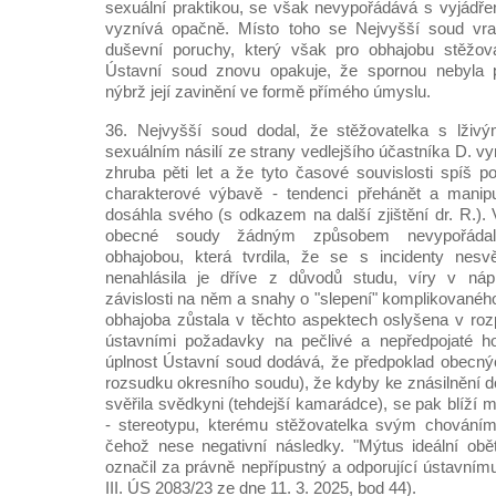
sexuální praktikou, se však nevypořádává s vyjádřen
vyznívá opačně. Místo toho se Nejvyšší soud vra
duševní poruchy, který však pro obhajobu stěžovat
Ústavní soud znovu opakuje, že spornou nebyla př
nýbrž její zavinění ve formě přímého úmyslu.
36. Nejvyšší soud dodal, že stěžovatelka s lživ
sexuálním násilí ze strany vedlejšího účastníka D. 
zhruba pěti let a že tyto časové souvislosti spíš po
charakterové výbavě - tendenci přehánět a manipu
dosáhla svého (s odkazem na další zjištění dr. R.).
obecné soudy žádným způsobem nevypořádaly
obhajobou, která tvrdila, že se s incidenty nes
nenahlásila je dříve z důvodů studu, víry v nápr
závislosti na něm a snahy o "slepení" komplikovanéh
obhajoba zůstala v těchto aspektech oslyšena v ro
ústavními požadavky na pečlivé a nepředpojaté h
úplnost Ústavní soud dodává, že předpoklad obecný
rozsudku okresního soudu), že kdyby ke znásilnění d
svěřila svědkyni (tehdejší kamarádce), se pak blíží mo
- stereotypu, kterému stěžovatelka svým chováním
čehož nese negativní následky. "Mýtus ideální obě
označil za právně nepřípustný a odporující ústavním
III. ÚS 2083/23 ze dne 11. 3. 2025, bod 44).