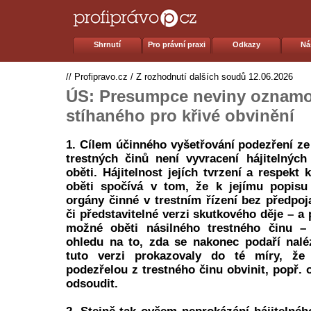
Shrnutí
Pro právní praxi
Odkazy
Ná
//
Profipravo.cz
/
Z rozhodnutí dalších soudů
12.06.2026
ÚS: Presumpce neviny oznamo
stíhaného pro křivé obvinění
1. Cílem účinného vyšetřování podezření ze
trestných činů není vyvracení hájitelných 
oběti. Hájitelnost jejích tvrzení a respekt 
oběti spočívá v tom, že k jejímu popisu 
orgány činné v trestním řízení bez předpoj
či představitelné verzi skutkového děje – a p
možné oběti násilného trestného činu –
ohledu na to, zda se nakonec podaří nalé
tuto verzi prokazovaly do té míry, ž
podezřelou z trestného činu obvinit, popř.
odsoudit.