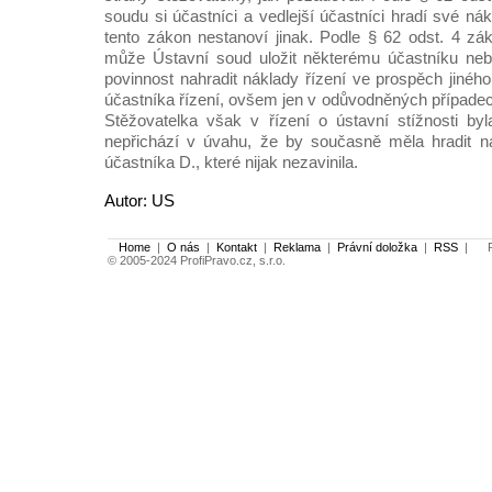
soudu si účastníci a vedlejší účastníci hradí své ná
tento zákon nestanoví jinak. Podle § 62 odst. 4 z
může Ústavní soud uložit některému účastníku neb
povinnost nahradit náklady řízení ve prospěch jiného
účastníka řízení, ovšem jen v odůvodněných případec
Stěžovatelka však v řízení o ústavní stížnosti by
nepřichází v úvahu, že by současně měla hradit ná
účastníka D., které nijak nezavinila.
Autor: US
Home
|
O nás
|
Kontakt
|
Reklama
|
Právní doložka
|
RSS
|
Po
© 2005-2024 ProfiPravo.cz, s.r.o.