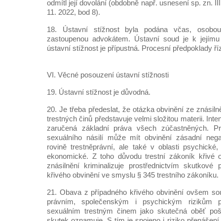
odmítl její dovolání (obdobně např. usnesení sp. zn. I
11. 2022, bod 8).
18. Ústavní stížnost byla podána včas, osobo
zastoupenou advokátem. Ústavní soud je k jejímu 
ústavní stížnost je přípustná. Procesní předpoklady ří
VI. Věcné posouzení ústavní stížnosti
19. Ústavní stížnost je důvodná.
20. Je třeba předeslat, že otázka obvinění ze znásiln
trestných činů představuje velmi složitou materii. In
zaručená základní práva všech zúčastněných. P
sexuálního násilí může mít obvinění zásadní nega
rovině trestněprávní, ale také v oblasti psychické,
ekonomické. Z toho důvodu trestní zákoník křivé o
znásilnění kriminalizuje prostřednictvím skutkové 
křivého obvinění ve smyslu § 345 trestního zákoníku.
21. Obava z případného křivého obvinění ovšem s
právním, společenským i psychickým rizikům p
sexuálním trestným činem jako skutečná oběť poš
skutek oznamuje. S tím je spojeno i riziko přenášen