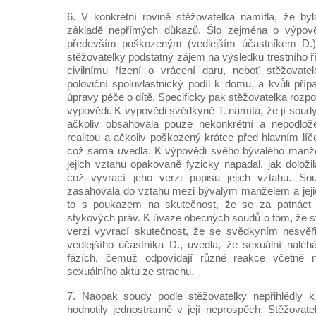
6. V konkrétní rovině stěžovatelka namítla, že b
základě nepřímých důkazů. Šlo zejména o výpov
především poškozeným (vedlejším účastníkem D.)
stěžovatelky podstatný zájem na výsledku trestního ří
civilnímu řízení o vrácení daru, neboť stěžovatel
poloviční spoluvlastnický podíl k domu, a kvůli př
úpravy péče o dítě. Specificky pak stěžovatelka rozp
výpovědi. K výpovědi svědkyně T. namítá, že jí soudy
ačkoliv obsahovala pouze nekonkrétní a nepodlož
realitou a ačkoliv poškozený krátce před hlavním líč
což sama uvedla. K výpovědi svého bývalého manžel
jejich vztahu opakovaně fyzicky napadal, jak doloži
což vyvrací jeho verzi popisu jejich vztahu. So
zasahovala do vztahu mezi bývalým manželem a jej
to s poukazem na skutečnost, že se za patnáct 
stykových práv. K úvaze obecných soudů o tom, že s
verzi vyvrací skutečnost, že se svědkyním nesvěři
vedlejšího účastníka D., uvedla, že sexuální naléh
fázích, čemuž odpovídají různé reakce včetně na
sexuálního aktu ze strachu.
7. Naopak soudy podle stěžovatelky nepřihlédly k
hodnotily jednostranně v její neprospěch. Stěžova