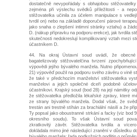
dostatečně nevypořádaly s obhajobou stěžovatelk
zejména při výslechu svědků příležitosti - a nepos
stěžovatelka učinila za účelem manipulace s vedle
tvrdil on) nebo na základě doporučení párové terapeu
jako snaha o zlepšení intimní stránky vztahu) a žádo
D. (nákup přípravku na podporu erekce), jak tvrdila s
skutečnosti nedokreslují komplikovaný vztah mezi st
účastníkem D.
44. Na okraj Ústavní soud uvádí, že obecné
bagatelizovaly stěžovatelčina tvrzení zpochybňujíc
výpovědi jejího bývalého manžela. Nutno připomenou
21) výpověď použil na podporu svého závěru o vině stě
že také v předchozím manželství stěžovatelka vys
manželovi a jejich společné dceři podobně účelov
účastníkovi. Krajský soud (bod 28) na její námitky odp
že stěžovatelka předložila lékařské zprávy, které m
ze strany bývalého manžela. Dodal však, že svěd
trestán ani trestně stíhán za brachiální násilí a že při
Ty popsal jako oboustranné strkání a facky (viz bod
okresního soudu). To však Ústavní soud pova
zkratkovitý závěr. Stěžovatelka tvrdila a vícer
dokládala mimo jiné následující zranění v důsledku d
bývalého manžela: řada podkožních podlitin o průměr