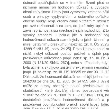
ústnosti uplatňujících se v trestním řízení pře
nicméně nemají při hodnocení důkazů a vyvozován
absolutní volnost. Limity jsou vymezeny zejména zák
osob a principy vyplývajícími z ústavního pořádku
obecné soudy, resp. orgány činné v trestním řízení z
pro své rozhodnutí a na tom, do jaké míry úplně a 
závisí správnost a spravedlnost jejich rozhodnutí. Z 
vysoký standard, i pokud jde o hodnocení vyp
hodnověrnosti důkazů samotných, a jejich činnost 
míře, ústavnímu přezkumu [nález sp. zn. II. ÚS 2929
42/99 SbNU 49), body 24-25]. Proto Ústavní soud mů
nichž nebyl důkazní postup pečlivě a úplně po
přesvědčivě odůvodněn [např. nález sp. zn. III. ÚS 
2000 (N 181/20 SbNU 267)], nebo v případech, kdy
byla učiněna skutková zjištění v extrémním nesoul
[např. již nález sp. zn. III. ÚS 166/95 ze dne 30. 11.
Dále platí, že hodnocení důkazů nesmí být jednostrann
2042/08 ze dne 26. 11. 2009 (N 247/55 SbNU 377)].
může ze strany obecných soudů představovat t
skutečností, které dotvářejí rámec posuzované věc
910/07 ze dne 23. 9. 2008 (N 156/50 SbNU 389), bo
dostatečné prověřovat hodnověrnost důkazů a 
případnými pochybnostmi o jejich spolehlivosti [obe
368/15 ze dne 15. 2. 2016 (N 32/80 SbNU 411)].