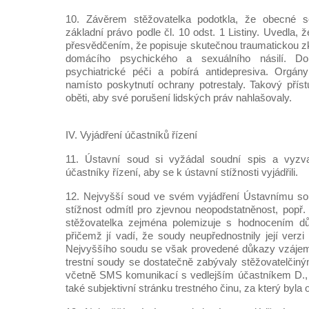
10. Závěrem stěžovatelka podotkla, že obecné so
základní právo podle čl. 10 odst. 1 Listiny. Uvedla, 
přesvědčením, že popisuje skutečnou traumatickou zk
domácího psychického a sexuálního násilí. 
psychiatrické péči a pobírá antidepresiva. Orgán
namísto poskytnutí ochrany potrestaly. Takový příst
oběti, aby své porušení lidských práv nahlašovaly.
IV. Vyjádření účastníků řízení
11. Ústavní soud si vyžádal soudní spis a vyzva
účastníky řízení, aby se k ústavní stížnosti vyjádřili.
12. Nejvyšší soud ve svém vyjádření Ústavnímu sou
stížnost odmítl pro zjevnou neopodstatněnost, popř. 
stěžovatelka zejména polemizuje s hodnocením d
přičemž jí vadí, že soudy neupřednostnily její verz
Nejvyššího soudu se však provedené důkazy vzájemn
trestní soudy se dostatečně zabývaly stěžovatelčin
včetně SMS komunikací s vedlejším účastníkem D., 
také subjektivní stránku trestného činu, za který byla