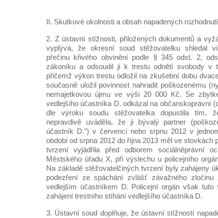
II. Skutkové okolnosti a obsah napadených rozhodnutí
2. Z ústavní stížnosti, přiložených dokumentů a vy
vyplývá, že okresní soud stěžovatelku shledal vi
přečinu křivého obvinění podle § 345 odst. 2, ods
zákoníku a odsoudil ji k trestu odnětí svobody v 
přičemž výkon trestu odložil na zkušební dobu dvace
současně uložil povinnost nahradit poškozenému (nyn
nemajetkovou újmu ve výši 20 000 Kč. Se zbytk
vedlejšího účastníka D. odkázal na občanskoprávní (ci
dle výroku soudu stěžovatelka dopustila tím,
nepravdivě uváděla, že ji bývalý partner (poškoze
účastník D.") v červenci nebo srpnu 2012 v jedno
období od srpna 2012 do října 2013 měl ve stovkách p
tvrzení vyjádřila před odborem sociálněprávní o
Městského úřadu X, při výslechu u policejního orgá
Na základě stěžovatelčiných tvrzení byly zahájeny úk
podezření ze spáchání zvlášť závažného zločinu z
vedlejším účastníkem D. Policejní orgán však tuto 
zahájení trestního stíhání vedlejšího účastníka D.
3. Ústavní soud doplňuje, že ústavní stížností napa