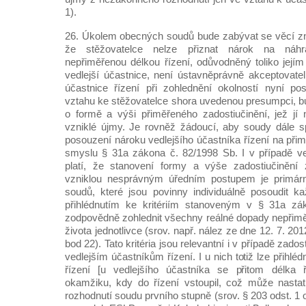
1).
26. Úkolem obecných soudů bude zabývat se věcí zno
že stěžovatelce nelze přiznat nárok na náh
nepřiměřenou délkou řízení, odůvodněný toliko jej
vedlejší účastnice, není ústavněprávně akceptovateln
účastnice řízení při zohlednění okolností nyní p
vztahu ke stěžovatelce shora uvedenou presumpci, b
o formě a výši přiměřeného zadostiučinění, jež jí 
vzniklé újmy. Je rovněž žádoucí, aby soudy dále sp
posouzení nároku vedlejšího účastníka řízení na při
smyslu § 31a zákona č. 82/1998 Sb. I v případě ved
platí, že stanovení formy a výše zadostiučinění
vzniklou nesprávným úředním postupem je primárn
soudů, které jsou povinny individuálně posoudit ka
přihlédnutím ke kritériím stanoveným v § 31a zá
zodpovědně zohlednit všechny reálné dopady nepřimě
života jednotlivce (srov. např. nález ze dne 12. 7. 201
bod 22). Tato kritéria jsou relevantní i v případě zad
vedlejším účastníkům řízení. I u nich totiž lze přihlé
řízení [u vedlejšího účastníka se přitom délka 
okamžiku, kdy do řízení vstoupil, což může nastat
rozhodnutí soudu prvního stupně (srov. § 203 odst. 1 o.