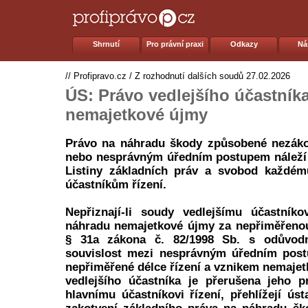
Shrnutí
Pro právní praxi
Odkazy
Ná
//
Profipravo.cz
/
Z rozhodnutí dalších soudů
27.02.2026
ÚS: Právo vedlejšího účastník
nemajetkové újmy
Právo na náhradu škody způsobené nezák
nebo nesprávným úředním postupem náleží p
Listiny základních práv a svobod každému
účastníkům řízení.
Nepřiznají-li soudy vedlejšímu účastníko
náhradu nemajetkové újmy za nepřiměřenou
§ 31a zákona č. 82/1998 Sb. s odůvodn
souvislost mezi nesprávným úředním post
nepřiměřené délce řízení a vznikem nemajet
vedlejšího účastníka je přerušena jeho
hlavnímu účastníkovi řízení, přehlížejí ús