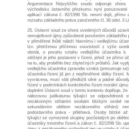
Argumentace Nejvyššího soudu odporuje shor
východisku ústavního přezkumu nyní posuzované v
aplikací zákona č. 82/1998 Sb. nesmí dojít, přímo
rozsahu základního práva zaručeného čl. 36 odst. 3 Li
25. Ústavní soud ze shora uvedených důvodů uzavír
nemajetkové újmy způsobené porušením základního p
v přiměřené lhůtě náleží hlavnímu i vedlejšímu účas
tzv. přetrženou příčinnou souvislostí z výše uv
obstát, o povahu vztahu vedlejšího účastníka k 
stěžejní je jeho postavení v řízení, jehož se přímo ú
na to, aby proběhlo bez zbytečných průtahů. Jak vyp
vedlejšího účastníka zpravidla vzniká (presumuje se
účastníka řízení již jen z nepřiměřené délky řízení. 
vyvrácena, musí stát předložit silné a pádné důvod
řízení v podmínkách konkrétního řízení morální újmu
doplnění Ústavní soud v tomto kontextu doplňuje, že
nálezovou judikaturou týkající se odpovědnosti 
nezákonným stíháním osobám blízkým osobě nez
sekundárním obětem nezákonného stíhání) ne
podústavního práva - přiléhavá. Osoby blízké až
týkající se vymezené skupiny pozůstalých po obětec
účastníky trestního řízení a zákon č. 82/1998 Sb. u
újmy z nezákonného rozhodnutí jen ve vztahu k účast