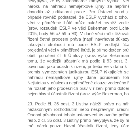
nevyplývá, že by zákonodárce zamýšlel vyloučit vedl
nároku na náhradu nemajetkové újmy za nepřiměř
dovodila až judikatorní praxe. Pro Ústavní soud
případě rovněž podstatné, že ESLP vychází z toho,
věci v přiměřené lhůtě může náležet rovněž vedle
(srov. rozsudek ESLP ve věci Bekerman proti Licht
2015, body 56 až 59 a 93). V dané věci měl stěžovate
řízení četná procesní práva (např. navrhovat důkazy
takových okolností má podle ESLP vedlejší úča
projednání věci v přiměřené lhůtě, je přímo dotčen pr
obětí porušení čl. 6 Úmluvy (srov. výše Bekerma
tomu, že vedlejší účastník má podle § 93 odst. 3 
povinnost jako účastník řízení, je třeba ve vztahu 
premis vymezených judikaturou ESLP týkajících s
náhradu nemajetkové újmy dané porušením toho
Nejistotou v důsledku nepřiměřeně dlouze vedeného ř
na rozsah jeho procesních práv v řízení přímo dotčen
nejen hlavní účastník řízení (srov. výše Bekerman, bo
23. Podle čl. 36 odst. 3 Listiny náleží právo na 
nezákonným rozhodnutím nebo nesprávným úředn
Osobní působnost tohoto ustanovení ústavního pořá
resp. z čl. 36 odst. 3 Listiny přímo nevyplývá, že by
měl nárok pouze hlavní účastník řízení, tedy úča