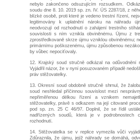
nebylo zakončeno odsuzujícím rozsudkem. Odkáz
soudu dne 8. 10. 2019 sp. zn. IV. ÚS 2287/18, z ně
blízké osobě, proti které je vedeno trestní řízení, n
legitimovány k uplatnění nároku na náhradu ú
neodvozují od rozhodnutí o zahájení trestního stíhá
souvislosti s ním vznikla obviněnému. Újmu z tres
zprostředkovaně skrze újmu vzniklou obviněnému; neb
primárnímu poškozenému, újmu způsobenou nezákon
by vůbec nepociťovaly.
12. Krajský soud stručně odkázal na odůvodnění 
Vyjádřil názor, že v nyní posuzovaném případě nedoš
práv stěžovatelky.
13. Okresní soud obdobně stručně shrnul, že žalob
soud neshledal příčinnou souvislost mezi nesprá
nepřiměřenou délkou řízení a vznikem nemaje
stěžovatelky, právě s odkazem na její citované proc
pod sp. zn. 25 C 46/97. Doplnil, že se řídil ustá
nadřízených soudů, která je v podrobnostech 
rozhodnutí.
14. Stěžovatelka se v replice vymezila vůči vyjád
Zdůraznila, že újmu, jejíž náhrady se domáhá, odv