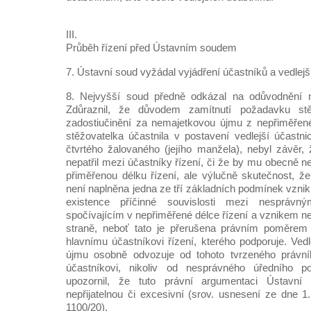
III.
Průběh řízení před Ústavním soudem
7. Ústavní soud vyžádal vyjádření účastníků a vedlejší
8. Nejvyšší soud předně odkázal na odůvodnění n
Zdůraznil, že důvodem zamítnutí požadavku stě
zadostiučinění za nemajetkovou újmu z nepřiměřené
stěžovatelka účastnila v postavení vedlejší účastni
čtvrtého žalovaného (jejího manžela), nebyl závěr, 
nepatřil mezi účastníky řízení, či že by mu obecně 
přiměřenou délku řízení, ale výlučně skutečnost, že
není naplněna jedna ze tří základních podmínek vzni
existence příčinné souvislosti mezi nespráv
spočívajícím v nepřiměřené délce řízení a vznikem n
straně, neboť tato je přerušena právním poměrem 
hlavnímu účastníkovi řízení, kterého podporuje. Ved
újmu osobně odvozuje od tohoto tvrzeného právn
účastníkovi, nikoliv od nesprávného úředního p
upozornil, že tuto právní argumentaci Ústavn
nepřijatelnou či excesivní (srov. usnesení ze dne 1
1100/20).