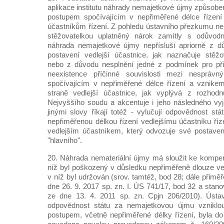
aplikace institutu náhrady nemajetkové újmy způso
postupem spočívajícím v nepřiměřené délce řízení
účastníkům řízení. Z pohledu ústavního přezkumu ne
stěžovatelkou uplatněný nárok zamítly s odůvodn
náhrada nemajetkové újmy nepřísluší apriorně z dů
postavení vedlejší účastnice, jak naznačuje stěžo
nebo z důvodu nesplnění jedné z podmínek pro přiz
neexistence příčinné souvislosti mezi nesprá
spočívajícím v nepřiměřené délce řízení a vznik
straně vedlejší účastnice, jak vyplývá z rozhod
Nejvyššího soudu a akcentuje i jeho následného vy
jinými slovy říkají totéž - vylučují odpovědnost s
nepřiměřenou délkou řízení vedlejšímu účastníku řízen
vedlejším účastníkem, který odvozuje své postaven
"hlavního".
20. Náhrada nemateriální újmy má sloužit ke kompenz
níž byl poškozený v důsledku nepřiměřeně dlouze v
v níž byl udržován (srov. tamtéž, bod 28; dále přiměř
dne 26. 9. 2017 sp. zn. I. ÚS 741/17, bod 32 a stan
ze dne 13. 4. 2011 sp. zn. Cpjn 206/2010). Ústa
odpovědnost státu za nemajetkovou újmu vznikl
postupem, včetně nepřiměřené délky řízení, byla d