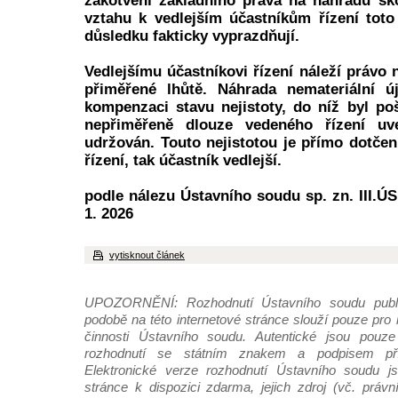
zakotvení základního práva na náhradu šk
vztahu k vedlejším účastníkům řízení tot
důsledku fakticky vyprazdňují.
Vedlejšímu účastníkovi řízení náleží právo 
přiměřené lhůtě. Náhrada nemateriální 
kompenzaci stavu nejistoty, do níž byl p
nepřiměřeně dlouze vedeného řízení u
udržován. Touto nejistotou je přímo dotčen
řízení, tak účastník vedlejší.
podle nálezu Ústavního soudu sp. zn. III.ÚS
1. 2026
vytisknout článek
UPOZORNĚNÍ: Rozhodnutí Ústavního soudu publi
podobě na této internetové stránce slouží pouze pro
činnosti Ústavního soudu. Autentické jsou pouze 
rozhodnutí se státním znakem a podpisem pří
Elektronické verze rozhodnutí Ústavního soudu js
stránce k dispozici zdarma, jejich zdroj (vč. práv