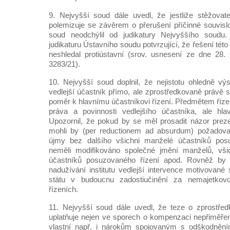
9. Nejvyšší soud dále uvedl, že jestliže stěžovate
polemizuje se závěrem o přerušení příčinné souvislos
soud neodchýlil od judikatury Nejvyššího soudu
judikaturu Ústavního soudu potvrzující, že řešení té
neshledal protiústavní (srov. usnesení ze dne 28.
3283/21).
10. Nejvyšší soud doplnil, že nejistotu ohledně výs
vedlejší účastník přímo, ale zprostředkovaně právě 
poměr k hlavnímu účastníkovi řízení. Předmětem říze
práva a povinnosti vedlejšího účastníka, ale hlav
Upozornil, že pokud by se měl prosadit názor prez
mohli by (per reductionem ad absurdum) požadova
újmy bez dalšího všichni manželé účastníků posu
neměli modifikováno společné jmění manželů, všich
účastníků posuzovaného řízení apod. Rovněž by 
nadužívání institutu vedlejší intervence motivovan
státu v budoucnu zadostiučinění za nemajetko
řízeních.
11. Nejvyšší soud dále uvedl, že teze o zprostře
uplatňuje nejen ve sporech o kompenzaci nepřiměřené
vlastní např. i nárokům spojovaným s odškodněním 