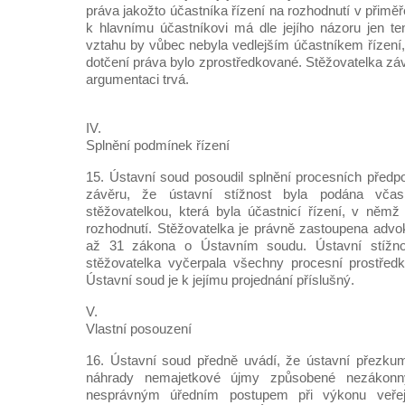
práva jakožto účastníka řízení na rozhodnutí v přim
k hlavnímu účastníkovi má dle jejího názoru jen te
vztahu by vůbec nebyla vedlejším účastníkem řízení,
dotčení práva bylo zprostředkované. Stěžovatelka zá
argumentaci trvá.
IV.
Splnění podmínek řízení
15. Ústavní soud posoudil splnění procesních předpo
závěru, že ústavní stížnost byla podána vč
stěžovatelkou, která byla účastnicí řízení, v něm
rozhodnutí. Stěžovatelka je právně zastoupena adv
až 31 zákona o Ústavním soudu. Ústavní stížnos
stěžovatelka vyčerpala všechny procesní prostřed
Ústavní soud je k jejímu projednání příslušný.
V.
Vlastní posouzení
16. Ústavní soud předně uvádí, že ústavní přezku
náhrady nemajetkové újmy způsobené nezákon
nesprávným úředním postupem při výkonu veřej