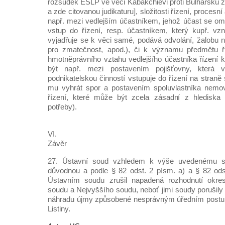
rozsudek ESLP ve věci Kabakchievi proti Bulharsku z
a zde citovanou judikaturu], složitosti řízení, procesní
např. mezi vedlejším účastníkem, jehož účast se om
vstup do řízení, resp. účastníkem, který kupř. vz
vyjadřuje se k věci samé, podává odvolání, žalobu n
pro zmatečnost, apod.), či k významu předmětu ř
hmotněprávního vztahu vedlejšího účastníka řízení 
být např. mezi postavením pojišťovny, která 
podnikatelskou činností vstupuje do řízení na stran
mu vyhrát spor a postavením spoluvlastníka nemovi
řízení, které může být zcela zásadní z hlediska
potřeby).
VI.
Závěr
27. Ústavní soud vzhledem k výše uvedenému shl
důvodnou a podle § 82 odst. 2 písm. a) a § 82 ods
Ústavním soudu zrušil napadená rozhodnutí okres
soudu a Nejvyššího soudu, neboť jimi soudy porušily
náhradu újmy způsobené nesprávným úředním postupe
Listiny.