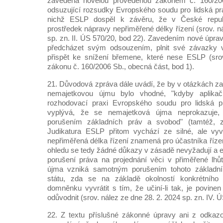
zavedena novelou provedenou zákonem č. 160/20
odsuzující rozsudky Evropského soudu pro lidská prá
nichž ESLP dospěl k závěru, že v České republ
prostředek nápravy nepřiměřené délky řízení (srov. n
sp. zn. II. ÚS 570/20, bod 22). Zavedením nové úpra
předcházet svým odsouzením, plnit své závazky v
přispět ke snížení břemene, které nese ESLP (sr
zákonu č. 160/2006 Sb., obecná část, bod 1).
21. Důvodová zpráva dále uvádí, že by v otázkách za
nemajetkovou újmu bylo vhodné, "kdyby aplikačn
rozhodovací praxi Evropského soudu pro lidská p
vyplývá, že se nemajetková újma neprokazuje
porušením základních práv a svobod" (tamtéž, zv
Judikatura ESLP přitom vychází ze silné, ale vyv
nepřiměřená délka řízení znamená pro účastníka říze
ohledu se tedy žádné důkazy v zásadě nevyžadují a e
porušení práva na projednání věci v přiměřené lhů
újma vzniká samotným porušením tohoto základní
státu, zda se na základě okolností konkrétního
domněnku vyvrátit s tím, že učiní-li tak, je povine
odůvodnit (srov. nález ze dne 28. 2. 2024 sp. zn. IV. 
22. Z textu příslušné zákonné úpravy ani z odka