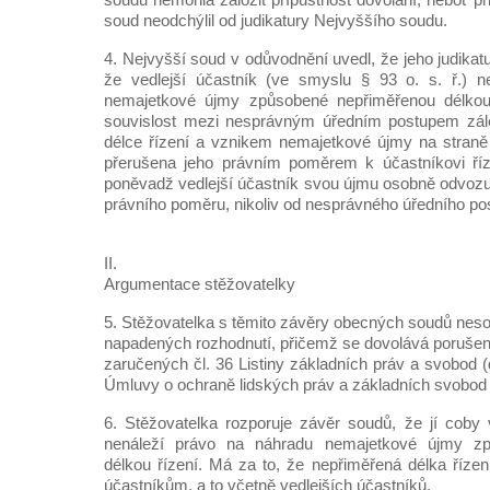
soud neodchýlil od judikatury Nejvyššího soudu.
4. Nejvyšší soud v odůvodnění uvedl, že jeho judikatu
že vedlejší účastník (ve smyslu § 93 o. s. ř.) 
nemajetkové újmy způsobené nepřiměřenou délkou 
souvislost mezi nesprávným úředním postupem zál
délce řízení a vznikem nemajetkové újmy na straně 
přerušena jeho právním poměrem k účastníkovi říze
poněvadž vedlejší účastník svou újmu osobně odvozuj
právního poměru, nikoliv od nesprávného úředního po
II.
Argumentace stěžovatelky
5. Stěžovatelka s těmito závěry obecných soudů neso
napadených rozhodnutí, přičemž se dovolává porušen
zaručených čl. 36 Listiny základních práv a svobod (dá
Úmluvy o ochraně lidských práv a základních svobod 
6. Stěžovatelka rozporuje závěr soudů, že jí coby v
nenáleží právo na náhradu nemajetkové újmy z
délkou řízení. Má za to, že nepřiměřená délka říz
účastníkům, a to včetně vedlejších účastníků.