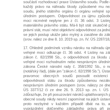
součástí rozhodovací praxe Ústavního soudu. Podle č
každý právo na náhradu škody způsobené mu ne
soudu, jiného státního orgánu či orgánu veřejné 
úředním postupem. Odpovědnost za újmu způsob
moci nicméně neplyne jen z čl. 36 odst. 3 Listiny
materiálního právního státu. Má-li být stát skutečně
právní stát, musí nést objektivní odpovědnost za jed
se jejich postup ukáže jako mylný a zasáhne do zákl
(srov. nález ze dne 8. 10. 2019 sp. zn. IV. ÚS 2287/18
17. Ohledně podmínek vzniku nároku na náhradu ú
veřejné moci odkazuje čl. 36 odst. 4 Listiny na z
zákon č. 82/1998 Sb., o odpovědnosti za škodu 
veřejné moci rozhodnutím nebo nesprávným úředn
zákona České národní rady č. 358/1992 Sb., o notá
(notářský řád), (dále jen "zákon č. 82/1998 Sb."). Úst
pravomoc obecných soudů posoudit existenci
odpovědnosti státu za škodu způsobenou nezák
nesprávným úředním postupem (srov. nálezy ze dne 
ÚS 3377/12 či ze dne 26. 9. 2013 sp. zn. I. ÚS 
zdůrazňuje, že při posuzování nároků uplatňovaných 
obecné soudy nikdy nesmí zapomínat na jejich ústavn
proto nezbytné v každém případě dbát na to, a
vyprázdnění dotčeného základního práva při p