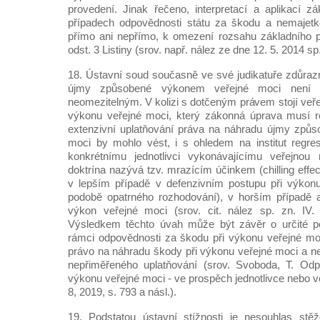
provedení. Jinak řečeno, interpretací a aplikací 
případech odpovědnosti státu za škodu a nemajetk
přímo ani nepřímo, k omezení rozsahu základního p
odst. 3 Listiny (srov. např. nález ze dne 12. 5. 2014 sp
18. Ústavní soud současně ve své judikatuře zdůrazn
újmy způsobené výkonem veřejné moci není 
neomezitelným. V kolizi s dotčeným právem stojí veř
výkonu veřejné moci, který zákonná úprava musí re
extenzivní uplatňování práva na náhradu újmy způ
moci by mohlo vést, i s ohledem na institut regre
konkrétnímu jednotlivci vykonávajícímu veřejnou
doktrína nazývá tzv. mrazícím účinkem (chilling effec
v lepším případě v defenzivním postupu při výkonu
podobě opatrného rozhodování), v horším případě a
výkon veřejné moci (srov. cit. nález sp. zn. IV
Výsledkem těchto úvah může být závěr o určité pot
rámci odpovědnosti za škodu při výkonu veřejné mo
právo na náhradu škody při výkonu veřejné moci a ne
nepřiměřeného uplatňování (srov. Svoboda, T. Od
výkonu veřejné moci - ve prospěch jednotlivce nebo v
8, 2019, s. 793 a násl.).
19. Podstatou ústavní stížnosti je nesouhlas stě