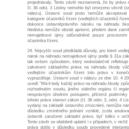
projednávaly. Tento závěr neznamená, že by právo 
čl. 36 odst. 3 Listiny nemohlo být omezeno věcně (s
nálezu). Ústavní soud proto nemůže akceptovat 
kategorie účastníků řízení (vedlejších účastníků říze
dokonce ústavněprávního nároku na náhradu ško
hlediska nemůže obstát apriorní, předem dané zamí
nemajetkové újmy odůvodněné pouze procesním 
účastníka řízení.
24. Nejvyšší soud předkládá důvody, pro které vedle
nárok na náhradu nemajetkové újmy podle § 31a zák
tak ovšem způsobem, který nedostatečně reflektuje
zakotvení základního práva na náhradu škody vůč
vedlejším účastníkům řízení toto právo v koneč
vyprazdňuje. Ústavní soud v nálezu ze dne 10. 4 20
uvedl: "Má-li tedy každý právo na náhradu škody z
rozhodnutím soudu, jiného státního orgánu či orgá
nesprávným úředním postupem, přičemž podmínky a
tohoto práva stanoví zákon (čl. 36 odst. 3, odst. 4 Li
vydaný na základě ústavního zmocnění, nemůže nár
důsledku zmíněného jednání vzniklé, zcela anulova
ústavně zaručené základní právo, byť toliko v určit
Tento závěr se obdobně uplatní i v případech, v nichž
práva došlo v důsledku soudy provedené interpret