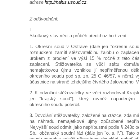
adrese
http://nalus.usoud.cz
.
Z odůvodnění:
I.
Skutkový stav věci a průběh předchozího řízení
1. Okresní soud v Ostravě (dále jen "okresní sou
rozsudkem zamítl stěžovatelčinu žalobu o zaplace
úrokem z prodlení ve výši 15 % ročně z této čás
zaplacení. Stěžovatelka se vůči státu domáha
nemajetkovou újmu vzniklou jí nepřiměřenou dél
okresního soudu pod sp. zn. 25 C 46/97, v němž vy
účastnice na straně tehdejšího čtvrtého žalovaného, V
2. K odvolání stěžovatelky ve věci rozhodoval Krajs
jen "krajský soud"), který rovněž napadeným 
okresního soudu potvrdil.
3. Dovolání stěžovatelky, založené na otázce, zda má
na náhradu nemajetkové újmy způsobené nepřim
Nejvyšší soud odmítl jako nepřípustné podle § 243c o
Sb., občanský soudní řád (dále jen "o. s. ř."). Tato
soudu nemohla založit přípustnost dovolání, neboť při