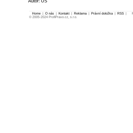
Autor: US
Home
|
O nás
|
Kontakt
|
Reklama
|
Právní doložka
|
RSS
|
Po
© 2005-2024 ProfiPravo.cz, s.r.o.