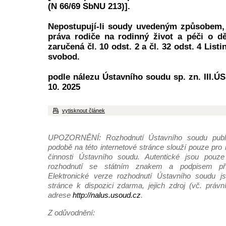
(N 66/69 SbNU 213)].
Nepostupují-li soudy uvedeným způsobem,
práva rodiče na rodinný život a péči o dě
zaručená čl. 10 odst. 2 a čl. 32 odst. 4 List
svobod.
podle nálezu Ústavního soudu sp. zn. III.ÚS
10. 2025
vytisknout článek
UPOZORNĚNÍ: Rozhodnutí Ústavního soudu publi
podobě na této internetové stránce slouží pouze pro
činnosti Ústavního soudu. Autentické jsou pouze 
rozhodnutí se státním znakem a podpisem pří
Elektronické verze rozhodnutí Ústavního soudu js
stránce k dispozici zdarma, jejich zdroj (vč. práv
adrese
http://nalus.usoud.cz
.
Z odůvodnění: