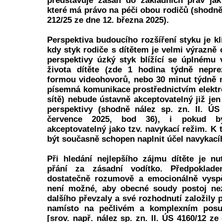
představuje zásah do základních práv jak 
které má právo na péči obou rodičů (shodně 
212/25 ze dne 12. března 2025).
Perspektiva budoucího rozšíření styku je kl
kdy styk rodiče s dítětem je velmi výrazně
perspektivy úzký styk blížící se úplnému 
života dítěte (zde 1 hodina týdně nepr
formou videohovorů, nebo 30 minut týdně 
písemná komunikace prostřednictvím elekt
sítě) nebude ústavně akceptovatelný již je
perspektivy (shodně nález sp. zn. II. ÚS
července 2025, bod 36), i pokud b
akceptovatelný jako tzv. navykací režim. K
být současně schopen naplnit účel navykací
Při hledání nejlepšího zájmu dítěte je n
přání za zásadní vodítko. Předpoklad
dostatečně rozumově a emocionálně vysp
není možné, aby obecné soudy postoj nezl
dalšího převzaly a své rozhodnutí založily 
namísto na pečlivém a komplexním posu
[srov. např. nález sp. zn. II. ÚS 4160/12 z