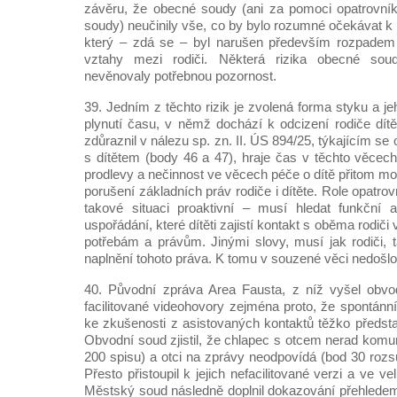
závěru, že obecné soudy (ani za pomoci opatrovník
soudy) neučinily vše, co by bylo rozumné očekávat k
který – zdá se – byl narušen především rozpadem
vztahy mezi rodiči. Některá rizika obecné sou
nevěnovaly potřebnou pozornost.
39. Jedním z těchto rizik je zvolená forma styku a 
plynutí času, v němž dochází k odcizení rodiče dítě
zdůraznil v nálezu sp. zn. II. ÚS 894/25, týkajícím s
s dítětem (body 46 a 47), hraje čas v těchto věcech
prodlevy a nečinnost ve věcech péče o dítě přitom m
porušení základních práv rodiče i dítěte. Role opatr
takové situaci proaktivní – musí hledat funkční a
uspořádání, které dítěti zajistí kontakt s oběma rodiči 
potřebám a právům. Jinými slovy, musí jak rodiči, t
naplnění tohoto práva. K tomu v souzené věci nedošlo
40. Původní zpráva Area Fausta, z níž vyšel obvo
facilitované videohovory zejména proto, že spontánn
ke zkušenosti z asistovaných kontaktů těžko představi
Obvodní soud zjistil, že chlapec s otcem nerad komunik
200 spisu) a otci na zprávy neodpovídá (bod 30 roz
Přesto přistoupil k jejich nefacilitované verzi a ve
Městský soud následně doplnil dokazování přehlede