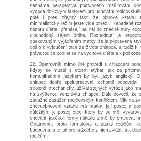
neznámá perspektiva postupného rozšiřování ko
vysoce rizikovým faktorem pro uchování rodičovské
poté i přes zřejmý fakt, že obnova vztahu ne
minimalistický režim ještě více omezil. Napadené r
názoru dítěte, přenášejí na něj do značné míry odp
dlouhodobý zájem dítěte. Rozhodnutí je nepoch
opakovaným vyjádřením matky, že je připravena styk 
došlo k vyloučení otce ze života chlapce, a tudíž
práva rodiče podílet se na výchově dítěte a k poškozen
22. Opatrovník mimo jiné provedl s chlapcem poho
kdyby se musel s otcem stýkat, tak za přítomnos
komunikačním jazykem by byl jazyk anglický. Opa
chlapec dobře spolupracoval, ochotně odpovídal,
strojeně, mechanicky, užíval stejných výrazů jako m
na zvýšenou senzitivitu chlapce. Dále dovodil, že c
závažně zasažen rodičovským konfliktem. Vliv na zvl
znovuobnovení vztahu má matka, její postoj a po
důležitým je postoj otce, který by se měl vyvarov
chování, jakékoli formy nátlaku a měl by pracovat n
Opatrovník proto formuloval a zaslal rodičům ko
budoucna, a to jak pro každého z nich zvlášť, tak d
rodičům.