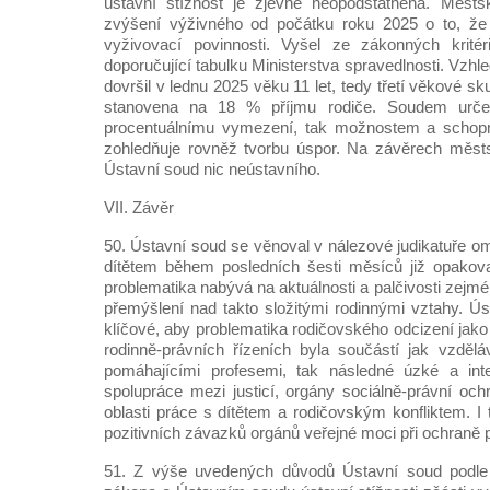
ústavní stížnost je zjevně neopodstatněná. Měst
zvýšení výživného od počátku roku 2025 o to, že 
vyživovací povinnosti. Vyšel ze zákonných kritér
doporučující tabulku Ministerstva spravedlnosti. Vzh
dovršil v lednu 2025 věku 11 let, tedy třetí věkové s
stanovena na 18 % příjmu rodiče. Soudem urče
procentuálnímu vymezení, tak možnostem a schopn
zohledňuje rovněž tvorbu úspor. Na závěrech měst
Ústavní soud nic neústavního.
VII. Závěr
50. Ústavní soud se věnoval v nálezové judikatuře o
dítětem během posledních šesti měsíců již opakova
problematika nabývá na aktuálnosti a palčivosti zej
přemýšlení nad takto složitými rodinnými vztahy. Ú
klíčové, aby problematika rodičovského odcizení jako
rodinně-právních řízeních byla součástí jak vzděl
pomáhajícími profesemi, tak následné úzké a intenz
spolupráce mezi justicí, orgány sociálně-právní och
oblasti práce s dítětem a rodičovským konfliktem. I
pozitivních závazků orgánů veřejné moci při ochraně p
51. Z výše uvedených důvodů Ústavní soud podle 