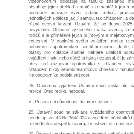
videohovorům odkazuje na tabulku zaslanou mě
obsahuje jejich přehled a matčin komentář k jejich 
podrobně popisuje vývoj vztahu rodičů, prožív
jednotlivých událostí jak jí samou, tak chlapcem, a d
různá otcova tvrzení. Uzavírá, že od dubna 2025
nevyužívá. Ohledně výživného matka uvedla, že o
rodičů a je přiměřené jejich příjmovým a majetkovým
excesivní. V doplnění svého vyjádření matka uv
pohovoru s opatrovníkem necítil pro nemoc dobře, ž
otázky pro chlapce špatně, některé události pop
vyjádření jinak, nebo důležitá fakta nezapsal, či je zá
přes zeď rozhovor opatrovníka s chlapcem slyše
chlapcem nikdy neprobírala otcovo chování v minulosti
Na opatrovníka podala stížnost.
28. Obdržená vyjádření Ústavní soud zaslal otci 
replice. Otec repliku nepodal.
VI. Posouzení důvodnosti ústavní stížnosti
29. Ústavní soud na základě vyžádaného opatrovn
soudu sp. zn. 43 Nc 364/2024 a vyjádření účastníků ř
rozhodnutí a dospěl k závěru, že ústavní stížnost je z
30. Ústavní soud nenařídil ústní jednání, neboť od n