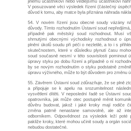
jinému účastníkovi nebo vedlejšímu účastníkovi nahra
V posuzované věci výsledek řízení (částečný úspěc
důvod k tomu, aby matce byla přiznána náhrada náklad
54. V novém řízení jsou obecné soudy vázány n
důvody. Tímto rozhodnutím Ústavní soud nepředjímá,
případně pak městský soud rozhodnout. Musí v
shrnutými obecnými východisky rozhodnout o úpr
plnění úkolů soudu při péči o nezletilé, a to i s př
skutečnostem, které v důsledku plynutí času mohou
soud současně nesmí v této souvislosti pominout ú
úpravy styku po dobu řízení a případně o ní rozhodn
by se novým rozhodnutím o styku podstatně změni
úpravu výživného, může to být důvodem pro změnu ú
55. Závěrem Ústavní soud zdůrazňuje, že se plně zt
a připojuje se k apelu na srozumitelnost násled
vysvětlení dítěti. V neposlední řadě se Ústavní sou
opatrovníka, jak může otec postupně měnit komunik
důvěru budovat, jakož i jaké kroky mají rodiče či
změna patrně nenastane samovolně, ale až inten
odborníkem. Odpovědnost za výsledek leží poté p
pakliže kroky, které mohou učinit soudy a orgán sociá
nebudou dostatečné.