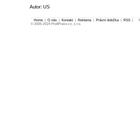
Autor: US
Home
|
O nás
|
Kontakt
|
Reklama
|
Právní doložka
|
RSS
|
Po
© 2005-2024 ProfiPravo.cz, s.r.o.