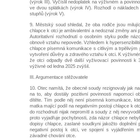
(výrok III). Vyčíslil nedoplatek na výživném a povinno
ve dvou splátkách (výrok IV). Rozhodl o nákladech
stupňů (výrok V).
9. Městský soud shledal, že oba rodiče jsou milujíc
chlapce k otci je ambivalentní a nedoznal změny ani 
Autoritativní rozhodnutí o osobním styku podle ná
obnově vztahu nepovede. Vzhledem k hypersenzibilitě
chlapce písemná komunikace s citlivým a trpělivým
vytvoření důvěry a zdravého vztahu k otci. K výživn
že otci odpadly dvě další vyživovací povinnosti k 3
výživné od ledna 2025 zvýšil.
III. Argumentace stěžovatele
10. Otec namítá, že obecné soudy rezignovaly jak na
na to, aby dostály pozitivní povinnosti napomoci 
dítěte. Tím podle něj není písemná komunikace, kter
matka mající podíl na negativním postoji chlapce k ot
do rozhodnutí nijak nepromítl a soudy z něj nevyvod
proto vyjadřuje pochybnosti, zda názor chlapce neby
dopisy chlapce, zaslané soudkyni jakožto doplnění 
negativní postoj k otci, ve spojení s vyjádřením m
závadné chování otce.