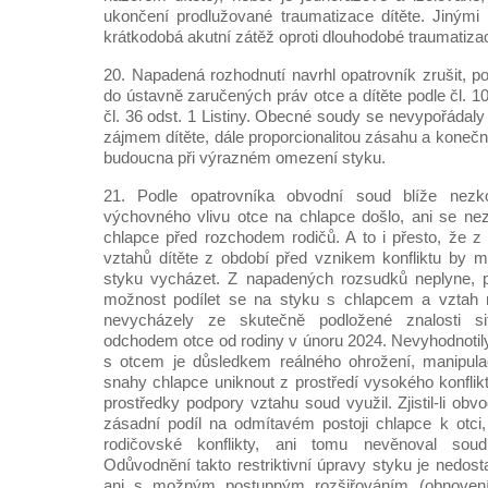
ukončení prodlužované traumatizace dítěte. Jinými
krátkodobá akutní zátěž oproti dlouhodobé traumatizaci
20. Napadená rozhodnutí navrhl opatrovník zrušit, 
do ústavně zaručených práv otce a dítěte podle čl. 10 
čl. 36 odst. 1 Listiny. Obecné soudy se nevypořádaly
zájmem dítěte, dále proporcionalitou zásahu a konečn
budoucna při výrazném omezení styku.
21. Podle opatrovníka obvodní soud blíže nezk
výchovného vlivu otce na chlapce došlo, ani se ne
chlapce před rozchodem rodičů. A to i přesto, že z 
vztahů dítěte z období před vznikem konfliktu by m
styku vycházet. Z napadených rozsudků neplyne, 
možnost podílet se na styku s chlapcem a vztah 
nevycházely ze skutečně podložené znalosti sit
odchodem otce od rodiny v únoru 2024. Nevyhodnotily
s otcem je důsledkem reálného ohrožení, manipula
snahy chlapce uniknout z prostředí vysokého konflikt
prostředky podpory vztahu soud využil. Zjistil-li o
zásadní podíl na odmítavém postoji chlapce k otci,
rodičovské konflikty, ani tomu nevěnoval soud
Odůvodnění takto restriktivní úpravy styku je nedos
ani s možným postupným rozšiřováním (obnovení