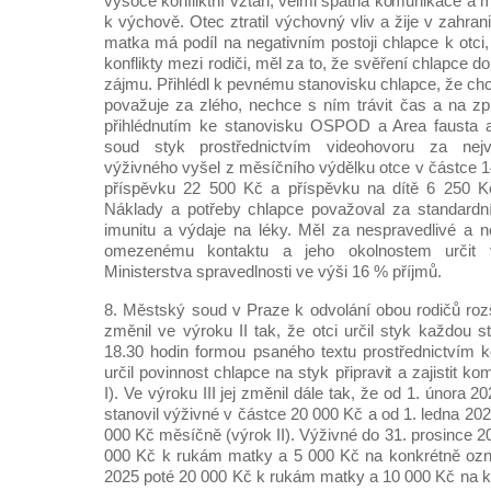
vysoce konfliktní vztah, velmi špatná komunikace a ma
k výchově. Otec ztratil výchovný vliv a žije v zahran
matka má podíl na negativním postoji chlapce k otci,
konflikty mezi rodiči, měl za to, že svěření chlapce do
zájmu. Přihlédl k pevnému stanovisku chlapce, že chc
považuje za zlého, nechce s ním trávit čas a na z
přihlédnutím ke stanovisku OSPOD a Area fausta
soud styk prostřednictvím videohovoru za nejv
výživného vyšel z měsíčního výdělku otce v částce 
příspěvku 22 500 Kč a příspěvku na dítě 6 250 K
Náklady a potřeby chlapce považoval za standardní
imunitu a výdaje na léky. Měl za nespravedlivé a 
omezenému kontaktu a jeho okolnostem určit v
Ministerstva spravedlnosti ve výši 16 % příjmů.
8. Městský soud v Praze k odvolání obou rodičů ro
změnil ve výroku II tak, že otci určil styk každou 
18.30 hodin formou psaného textu prostřednictvím 
určil povinnost chlapce na styk připravit a zajistit k
I). Ve výroku III jej změnil dále tak, že od 1. února 
stanovil výživné v částce 20 000 Kč a od 1. ledna 202
000 Kč měsíčně (výrok II). Výživné do 31. prosince 20
000 Kč k rukám matky a 5 000 Kč na konkrétně ozna
2025 poté 20 000 Kč k rukám matky a 10 000 Kč na 