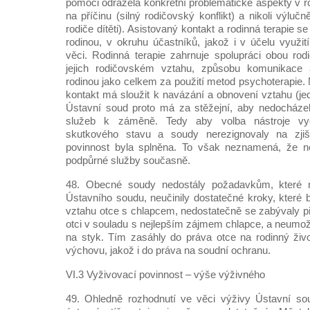
pomoci odrážela konkrétní problematické aspekty v r
na příčinu (silný rodičovský konflikt) a nikoli výluč
rodiče dítěti). Asistovaný kontakt a rodinná terapie s
rodinou, v okruhu účastníků, jakož i v účelu využit
věci. Rodinná terapie zahrnuje spolupráci obou ro
jejich rodičovském vztahu, způsobu komunikace a
rodinou jako celkem za použití metod psychoterapie.
kontakt má sloužit k navázání a obnovení vztahu (je
Ústavní soud proto má za stěžejní, aby nedocházelo
služeb k záměně. Tedy aby volba nástroje vyc
skutkového stavu a soudy nerezignovaly na zjišt
povinnost byla splněna. To však neznamená, že nel
podpůrné služby současně.
48. Obecné soudy nedostály požadavkům, které na
Ústavního soudu, neučinily dostatečné kroky, které
vztahu otce s chlapcem, nedostatečně se zabývaly př
otci v souladu s nejlepším zájmem chlapce, a neumož
na styk. Tím zasáhly do práva otce na rodinný živ
výchovu, jakož i do práva na soudní ochranu.
VI.3 Vyživovací povinnost – výše výživného
49. Ohledně rozhodnutí ve věci výživy Ústavní so