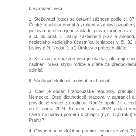
I. Vymezení věci
1. Stěžovatel (otec) se ústavní stížností podle čl. 8
České republiky domáhá zrušení v záhlaví označenýc
jimi byla porušena jeho základní práva zaručená v čl. 1
a čl. 36 odst. 1 Listiny základních práv a svobod,
nezletilého vedlejšího účastníka (chlapce) v čl. 32 
Listiny a čl. 3 odst. 1 a 2 Úmluvy o právech dítěte.
2. Klíčovou v souzené věci je otázka, jak mají obe
naplnění práva styku rodiče a dítěte za předpokladu,
odmítá.
II. Skutkové okolnosti a obsah rozhodnutí
3. Otec je občan Francouzské republiky, pracující
Německo. Otec dlouhodobě pracoval v zahraničí a
pravidelně vracel za rodinou. Rodiče spolu žili a v
do 2. února 2024. Koncem února 2024 podala vedl
návrh na úpravu poměrů k chlapci (nyní 11,5 roku)
Prahu 7.
4. Obvodní soud uložil na prvním jednání ve věci (2