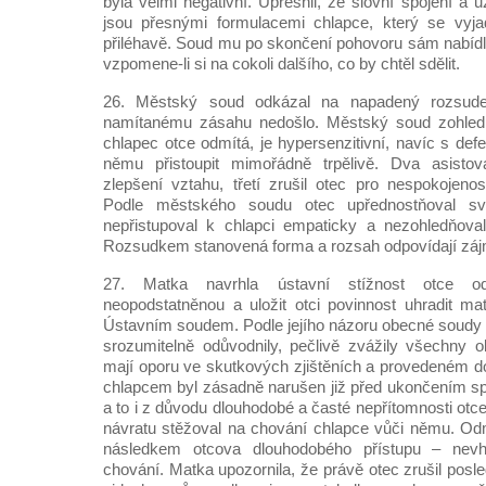
byla velmi negativní. Upřesnil, že slovní spojení a 
jsou přesnými formulacemi chlapce, který se vyja
přiléhavě. Soud mu po skončení pohovoru sám nabídl
vzpomene-li si na cokoli dalšího, co by chtěl sdělit.
26. Městský soud odkázal na napadený rozsu
namítanému zásahu nedošlo. Městský soud zohlednil
chlapec otce odmítá, je hypersenzitivní, navíc s defe
němu přistoupit mimořádně trpělivě. Dva asisto
zlepšení vztahu, třetí zrušil otec pro nespokojen
Podle městského soudu otec upřednostňoval sv
nepřistupoval k chlapci empaticky a nezohledňoval
Rozsudkem stanovená forma a rozsah odpovídají záj
27. Matka navrhla ústavní stížnost otce od
neopodstatněnou a uložit otci povinnost uhradit ma
Ústavním soudem. Podle jejího názoru obecné soudy 
srozumitelně odůvodnily, pečlivě zvážily všechny ok
mají oporu ve skutkových zjištěních a provedeném d
chlapcem byl zásadně narušen již před ukončením spo
a to i z důvodu dlouhodobé a časté nepřítomnosti otce
návratu stěžoval na chování chlapce vůči němu. Od
následkem otcova dlouhodobého přístupu – nevh
chování. Matka upozornila, že právě otec zrušil posle