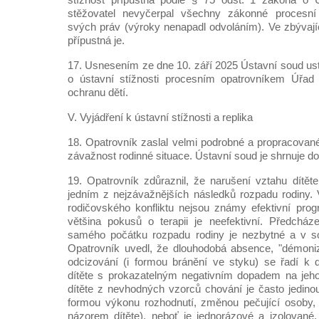
stěžovatel nevyčerpal všechny zákonné procesní
svých práv (výroky nenapadl odvoláním). Ve zbývajíc
přípustná je.
17. Usnesením ze dne 10. září 2025 Ústavní soud usta
o ústavní stížnosti procesním opatrovníkem Úřad
ochranu dětí.
V. Vyjádření k ústavní stížnosti a replika
18. Opatrovník zaslal velmi podrobné a propracované
závažnost rodinné situace. Ústavní soud je shrnuje do
19. Opatrovník zdůraznil, že narušení vztahu dítět
jedním z nejzávažnějších následků rozpadu rodiny. V
rodičovského konfliktu nejsou známy efektivní pro
většina pokusů o terapii je neefektivní. Předcház
samého počátku rozpadu rodiny je nezbytné a v s
Opatrovník uvedl, že dlouhodobá absence, "démoniz
odcizování (i formou bránění ve styku) se řadí k 
dítěte s prokazatelným negativním dopadem na jeho
dítěte z nevhodných vzorců chování je často jedino
formou výkonu rozhodnutí, změnou pečující osoby, 
názorem dítěte), neboť je jednorázové a izolované,