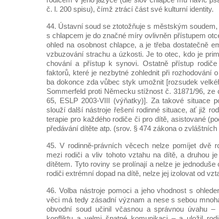
č. l. 200 spisu), čímž ztrácí část své kulturní identity.
44. Ústavní soud se ztotožňuje s městským soudem,
s chlapcem je do značné míry ovlivněn přístupem otce
ohled na osobnost chlapce, a je třeba dostatečně e
vzbuzování strachu a úzkosti. Je to otec, kdo je pr
chování a přístup k synovi. Ostatně přístup rodič
faktorů, které je nezbytné zohlednit při rozhodování 
ba dokonce zda vůbec styk umožnit [rozsudek velké
Sommerfeld proti Německu stížnost č. 31871/96, ze 
65, ESLP 2003-VIII (výňatky)]. Za takové situac
slouží další nástroje řešení rodinné situace, ať již rod
terapie pro každého rodiče či pro dítě, asistované (p
předávání dítěte atp. (srov. § 474 zákona o zvláštních
45. V rodinně-právních věcech nelze pomíjet dvě r
mezi rodiči a vliv tohoto vztahu na dítě, a druhou j
dítětem. Tyto roviny se prolínají a nelze je jednoduše 
rodiči extrémní dopad na dítě, nelze jej izolovat od vzt
46. Volba nástroje pomoci a jeho vhodnost s ohled
věci má tedy zásadní význam a nese s sebou mnohá 
obvodní soud učinil včasnou a správnou úvahu 
konfliktu a velmi špatné komunikaci – a uložil rod