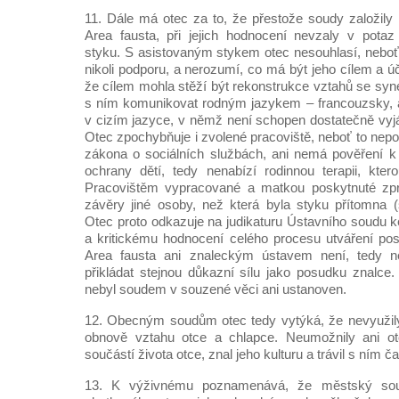
11. Dále má otec za to, že přestože soudy založily
Area fausta, při jejich hodnocení nevzaly v potaz
styku. S asistovaným stykem otec nesouhlasí, neboť 
nikoli podporu, a nerozumí, co má být jeho cílem a 
že cílem mohla stěží být rekonstrukce vztahů se syn
s ním komunikovat rodným jazykem – francouzsky, a
v cizím jazyce, v němž není schopen dostatečně vyjá
Otec zpochybňuje i zvolené pracoviště, neboť to nepo
zákona o sociálních službách, ani nemá pověření k
ochrany dětí, tedy nenabízí rodinnou terapii, kter
Pracovištěm vypracované a matkou poskytnuté zpr
závěry jiné osoby, než která byla styku přítomna (
Otec proto odkazuje na judikaturu Ústavního soudu
a kritickému hodnocení celého procesu utváření po
Area fausta ani znaleckým ústavem není, tedy n
přikládat stejnou důkazní sílu jako posudku znalce.
nebyl soudem v souzené věci ani ustanoven.
12. Obecným soudům otec tedy vytýká, že nevyužily
obnově vztahu otce a chlapce. Neumožnily ani otc
součástí života otce, znal jeho kulturu a trávil s ním č
13. K výživnému poznamenává, že městský so