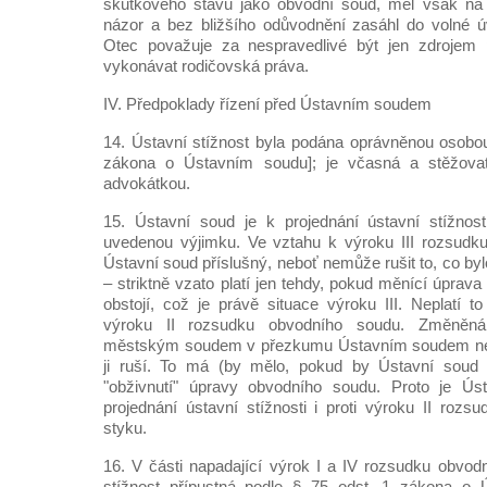
skutkového stavu jako obvodní soud, měl však na 
názor a bez bližšího odůvodnění zasáhl do volné 
Otec považuje za nespravedlivé být jen zdrojem
vykonávat rodičovská práva.
IV. Předpoklady řízení před Ústavním soudem
14. Ústavní stížnost byla podána oprávněnou osobou
zákona o Ústavním soudu]; je včasná a stěžovat
advokátkou.
15. Ústavní soud je k projednání ústavní stížnost
uvedenou výjimku. Ve vztahu k výroku III rozsudk
Ústavní soud příslušný, neboť nemůže rušit to, co by
– striktně vzato platí jen tehdy, pokud měnící úpra
obstojí, což je právě situace výroku III. Neplatí t
výroku II rozsudku obvodního soudu. Změněná 
městským soudem v přezkumu Ústavním soudem neo
ji ruší. To má (by mělo, pokud by Ústavní soud 
"obživnutí" úpravy obvodního soudu. Proto je Ús
projednání ústavní stížnosti i proti výroku II roz
styku.
16. V části napadající výrok I a IV rozsudku obvod
stížnost přípustná podle § 75 odst. 1 zákona o 