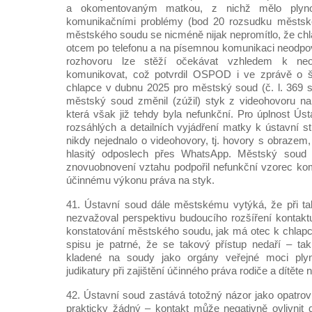
a okomentovaným matkou, z nichž mělo plyno
komunikačními problémy (bod 20 rozsudku městsk
městského soudu se nicméně nijak nepromítlo, že chla
otcem po telefonu a na písemnou komunikaci neodpoví
rozhovoru lze stěží očekávat vzhledem k ne
komunikovat, což potvrdil OSPOD i ve zprávě o še
chlapce v dubnu 2025 pro městský soud (č. l. 369 s
městský soud změnil (zúžil) styk z videohovoru n
která však již tehdy byla nefunkční. Pro úplnost Ús
rozsáhlých a detailních vyjádření matky k ústavní st
nikdy nejednalo o videohovory, tj. hovory s obrazem
hlasitý odposlech přes WhatsApp. Městský soud 
znovuobnovení vztahu podpořil nefunkční vzorec ko
účinnému výkonu práva na styk.
41. Ústavní soud dále městskému vytýká, že při ta
nezvažoval perspektivu budoucího rozšíření kontakt
konstatování městského soudu, jak má otec k chlapci
spisu je patrné, že se takový přístup nedaří – ta
kladené na soudy jako orgány veřejné moci pl
judikatury při zajištění účinného práva rodiče a dítěte
42. Ústavní soud zastává totožný názor jako opatro
prakticky žádný – kontakt může negativně ovlivnit 