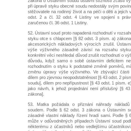
zákona o Ústavním soudu ústavní stížnosti zčásti vy
při úpravě styku obecné soudu nedostály svým povin
stěžovatele na rodinný život a na péči o děti a jejic
odst. 2 a čl. 32 odst. 4 Listiny ve spojení s pr
zaručenou čl. 36 odst. 1 Listiny.
52. Ústavní soud proto napadená rozhodnutí v rozsah
styku otce s chlapcem [§ 82 odst. 3 písm. a) zákon
akcesorických nákladových výrocích zrušil. Ústavn
výše výživného zásadně závisí na rozsahu styku
konkrétní věci neshledal důvod zrušit rozhodnutí o vý
důvodu, když samo o sobě ústavním deficitem net
rozhodnutím o styku k podstatné změně poměrů, m
změnu úpravy výše výživného. Ve zbývající části ú
dílem pro zjevnou neopodstatněnost [§ 43 odst. 2 pí
soudu], dílem pro nepřípustnost [§ 43 odst. 1 písm. e
jako návrh, k jehož projednání není příslušný [§ 43
zákona].
53. Matka požádala o přiznání náhrady nákladů
soudem. Podle § 62 odst. 3 zákona o Ústavním sou
zásadně vlastní náklady řízení hradí sami. Podle § 
může v odůvodněných případech Ústavní soud podle 
některému z účastníků nebo vedlejšímu účastníkovi