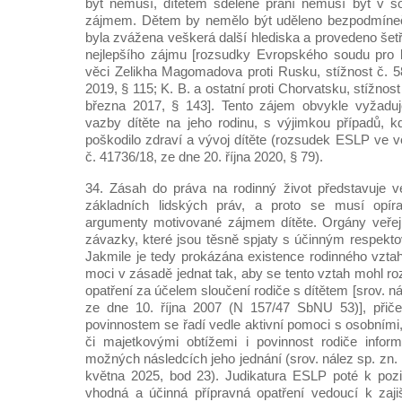
být nemusí, dítětem sdělené přání nemusí být v so
zájmem. Dětem by nemělo být uděleno bezpodmíneč
byla zvážena veškerá další hlediska a provedeno šetře
nejlepšího zájmu [rozsudky Evropského soudu pro 
věci Zelikha Magomadova proti Rusku, stížnost č. 58
2019, § 115; K. B. a ostatní proti Chorvatsku, stížnos
března 2017, § 143]. Tento zájem obvykle vyžadu
vazby dítěte na jeho rodinu, s výjimkou případů, 
poškodilo zdraví a vývoj dítěte (rozsudek ESLP ve v
č. 41736/18, ze dne 20. října 2020, § 79).
34. Zásah do práva na rodinný život představuje 
základních lidských práv, a proto se musí opír
argumenty motivované zájmem dítěte. Orgány veřejn
závazky, které jsou těsně spjaty s účinným respekto
Jakmile je tedy prokázána existence rodinného vzta
moci v zásadě jednat tak, aby se tento vztah mohl roz
opatření za účelem sloučení rodiče s dítětem [srov. ná
ze dne 10. října 2007 (N 157/47 SbNU 53)], přič
povinnostem se řadí vedle aktivní pomoci s osobními,
či majetkovými obtížemi i povinnost rodiče infor
možných následcích jeho jednání (srov. nález sp. zn. 
května 2025, bod 23). Judikatura ESLP poté k pozi
vhodná a účinná přípravná opatření vedoucí k zajiš