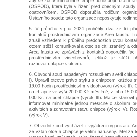
aby se zúčastnili rodinné terapie podle doporučení M
(OSPOD), která byla v řízení před obecnými soud
opatrovníkem. OSPOD doporučila rodičům organiza
Ústavního soudu: tato organizace neposkytuje rodinnou
5. V průběhu srpna 2024 proběhly dva ze tří plá
kontaktů prostřednictvím organizace Area fausta. Tř
zrušil vzhledem k průběhu předchozích dvou kontak
otcem stěží komunikoval a otec se cítil zraněný a odm
Area fausta ve zprávách z kontaktů doporučila facil
prostřednictvím videohovorů, jelikož je stěží př
rozhovor chlapce s otcem.
6. Obvodní soud napadeným rozsudkem svěřil chlapc
I). Upravil otcovo právo styku s chlapcem každou s
19.00 hodin prostřednictvím videohovoru (výrok II). O
na chlapce ve výši 20 000 Kč měsíčně, z toho 15 0
000 Kč na účet chlapce (výrok III). Matce stanovil
informovat minimálně jednou měsíčně o školním p
aktivitách a zdravotním stavu chlapce (výrok IV). Ro
(výrok V).
7. Obvodní soud vycházel z vyjádření organizace Are
že vztah otce a chlapce je velmi narušený. Měl za t