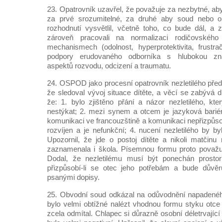
23. Opatrovník uzavřel, že považuje za nezbytné, ab
za prvé srozumitelné, za druhé aby soud nebo op
rozhodnutí vysvětlil, včetně toho, co bude dál, a z
zároveň pracovali na normalizaci rodičovskéh
mechanismech (odolnost, hyperprotektivita, frustra
podpory erudovaného odborníka s hlubokou zna
aspektů rozvodu, odcizení a traumatu.
24. OSPOD jako procesní opatrovník nezletilého pře
že sledoval vývoj situace dítěte, a věcí se zabývá 
že: 1. bylo zjištěno přání a názor nezletilého, kt
nestýkat; 2. mezi synem a otcem je jazyková bariér
komunikaci ve francouzštině a komunikaci nepřizpůsobi
rozvíjen a je nefunkční; 4. nucení nezletilého by by
Upozornil, že jde o postoj dítěte a nikoli matčinu 
zaznamenala i škola. Písemnou formu proto považu
Dodal, že nezletilému musí být ponechán prostor
přizpůsobí-li se otec jeho potřebám a bude důvě
psanými dopisy.
25. Obvodní soud odkázal na odůvodnění napadeného
bylo velmi obtížné nalézt vhodnou formu styku otce
zcela odmítal. Chlapec si důrazně osobní déletrvající