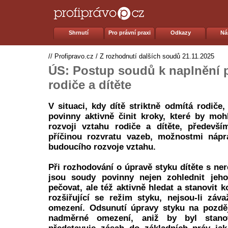
Shrnutí
Pro právní praxi
Odkazy
Ná
//
Profipravo.cz
/
Z rozhodnutí dalších soudů
21.11.2025
ÚS: Postup soudů k naplnění 
rodiče a dítěte
V situaci, kdy dítě striktně odmítá rodiče
povinny aktivně činit kroky, které by mo
rozvoji vztahu rodiče a dítěte, předevš
příčinou rozvratu vazeb, možnostmi nápr
budoucího rozvoje vztahu.
Při rozhodování o úpravě styku dítěte s ne
jsou soudy povinny nejen zohlednit jeh
pečovat, ale též aktivně hledat a stanovit 
rozšiřující se režim styku, nejsou-li zá
omezení. Odsunutí úpravy styku na pozdě
nadměrné omezení, aniž by byl stano