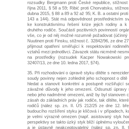
rozsudky Bergmann proti České republice, stížnost
října 2011, § 58 a 59; Ribić proti Chorvatsku, stížno
dubna 2015, § 88 a 89 a 92 až 95; K. B. a ostatní proti
143 a 144). Stát má odpovědnost prostřednictvím s
ke konstruktivnímu řešení krize jejich rodiny a k
druhého rodiče. Součástí pozitivních povinností orgán
vše, co je od něj možné rozumně požadovat (účinný
Nuutinen proti Finsku, stížnost č. 32842/96, ze dne 27.
přijmout opatření směřující k respektování rodinné
vztahů mezi jednotlivci. Závazek státu nicméně nesm
na prostředky (rozsudek Kacper Nowakowski prot
32407/13, ze dne 10. ledna 2017, §74).
35. Při rozhodování o úpravě styku dítěte s nerezide
soudy povinny nejen zohlednit jeho schopnost o dítě 
hledat a stanovit konkrétní a postupně rozšiřující s
závažné důvody k jeho omezení. Odsunutí úpravy 
nebo jeho nadměrné omezení, aniž by byl stanoven cí
zásah do základních práv jak rodiče, tak dítěte, kte
rodičů (nález sp. zn. II. ÚS 212/25 ze dne 12. bř
budoucího rozšíření styku je klíčová i v případech, k
je velmi výrazně omezen (např. asistovaný styk ho
perspektivy se takto úzký styk blíží úplnému vyloučen
a je ústavně neakceptovatelný (nález sp. zn. II