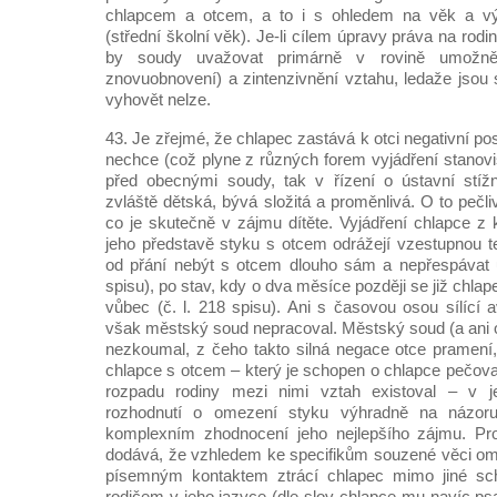
chlapcem a otcem, a to i s ohledem na věk a vý
(střední školní věk). Je-li cílem úpravy práva na rodi
by soudy uvažovat primárně v rovině umožnění
znovuobnovení) a zintenzivnění vztahu, ledaže jsou 
vyhovět nelze.
43. Je zřejmé, že chlapec zastává k otci negativní po
nechce (což plyne z různých forem vyjádření stanovi
před obecnými soudy, tak v řízení o ústavní stížn
zvláště dětská, bývá složitá a proměnlivá. O to pečli
co je skutečně v zájmu dítěte. Vyjádření chlapce z
jeho představě styku s otcem odrážejí vzestupnou t
od přání nebýt s otcem dlouho sám a nepřespávat u
spisu), po stav, kdy o dva měsíce později se již chla
vůbec (č. l. 218 spisu). Ani s časovou osou sílící 
však městský soud nepracoval. Městský soud (a ani o
nezkoumal, z čeho takto silná negace otce pramení,
chlapce s otcem – který je schopen o chlapce pečova
rozpadu rodiny mezi nimi vztah existoval – v je
rozhodnutí o omezení styku výhradně na názoru a
komplexním zhodnocení jeho nejlepšího zájmu. Pr
dodává, že vzhledem ke specifikům souzené věci o
písemným kontaktem ztrácí chlapec mimo jiné sc
rodičem v jeho jazyce (dle slov chlapce mu navíc ps