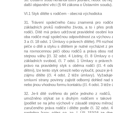
další objasnění věci (§ 44 zákona o Ústavním soudu).
VI.1 Styk dítěte s rodičem - obecná východiska
31. Trávení společného času znamená pro rodiče
základních prvků rodinného života, a to i přes pr
rodiči. Dítě má právo udržovat pravidelné osobní ko
oba rodiče mají společnou odpovědnost za výchovu a v
3 a čl. 18 odst. 1 Úmluvy o právech dítěte). Při rozho
péče o dítě a styku s dítětem je nutné vycházet z p
na rovnocennou péči obou rodičů a práva obou rodi
stejnou váhu [čl. 32 odst. 4 Listiny, čl. 8 Úmluvy o
základních svobod, čl. 7 odst. 1 Úmluvy o právech d
právo na pravidelný styk s oběma rodiči (čl. 4 od
dětmi), lze tento styk omezit nebo vyloučit, pouze je-l
zájmu dítěte (čl. 4 odst. 2 téže úmluvy). Vyžaduje-
smluvní strany povinny zajistit odborný dohled nad 
nebo jinou vhodnou formu kontaktu (čl. 4 odst. 3 téže 
32. Je-li dítě svěřeno do péče jednoho z rodičů, 
umožněno stýkat se s druhým rodičem v takové 
(podílet se na jeho výchově v zásadě stejnou měrou)
zaručeného práva rodiče i dítěte podle čl. 32 odst. 4
naplněna [srov. nález sp. zn. I. ÚS 153/16 ze dn