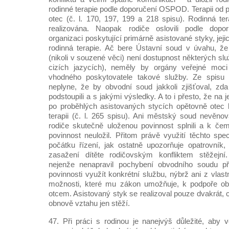
rodinné terapie podle doporučení OSPOD. Terapii od 
otec (č. l. 170, 197, 199 a 218 spisu). Rodinná te
realizována. Naopak rodiče oslovili podle do
organizaci poskytující primárně asistované styky, jeji
rodinná terapie. Ač bere Ústavní soud v úvahu, že
(nikoli v souzené věci) není dostupnost některých sl
cizích jazycích), neměly by orgány veřejné moci
vhodného poskytovatele takové služby. Ze spisu 
neplyne, že by obvodní soud jakkoli zjišťoval, zda 
podstoupili a s jakými výsledky. A to i přesto, že na
po proběhlých asistovaných stycích opětovně otec 
terapii (č. l. 265 spisu). Ani městský soud nevěno
rodiče skutečně uloženou povinnost splnili a k če
povinnost neuložil. Přitom právě využití těchto spe
počátku řízení, jak ostatně upozorňuje opatrovník
zasažení dítěte rodičovským konfliktem stěžejní
nejenže nenapravil pochybení obvodního soudu př
povinnosti využít konkrétní službu, nýbrž ani z vlastní
možnosti, které mu zákon umožňuje, k podpoře ob
otcem. Asistovaný styk se realizoval pouze dvakrát,
obnově vztahu jen stěží.
47. Při práci s rodinou je nanejvýš důležité, aby 