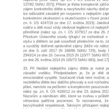
137/82 SbNU 207)]. Přitom je třeba komplexně zjišťo
zájem konkrétního dítěte a nevyhovění návrhu dotčen
lze odůvodnit zásadně jen rozporem s nejlepším zá
konkrétními okolnostmi a skutečnostmi v řízení prok
zn. II. ÚS 4247/18 ze dne 17. května 2019). Jakéko
rodiče o dítě musí vždy sledovat legitimní cíl nejlepš
přiměřené (nález sp. zn. I. ÚS 1079/17 ze dne 26. 
Přezkum Ústavního soudu týkající se rozhodnutí o 
styku s dítětem se pak soustředí především na to, z
a vyvážily dotčené oprávněné zájmy (blíže viz nález
ze dne 5. září 2017 (N 168/86 SbNU 729), body 1
2943/14 ze dne 16. června 2015 (N 110/77 SbNU 607) 
ze dne 26. května 2014 (N 105/73 SbNU 683), bod 17]
33. Při hledání nejlepšího zájmu dítěte je nutné 
zásadní vodítko. Předpokladem je, že je dítě 
emocionálně vyspělé. Současně však není možné, a
nezletilého dítěte bez dalšího převzaly a své rozhodnu
přání, namísto na pečlivém a komplexním posuzování 
nález sp. zn. II. ÚS 4160/12 ze dne 23. dubna 201
Názorům a námitkám dětí, které se mohou v průběh
věnována patřičná pozornost. To neznamená, 
bezvýhradně respektovat. Takovým přístupem nejlep