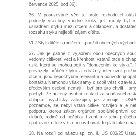
července 2025, bod 36).
36. V posuzované věci je proto rozhodující otá
podnikly všechny vhodné kroky, jež mohly být 
usnadnění styku mezi otcem a chlapcem, a dostatečn
rozsahu styku nejlepší zájem dítěte.
VI.2 Styk dítěte s rodičem – použití obecných výcho
37. Jak je patrné z vyjádření obou obecných soud
vědomy citlivosti věci a křehkosti vztahů otce s chla
rizik, která se mohou pojit s "donucením ke styku". P
provázely průběh styku a odrážely intenzivní proží
otcem, jsou nepochybně relevantní a odůvodňují opat
kontaktu. Nemohou však samy o sobě vést k závěru, 
především osobní, nemají – byť pro tuto chvíli – s
pochyb, že nucený osobní kontakt za současného st
chlapce psychicky zatěžující, jak zmiňuje i OS
poznámce, že nebyl vztah citlivě rozvíjen a je ne
podporu, kterou zákon orgánům sociálně-právní o
ukládá, rodině od počátku řízení a v jeho průběhu
opatrovník dítěte v řízení navrhoval. To platí také o 
38. Na rozdíl od nálezu sp. zn. II. ÚS 603/25 Ústa