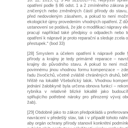
opatření podle § 86 odst. 1 a 2 zmíněného zákona 
zničených nebo změněných částí přírody do stavu
před nedovoleným zásahem, a pokud to není možn
ekologické újmy provedením vhodných opatření. Z d
ustanovení se podává, že jde o modifikaci nápravy ek
pracují například také předpisy o odpadech nebo t
opatření k nápravě je proto reparační a sleduje zcela 
přestupek.“ (bod 33)
[28] Smyslem a účelem opatření k nápravě podle 
přírody a krajiny je tedy primárně reparace – navr
krajiny do původního stavu. A pokud to není možn
povinnému jinou vhodnou formu kompenzace – zde 
řadu živočichů, včetně zvláště chráněných druhů, b
hřiště na lokalitě Všebořický lalok. Vhodnou kompen
jednání žalobkyně byla určena obnova funkcí – reko
rybníka v relativně blízké lokalitě jako budouc
splňujícího potřebné nároky pro přirozený vývoj obo
žab).
[29] Obdobně jako to zákon předpokládá u preferovan
navrácení v předešlý stav, tak i v případě tohoto náhr
aby orgán ochrany přírody stanovil konkrétní podmín