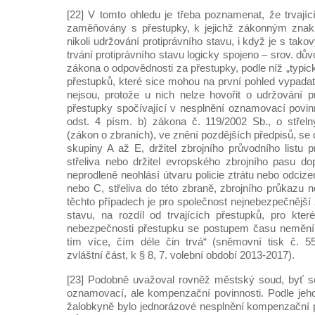
[22] V tomto ohledu je třeba poznamenat, že trvajíc
zaměňovány s přestupky, k jejichž zákonným znaků
nikoli udržování protiprávního stavu, i když je s tak
trvání protiprávního stavu logicky spojeno – srov. d
zákona o odpovědnosti za přestupky, podle níž „typi
přestupků, které sice mohou na první pohled vypadat j
nejsou, protože u nich nelze hovořit o udržování pr
přestupky spočívající v nesplnění oznamovací povinn
odst. 4 písm. b) zákona č. 119/2002 Sb., o střeln
(zákon o zbraních), ve znění pozdějších předpisů, se 
skupiny A až E, držitel zbrojního průvodního listu 
střeliva nebo držitel evropského zbrojního pasu do
neprodleně neohlásí útvaru policie ztrátu nebo odcize
nebo C, střeliva do této zbraně, zbrojního průkazu 
těchto případech je pro společnost nejnebezpečnější
stavu, na rozdíl od trvajících přestupků, pro kter
nebezpečnosti přestupku se postupem času nemění 
tím více, čím déle čin trvá“ (sněmovní tisk č. 5
zvláštní část, k § 8, 7. volební období 2013-2017).
[23] Podobně uvažoval rovněž městský soud, byť se
oznamovací, ale kompenzační povinnosti. Podle jeh
žalobkyně bylo jednorázové nesplnění kompenzační 