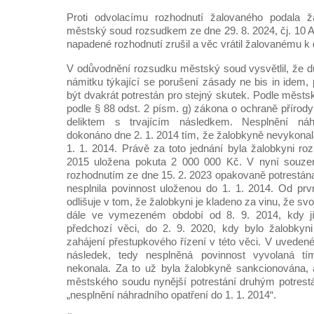
Proti odvolacímu rozhodnutí žalovaného podala ž
městský soud rozsudkem ze dne 29. 8. 2024, čj. 10 A
napadené rozhodnutí zrušil a věc vrátil žalovanému k 
V odůvodnění rozsudku městský soud vysvětlil, že d
námitku týkající se porušení zásady ne bis in idem,
být dvakrát potrestán pro stejný skutek. Podle měst
podle § 88 odst. 2 písm. g) zákona o ochraně přírod
deliktem s trvajícím následkem. Nesplnění náh
dokonáno dne 2. 1. 2014 tím, že žalobkyně nevykonal
1. 1. 2014. Právě za toto jednání byla žalobkyni ro
2015 uložena pokuta 2 000 000 Kč. V nyní souzen
rozhodnutím ze dne 15. 2. 2023 opakovaně potrestána
nesplnila povinnost uloženou do 1. 1. 2014. Od prv
odlišuje v tom, že žalobkyni je kladeno za vinu, že svoj
dále ve vymezeném období od 8. 9. 2014, kdy jí
předchozí věci, do 2. 9. 2020, kdy bylo žalobky
zahájení přestupkového řízení v této věci. V uveden
následek, tedy nesplněná povinnost vyvolaná t
nekonala. Za to už byla žalobkyně sankcionována, 
městského soudu nynější potrestání druhým potrest
„nesplnění náhradního opatření do 1. 1. 2014“.