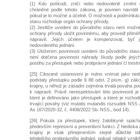
(1) Kdo poškodí, zničí nebo nedovoleně změní čá
chráněné podle tohoto zákona, je povinen navrátit
pokud je to možné a účelné. O možnosti a podmínká
stavu rozhoduje orgán ochrany přírody.
(2) Jestliže uvedení do původního stavu není možn
ochrany přírody uložit povinnému, aby provedl přimě
nápravě. Jejich účelem je kompenzovat, byť j
nedovoleného jednání.
(3) Uložením povinnosti uvedení do původního stavu
není dotčena povinnost náhrady škody podle jinýc
postihu za přestupek nebo protiprávní jednání či trestn
[25] Citované ustanovení je nutno vnímat jako ned
podstaty přestupku podle § 88 odst. 2 písm. g) zák
krajiny, u něhož je zásadní zejména trvalá povaha pov
k nápravě. Právě nerespektování této povinnosti je
které je definováno jako přestupek a které je rozhod
trvající povahy (viz mutatis mutandis rozsudek NSS z
As 167/2020-32, č. 4408/2022 Sb. NSS., bod 14).
[26] Pokuta za přestupek, který žalobkyně spách
především represivní a preventivní funkci. Z hlediska
krajiny je však přinejmenším stejně důležité ods
tehdejšího protiprávního jednání, pokud nějaké vznikl