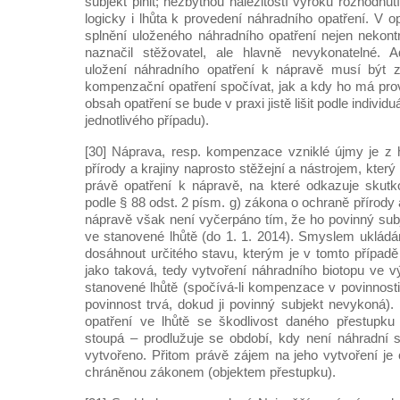
subjekt plnit; nezbytnou náležitostí výroku rozhodnu
logicky i lhůta k provedení náhradního opatření. V 
splnění uloženého náhradního opatření nejen nekontr
naznačil stěžovatel, ale hlavně nevykonatelné. A
uložení náhradního opatření k nápravě musí být 
kompenzační opatření spočívat, jak a kdy ho má prov
obsah opatření se bude v praxi jistě lišit podle individ
jednotlivého případu).
[30] Náprava, resp. kompenzace vzniklé újmy je z 
přírody a krajiny naprosto stěžejní a nástrojem, který 
právě opatření k nápravě, na které odkazuje skutk
podle § 88 odst. 2 písm. g) zákona o ochraně přírody a
nápravě však není vyčerpáno tím, že ho povinný subj
ve stanovené lhůtě (do 1. 1. 2014). Smyslem ukládán
dosáhnout určitého stavu, kterým je v tomto přípa
jako taková, tedy vytvoření náhradního biotopu ve v
stanovené lhůtě (spočívá-li kompenzace v povinnosti
povinnost trvá, dokud ji povinný subjekt nevykoná)
opatření ve lhůtě se škodlivost daného přestupk
stoupá – prodlužuje se období, kdy není náhradní s
vytvořeno. Přitom právě zájem na jeho vytvoření je
chráněnou zákonem (objektem přestupku).