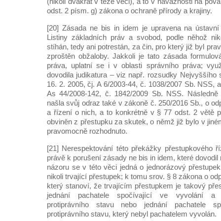
(nikoli dvakrát v téže věci), a to v návaznosti na po
odst. 2 písm. g) zákona o ochraně přírody a krajiny.
[20] Zásada ne bis in idem je upravena na ústavní 
Listiny základních práv a svobod, podle něhož ni
stíhán, tedy ani potrestán, za čin, pro který již byl
zproštěn obžaloby. Jakkoli je tato zásada formulová
práva, uplatní se i v oblasti správního práva; využ
dovodila judikatura – viz např. rozsudky Nejvyššího
16. 2. 2005, čj. A 6/2003-44, č. 1038/2007 Sb. NSS, a
As 44/2008-142, č. 1842/2009 Sb. NSS. Následně 
našla svůj odraz také v zákoně č. 250/2016 Sb., o o
a řízení o nich, a to konkrétně v § 77 odst. 2 větě
obviněn z přestupku za skutek, o němž již bylo v jiné
pravomocně rozhodnuto.
[21] Nerespektování této překážky přestupkového ř
právě k porušení zásady ne bis in idem, které dovodil
názoru se v této věci jedná o jednorázový přestupek
nikoli trvající přestupek; k tomu srov. § 8 zákona o o
který stanoví, že trvajícím přestupkem je takový př
jednání pachatele spočívající ve vyvolání a
protiprávního stavu nebo jednání pachatele sp
protiprávního stavu, který nebyl pachatelem vyvolán.