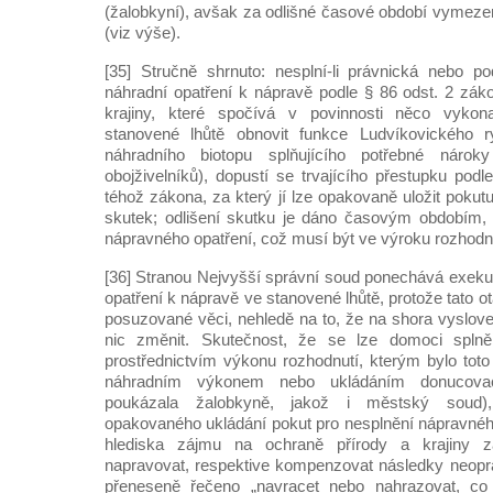
(žalobkyní), avšak za odlišné časové období vymeze
(viz výše).
[35] Stručně shrnuto: nesplní-li právnická nebo po
náhradní opatření k nápravě podle § 86 odst. 2 zák
krajiny, které spočívá v povinnosti něco vykon
stanovené lhůtě obnovit funkce Ludvíkovického r
náhradního biotopu splňujícího potřebné nárok
obojživelníků), dopustí se trvajícího přestupku pod
téhož zákona, za který jí lze opakovaně uložit pokut
skutek; odlišení skutku je dáno časovým obdobím, 
nápravného opatření, což musí být ve výroku rozhod
[36] Stranou Nejvyšší správní soud ponechává exek
opatření k nápravě ve stanovené lhůtě, protože tato
posuzované věci, nehledě na to, že na shora vyslo
nic změnit. Skutečnost, že se lze domoci splně
prostřednictvím výkonu rozhodnutí, kterým bylo toto
náhradním výkonem nebo ukládáním donucovac
poukázala žalobkyně, jakož i městský soud)
opakovaného ukládání pokut pro nesplnění nápravného
hlediska zájmu na ochraně přírody a krajiny z
napravovat, respektive kompenzovat následky neopr
přeneseně řečeno „navracet nebo nahrazovat, co 