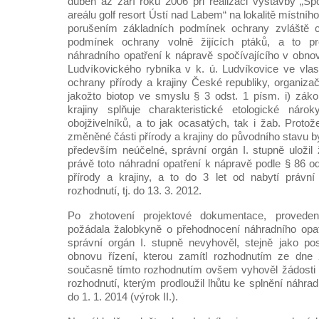
duben až září roku 2006 při realizaci výstavby „Sp
areálu golf resort Ústí nad Labem“ na lokalitě místní
porušením základních podmínek ochrany zvláště c
podmínek ochrany volně žijících ptáků, a to p
náhradního opatření k nápravě spočívajícího v obnov
Ludvíkovického rybníka v k. ú. Ludvíkovice ve vlast
ochrany přírody a krajiny České republiky, organiza
jakožto biotop ve smyslu § 3 odst. 1 písm. i) zák
krajiny splňuje charakteristické etologické náro
obojživelníků, a to jak ocasatých, tak i žab. Proto
změněné části přírody a krajiny do původního stavu 
především neúčelné, správní orgán I. stupně uložil 
právě toto náhradní opatření k nápravě podle § 86 o
přírody a krajiny, a to do 3 let od nabytí práv
rozhodnutí, tj. do 13. 3. 2012.
Po zhotovení projektové dokumentace, provede
požádala žalobkyně o přehodnocení náhradního opa
správní orgán I. stupně nevyhověl, stejně jako po
obnovu řízení, kterou zamítl rozhodnutím ze dne 2
současně tímto rozhodnutím ovšem vyhověl žádosti 
rozhodnutí, kterým prodloužil lhůtu ke splnění náhra
do 1. 1. 2014 (výrok II.).