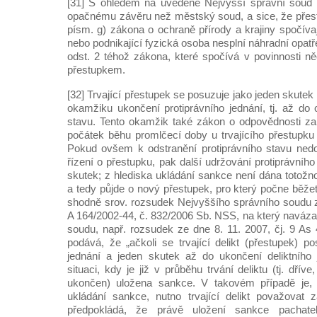
[31] S ohledem na uvedené Nejvyšší správní soud k
opačnému závěru než městský soud, a sice, že přest
písm. g) zákona o ochraně přírody a krajiny spočíva
nebo podnikající fyzická osoba nesplní náhradní opatř
odst. 2 téhož zákona, které spočívá v povinnosti ně
přestupkem.
[32] Trvající přestupek se posuzuje jako jeden skutek
okamžiku ukončení protiprávního jednání, tj. až do 
stavu. Tento okamžik také zákon o odpovědnosti za
počátek běhu promlčecí doby u trvajícího přestupku 
Pokud ovšem k odstranění protiprávního stavu nedo
řízení o přestupku, pak další udržování protiprávníh
skutek; z hlediska ukládání sankce není dána totožn
a tedy půjde o nový přestupek, pro který počne běže
shodně srov. rozsudek Nejvyššího správního soudu ze
A 164/2002-44, č. 832/2006 Sb. NSS, na který navázala
soudu, např. rozsudek ze dne 8. 11. 2007, čj. 9 As
podává, že „ačkoli se trvající delikt (přestupek) p
jednání a jeden skutek až do ukončení deliktního je
situaci, kdy je již v průběhu trvání deliktu (tj. dříve
ukončen) uložena sankce. V takovém případě je, 
ukládání sankce, nutno trvající delikt považovat
předpokládá, že právě uložení sankce pachate