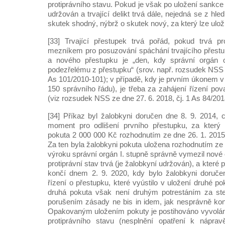
protiprávního stavu. Pokud je však po uložení sankce 
udržován a trvající delikt trvá dále, nejedná se z hle
skutek shodný, nýbrž o skutek nový, za který lze uloži
[33] Trvající přestupek trvá pořád, pokud trvá pr
mezníkem pro posuzování spáchání trvajícího přest
a nového přestupku je „den, kdy správní orgán o
podezřelému z přestupku“ (srov. např. rozsudek NSS z
As 101/2010-101); v případě, kdy je prvním úkonem v 
150 správního řádu), je třeba za zahájení řízení po
(viz rozsudek NSS ze dne 27. 6. 2018, čj. 1 As 84/201
[34] Příkaz byl žalobkyni doručen dne 8. 9. 2014, c
moment pro odlišení prvního přestupku, za který 
pokuta 2 000 000 Kč rozhodnutím ze dne 26. 1. 2015
Za ten byla žalobkyni pokuta uložena rozhodnutím ze 
výroku správní orgán I. stupně správně vymezil nové
protiprávní stav trvá (je žalobkyní udržován), a které
končí dnem 2. 9. 2020, kdy bylo žalobkyni doruče
řízení o přestupku, které vyústilo v uložení druhé p
druhá pokuta však není druhým potrestáním za stej
porušením zásady ne bis in idem, jak nesprávně ko
Opakovaným uložením pokuty je postihováno vyvolán
protiprávního stavu (nesplnění opatření k nápra