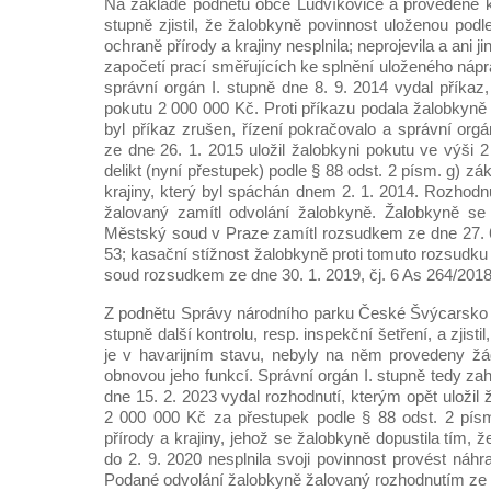
Na základě podnětu obce Ludvíkovice a provedené ko
stupně zjistil, že žalobkyně povinnost uloženou pod
ochraně přírody a krajiny nesplnila; neprojevila a ani 
započetí prací směřujících ke splnění uloženého náp
správní orgán I. stupně dne 8. 9. 2014 vydal příkaz,
pokutu 2 000 000 Kč. Proti příkazu podala žalobkyně
byl příkaz zrušen, řízení pokračovalo a správní org
ze dne 26. 1. 2015 uložil žalobkyni pokutu ve výši 
delikt (nyní přestupek) podle § 88 odst. 2 písm. g) z
krajiny, který byl spáchán dnem 2. 1. 2014. Rozhodn
žalovaný zamítl odvolání žalobkyně. Žalobkyně se 
Městský soud v Praze zamítl rozsudkem ze dne 27. 6.
53; kasační stížnost žalobkyně proti tomuto rozsudku
soud rozsudkem ze dne 30. 1. 2019, čj. 6 As 264/2018
Z podnětu Správy národního parku České Švýcarsko p
stupně další kontrolu, resp. inspekční šetření, a zjisti
je v havarijním stavu, nebyly na něm provedeny žá
obnovou jeho funkcí. Správní orgán I. stupně tedy zah
dne 15. 2. 2023 vydal rozhodnutí, kterým opět uložil 
2 000 000 Kč za přestupek podle § 88 odst. 2 pís
přírody a krajiny, jehož se žalobkyně dopustila tím, 
do 2. 9. 2020 nesplnila svoji povinnost provést náhr
Podané odvolání žalobkyně žalovaný rozhodnutím ze d