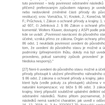
tuto povinnost – tedy povinnost odstranění následk
přičemž preferovaným způsobem nápravy je uvede
nebo nedovoleně změněné části přírody do původ
restituce); srov. Vomáčka, V.; Knotek, J.; Konečná, M
F.; Průchová, I. Zákon o ochraně přírody a krajiny. 1.
až 607, či Jelínková J. § 86 Zákon o ochraně příro
komentář. Wolters Kluwer, dostupný z ASPI podle práv
kde se uvádí: „Povinnost navrácení do původního sta
účelné, vzniká přímo ze zákona. Orgán ochrany přír
86 odst. 1 neukládá povinnost uvedení do původního
tom, že uvedení do původního stavu je možné a úč
podmínky (přinejmenším lhůtu, dokdy má být uved
provedeno, pokud samotný způsob ‚provedení‘ je
hlediska nesporný).“
[27] Není-li uvedení do původního stavu možné a úče
přírody přistoupit k uložení přiměřeného náhradního 
§ 86 odst. 2 zákona o ochraně přírody a krajiny, jako
které byla (vedle pokuty za přestupek) uložena v 
naturální kompenzace; viz blíže § 86 odst. 3 záko
krajiny, který připouští souběžné uplatnění deliktní 
odstranění následků. Nutno přitom poznamenat, ž
následků nemá sankční charakter, jak uvedl v odův
16. 12. 2019, čj. 3 As 322/2017-70, Nejvyšší správ