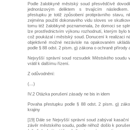
Podle žalobkyně městský soud přesvědčivě dovodil
jednorázovým deliktem s trvajícím následke
přestupku je totiž způsobení protiprávního stavu, ni
zejména použití dokonavého vidu sloves ve skutkov
tomu též žalobkyně poznamenala, že domoci se spln
lze prostřednictvím výkonu rozhodnutí, kterým bylo t
což poukázal i městský soud. Donucení k realizaci ná
objektivně možné nezávisle na opakovaném ukládá
podle § 88 odst. 2 písm. g) zákona o ochraně přírody a
Nejvyšší správní soud rozsudek Městského soudu v
vrátil k dalšímu řízení.
Z odůvodnění:
(…)
IV.2 Otázka porušení zásady ne bis in idem
Povaha přestupku podle § 88 odst. 2 písm. g) záko
krajiny
[19] Dále se Nejvyšší správní soud zabýval kasační
závěr městského soudu, podle něhož došlo k porušen