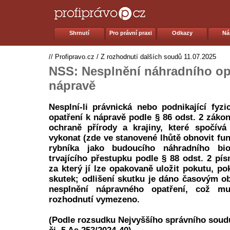
Shrnutí
Pro právní praxi
Odkazy
Ná
//
Profipravo.cz
/
Z rozhodnutí dalších soudů
11.07.2025
NSS: Nesplnění náhradního op
nápravě
Nesplní-li právnická nebo podnikající fyz
opatření k nápravě podle § 86 odst. 2 zákon
ochraně přírody a krajiny, které spočívá
vykonat (zde ve stanovené lhůtě obnovit fu
rybníka jako budoucího náhradního bio
trvajícího přestupku podle § 88 odst. 2 pí
za který jí lze opakovaně uložit pokutu, p
skutek; odlišení skutku je dáno časovým o
nesplnění nápravného opatření, což m
rozhodnutí vymezeno.
(Podle rozsudku Nejvyššího správního soudu