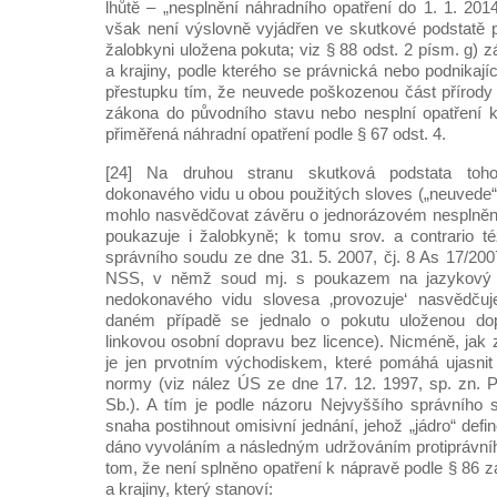
lhůtě – „nesplnění náhradního opatření do 1. 1. 201
však není výslovně vyjádřen ve skutkové podstatě p
žalobkyni uložena pokuta; viz § 88 odst. 2 písm. g) 
a krajiny, podle kterého se právnická nebo podnikají
přestupku tím, že neuvede poškozenou část přírody
zákona do původního stavu nebo nesplní opatření k
přiměřená náhradní opatření podle § 67 odst. 4.
[24] Na druhou stranu skutková podstata toho
dokonavého vidu u obou použitých sloves („neuvede“ 
mohlo nasvědčovat závěru o jednorázovém nesplnění 
poukazuje i žalobkyně; k tomu srov. a contrario t
správního soudu ze dne 31. 5. 2007, čj. 8 As 17/200
NSS, v němž soud mj. s poukazem na jazykový vý
nedokonavého vidu slovesa ‚provozuje‘ nasvědčuje 
daném případě se jednalo o pokutu uloženou dopr
linkovou osobní dopravu bez licence). Nicméně, jak
je jen prvotním východiskem, které pomáhá ujasnit
normy (viz nález ÚS ze dne 17. 12. 1997, sp. zn. P
Sb.). A tím je podle názoru Nejvyššího správního
snaha postihnout omisivní jednání, jehož „jádro“ defi
dáno vyvoláním a následným udržováním protiprávníh
tom, že není splněno opatření k nápravě podle § 86 
a krajiny, který stanoví: