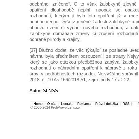
odebráno, zničeno“. O to však žalobkyně zjevně
opatření dlouhodobě neplní, naopak se opako
rozhodnutí, kterým jí bylo toto opatření již v ro
nepřipomenout výše zmíněné žádosti žalobkyně o př
obnovu řízení či vydání nového rozhodnutí, a dál
žalobkyně domáhala změny či zrušení rozhodnut
ochraně přírody a krajiny.
[37] Dlužno dodat, že věc týkající se posledně uved
návrhu byla předmětem posouzení i ze strany Nejvy
který se jako otázkou předběžnou zabýval žalobkyn
rozhodnutí o náhradním opatření k nápravě z roku 
srov. v podrobnostech rozsudek Nejvyššího správní
2018, čj. 10 As 166/2018-51, zejm. body 17 až 22.
Autor: SbNSS
Home
|
O nás
|
Kontakt
|
Reklama
|
Právní doložka
|
RSS
|
Po
© 2005-2024 ProfiPravo.cz, s.r.o.