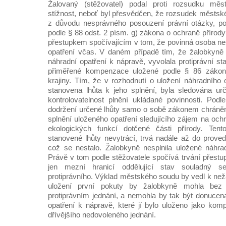
Žalovaný (stěžovatel) podal proti rozsudku mě
stížnost, neboť byl přesvědčen, že rozsudek městs
z důvodu nesprávného posouzení právní otázky, po
podle § 88 odst. 2 písm. g) zákona o ochraně přírod
přestupkem spočívajícím v tom, že povinná osoba nes
opatření včas. V daném případě tím, že žalobkyně 
náhradní opatření k nápravě, vyvolala protiprávní st
přiměřené kompenzace uložené podle § 86 zákon
krajiny. Tím, že v rozhodnutí o uložení náhradního 
stanovena lhůta k jeho splnění, byla sledována ur
kontrolovatelnost plnění ukládané povinnosti. Podl
dodržení určené lhůty samo o sobě zákonem chráně
splnění uloženého opatření sledujícího zájem na och
ekologických funkcí dotčené části přírody. Ten
stanovené lhůty nevytrácí, trvá nadále až do proved
což se nestalo. Žalobkyně nesplnila uložené náhra
Právě v tom podle stěžovatele spočívá trvání přestu
jen mezní hranicí oddělující stav souladný
protiprávního. Výklad městského soudu by vedl k ne
uložení první pokuty by žalobkyně mohla bez 
protiprávním jednání, a nemohla by tak být donucen
opatření k nápravě, které jí bylo uloženo jako kom
dřívějšího nedovoleného jednání.