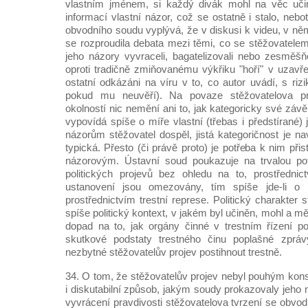
vlastním jménem, si každý divák mohl na věc učin
informací vlastní názor, což se ostatně i stalo, ne
obvodního soudu vyplývá, že v diskusi k videu, v ně
se rozproudila debata mezi těmi, co se stěžovatelem s
jeho názory vyvraceli, bagatelizovali nebo zesměšňo
oproti tradičně zmiňovanému výkřiku "hoří" v uzavř
ostatní odkázáni na víru v to, co autor uvádí, s ri
pokud mu neuvěří). Na povaze stěžovatelova p
okolností nic nemění ani to, jak kategoricky své závě
vypovídá spíše o míře vlastní (třebas i předstírané) 
názorům stěžovatel dospěl, jistá kategoričnost je nav
typická. Přesto (či právě proto) je potřeba k nim při
názorovým. Ústavní soud poukazuje na trvalou po
politických projevů bez ohledu na to, prostředni
ustanovení jsou omezovány, tím spíše jde-li o 
prostřednictvím trestní represe. Politický charakter 
spíše politický kontext, v jakém byl učiněn, mohl a m
dopad na to, jak orgány činné v trestním řízení p
skutkové podstaty trestného činu poplašné zprá
nezbytné stěžovatelův projev postihnout trestně.
34. O tom, že stěžovatelův projev nebyl pouhým kons
i diskutabilní způsob, jakým soudy prokazovaly jeho
vyvrácení pravdivosti stěžovatelova tvrzení se obvod