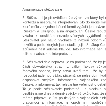
II.
Argumentace stěžovatele
5. Stěžovatel je přesvědčen, že výrok, za který byl
kontextu a nesprávně interpretován. Šlo do určité mí
které mělo ve zjednodušené formě vyjádřit jeho názor 
Ruskem a Ukrajinou a na angažování České republ
vztahu k desítkám nezodpovědných vyjádření poli
Stěžovatel prý navíc vycházel z názorů odborník
nevěřit a podle kterých jsou letadla, jejichž nákup Č
způsobilá nést jaderné hlavice. Tato informace není 
toliko s nadsázkou interpretoval.
6. Stěžovatel dále nepovažuje za prokázané, že by j
části obyvatelstva strach z války. Takový výklad
řadového občana, který sotva uvěří tomu, že by p
rozpoutat jadernou válku, přičemž se nelze domnívat
disponovat stejnými informacemi vojenského zpra
činitelé, a informovat tak relevantně veřejnost o detai
To je podle stěžovatele podstatné i z hlediska sp
Jestliže jsme dnes a denně svědky výroků o tom, že j
máme připravit, z úst politických a vojenských činit
pravomoci a informace, je oproti nim společen