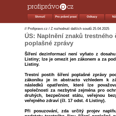
Shrnutí
Pro právní praxi
Odkazy
Ná
//
Profipravo.cz
/
Z rozhodnutí dalších soudů
25.04.2025
ÚS: Naplnění znaků trestného č
poplašné zprávy
Šíření dezinformací není vyňato z dosahu
Listiny; lze je omezit jen zákonem a za pod
Listiny.
Trestní postih šíření poplašné zprávy po
zákoníku je in abstracto vzhledem k zá
následků opatřením, které lze považov
společnosti za nezbytné zejména pro och
druhých, bezpečnost státu, veřejnou be
veřejného zdraví (čl. 17 odst. 4 Listiny).
Při posuzování, zda určitý projev naplň