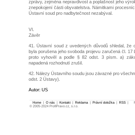
zprávy, zejména nepravdivost a poplašnost jeho výr
znepokojení části obyvatelstva. Námitkami procesníc
Ústavní soud pro nadbytečnost nezabýval.
VI.
Závěr
41. Ústavní soud z uvedených důvodů shledal, že 
byla porušena jeho svoboda projevu zaručená čl. 17 Li
proto vyhověl a podle § 82 odst. 3 písm. a) zá
napadená rozhodnutí zrušil.
42. Nálezy Ústavního soudu jsou závazné pro všechny
odst. 2 Ústavy).
Autor: US
Home
|
O nás
|
Kontakt
|
Reklama
|
Právní doložka
|
RSS
|
Po
© 2005-2024 ProfiPravo.cz, s.r.o.