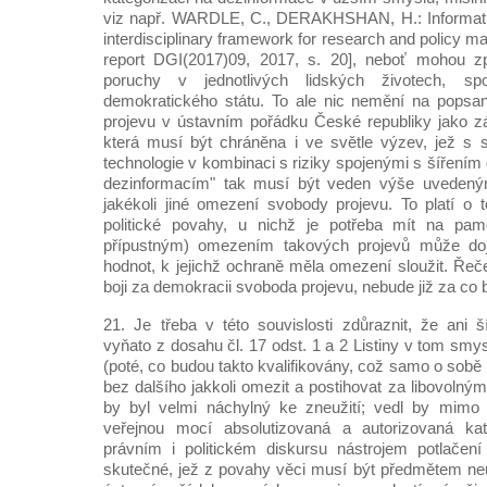
viz např. WARDLE, C., DERAKHSHAN, H.: Informati
interdisciplinary framework for research and policy m
report DGI(2017)09, 2017, s. 20], neboť mohou z
poruchy v jednotlivých lidských životech, s
demokratického státu. To ale nic nemění na pops
projevu v ústavním pořádku České republiky jako zá
která musí být chráněna i ve světle výzev, jež s 
technologie v kombinaci s riziky spojenými s šířením d
dezinformacím" tak musí být veden výše uvedenými
jakékoli jiné omezení svobody projevu. To platí o 
politické povahy, u nichž je potřeba mít na pam
přípustným) omezením takových projevů může dojí
hodnot, k jejichž ochraně měla omezení sloužit. Řečen
boji za demokracii svoboda projevu, nebude již za co 
21. Je třeba v této souvislosti zdůraznit, že ani š
vyňato z dosahu čl. 17 odst. 1 a 2 Listiny v tom smy
(poté, co budou takto kvalifikovány, což samo o sob
bez dalšího jakkoli omezit a postihovat za libovoln
by byl velmi náchylný ke zneužití; vedl by mimo
veřejnou mocí absolutizovaná a autorizovaná kat
právním i politickém diskursu nástrojem potlačení
skutečné, jež z povahy věci musí být předmětem neu