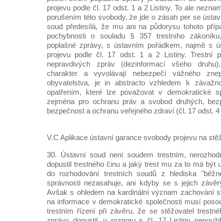
projevu podle čl. 17 odst. 1 a 2 Listiny. To ale nezna
porušením této svobody, že jde o zásah per se ústav
soud předesílá, že mu ani na půdorysu tohoto příp
pochybnosti o souladu § 357 trestního zákoníku, 
poplašné zprávy, s ústavním pořádkem, najmě s ú
projevu podle čl. 17 odst. 1 a 2 Listiny. Trestní 
nepravdivých zpráv (dezinformací všeho druhu)
charakter a vyvolávají nebezpečí vážného znep
obyvatelstva, je in abstracto vzhledem k závažno
opatřením, které lze považovat v demokratické s
zejména pro ochranu práv a svobod druhých, bezp
bezpečnost a ochranu veřejného zdraví (čl. 17 odst. 4 
V.C Aplikace ústavní garance svobody projevu na stě
30. Ústavní soud není soudem trestním, nerozhod
dopustil trestného činu a jaký trest mu za to má být 
do rozhodování trestních soudů z hlediska "běžn
správnosti nezasahuje, ani kdyby se s jejich závěr
Avšak s ohledem na kardinální význam zachování s
na informace v demokratické společnosti musí posou
trestním řízení při závěru, že se stěžovatel trestn
zprávy dopustil, v rozporu s čl. 17 Listiny nepouž