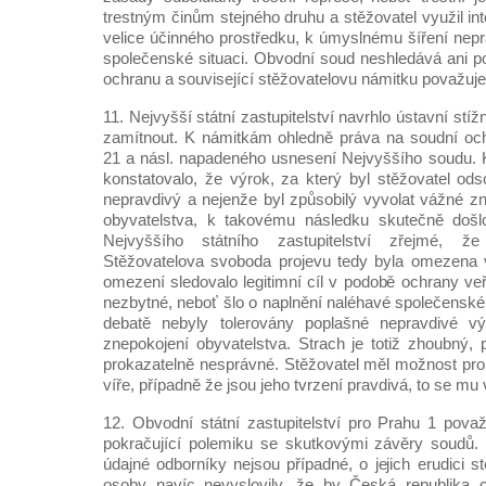
trestným činům stejného druhu a stěžovatel využil int
velice účinného prostředku, k úmyslnému šíření nepr
společenské situaci. Obvodní soud neshledává ani p
ochranu a související stěžovatelovu námitku považuje
11. Nejvyšší státní zastupitelství navrhlo ústavní stí
zamítnout. K námitkám ohledně práva na soudní oc
21 a násl. napadeného usnesení Nejvyššího soudu. 
konstatovalo, že výrok, za který byl stěžovatel od
nepravdivý a nejenže byl způsobilý vyvolat vážné zn
obyvatelstva, k takovému následku skutečně došlo
Nejvyššího státního zastupitelství zřejmé, 
Stěžovatelova svoboda projevu tedy byla omezena
omezení sledovalo legitimní cíl v podobě ochrany ve
nezbytné, neboť šlo o naplnění naléhavé společenské
debatě nebyly tolerovány poplašné nepravdivé vý
znepokojení obyvatelstva. Strach je totiž zhoubný,
prokazatelně nesprávné. Stěžovatel měl možnost prok
víře, případně že jsou jeho tvrzení pravdivá, to se mu
12. Obvodní státní zastupitelství pro Prahu 1 považ
pokračující polemiku se skutkovými závěry soudů.
údajné odborníky nejsou případné, o jejich erudici s
osoby navíc nevyslovily, že by Česká republika c