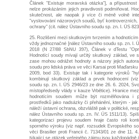
Článek "Existuje moravská otázka"], a přípustnost j
nelze prokázáním jejich pravdivosti podmiňovat. Hod
skutečnost, ale naopak ji více či méně volně interp
"vyslovování názorových soudů, byť kontroverzních,
ochrany" (cit. nález Ústavního soudu sp. zn. I. ÚS 823
25. Rozlišení mezi skutkovým tvrzením a hodnotíc
vždy jednoznačné [nález Ústavního soudu sp. zn. I. 
2018 (N 27/88 SbNU 397), Článek v dTestu "Oprav
Hodnotící soudy mívají určitý skutkový základ, ve 
zase mohou odrážet hodnoty a názory jejich autor
soudu pro lidská práva ve věci Karsai proti Maďarsku 
2009, bod 33). Existuje tak i kategorie výroků "hy
kombinují skutkový základ a prvek hodnocení (viz
soudu sp. zn. I. ÚS 2946/23 ze dne 26. 6. 2024, Svo
místopředsedy vlády v kauze Vrbětice). Hranice me
hodnotícím soudem může být rozmělňována i p
prostředků jako nadsázky či přehánění, kterým - jak
náleží ústavní ochrana, obzvláště pak v politické, resp.
nález Ústavního soudu sp. zn. IV. ÚS 1511/13). Spíš
kategorizaci projevu soudem hraje často roli kon
sporného výroku (viz např. rozsudek Evropského so
věci Brasilier proti Francii č. 71343/01 ze dne 11. 
týkající se otázek veřejného zájmu jsou každopádně