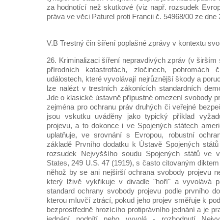
za hodnotící než skutkové (viz např. rozsudek Evro
práva ve věci Paturel proti Francii č. 54968/00 ze dne 
V.B Trestný čin šíření poplašné zprávy v kontextu sv
26. Kriminalizaci šíření nepravdivých zpráv (v širší
přírodních katastrofách, zločinech, pohromách 
událostech, které vyvolávají nejrůznější škody a poru
lze nalézt v trestních zákonících standardních dem
Jde o klasické ústavně přípustné omezení svobody pr
zejména pro ochranu práv druhých či veřejné bezpe
jsou vskutku uváděny jako typický příklad vyžad
projevu, a to dokonce i ve Spojených státech ameri
uplatňuje, ve srovnání s Evropou, robustní ochr
základě Prvního dodatku k Ústavě Spojených států 
rozsudek Nejvyššího soudu Spojených států ve v
States, 249 U.S. 47 (1919), s často citovaným dikte
něhož by se ani nejširší ochrana svobody projevu n
který lživě vykřikuje v divadle "hoří" a vyvolává p
standard ochrany svobody projevu podle prvního do
kterou mluvčí ztrácí, pokud jeho projev směřuje k p
bezprostředně hrozícího protiprávního jednání a je 
jednání podnítí nebo vyvolá - rozhodnutí Nej