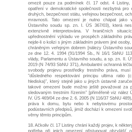
omezit pouze za podmínek čl. 17 odst. 4 Listiny, 
opatření v demokratické společnosti nezbytná pro
druhých, bezpečnost státu, veřejnou bezpečnost, och
mravnosti. Tato omezení je nutno chápat jako vý
Ústavního soudu sp. zn. I. ÚS 367/03), která nes
extenzivně interpretována. V hraničních situac
upřednostnění výkladu ve prospěch základního prá
nejde-li o kolizi s jiným základním právem jiné osoby,
chráněným veřejným dobrem [nálezy Ústavního soud
ze dne 12. 4. 1994 (91/1994 Sb., N 16/1 SbNU 113)
vlády, Parlamentu a Ústavního soudu, a sp. zn. II. 
2019 (N 74/93 SbNU 371), Ambulantní ochranná léčba
svobody projevu prostředky trestního práva, musí
"důsledného respektování principu ultima ratio 
hlediska)", který stejně jako u jiných ústavně zaruč
takové omezení bude možno ještě považovat za pr
sledovaným trestním řízením" [přiměřeně viz nález 
IV. ÚS 469/04 ze dne 2. 6. 2005 (N 116/37 SbNU 489
práva k domu, bytu nebo k nebytovému prostor
podústavních předpisů, jimiž dochází k omezení svob
věrny těmto principům.
18. Ačkoliv čl. 17 Listiny chrání každý projev, k někte
potřeba při jejich omezení přistupovat obzvlášť 