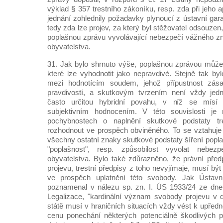
výklad § 357 trestního zákoníku, resp. zda při jeho a
jednání zohlednily požadavky plynoucí z ústavní gar
tedy zda lze projev, za který byl stěžovatel odsouze
poplašnou zprávu vyvolávající nebezpečí vážného zn
obyvatelstva.
31. Jak bylo shrnuto výše, poplašnou zprávou může 
které lze vyhodnotit jako nepravdivé. Stejně tak by
mezi hodnotícím soudem, jehož přípustnost zás
pravdivostí, a skutkovým tvrzením není vždy jed
často určitou hybridní povahu, v níž se mísí 
subjektivním hodnocením. V této souvislosti je 
pochybnostech o naplnění skutkové podstaty tr
rozhodnout ve prospěch obviněného. To se vztahuje
všechny ostatní znaky skutkové podstaty šíření poplaš
"poplašnost", resp. způsobilost vyvolat nebezp
obyvatelstva. Bylo také zdůrazněno, že právní pře
projevu, trestní předpisy z toho nevyjímaje, musí bý
ve prospěch uplatnění této svobody. Jak Ústav
poznamenal v nálezu sp. zn. I. ÚS 1933/24 ze dne
Legalizace, "kardinální význam svobody projevu v
státě musí v hraničních situacích vždy vést k upředno
cenu ponechání některých potenciálně škodlivých pr