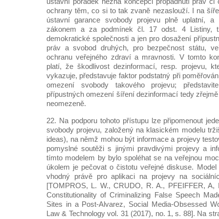
ústavní pořádek nezná koncepci propadnutí práv či o
ochrany těm, co si to tak zvaně nezaslouží. I na šíř
ústavní garance svobody projevu plně uplatní, a 
zákonem a za podmínek čl. 17 odst. 4 Listiny, tz
demokratické společnosti a jen pro dosažení přípustný
práv a svobod druhých, pro bezpečnost státu, ve
ochranu veřejného zdraví a mravnosti. V tomto k
platí, že škodlivost dezinformací, resp. projevu, k
vykazuje, představuje faktor podstatný při poměřování
omezení svobody takového projevu; představite
přípustných omezení šíření dezinformací tedy zřejmě
neomezeně.
22. Na podporu tohoto přístupu lze připomenout jed
svobody projevu, založený na klasickém modelu tržiš
ideas), na němž mohou být informace a projevy testo
pomyslné soutěži s jinými pravdivými projevy a in
tímto modelem by bylo spoléhat se na veřejnou moc
úkolem je pečovat o čistotu veřejné diskuse. Model tr
vhodný právě pro aplikaci na projevy na sociálníc
[TOMPROS, L. W., CRUDO, R. A., PFEIFFER, A
Constitutionality of Criminalizing False Speech Ma
Sites in a Post-Alvarez, Social Media-Obsessed Wo
Law & Technology vol. 31 (2017), no. 1, s. 88]. Na str