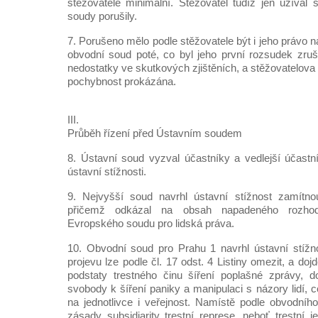
stěžovatele minimální. Stěžovatel tudíž jen užíval 
soudy porušily.
7. Porušeno mělo podle stěžovatele být i jeho právo 
obvodní soud poté, co byl jeho první rozsudek zruš
nedostatky ve skutkových zjištěních, a stěžovatelova 
pochybnost prokázána.
III.
Průběh řízení před Ústavním soudem
8. Ústavní soud vyzval účastníky a vedlejší účastní
ústavní stížnosti.
9. Nejvyšší soud navrhl ústavní stížnost zamítnou
přičemž odkázal na obsah napadeného rozhod
Evropského soudu pro lidská práva.
10. Obvodní soud pro Prahu 1 navrhl ústavní stížn
projevu lze podle čl. 17 odst. 4 Listiny omezit, a doj
podstaty trestného činu šíření poplašné zprávy, d
svobody k šíření paniky a manipulaci s názory lidí,
na jednotlivce i veřejnost. Namístě podle obvodního
zásady subsidiarity trestní represe, neboť trestní 