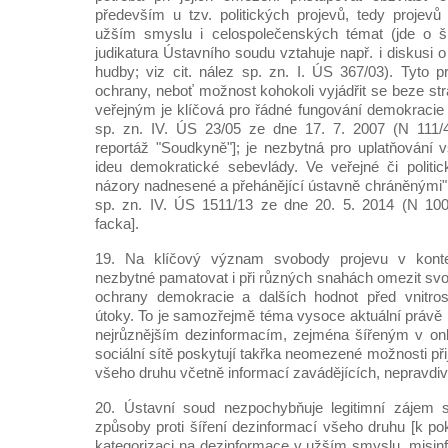
především u tzv. politických projevů, tedy projevů 
užším smyslu i celospolečenských témat (jde o š
judikatura Ústavního soudu vztahuje např. i diskusi 
hudby; viz cit. nález sp. zn. I. ÚS 367/03). Tyto p
ochrany, neboť možnost kohokoli vyjádřit se beze st
veřejným je klíčová pro řádné fungování demokracie
sp. zn. IV. ÚS 23/05 ze dne 17. 7. 2007 (N 111/
reportáž "Soudkyně"]; je nezbytná pro uplatňování v
ideu demokratické sebevlády. Ve veřejné či politic
názory nadnesené a přehánějící ústavně chráněnými"
sp. zn. IV. ÚS 1511/13 ze dne 20. 5. 2014 (N 10
facka].
19. Na klíčový význam svobody projevu v konte
nezbytné pamatovat i při různých snahách omezit sv
ochrany demokracie a dalších hodnot před vnitrost
útoky. To je samozřejmě téma vysoce aktuální právě i
nejrůznějším dezinformacím, zejména šířeným v onlin
sociální sítě poskytují takřka neomezené možnosti při
všeho druhu včetně informací zavádějících, nepravdivý
20. Ústavní soud nezpochybňuje legitimní zájem s
způsoby proti šíření dezinformací všeho druhu [k pok
kategorizaci na dezinformace v užším smyslu, misi