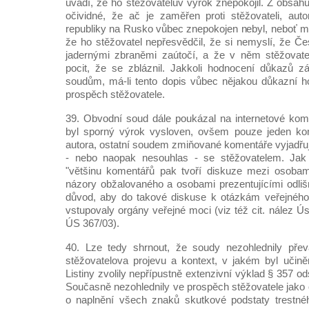
uvádí, že ho stěžovatelův výrok znepokojil. Z obsahu
očividné, že ač je zaměřen proti stěžovateli, aut
republiky na Rusko vůbec znepokojen nebyl, neboť mi
že ho stěžovatel nepřesvědčil, že si nemyslí, že Č
jadernými zbraněmi zaútočí, a že v něm stěžovatel
pocit, že se zbláznil. Jakkoli hodnocení důkazů 
soudům, má-li tento dopis vůbec nějakou důkazní h
prospěch stěžovatele.
39. Obvodní soud dále poukázal na internetové kom
byl sporný výrok vysloven, ovšem pouze jeden kom
autora, ostatní soudem zmiňované komentáře vyjadřu
- nebo naopak nesouhlas - se stěžovatelem. Jak 
"většinu komentářů pak tvoří diskuze mezi osobam
názory obžalovaného a osobami prezentujícími odliš
důvod, aby do takové diskuse k otázkám veřejného 
vstupovaly orgány veřejné moci (viz též cit. nález Ús
ÚS 367/03).
40. Lze tedy shrnout, že soudy nezohlednily přev
stěžovatelova projevu a kontext, v jakém byl učině
Listiny zvolily nepřípustně extenzivní výklad § 357 od
Současně nezohlednily ve prospěch stěžovatele jako
o naplnění všech znaků skutkové podstaty trestnéh