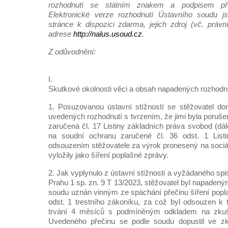
rozhodnutí se státním znakem a podpisem pří
Elektronické verze rozhodnutí Ústavního soudu js
stránce k dispozici zdarma, jejich zdroj (vč. práv
adrese
http://nalus.usoud.cz
.
Z odůvodnění:
I.
Skutkové okolnosti věci a obsah napadených rozhodn
1. Posuzovanou ústavní stížností se stěžovatel do
uvedených rozhodnutí s tvrzením, že jimi byla poruš
zaručená čl. 17 Listiny základních práva svobod (dále
na soudní ochranu zaručené čl. 36 odst. 1 Listi
odsouzením stěžovatele za výrok pronesený na sociál
vyložily jako šíření poplašné zprávy.
2. Jak vyplynulo z ústavní stížnosti a vyžádaného s
Prahu 1 sp. zn. 9 T 13/2023, stěžovatel byl napade
soudu uznán vinným ze spáchání přečinu šíření popl
odst. 1 trestního zákoníku, za což byl odsouzen k 
trvání 4 měsíců s podmíněným odkladem na zku
Uvedeného přečinu se podle soudu dopustil ve zk