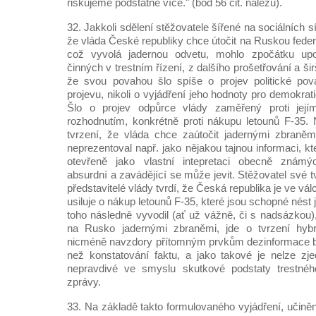
riskujeme podstatně více." (bod 56 cit. nálezu).
32. Jakkoli sdělení stěžovatele šířené na sociálních sít
že vláda České republiky chce útočit na Ruskou feder
což vyvolá jadernou odvetu, mohlo zpočátku upo
činných v trestním řízení, z dalšího prošetřování a ši
že svou povahou šlo spíše o projev politické pova
projevu, nikoli o vyjádření jeho hodnoty pro demokrati
Šlo o projev odpůrce vlády zaměřený proti její
rozhodnutím, konkrétně proti nákupu letounů F-35. N
tvrzení, že vláda chce zaútočit jadernými zbraněm
neprezentoval např. jako nějakou tajnou informaci, k
otevřeně jako vlastní intepretaci obecně známýc
absurdní a zavádějící se může jevit. Stěžovatel své t
představitelé vlády tvrdí, že Česká republika je ve v
usiluje o nákup letounů F-35, které jsou schopné nést
toho následně vyvodil (ať už vážně, či s nadsázkou)
na Rusko jadernými zbraněmi, jde o tvrzení hybr
nicméně navzdory přítomným prvkům dezinformace 
než konstatování faktu, a jako takové je nelze zj
nepravdivé ve smyslu skutkové podstaty trestnéh
zprávy.
33. Na základě takto formulovaného vyjádření, uči