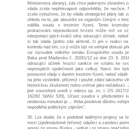
Ministerstva obrany), zda chce jadernými zbraněmi z
vláda zcela nepřekvapivě odpověděla, že nechce.
zcela vyloučeno, že by vláda strategické plány tak
ohledu na to, jak absurdní se orgánům činným v tres
sdělila soudu v trestním řízení. Tento kromoby
prokazování nepravdivosti tvrzení může mít ve vzt
interpretaci jejích kroků silný odrazující účinek, ne
si tak vláda (jedno zda aktivně, či jen v reakci n
kontrolu nad tím, co jí může být ve veřejné diskusi přič
viz rozsudek velkého senátu Evropského soudu pr
Baka proti Maďarsku č. 20261/12 ze dne 23. 6. 201
odrazující účinek hrozící sankce ve vztahu ke sv
neprospěch společnosti jako celku). Navíc tím byl
postavení vlády v daném trestním řízení, neboť vládě t
na jeho výsledek, přičemž i pouhé zdání takového vl
historickou zkušenost nutno vnímat jako nežádoucí. 
jiné souvislosti uvedl v nálezu sp. zn. I. ÚS 2617/
162/82 SbNU 539), Účast soudce v předvolební k
nedávnou minulost je ... třeba posilovat důvěru veřej
nepodléhá politickým zájmům".
35. Lze dodat, že s podobně laděnými projevy se lze
mezi (zjednodušeně řečeno) odpůrci a zastánci pomo
agresi ze strany Ruska - setkat i ze strany opačnéh