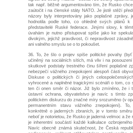
tak např. běžně argumentováno tím, že Rusko chce 
zaútočit i na členské státy NATO. Je jistě stěží před
názory byly interpretovány jako poplašné zprávy, j
hodnotila podle toho, co ohledně svých plánů k 
představitelé Ruské federace. Jinými slovy, k těm
úvahám je nutno přistupovat spíše jako ke spekula
divokým, jejichž pravdivost, či nepravdivost zásad
ani valného smyslu se o to pokoušet.
36. To, že šlo o projev spíše politické povahy (by
učiněný na sociálních sítích, má vliv i na posouzen
skutkové podstaty trestného činu šíření poplašné z
nebezpečí vážného znepokojení alespoň části obyva
Diskuse o politických či jiných celospolečenský
vyhrocené a naplněné tragickými scénáři o tom, co 
ten či onen směr či názor. Již bylo zmíněno, že i 
ústavní ochrana, obyvatelstvo je navíc s tímto 
politickém diskurzu do značné míry srozuměno (v op
permanentním stavu vážného znepokojení). To, 
konkrétně o jaderných zbraních, je v tomto směr
neboť je notorietou, že Rusko je jaderná velmoc a že r
je inherentní součástí každé kalkulace ozbrojeného 
Navíc obecně známá skutečnost, že Česká republi