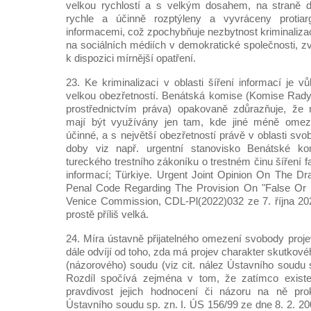
velkou rychlostí a s velkým dosahem, na straně 
rychle a účinně rozptýleny a vyvráceny protia
informacemi, což zpochybňuje nezbytnost kriminaliza
na sociálních médiích v demokratické společnosti, z
k dispozici mírnější opatření.
23. Ke kriminalizaci v oblasti šíření informací je v
velkou obezřetností. Benátská komise (Komise Rady
prostřednictvím práva) opakovaně zdůrazňuje, že n
mají být využívány jen tam, kde jiné méně omezu
účinné, a s největší obezřetností právě v oblasti svo
doby viz např. urgentní stanovisko Benátské k
tureckého trestního zákoníku o trestném činu šíření f
informací; Türkiye. Urgent Joint Opinion On The D
Penal Code Regarding The Provision On "False Or M
Venice Commission, CDL-Pl(2022)032 ze 7. října 2022
prostě příliš velká.
24. Míra ústavně přijatelného omezení svobody proje
dále odvíjí od toho, zda má projev charakter skutkové
(názorového) soudu (viz cit. nález Ústavního soudu 
Rozdíl spočívá zejména v tom, že zatímco existen
pravdivost jejich hodnocení či názoru na ně pro
Ústavního soudu sp. zn. I. ÚS 156/99 ze dne 8. 2. 2