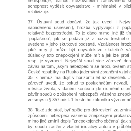
nedisponuje, reálnost stěžovatelem zastávaného s
schopnost vyděsit obyvatelstvo - minimálně v blí
relativizuje.
37. Ústavní soud dodává, že jak uvedl i Nejv
napadeného usnesení), hrozba vyplývající z pop
relativně bezprostřední. To je dáno mimo jiné již t
"poplašnou", jak se podává již z názvu trestného 
uvedeno v jeho skutkové podstatě. Vzdálenost hrozby
jaké míry jí může být obyvatelstvo skutečně vá
důsledky toto znepokojení může mít a jak lze proti
resp. je vyvracet. Nejvyšší soud sice zároveň dopl
závisí na tom, jakým nebezpečím se hrozí, ovšem stě
České republiky na Rusko jadernými zbraněmi vztaho
35, k němuž má dojít v horizontu let až desetiletí. 
zároveň uvedl, že pokud to posluchačům nevadí, 
měsíce života, v daném kontextu jde nicméně o pr
závěr soudů o způsobení nebezpečí vážného znepoko
ve smyslu § 357 odst. 1 trestního zákoníku významně
38. Také zde stojí, byť spíše pro dokreslení, za zm
způsobení nebezpečí vážného znepokojení prokazov
mimo jiné zmínil dopis "znepokojeného občana" (jak 
byl soudu zaslán z vlastní iniciativy autora v průbě