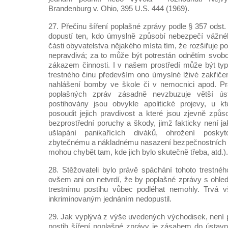
Brandenburg v. Ohio, 395 U.S. 444 (1969).
27. Přečinu šíření poplašné zprávy podle § 357 odst.
dopustí ten, kdo úmyslně způsobí nebezpečí vážné
části obyvatelstva nějakého místa tím, že rozšiřuje p
nepravdivá; za to může být potrestán odnětím svob
zákazem činnosti. I v našem prostředí může být ty
trestného činu především ono úmyslné lživé zakřičení 
nahlášení bomby ve škole či v nemocnici apod. Prá
poplašných zpráv zásadně nevzbuzuje větší ús
postihovány jsou obvykle apolitické projevy, u k
posoudit jejich pravdivost a které jsou zjevně způs
bezprostřední poruchy a škody, jimž fakticky není ja
ušlapání panikařících diváků, ohrožení posky
zbytečnému a nákladnému nasazení bezpečnostních a
mohou chybět tam, kde jich bylo skutečně třeba, atd.).
28. Stěžovateli bylo právě spáchání tohoto trestnéh
ovšem ani on netvrdí, že by poplašné zprávy s ohl
trestnímu postihu vůbec podléhat nemohly. Trvá 
inkriminovaným jednáním nedopustil.
29. Jak vyplývá z výše uvedených východisek, není p
postih šíření poplašné zprávy je zásahem do ústav