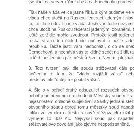
vysílání na serveru YouTube a na Facebooku pronesl:
"Tak naše vláda velice jasně říká, s kým budeme ve 
vláda chce útočit na Ruskou federaci jadernými hlav
to, co chce udělat naše vláda. Jestli vás todle nezved
chce útočit na Ruskou federaci jadernými zbraněmi, 
ještě ze židle mohlo zvednout. Protože jestli todlenc
ruská strana ten útok bude opětovat a pošle jad
republiku. Takže jestli vám nedochází, o co se sna
Černochová, a nechává vás to klidně sedět na židli, ta
si těch posledních pár měsíců života. Nevím, jak jinak 
3. Toto tvrzení pak dle soudu stěžovatel dále p
sděleními o tom, že "vláda rozjíždí válku" neb
představitelé "chtějí rozpoutat válku".
4. Šlo o v pořadí druhý odsuzující rozsudek obvod
neboť jeho předchozí rozhodnutí Městský soud v Praz
nejasnostem ohledně subjektivní stránky jednání stě
obvodního soudu oproti tomu městský soud napad
toliko ve výroku o trestu a nově stěžovateli uložil 
výměře 10 000 Kč. Nejvyšší soud pak napade
stěžovatelovo dovolání jako zjevně neopodstatněné.