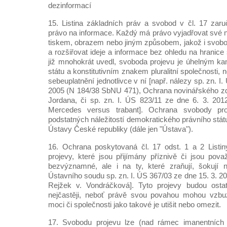
dezinformací
15. Listina základních práv a svobod v čl. 17 zar
právo na informace. Každý má právo vyjadřovat své
tiskem, obrazem nebo jiným způsobem, jakož i svobod
a rozšiřovat ideje a informace bez ohledu na hranice
již mnohokrát uvedl, svoboda projevu je úhelným 
státu a konstitutivním znakem pluralitní společnosti, 
sebeuplatnění jednotlivce v ní [např. nálezy sp. zn. I
2005 (N 184/38 SbNU 471), Ochrana novinářského zd
Jordana, či sp. zn. I. ÚS 823/11 ze dne 6. 3. 20
Mercedes versus trabant]. Ochrana svobody pr
podstatných náležitostí demokratického právního státu
Ústavy České republiky (dále jen "Ústava").
16. Ochrana poskytovaná čl. 17 odst. 1 a 2 Listin
projevy, které jsou přijímány příznivě či jsou po
bezvýznamné, ale i na ty, které zraňují, šokují n
Ústavního soudu sp. zn. I. ÚS 367/03 ze dne 15. 3. 
Rejžek v. Vondráčková]. Tyto projevy budou osta
nejčastěji, neboť právě svou povahou mohou vzbu
moci či společnosti jako takové je utišit nebo omezit.
17. Svobodu projevu lze (nad rámec imanentních 