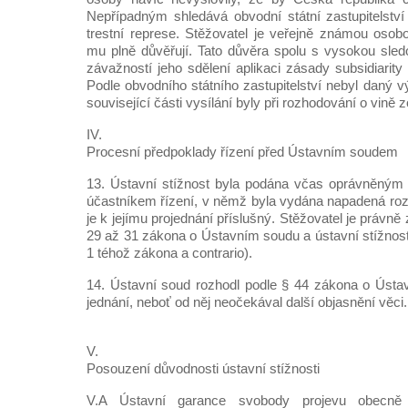
Nepřípadným shledává obvodní státní zastupitelství 
trestní represe. Stěžovatel je veřejně známou osob
mu plně důvěřují. Tato důvěra spolu s vysokou sledo
závažností jeho sdělení aplikaci zásady subsidiarity 
Podle obvodního státního zastupitelství nebyl daný v
související části vysílání byly při rozhodování o vině 
IV.
Procesní předpoklady řízení před Ústavním soudem
13. Ústavní stížnost byla podána včas oprávněným 
účastníkem řízení, v němž byla vydána napadená roz
je k jejímu projednání příslušný. Stěžovatel je právn
29 až 31 zákona o Ústavním soudu a ústavní stížnost 
1 téhož zákona a contrario).
14. Ústavní soud rozhodl podle § 44 zákona o Ústa
jednání, neboť od něj neočekával další objasnění věci.
V.
Posouzení důvodnosti ústavní stížnosti
V.A Ústavní garance svobody projevu obecně