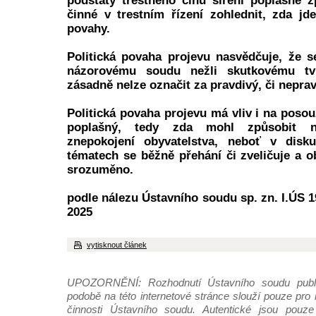
podstaty trestného činu šíření poplašné 
činné v trestním řízení zohlednit, zda jde
povahy.
Politická povaha projevu nasvědčuje, že se
názorovému soudu nežli skutkovému tvr
zásadně nelze označit za pravdivý, či neprav
Politická povaha projevu má vliv i na posou
poplašný, tedy zda mohl způsobit n
znepokojení obyvatelstva, neboť v disku
tématech se běžně přehání či zveličuje a o
srozuměno.
podle nálezu Ústavního soudu sp. zn. I.ÚS 19
2025
vytisknout článek
UPOZORNĚNÍ: Rozhodnutí Ústavního soudu publi
podobě na této internetové stránce slouží pouze pro
činnosti Ústavního soudu. Autentické jsou pouze 