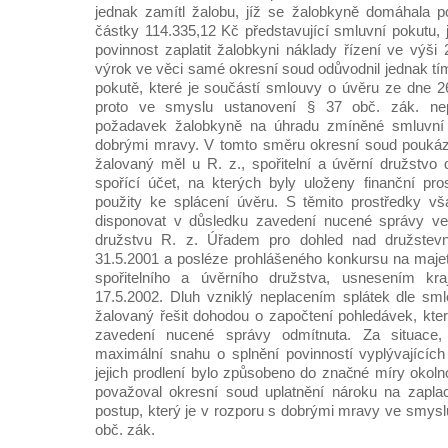
jednak zamítl žalobu, jíž se žalobkyně domáhala p
částky 114.335,12 Kč představující smluvní pokutu, 
povinnost zaplatit žalobkyni náklady řízení ve výši
výrok ve věci samé okresní soud odůvodnil jednak tí
pokutě, které je součástí smlouvy o úvěru ze dne 26
proto ve smyslu ustanovení § 37 obč. zák. nep
požadavek žalobkyně na úhradu zmíněné smluvní 
dobrými mravy. V tomto směru okresní soud poukáza
žalovaný měl u R. z., spořitelní a úvěrní družstvo 
spořící účet, na kterých byly uloženy finanční pro
použity ke splácení úvěru. S těmito prostředky v
disponovat v důsledku zavedení nucené správy ve
družstvu R. z. Úřadem pro dohled nad družstev
31.5.2001 a posléze prohlášeného konkursu na majete
spořitelního a úvěrního družstva, usnesením k
17.5.2002. Dluh vzniklý neplacením splátek dle sm
žalovaný řešit dohodou o započtení pohledávek, kte
zavedení nucené správy odmítnuta. Za situace, 
maximální snahu o splnění povinností vyplývajícíc
jejich prodlení bylo způsobeno do značné míry okolno
považoval okresní soud uplatnění nároku na zapla
postup, který je v rozporu s dobrými mravy ve smysl
obč. zák.