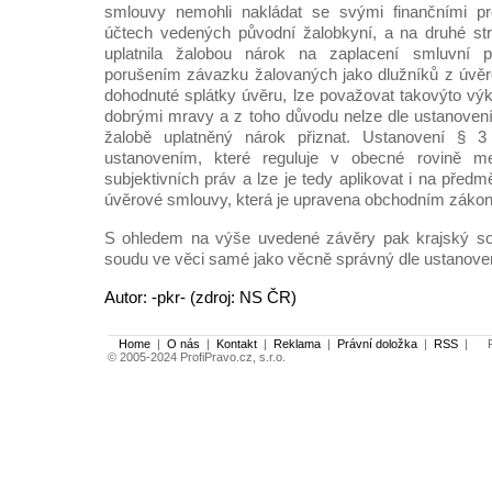
smlouvy nemohli nakládat se svými finančními pr
účtech vedených původní žalobkyní, a na druhé st
uplatnila žalobou nárok na zaplacení smluvní p
porušením závazku žalovaných jako dlužníků z úvěr
dohodnuté splátky úvěru, lze považovat takovýto vý
dobrými mravy a z toho důvodu nelze dle ustanovení 
žalobě uplatněný nárok přiznat. Ustanovení § 3
ustanovením, které reguluje v obecné rovině 
subjektivních práv a lze je tedy aplikovat i na pře
úvěrové smlouvy, která je upravena obchodním záko
S ohledem na výše uvedené závěry pak krajský so
soudu ve věci samé jako věcně správný dle ustanovení §
Autor: -pkr- (zdroj: NS ČR)
Home
|
O nás
|
Kontakt
|
Reklama
|
Právní doložka
|
RSS
|
Po
© 2005-2024 ProfiPravo.cz, s.r.o.