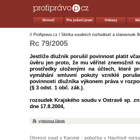
Shrnutí
Pro právní praxi
Odkazy
Ná
//
Profipravo.cz
/
Sbírka soudních rozhodnutí a stanovisek 9
Rc 79/2005
Jestliže dlužník porušil povinnost platit vč
úvěru jen proto, že mu věřitel znemožnil n
prostředky uloženými na účtech, které pr
vymáhání smluvní pokuty vzniklé poruš
povinnosti dlužníka výkonem práva v rozp
(§ 3 odst. 1 obč. zák.).
rozsudek Krajského soudu v Ostravě sp. zn.
dne 17.8.2004,
vytisknout článek
Okresní soud v Karviné - pobočka v Havířově rozs