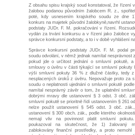
Z obsahu spisu krajský soud konstatoval, že řízení v
žalobou podanou původním žalobcem R. z., spořitel
poté, kdy usnesením krajského soudu ze dne 17
konkurs na majetek původní žalobkyně,navrhl ustan
podstaty JUDr. F. M. pokračování v řízení. Rozsud
vydán za trvání konkursu a v řízení jako žalobce 
správce konkursní podstaty, a to i v době vyhlášení 
Správce konkursní podstaty JUDr. F. M. podal pr
soudu odvolání, v němž jednak namítal nesprávnost 
pokud jde o určitost jednání o smluvní pokutě, a
smlouvy o úvěru v části týkající se smluvní pokuty 
výši smluvní pokuty 36 % z dlužné částky, tedy z 
nesplacených úroků z úvěru. Nepovažuje proto za s
soudu o neplatnosti ujednání o smluvní pokutě podl
namítal nesprávný závěr o tom, že uplatnění smluvn
dobrými mravy dle ustanovení § 3 odst. 3 obč. zák
smluvní pokutě se prioritně řídí ustanovením § 261 od
nelze použít ustanovení § 545 odst. 3 obč. zák., 
ustanovení § 300 obch. zák., podle kterého okolnost
nemají vliv na povinnost platit smluvní pokut
poukazoval na skutečnost, že 1) žalovaný m
zablokovány finanční prostředky, a proto nemohl