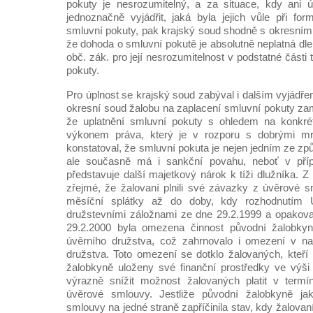
pokuty je nesrozumitelný, a za situace, kdy ani ú
jednoznačně vyjádřit, jaká byla jejich vůle při fo
smluvní pokuty, pak krajský soud shodně s okresní
že dohoda o smluvní pokutě je absolutně neplatná dle
obč. zák. pro její nesrozumitelnost v podstatné části
pokuty.
Pro úplnost se krajský soud zabýval i dalším vyjádř
okresní soud žalobu na zaplacení smluvní pokuty zam
že uplatnění smluvní pokuty s ohledem na konkrétn
výkonem práva, který je v rozporu s dobrými mra
konstatoval, že smluvní pokuta je nejen jedním ze zp
ale současně má i sankční povahu, neboť v pří
představuje další majetkový nárok k tíži dlužníka. 
zřejmé, že žalovaní plnili své závazky z úvěrové s
měsíční splátky až do doby, kdy rozhodnutím 
družstevními záložnami ze dne 29.2.1999 a opakov
29.2.2000 byla omezena činnost původní žalobkyně
úvěrního družstva, což zahrnovalo i omezení v na
družstva. Toto omezení se dotklo žalovaných, kteří
žalobkyně uloženy své finanční prostředky ve výši
výrazně snížit možnost žalovaných platit v termí
úvěrové smlouvy. Jestliže původní žalobkyně jak
smlouvy na jedné straně zapříčinila stav, kdy žalovan