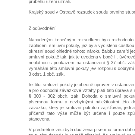
průběhu řízení uznali.
Krajský soud v Ostravě rozsudek soudu prvního stupně
Z odůvodnění:
Napadeným konečným rozsudkem bylo rozhodnuto 
zaplacení smluvní pokuty, jež byla vyčíslena částko
okresní soud ohledně tohoto nároku žalobu zamítl je
smluvní pokutě tak, jak je uvedena v bodě II. úvěro
neplatnou s poukazem na ustanovení § 37 obč. zák.
vymáhání této smluvní pokuty jev rozporu s dobrými
3 odst. 1 obč. zák.
Institut smluvní pokuty je obecně upraven v ustanoven
a pro obchodní závazkové vztahy platí tato úprava s
§ 300 - 302 obch. zák. Dohoda o smluvní pokutě
písemnou formu a nezbytnými náležitostmi této d
závazku, který je smluvní pokutou zajišťován, jedn
přičemž tato výše může být určena i pouze zp
stanovena.
V předmětné věci byla dodržena písemná forma doho