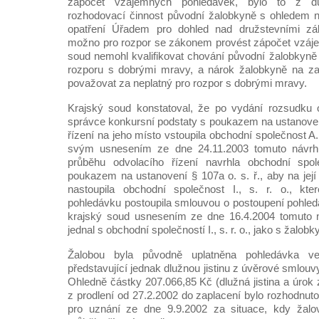
zápočet vzájemných pohledávek, bylo to z d
rozhodovací činnost původní žalobkyně s ohledem n
opatření Úřadem pro dohled nad družstevními zá
možno pro rozpor se zákonem provést zápočet vzáj
soud nemohl kvalifikovat chování původní žalobkyně 
rozporu s dobrými mravy, a nárok žalobkyně na za
považovat za neplatný pro rozpor s dobrými mravy.
Krajský soud konstatoval, že po vydání rozsudku 
správce konkursní podstaty s poukazem na ustanovení
řízení na jeho místo vstoupila obchodní společnost A.,
svým usnesením ze dne 24.11.2003 tomuto návrh
průběhu odvolacího řízení navrhla obchodní spol
poukazem na ustanovení § 107a o. s. ř., aby na její
nastoupila obchodní společnost I., s. r. o., kte
pohledávku postoupila smlouvou o postoupení pohled
krajský soud usnesením ze dne 16.4.2004 tomuto 
jednal s obchodní společností I., s. r. o., jako s žalobky
Žalobou byla původně uplatněna pohledávka v
představující jednak dlužnou jistinu z úvěrové smlouv
Ohledně částky 207.066,85 Kč (dlužná jistina a úrok
z prodlení od 27.2.2002 do zaplacení bylo rozhodn
pro uznání ze dne 9.9.2002 za situace, kdy žalo