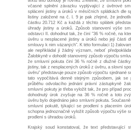
textu této dohody je rovněž zřetelné, že smluvní po
včasné splnění závazku vyplývající z úvěrové sml
splácení jistiny a úroků v měsíčních splátkách dle 
listiny založené na č. l. 9 je pak zřejmé, že jednotl
částku 20.712 Kč a každá z těchto splátek předsta
úhrady jistiny a úroků. Způsob stanovení výše sm
odstavci II. dohodnut tak, že činí "36 % ročně, na kt
úvěru u nesplacené jistiny a úroků nebo její části d
smlouvy k nim vázaných". K této formulaci 1) žalovaný
ale nepřikládal jí žádný význam, neboť předpokládal
Žalobkyně v dohodě stanovený způsob výpočtu smluvn
že smluvní pokuta činí 36 % ročně z dlužné částky
jistiny, tak z nesplacených úroků z úvěru, a slovní sp
úvěru" představuje pouze způsob výpočtu sjednané sm
tato vypočítává denně stejným způsobem, jak se 
průběhu odvolacího jednání právní zástupkyně žal
smluvní pokuty je třeba vyložit tak, že pro případ prod
dohodnutý úrok zvyšuje na 36 % ročně a toto zvý
úvěru bylo dojednáno jako smluvní pokuta. Současně p
smluvní pokutě, týkající se prodlení s placením úr
schopna jednoznačně vyložit způsob výpočtu výše s
prodlení s úhradou úroků.
Krajský soud konstatoval, že text představující 