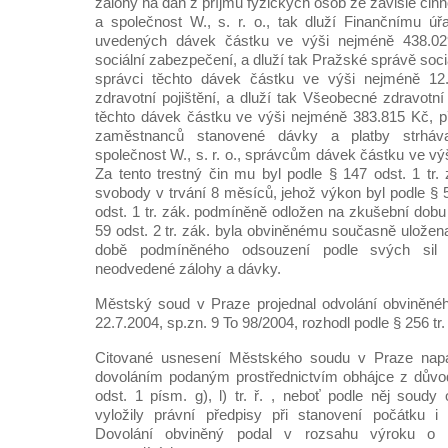
zálohy na daň z příjmů fyzických osob ze závislé činn
a společnost W., s. r. o., tak dluží Finančnímu úř
uvedených dávek částku ve výši nejméně 438.029
sociální zabezpečení, a dluží tak Pražské správě soc
správci těchto dávek částku ve výši nejméně 12.
zdravotní pojištění, a dluží tak Všeobecné zdravotní
těchto dávek částku ve výši nejméně 383.815 Kč, p
zaměstnanců stanovené dávky a platby strháva
společnost W., s. r. o., správcům dávek částku ve v
Za tento trestný čin mu byl podle § 147 odst. 1 tr. 
svobody v trvání 8 měsíců, jehož výkon byl podle § 58
odst. 1 tr. zák. podmíněně odložen na zkušební dobu 
59 odst. 2 tr. zák. byla obviněnému současně uložen
době podmíněného odsouzení podle svých sil n
neodvedené zálohy a dávky.
Městský soud v Praze projednal odvolání obviněn
22.7.2004, sp.zn. 9 To 98/2004, rozhodl podle § 256 tr. 
Citované usnesení Městského soudu v Praze napad
dovoláním podaným prostřednictvím obhájce z dův
odst. 1 písm. g), l) tr. ř. , neboť podle něj soud
vyložily právní předpisy při stanovení počátku 
Dovolání obviněný podal v rozsahu výroku o