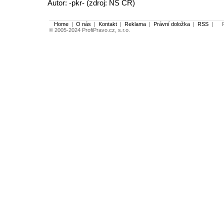
Autor: -pkr- (zdroj: NS ČR)
Home
|
O nás
|
Kontakt
|
Reklama
|
Právní doložka
|
RSS
|
Po
© 2005-2024 ProfiPravo.cz, s.r.o.