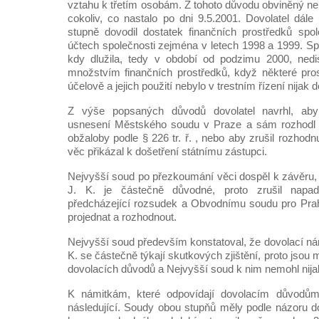
vztahu k třetím osobám. Z tohoto důvodu obviněný 
cokoliv, co nastalo po dni 9.5.2001. Dovolatel dále
stupně dovodil dostatek finančních prostředků spo
účtech společnosti zejména v letech 1998 a 1999. Sp
kdy dlužila, tedy v období od podzimu 2000, ned
množstvím finančních prostředků, když některé pro
účelově a jejich použití nebylo v trestním řízení nijak
Z výše popsaných důvodů dovolatel navrhl, aby
usnesení Městského soudu v Praze a sám rozhodl 
obžaloby podle § 226 tr. ř. , nebo aby zrušil rozhod
věc přikázal k došetření státnímu zástupci.
Nejvyšší soud po přezkoumání věci dospěl k závěru,
J. K. je částečně důvodné, proto zrušil napa
předcházející rozsudek a Obvodnímu soudu pro Prah
projednat a rozhodnout.
Nejvyšší soud především konstatoval, že dovolací ná
K. se částečně týkají skutkových zjištění, proto jso
dovolacích důvodů a Nejvyšší soud k nim nemohl nijak 
K námitkám, které odpovídají dovolacím důvodům
následující. Soudy obou stupňů měly podle názoru do