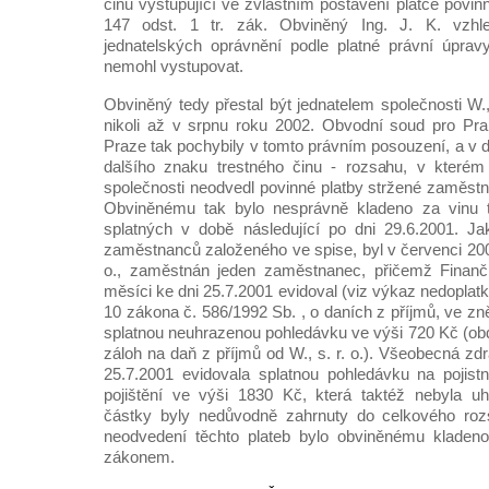
činu vystupující ve zvláštním postavení plátce povi
147 odst. 1 tr. zák. Obviněný Ing. J. K. vzh
jednatelských oprávnění podle platné právní úprav
nemohl vystupovat.
Obviněný tedy přestal být jednatelem společnosti W., 
nikoli až v srpnu roku 2002. Obvodní soud pro Pr
Praze tak pochybily v tomto právním posouzení, a v dů
dalšího znaku trestného činu - rozsahu, v kterém 
společnosti neodvedl povinné platby stržené zaměstn
Obviněnému tak bylo nesprávně kladeno za vinu t
splatných v době následující po dni 29.6.2001. 
zaměstnanců založeného ve spise, byl v červenci 2001
o., zaměstnán jeden zaměstnanec, přičemž Finanč
měsíci ke dni 25.7.2001 evidoval (viz výkaz nedoplat
10 zákona č. 586/1992 Sb. , o daních z příjmů, ve zn
splatnou neuhrazenou pohledávku ve výši 720 Kč (o
záloh na daň z příjmů od W., s. r. o.). Všeobecná zdr
25.7.2001 evidovala splatnou pohledávku na pojist
pojištění ve výši 1830 Kč, která taktéž nebyla uh
částky byly nedůvodně zahrnuty do celkového rozs
neodvedení těchto plateb bylo obviněnému kladen
zákonem.