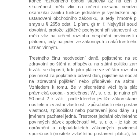
konec rozhodného období stanovily až na den 31
skutečnost měla vliv na určení rozsahu neodv
okamžiku zániku funkce jednatele je výsledkem ap
ustanovení obchodního zákoníku, a tedy hmotně 
smyslu § 265b odst. 1 písm. g) tr. ř. Nejvyšší sou
dovolání, protože zjištěné pochybení při stanovení 
mělo vliv na určení rozsahu nesplnění povinnosti 
plátcem, tedy na jeden ze zákonných znaků trestného
uznán vinným.
Trestného činu neodvedení daně, pojistného na so
zdravotní pojištění a příspěvku na státní politiku z
tr.zák. se dopustí, kdo jako plátce ve větším rozsah
povinnost za poplatníka odvést daň, pojistné na sociá
na zdravotní pojištění nebo příspěvek na státní p
Vzhledem k tomu, že v předmětné věci byla pl
právnická osoba - společnost W., s. r. o., je nutno p
90 odst. 2 tr. zák. , podle kterého jestliže zákon stan
nositelem zvláštní vlastnosti, způsobilosti nebo postav
vlastnost, způsobilost nebo postavení jsou dány u 
jménem pachatel jedná. Trestnost jednání obviněného
povinných dávek společností W., s. r. o. - je tak p
oprávnění a odpovídajících zákonných povinnos
společnosti (nositele zvláštního postavení plátce), t