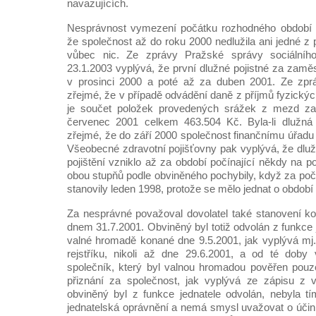
navazujících.
Nesprávnost vymezení počátku rozhodného období do
že společnost až do roku 2000 nedlužila ani jedné z
vůbec nic. Ze zprávy Pražské správy sociální
23.1.2003 vyplývá, že první dlužné pojistné za zamě
v prosinci 2000 a poté až za duben 2001. Ze zprá
zřejmé, že v případě odvádění daně z příjmů fyzick
je součet položek provedených srážek z mezd za
červenec 2001 celkem 463.504 Kč. Byla-li dlužná
zřejmé, že do září 2000 společnost finančnímu úřadu 
Všeobecné zdravotní pojišťovny pak vyplývá, že dluž
pojištění vzniklo až za období počínající někdy na 
obou stupňů podle obviněného pochybily, když za po
stanovily leden 1998, protože se mělo jednat o obdob
Za nesprávné považoval dovolatel také stanovení k
dnem 31.7.2001. Obviněný byl totiž odvolán z funkce 
valné hromadě konané dne 9.5.2001, jak vyplývá mj
rejstříku, nikoli až dne 29.6.2001, a od té doby 
společník, který byl valnou hromadou pověřen pou
přiznání za společnost, jak vyplývá ze zápisu z 
obviněný byl z funkce jednatele odvolán, nebyla 
jednatelská oprávnění a nemá smysl uvažovat o účin