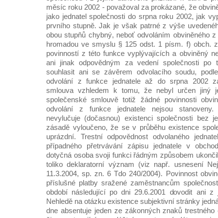
měsíc roku 2002 - považoval za prokázané, že obvině
jako jednatel společnosti do srpna roku 2002, jak v
prvního stupně. Jak je však patrné z výše uvedenéh
obou stupňů chybný, neboť odvoláním obviněného z 
hromadou ve smyslu § 125 odst. 1 písm. f) obch. z
povinností z této funkce vyplývajících a obviněný n
ani jinak odpovědným za vedení společnosti po 
souhlasit ani se závěrem odvolacího soudu, podl
odvolání z funkce jednatele až do srpna 2002 z
smlouva vzhledem k tomu, že nebyl určen jiný je
společenské smlouvě totiž žádné povinnosti obvi
odvolání z funkce jednatele nejsou stanoveny.
nevylučuje (dočasnou) existenci společnosti bez j
zásadě vyloučeno, že se v průběhu existence spole
uprázdní. Trestní odpovědnost odvolaného jednate
případného přetrvávání zápisu jednatele v obchod
dotyčná osoba svoji funkci řádným způsobem ukončil
toliko deklaratorní význam (viz např. usnesení N
11.3.2004, sp. zn. 6 Tdo 240/2004). Povinnost obvin
příslušné platby sražené zaměstnancům společnosti 
období následující po dni 29.6.2001 dovodit ani z j
Nehledě na otázku existence subjektivní stránky jedn
dne absentuje jeden ze zákonných znaků trestného č