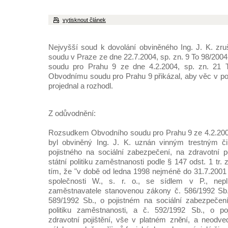
vytisknout článek
Nejvyšší soud k dovolání obviněného Ing. J. K. zr
soudu v Praze ze dne 22.7.2004, sp. zn. 9 To 98/200
soudu pro Prahu 9 ze dne 4.2.2004, sp. zn. 21 
Obvodnímu soudu pro Prahu 9 přikázal, aby věc v p
projednal a rozhodl.
Z odůvodnění:
Rozsudkem Obvodního soudu pro Prahu 9 ze 4.2.2004
byl obviněný Ing. J. K. uznán vinným trestným č
pojistného na sociální zabezpečení, na zdravotní p
státní politiku zaměstnanosti podle § 147 odst. 1 tr. 
tím, že "v době od ledna 1998 nejméně do 31.7.2001 v
společnosti W., s. r. o., se sídlem v P., nepln
zaměstnavatele stanovenou zákony č. 586/1992 Sb.,
589/1992 Sb., o pojistném na sociální zabezpečení
politiku zaměstnanosti, a č. 592/1992 Sb., o p
zdravotní pojištění, vše v platném znění, a neodv