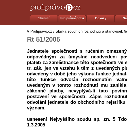
Shrnutí
Pro právní praxi
Odkazy
Ná
//
Profipravo.cz
/
Sbírka soudních rozhodnutí a stanovisek 9
Rt 51/2005
Jednatele společnosti s ručením omezeným
odpovědným za úmyslné neodvedení po
plateb za zaměstnance této společnosti ve 
tr. zák. jen ve vztahu k těm z uvedených pl
odvedeny v době jeho výkonu funkce jednatel
této funkce odvolán rozhodnutím val
uvedeným v tomto rozhodnutí mu zanikla
zákonné platby, nevyplývá-li tato povin
postavení ve společnosti. Zápis rozhodnu
odvolání jednatele do obchodního rejstříku
význam.
usnesení Nejvyššího soudu sp. zn. 5 Tdo
1.3.2005