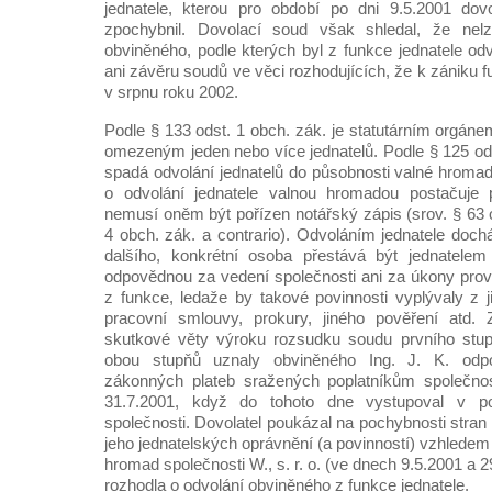
jednatele, kterou pro období po dni 9.5.2001 dov
zpochybnil. Dovolací soud však shledal, že nelz
obviněného, podle kterých byl z funkce jednatele od
ani závěru soudů ve věci rozhodujících, že k zániku f
v srpnu roku 2002.
Podle § 133 odst. 1 obch. zák. je statutárním orgán
omezeným jeden nebo více jednatelů. Podle § 125 ods
spadá odvolání jednatelů do působnosti valné hromad
o odvolání jednatele valnou hromadou postačuje 
nemusí oněm být pořízen notářský zápis (srov. § 63 
4 obch. zák. a contrario). Odvoláním jednatele doch
dalšího, konkrétní osoba přestává být jednatele
odpovědnou za vedení společnosti ani za úkony prov
z funkce, ledaže by takové povinnosti vyplývaly z j
pracovní smlouvy, prokury, jiného pověření atd. 
skutkové věty výroku rozsudku soudu prvního stup
obou stupňů uznaly obviněného Ing. J. K. od
zákonných plateb sražených poplatníkům společnost
31.7.2001, když do tohoto dne vystupoval v pos
společnosti. Dovolatel poukázal na pochybnosti stra
jeho jednatelských oprávnění (a povinností) vzhlede
hromad společnosti W., s. r. o. (ve dnech 9.5.2001 a 
rozhodla o odvolání obviněného z funkce jednatele.