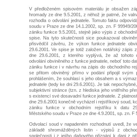
V předloženém spisovém materiálu je obsažen zá
hromady ze dne 9.5.2001, z něhož je patrné, že va
rozhodla o odvolání jednatele. Tomuto faktu odpoví
soudu v Praze ze dne 14.1.2002, sp. zn. F 99949/200
zániku funkce 9.5.2001, stejně jako výpis z obchodní
spise. Na tyto skutečnosti sice poukazoval obvině
přisvědčil závěru, že výkon funkce jednatele ob
29.6.2001. Ve spise je totiž založen notářský zápis
dne 29.6.2001, z kterého vyplývá, že až tohoto 
odvolání obviněného z funkce jednatele, neboť toto d
zániku funkce i v návrhu na zápis do obchodního rej
se přitom obviněný přímo v podání připojil svým
prohlášením, že souhlasí s jeho obsahem a s výmaz
jednatele (tedy ke dni 29.6.2001). Je tak nepochybné
subjektivní stránce (tzn. z hlediska jeho vnitřního p
s existencí své dosavadní funkce jednatele. Z platno
dne 29.6.2001 konečně vycházel i rejstříkový soud, k
zániku funkce v obchodním rejstříku k datu 29
Městského soudu v Praze ze dne 4.9.2001, sp. zn. F 
Odvolací soud v napadeném rozhodnutí uvedl, že v
základě shromážděných listin - výpisů z obchodn
společnosti i z jejího daňového přiznání k dani z p