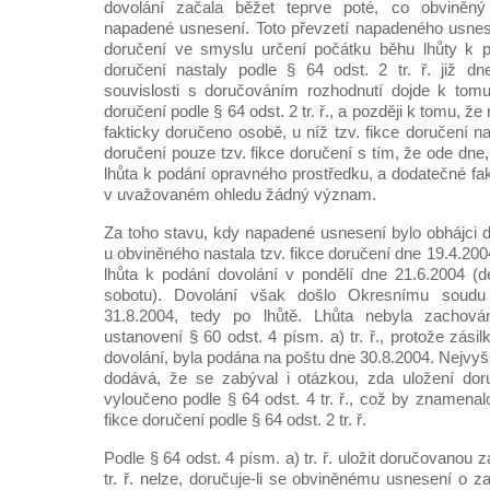
dovolání začala běžet teprve poté, co obviněný
napadené usnesení. Toto převzetí napadeného usnes
doručení ve smyslu určení počátku běhu lhůty k p
doručení nastaly podle § 64 odst. 2 tr. ř. již dn
souvislosti s doručováním rozhodnutí dojde k tomu
doručení podle § 64 odst. 2 tr. ř., a později k tomu, že
fakticky doručeno osobě, u níž tzv. fikce doručení n
doručení pouze tzv. fikce doručení s tím, že ode dne,
lhůta k podání opravného prostředku, a dodatečné fa
v uvažovaném ohledu žádný význam.
Za toho stavu, kdy napadené usnesení bylo obhájci 
u obviněného nastala tzv. fikce doručení dne 19.4.20
lhůta k podání dovolání v pondělí dne 21.6.2004 (d
sobotu). Dovolání však došlo Okresnímu soud
31.8.2004, tedy po lhůtě. Lhůta nebyla zachov
ustanovení § 60 odst. 4 písm. a) tr. ř., protože zási
dovolání, byla podána na poštu dne 30.8.2004. Nejvyš
dodává, že se zabýval i otázkou, zda uložení dor
vyloučeno podle § 64 odst. 4 tr. ř., což by znamenalo
fikce doručení podle § 64 odst. 2 tr. ř.
Podle § 64 odst. 4 písm. a) tr. ř. uložit doručovanou z
tr. ř. nelze, doručuje-li se obviněnému usnesení o za