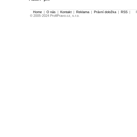
Home
|
O nás
|
Kontakt
|
Reklama
|
Právní doložka
|
RSS
|
Po
© 2005-2024 ProfiPravo.cz, s.r.o.