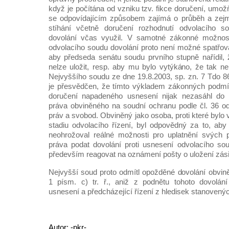
když je počítána od vzniku tzv. fikce doručení, umo
se odpovídajícím způsobem zajímá o průběh a zejm
stíhání včetně doručení rozhodnutí odvolacího s
dovolání včas využil. V samotné zákonné možnost
odvolacího soudu dovolání proto není možné spatřova
aby předseda senátu soudu prvního stupně nařídil,
nelze uložit, resp. aby mu bylo vytýkáno, že tak ne
Nejvyššího soudu ze dne 19.8.2003, sp. zn. 7 Tdo 8
je přesvědčen, že tímto výkladem zákonných podmín
doručení napadeného usnesení nijak nezasáhl do 
práva obviněného na soudní ochranu podle čl. 36 ods
práv a svobod. Obviněný jako osoba, proti které bylo 
stadiu odvolacího řízení, byl odpovědný za to, ab
neohrožoval reálné možnosti pro uplatnění svých 
práva podat dovolání proti usnesení odvolacího so
především reagovat na oznámení pošty o uložení zási
Nejvyšší soud proto odmítl opožděné dovolání obvině
1 písm. c) tr. ř., aniž z podnětu tohoto dovolá
usnesení a předcházející řízení z hledisek stanovených 
Autor: -pkr-