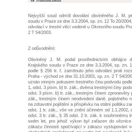
Nejvyšší soud odmítl dovolání obviněného J. M. pr
soudu v Praze ze dne 3.3.2004, sp. zn. 12 To 20/2004,
odvolací v trestní věci vedené u Okresního soudu Pr
2 T 54/2003.
Z odůvodnění:
Obviněný J. M. podal prostřednictvím obhájce do
Krajského soudu v Praze ze dne 3.3.2004, sp. zn. 1
podle § 256 tr. ř. zamítnuto jeho odvolání proti r
Praha - východ ze dne 31.10.2003, sp. zn. 2 T 54/20
uznán vinným pokusem trestného činu podvodu podle §
1, odst. 3 písm. b) tr. zák., dvěma trestnými činy pod
odst. 3 písm. b) tr. zák., trestným činem zpronevěry p
zák., trestným činem neodvedení daně, pojistného n
na zdravotní pojištění a příspěvku na státní politiku 
odst. 1 tr. zák., vše ve znění účinném od 1.1.2002,
odst. 3 tr. zák., § 35 odst. 2 tr. zák. k souhrnnému 
sedm let, pro jehož výkon byl zařazen do věznice
zákazu činnosti spočívající v zákazu vystupování v