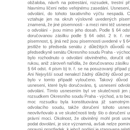
obžaloba, návrh na potrestání, rozsudek, trestní p
hlavnímu líčení nebo veřejnému zasedání. Usnesení,
odvolání, do tohoto taxativního výčtu nespadá. 
vztahuje jen na okruh výslovně uvedených písemn
znamená, že jiné písemnosti - a mezi nimi též usnese
o odvolání - jsou mimo jeho dosah. Podle § 64 odst. 
doručovanou zásilku podle § 64 odst. 2 tr. ř. nel
písemnost, tj. jiná než jsou písemnosti uvedené v § 64 o
jestliže to předseda senátu z důležitých důvodů n
předsedkyně senátu Okresního soudu Praha - východ
bylo rozhodnuto o odvolání obviněného, doručit o
rukou, aniž zároveň nařídila, že doručovanou zásilku 
§ 64 odst. 4 písm b) tr. ř. se na posuzovaný případ 
Ani Nejvyšší soud nenalezl žádný důležitý důvod pro
bylo v tomto případě vyloučeno. Takový důvod
usnesení, které bylo doručováno, tj. usnesení odvol
odvolání. Tímto usnesením byl ve skutečnosti jen 
rozsudkem Okresního soudu Praha - východ, a to bez
moc rozsudku byla konstituována již samotným
odvolacího soudu, takže doručení tohoto usne
neovlivňovalo a ve skutečnosti tedy šlo o doručení us
právní moci. Okolnost, že obviněný mohl proti usn
podat dovolání, je sice významná, avšak nelze pomin
opravný prostředek, k jehož podání je stanovena relativ