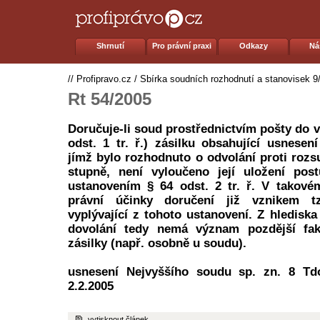
Shrnutí
Pro právní praxi
Odkazy
Ná
//
Profipravo.cz
/
Sbírka soudních rozhodnutí a stanovisek 9
Rt 54/2005
Doručuje-li soud prostřednictvím pošty do v
odst. 1 tr. ř.) zásilku obsahující usnesen
jímž bylo rozhodnuto o odvolání proti roz
stupně, není vyloučeno její uložení po
ustanovením § 64 odst. 2 tr. ř. V takové
právní účinky doručení již vznikem tz
vyplývající z tohoto ustanovení. Z hledisk
dovolání tedy nemá význam pozdější fakt
zásilky (např. osobně u soudu).
usnesení Nejvyššího soudu sp. zn. 8 Td
2.2.2005
vytisknout článek