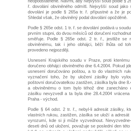
neopodstatněné. Navrhl, aby Nejvyšší soud podle § 265i
ř. dovolání obviněného odmítl. Nejvyšší soud jako s
dovolání je podle § 265a tr. ř. přípustné a že je 
Shledal však, že obviněný podal dovolání opožděně.
Podle § 265e odst. 1 tr. ř. se dovolání podává u soudu
prvním stupni, do dvou měsíců od doručení rozhodnutí
směřuje. Podle § 265e odst. 2 tr. ř., jestliže se 
obviněnému, tak i jeho obhájci, běží lhůta od toh
provedeno nejpozději.
Usnesení Krajského soudu v Praze, proti kterému 
doručeno obhájci obviněného dne 6.4.2004. Pokud jd
usnesení doručováno poštou, a to do vlastních ru
vyznačení toho, že by uložení zásilky bylo vylo
poštovní doručovatelkou zastižen, zásilka byla dne 8
a obviněnému o tom bylo téhož dne zanecháno 
zásilku nevyzvedl a ta byla dne 28.4.2004 vrácen
Praha - východ.
Podle § 64 odst. 2 tr. ř., nebyl-li adresát zásilky, k
vlastních rukou, zastižen, zásilka se uloží a adre
vyrozumí, kde si ji může vyzvednout. Nevyzvedne-l
deseti dnů od uložení, považuje se poslední den této 