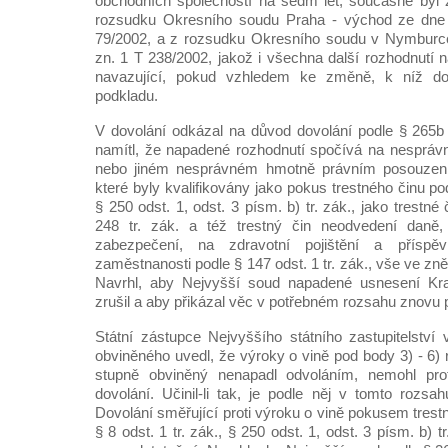
obchodních společností na sedm let; současně byl 
rozsudku Okresního soudu Praha - východ ze dne 
79/2002, a z rozsudku Okresního soudu v Nymburce
zn. 1 T 238/2002, jakož i všechna další rozhodnutí 
navazující, pokud vzhledem ke změně, k níž do
podkladu.
V dovolání odkázal na důvod dovolání podle § 265b o
namítl, že napadené rozhodnutí spočívá na nesprá
nebo jiném nesprávném hmotně právním posouzení
které byly kvalifikovány jako pokus trestného činu po
§ 250 odst. 1, odst. 3 písm. b) tr. zák., jako trestn
248 tr. zák. a též trestný čin neodvedení daně, 
zabezpečení, na zdravotní pojištění a příspěv
zaměstnanosti podle § 147 odst. 1 tr. zák., vše ve zn
Navrhl, aby Nejvyšší soud napadené usnesení Kr
zrušil a aby přikázal věc v potřebném rozsahu znovu 
Státní zástupce Nejvyššího státního zastupitelství 
obviněného uvedl, že výroky o vině pod body 3) - 6)
stupně obviněný nenapadl odvoláním, nemohl prot
dovolání. Učinil-li tak, je podle něj v tomto rozsa
Dovolání směřující proti výroku o vině pokusem tres
§ 8 odst. 1 tr. zák., § 250 odst. 1, odst. 3 písm. b) t