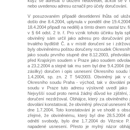
když se adresát o uložení nedověděl, ačkoli se v 
nebo uvedenou adresu označil pro účely doručování.
V posuzovaném případě desetidenní lhůta od ulože
došlo dne 8.4.2004, uplynula v pondělí dne 19.4.2004 
18.4.2004 připadl na neděli) a tímto dnem nastal tzv.
v § 64 odst. 2 tr. ř. Pro vznik tohoto účinku byla s
obviněný sám určil jako adresu pro doručování p
trvalého bydliště Č. a v místě doručení se i zdržo
byly obviněnému poštou doručeny rozsudek Okresníh
jako soudu prvního stupně dne 8.12.2003, předvolá
před Krajským soudem v Praze jako soudem odvola
a 23.2.2004 a stejně tak mu sem byl dne 9.4.2004 (t
zásilky) doručen i opis usnesení Okresního soudu
1.4.2004, sp. zn. 2 T 54/2003. Obviněný jak v o
Okresního soudu Praha - východ, tak v dovolání pr
soudu v Praze tuto adresu výslovně uvedl jako a
Nejvyšší soud proto nemá žádný důvod ke zjištění,
doručení nezdržoval. Obhájce, který za obviněného 
dovolání konstatoval, že obviněný převzal usnesení 
dne 1.7.2004. Toto konstatování je ve shodě s obs
zřejmé, že obviněnému, který byl dne 28.5.2004 
odnětí svobody, bylo dne 1.7.2004 do Věznice P.
napadené usnesení. Přesto je mylný názor obháj