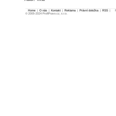
Home
|
O nás
|
Kontakt
|
Reklama
|
Právní doložka
|
RSS
|
Po
© 2005-2024 ProfiPravo.cz, s.r.o.