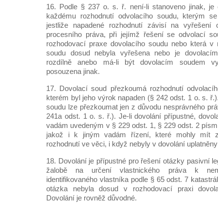
16. Podle § 237 o. s. ř. není-li stanoveno jinak, je 
každému rozhodnutí odvolacího soudu, kterým se 
jestliže napadené rozhodnutí závisí na vyřešení
procesního práva, při jejímž řešení se odvolací so
rozhodovací praxe dovolacího soudu nebo která v 
soudu dosud nebyla vyřešena nebo je dovolací
rozdílně anebo má-li být dovolacím soudem vy
posouzena jinak.
17. Dovolací soud přezkoumá rozhodnutí odvolací
kterém byl jeho výrok napaden (§ 242 odst. 1 o. s. ř.
soudu lze přezkoumat jen z důvodu nesprávného prá
241a odst. 1 o. s. ř.). Je-li dovolání přípustné, dovo
vadám uvedeným v § 229 odst. 1, § 229 odst. 2 písm. 
jakož i k jiným vadám řízení, které mohly mít 
rozhodnutí ve věci, i když nebyly v dovolání uplatněny (
18. Dovolání je přípustné pro řešení otázky pasivní le
žalobě na určení vlastnického práva k nemo
identifikovaného vlastníka podle § 65 odst. 7 katastr
otázka nebyla dosud v rozhodovací praxi dovol
Dovolání je rovněž důvodné.