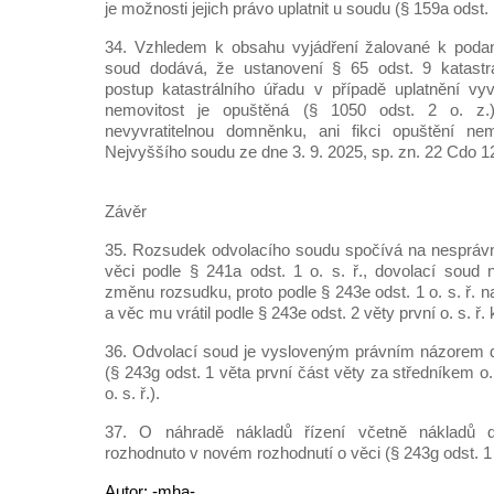
je možnosti jejich právo uplatnit u soudu (§ 159a odst. 1
34. Vzhledem k obsahu vyjádření žalované k poda
soud dodává, že ustanovení § 65 odst. 9 katastr
postup katastrálního úřadu v případě uplatnění vy
nemovitost je opuštěná (§ 1050 odst. 2 o. z.
nevyvratitelnou domněnku, ani fikci opuštění nem
Nejvyššího soudu ze dne 3. 9. 2025, sp. zn. 22 Cdo 1
Závěr
35. Rozsudek odvolacího soudu spočívá na nesprá
věci podle § 241a odst. 1 o. s. ř., dovolací soud
změnu rozsudku, proto podle § 243e odst. 1 o. s. ř. 
a věc mu vrátil podle § 243e odst. 2 věty první o. s. ř. 
36. Odvolací soud je vysloveným právním názorem 
(§ 243g odst. 1 věta první část věty za středníkem o.
o. s. ř.).
37. O náhradě nákladů řízení včetně nákladů d
rozhodnuto v novém rozhodnutí o věci (§ 243g odst. 1 in 
Autor: -mha-