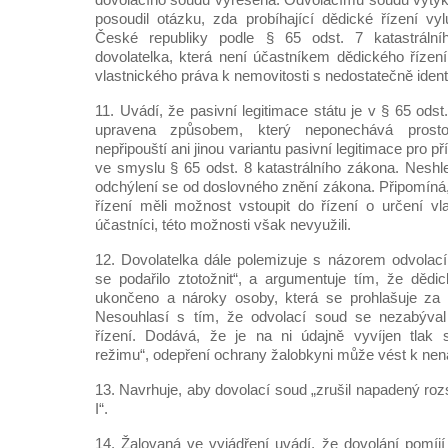
posoudil otázku, zda probíhající dědické řízení vyl
České republiky podle § 65 odst. 7 katastrálníh
dovolatelka, která není účastníkem dědického říze
vlastnického práva k nemovitosti s nedostatečně iden
11. Uvádí, že pasivní legitimace státu je v § 65 odst
upravena způsobem, který neponechává prost
nepřipouští ani jinou variantu pasivní legitimace pro př
ve smyslu § 65 odst. 8 katastrálního zákona. Nesh
odchýlení se od doslovného znění zákona. Připomíná,
řízení měli možnost vstoupit do řízení o určení vla
účastníci, této možnosti však nevyužili.
12. Dovolatelka dále polemizuje s názorem odvolací
se podařilo ztotožnit“, a argumentuje tím, že dědi
ukončeno a nároky osoby, která se prohlašuje za 
Nesouhlasí s tím, že odvolací soud se nezabýva
řízení. Dodává, že je na ni údajně vyvíjen tlak 
režimu“, odepření ochrany žalobkyni může vést k ne
13. Navrhuje, aby dovolací soud „zrušil napadený ro
I“.
14. Žalovaná ve vyjádření uvádí, že dovolání pomíjí