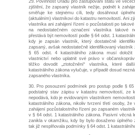
29. Povinnost Úřadu pro zastupování státu ve věcec
zjištění, že zapsaný vlastník nežije, podnět k zaháje
směřuje ke stejnému cíli, tedy dosáhnout úplné
(aktuálním) vlastníkovi do katastru nemovitostí. Ani z
vlastníka ani zahájení řízení o pozůstalosti po tako
na nedostatečném označení vlastníka takové ne
přestává být nemovitostí podle § 64 odst. 1 katastrál
kdy je zapsán vlastník, který dostatečně identifik
zapsaný, avšak nedostatečně identifikovaný vlastník
§ 65 odst. 4 katastrálního zákona musí doložit li
vlastnictví nebo uplatnit své právo v občanskopráv
těžko dovodit „ztotožnění“ vlastníka, které da
katastrálního zákona vylučuje, v případě dosud nez
zapsaného vlastníka.
30. Pro posouzení podmínek pro postup podle § 65 
podstatný stav zápisu v katastru nemovitostí, ze 
nepodává, kdo je evidovaným vlastníkem nemovitosti
katastrálního zákona, nikoliv tvrzení třetí osoby, že
zahájení pozůstalostního řízení po zapsaném vlast
v § 64 odst. 1 katastrálního zákona. Pasivní věcná l
zanikla v okamžiku, kdy by bylo dosaženo úplného 
tak již nesplňovala podmínky § 64 odst. 1 katastrální