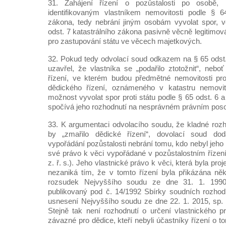
31. Zahájení řízení o pozůstalosti po osobě, 
identifikovaným vlastníkem nemovitosti podle § 64
zákona, tedy nebrání jiným osobám vyvolat spor, v
odst. 7 katastrálního zákona pasivně věcně legitimov
pro zastupování státu ve věcech majetkových.
32. Pokud tedy odvolací soud odkazem na § 65 odst.
uzavřel, že vlastníka se „podařilo ztotožnit“, nebo
řízení, ve kterém budou předmětné nemovitosti pro
dědického řízení, oznámeného v katastru nemovitos
možnost vyvolat spor proti státu podle § 65 odst. 6 a
spočívá jeho rozhodnutí na nesprávném právním pos
33. K argumentaci odvolacího soudu, že kladné roz
by „zmařilo dědické řízení“, dovolací soud do
vypořádání pozůstalosti nebrání tomu, kdo nebyl jeho 
své právo k věci vypořádané v pozůstalostním řízení
z. ř. s.). Jeho vlastnické právo k věci, která byla pro
nezaniká tím, že v tomto řízení byla přikázána ně
rozsudek Nejvyššího soudu ze dne 31. 1. 1990
publikovaný pod č. 14/1992 Sbírky soudních rozhod
usnesení Nejvyššího soudu ze dne 22. 1. 2015, sp.
Stejně tak není rozhodnutí o určení vlastnického 
závazné pro dědice, kteří nebyli účastníky řízení o t