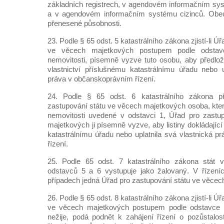
základních registrech, v agendovém informačním sy
a v agendovém informačním systému cizinců. Obec
přenesené působnosti.
23. Podle § 65 odst. 5 katastrálního zákona zjistí-li Ú
ve věcech majetkových postupem podle odstav
nemovitosti, písemně vyzve tuto osobu, aby předložila
vlastnictví příslušnému katastrálnímu úřadu nebo u
práva v občanskoprávním řízení.
24. Podle § 65 odst. 6 katastrálního zákona při
zastupování státu ve věcech majetkových osoba, která
nemovitosti uvedené v odstavci 1, Úřad pro zastu
majetkových ji písemně vyzve, aby listiny dokládající je
katastrálnímu úřadu nebo uplatnila svá vlastnická 
řízení.
25. Podle 65 odst. 7 katastrálního zákona stát 
odstavců 5 a 6 vystupuje jako žalovaný. V řízení
případech jedná Úřad pro zastupování státu ve věcec
26. Podle § 65 odst. 8 katastrálního zákona zjistí-li Ú
ve věcech majetkových postupem podle odstavce 4
nežije, podá podnět k zahájení řízení o pozůstalo