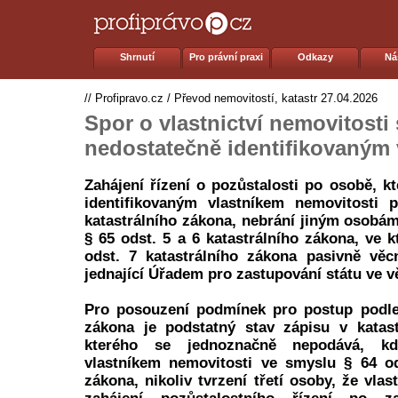
Shrnutí
Pro právní praxi
Odkazy
Ná
//
Profipravo.cz
/
Převod nemovitostí, katastr
27.04.2026
Spor o vlastnictví nemovitosti 
nedostatečně identifikovaným 
Zahájení řízení o pozůstalosti po osobě, k
identifikovaným vlastníkem nemovitosti 
katastrálního zákona, nebrání jiným osobám
§ 65 odst. 5 a 6 katastrálního zákona, ve 
odst. 7 katastrálního zákona pasivně věc
jednající Úřadem pro zastupování státu ve 
Pro posouzení podmínek pro postup podle 
zákona je podstatný stav zápisu v katast
kterého se jednoznačně nepodává, k
vlastníkem nemovitosti ve smyslu § 64 od
zákona, nikoliv tvrzení třetí osoby, že vla