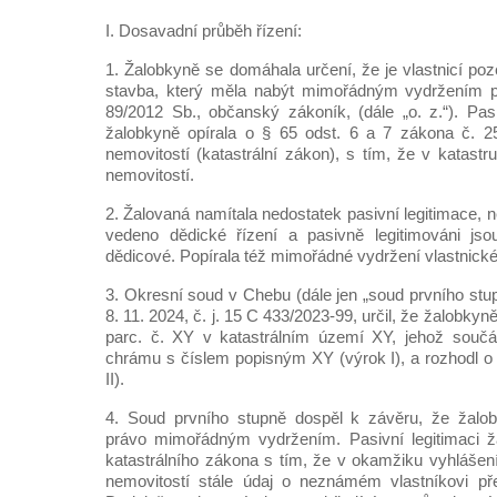
I. Dosavadní průběh řízení:
1. Žalobkyně se domáhala určení, že je vlastnicí po
stavba, který měla nabýt mimořádným vydržením p
89/2012 Sb., občanský zákoník, (dále „o. z.“). Pasi
žalobkyně opírala o § 65 odst. 6 a 7 zákona č. 25
nemovitostí (katastrální zákon), s tím, že v katastr
nemovitostí.
2. Žalovaná namítala nedostatek pasivní legitimace, 
vedeno dědické řízení a pasivně legitimováni js
dědicové. Popírala též mimořádné vydržení vlastnick
3. Okresní soud v Chebu (dále jen „soud prvního st
8. 11. 2024, č. j. 15 C 433/2023-99, určil, že žalobk
parc. č. XY v katastrálním území XY, jehož součá
chrámu s číslem popisným XY (výrok I), a rozhodl o 
II).
4. Soud prvního stupně dospěl k závěru, že žalob
právo mimořádným vydržením. Pasivní legitimaci ž
katastrálního zákona s tím, že v okamžiku vyhlášení
nemovitostí stále údaj o neznámém vlastníkovi př