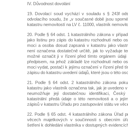
IV. Důvodnost dovolání
19. Dovolací soud vychází v souladu s § 243f odst.
odvolacího soudu, že „v současné době jsou sporné
katastru nemovitostí na LV č. 11000, vlastník nemovit
20. Podle § 64 odst. 1 katastrálního zákona v případ
jako listinu pro zápis do katastru rozhodnutí nebo 
moci a osoba dosud zapsaná v katastru jako vlastn
není označena dostatečně určitě, jak to vyžaduje te
možné označit ji v řízení před tímto orgánem údaj
předpisem, na jehož základě lze rozhodnutí nebo o
moci vydat, postačí k jejímu označení v řízení před t
zápisu do katastru uvedení údajů, které jsou o této o
21. Podle § 64 odst. 2 katastrálního zákona pok
katastru jako vlastník označena tak, jak je uvedeno v
neumožňuje její dostatečnou identifikaci, Čes
katastrální předá údaje o této nemovitosti a o jej
zápisů v katastru Úřadu pro zastupování státu ve vě
22. Podle § 65 odst. 4 katastrálního zákona Úřad p
věcech majetkových v součinnosti s obecním ú
šetření k dohledání vlastníka v dostupných evidencíc