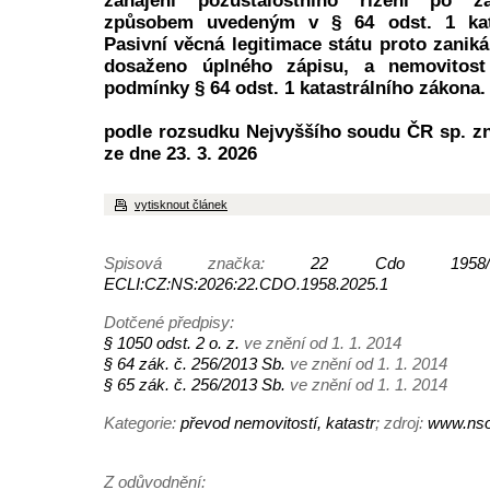
zahájení pozůstalostního řízení po z
způsobem uvedeným v § 64 odst. 1 kata
Pasivní věcná legitimace státu proto zanik
dosaženo úplného zápisu, a nemovitost 
podmínky § 64 odst. 1 katastrálního zákona.
podle rozsudku Nejvyššího soudu ČR sp. zn
ze dne 23. 3. 2026
vytisknout článek
Spisová značka:
22 Cdo 1958/
ECLI:CZ:NS:2026:22.CDO.1958.2025.1
Dotčené předpisy:
§ 1050 odst. 2 o. z.
ve znění od 1. 1. 2014
§ 64 zák. č. 256/2013 Sb.
ve znění od 1. 1. 2014
§ 65 zák. č. 256/2013 Sb.
ve znění od 1. 1. 2014
Kategorie:
převod nemovitostí, katastr
; zdroj:
www.nso
Z odůvodnění: