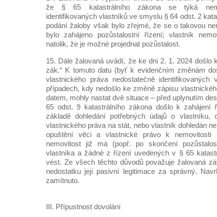
že § 65 katastrálního zákona se týká nemov
identifikovaných vlastníků ve smyslu § 64 odst. 2 kat
podání žaloby však bylo zřejmé, že se o takovou ne
bylo zahájeno pozůstalostní řízení; vlastník nemovi
natolik, že je možné projednat pozůstalost.
15. Dále žalovaná uvádí, že ke dni 2. 1. 2024 došlo 
zák.“ K tomuto datu (byť k evidenčním změnám došl
vlastnického práva nedostatečně identifikovaných 
případech, kdy nedošlo ke změně zápisu vlastnické
datem, mohly nastat dvě situace – před uplynutím dese
65 odst. 9 katastrálního zákona došlo k zahájení ř
základě dohledání potřebných údajů o vlastníku, 
vlastnického práva na stát, nebo vlastník dohledán ne
opuštění věci a vlastnické právo k nemovitosti 
nemovitost již má (popř. po skončení pozůstalos
vlastníka a žádné z řízení uvedených v § 65 katastr
vést. Ze všech těchto důvodů považuje žalovaná zá
nedostatku její pasivní legitimace za správný. Navr
zamítnuto.
III. Přípustnost dovolání