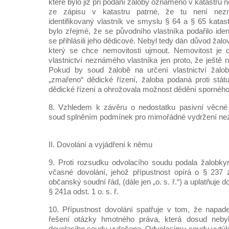
které bylo již při podání žaloby oznámeno v katastru n
ze zápisu v katastru patrné, že tu není nez
identifikovaný vlastník ve smyslu § 64 a § 65 katas
bylo zřejmé, že se původního vlastníka podařilo iden
se přihlásili jeho dědicové. Nebyl tedy dán důvod žalova
který se chce nemovitosti ujmout. Nemovitost je 
vlastnictví neznámého vlastníka jen proto, že ještě n
Pokud by soud žalobě na určení vlastnictví žalo
„zmařeno“ dědické řízení, žaloba podaná proti stát
dědické řízení a ohrožovala možnost dědění sporného
8. Vzhledem k závěru o nedostatku pasivní věcné 
soud splněním podmínek pro mimořádné vydržení ne
II. Dovolání a vyjádření k němu
9. Proti rozsudku odvolacího soudu podala žalobkyně
včasné dovolání, jehož přípustnost opírá o § 237 
občanský soudní řád, (dále jen „o. s. ř.“) a uplatňuje
§ 241a odst. 1 o. s. ř.
10. Přípustnost dovolání spatřuje v tom, že napad
řešení otázky hmotného práva, která dosud nebyl
dovolacího soudu vyřešena. Odvolacímu soudu vytýk