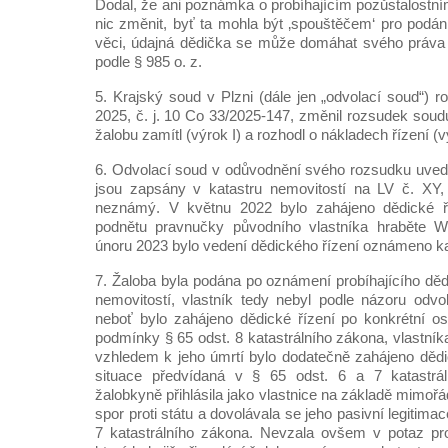
Dodal, že ani poznámka o probíhajícím pozůstalostn
nic změnit, byť ta mohla být ‚spouštěčem‘ pro podán
věci, údajná dědička se může domáhat svého práva
podle § 985 o. z.
5. Krajský soud v Plzni (dále jen „odvolací soud“) 
2025, č. j. 10 Co 33/2025-147, změnil rozsudek soud
žalobu zamítl (výrok I) a rozhodl o nákladech řízení (vý
6. Odvolací soud v odůvodnění svého rozsudku uvedl
jsou zapsány v katastru nemovitostí na LV č. XY, 
neznámý. V květnu 2022 bylo zahájeno dědické ří
podnětu pravnučky původního vlastníka hraběte W.
únoru 2023 bylo vedení dědického řízení oznámeno ka
7. Žaloba byla podána po oznámení probíhajícího děd
nemovitostí, vlastník tedy nebyl podle názoru odv
neboť bylo zahájeno dědické řízení po konkrétní o
podmínky § 65 odst. 8 katastrálního zákona, vlastníka
vzhledem k jeho úmrtí bylo dodatečně zahájeno dědic
situace předvídaná v § 65 odst. 6 a 7 katastrá
žalobkyně přihlásila jako vlastnice na základě mimořá
spor proti státu a dovolávala se jeho pasivní legitim
7 katastrálního zákona. Nevzala ovšem v potaz prob