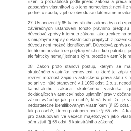
řízení o pozůstalosti podle jiného zákona a předá 
zapsaném vlastníkovi a o jeho nemovitosti; není-li z
podnět u soudu, v jehož obvodu se dotčená nemovitos
27. Ustanovení § 65 katastrálního zákona bylo do sp
závěrečných ustanovení tohoto právního předpisu
důvodové zprávy k tomuto zákonu, jako „reakce na p
s neúplnými zápisy o vlastnících přejatých z pozemko
důvodu není možné identifikovat“. Důvodová zpráva 
těchto nemovitostí se potýkají všichni, kdo potřebují je
ale fakticky nemají jednat s kým, protože vlastník je ne
28. Zákon proto stanoví postup, kterým se má 
skutečného vlastníka nemovitosti, u které je zápis 
rovněž možnost zápisu vlastnického práva státu k 
se ani ve lhůtě stanovené v § 1050 odst. 2 o. z. nepo
katastrálního zákona skutečného vlastníka zjist
dokládajících vlastnictví nebo uplatnění práv v občan
zákon vyžaduje jak po osobě, která tvrdí, že je v
nedostatečně identifikovaným vlastníkem (§ 65 odst. 
tak po osobě, kterou postupem podle § 65 odst. 4 ka
pro zastupování ve věcech majetkových jako vlastn
sám zjistí (§ 65 odst. 5 katastrálního zákona).