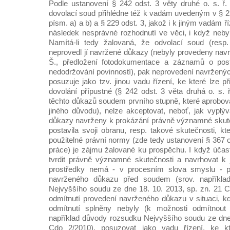
Podle ustanovení § 242 odst. 3 věty druhé o. s. ř. j
dovolací soud přihlédne též k vadám uvedeným v § 22
písm. a) a b) a § 229 odst. 3, jakož i k jiným vadám ř
následek nesprávné rozhodnutí ve věci, i když nebyl
Namítá-li tedy žalovaná, že odvolací soud (resp
neprovedl jí navržené důkazy (nebyly provedeny nav
Š., předložení fotodokumentace a záznamů o pos
nedodržování povinností), pak neprovedení navržený
posuzuje jako tzv. jinou vadu řízení, ke které lze při
dovolání přípustné (§ 242 odst. 3 věta druhá o. s. 
těchto důkazů soudem prvního stupně, které aprobova
jiného důvodu), nelze akceptovat, neboť, jak vyplý
důkazy navrženy k prokázání právně významné skute
postavila svoji obranu, resp. takové skutečnosti, k
použitelné právní normy (zde tedy ustanovení § 367 o
práce) je zájmu žalované ku prospěchu. I když účast
tvrdit právně významné skutečnosti a navrhovat k je
prostředky nemá - v procesním slova smyslu - p
navrženého důkazu před soudem (srov. napříkla
Nejvyššího soudu ze dne 18. 10. 2013, sp. zn. 21 C
odmítnutí provedení navrženého důkazu v situaci, 
odmítnutí splněny nebyly (k možnosti odmítnout
například důvody rozsudku Nejvyššího soudu ze dne 
Cdo 2/2010), posuzovat jako vadu řízení, ke kt