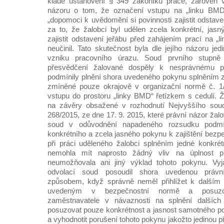
klade ustanovení § 349 zákoníku práce, zároveň 
názoru o tom, že označení vstupu na „linku BMD“
„dopomoci k uvědomění si povinnosti zajistit odstav
za to, že žalobci byl udělen zcela konkrétní, jas
zajistit odstavení jeřábu před zahájením prací na „
neučinil. Tato skutečnost byla dle jejího názoru je
vzniku pracovního úrazu. Soud prvního stupně
přesvědčení žalované dospěly k nesprávnému p
podmínily plnění shora uvedeného pokynu splněním zc
zmíněné pouze okrajově v organizační normě č. 1
vstupu do prostoru „linky BMD“ řetízkem s cedulí. 
na závěry obsažené v rozhodnutí Nejvyššího so
268/2015, ze dne 17. 9. 2015, které právní názor žal
soud v odůvodnění napadeného rozsudku podmín
konkrétního a zcela jasného pokynu k zajištění bezp
při práci uděleného žalobci splněním jedné konkrétn
nemohla mít naprosto žádný vliv na úplnost 
neumožňovala ani jiný výklad tohoto pokynu. Vyj
odvolací soud posoudil shora uvedenou práv
způsobem, když správně neměl přihlížet k dalším 
uvedeným v bezpečnostní normě a posuzo
zaměstnavatele v návaznosti na splnění dalšíc
posuzovat pouze konkrétnost a jasnost samotného p
a vyhodnotit porušení tohoto pokynu jakožto jedinou p