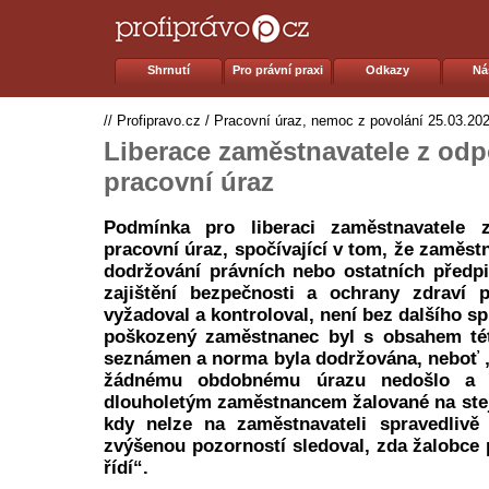
Shrnutí
Pro právní praxi
Odkazy
Ná
//
Profipravo.cz
/
Pracovní úraz, nemoc z povolání
25.03.20
Liberace zaměstnavatele z odp
pracovní úraz
Podmínka pro liberaci zaměstnavatele 
pracovní úraz, spočívající v tom, že zaměstn
dodržování právních nebo ostatních předp
zajištění bezpečnosti a ochrany zdraví p
vyžadoval a kontroloval, není bez dalšího sp
poškozený zaměstnanec byl s obsahem té
seznámen a norma byla dodržována, neboť 
žádnému obdobnému úrazu nedošlo a n
dlouholetým zaměstnancem žalované na stej
kdy nelze na zaměstnavateli spravedlivě
zvýšenou pozorností sledoval, zda žalobce 
řídí“.