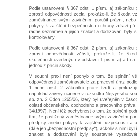
Podle ustanovení § 367 odst. 1 písm. a) zákoníku 
zprostí odpovědnosti zcela, prokáže-li, že škoda vz
zaměstnanec svým zaviněním porušil právní, nebo 
pokyny k zajištění bezpečnosti a ochrany zdraví při p
řádně seznámen a jejich znalost a dodržování byly
kontrolovány.
Podle ustanovení § 367 odst. 2 písm. a) zákoníku 
zprostí odpovědnosti zčásti, prokáže-li, že ško
skutečností uvedených v odstavci 1 písm. a) a b) a 
jednou z příčin škody.
V soudní praxi není pochyb o tom, že splnění vš
odpovědnosti zaměstnavatele za pracovní úraz podle
1 nebo odst. 2 zákoníku práce tvrdí a prokazuje
například závěry učiněné v rozsudku Nejvyššího sou
sp. zn. 2 Cdon 1265/96, který byl uveřejněn v časop
oblasti občanského, obchodního a pracovního práva
34/1997). Není též pochybnost o tom, že splnění pod
tím, že postižený zaměstnanec svým zaviněním poruš
předpisy anebo pokyny k zajištění bezpečnosti a o
(dále jen „bezpečnostní předpisy“), ačkoliv s nimi by
znalost a dodržování byly soustavně vyžadová