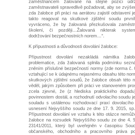
zaměstnancem žalované na stejné pozici údr
zaměstnavateli spravedlivě požadovat, aby se zvýšen
zda žalobce při práci na aerátoru zajistil odstavení
takto reagoval na skutkové zjištění soudu prvn
vyvráceno, že by žalovaná přezkušovala zaměstn
školení, či později…Žalovaná nikterak system
dodržování bezpečnostních norem…“.
K přípustnosti a důvodnosti dovolání žalobce:
Přípustnost dovolání nezakládá námitka žalo
problematice, zda žalovaná splnila podmínku sez
zněním příslušné bezpečností normy (zde norma č. 0
vztahující se k údajnému nejasnému obsahu této norm
skutkových zjištění soudů, že žalobce obsah této 
věděl, jakým způsobem při práci ve stanoveném pros
zcela zjevné, že (z hlediska praktického dopad
povinnostem dostál, a rozhodnutí odvolacího soudu je 
souladu s ustálenou rozhodovací praxí dovolacího 
usnesení Nejvyššího soudu ze dne 17. 9. 2015, sp.
Přípustnost dovolání ve vztahu k této otázce nemůže
žalobce na rozsudek Nejvyššího soudu ze dne 4. 9
23141/2011, který byl uveřejněn v časopisu Soudn
občanského, obchodního a pracovního práva po