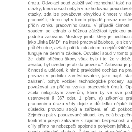
úrazu. Odvolací soud založil své rozhodnutí také 
otázky, která dosud nebyla v rozhodovací praxi dovol
otázky, zda lze považovat obvyklou činnost v rá
pracovišti, kterou byl v tomto případě provoz mosto
příčin vzniku pracovního úrazu. V případě činnost
soudem se jednalo o běžnou záležitost typickou p
podniku žalované. Mostový jeřáb, který je nedílnou 
jako „linka BMD“, na které pracoval žalobce, je sice 
průběhu dne, avšak patří k základním a nejdůležitějš
funguje na denním základě. Odvolací soud v tomto p
že „další příčinou škody však bylo i to, že v době
aerátor, byl uveden jeřáb do provozu.“ Žalovaná je 
činnosti a události, k nimž pravidelně dochází na pr
provozu v podniku zaměstnavatele, jako např. stan
zařízení, pohyb vozidel, technologické procesy, a
považovat za příčinu vzniku pracovních úrazů. O
zcela nelogickým závěrům, které by ve své podst
ustanovení § 367 odst. 1, písm. a) zákoníku p
pracovnímu úrazu vždy dojde v důsledku nějaké čin
důsledku provozu strojů a zařízení, ať už poškoz
Zejména pak v posuzované situaci, kdy celá bezpečno
konkrétní pokyn žalované k zajištění bezpečnosti a 
cílily přímo na nebezpečí spojené s pohybem jeřábu,
soudu očividně chybné. Žalovaná je přesvědčená,