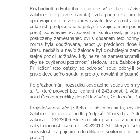
Rozhodnutí odvolacího soudu je však také závisl
žalobce to správně namítá), zda podmínka pro li
spočívající v tom, že zaměstnavatel též znalost a d
ostatních předpisů anebo pokynů k zajištění bezpečno
práci) soustavně vyžadoval a kontroloval, je spln
poškozený zaměstnanec byl s obsahem této norm
norma byla dodržována, neboť „v předchozí dob
úrazu nedošlo a navíc žalobce byl dlouholetým za
stejné pozici údržbáře, kdy nelze na zaměstnavateli
aby se zvýšenou pozorností sledoval, zda žalobce př
Při řešení této otázky se odvolací soud odchýlil 
praxe dovolacího soudu, a proto je dovolání přípustné.
Po přezkoumání rozsudku odvolacího soudu ve smys
s. ř., které provedl bez jednání (§ 243a odst. 1 věta 
soud České republiky dospěl k závěru, že dovolání ža
Projednávanou věc je třeba - s ohledem na to, kdy d
žalobce - posuzovat podle předpisů, účinných v té d
zákona č. 262/2006 Sb. zákoníku práce ve znění do
nabyl účinnosti zákon č. 303/2013 Sb. kterým se
souvislosti s přijetím rekodifikace soukromého pr
práce“).