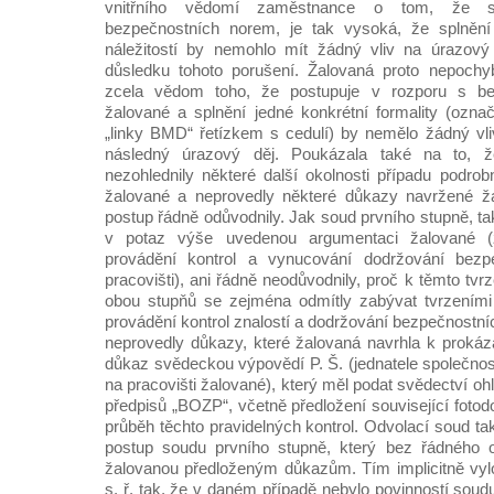
vnitřního vědomí zaměstnance o tom, že s
bezpečnostních norem, je tak vysoká, že splnění 
náležitostí by nemohlo mít žádný vliv na úrazov
důsledku tohoto porušení. Žalovaná proto nepochyb
zcela vědom toho, že postupuje v rozporu s b
žalované a splnění jedné konkrétní formality (ozna
„linky BMD“ řetízkem s cedulí) by nemělo žádný vl
následný úrazový děj. Poukázala také na to, 
nezohlednily některé další okolnosti případu podr
žalované a neprovedly některé důkazy navržené ža
postup řádně odůvodnily. Jak soud prvního stupně, t
v potaz výše uvedenou argumentaci žalované 
provádění kontrol a vynucování dodržování bezpe
pracovišti), ani řádně neodůvodnily, proč k těmto tvr
obou stupňů se zejména odmítly zabývat tvrzeními 
provádění kontrol znalostí a dodržování bezpečnostní
neprovedly důkazy, které žalovaná navrhla k prokázá
důkaz svědeckou výpovědí P. Š. (jednatele společnos
na pracovišti žalované), který měl podat svědectví oh
předpisů „BOZP“, včetně předložení související foto
průběh těchto pravidelných kontrol. Odvolací soud tak
postup soudu prvního stupně, který bez řádného o
žalovanou předloženým důkazům. Tím implicitně vylo
s. ř. tak, že v daném případě nebylo povinností soudu