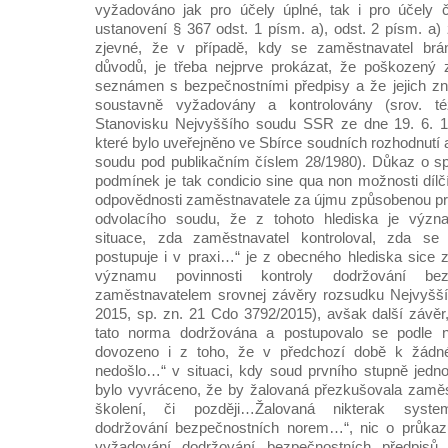
vyžadováno jak pro účely úplné, tak i pro účely č
ustanovení § 367 odst. 1 písm. a), odst. 2 písm. a)
zjevné, že v případě, kdy se zaměstnavatel brání
důvodů, je třeba nejprve prokázat, že poškozený
seznámen s bezpečnostními předpisy a že jejich zn
soustavně vyžadovány a kontrolovány (srov. t
Stanovisku Nejvyššího soudu SSR ze dne 19. 6. 19
které bylo uveřejněno ve Sbírce soudních rozhodnutí
soudu pod publikačním číslem 28/1980). Důkaz o s
podmínek je tak condicio sine qua non možnosti dílč
odpovědnosti zaměstnavatele za újmu způsobenou p
odvolacího soudu, že z tohoto hlediska je význ
situace, zda zaměstnavatel kontroloval, zda se 
postupuje i v praxi…“ je z obecného hlediska sice 
významu povinnosti kontroly dodržování bez
zaměstnavatelem srovnej závěry rozsudku Nejvyšší
2015, sp. zn. 21 Cdo 3792/2015), avšak další závěr,
tato norma dodržována a postupovalo se podle n
dovozeno i z toho, že v předchozí době k žád
nedošlo…“ v situaci, kdy soud prvního stupně jedn
bylo vyvráceno, že by žalovaná přezkušovala zaměs
školení, či později…Žalovaná nikterak system
dodržování bezpečnostních norem…“, nic o průkaz
vyžadování dodržování bezpečnostních předpisů