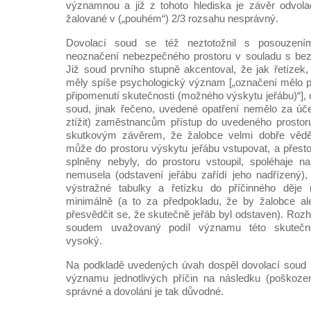
významnou a již z tohoto hlediska je závěr odvola
žalované v („pouhém“) 2/3 rozsahu nesprávný.
Dovolací soud se též neztotožnil s posouzení
neoznačení nebezpečného prostoru v souladu s be
Již soud prvního stupně akcentoval, že jak řetízek,
měly spíše psychologický význam [„označení mělo 
připomenutí skutečnosti (možného výskytu jeřábu)“], 
soud, jinak řečeno, uvedené opatření nemělo za úč
ztížit) zaměstnancům přístup do uvedeného prostoru
skutkovým závěrem, že žalobce velmi dobře vědě
může do prostoru výskytu jeřábu vstupovat, a přesto
splněny nebyly, do prostoru vstoupil, spoléhaje na
nemusela (odstavení jeřábu zařídí jeho nadřízený)
výstražné tabulky a řetízku do příčinného děje n
minimálně (a to za předpokladu, že by žalobce ale
přesvědčit se, že skutečně jeřáb byl odstaven). Roz
soudem uvažovaný podíl významu této skutečno
vysoký.
Na podkladě uvedených úvah dospěl dovolací soud 
významu jednotlivých příčin na následku (poškozen
správné a dovolání je tak důvodné.