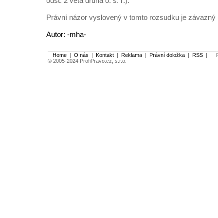
odst. 2 věta druhá o. s. ř.).
Právní názor vyslovený v tomto rozsudku je závazný (§ 
Autor: -mha-
Home
|
O nás
|
Kontakt
|
Reklama
|
Právní doložka
|
RSS
|
Po
© 2005-2024 ProfiPravo.cz, s.r.o.