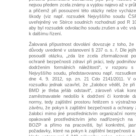
Žalovaná přípustnost dovolání dovozuje z toho, že
důvody uvedené v ustanovení § 237 o. s. ř. Dle její
posoudil otázku, „zda lze zcela zformalizovat p
ochraně bezpečnosti zdraví při práci, tedy podmiňov
dodržením formálních náležitostí“, v rozporu s 
Nejvyššího soudu, představovanou např. rozsudke
dne 4. 9. 2012, sp. zn. 21 Cdo 2141/2011. V 
rozsudku jednak uzavřel, že „žalobce věděl, že při 
BMD je třeba jeřáb odstavit“, zároveň však kons
zaměstnavatele nedošlo k dodržení či kontrole da
normy, tedy zajištění prostoru řetězem s výstražno
závěru, že pokyn k zajištění bezpečnosti a ochrany z
žalobci mimo jiné prostřednictvím organizační norm
opakovaně prostřednictvím jeho nadřízených na p
BOZP a přímo na pracovišti, byl konkrétní, jas
požadavky, které na pokyn k zajištění bezpečnosti a 