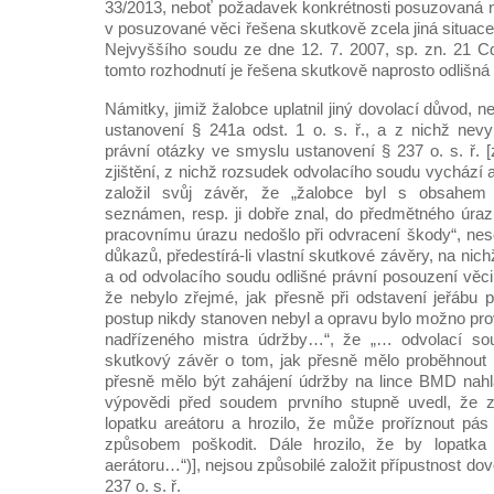
33/2013, neboť požadavek konkrétnosti posuzovaná no
v posuzované věci řešena skutkově zcela jiná situac
Nejvyššího soudu ze dne 12. 7. 2007, sp. zn. 21 C
tomto rozhodnutí je řešena skutkově naprosto odlišná 
Námitky, jimiž žalobce uplatnil jiný dovolací důvod, n
ustanovení § 241a odst. 1 o. s. ř., a z nichž nev
právní otázky ve smyslu ustanovení § 237 o. s. ř. [
zjištění, z nichž rozsudek odvolacího soudu vychází 
založil svůj závěr, že „žalobce byl s obsahe
seznámen, resp. ji dobře znal, do předmětného úrazu
pracovnímu úrazu nedošlo při odvracení škody“, nes
důkazů, předestírá-li vlastní skutkové závěry, na nic
a od odvolacího soudu odlišné právní posouzení věci
že nebylo zřejmé, jak přesně při odstavení jeřábu 
postup nikdy stanoven nebyl a opravu bylo možno p
nadřízeného mistra údržby…“, že „… odvolací sou
skutkový závěr o tom, jak přesně mělo proběhnout 
přesně mělo být zahájení údržby na lince BMD na
výpovědi před soudem prvního stupně uvedl, že z
lopatku areátoru a hrozilo, že může proříznout pá
způsobem poškodit. Dále hrozilo, že by lopatka 
aerátoru…“)], nejsou způsobilé založit přípustnost do
237 o. s. ř.