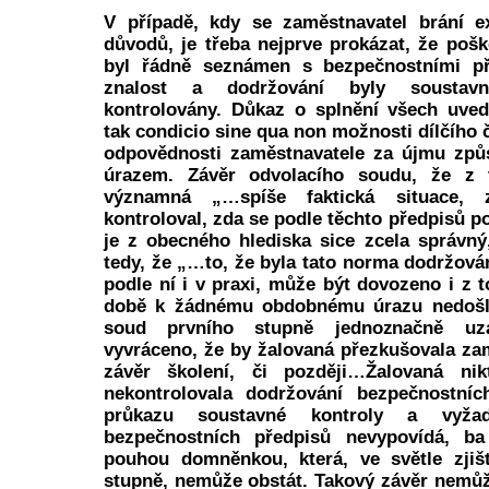
V případě, kdy se zaměstnavatel brání ex
důvodů, je třeba nejprve prokázat, že po
byl řádně seznámen s bezpečnostními př
znalost a dodržování byly soustav
kontrolovány. Důkaz o splnění všech uve
tak condicio sine qua non možnosti dílčího 
odpovědnosti zaměstnavatele za újmu zp
úrazem. Závěr odvolacího soudu, že z t
významná „…spíše faktická situace, 
kontroloval, zda se podle těchto předpisů p
je z obecného hlediska sice zcela správný,
tedy, že „…to, že byla tato norma dodržová
podle ní i v praxi, může být dovozeno i z 
době k žádnému obdobnému úrazu nedošlo
soud prvního stupně jednoznačně uz
vyvráceno, že by žalovaná přezkušovala zam
závěr školení, či později…Žalovaná nik
nekontrolovala dodržování bezpečnostní
průkazu soustavné kontroly a vyžad
bezpečnostních předpisů nevypovídá, ba
pouhou domněnkou, která, ve světle zjiš
stupně, nemůže obstát. Takový závěr nemů