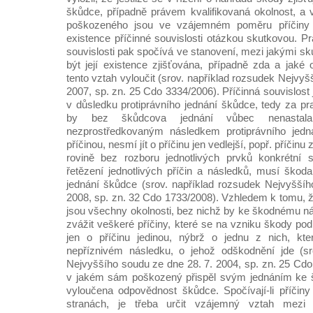
škůdce, případně právem kvalifikovaná okolnost, a 
poškozeného jsou ve vzájemném poměru příčiny 
existence příčinné souvislosti otázkou skutkovou. P
souvislosti pak spočívá ve stanovení, mezi jakými s
být její existence zjišťována, případně zda a jaké 
tento vztah vyloučit (srov. například rozsudek Nejvyš
2007, sp. zn. 25 Cdo 3334/2006). Příčinná souvislost 
v důsledku protiprávního jednání škůdce, tedy za pr
by bez škůdcova jednání vůbec nenastal
nezprostředkovaným následkem protiprávního jednán
příčinou, nesmí jít o příčinu jen vedlejší, popř. příči
rovině bez rozboru jednotlivých prvků konkrétní 
řetězení jednotlivých příčin a následků, musí škoda
jednání škůdce (srov. například rozsudek Nejvyšší
2008, sp. zn. 32 Cdo 1733/2008). Vzhledem k tomu, ž
jsou všechny okolnosti, bez nichž by ke škodnému ná
zvážit veškeré příčiny, které se na vzniku škody podí
jen o příčinu jedinou, nýbrž o jednu z nich, kte
nepříznivém následku, o jehož odškodnění jde (sr
Nejvyššího soudu ze dne 28. 7. 2004, sp. zn. 25 Cdo
v jakém sám poškozený přispěl svým jednáním ke š
vyloučena odpovědnost škůdce. Spočívají-li příčin
stranách, je třeba určit vzájemný vztah mezi 