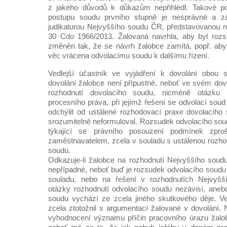
z jakého důvodů k důkazům nepřihlédl. Takové po
postupu soudu prvního stupně je nesprávné a z
judikaturou Nejvyššího soudu ČR, představovanou n
30 Cdo 1966/2013. Žalovaná navrhla, aby byl roz
změněn tak, že se návrh žalobce zamítá, popř. aby
věc vrácena odvolacímu soudu k dalšímu řízení.
Vedlejší účastník ve vyjádření k dovolání obou st
dovolání žalobce není přípustné, neboť ve svém dovo
rozhodnutí dovolacího soudu, nicméně otázku 
procesního práva, při jejímž řešení se odvolací sou
odchýlit od ustálené rozhodovací praxe dovolacího
srozumitelně neformuloval. Rozsudek odvolacího soud
týkající se právního posouzení podmínek zpro
zaměstnavatelem, zcela v souladu s ustálenou rozho
soudu.
Odkazuje-li žalobce na rozhodnutí Nejvyššího soud
nepřípadné, neboť buď je rozsudek odvolacího soudu 
souladu, nebo na řešení v rozhodnutích Nejvyš
otázky rozhodnutí odvolacího soudu nezávisí, aneb
soudu vychází ze zcela jiného skutkového děje. Ve
zcela ztotožnil s argumentací žalované v dovolání
vyhodnocení významu příčin pracovního úrazu žal