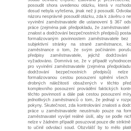
posoudit shora uvedenou otázku, která v rozhodo
dosud nebyla vyřešena, jinak než ji posoudil. Odvolac
názoru nesprávně posoudil otázku, zda k závěru o ne
vyvinění zaměstnavatele dle ustanovení § 367 ods
práce (zejména pak předpokladu, že zaměstnavatel 
znalost a dodržování bezpečnostních předpisů) posta
formalizovaným povinnostem zaměstnavatele bez
subjektivní stránky na straně zaměstnance, k
zaměstnance o tom, že svým počínáním poruš
předpisy zaměstnavatele, jejichž dodržován
vyžadováno. Domnívá se, že v případě vyhodnocen
pro vyvinění zaměstnavatele (zejména předpokladu
dodržování bezpečnostních předpisů) nelze 
formalizovanou cestou posouzení splnění všech j
drobných náležitostí obsažených v těchto pře
komplexního posouzení provádění faktických kontr
těchto povinností a dále pak cestou posouzení míry
jednotlivých zaměstnanců o tom, že jednají v rozp
pokyny. Skutečnost, zda kontrolování znalosti a do
práce u zaměstnavatele neustrnulo pouze na form
zaměstnavatel vyvíjel reálné úsilí, aby se podle nic
nelze v žádném případě posuzovat pouze dle striktně 
to učinil odvolací soud. Obzvlášť by to mělo plat