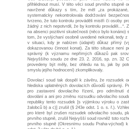
přihlédnout musí. V této věci soud prvního stupně o
navržené důkazy s tím, že měl „za prokázané,
systematicky nekontrolovala dodržování bezpečnost
tvrzeno, že tuto kontrolu prováděli mistři či osoby pro
žádný z nich nepotvrdil, že by kontrolu prováděl…“.
na absenci pozitivní skutečnosti (něco bylo konáno) 
tom, že vyslýchaní osobně uvedené nekonali, tedy z
v situaci, kdy je nabízen (údajně) důkaz přímý (v
dokazovanou činnost konat). Za této situace není 
správný (k významu nepřímých důkazů pak srov
Nejvyššího soudu ze dne 23. 2. 2016, sp. zn. 32 
provedeny být měly, bez ohledu na to, jak by pot
smyslu jejího hodnocení) zkomplikovaly.
Dovolací soud tak dospěl k závěru, že rozsudek o
hlediska uplatněných dovolacích důvodů správný. P
pro zastavení dovolacího řízení, pro odmítnutí d
dovolání a ani pro změnu rozsudku odvolacího soud
republiky tento rozsudek [s výjimkou výroku o zast
žalobců b) a c)] zrušil (§ 243e odst. 1 o. s. ř.). Vz
pro které byl zrušen rozsudek odvolacího soudu, pl
prvního stupně, zrušil Nejvyšší soud rovněž toto rozh
prvního stupně (Okresnímu soudu Praha-východ) k 