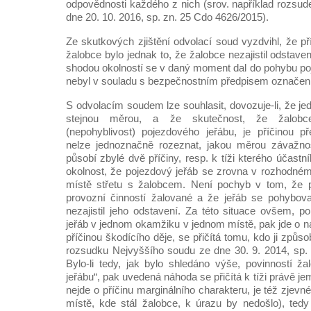
odpovědnosti každého z nich (srov. například rozsu
dne 20. 10. 2016, sp. zn. 25 Cdo 4626/2015).
Ze skutkových zjištění odvolací soud vyzdvihl, že p
žalobce bylo jednak to, že žalobce nezajistil odstaven
shodou okolností se v daný moment dal do pohybu poj
nebyl v souladu s bezpečnostním předpisem označen
S odvolacím soudem lze souhlasit, dovozuje-li, že jed
stejnou měrou, a že skutečnost, že žalobce 
(nepohyblivost) pojezdového jeřábu, je příčinou př
nelze jednoznačně rozeznat, jakou měrou závažnos
působí zbylé dvě příčiny, resp. k tíži kterého účastn
okolnost, že pojezdový jeřáb se zrovna v rozhodné
místě střetu s žalobcem. Není pochyb v tom, že 
provozní činností žalované a že jeřáb se pohybova
nezajistil jeho odstavení. Za této situace ovšem, p
jeřáb v jednom okamžiku v jednom místě, pak jde o ná
příčinou škodícího děje, se přičítá tomu, kdo ji způso
rozsudku Nejvyššího soudu ze dne 30. 9. 2014, sp.
Bylo-li tedy, jak bylo shledáno výše, povinností žal
jeřábu“, pak uvedená náhoda se přičítá k tíži právě je
nejde o příčinu marginálního charakteru, je též zjevn
místě, kde stál žalobce, k úrazu by nedošlo), tedy