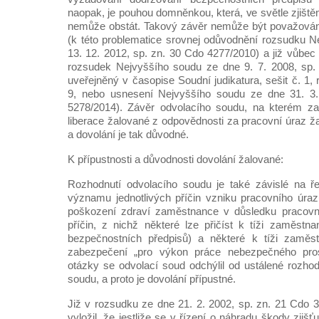
naopak, je pouhou domněnkou, která, ve světle zjiště
nemůže obstát. Takový závěr nemůže být považován 
(k této problematice srovnej odůvodnění rozsudku 
13. 12. 2012, sp. zn. 30 Cdo 4277/2010) a již vůbec 
rozsudek Nejvyššího soudu ze dne 9. 7. 2008, sp.
uveřejněný v časopise Soudní judikatura, sešit č. 1,
9, nebo usnesení Nejvyššího soudu ze dne 31. 3.
5278/2014). Závěr odvolacího soudu, na kterém za
liberace žalované z odpovědnosti za pracovní úraz ž
a dovolání je tak důvodné.
K přípustnosti a důvodnosti dovolání žalované:
Rozhodnutí odvolacího soudu je také závislé na ř
významu jednotlivých příčin vzniku pracovního úra
poškození zdraví zaměstnance v důsledku pracovní
příčin, z nichž některé lze přičíst k tíži zaměstn
bezpečnostních předpisů) a některé k tíži zaměst
zabezpečení „pro výkon práce nebezpečného prost
otázky se odvolací soud odchýlil od ustálené rozho
soudu, a proto je dovolání přípustné.
Již v rozsudku ze dne 21. 2. 2002, sp. zn. 21 Cdo 
vyložil, že jestliže se v řízení o náhradu škody zjišť