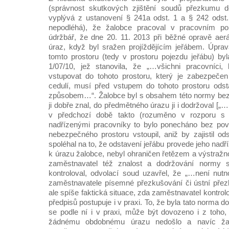
(správnost skutkových zjištění soudů přezkumu d
vyplývá z ustanovení § 241a odst. 1 a § 242 odst. 
nepodléhá), že žalobce pracoval v pracovním p
údržbář, že dne 20. 11. 2013 při běžné opravě aerá
úraz, když byl sražen projíždějícím jeřábem. Úpra
tomto prostoru (tedy v prostoru pojezdu jeřábu) b
1/07/10, jež stanovila, že „…všichni pracovníci, 
vstupovat do tohoto prostoru, který je zabezpeče
cedulí, musí před vstupem do tohoto prostoru odst
způsobem…“. Žalobce byl s obsahem této normy be
ji dobře znal, do předmětného úrazu ji i dodržoval [„…
v předchozí době takto (rozuměno v rozporu s
nadřízenými pracovníky to bylo ponecháno bez pov
nebezpečného prostoru vstoupil, aniž by zajistil od
spoléhal na to, že odstavení jeřábu provede jeho nadř
k úrazu žalobce, nebyl ohraničen řetězem a výstražn
zaměstnavatel též znalost a dodržování normy 
kontroloval, odvolací soud uzavřel, že „…není nut
zaměstnavatele písemné přezkušování či ústní pře
ale spíše faktická situace, zda zaměstnavatel kontrol
předpisů postupuje i v praxi. To, že byla tato norma 
se podle ní i v praxi, může být dovozeno i z toho
žádnému obdobnému úrazu nedošlo a navíc žal