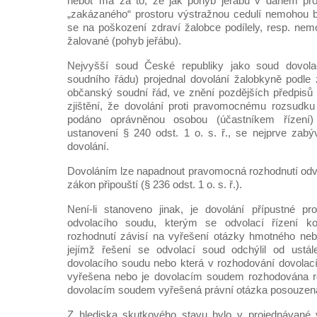
neboť má za to, že jak pohyb jeřábu v daném pro
„zakázaného“ prostoru výstražnou cedulí nemohou bý
se na poškození zdraví žalobce podílely, resp. nemo
žalované (pohyb jeřábu).
Nejvyšší soud České republiky jako soud dovol
soudního řádu) projednal dovolání žalobkyně podle
občanský soudní řád, ve znění pozdějších předpisů (d
zjištění, že dovolání proti pravomocnému rozsudku
podáno oprávněnou osobou (účastníkem řízení
ustanovení § 240 odst. 1 o. s. ř., se nejprve zabýv
dovolání.
Dovoláním lze napadnout pravomocná rozhodnutí odv
zákon připouští (§ 236 odst. 1 o. s. ř.).
Není-li stanoveno jinak, je dovolání přípustné pr
odvolacího soudu, kterým se odvolací řízení kon
rozhodnutí závisí na vyřešení otázky hmotného neb
jejímž řešení se odvolací soud odchýlil od ustá
dovolacího soudu nebo která v rozhodování dovolac
vyřešena nebo je dovolacím soudem rozhodována ro
dovolacím soudem vyřešená právní otázka posouzena ji
Z hlediska skutkového stavu bylo v projednávané v