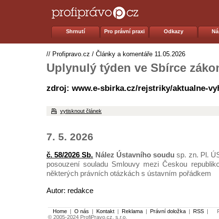
Shrnutí
Pro právní praxi
Odkazy
Ná
//
Profipravo.cz
/
Články a komentáře
11.05.2026
Uplynulý týden ve Sbírce záko
zdroj: www.e-sbirka.cz/rejstriky/aktualne-v
vytisknout článek
7. 5. 2026
č. 58/2026 Sb.
Nález Ústavního soudu
sp. zn. Pl. Ú
posouzení souladu Smlouvy mezi Českou republik
některých právních otázkách s ústavním pořádkem
Autor: redakce
Home
|
O nás
|
Kontakt
|
Reklama
|
Právní doložka
|
RSS
|
Po
© 2005-2024 ProfiPravo.cz, s.r.o.