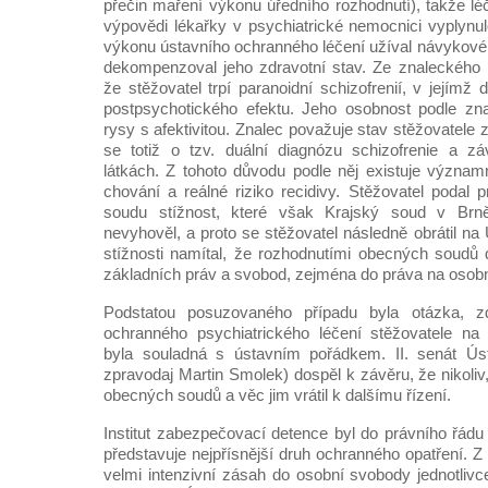
přečin maření výkonu úředního rozhodnutí), takže léč
výpovědi lékařky v psychiatrické nemocnici vyplynu
výkonu ústavního ochranného léčení užíval návykové 
dekompenzoval jeho zdravotní stav. Ze znaleckého 
že stěžovatel trpí paranoidní schizofrenií, v jejímž 
postpsychotického efektu. Jeho osobnost podle zna
rysy s afektivitou. Znalec považuje stav stěžovatele
se totiž o tzv. duální diagnózu schizofrenie a zá
látkách. Z tohoto důvodu podle něj existuje význa
chování a reálné riziko recidivy. Stěžovatel podal 
soudu stížnost, které však Krajský soud v Br
nevyhověl, a proto se stěžovatel následně obrátil na
stížnosti namítal, že rozhodnutími obecných soudů
základních práv a svobod, zejména do práva na osob
Podstatou posuzovaného případu byla otázka, 
ochranného psychiatrického léčení stěžovatele na
byla souladná s ústavním pořádkem. II. senát Ús
zpravodaj Martin Smolek) dospěl k závěru, že nikoliv,
obecných soudů a věc jim vrátil k dalšímu řízení.
Institut zabezpečovací detence byl do právního řád
představuje nejpřísnější druh ochranného opatření. Z
velmi intenzivní zásah do osobní svobody jednotlivce