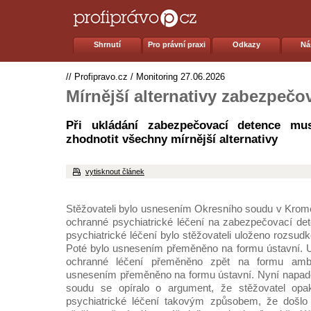
Shrnutí
Pro právní praxi
Odkazy
Ná
//
Profipravo.cz
/
Monitoring
27.06.2026
Mírnější alternativy zabezpečo
Při ukládání zabezpečovací detence mu
zhodnotit všechny mírnější alternativy
vytisknout článek
Stěžovateli bylo usnesením Okresního soudu v Krom
ochranné psychiatrické léčení na zabezpečovací de
psychiatrické léčení bylo stěžovateli uloženo rozsu
Poté bylo usnesením přeměněno na formu ústavní. 
ochranné léčení přeměněno zpět na formu ambu
usnesením přeměněno na formu ústavní. Nyní napad
soudu se opíralo o argument, že stěžovatel opa
psychiatrické léčení takovým způsobem, že došlo