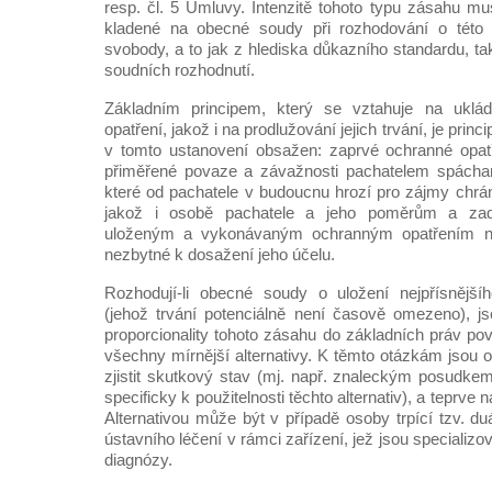
resp. čl. 5 Úmluvy. Intenzitě tohoto typu zásahu mu
kladené na obecné soudy při rozhodování o této
svobody, a to jak z hlediska důkazního standardu, t
soudních rozhodnutí.
Základním principem, který se vztahuje na uklá
opatření, jakož i na prodlužování jejich trvání, je princi
v tomto ustanovení obsažen: zaprvé ochranné opatřen
přiměřené povaze a závažnosti pachatelem spácha
které od pachatele v budoucnu hrozí pro zájmy chr
jakož i osobě pachatele a jeho poměrům a za
uloženým a vykonávaným ochranným opatřením ne
nezbytné k dosažení jeho účelu.
Rozhodují-li obecné soudy o uložení nejpřísnější
(jehož trvání potenciálně není časově omezeno), j
proporcionality tohoto zásahu do základních práv po
všechny mírnější alternativy. K těmto otázkám jsou
zjistit skutkový stav (mj. např. znaleckým posudk
specificky k použitelnosti těchto alternativ), a teprve 
Alternativou může být v případě osoby trpící tzv. du
ústavního léčení v rámci zařízení, jež jsou specializo
diagnózy.