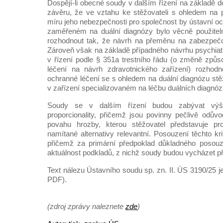
Dospějí-li obecné soudy v dalším řízení na základě 
závěru, že ve vztahu ke stěžovateli s ohledem na 
míru jeho nebezpečnosti pro společnost by ústavní oc
zaměřeném na duální diagnózy bylo věcně použiteln
rozhodnout tak, že návrh na přeměnu na zabezpečo
Zároveň však na základě případného návrhu psychia
v řízení podle § 351a trestního řádu (o změně způ
léčení na návrh zdravotnického zařízení) rozhod
ochranné léčení se s ohledem na duální diagnózu stě
v zařízení specializovaném na léčbu duálních diagnóz
Soudy se v dalším řízení budou zabývat výš
proporcionality, přičemž jsou povinny pečlivě odův
povahu hrozby, kterou stěžovatel představuje pr
namítané alternativy relevantní. Posouzení těchto kri
přičemž za primární předpoklad důkladného posouz
aktuálnost podkladů, z nichž soudy budou vycházet p
Text nálezu Ústavního soudu sp. zn. II. ÚS 3190/25 
PDF).
(zdroj zprávy naleznete
zde
)