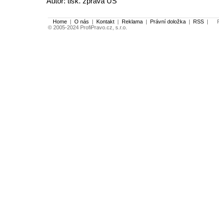
Autor: tisk. zpráva ÚS
Home
|
O nás
|
Kontakt
|
Reklama
|
Právní doložka
|
RSS
|
Po
© 2005-2024 ProfiPravo.cz, s.r.o.