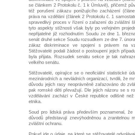
se článkem 2 Protokolu č. 1 k Úmluvě), přičemž pův
též porušení zákazu ponižujícího zacházení (člán
práva na vzdělání (článek 2 Protokolu č. 1 samostat
spravedlivý proces v řízení o zařazení do zvláštní 
tyto aspekty stížnosti však byly po veřejném projed
nepřijatelné již rozhodnutím Soudu ze dne 1. březn
senát druhé sekce Soudu rozsudkem ze dne 7. února
zákaz diskriminace ve spojení s právem na vz
Stěžovatelé podali žádost o postoupení jejich přípa
byla přijata. Rozsudek senátu sekce je tak nahr
velkého senátu.
Stěžovatelé, opírajíce se o neoficiální statistické
mezinárodních a nevládních organizací, tvrdili, že 
důvodu jejich rasy neoprávněně zařazováno do zvlá
pak romské děti převažují. Dle jejich názoru se s r
vzdělávání zachází v České republice odlišně než
etnika.
Soud pro lidská práva především poznamenal, že 
důvodů představují znevýhodněnou a zranitelnou m
zvláštní ochranu.
Pokud jde o údaje, na které se stěžovatelé odvolávaj