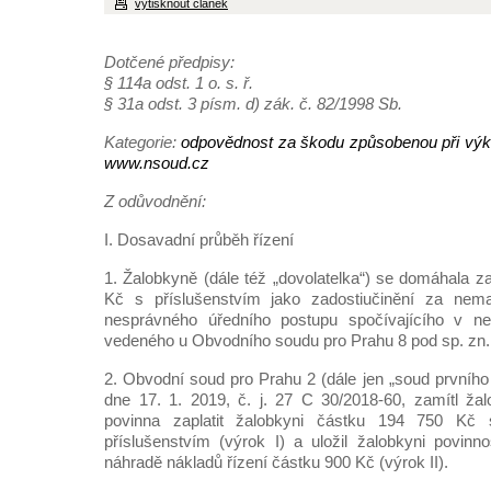
vytisknout článek
Dotčené předpisy:
§ 114a odst. 1 o. s. ř.
§ 31a odst. 3 písm. d) zák. č. 82/1998 Sb.
Kategorie:
odpovědnost za škodu způsobenou při výk
www.nsoud.cz
Z odůvodnění:
I. Dosavadní průběh řízení
1. Žalobkyně (dále též „dovolatelka“) se domáhala z
Kč s příslušenstvím jako zadostiučinění za nema
nesprávného úředního postupu spočívajícího v ne
vedeného u Obvodního soudu pro Prahu 8 pod sp. zn.
2. Obvodní soud pro Prahu 2 (dále jen „soud prvníh
dne 17. 1. 2019, č. j. 27 C 30/2018-60, zamítl ža
povinna zaplatit žalobkyni částku 194 750 Kč
příslušenstvím (výrok I) a uložil žalobkyni povinno
náhradě nákladů řízení částku 900 Kč (výrok II).