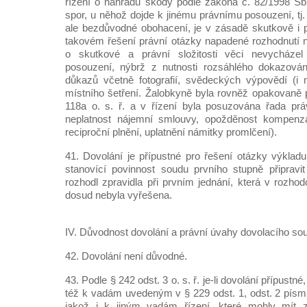
řízení o náhradu škody podle zákona č. 82/1998 Sb.
spor, u něhož dojde k jinému právnímu posouzení, tj
ale bezdůvodné obohacení, je v zásadě skutkově i p
takovém řešení právní otázky napadené rozhodnutí 
o skutkové a právní složitosti věci nevycházel
posouzení, nýbrž z nutnosti rozsáhlého dokazován
důkazů včetně fotografií, svědeckých výpovědí (
místního šetření. Žalobkyně byla rovněž opakovaně
118a o. s. ř. a v řízení byla posuzována řada prá
neplatnost nájemní smlouvy, opožděnost kompenza
reciproční plnění, uplatnění námitky promlčení).
41. Dovolání je přípustné pro řešení otázky výkladu
stanovící povinnost soudu prvního stupně připravi
rozhodl zpravidla při prvním jednání, která v rozho
dosud nebyla vyřešena.
IV. Důvodnost dovolání a právní úvahy dovolacího so
42. Dovolání není důvodné.
43. Podle § 242 odst. 3 o. s. ř. je-li dovolání přípustn
též k vadám uvedeným v § 229 odst. 1, odst. 2 písm. a
jakož i k jiným vadám řízení, které mohly mít 