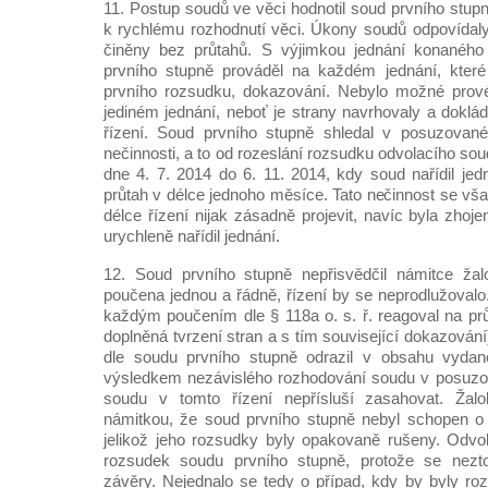
11. Postup soudů ve věci hodnotil soud prvního stupn
k rychlému rozhodnutí věci. Úkony soudů odpovídaly 
činěny bez průtahů. S výjimkou jednání konaného
prvního stupně prováděl na každém jednání, které
prvního rozsudku, dokazování. Nebylo možné prov
jediném jednání, neboť je strany navrhovaly a doklá
řízení. Soud prvního stupně shledal v posuzované
nečinnosti, a to od rozeslání rozsudku odvolacího s
dne 4. 7. 2014 do 6. 11. 2014, kdy soud nařídil jedn
průtah v délce jednoho měsíce. Tato nečinnost se vš
délce řízení nijak zásadně projevit, navíc byla zhoj
urychleně nařídil jednání.
12. Soud prvního stupně nepřisvědčil námitce ža
poučena jednou a řádně, řízení by se neprodlužovalo.
každým poučením dle § 118a o. s. ř. reagoval na pr
doplněná tvrzení stran a s tím související dokazování
dle soudu prvního stupně odrazil v obsahu vydan
výsledkem nezávislého rozhodování soudu v posuzo
soudu v tomto řízení nepřísluší zasahovat. Žal
námitkou, že soud prvního stupně nebyl schopen o 
jelikož jeho rozsudky byly opakovaně rušeny. Odvol
rozsudek soudu prvního stupně, protože se nezto
závěry. Nejednalo se tedy o případ, kdy by byly roz