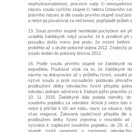
nepřezkoumatelnost, procesní vady či nerespektov
názoru soudu vyššího stupně či nálezu Ústavního sou
právního názoru je dle soudu prvního stupně součást
a nelze jej považovat za nečinnost, popřípadě průtah v
13. Soud prvního stupně neshledal pochybení ani při
uváděla žalobkyně, když uzavřel, že k prodlevě při
posudku došlo mimo jiné proto, že místní šetření 
proběhlo až v druhé polovině dubna 2012. Znalecký 
soudu dodán do poloviny března 2012.
14. Podle soudu prvního stupně se žalobkyně na
nepodílela. Poukázal však na to, že žalobkyně do
návrhy na dokazování až v průběhu řízení, soudní po
výzvě soudu a proti rozsudkům podávala převážně
prodloužení délky odvolacího řízení přispěla jedn
odvolací jednání odročeno k žádosti jejího právního z
10. 11. 2016. Žalobkyně dále podala námitky do
soudního poplatku za odvolání. Ačkoli jí nelze tuto sk
nelze ji přičítat k tíži ani státu, navíc za situace,
včas reagoval. Žalovaná společnost přispěla dle 
prodloužení délky řízení zejména v mezidobí od 
vyzvána k zaplacení soudního poplatku, do 29. 8. 
stupně zrušil usnesení o zastavení odvolacíh