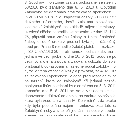
3. Soud prvního stupně vzal za prokázané, že řízení vedené pod sp. zn. 30 C 69/2010 bylo zahájeno dne 8. 6. 2010 u Obvodního soudu pro Prahu 8. Žalobkyně se domáhala proti žalované společnosti CORPORATE FINANCE INVESTMENT s. r. o. zaplacení částky 211 893 Kč s příslušenstvím z titulu dlužného nájemného, když žalovaná společnost užívala pozemek ve vlastnictví žalobkyně na základě nájemní smlouvy a za období v žalobě uvedené ničeho nehradila. Usnesením ze dne 12. 11. 2010, č. j. 30 C 69/2010-25, připustil soud změnu žaloby a řízení částečně zastavil, neboť oprava žaloby ohledně úroku z prodlení byla jejím částečným zpětvzetím. Obvodní soud pro Prahu 8 rozhodl o žalobě platebním rozkazem ze dne 14. 1. 2011, č. j. 30 C 69/2010-30, proti němuž podala žalovaná společnost odpor. První jednání ve věci proběhlo dne 10. 6. 2011. Soud se pokusil o smírné vyřešení věci, byla čtena žaloba a žalovaná doložila do spisu listinné důkazy. Soud přistoupil k dokazování a následně poučil žalobkyni podle § 118a odst. 3 o. s. ř., že je třeba označit důkazy a prokázat, že A. M. uzavřel separátně smlouvu se žalovanou společností v době před rozdělením pozemku, a to s ohledem na tvrzení, která od žalobkyně při jednání zazněla. Žalobkyně žádala o poskytnutí lhůty a jednání bylo odročeno na 5. 8. 2011. Na odročeném jednání konaném dne 5. 8. 2011 se soud vzhledem ke skutečnostem zjištěným z dosavadních důkazů dotazoval na exekuci vyplývající z katastru nemovitostí, která byla vedena na pana M. Konkrétně, zda exekuce byla vedena v době, kdy byla podepsána nájemní smlouva, zda tato exekuce stále probíhala. Žalobkyně nebyla s to při jednání na dotazy soudu reagovat, přičemž bylo zřejmé, že tato skutečnost by měla zásadní dopad na posouzení nároku. Soud proto podle § 118a odst. 1 a 3 o. s. ř. žalobkyni poučil, že je třeba doplnit v tomto směru skutková tvrzení a tato rovněž prokázat. Jednání bylo odročeno na 23. 9. 2011. Dne 23. 9. 2011 proběhlo ve věci další jednání, na kterém bylo pokračováno v dokazování - byly čteny výpisy z účtu žalobkyně, listiny týkající se exekuce spoluvlastníka pozemku a následně nařízeno místní šetření na dotčeném pozemku na tentýž den, tj. 23. 9. 2011, 13:40 hodin. Další jednání ve věci se konalo dne 21. 10. 2011. Soud četl k důkazu protokol o místním šetření a byly prohlíženy fotografie na místním šetření pořízené. K dokazování se rozsáhle vyjadřovaly obě strany. Řešila se otázka, zda byl pozemek pro žalobkyni volně přístupný. Za tímto účelem navrhla žalobkyně výslech svědka Ž. Jednání bylo v závěru za účelem pokračování dokazování výslechem svědka Ž. v jeho bytě odročeno na 9. 11. 2011, kdy soud vyslechl svědka V. Ž. v jeho bytě a jednání následně odročil za účelem zhodnocení výslechu a dalšího procesního postupu na neurčito. Dne 11. 1. 2012 proběhlo ve věci jednání, při kterém soud k důkazu prohlížel fotografie z CD disku, listiny a mapy, které doložila žalobkyně. Po doplnění dokazování soud poučil žalobkyni dle § 118a odst. 2 o. s. ř. o jiném právním názoru na věc s tím, že nárok by mohl být posouzen jako nárok z bezdůvodného obohacení. Následovalo poučení dle § 118a odst. 1 a 3 o. s. ř, kdy žalobkyně byla vyzvána, aby tvrdila, kdy bylo bezdůvodné obohacení splatné a k tomu označila důkazy. Poučení dle totožného ustanovení se dostalo rovněž žalované společnosti s tím, že má tvrdit a prokázat, zda vyklidila pozemek a vyklizený jej předala žalobkyni a dále, zda a kdy vydala klíče. Účastníci v návaznosti na poučení doplňovali skutková tvrzení. Dne 24. 1. 2012 ustanovil soud znalce z oboru ekonomika, odvětví ceny a odhady, specializace nemovitosti, za účelem vypracování znaleckého posudku ve lhůtě 40 dnů. Soud uložil znalci, aby stanovil obvyklé tržní nájemné u dotčených nemovitostí v období roku 2009 – 2010. Současně vyzval strany, aby sdělily, zda mají na znalce otázky, a pokud ano, aby je naformulovaly. Žalobkyně žádné otázky pro znalce neměla. V březnu 2012 soud znalce urgoval a žádal o sdělení, kdy lze očekávat vyhotovení znaleckého posudku. Podáním ze dne 26. 3. 2012, v reakci na dotaz soudu, znalec požádal o prodloužení lhůty k vyhotovení posudku do května 2012. Místní šetření znalce za účasti obou stran mělo proběhnout v druhé polovině dubna. Dne 31. 5. 2012 obdržel soud znalecký posudek ze dne 29. 5. 2012, včetně vyúčtování znalečného. Dne 27. 8. 2012 bylo k pokynu soudce nařízeno jednání na 19. 9. 2012 a znalecký posudek byl rozeslán stranám. K jednání byl volán i znalec, který se však, ač řádně předvolán, nedostavil. Soud proto jednání za účelem jeho výslechu odročil na 24. 10. 2012. Na jednání konaném dne 24. 10. 2012 soud k důkazu četl znalecký posudek a k jeho závěrům byl vyslechnut znalec Stanislav Rektor. Po skončení dokazování byla dána závěrečná poučení, předneseny závěrečné návrhy a po krátkém přerušení soud ve věci vyhlásil rozsudek, kterým žalobě vyhověl ohledně částky 237 000 Kč s úrokem z prodlení. Ve zbytku soud žalobu zamítl a rozhodl o náhradě nákladů řízení mezi účastníky. Písemné vyhotovení rozsudku č. j. 30 C 69/2010-175 bylo k pokynu soudce ze dne 22. 1. 2013 doručeno stranám. Téhož dne rozhodl soud o znalečném. Do vyhovujícího výroku a do nákladového výroku rozsudku podala žalovaná odvolání. Zamítavý výrok napadla blanketním odvoláním žalobkyně. K pokynu ze dne 28. 3. 2013 byly strany vyzvány k zaplacení soudního poplatku za odvolání. Žalobkyně zaplatila soudní poplatek dne 9. 4. 2013. Usnesením ze dne 16. 7. 2013, č. j. 30 C 69/2010-198, bylo odvolací řízení o odvolání žalované zastaveno pro nezaplacení soudního poplatku. Dne 26. 7. 2013 bylo vyplaceno znalečné a téhož dne zaplatila žalovaná společnost soudní poplatek za odvolání. Usnesením ze dne 29. 8. 2013, č. j. 30 C 69/2010-203, bylo usnesení o zastavení odvolacího řízení zrušeno. K pokynu soudce ze dne 14. 10. 2013 byla odvolání přeposlána protistranám. Dne 11. 3. 2014 byl spis předložen Městskému soudu v Praze k rozhodnutí o odvolání účastníků. Dne 13. 3. 2014 bylo odvolací jednání nařízeno na 24. 4. 2014 a následně odročeno na 13. 5. 2014, na němž byl vyhlášen rozsudek, kterým byl rozsudek soudu prvního stupně v zamítavém výroku potvrzen a ve vyhovujícím výroku a ve výrocích o nákladech řízení zrušen a v tomto rozsahu byla věc vrácena soudu prvního stupně k dalšímu řízení. Dne 12. 6. 2014 byla prodloužena lhůta k písemnému vyhotovení rozhodnutí do 30. 6. 2014. Dne 1. 7. 2014 byl spis vrácen soudu prvního stupně, a to včetně rozsudku Městského soudu v Praze, č. j. 58 Co 135/2014-214. Dle jeho odůvodnění soud prvního stupně pochybil, když výši bezdůvodného obohacení vágně opřel pouze o závěr znaleckého posudku a neuvedl, jak k přiznané částce a za jaké období dospěl. Odvolací soud nepřisvědčil ani závěru soudu prvního stupně, že námitka společnosti o výši poskytnutého plnění žalobkyni za užívání sporného pozemku, spojená s požadavkem vypořádání vzájemných práv, je opožděná a nedostatečně podložená. Z těchto 