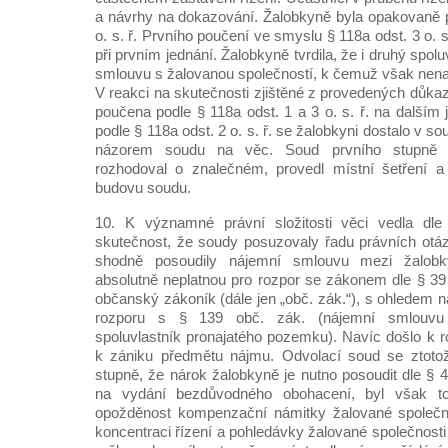
a návrhy na dokazování. Žalobkyně byla opakovaně 
o. s. ř. Prvního poučení ve smyslu § 118a odst. 3 o. s
při prvním jednání. Žalobkyně tvrdila, že i druhý spol
smlouvu s žalovanou společností, k čemuž však nen
V reakci na skutečnosti zjištěné z provedených důka
poučena podle § 118a odst. 1 a 3 o. s. ř. na dalším 
podle § 118a odst. 2 o. s. ř. se žalobkyni dostalo v so
názorem soudu na věc. Soud prvního stupně dá
rozhodoval o znalečném, provedl místní šetření 
budovu soudu.
10. K významné právní složitosti věci vedla dle
skutečnost, že soudy posuzovaly řadu právních otá
shodně posoudily nájemní smlouvu mezi žalobk
absolutně neplatnou pro rozpor se zákonem dle § 39
občanský zákoník (dále jen „obč. zák.“), s ohledem n
rozporu s § 139 obč. zák. (nájemní smlouvu
spoluvlastník pronajatého pozemku). Navíc došlo k 
k zániku předmětu nájmu. Odvolací soud se ztoto
stupně, že nárok žalobkyně je nutno posoudit dle § 
na vydání bezdůvodného obohacení, byl však t
opožděnost kompenzační námitky žalované společn
koncentraci řízení a pohledávky žalované společnosti 