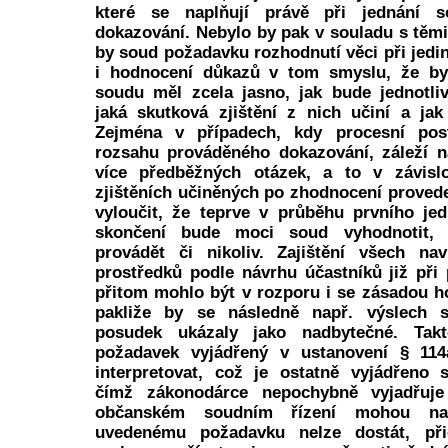
které se naplňují právě při jednání 
dokazování. Nebylo by pak v souladu s těm
by soud požadavku rozhodnutí věci při jedi
i hodnocení důkazů v tom smyslu, že by
soudu měl zcela jasno, jak bude jednotli
jaká skutková zjištění z nich učiní a ja
Zejména v případech, kdy procesní pos
rozsahu prováděného dokazování, záleží n
více předběžných otázek, a to v závisl
zjištěních učiněných po zhodnocení proved
vyloučit, že teprve v průběhu prvního je
skončení bude moci soud vyhodnotit, 
provádět či nikoliv. Zajištění všech na
prostředků podle návrhu účastníků již při
přitom mohlo být v rozporu i se zásadou ho
pakliže by se následně např. výslech s
posudek ukázaly jako nadbytečné. Tak
požadavek vyjádřený v ustanovení § 114
interpretovat, což je ostatně vyjádřeno 
čímž zákonodárce nepochybně vyjadřuje
občanském soudním řízení mohou nas
uvedenému požadavku nelze dostát, při