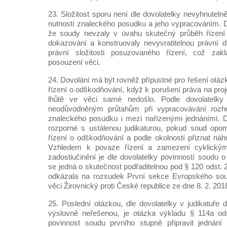
23. Složitost sporu není dle dovolatelky nevyhnutel
nutností znaleckého posudku a jeho vypracováním. 
že soudy nevzaly v úvahu skutečný průběh řízení
dokazování a konstruovaly nevyvratitelnou právní
právní složitosti posuzovaného řízení, což zak
posouzení věci.
24. Dovolání má být rovněž přípustné pro řešení otázk
řízení o odškodňování, když k porušení práva na pro
lhůtě ve věci samé nedošlo. Podle dovolatelk
neodůvodněným průtahům při vypracovávání rozhod
znaleckého posudku i mezi nařízenými jednáními. D
rozporné s ustálenou judikaturou, pokud soud opom
řízení o odškodňování a podle okolností přiznat ná
Vzhledem k povaze řízení a zamezení cyklický
zadostiučinění je dle dovolatelky povinností soudu 
se jedná o skutečnost podřaditelnou pod § 120 odst. 2
odkázala na rozsudek První sekce Evropského sou
věci Žirovnický proti České republice ze dne 8. 2. 201
25. Poslední otázkou, dle dovolatelky v judikatuře
výslovně neřešenou, je otázka výkladu § 114a odst
povinnost soudu prvního stupně připravit jednání