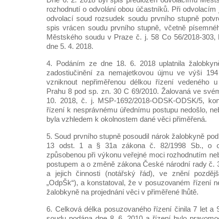
4. Podáním ze dne 18. 6. 2018 uplatnila žalobky
zadostiučinění za nemajetkovou újmu ve výši 194
vzniknout nepřiměřenou délkou řízení vedeného 
Prahu 8 pod sp. zn. 30 C 69/2010. Žalovaná ve své
10. 2018, č. j. MSP-1692/2018-ODSK-ODSK/5, kon
řízení k nesprávnému úřednímu postupu nedošlo, neb
byla vzhledem k okolnostem dané věci přiměřená.
5. Soud prvního stupně posoudil nárok žalobkyně podle
13 odst. 1 a § 31a zákona č. 82/1998 Sb., o 
způsobenou při výkonu veřejné moci rozhodnutím n
postupem a o změně zákona České národní rady č. 3
a jejich činnosti (notářský řád), ve znění pozděj
„OdpŠk“), a konstatoval, že v posuzovaném řízení n
žalobkyně na projednání věci v přiměřené lhůtě.
6. Celková délka posuzovaného řízení činila 7 let a
soudu podána dne 8. 6. 2010 a řízení bylo pravomo