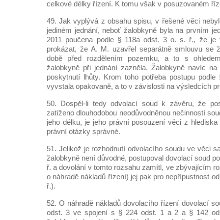
celkové délky řízení. K tomu však v posuzovaném říz
49. Jak vyplývá z obsahu spisu, v řešené věci neby
jediném jednání, neboť žalobkyně byla na prvním jed
2011 poučena podle § 118a odst. 3 o. s. ř., že je
prokázat, že A. M. uzavřel separátně smlouvu se ž
době před rozdělením pozemku, a to s ohledem
žalobkyně při jednání zazněla. Žalobkyně navíc na
poskytnutí lhůty. Krom toho potřeba postupu podle §
vyvstala opakovaně, a to v závislosti na výsledcích 
50. Dospěl-li tedy odvolací soud k závěru, že po
zatíženo dlouhodobou neodůvodněnou nečinností sou
jeho délku, je jeho právní posouzení věci z hledisk
právní otázky správné.
51. Jelikož je rozhodnutí odvolacího soudu ve věci 
žalobkyně není důvodné, postupoval dovolací soud pod
ř. a dovolání v tomto rozsahu zamítl, ve zbývajícím r
o náhradě nákladů řízení) jej pak pro nepřípustnost odm
ř.).
52. O náhradě nákladů dovolacího řízení dovolací so
odst. 3 ve spojení s § 224 odst. 1 a 2 a § 142 ods