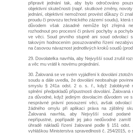
připravit jednání tak, aby bylo odročováno pouz
objektivní skutečnosti (např. skutkové změny, novot
jednání, objektivní nemožnost provést důkazy či zn
proudu či provozu technického zázemí soudu), která s
důvodem však zásadně nemůže být zřejmá ne
rozhodnout pro procesní či právní pochyby a pochyb
ve věci. Soud prvního stupně ani soud odvolací s
takovým hodnocením posuzovaného řízení nezabýva
na časovou návaznost jednotlivých kroků soudů (prod
29. Dovolatelka navrhla, aby Nejvyšší soud zrušil r
a věc mu vrátil k novému projednání.
30. Žalovaná se ve svém vyjádření k dovolání ztotožn
soudu a dále uvedla, že dovolání neobsahuje povinné
smyslu § 241a odst. 2 o. s. ř., když žalobkyně 
splnění předpokladů přípustnosti dovolání. Žalovaná
za důvodné, když jediným dovolacím důvodem ve smy
nesprávné právní posouzení věci, avšak odvolací
žádného omylu při aplikaci práva na zjištěný sku
Žalovaná navrhla, aby Nejvyšší soud podané 
nepřípustné, popřípadě jej jako nedůvodné zamítl
úhradě nákladů řízení žalované podle § 151 odst. 
vyhláškou Ministerstva spravedlnosti č. 254/2015, o