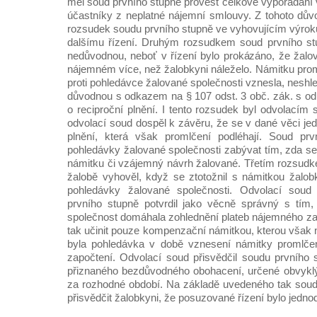
měl soud prvního stupně provést celkové vypořádání
účastníky z neplatné nájemní smlouvy. Z tohoto dův
rozsudek soudu prvního stupně ve vyhovujícím výroku 
dalšímu řízení. Druhým rozsudkem soud prvního stu
nedůvodnou, neboť v řízení bylo prokázáno, že žalov
nájemném více, než žalobkyni náleželo. Námitku prom
proti pohledávce žalované společnosti vznesla, neshl
důvodnou s odkazem na § 107 odst. 3 obč. zák. s o
o reciproční plnění. I tento rozsudek byl odvolacím
odvolací soud dospěl k závěru, že se v dané věci je
plnění, která však promlčení podléhají. Soud pr
pohledávky žalované společnosti zabývat tím, zda s
námitku či vzájemný návrh žalované. Třetím rozsud
žalobě vyhověl, když se ztotožnil s námitkou žalo
pohledávky žalované společnosti. Odvolací soud
prvního stupně potvrdil jako věcně správný s tím
společnost domáhala zohlednění plateb nájemného za
tak učinit pouze kompenzační námitkou, kterou však 
byla pohledávka v době vznesení námitky promlčen
započtení. Odvolací soud přisvědčil soudu prvního 
přiznaného bezdůvodného obohacení, určené obvy
za rozhodné období. Na základě uvedeného tak soud
přisvědčit žalobkyni, že posuzované řízení bylo jedno