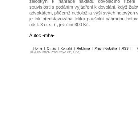
žalobkyni k náhradě nákladů dovolacího řízení
souvislosti s podáním vyjádření k dovolání, když ža
advokátem, přičemž nedoložila výši svých hotových 
je tak představována toliko paušální náhradou hoto
odst. 3 o. s. ř., jež činí 300 Kč.
Autor: -mha-
Home
|
O nás
|
Kontakt
|
Reklama
|
Právní doložka
|
RSS
|
Po
© 2005-2024 ProfiPravo.cz, s.r.o.