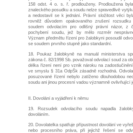
158 odst. 4 o. s. ř. prodlouženy. Prodloužena byl
znaleckého posudku a soudu nelze spravedlivě vytýka
a nedostavil se k jednání. Právní složitost věci by
rovněž důvodem opakovaného zrušení rozsudku 
soudem odvolacím pro odlišný právní názor, z 
pochybení soudu, jež by mělo rozměr nesprávn
Význam předmětu řízení pro žalobkyni posoudil odvo
se soudem prvního stupně jako standardní.
18. Poukaz žalobkyně na manuál ministerstva spra
zákona č. 82/1998 Sb. považoval odvolací soud za ob
délka řízení není pro vznik nároku na zadostiučině
ve smyslu § 31a OdpŠk zásadně rozhodná. Odvolac
posuzované řízení nebylo zatíženo dlouhodobou ne
soudu ani jinou procesní vadou významně ovlivňující j
II. Dovolání a vyjádření k němu
19. Rozsudek odvolacího soudu napadla žalob
dovoláním.
20. Dovolatelka spatřuje přípustnost dovolání ve vyře
nebo procesního práva, při jejichž řešení se odv