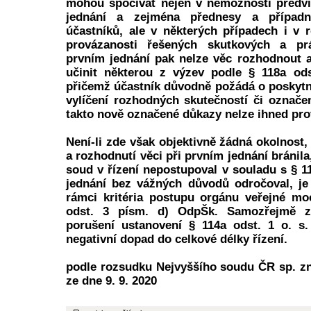
mohou spočívat nejen v nemožnosti předví
jednání a zejména přednesy a případ
účastníků, ale v některých případech i v
provázanosti řešených skutkových a prá
prvním jednání pak nelze věc rozhodnout an
učinit některou z výzev podle § 118a ods
přičemž účastník důvodně požádá o poskytnu
vylíčení rozhodných skutečností či označe
takto nově označené důkazy nelze ihned pro
Není-li zde však objektivně žádná okolnost,
a rozhodnutí věci při prvním jednání bránila
soud v řízení nepostupoval v souladu s § 114
jednání bez vážných důvodů odročoval, je
rámci kritéria postupu orgánu veřejné mo
odst. 3 písm. d) OdpŠk. Samozřejmě z
porušení ustanovení § 114a odst. 1 o. s
negativní dopad do celkové délky řízení.
podle rozsudku Nejvyššího soudu ČR sp. zn
ze dne 9. 9. 2020