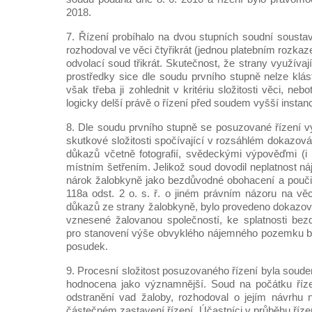
2018.
7. Řízení probíhalo na dvou stupních soudní sousta
rozhodoval ve věci čtyřikrát (jednou platebním rozkaz
odvolací soud třikrát. Skutečnost, že strany využíva
prostředky sice dle soudu prvního stupně nelze klás
však třeba ji zohlednit v kritériu složitosti věci, nebo
logicky delší právě o řízení před soudem vyšší instan
8. Dle soudu prvního stupně se posuzované řízení 
skutkové složitosti spočívající v rozsáhlém dokazov
důkazů včetně fotografií, svědeckými výpověďmi (
místním šetřením. Jelikož soud dovodil neplatnost n
nárok žalobkyně jako bezdůvodné obohacení a pouči
118a odst. 2 o. s. ř. o jiném právním názoru na věc
důkazů ze strany žalobkyně, bylo provedeno dokazov
vznesené žalovanou společností, ke splatnosti be
pro stanovení výše obvyklého nájemného pozemku b
posudek.
9. Procesní složitost posuzovaného řízení byla soud
hodnocena jako významnější. Soud na počátku říze
odstranění vad žaloby, rozhodoval o jejím návrhu 
částečném zastavení řízení. Účastníci v průběhu řízen