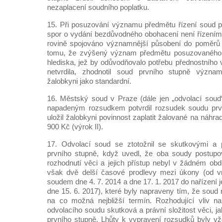
nezaplacení soudního poplatku.
15. Při posuzování významu předmětu řízení soud p
spor o vydání bezdůvodného obohacení není řízením,
rovině spojováno významnější působení do poměrů
tomu, že zvýšený význam předmětu posuzovaného ř
hlediska, jež by odůvodňovalo potřebu přednostního 
netvrdila, zhodnotil soud prvního stupně význa
žalobkyni jako standardní.
16. Městský soud v Praze (dále jen „odvolací soud
napadeným rozsudkem potvrdil rozsudek soudu prvn
uložil žalobkyni povinnost zaplatit žalované na náhra
900 Kč (výrok II).
17. Odvolací soud se ztotožnil se skutkovými a 
prvního stupně, když uvedl, že oba soudy postupo
rozhodnutí věci a jejich přístup nebyl v žádném obd
však dvě delší časové prodlevy mezi úkony (od v
soudem dne 4. 7. 2014 a dne 17. 1. 2017 do nařízení j
dne 15. 6. 2017), které byly napraveny tím, že soud n
na co možná nejbližší termín. Rozhodující vliv na
odvolacího soudu skutková a právní složitost věci, 
prvního stupně. Lhůty k vypravení rozsudků byly v