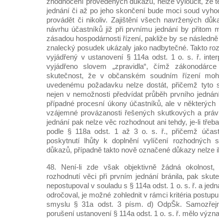
zhodnocení provedených důkazů, nelze vyloučit, že t
jednání či až po jeho skončení bude moci soud vyhod
provádět či nikoliv. Zajištění všech navržených důk
návrhu účastníků již při prvnímu jednání by přitom 
zásadou hospodárnosti řízení, pakliže by se následně
znalecký posudek ukázaly jako nadbytečné. Takto r
vyjádřený v ustanovení § 114a odst. 1 o. s. ř. inter
vyjádřeno slovem „zpravidla“, čímž zákonodárce
skutečnost, že v občanském soudním řízení moho
uvedenému požadavku nelze dostát, přičemž tyto 
nejen v nemožnosti předvídat průběh prvního jedná
případné procesní úkony účastníků, ale v některých 
vzájemné provázanosti řešených skutkových a právn
jednání pak nelze věc rozhodnout ani tehdy, je-li třeb
podle § 118a odst. 1 až 3 o. s. ř., přičemž úča
poskytnutí lhůty k doplnění vylíčení rozhodných s
důkazů, případně takto nově označené důkazy nelze i
48. Není-li zde však objektivně žádná okolnost,
rozhodnutí věci při prvním jednání bránila, pak skut
nepostupoval v souladu s § 114a odst. 1 o. s. ř. a je
odročoval, je možné zohlednit v rámci kritéria postup
smyslu § 31a odst. 3 písm. d) OdpŠk. Samozřej
porušení ustanovení § 114a odst. 1 o. s. ř. mělo výz