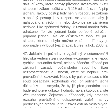
další důkazy, které nebyly původně uvažovány. S tě
situacemi zákon počítá a v § 119 odst. 1 o. s. ř. př
jednání. Takový postup tedy není v rozporu se zákon
a opačný postup je v rozporu se zákonem, aby je
nařizováno s vědomím nebo dokonce se záměrem
nedojde-li ke zpětvzetí žaloby, k uznání nároku ža
odročeno. To, že jednání bude potřebné odročit
přípravy jednání, ale jen důsledkem toho, že při 
situace, kterou nebylo možné v rámci přípravy je
popřípadě ji vyloučit (viz Drápal, Bureš, a kol., 2009, s
47. Jakkoliv je požadavek vyjádřený v ustanovení § 
hlediska vedení řízení soudem významný a je nep
rychlosti soudního řízení, nelze v žádném případě pou
základní zásady občanského soudního říze
bezprostřednosti a ústnosti, které se naplňují pr
provádění dokazování. Nebylo by pak v souladu s tě
soud požadavku rozhodnutí věci při jediném jednán
důkazů v tom smyslu, že by již před jednáním soud
bude jednotlivé důkazy hodnotit, jaká skutková zjiště
věci rozhodne. Zejména v případech, kdy procesn
rozsahu prováděného dokazování, záleží na vy
předběžných otázek, a to v závislosti na skutkových