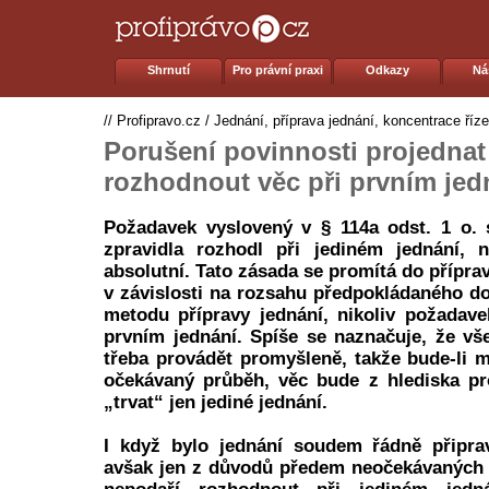
Shrnutí
Pro právní praxi
Odkazy
Ná
//
Profipravo.cz
/
Jednání, příprava jednání, koncentrace říze
Porušení povinnosti projednat
rozhodnout věc při prvním jed
Požadavek vyslovený v § 114a odst. 1 o. 
zpravidla rozhodl při jediném jednání,
absolutní. Tato zásada se promítá do příprav
v závislosti na rozsahu předpokládaného do
metodu přípravy jednání, nikoliv požadave
prvním jednání. Spíše se naznačuje, že vš
třeba provádět promyšleně, takže bude-li 
očekávaný průběh, věc bude z hlediska pr
„trvat“ jen jediné jednání.
I když bylo jednání soudem řádně připra
avšak jen z důvodů předem neočekávaných 