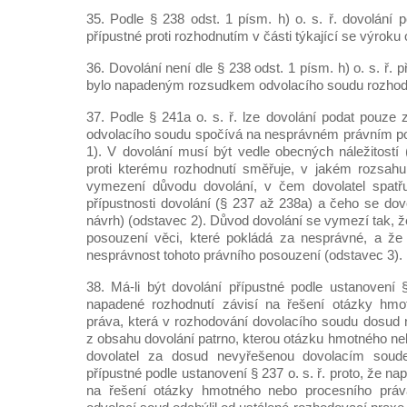
35. Podle § 238 odst. 1 písm. h) o. s. ř. dovolání p
přípustné proti rozhodnutím v části týkající se výroku 
36. Dovolání není dle § 238 odst. 1 písm. h) o. s. ř. 
bylo napadeným rozsudkem odvolacího soudu rozhodn
37. Podle § 241a o. s. ř. lze dovolání podat pouze 
odvolacího soudu spočívá na nesprávném právním po
1). V dovolání musí být vedle obecných náležitostí 
proti kterému rozhodnutí směřuje, v jakém rozsahu
vymezení důvodu dovolání, v čem dovolatel spatřu
přípustnosti dovolání (§ 237 až 238a) a čeho se dov
návrh) (odstavec 2). Důvod dovolání se vymezí tak, ž
posouzení věci, které pokládá za nesprávné, a že
nesprávnost tohoto právního posouzení (odstavec 3).
38. Má-li být dovolání přípustné podle ustanovení §
napadené rozhodnutí závisí na řešení otázky hmo
práva, která v rozhodování dovolacího soudu dosud 
z obsahu dovolání patrno, kterou otázku hmotného n
dovolatel za dosud nevyřešenou dovolacím soude
přípustné podle ustanovení § 237 o. s. ř. proto, že n
na řešení otázky hmotného nebo procesního práva