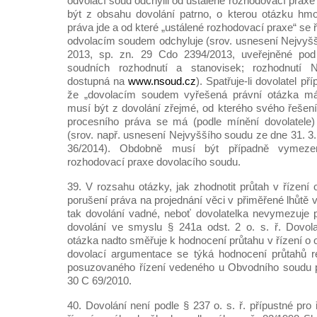
odvolací soud odchýlil od ustálené rozhodovací prax
být z obsahu dovolání patrno, o kterou otázku hm
práva jde a od které „ustálené rozhodovací praxe“ se 
odvolacím soudem odchyluje (srov. usnesení Nejvyšš
2013, sp. zn. 29 Cdo 2394/2013, uveřejněné pod
soudních rozhodnutí a stanovisek; rozhodnutí 
dostupná na
www.nsoud.cz
). Spatřuje-li dovolatel př
že „dovolacím soudem vyřešená právní otázka má 
musí být z dovolání zřejmé, od kterého svého řeše
procesního práva se má (podle mínění dovolatele) 
(srov. např. usnesení Nejvyššího soudu ze dne 31. 3
36/2014). Obdobně musí být případně vymeze
rozhodovací praxe dovolacího soudu.
39. V rozsahu otázky, jak zhodnotit průtah v řízení
porušení práva na projednání věci v přiměřené lhůtě 
tak dovolání vadné, neboť dovolatelka nevymezuje p
dovolání ve smyslu § 241a odst. 2 o. s. ř. Dovola
otázka nadto směřuje k hodnocení průtahu v řízení o 
dovolací argumentace se týká hodnocení průtahů r
posuzovaného řízení vedeného u Obvodního soudu p
30 C 69/2010.
40. Dovolání není podle § 237 o. s. ř. přípustné pro