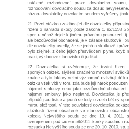
ustálené rozhodovací praxe dovolacího soudu
rozhodování dovolacího soudu za dosud nevyřešené, r
názoru dovolatelky dovolacím soudem vyřešeny jinak
21. První otázkou zakládající dle dovolatelky přípustn
řízení o náhradu škody podle zákona č. 82/1998 Sb.
spor, u něhož dojde k jinému právnímu posouzení, tj
ale bezdůvodné obohacení, je v zásadě skutkově i pr
dle dovolatelky uvedly, že se jedná o skutkově i právn
bylo zřejmé, z čeho jejich přesvědčení plyne, když 
praxi, výkladové stanovisko či judikát.
22. Dovolatelka si uvědomuje, že trvání řízení 
sporných otázek, slyšení značného množství svědk
znalce a tyto faktory velmi významně ovlivňují délku
otázku však vidí v tom, zda bude její nárok posouzen 
nájemní smlouvy nebo jako bezdůvodné obohacení, d
nájemní smlouvy jako neplatné. Dovolatelka je př
případů jsou tisíce a jedná se tedy o zcela běžný spo
mírou složitosti. V této souvislosti dovolatelka odkáz
složitosti řízení obsažené ve stanovisku občansk
kolegia Nejvyššího soudu ze dne 13. 4. 2011, s
uveřejněném pod číslem 58/2011 Sbírky soudních roz
rozsudku Nejvyššího soudu ze dne 20. 10. 2010, sp. 