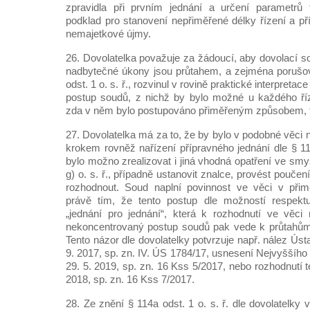
zpravidla při prvním jednání a určení parametrů
podklad pro stanovení nepřiměřené délky řízení a p
nemajetkové újmy.
26. Dovolatelka považuje za žádoucí, aby dovolací 
nadbytečné úkony jsou průtahem, a zejména porušov
odst. 1 o. s. ř., rozvinul v rovině praktické interpreta
postup soudů, z nichž by bylo možné u každého říze
zda v něm bylo postupováno přiměřeným způsobem, t
27. Dovolatelka má za to, že by bylo v podobné věc
krokem rovněž nařízení přípravného jednání dle § 11
bylo možno zrealizovat i jiná vhodná opatření ve smy
g) o. s. ř., případně ustanovit znalce, provést poučen
rozhodnout. Soud naplní povinnost ve věci v přim
právě tím, že tento postup dle možností respektuj
„jednání pro jednání“, která k rozhodnutí ve věci
nekoncentrovaný postup soudů pak vede k průtahům,
Tento názor dle dovolatelky potvrzuje např. nález Ús
9. 2017, sp. zn. IV. ÚS 1784/17, usnesení Nejvyššíh
29. 5. 2019, sp. zn. 16 Kss 5/2017, nebo rozhodnutí 
2018, sp. zn. 16 Kss 7/2017.
28. Ze znění § 114a odst. 1 o. s. ř. dle dovolatelky