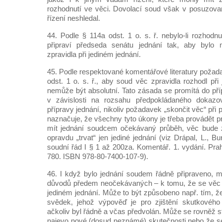
rozhodnutí ve věci. Dovolací soud však v posuzova
řízení neshledal.
44. Podle § 114a odst. 1 o. s. ř. nebylo-li rozhodn
připraví předseda senátu jednání tak, aby bylo
zpravidla při jediném jednání.
45. Podle respektované komentářové literatury požad
odst. 1 o. s. ř., aby soud věc zpravidla rozhodl při
nemůže být absolutní. Tato zásada se promítá do pří
v závislosti na rozsahu předpokládaného dokazov
přípravy jednání, nikoliv požadavek „skončit věc“ při
naznačuje, že všechny tyto úkony je třeba provádět p
mít jednání soudcem očekávaný průběh, věc bude z
opravdu „trvat“ jen jediné jednání (viz Drápal, L., B
soudní řád I § 1 až 200za. Komentář. 1. vydání. Pra
780. ISBN 978-80-7400-107-9).
46. I když bylo jednání soudem řádně připraveno, m
důvodů předem neočekávaných – k tomu, že se věc n
jediném jednání. Může to být způsobeno např. tím, ž
svědek, jehož výpověď je pro zjištění skutkovéh
ačkoliv byl řádně a včas předvolán. Může se rovněž st
najevo nové (dosud neznámé) skutečnosti nebo že s