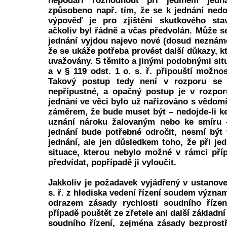
nepodaří rozhodnout při jediném jed
způsobeno např. tím, že se k jednání nedo
výpověď je pro zjištění skutkového sta
ačkoliv byl řádně a včas předvolán. Může se
jednání vyjdou najevo nové (dosud neznám
že se ukáže potřeba provést další důkazy, 
uvažovány. S těmito a jinými podobnými sit
a v § 119 odst. 1 o. s. ř. připouští možno
Takový postup tedy není v rozporu se
nepřípustné, a opačný postup je v rozpo
jednání ve věci bylo už nařizováno s vědo
záměrem, že bude muset být – nedojde-li ke
uznání nároku žalovaným nebo ke smíru 
jednání bude potřebné odročit, nesmí být
jednání, ale jen důsledkem toho, že při je
situace, kterou nebylo možné v rámci pří
předvídat, popřípadě ji vyloučit.
Jakkoliv je požadavek vyjádřený v ustanove
s. ř. z hlediska vedení řízení soudem význ
odrazem zásady rychlosti soudního říze
případě pouštět ze zřetele ani další základ
soudního řízení, zejména zásady bezprostř