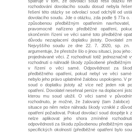
spatřuje v tom, že odvolací soud řešil otázku h
rozhodování dovolacího soudu dosud nebyla řešen
řešení této otázky se odvolací soud odchýlil od ust
dovolacího soudu. Jde o otázku, zda podle § 77a o. 
způsobenou předběžným opatřením navrhovatel,
pravomocně nařízeno předběžné opatření, poku
skončením řízení ve věci samé toto předběžné opa
důvodu nezaplacení doplatku jistoty. Dovolatel z
Nejvyššího soudu ze dne 22. 7. 2020, sp. zn.
argumentuje, že přestože šlo o jinou situaci, jsou jeho
projednávané věci. Z rozhodnutí totiž jednoznačně v
rozhodnutí o náhradě škody způsobené předběžným 
v řízení o věci samé. Odpovědnost za škodu
předběžného opatření, pokud nebyl ve věci sam
nebylo jeho právo uplatněné žalobou uspokojeno. V p
soud o doplatku jistoty až více než jeden rok p
opatření. Dovolatel nesehnal peníze na doplacení jistot
kterou mu soud uložil. O věci samé v původní
rozhodnuto, je možné, že žalovaný (tam žalobce)
situace po něm nelze náhradu škody vzniklé z důvo
opatření požadovat. Pokud dovolací soud dospěje k 
nelze aplikovat jeho shora zmíněné rozhodnut
odpovědnosti za škodu způsobenou předběžným opa
specifických okolností (předběžné opatření bylo s