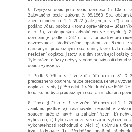
6. Nejvyšší soud jako soud dovolací (§ 10a o. s.
žalovaného podle zákona č. 99/1963 Sb., občansk
znění účinném od 1. 1. 2022 (dále jen „o. s. ř.“) a po z
podáno včas, osobou k tomu oprávněnou – účastníke
o. s. ř.), zastoupeným advokátem ve smyslu § 241
dovolání je podle § 237 o. s. ř. přípustné pro řeš
navrhovatele předběžného opatření za škodu z
nařízeným předběžným opatřením, které bylo násl
nesložení doplatku jistoty, a s tím související otázky 
Tyto právní otázky nebyly v dané souvislosti dosud 
soudu vyřešeny.
7. Podle § 76h o. s. ř. ve znění účinném od 31. 3. 
předběžného opatření, může předseda senátu vyzvat 
doplatku jistoty (§ 75b odst. 1 věta druhá) ve lhůtě 3 d
toho, komu byla předběžným opatřením uložena povin
8. Podle § 77 o. s. ř. ve znění účinném od 1. 1. 
zanikne, jestliže a) navrhovatel nepodal v zákon
soudem určené návrh na zahájení řízení; b) neby
vyhověno; c) bylo návrhu ve věci samé vyhověno a 
vykonatelnosti rozhodnutí o věci; d) uplynula urče
trvat (odstavec 1). Předběžné opatření předseda 