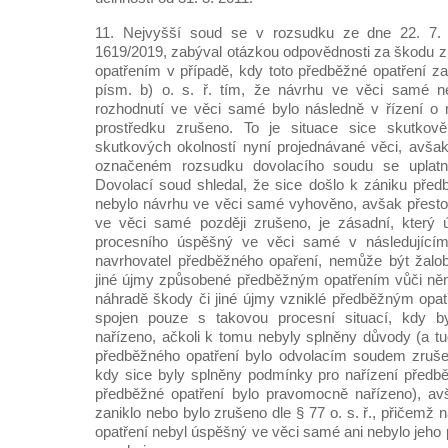
11. Nejvyšší soud se v rozsudku ze dne 22. 7.
1619/2019, zabýval otázkou odpovědnosti za škodu
opatřením v případě, kdy toto předběžné opatření za
písm. b) o. s. ř. tím, že návrhu ve věci samé n
rozhodnutí ve věci samé bylo následně v řízení 
prostředku zrušeno. To je situace sice skutkově
skutkových okolností nyní projednávané věci, avšak
označeném rozsudku dovolacího soudu se uplatní
Dovolací soud shledal, že sice došlo k zániku před
nebylo návrhu ve věci samé vyhověno, avšak přesto j
ve věci samé později zrušeno, je zásadní, který ú
procesního úspěšný ve věci samé v následujícím 
navrhovatel předběžného opaření, nemůže být žalo
jiné újmy způsobené předběžným opatřením vůči n
náhradě škody či jiné újmy vzniklé předběžným opa
spojen pouze s takovou procesní situací, kdy by
nařízeno, ačkoli k tomu nebyly splněny důvody (a tu
předběžného opatření bylo odvolacím soudem zruš
kdy sice byly splněny podmínky pro nařízení předbě
předběžné opatření bylo pravomocně nařízeno), av
zaniklo nebo bylo zrušeno dle § 77 o. s. ř., přičemž
opatření nebyl úspěšný ve věci samé ani nebylo jeho