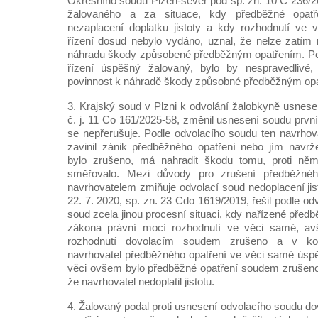
Okresního soudu Plzeň-sever pod sp. zn. 10 C 236/2
žalovaného a za situace, kdy předběžné opatř
nezaplacení doplatku jistoty a kdy rozhodnutí ve
řízení dosud nebylo vydáno, uznal, že nelze zatím
náhradu škody způsobené předběžným opatřením. Po
řízení úspěšný žalovaný, bylo by nespravedlivé
povinnost k náhradě škody způsobné předběžným op
3. Krajský soud v Plzni k odvolání žalobkyně usnese
č. j. 11 Co 161/2025-58, změnil usnesení soudu první
se nepřerušuje. Podle odvolacího soudu ten navrhova
zavinil zánik předběžného opatření nebo jím navrž
bylo zrušeno, má nahradit škodu tomu, proti něm
směřovalo. Mezi důvody pro zrušení předběžnéh
navrhovatelem zmiňuje odvolací soud nedoplacení jis
22. 7. 2020, sp. zn. 23 Cdo 1619/2019, řešil podle o
soud zcela jinou procesní situaci, kdy nařízené předb
zákona právní mocí rozhodnutí ve věci samé, avš
rozhodnutí dovolacím soudem zrušeno a v ko
navrhovatel předběžného opatření ve věci samé ús
věci ovšem bylo předběžné opatření soudem zrušeno 
že navrhovatel nedoplatil jistotu.
4. Žalovaný podal proti usnesení odvolacího soudu dov