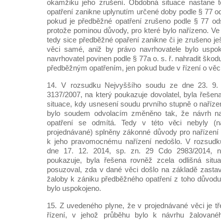
okamžiku jeho zrušení. Obdobná situace nastane 
opatření zanikne uplynutím určené doby podle § 77 odst
pokud je předběžné opatření zrušeno podle § 77 odst
protože pominou důvody, pro které bylo nařízeno. Ve
tedy sice předběžné opaření zanikne či je zrušeno j
věci samé, aniž by právo navrhovatele bylo uspok
navrhovatel povinen podle § 77a o. s. ř. nahradit ško
předběžným opatřením, jen pokud bude v řízení o vě
14. V rozsudku Nejvyššího soudu ze dne 23. 9.
3137/2007, na který poukazuje dovolatel, byla řešen
situace, kdy usnesení soudu prvního stupně o naříze
bylo soudem odvolacím změněno tak, že návrh na
opatření se odmítá. Tedy v této věci nebyly (n
projednávané) splněny zákonné důvody pro nařízení
k jeho pravomocnému nařízení nedošlo. V rozsudk
dne 17. 12. 2014, sp. zn. 29 Cdo 2983/2014, na
poukazuje, byla řešena rovněž zcela odlišná situ
posuzoval, zda v dané věci došlo na základě zastave
žaloby k zániku předběžného opatření z toho důvodu
bylo uspokojeno.
15. Z uvedeného plyne, že v projednávané věci je t
řízení, v jehož průběhu bylo k návrhu žalované