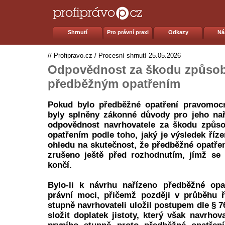
Shrnutí
Pro právní praxi
Odkazy
Ná
//
Profipravo.cz
/
Procesní shrnutí
25.05.2026
Odpovědnost za škodu způso
předběžným opatřením
Pokud bylo předběžné opatření pravomoc
byly splněny zákonné důvody pro jeho nař
odpovědnost navrhovatele za škodu způs
opatřením podle toho, jaký je výsledek říz
ohledu na skutečnost, že předběžné opatřen
zrušeno ještě před rozhodnutím, jímž se 
končí.
Bylo-li k návrhu nařízeno předběžné opat
právní moci, přičemž později v průběhu ř
stupně navrhovateli uložil postupem dle § 76
složit doplatek jistoty, který však navrhov