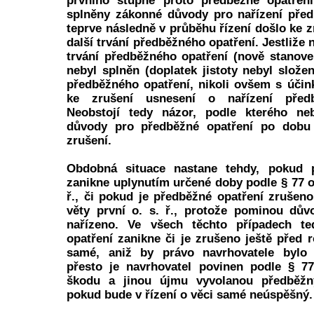
prvního stupně proto předběžné opatření 
splněny zákonné důvody pro nařízení před
teprve následně v průběhu řízení došlo ke
další trvání předběžného opatření. Jestliže
trvání předběžného opatření (nově stanoven
nebyl splněn (doplatek jistoty nebyl slože
předběžného opatření, nikoli ovšem s účin
ke zrušení usnesení o nařízení předb
Neobstojí tedy názor, podle kterého ne
důvody pro předběžné opatření po dobu
zrušení.
Obdobná situace nastane tehdy, pokud p
zanikne uplynutím určené doby podle § 77 od
ř., či pokud je předběžné opatření zrušeno
věty první o. s. ř., protože pominou dův
nařízeno. Ve všech těchto případech te
opatření zanikne či je zrušeno ještě před 
samé, aniž by právo navrhovatele bylo 
přesto je navrhovatel povinen podle § 77
škodu a jinou újmu vyvolanou předběžn
pokud bude v řízení o věci samé neúspěšný.