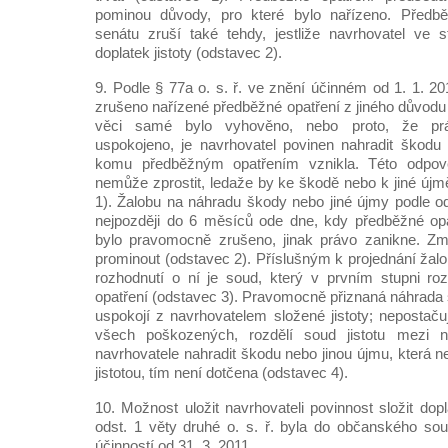
pominou důvody, pro které bylo nařízeno. Předbě
senátu zruší také tehdy, jestliže navrhovatel ve s
doplatek jistoty (odstavec 2).
9. Podle § 77a o. s. ř. ve znění účinném od 1. 1. 201
zrušeno nařízené předběžné opatření z jiného důvodu
věci samé bylo vyhověno, nebo proto, že prá
uspokojeno, je navrhovatel povinen nahradit škodu
komu předběžným opatřením vznikla. Této odpově
nemůže zprostit, ledaže by ke škodě nebo k jiné újmě
1). Žalobu na náhradu škody nebo jiné újmy podle od
nejpozději do 6 měsíců ode dne, kdy předběžné opa
bylo pravomocně zrušeno, jinak právo zanikne. Zme
prominout (odstavec 2). Příslušným k projednání žal
rozhodnutí o ní je soud, který v prvním stupni r
opatření (odstavec 3). Pravomocně přiznaná náhrada 
uspokojí z navrhovatelem složené jistoty; nepostačuje
všech poškozených, rozdělí soud jistotu mezi 
navrhovatele nahradit škodu nebo jinou újmu, která n
jistotou, tím není dotčena (odstavec 4).
10. Možnost uložit navrhovateli povinnost složit dopl
odst. 1 věty druhé o. s. ř. byla do občanského so
účinností od 31. 3. 2011.