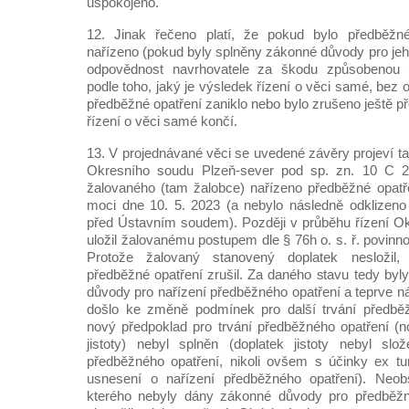
uspokojeno.
12. Jinak řečeno platí, že pokud bylo předběžn
nařízeno (pokud byly splněny zákonné důvody pro jeh
odpovědnost navrhovatele za škodu způsobenou
podle toho, jaký je výsledek řízení o věci samé, bez 
předběžné opatření zaniklo nebo bylo zrušeno ještě p
řízení o věci samé končí.
13. V projednávané věci se uvedené závěry projeví t
Okresního soudu Plzeň-sever pod sp. zn. 10 C 2
žalovaného (tam žalobce) nařízeno předběžné opatře
moci dne 10. 5. 2023 (a nebylo následně odklizeno
před Ústavním soudem). Později v průběhu řízení O
uložil žalovanému postupem dle § 76h o. s. ř. povinnost
Protože žalovaný stanovený doplatek nesložil
předběžné opatření zrušil. Za daného stavu tedy byl
důvody pro nařízení předběžného opatření a teprve n
došlo ke změně podmínek pro další trvání předběžn
nový předpoklad pro trvání předběžného opatření (
jistoty) nebyl splněn (doplatek jistoty nebyl slo
předběžného opatření, nikoli ovšem s účinky ex tu
usnesení o nařízení předběžného opatření). Neobs
kterého nebyly dány zákonné důvody pro předběžn