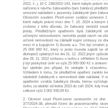
2022, č. j. 10 C 236/2022-143, které nabylo právní mo
nařízeno k návrhu žalovaného (tam žalobce) předběžn
omezení nakládání s pozemky žalobkyně (tam žalovan
Okresním soudem Plzeň-sever vydáno usnesení č. 
které nabylo právní moci dne 7. 10. 2024 a kterým 
zrušeno z toho důvodu, že žalovaný nesložil sou
jistoty. Předběžným opatřením byla žalobkyně 
určenými nemovitostmi, nemohla podat návrh na vkl
určené nemovitosti na základě kupní smlouvy ze dn
mezi ní a kupujícím G Assets a.s. Tím byl zmařen p
25 000 000 Kč, který si proto musela zajistit na 
dluhopisů splatných ke dni 31. 12. 2022 jiným způso
dne 28. 11. 2022 smlouvu o úvěru s věřitelem G Asset
jí byl poskytnut úvěr ve výši 25 000 000 Kč s úrokem
byl sjednán pro případ, že nedojde k včasnému 
Vzhledem k tomu, že předběžné opatření zaniklo ke
následně žalobkyně s nemovitostí dále nakládat. V s
opatřením vznikla žalobkyni škoda, kterou vyčísluj
úvěru za období od ledna 2023 do září 2024, kdy trva
celkové výši 3 002 930,09 Kč.
2. Okresní soud Plzeň-sever usnesením ze dne 1
377/2024-38, přerušil řízení do pravomocného skon