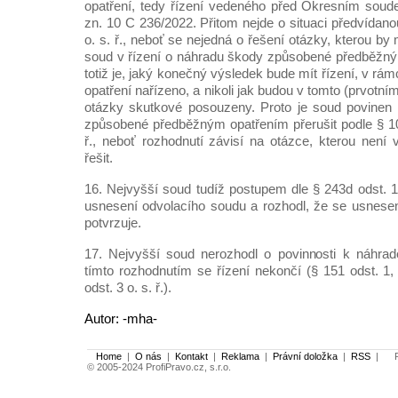
opatření, tedy řízení vedeného před Okresním soud
zn. 10 C 236/2022. Přitom nejde o situaci předvídano
o. s. ř., neboť se nejedná o řešení otázky, kterou by
soud v řízení o náhradu škody způsobené předběžný
totiž je, jaký konečný výsledek bude mít řízení, v rá
opatření nařízeno, a nikoli jak budou v tomto (prvotním
otázky skutkové posouzeny. Proto je soud povinen 
způsobené předběžným opatřením přerušit podle § 109
ř., neboť rozhodnutí závisí na otázce, kterou není 
řešit.
16. Nejvyšší soud tudíž postupem dle § 243d odst. 1 
usnesení odvolacího soudu a rozhodl, že se usnese
potvrzuje.
17. Nejvyšší soud nerozhodl o povinnosti k náhrad
tímto rozhodnutím se řízení nekončí (§ 151 odst. 1,
odst. 3 o. s. ř.).
Autor: -mha-
Home
|
O nás
|
Kontakt
|
Reklama
|
Právní doložka
|
RSS
|
Po
© 2005-2024 ProfiPravo.cz, s.r.o.