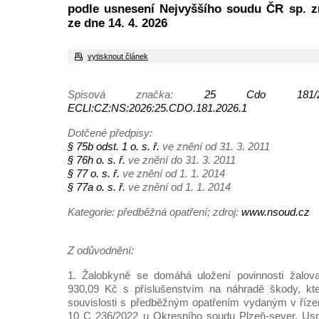
podle usnesení Nejvyššího soudu ČR sp. z
ze dne 14. 4. 2026
vytisknout článek
Spisová značka:
25 Cdo 181/
ECLI:CZ:NS:2026:25.CDO.181.2026.1
Dotčené předpisy:
§ 75b odst. 1 o. s. ř.
ve znění od 31. 3. 2011
§ 76h o. s. ř.
ve znění do 31. 3. 2011
§ 77 o. s. ř.
ve znění od 1. 1. 2014
§ 77a o. s. ř.
ve znění od 1. 1. 2014
Kategorie: předběžná opatření; zdroj:
www.nsoud.cz
Z odůvodnění:
1. Žalobkyně se domáhá uložení povinnosti žalova
930,09 Kč s příslušenstvím na náhradě škody, kte
souvislosti s předběžným opatřením vydaným v říze
10 C 236/2022 u Okresního soudu Plzeň-sever. Us