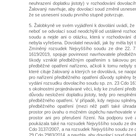
neuhrazení doplatku jistoty) v rozhodování dovolac
Žalovaný navrhuje, aby dovolací soud změnil usnesen
že se usnesení soudu prvního stupně potvrzuje.
5. Žalobkyně ve svém vyjádření k dovolání uvádí, že 
neboť se odvolací soud neodchýlil od ustálené rozho
soudu a nejde ani o otázku, která v rozhodování 
nebyla vyřešena. Dovolatel neuvádí, jak by měla být 
Zmíněný rozsudek Nejvyššího soudu ze dne 22. 7.
1619/2019, spojuje povinnost navrhovatele předběž
škody vzniklé předběžným opatřením s takovou proc
předběžné opatření nařízeno, ačkoli k tomu nebyly 
které cituje žalovaný a kterých se dovolává, se naopa
pro nařízení předběžného opatření důvody splněny by
vydání rozsudku dovolacího soudu sp. zn. 23 Cdo 16
s okolnostmi projednávané věci, kdy ke zrušení před
důvodu nesložení doplatku jistoty, tedy pro nesplně
předběžného opatření. V případě, kdy nejsou splněn
předběžného opatření (mezi něž patří také úhrada 
prostor pro úvahu o možném úspěchu navrhovatele v
prostor ani pro přerušení řízení. Na podporu své
poukázala také na rozsudek Nejvyššího soudu ze dne 
Cdo 3137/2007, a na rozsudek Nejvyššího soudu ze dn
29 Cdo 2983/2014, a navrhla, aby dovolací soud dovol