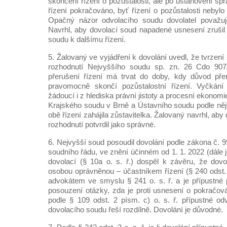
skončení řízení o pozůstalosti, ale po ustanovení spr
řízení pokračováno, byť řízení o pozůstalosti neby
Opačný názor odvolacího soudu dovolatel považuj
Navrhl, aby dovolací soud napadené usnesení zrušil 
soudu k dalšímu řízení.
5. Žalovaný ve vyjádření k dovolání uvedl, že tvrzení
rozhodnutí Nejvyššího soudu sp. zn. 26 Cdo 907
přerušení řízení má trvat do doby, kdy důvod přer
pravomocně skončí pozůstalostní řízení. Vyčkání
žádoucí i z hlediska právní jistoty a procesní ekonom
Krajského soudu v Brně a Ústavního soudu podle něj 
obě řízení zahájila zůstavitelka. Žalovaný navrhl, ab
rozhodnutí potvrdil jako správné.
6. Nejvyšší soud posoudil dovolání podle zákona č. 
soudního řádu, ve znění účinném od 1. 1. 2022 (dále je
dovolací (§ 10a o. s. ř.) dospěl k závěru, že dov
osobou oprávněnou – účastníkem řízení (§ 240 odst. 
advokátem ve smyslu § 241 o. s. ř. a je přípustné p
posouzení otázky, zda je proti usnesení o pokračov
podle § 109 odst. 2 písm. c) o. s. ř. přípustné odv
dovolacího soudu řeší rozdílně. Dovolání je důvodné.