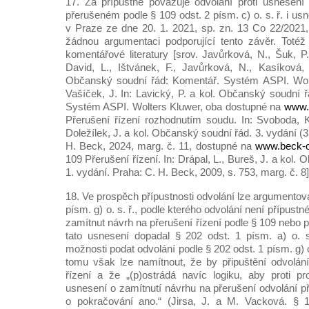
17. Za přípustné považuje odvolání proti usnesení
přerušeném podle § 109 odst. 2 písm. c) o. s. ř. i 
v Praze ze dne 20. 1. 2021, sp. zn. 13 Co 22/2021
žádnou argumentaci podporující tento závěr. Totéž 
komentářové literatury [srov. Javůrková, N., Šuk, P
David, L., Ištvánek, F., Javůrková, N., Kasíková,
Občanský soudní řád: Komentář. Systém ASPI. Wolte
Vašíček, J. In: Lavický, P. a kol. Občanský soudní 
Systém ASPI. Wolters Kluwer, oba dostupné na
www.
Přerušení řízení rozhodnutím soudu. In: Svoboda, K.
Doležílek, J. a kol. Občanský soudní řád. 3. vydání (3
H. Beck, 2024, marg. č. 11, dostupné na
www.beck-o
109 Přerušení řízení. In: Drápal, L., Bureš, J. a kol. O
1. vydání. Praha: C. H. Beck, 2009, s. 753, marg. č. 8]
18. Ve prospěch přípustnosti odvolání lze argumentova
písm. g) o. s. ř., podle kterého odvolání není přípustné
zamítnut návrh na přerušení řízení podle § 109 nebo 
tato usnesení dopadal § 202 odst. 1 písm. a) o. s
možnosti podat odvolání podle § 202 odst. 1 písm. g) o
tomu však lze namítnout, že by připuštění odvolán
řízení a že „(p)ostrádá navíc logiku, aby proti 
usnesení o zamítnutí návrhu na přerušení odvolání p
o pokračování ano.“ (Jirsa, J. a M. Vacková. § 11