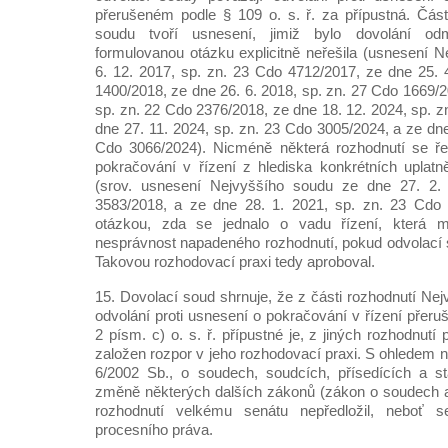
přerušeném podle § 109 o. s. ř. za přípustná. Čás
soudu tvoří usnesení, jimiž bylo dovolání od
formulovanou otázku explicitně neřešila (usnesení 
6. 12. 2017, sp. zn. 23 Cdo 4712/2017, ze dne 25. 
1400/2018, ze dne 26. 6. 2018, sp. zn. 27 Cdo 1669/2
sp. zn. 22 Cdo 2376/2018, ze dne 18. 12. 2024, sp. 
dne 27. 11. 2024, sp. zn. 23 Cdo 3005/2024, a ze dne
Cdo 3066/2024). Nicméně některá rozhodnutí se ř
pokračování v řízení z hlediska konkrétních uplat
(srov. usnesení Nejvyššího soudu ze dne 27. 2.
3583/2018, a ze dne 28. 1. 2021, sp. zn. 23 Cdo 2
otázkou, zda se jednalo o vadu řízení, která 
nesprávnost napadeného rozhodnutí, pokud odvolací s
Takovou rozhodovací praxi tedy aproboval.
15. Dovolací soud shrnuje, že z části rozhodnutí Ne
odvolání proti usnesení o pokračování v řízení přer
2 písm. c) o. s. ř. přípustné je, z jiných rozhodnutí
založen rozpor v jeho rozhodovací praxi. S ohledem n
6/2002 Sb., o soudech, soudcích, přísedících a s
změně některých dalších zákonů (zákon o soudech a
rozhodnutí velkému senátu nepředložil, neboť 
procesního práva.