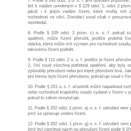
7. Podle § 242 odst. 3 o. s. ř. je-li dovolání přípustné
též k vadám uvedeným v § 229 odst. 1, odst. 2 písm. a
jakož i k jiným vadám řízení, které mohly mít 
rozhodnutí ve věci. Dovolací soud však v posuzov
neshledal.
8. Podle § 109 odst. 2 písm. c) o. s. ř. pokud so
opatření, může řízení přerušit, jestliže probíhá ř
otázka, která může mít význam pro rozhodnutí soudu, 
takovému řízení podnět.
9. Podle § 111 odst. 2 o. s. ř. jestliže je řízení přeru
2, činí soud všechna potřebná opatření, aby byly o
způsobily přerušení nebo pro které přerušení trvá. J
pro kterou bylo řízení přerušeno, pokračuje soud v říz
10. Podle § 201 o. s. ř. účastník může napadnout ro
nebo rozhodnutí krajského soudu vydané v řízení v p
pokud to zákon nevylučuje.
11. Podle § 202 odst. 1 písm. a) o. s. ř. odvolání není 
jímž se upravuje vedení řízení.
12. Podle § 202 odst. 1 písm. g) o. s. ř. odvolání není 
jímž byl zamítnut návrh na přerušení řízení podle § 10