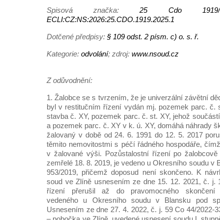
Spisová značka:
25 Cdo 1919/
ECLI:CZ:NS:2026:25.CDO.1919.2025.1
Dotčené předpisy:
§ 109 odst. 2 písm. c) o. s. ř.
Kategorie:
odvolání
; zdroj:
www.nsoud.cz
Z odůvodnění:
1. Žalobce se s tvrzením, že je univerzální závětní děd
byl v restitučním řízení vydán mj. pozemek parc. č. s
stavba č. XY, pozemek parc. č. st. XY, jehož součástí 
a pozemek parc. č. XY v k. ú. XY, domáhá náhrady 
žalovaný v době od 24. 6. 1991 do 12. 5. 2017 poruš
těmito nemovitostmi s péčí řádného hospodáře, čímž
v žalované výši. Pozůstalostní řízení po žalobcov
zemřelé 18. 8. 2019, je vedeno u Okresního soudu v 
953/2019, přičemž doposud není skončeno. K návr
soud ve Zlíně usnesením ze dne 15. 12. 2021, č. j. 
řízení přerušil až do pravomocného skončení p
vedeného u Okresního soudu v Blansku pod sp
Usnesením ze dne 27. 4. 2022, č. j. 59 Co 44/2022-3
– pobočka ve Zlíně, uvedené usnesení soudu I. stupn