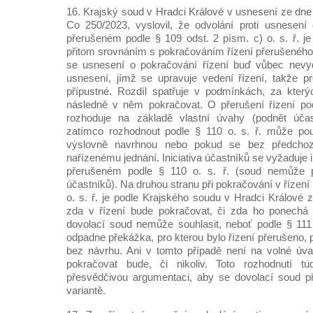
16. Krajský soud v Hradci Králové v usnesení ze dne 
Co 250/2023, vyslovil, že odvolání proti usnesení
přerušeném podle § 109 odst. 2 písm. c) o. s. ř. je
přitom srovnáním s pokračováním řízení přerušeného p
se usnesení o pokračování řízení buď vůbec nev
usnesení, jímž se upravuje vedení řízení, takže p
přípustné. Rozdíl spatřuje v podmínkách, za kterýc
následně v něm pokračovat. O přerušení řízení pod
rozhoduje na základě vlastní úvahy (podnět účas
zatímco rozhodnout podle § 110 o. s. ř. může pou
výslovně navrhnou nebo pokud se bez předchoz
nařízenému jednání. Iniciativa účastníků se vyžaduje i
přerušeném podle § 110 o. s. ř. (soud nemůže 
účastníků). Na druhou stranu při pokračování v řízen
o. s. ř. je podle Krajského soudu v Hradci Králové 
zda v řízení bude pokračovat, či zda ho ponechá
dovolací soud nemůže souhlasit, neboť podle § 111 o
odpadne překážka, pro kterou bylo řízení přerušeno, p
bez návrhu. Ani v tomto případě není na volné úva
pokračovat bude, či nikoliv. Toto rozhodnutí tu
přesvědčivou argumentaci, aby se dovolací soud při
variantě.