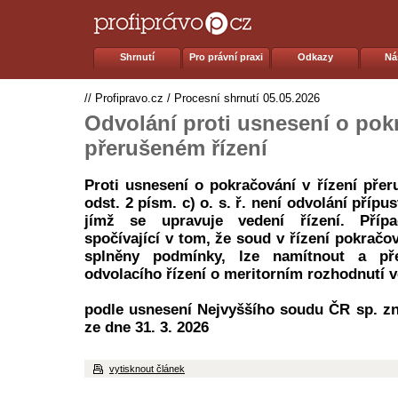
Shrnutí
Pro právní praxi
Odkazy
Ná
//
Profipravo.cz
/
Procesní shrnutí
05.05.2026
Odvolání proti usnesení o pok
přerušeném řízení
Proti usnesení o pokračování v řízení pře
odst. 2 písm. c) o. s. ř. není odvolání přípu
jímž se upravuje vedení řízení. Příp
spočívající v tom, že soud v řízení pokračov
splněny podmínky, lze namítnout a p
odvolacího řízení o meritorním rozhodnutí v
podle usnesení Nejvyššího soudu ČR sp. zn
ze dne 31. 3. 2026
vytisknout článek