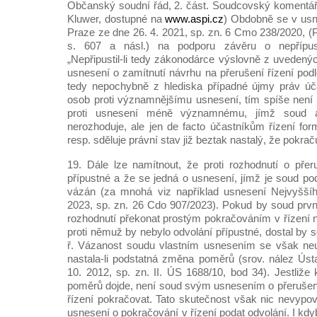
Občanský soudní řád, 2. část. Soudcovský komentář
Kluwer, dostupné na
www.aspi.cz
) Obdobně se v usn
Praze ze dne 26. 4. 2021, sp. zn. 6 Cmo 238/2020, (
s. 607 a násl.) na podporu závěru o nepřípust
„Nepřipustil-li tedy zákonodárce výslovně z uvedený
usnesení o zamítnutí návrhu na přerušení řízení po
tedy nepochybně z hlediska případné újmy práv účas
osob proti významnějšímu usnesení, tím spíše není d
proti usnesení méně významnému, jímž soud 
nerozhoduje, ale jen de facto účastníkům řízení for
resp. sděluje právní stav již beztak nastalý, že pokraču
19. Dále lze namítnout, že proti rozhodnutí o přeru
přípustné a že se jedná o usnesení, jímž je soud podl
vázán (za mnohá viz například usnesení Nejvyšší
2023, sp. zn. 26 Cdo 907/2023). Pokud by soud prv
rozhodnutí překonat prostým pokračováním v řízení
proti němuž by nebylo odvolání přípustné, dostal by s
ř. Vázanost soudu vlastním usnesením se však neup
nastala-li podstatná změna poměrů (srov. nález Ús
10. 2012, sp. zn. II. ÚS 1688/10, bod 34). Jestliže
poměrů dojde, není soud svým usnesením o přerušen
řízení pokračovat. Tato skutečnost však nic nevypov
usnesení o pokračování v řízení podat odvolání. I kd