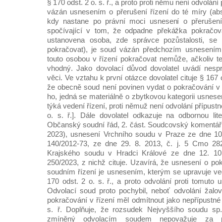
§ 170 odst. 2 o. s. ř., a proto proti němu není odvolání
vázán usnesením o přerušení řízení do té míry (abso
kdy nastane po právní moci usnesení o přerušen
spočívající v tom, že odpadne překážka pokračován
ustanovena osoba, zde správce pozůstalosti, se k
pokračovat), je soud vázán předchozím usnesením 
touto osobou v řízení pokračovat nemůže, ačkoliv t
vhodný. Jako dovolací důvod dovolatel uvádí nesp
věci. Ve vztahu k první otázce dovolatel cituje § 167 o
že obecně soud není povinen vydat o pokračování v ř
ho, jedná se materiálně o zbytkovou kategorii usnesen
týká vedení řízení, proti němuž není odvolání přípustn
o. s. ř.]. Dále dovolatel odkazuje na odbornou lite
Občanský soudní řád, 2. část. Soudcovský komentář.
2023), usnesení Vrchního soudu v Praze ze dne 10.
140/2012-73, ze dne 29. 8. 2013, č. j. 5 Cmo 28
Krajského soudu v Hradci Králové ze dne 12. 10
250/2023, z nichž cituje. Uzavírá, že usnesení o p
soudním řízení je usnesením, kterým se upravuje ve
170 odst. 2 o. s. ř., a proto odvolání proti tomuto 
Odvolací soud proto pochybil, neboť odvolání žalo
pokračování v řízení měl odmítnout jako nepřípustné
s. ř. Doplňuje, že rozsudek Nejvyššího soudu sp
zmíněný odvolacím soudem nepovažuje za př