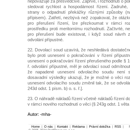
nepovažuje za přesvědčivé. Zaprvé, i rozhodnutí o p
sledovat rychlost a hospodárnost řízení. Zadruh
strany o odpadnutí překážky různými způsoby (na
přípisem). Zatřetí, nezbývá než zopakovat, že otáz
pro přerušení řízení, lze přezkoumat v rámci r
prostředku proti meritornímu rozhodnutí. Začtvrté, 
pro přerušení bude existovat, i když soud návrh 
odvolání přípustné.
22. Dovolací soud uzavírá, že neshledává dostatečn
bylo proti usnesení o pokračování v řízení přípustné
usnesení o pokračování řízení přerušeného podle § 10
ř. odvolání přípustné, měl je odvolací soud odmítno
že napadené usnesení odvolacího soudu není s
dosavadní výsledky ukazují, že je možné o věci ro
usnesení odvolacího soudu změnil tak, že se odvolá
243d odst. 1 písm. b) o. s. ř.].
23. O náhradě nákladů řízení včetně nákladů řízení 
v rámci nového rozhodnutí o věci (§ 243g odst. 1 věta d
Autor: -mha-
Home
|
O nás
|
Kontakt
|
Reklama
|
Právní doložka
|
RSS
|
Po
© 2005-2024 ProfiPravo.cz, s.r.o.