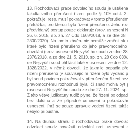
13. Rozhodovací praxe dovolacího soudu je ustálena
fakultativního přerušení řízení podle § 109 odst. 2
pokračuje, resp. musí pokračovat v tomto přerušeném
překážka, pro kterou bylo řízení přerušeno. Jeho ro
předvídaný) postup pouze deklaruje (srov. usnesení 
26. 6. 2018, sp. zn. 27 Cdo 1669/2018, a ze dne 28.
2800/2020). Na tomto závěru nic nemůže změnit skute
které bylo řízení přerušeno do jeho pravomocného
dovolání (srov. usnesení Nejvyššího soudu ze dne 28.
2376/2018, a ze dne 21. 5. 2019, sp. zn. 28 Cdo 839
se Nejvyšší soud přihlásil také v usnesení ze dne 12.
1828/2022, v němž dovodil, že jakmile odpadla pře
řízení přerušeno (v souvisejícím řízení bylo vydáno
byl soud povinen pokračovat v přerušeném řízení bez 
pravomocnému rozhodnutí byla, či snad mohla být p
(usnesení Nejvyššího soudu ze dne 27. 11. 2024, sp.
Z této větve judikatury tudíž plyne, že řízení po odp
bez dalšího a že případné usnesení o pokračová
usnesení, jímž se pouze upravuje vedení řízení, takž
nebylo přípustné.
14. Na druhou stranu z rozhodovací praxe dovola
odvolací soudy považují odvolání proti usnesení 