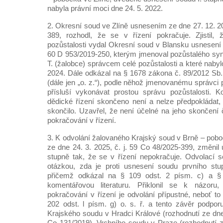
nabyla právní moci dne 24. 5. 2022.
2. Okresní soud ve Zlíně usnesením ze dne 27. 12. 20
389, rozhodl, že se v řízení pokračuje. Zjistil,
pozůstalosti vydal Okresní soud v Blansku usnesení z
60 D 953/2019-250, kterým jmenoval pozůstalého syna
T. (žalobce) správcem celé pozůstalosti a které nabyl
2024. Dále odkázal na § 1678 zákona č. 89/2012 Sb
(dále jen „o. z.“), podle něhož jmenovanému správci p
přísluší vykonávat prostou správu pozůstalosti. K
dědické řízení skončeno není a nelze předpokládat
skončilo. Uzavřel, že není účelné na jeho skončení 
pokračování v řízení.
3. K odvolání žalovaného Krajský soud v Brně – pob
ze dne 24. 3. 2025, č. j. 59 Co 48/2025-399, změnil
stupně tak, že se v řízení nepokračuje. Odvolací 
otázkou, zda je proti usnesení soudu prvního stup
přičemž odkázal na § 109 odst. 2 písm. c) a § 1
komentářovou literaturu. Přiklonil se k názoru
pokračování v řízení je odvolání přípustné, neboť to
202 odst. l písm. g) o. s. ř. a tento závěr podpor
Krajského soudu v Hradci Králové (rozhodnutí ze dne
Co 131/2019), Vrchního soudu v Praze (rozhodnutí z