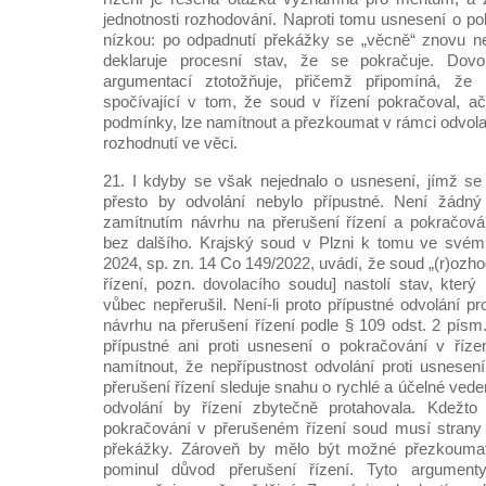
jednotnosti rozhodování. Naproti tomu usnesení o po
nízkou: po odpadnutí překážky se „věcně“ znovu n
deklaruje procesní stav, že se pokračuje. Dov
argumentací ztotožňuje, přičemž připomíná, že 
spočívající v tom, že soud v řízení pokračoval, a
podmínky, lze namítnout a přezkoumat v rámci odvola
rozhodnutí ve věci.
21. I kdyby se však nejednalo o usnesení, jímž se 
přesto by odvolání nebylo přípustné. Není žádný
zamítnutím návrhu na přerušení řízení a pokračová
bez dalšího. Krajský soud v Plzni k tomu ve svém
2024, sp. zn. 14 Co 149/2022, uvádí, že soud „(r)ozh
řízení, pozn. dovolacího soudu] nastolí stav, který
vůbec nepřerušil. Není-li proto přípustné odvolání pr
návrhu na přerušení řízení podle § 109 odst. 2 písm.
přípustné ani proti usnesení o pokračování v říze
namítnout, že nepřípustnost odvolání proti usnesen
přerušení řízení sleduje snahu o rychlé a účelné vede
odvolání by řízení zbytečně protahovala. Kdežto
pokračování v přerušeném řízení soud musí strany
překážky. Zároveň by mělo být možné přezkoumat
pominul důvod přerušení řízení. Tyto argumen