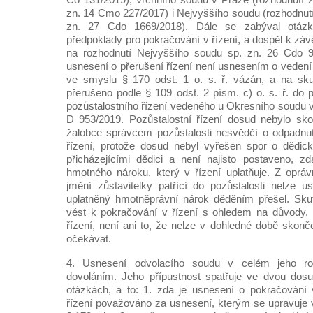
zn. 14 Cmo 227/2017) i Nejvyššího soudu (rozhodnutí
zn. 27 Cdo 1669/2018). Dále se zabýval otázk
předpoklady pro pokračování v řízení, a dospěl k závě
na rozhodnutí Nejvyššího soudu sp. zn. 26 Cdo 9
usnesení o přerušení řízení není usnesením o vedení ř
ve smyslu § 170 odst. 1 o. s. ř. vázán, a na skut
přerušeno podle § 109 odst. 2 písm. c) o. s. ř. d
pozůstalostního řízení vedeného u Okresního soudu v
D 953/2019. Pozůstalostní řízení dosud nebylo sk
žalobce správcem pozůstalosti nesvědčí o odpadnut
řízení, protože dosud nebyl vyřešen spor o dědi
přicházejícími dědici a není najisto postaveno, z
hmotného nároku, který v řízení uplatňuje. Z oprá
jmění zůstavitelky patřící do pozůstalosti nelze 
uplatněný hmotněprávní nárok děděním přešel. Skut
vést k pokračování v řízení s ohledem na důvody, 
řízení, není ani to, že nelze v dohledné době skonče
očekávat.
4. Usnesení odvolacího soudu v celém jeho ro
dovoláním. Jeho přípustnost spatřuje ve dvou dos
otázkách, a to: 1. zda je usnesení o pokračován
řízení považováno za usnesení, kterým se upravuje 