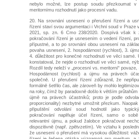
nebylo možné, lze postup soudu přezkoumat v o
meritornímu rozhodnutí jako procesní vadu.
20. Na srovnání usnesení o přerušení řízení a us
řízení staví svou argumentaci i Vrchní soud v Praze 
2021, sp. zn. 6 Cmo 238/2020. Dospívá však k 
pokračování řízení je usnesením o vedení řízení, pr
přípustné, a to po srovnání obou usnesení na základě 
povaha usnesení, 2. hospodárnost (rychlost), 3. újm
4. důležitost pro konečné rozhodnutí ve věci samé.
konstatoval, že nejde o rozhodnutí ve věci samé, ný
Rozdíl tedy neleží v „procesní vs. meritorní“ povaze, 
Hospodárnost (rychlost) a újmu na právech úča
společně. U přerušení řízení zdůraznil, že nepřip
formálně šetřilo čas, ale zároveň by mohlo legitimiz
na roky, čímž by paradoxně došlo k větším průtahům
újmě na právech účastníků; proto je podle odvola
proporcionality) nezbytné umožnit přezkum. Naopak
připuštění odvolání soud hodnotil jako typic
pokračování naplňuje účel řízení, samo o sob
relevantní újmu, a pokud žalobce pokračovat nechc
dispozitivně (např. zpětvzetím). Ve vztahu k posledn
že usnesení o přerušení má vysokou důležitost: váž
řízení je řešena otázka významná pro meritum, a 