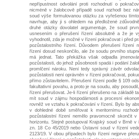
nepřípustnost odvolání proti rozhodnutí o pokračo
nicméně v žalobcově případě soud rozhodl bez návr
soud výše formulovanou otázku za vyřešenou tímto 
navrhuje, aby ji s ohledem na předložené zdůvodněn
druhé otázky dovolatel argumentuje, že soud prv
usnesením o přerušení řízení absolutně a že je v
vyhodnotil, zda je možné v řízení pokračovat i pře
pozůstalostního řízení. Důvodem přerušení řízení n
řízení dosud neskončilo, ale že soudu prvního stu
má jednat. Tato překážka však odpadla jmenov
pozůstalosti, do jehož působnosti spadá i podání žal
promlčení nároku. Není tedy správný závěr odvola
pozůstalosti není oprávněn v řízení pokračovat, poku
přímo zůstavitelem. Přerušení řízení podle § 109 odst
fakultativní povahu, a proto je na soudu, aby posoudi
řízení přerušovat. Je-li řízení přerušeno na základě 
mít soud v zájmu hospodárnosti a procesní ekono
rovněž ve vztahu k pokračování v řízení. Bylo by ab
v dohledné době směřovat k meritornímu rozhodn
pozůstalostní řízení nemělo pravomocně skončit 
horizontu. Stejně postupoval Krajský soud v Brně v
zn. 18 Co 45/2019 nebo Ústavní soud v řízení ved
2123/19. V obou případech bylo řízení nejprve pře