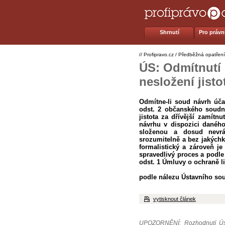
Shrnutí
Pro právní
//
Profipravo.cz
/
Předběžná opatření
ÚS: Odmítnutí
nesložení jisto
Odmítne-li soud návrh úča
odst. 2 občanského soudn
jistota za dřívější zamítn
návrhu v dispozici daného 
složenou a dosud nevrá
srozumitelně a bez jakýchk
formalistický a zároveň j
spravedlivý proces a podle 
odst. 1 Úmluvy o ochraně l
podle nálezu Ústavního soud
vytisknout článek
UPOZORNĚNÍ: Rozhodnutí Úst