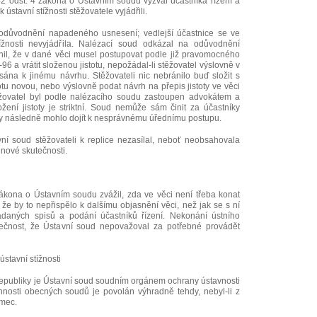
2 odst. 4 zákona o Ústavním soudu vyzval účastníka řízení a
k ústavní stížnosti stěžovatele vyjádřili.
odůvodnění napadeného usnesení; vedlejší účastnice se ve
ížnosti nevyjádřila. Nalézací soud odkázal na odůvodnění
il, že v dané věci musel postupovat podle již pravomocného
96 a vrátit složenou jistotu, nepožádal-li stěžovatel výslovně v
epsána k jinému návrhu. Stěžovateli nic nebránilo buď složit s
u novou, nebo výslovně podat návrh na přepis jistoty ve věci
žovatel byl podle nalézacího soudu zastoupen advokátem a
žení jistoty je striktní. Soud nemůže sám činit za účastníky
 by následně mohlo dojít k nesprávnému úřednímu postupu.
ní soud stěžovateli k replice nezasílal, neboť neobsahovala
nové skutečnosti.
ákona o Ústavním soudu zvážil, zda ve věci není třeba konat
 že by to nepřispělo k dalšímu objasnění věci, než jak se s ní
daných spisů a podání účastníků řízení. Nekonání ústního
ečnost, že Ústavní soud nepovažoval za potřebné provádět
ústavní stížnosti
republiky je Ústavní soud soudním orgánem ochrany ústavnosti
nosti obecných soudů je povolán výhradně tehdy, nebyl-li z
ámec.