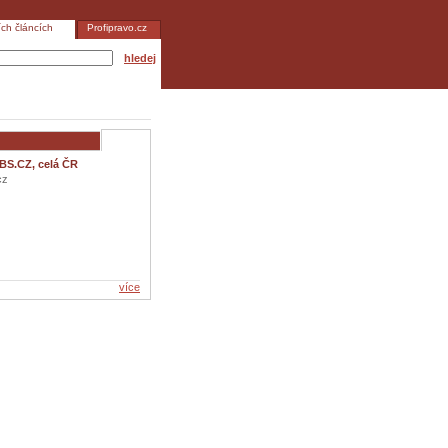
ích článcích
Profipravo.cz
hledej
BS.CZ, celá ČR
cz
více