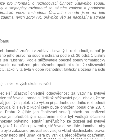
ouze pro informaci o rozhodovací činnosti Ústavního soudu.
ály a stejnopisy rozhodnutí se státním znakem a podpisem
ktronické verze rozhodnutí Ústavního soudu jsou na této
i zdarma, jejich zdroj (vč. právních vět) se nachází na adrese
řípadu
atel domáhá zrušení v záhlaví citovaných rozhodnutí, neboť je
eno jeho právo na soudní ochranu podle čl. 36 odst. 1 Listiny
 jen "Listina"). Podle stěžovatele obecné soudy formalisticky
vatele na nařízení předběžného opatření s tím, že stěžovatel
totu, ačkoliv ta byla v době rozhodnutí fakticky složena na účtu
oje a skutkových okolností věci
vedlejší účastnicí ohledně odpovědnosti za vady na bytové
nice stěžovateli prodala. Jelikož stěžovatel pojal obavu, že se
 svůj jediný majetek a že výkon případného soudního rozhodnutí
dpovídající slevě z kupní ceny bude ohrožen, podal dne 28. 7.
 Prahu 2 (dále jen "nalézací soud") návrh na nařízení
ovaným předběžným opatřením mělo být vedlejší účastnici
okoliv právního jednání směřujícího ke zcizení její bytové
lu, jakož i dalšího pozemku; stěžovatel se dále domáhal, aby
u bylo zakázáno provést související vklad vlastnického práva.
škody nebo jiné újmy, která by vznikla předběžným opatřením,