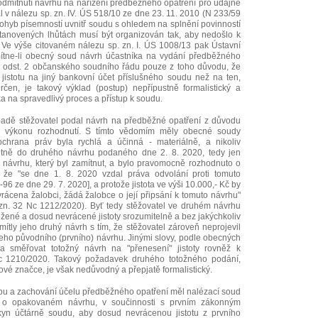
odmítnutí návrhu na nařízení předběžného opatření pro údajné
l v nálezu sp. zn. IV. ÚS 518/10 ze dne 23. 11. 2010 (N 233/59
ohyb písemností uvnitř soudu s ohledem na splnění povinností
 stanovených lhůtách musí být organizován tak, aby nedošlo k
." Ve výše citovaném nálezu sp. zn. I. ÚS 1008/13 pak Ústavní
ítne-li obecný soud návrh účastníka na vydání předběžného
 odst. 2 občanského soudního řádu pouze z toho důvodu, že
jistotu na jiný bankovní účet příslušného soudu než na ten,
 určen, je takový výklad (postup) nepřípustně formalistický a
a na spravedlivý proces a přístup k soudu.
padě stěžovatel podal návrh na předběžné opatření z důvodu
 výkonu rozhodnutí. S tímto vědomím měly obecné soudy
chrana práv byla rychlá a účinná - materiálně, a nikoliv
licitně do druhého návrhu podaného dne 2. 8. 2020, tedy jen
 návrhu, který byl zamítnut, a bylo pravomocně rozhodnuto o
l, že "se dne 1. 8. 2020 vzdal práva odvolání proti tomuto
96 ze dne 29. 7. 2020], a protože jistota ve výši 10.000,- Kč by
rácena žalobci, žádá žalobce o její připsání k tomuto návrhu"
. zn. 32 Nc 1212/2020). Byť tedy stěžovatel ve druhém návrhu
složené a dosud nevrácené jistoty srozumitelně a bez jakýchkoliv
tly jeho druhý návrh s tím, že stěžovatel zároveň neprojevil
 jeho původního (prvního) návrhu. Jinými slovy, podle obecných
a směřovat totožný návrh na "přenesení" jistoty rovněž k
c 1210/2020. Takový požadavek druhého totožného podání,
vé značce, je však nedůvodný a přepjatě formalistický.
upu a zachování účelu předběžného opatření měl nalézací soud
í o opakovaném návrhu, v součinnosti s prvním zákonným
yn účtárně soudu, aby dosud nevrácenou jistotu z prvního