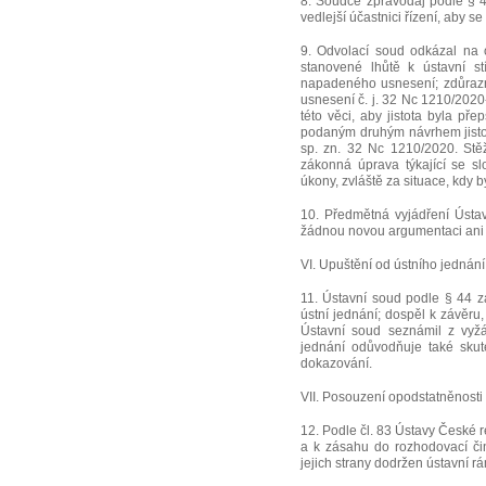
8. Soudce zpravodaj podle § 4
vedlejší účastnici řízení, aby se 
9. Odvolací soud odkázal na 
stanovené lhůtě k ústavní st
napadeného usnesení; zdůrazn
usnesení č. j. 32 Nc 1210/2020-
této věci, aby jistota byla př
podaným druhým návrhem jistot
sp. zn. 32 Nc 1210/2020. Stě
zákonná úprava týkající se slo
úkony, zvláště za situace, kdy
10. Předmětná vyjádření Ústav
žádnou novou argumentaci ani 
VI. Upuštění od ústního jednání
11. Ústavní soud podle § 44 z
ústní jednání; dospěl k závěru,
Ústavní soud seznámil z vyžá
jednání odůvodňuje také skut
dokazování.
VII. Posouzení opodstatněnosti 
12. Podle čl. 83 Ústavy České 
a k zásahu do rozhodovací čin
jejich strany dodržen ústavní r