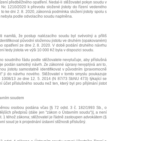
ízení předběžného opatření. Nedal-li stěžovatel pokyn soudu v
 Nc 1210/2020 k převodu složené jistoty do řízení vedeného
to ke dni 2. 8. 2020, zákonná podmínka složení jistoty spolu s
 nebyla podle odvolacího soudu naplněna.
sti namítá, že postup nalézacího soudu byl svévolný a příliš
 identifikoval původní složenou jistotu ve druhém (opakovaném)
o opatření ze dne 2. 8. 2020. V době podání druhého návrhu
í tedy jistota ve výši 10 000 Kč byla v dispozici soudu.
o soudního řádu podle stěžovatele nevylučuje, aby příslušná
ež je podán samotný návrh. Ze zákonné úpravy nevyplývá ani to,
šnou jistotu samostatně identifikovat v původním (pravomocně
t" ji do návrhu nového. Stěžovatel v tomto smyslu poukazuje
S 1008/13 ze dne 12. 5. 2014 (N 87/73 SbNU 473) týkající se
í účet příslušného soudu než ten, který byl pro přijímání jistot
stavním soudem
vněnou osobou podána včas [§ 72 odst. 3 č. 182/1993 Sb., o
ějších předpisů (dále jen "zákon o Ústavním soudu")], a není
t. 1 téhož zákona; stěžovatel je řádně zastoupen advokátem (§
ní soud je k projednání ústavní stížnosti příslušný.