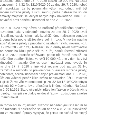
 nalézacího soudu dne 27. 7. 2020 částku 10 000 Kč. Nalézací
 usnesením č. j. 32 Nc 1210/2020-96 ze dne 29. 7. 2020, neboť
el neprokázal, že by potenciální výkon rozhodnutí měl být
rácení složené jistoty z účtu soudu; podle nalézacího soudu
nemovitý majetek, se kterým nebylo nijak nakládáno. Dne 1. 8.
 odvolání proti danému usnesení ze dne 29. 7. 2020.
dne 2. 8. 2020 nový návrh na nařízení předběžného opatření,
ozhodnutí jako v původním návrhu ze dne 28. 7. 2020; svoji
í k dalšímu existujícímu majetku zjištěnému nalézacím soudem
ož cena byla podle stěžovatele velmi nízká. V novém návrhu
epis" složené jistoty z původního návrhu k návrhu novému (č. l.
 1212/2020 - viz níže). Nalézací soud druhý návrh stěžovatele
 soudního řádu (dále též "o. s. ř.") odmítl ústavní stížností
. 8. 2020, protože stěžovatel podle něj řádně nesložil za
ěžného opatření jistotu ve výši 10 000 Kč, a to v den, kdy byl
důvodnění napadeného usnesení nalézací soud uvedl, že
ávrhu dne 27. 7. 2020 v jiné věci vedené pod sp. zn. 32 Nc
 zamítnut a rozhodnuto pravomocně o vrácení složené jistoty;
ohl vrátit, ačkoliv usnesení nabylo právní moci dne 1. 8. 2020,
a účelem vrácení peněz číslo svého bankovního účtu. Dotazem
 zjistil, že ve věci vedené pod sp. zn. 32 Nc 1210/2020 nebyla
terá má být vrácena, byla připsána k jinému návrhu. Nalézací
. 563/1991 Sb., o účetnictví (dále jen "zákon o účetnictví), s
ní osoby, musí přijaté platby evidovat řádným způsobem a nelze
 manipulovat.
jen "odvolací soud") ústavní stížností napadeným usnesením ze
ené rozhodnutí nalézacího soudu ze dne 4. 8. 2020 jako věcně
du ze zákonné úpravy vyplývá, že jistota se skládá ve stejný