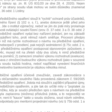
1 nálezu sp. zn. III. ÚS 831/20 ze dne 28. 4. 2020). Nejen
myly" ze strany soudu však mohou ve svém důsledku znamenat
36 odst. 1 Listiny.
 předběžného opatření slouží k "rychlé" ochraně práv účastníků,
ného řízení (§ 102 o. s. ř.), anebo dokonce ještě před jeho
). Jde o institut výjimečný, neboť se jím do jisté míry prolamuje
sti ovládající soudní řízení (srov. čl. 37 odst. 3 a čl. 38 odst. 2
ředběžné opatření vydat bez nařízení jednání, jen na základě
yjádření toho, proti němuž návrh směřuje. Procesní předpis
v níž má rychle rozhodnout o návrhu na předběžné opatření,
 nebezpečí z prodlení, pak nejvýš sedmidenní (§ 75c odst. 2 o.
hu k předběžnému opatření postupovat stanoveným způsobem, v
ěc, musejí mít na zřeteli vždy dva účely, k nimž předběžné
rava poměrů; 2) zamezení zmaření výkonu rozhodnutí (exekuce).
bava z ohrožení budoucího výkonu rozhodnutí (jako v souzené
pu soudu každá hodina, neboť například vyvedení finančních
rnetového bankovnictví je otázkou několika minut.
běžné opatření účelově zneužíván, zavedl zákonodárce s
ela občanského soudního řádu provedená zákonem č. 59/2005
 předběžné opatření. Jistota má sloužit k zajištění případné újmy,
předběžným opatřením, a jde tak do určité míry o "poplatek za
kamžiku, kdy je soudci předložen spis s návrhem na předběžné
la zaplacena (složena) příslušná jistota, a to nejpozději ve
n; není-li "kauce" takto u soudu složena, soud návrh odmítne,
poklady pro meritorní projednání návrhu (viz § 75b odst. 1 a