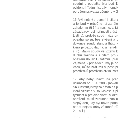
soudního poplatku (viz bod 1
evidentní "administrativní o
porušení práva zaručeného v čl. 
16. Výjimečný procesní institut
a to buď v průběhu již zaháje
zahájením (§ 74 a násl. o. s. ř.
zásada rovnosti, přímosti a ústno
Listiny), protože soud může p
obsahu spisu, bez slyšení a v
dokonce soudu stanoví lhůtu, 
která je bezodkladná, a není-li
s. ř.). Mají-li soudy ve vzta
duchu zákona a s citem pro v
opatření slouží: 1) zatímní úp
Zejména v případech, kdy je o
věci), může hrát roli v postu
prostředků prostřednictvím inte
17. Aby nebyl návrh na před
účinností od 1. 4. 2005 (nov
Sb.) institut jistoty za návrh na
která vznikne v souvislosti s 
rychlost a překvapivost". V o
opatření, musí zkoumat, zda by
stejný den, kdy byl návrh podá
neboť nejsou dány zákonné před
2 o. s. ř.).