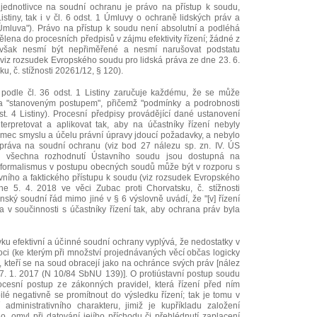
 jednotlivce na soudní ochranu je právo na přístup k soudu,
istiny, tak i v čl. 6 odst. 1 Úmluvy o ochraně lidských práv a
Úmluva"). Právo na přístup k soudu není absolutní a podléhá
lena do procesních předpisů v zájmu efektivity řízení; žádné z
í však nesmí být nepřiměřené a nesmí narušovat podstatu
viz rozsudek Evropského soudu pro lidská práva ze dne 23. 6.
u, č. stížnosti 20261/12, § 120).
podle čl. 36 odst. 1 Listiny zaručuje každému, že se může
 "stanoveným postupem", přičemž "podmínky a podrobnosti
st. 4 Listiny). Procesní předpisy provádějící dané ustanovení
erpretovat a aplikovat tak, aby na účastníky řízení nebyly
ámec smyslu a účelu právní úpravy jdoucí požadavky, a nebylo
i práva na soudní ochranu (viz bod 27 nálezu sp. zn. IV. ÚS
 všechna rozhodnutí Ústavního soudu jsou dostupná na
ý formalismus v postupu obecných soudů může být v rozporu s
vního a faktického přístupu k soudu (viz rozsudek Evropského
e 5. 4. 2018 ve věci Zubac proti Chorvatsku, č. stížnosti
nský soudní řád mimo jiné v § 6 výslovně uvádí, že "[v] řízení
 v součinnosti s účastníky řízení tak, aby ochrana práv byla
u efektivní a účinné soudní ochrany vyplývá, že nedostatky v
oci (ke kterým při množství projednávaných věcí občas logicky
h, kteří se na soud obracejí jako na ochránce svých práv [nález
17. 1. 2017 (N 10/84 SbNU 139)]. O protiústavní postup soudu
rocesní postup ze zákonných pravidel, která řízení před ním
ilé negativně se promítnout do výsledku řízení; tak je tomu v
administrativního charakteru, jimiž je kupříkladu založení
ho, omyl při datování jejího příchodu či přehlédnutí zaplacení