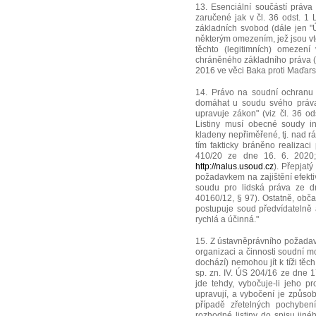
13. Esenciální součástí práva
zaručené jak v čl. 36 odst. 1 L
základních svobod (dále jen "
některým omezením, jež jsou vtě
těchto (legitimních) omezen
chráněného základního práva (
2016 ve věci Baka proti Maďarsk
14. Právo na soudní ochranu 
domáhat u soudu svého práva
upravuje zákon" (viz čl. 36 od
Listiny musí obecné soudy int
kladeny nepřiměřené, tj. nad r
tím fakticky bráněno realizac
410/20 ze dne 16. 6. 2020;
http://nalus.usoud.cz
). Přepjat
požadavkem na zajištění efekti
soudu pro lidská práva ze dn
40160/12, § 97). Ostatně, obča
postupuje soud předvídatelně a
rychlá a účinná."
15. Z ústavněprávního požadavk
organizaci a činnosti soudní m
dochází) nemohou jít k tíži těc
sp. zn. IV. ÚS 204/16 ze dne 
jde tehdy, vybočuje-li jeho p
upravují, a vybočení je způsob
případě zřetelných pochybení 
rozhodné listiny do spisu jiné