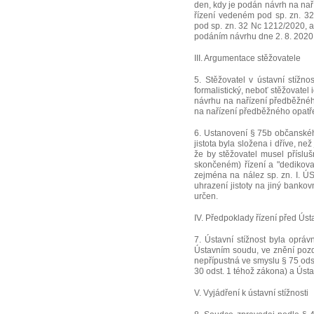
den, kdy je podán návrh na nař
řízení vedeném pod sp. zn. 32
pod sp. zn. 32 Nc 1212/2020, a 
podáním návrhu dne 2. 8. 2020
III. Argumentace stěžovatele
5. Stěžovatel v ústavní stížno
formalistický, neboť stěžovatel
návrhu na nařízení předběžnéh
na nařízení předběžného opatřen
6. Ustanovení § 75b občanskéh
jistota byla složena i dříve, n
že by stěžovatel musel příslu
skončeném) řízení a "dedikova
zejména na nález sp. zn. I. Ú
uhrazení jistoty na jiný bankovn
určen.
IV. Předpoklady řízení před Ú
7. Ústavní stížnost byla oprá
Ústavním soudu, ve znění pozd
nepřípustná ve smyslu § 75 ods
30 odst. 1 téhož zákona) a Ústav
V. Vyjádření k ústavní stížnosti