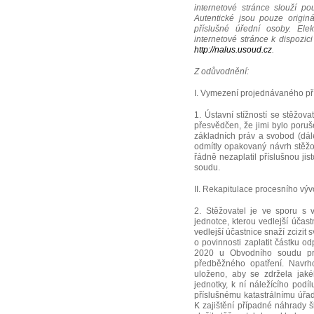
internetové stránce slouží p
Autentické jsou pouze origin
příslušné úřední osoby. Ele
internetové stránce k dispozic
http://nalus.usoud.cz
.
Z odůvodnění:
I. Vymezení projednávaného p
1. Ústavní stížností se stěžov
přesvědčen, že jimi bylo poruš
základních práv a svobod (dále
odmítly opakovaný návrh stěžo
řádně nezaplatil příslušnou jis
soudu.
II. Rekapitulace procesního výv
2. Stěžovatel je ve sporu s 
jednotce, kterou vedlejší účast
vedlejší účastnice snaží zcizit
o povinnosti zaplatit částku o
2020 u Obvodního soudu pro
předběžného opatření. Navrh
uloženo, aby se zdržela jakéh
jednotky, k ní náležícího podí
příslušnému katastrálnímu úřad
K zajištění případné náhrady 