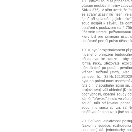
18. Ústavní soud se případem 
včasné nesložení jistiny zabýva
SbNU 375). V něm uvedl, že "p
ze strany účastníků řízení ve
újmě při uplatnění jejich práv
soud dospěl k závěru, že odm
opatření s poukazem na § 75b
účastník uhradil požadovanou 
který byl pro přijímání jistot
současně poruší práva účastník
19. V nyní projednávaném pří
možného ohrožení budoucího
přistupovat ke kauze - aby o
formalisticky. Stěžovatel exp
několik dnů po podání prvního
vrácení složené jistoty, uved
usnesení [č. j. 32 Nc 1210/2020-
byla po právní moci usnesení v
(viz č. l. 7 soudního spisu sp
projevil svoji vůli ohledně již 
pochybností, obecné soudy odmí
záměr "převést" jistotu ve věci
soudů měl stěžovatel podat 
soudnímu spisu sp. zn. 32 N
směřovaného pouze k jiné spiso
20. Z důvodu efektivnosti post
(zákonný soudce, rozhodujíc
soudcem) dát jednoduchý pok