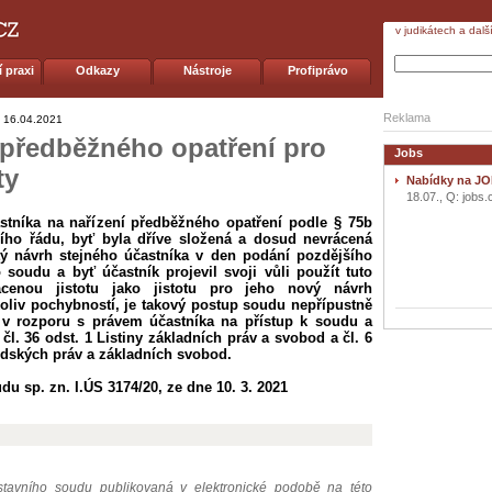
v judikátech a dalš
 praxi
Odkazy
Nástroje
Profiprávo
Reklama
16.04.2021
 předběžného opatření pro
Jobs
ty
Nabídky na JO
18.07., Q: jobs.
stníka na nařízení předběžného opatření podle § 75b
ího řádu, byť byla dříve složená a dosud nevrácená
utý návrh stejného účastníka v den podání pozdějšího
soudu a byť účastník projevil svoji vůli použít tuto
cenou jistotu jako jistotu pro jeho nový návrh
oliv pochybností, je takový postup soudu nepřípustně
e v rozporu s právem účastníka na přístup k soudu a
čl. 36 odst. 1 Listiny základních práv a svobod a čl. 6
idských práv a základních svobod.
u sp. zn. I.ÚS 3174/20, ze dne 10. 3. 2021
avního soudu publikovaná v elektronické podobě na této