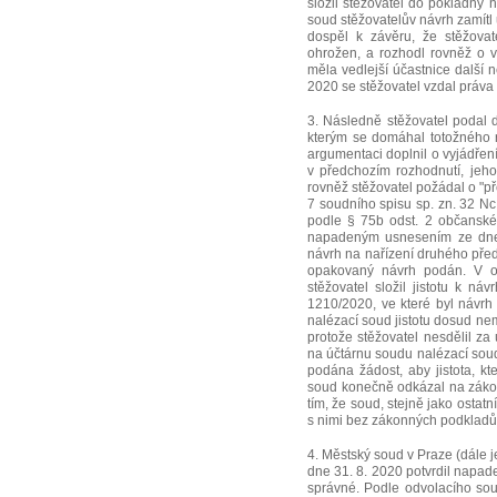
složil stěžovatel do pokladny
soud stěžovatelův návrh zamítl
dospěl k závěru, že stěžovat
ohrožen, a rozhodl rovněž o v
měla vedlejší účastnice další 
2020 se stěžovatel vzdal práva
3. Následně stěžovatel podal 
kterým se domáhal totožného r
argumentaci doplnil o vyjádřen
v předchozím rozhodnutí, jeh
rovněž stěžovatel požádal o "př
7 soudního spisu sp. zn. 32 Nc
podle § 75b odst. 2 občanského
napadeným usnesením ze dne 4
návrh na nařízení druhého předb
opakovaný návrh podán. V o
stěžovatel složil jistotu k n
1210/2020, ve které byl návrh
nalézací soud jistotu dosud nem
protože stěžovatel nesdělil z
na účtárnu soudu nalézací soud
podána žádost, aby jistota, k
soud konečně odkázal na zákon č
tím, že soud, stejně jako ostat
s nimi bez zákonných podkladů
4. Městský soud v Praze (dále 
dne 31. 8. 2020 potvrdil napad
správné. Podle odvolacího sou