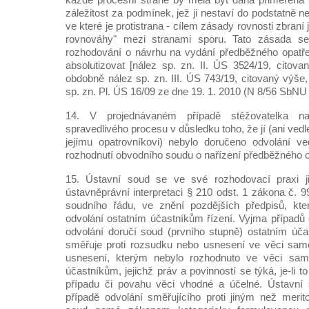
záležitost za podmínek, jež ji nestaví do podstatně n
ve které je protistrana - cílem zásady rovnosti zbraní
rovnováhy" mezi stranami sporu. Tato zásada se 
rozhodování o návrhu na vydání předběžného opatřen
absolutizovat [nález sp. zn. II. ÚS 3524/19, citov
obdobně nález sp. zn. III. ÚS 743/19, citovaný výše,
sp. zn. Pl. ÚS 16/09 ze dne 19. 1. 2010 (N 8/56 SbNU 
14. V projednávaném případě stěžovatelka n
spravedlivého procesu v důsledku toho, že jí (ani vedle
jejímu opatrovníkovi) nebylo doručeno odvolání ved
rozhodnutí obvodního soudu o nařízení předběžného o
15. Ústavní soud se ve své rozhodovací praxi již
ústavněprávní interpretaci § 210 odst. 1 zákona č. 
soudního řádu, ve znění pozdějších předpisů, kte
odvolání ostatním účastníkům řízení. Vyjma případ
odvolání doručí soud (prvního stupně) ostatním úča
směřuje proti rozsudku nebo usnesení ve věci samé; 
usnesení, kterým nebylo rozhodnuto ve věci sam
účastníkům, jejichž práv a povinností se týká, je-li 
případu či povahu věci vhodné a účelné. Ústavní 
případě odvolání směřujícího proti jiným než meri