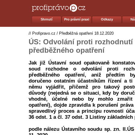
Shrnutí
Pro právní praxi
Odkazy
Ná
//
Profipravo.cz
/
Předběžná opatření
18.12.2020
ÚS: Odvolání proti rozhodnutí 
předběžného opatření
Jak již Ústavní soud opakovaně konstatov
soud rozhodne o odvolání proti rozh
předběžného opatření, aniž předtím b
doručeno ostatním účastníkům řízení a ti
němu vyjádřit, přičemž pro takový post
důvody (nejedná se o situaci, kdy by doruč
vhodné, účelné nebo by mohlo zmařit
opatření), dojde zpravidla k porušení práv
spravedlivý proces a principu rovnosti účas
36 odst. 1 a čl. 37 odst. 3 Listiny základních
podle nálezu Ústavního soudu sp. zn. II.ÚS