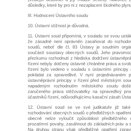
důsledky, které by pro ni z nezaplacení školného plynu
III. Hodnocení Ústavního soudu
10. Ústavní stížnost je důvodná.
11. Ústavní soud připomíná, v souladu se svou ustál
že zásadně není oprávněn zasahovat do rozhodov
soudů, neboť dle čl. 83 Ústavy je soudním orgán
součástí soustavy obecných soudů. Jeho pravomoc
přezkumu rozhodnutí z hlediska dodržení ústavněpráv
řízení nebyly dotčeny ústavně chráněné práva a svob
řízení bylo vedeno v souladu s ústavními principy 
pokládat za spravedlivé. V nyní projednávaném p
ústavněprávní principy v řízení před městským so
napadeným rozhodnutím městského soudu došl
zaručeného práva stěžovatelky na spravedlivý proc
účastníků řízení, odůvodňujícímu kasační zásah Ústa
12. Ústavní soud se ve své judikatuře již také
rozhodování obecných soudů o předběžných opatřeníc
obecně nelze vyloučit způsobilost předběžného o
prozatímní povahy, zasáhnout do základních práv a s
Na druhou stranu však předběžné opatření zpravi