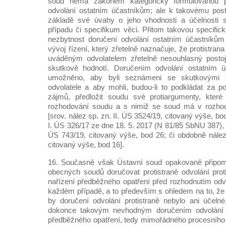
soud nemá zákonem kategoricky formulovanou p
odvolání ostatním účastníkům; ale k takovému post
základě své úvahy o jeho vhodnosti a účelnosti 
případu či specifikum věci. Přitom takovou specifick
nezbytnost doručení odvolání ostatním účastníků
vývoj řízení, který zřetelně naznačuje, že protistr
uváděným odvolatelem zřetelně nesouhlasný postoj
skutkově hodnotí. Doručením odvolání ostatním 
umožněno, aby byli seznámeni se skutkovými 
odvolatele a aby mohli, budou-li to podkládat za 
zájmů, předložit soudu své protiargumenty, které 
rozhodování soudu a s nimiž se soud má v rozhodn
[srov. nález sp. zn. II. ÚS 3524/19, citovaný výše, bo
I. ÚS 326/17 ze dne 18. 5. 2017 (N 81/85 SbNU 387), b
ÚS 743/19, citovaný výše, bod 26; či obdobně nález
citovaný výše, bod 16].
16. Současně však Ústavní soud opakovaně připomí
obecných soudů doručovat protistraně odvolání pro
nařízení předběžného opatření před rozhodnutím od
každém případě, a to především s ohledem na to, že
by doručení odvolání protistraně nebylo ani účeln
dokonce takovým nevhodným doručením odvolání
předběžného opatření, tedy mimořádného procesního i