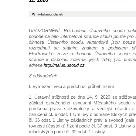
11. 2020
vytisknout článek
UPOZORNĚNÍ: Rozhodnutí Ústavního soudu publi
podobě na této internetové stránce slouží pouze pro
činnosti Ústavního soudu. Autentické jsou pouze 
rozhodnutí se státním znakem a podpisem pří
Elektronické verze rozhodnutí Ústavního soudu js
stránce k dispozici zdarma, jejich zdroj (vč. práv
adrese
http://nalus.usoud.cz
.
Z odůvodnění:
I. Vymezení věci a předchozí průběh řízení
1. Ústavní stížností ze dne 14. 9. 2020 se stěžov
záhlaví označeného usnesení Městského soudu v
porušena práva stěžovatelky a vedlejší účastnice
zaručená čl. 6 odst. 1 Úmluvy o ochraně lidských pr
čl. 36 odst. 1 Listiny základních práv a svobod (dále té
rovnosti účastníků řízení podle čl. 37 odst. 3 Listiny 
mladistvých podle čl. 32 odst. 1 Listiny.