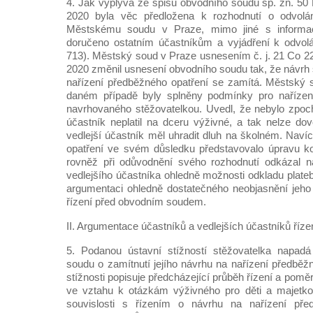
4. Jak vyplývá ze spisu obvodního soudu sp. zn. 50 
2020 byla věc předložena k rozhodnutí o odvolán
Městskému soudu v Praze, mimo jiné s informac
doručeno ostatním účastníkům a vyjádření k odvolá
713). Městský soud v Praze usnesením č. j. 21 Co 22
2020 změnil usnesení obvodního soudu tak, že návrh 
nařízení předběžného opatření se zamítá. Městský 
daném případě byly splněny podmínky pro nařízen
navrhovaného stěžovatelkou. Uvedl, že nebylo zpoc
účastník neplatil na dceru výživné, a tak nelze dov
vedlejší účastník měl uhradit dluh na školném. Nav
opatření ve svém důsledku představovalo úpravu 
rovněž při odůvodnění svého rozhodnutí odkázal n
vedlejšího účastníka ohledně možnosti odkladu plateb 
argumentaci ohledně dostatečného neobjasnění jeh
řízení před obvodním soudem.
II. Argumentace účastníků a vedlejších účastníků říze
5. Podanou ústavní stížností stěžovatelka napad
soudu o zamítnutí jejího návrhu na nařízení předběž
stížnosti popisuje předcházející průběh řízení a pomě
ve vztahu k otázkám výživného pro děti a majetk
souvislosti s řízením o návrhu na nařízení pře