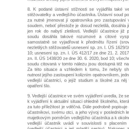
8. K podané ústavní stížnosti se vyjádřila také ve
stěžovatelky a vedlejšího účastníka. Ústavní soud p
za nutné jmenovat jí opatrovníka pro zastupování 
soudem, neboť přestože je dosud nezletilá, dosáhla ji
jen rok do nabytí zletilosti. Vedlejší účastnice ji
soudu dosáhla takové rozumové a citové vyspě
samostatně se vyjadřovat k předmětu řízení (sro
nezletilých stěžovatelů usnesení sp. zn. I. ÚS 1629/1
10; usnesení sp. zn. I. ÚS 412/17 ze dne 21. 2. 2017
zn. II. ÚS 1438/20 ze dne 30. 6. 2020, bod 10; všec
soudu citovaná v tomto nálezu jsou dostupná též n
Za této situace a vzhledem k tomu, že nebyly sh
nutnost jejího zastoupení kolizním opatrovníkem, jed
vedlejší účastnicí, o jejíž studium a školné za ně
opatření šlo.
9. Vedlejší účastnice ve svém vyjádření uvedla, že se 
k vyjádření k aktuální situaci ohledně školného, která
za tuto příležitost je vděčná. Dále podrobně popisuje
účastníkovi, svému otci, a jeho vývoj v posledních le
majetkovým poměrům vedlejšího účastníka a k okoln
vedlejší účastník uvádí v souvislosti s placením
(vedlejší účastnici a její mladší sestru). Nakonec