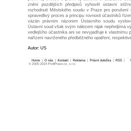
znění pozdějších předpisů vyhověl ústavní stížn
rozhodnutí Městského soudu v Praze pro porušení s
spravedlivý proces a principu rovnosti účastníků říze
vázán právním názorem Ústavního soudu vyslov
Ústavní soud však svým nálezem nijak nepředjímá výs
vedlejšího účastníka ani se nevyjadřuje k vlastnímu
nařízení navrženého předběžného opatření, respektive
Autor: US
Home
|
O nás
|
Kontakt
|
Reklama
|
Právní doložka
|
RSS
|
Po
© 2005-2024 ProfiPravo.cz, s.r.o.