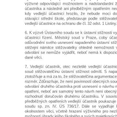
výživné odpovídající možnostem a nadstandardní ži
účastníka a následně ani předběžným opatřením neum
kdy vedlejší účastnici hrozilo, že nebude moci d
stávající střední škole, představuje podle stěžovat
vedlejší účastnice na ochranu dle čl. 32 odst. 1 Listiny.
6. K výzvě Ústavního soudu se k ústavní stížnosti vyjá
účastníci řízení. Městský soud v Praze, coby účas
odůvodnění svého usnesení napadeného ústavní stížn
stěžejní námitce stěžovatelky ohledně nemožnosti 
odvolání se nemůže vyjádřit, neboť nemá k dispozi
dané věci.
7. Vedlejší účastník, otec nezletilé vedlejší účastn
soud stěžovatelčinu ústavní stížnost odmítl. S na
ztotožňuje a má za to, že stěžovatelčina argumentac
rozměr. Zdůrazňuje, že není povinností obecných sou
odvolání druhého účastníka proti usnesení o návrhu 
opatření, neboť ani samotný tento návrh není obec
rozhodnutí doručován druhému účastníku. V souvis
předběžných opatřeních vedlejší účastník poukazuje
soudu sp. zn. IV. ÚS 736/17. Dále se vyjadřuje
okolnostem věci, včetně hrazení výživného pro nezlet
možností úhrady jejího školného a svých majetkovýc