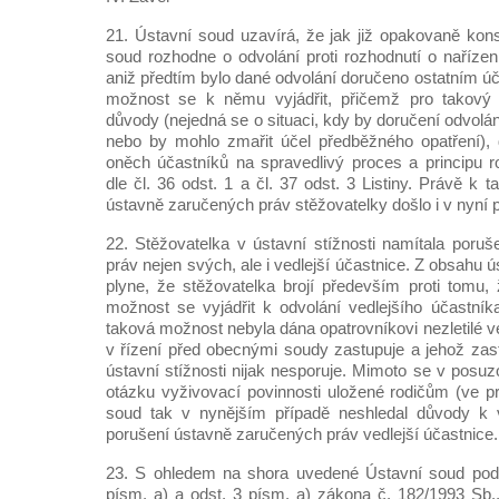
21. Ústavní soud uzavírá, že jak již opakovaně kons
soud rozhodne o odvolání proti rozhodnutí o nařízen
aniž předtím bylo dané odvolání doručeno ostatním úča
možnost se k němu vyjádřit, přičemž pro takový 
důvody (nejedná se o situaci, kdy by doručení odvolá
nebo by mohlo zmařit účel předběžného opatření), 
oněch účastníků na spravedlivý proces a principu ro
dle čl. 36 odst. 1 a čl. 37 odst. 3 Listiny. Právě k 
ústavně zaručených práv stěžovatelky došlo i v nyní
22. Stěžovatelka v ústavní stížnosti namítala poru
práv nejen svých, ale i vedlejší účastnice. Z obsahu 
plyne, že stěžovatelka brojí především proti tomu, 
možnost se vyjádřit k odvolání vedlejšího účastníka
taková možnost nebyla dána opatrovníkovi nezletilé ved
v řízení před obecnými soudy zastupuje a jehož zas
ústavní stížnosti nijak nesporuje. Mimoto se v posu
otázku vyživovací povinnosti uložené rodičům (ve pr
soud tak v nynějším případě neshledal důvody k 
porušení ústavně zaručených práv vedlejší účastnice.
23. S ohledem na shora uvedené Ústavní soud podle
písm. a) a odst. 3 písm. a) zákona č. 182/1993 Sb