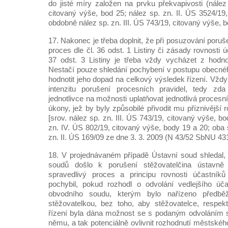
do jisté míry založen na prvku překvapivosti (nález
citovaný výše, bod 25; nález sp. zn. II. ÚS 3524/19
obdobně nález sp. zn. III. ÚS 743/19, citovaný výše, b
17. Nakonec je třeba doplnit, že při posuzování poruš
proces dle čl. 36 odst. 1 Listiny či zásady rovnosti ú
37 odst. 3 Listiny je třeba vždy vycházet z hodno
Nestačí pouze shledání pochybení v postupu obecnéh
hodnotit jeho dopad na celkový výsledek řízení. Vždy
intenzitu porušení procesních pravidel, tedy zda 
jednotlivce na možnosti uplatňovat jednotlivá procesn
úkony, jež by byly způsobilé přivodit mu příznivější
[srov. nález sp. zn. III. ÚS 743/19, citovaný výše, b
zn. IV. ÚS 802/19, citovaný výše, body 19 a 20; oba
zn. II. ÚS 169/09 ze dne 3. 3. 2009 (N 43/52 SbNU 431
18. V projednávaném případě Ústavní soud shledal
soudů došlo k porušení stěžovatelčina ústavn
spravedlivý proces a principu rovnosti účastník
pochybil, pokud rozhodl o odvolání vedlejšího úča
obvodního soudu, kterým bylo nařízeno předbě
stěžovatelkou, bez toho, aby stěžovatelce, respek
řízení byla dána možnost se s podaným odvoláním s
němu, a tak potenciálně ovlivnit rozhodnutí městské