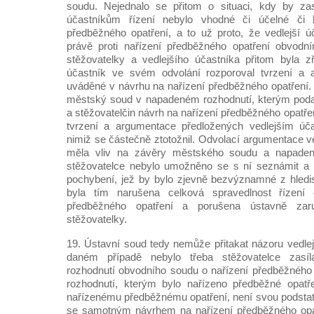
soudu. Nejednalo se přitom o situaci, kdy by zas
účastníkům řízení nebylo vhodné či účelné či
předběžného opatření, a to už proto, že vedlejší úč
právě proti nařízení předběžného opatření obvod
stěžovatelky a vedlejšího účastníka přitom byla zře
účastník ve svém odvolání rozporoval tvrzení a 
uváděné v návrhu na nařízení předběžného opatření.
městský soud v napadeném rozhodnutí, kterým pod
a stěžovatelčin návrh na nařízení předběžného opatřen
tvrzení a argumentace předložených vedlejším úč
nimiž se částečně ztotožnil. Odvolací argumentace v
měla vliv na závěry městského soudu a napaden
stěžovatelce nebylo umožněno se s ní seznámit a n
pochybení, jež by bylo zjevně bezvýznamné z hledis
byla tím narušena celková spravedlnost řízení
předběžného opatření a porušena ústavně zar
stěžovatelky.
19. Ústavní soud tedy nemůže přitakat názoru vedlej
daném případě nebylo třeba stěžovatelce zasíla
rozhodnutí obvodního soudu o nařízení předběžného o
rozhodnutí, kterým bylo nařízeno předběžné opatřen
nařízenému předběžnému opatření, není svou podsta
se samotným návrhem na nařízení předběžného opat