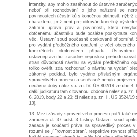
intenzity, aby mohlo zasáhnout do ústavně zaručenýc
neboť při rozhodování o jeho nařízení se ner
povinnostech účastníků s konečnou platností, nýbrž 
charakteru, jímž není prejudikován konečný výslede
zatímní úprava práv a povinností, která nevylu
dotčenému účastníku bude posléze poskytnuta ko
věci. Ústavní soud současně opakovaně připomíná,
pro vydání předběžného opatření je věcí obecného 
konkrétních okolnostech případu. Ústavním
ústavněprávního, zásadně nepřísluší přehodnocova
stran důvodnosti návrhu na vydání předběžného opa
toliko ověřit, zda rozhodnutí o návrhu na vydání př
zákonný podklad, bylo vydáno příslušným orgá
spravedlivého procesu a současně nebylo projevem s
nedávné doby nález sp. zn. IV. ÚS 802/19 ze dne 4. 
další judikaturu tam citovanou; obdobně nález sp. zn. 
6. 2019, body 22 a 23; či nález sp. zn. II. ÚS 3524/19
13].
13. Mezi zásady spravedlivého procesu patří také ro
zaručená čl. 37 odst. 3 Listiny. Ústavní soud opako
zásada je součástí práva na spravedlivý proces v
rozumí se jí "rovnost zbraní, respektive rovnost příl
každé procesní straně by měla být dána přiměřená