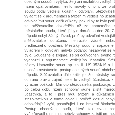
obecným soudům vytýká, že ji ani nezletilou vedlejší 
řízení opatrovníkem, neinformovaly o tom, že prot
soudu podal vedlejší účastník odvolání. Stěžovate
vyjádřit se k argumentaci a tvrzením vedlejšího účast
odvolacímu soudu další důkazy, pokud by to bylo pot
se stěžovatelka dozvěděla až ze samotného n
městského soudu, které jí bylo doručeno dne 20. 7
případě nebyl žádný důvod, proč by odvolání vedlejš
stěžovatelce doručeno, nehrozilo žádné neb
předběžného opatření. Městský soud v napadeném
vyjádření k odvolání nebylo podáno; nezabýval se 
bylo. Současně je zřejmé, že při odůvodnění svého 
vycházel z argumentace vedlejšího účastníka. Stě
nálezy Ústavního soudu sp. zn. II. ÚS 3524/19 a I.
shledán neústavním postup obecných soudů obdobný 
případě. Stěžovatelka dále kritizuje, že městský s
ochranu práv a zájmů nezletilé vedlejší účastnice, 
výrazně poškodil. Mimoto stěžovatelka poukazuje, 
po celou dobu řízení schopny řádně zjistit majet
účastníka, a to i přes řadu tvrzení a důkazních
stěžovatelkou v tomto ohledu, pročež dosud neby
odpovídající výši, postačující i na hrazení školnéh
Postup obecných soudů, které tak svou pasi
vyšetřovacího principu nebyly schopny zajistit pro nezl