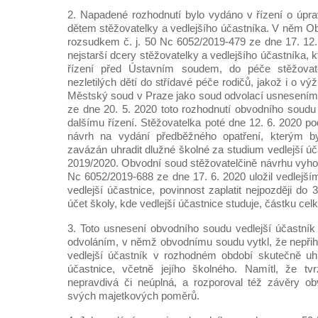
2. Napadené rozhodnutí bylo vydáno v řízení o úpr
dětem stěžovatelky a vedlejšího účastníka. V něm O
rozsudkem č. j. 50 Nc 6052/2019-479 ze dne 17. 12.
nejstarší dcery stěžovatelky a vedlejšího účastníka, kt
řízení před Ústavním soudem, do péče stěžova
nezletilých dětí do střídavé péče rodičů, jakož i o v
Městský soud v Praze jako soud odvolací usnesením 
ze dne 20. 5. 2020 toto rozhodnutí obvodního soudu 
dalšímu řízení. Stěžovatelka poté dne 12. 6. 2020 p
návrh na vydání předběžného opatření, kterým by
zavázán uhradit dlužné školné za studium vedlejší ú
2019/2020. Obvodní soud stěžovatelčině návrhu vyhov
Nc 6052/2019-688 ze dne 17. 6. 2020 uložil vedlejším
vedlejší účastnice, povinnost zaplatit nejpozději do
účet školy, kde vedlejší účastnice studuje, částku ce
3. Toto usnesení obvodního soudu vedlejší účastník
odvoláním, v němž obvodnímu soudu vytkl, že nepřihl
vedlejší účastník v rozhodném období skutečně uhr
účastnice, včetně jejího školného. Namítl, že tvr
nepravdivá či neúplná, a rozporoval též závěry o
svých majetkových poměrů.