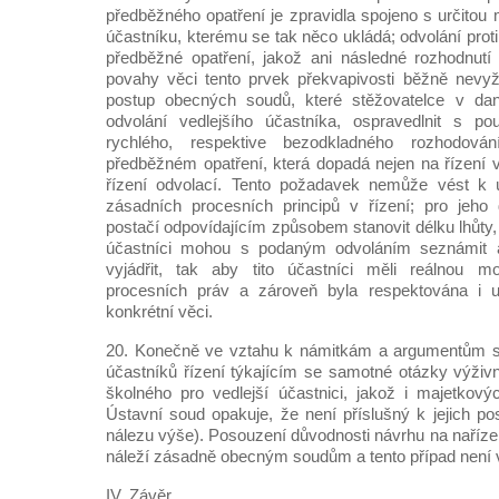
předběžného opatření je zpravidla spojeno s určitou 
účastníku, kterému se tak něco ukládá; odvolání proti
předběžné opatření, jakož ani následné rozhodnutí
povahy věci tento prvek překvapivosti běžně nevyž
postup obecných soudů, které stěžovatelce v dan
odvolání vedlejšího účastníka, ospravedlnit s p
rychlého, respektive bezodkladného rozhodov
předběžném opatření, která dopadá nejen na řízení v
řízení odvolací. Tento požadavek nemůže vést k 
zásadních procesních principů v řízení; pro jeho 
postačí odpovídajícím způsobem stanovit délku lhůty, 
účastníci mohou s podaným odvoláním seznámit
vyjádřit, tak aby tito účastníci měli reálnou m
procesních práv a zároveň byla respektována i u
konkrétní věci.
20. Konečně ve vztahu k námitkám a argumentům stě
účastníků řízení týkajícím se samotné otázky výživn
školného pro vedlejší účastnici, jakož i majetkov
Ústavní soud opakuje, že není příslušný k jejich po
nálezu výše). Posouzení důvodnosti návrhu na naříze
náleží zásadně obecným soudům a tento případ není 
IV. Závěr