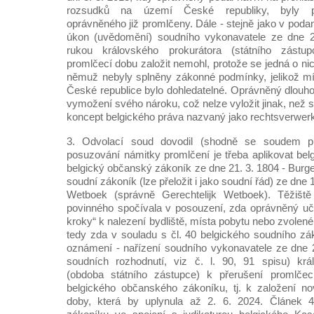
rozsudků na území České republiky, byly p
oprávněného již promlčeny. Dále - stejně jako v poda
úkon (uvědomění) soudního vykonavatele ze dne 2
rukou královského prokurátora (státního zástup
promlčecí dobu založit nemohl, protože se jedná o nic
němuž nebyly splněny zákonné podmínky, jelikož mí
České republice bylo dohledatelné. Oprávněný dlouho
vymožení svého nároku, což nelze vyložit jinak, než s
koncept belgického práva nazvaný jako rechtsverwerk
3. Odvolací soud dovodil (shodně se soudem pr
posuzování námitky promlčení je třeba aplikovat belgi
belgický občanský zákoník ze dne 21. 3. 1804 - Burge
soudní zákoník (lze přeložit i jako soudní řád) ze dne 1
Wetboek (správně Gerechtelijk Wetboek). Těžiště
povinného spočívala v posouzení, zda oprávněný uč
kroky“ k nalezení bydliště, místa pobytu nebo zvolené
tedy zda v souladu s čl. 40 belgického soudního z
oznámení - nařízení soudního vykonavatele ze dne 
soudních rozhodnutí, viz č. l. 90, 91 spisu) krá
(obdoba státního zástupce) k přerušení promlčec
belgického občanského zákoníku, tj. k založení no
doby, která by uplynula až 2. 6. 2024. Článek 4