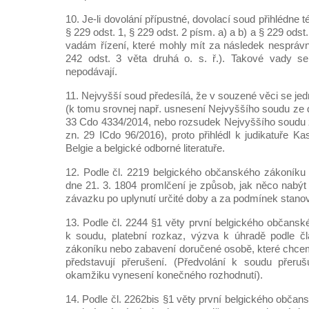
10. Je-li dovolání přípustné, dovolací soud přihlédn
§ 229 odst. 1, § 229 odst. 2 písm. a) a b) a § 229 odst. 3
vadám řízení, které mohly mít za následek nesprávn
242 odst. 3 věta druhá o. s. ř.). Takové vady s
nepodávají.
11. Nejvyšší soud předesílá, že v souzené věci se jed
(k tomu srovnej např. usnesení Nejvyššího soudu ze d
33 Cdo 4334/2014, nebo rozsudek Nejvyššího soudu z
zn. 29 ICdo 96/2016), proto přihlédl k judikatuře K
Belgie a belgické odborné literatuře.
12. Podle čl. 2219 belgického občanského zákoníku 
dne 21. 3. 1804 promlčení je způsob, jak něco nabý
závazku po uplynutí určité doby a za podmínek stan
13. Podle čl. 2244 §1 věty první belgického občansk
k soudu, platební rozkaz, výzva k úhradě podle č
zákoníku nebo zabavení doručené osobě, které chcem
představují přerušení. (Předvolání k soudu přeruš
okamžiku vynesení konečného rozhodnutí).
14. Podle čl. 2262bis §1 věty první belgického obča