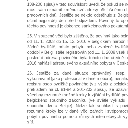
198-200 spisu) v této souvislosti uvedl, že pokud se n
musí sám oznámit změnu své adresy příslušnému obe
pracovních dnů. Jestliže se někdo odstěhuje z Belgi
učinit nejpozději den před odjezdem. Povinný to op
těchto povinností je dokonce sankcionováno pokutami
25. V souzené věci bylo zjištěno, že povinný jako bel
od 11. 1. 2008 do 15. 12. 2016 v belgickém národní
žádné bydliště, místo pobytu nebo zvolené bydlišt
období v Belgii stále registrován (od 11. 1. 2008 vša
poslední adresa povinného byla tohoto dne úředně o
2016 nahlásil adresu svého aktuálního pobytu v České
26. Jestliže za dané situace oprávněný, resp. j
vykonavatel (jako profesionál v daném oboru), nenal
registru osob bydliště povinného (viz výpis z belgick
překladem na čl. 81-84 a 201-202 spisu), lze uzavří
všechny rozumné možné kroky k zjištění bydliště pov
belgického soudního zákoníku (ve světle výkladu 
soudního dvora Belgie). Nelze tak souhlasit s po
rozumné kroky lze v dané věci zařadit i svépomocné
pobytu povinného pomocí různých internetových vyh
sítí.