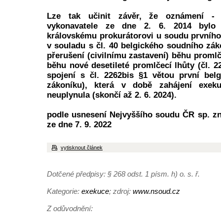
Lze tak učinit závěr, že oznámení - 
vykonavatele ze dne 2. 6. 2014 bylo 
královskému prokurátorovi u soudu prvníh
v souladu s čl. 40 belgického soudního zák
přerušení (civilnímu zastavení) běhu promlč
běhu nové desetileté promlčecí lhůty (čl. 2
spojení s čl. 2262bis §1 větou první bel
zákoníku), která v době zahájení exeku
neuplynula (skončí až 2. 6. 2024).
podle usnesení Nejvyššího soudu ČR sp. zn
ze dne 7. 9. 2022
vytisknout článek
Dotčené předpisy: § 268 odst. 1 písm. h) o. s. ř.
Kategorie:
exekuce
; zdroj:
www.nsoud.cz
Z odůvodnění: