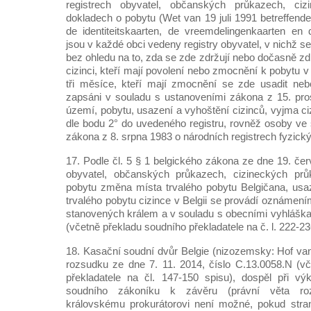
registrech obyvatel, občanských průkazech, ci
dokladech o pobytu (Wet van 19 juli 1991 betreffende
de identiteitskaarten, de vreemdelingenkaarten en 
jsou v každé obci vedeny registry obyvatel, v nichž s
bez ohledu na to, zda se zde zdržují nebo dočasně zdr
cizinci, kteří mají povolení nebo zmocnění k pobytu v
tři měsíce, kteří mají zmocnění se zde usadit neb
zapsáni v souladu s ustanoveními zákona z 15. pro
území, pobytu, usazení a vyhoštění cizinců, vyjma ciz
dle bodu 2° do uvedeného registru, rovněž osoby ve 
zákona z 8. srpna 1983 o národních registrech fyzick
17. Podle čl. 5 § 1 belgického zákona ze dne 19. če
obyvatel, občanských průkazech, cizineckých pr
pobytu změna místa trvalého pobytu Belgičana, us
trvalého pobytu cizince v Belgii se provádí oznámen
stanovených králem a v souladu s obecními vyhláška
(včetně překladu soudního překladatele na č. l. 222-23
18. Kasační soudní dvůr Belgie (nizozemsky: Hof van
rozsudku ze dne 7. 11. 2014, číslo C.13.0058.N (v
překladatele na čl. 147-150 spisu), dospěl při vý
soudního zákoníku k závěru (právní věta ro
královskému prokurátorovi není možné, pokud stran