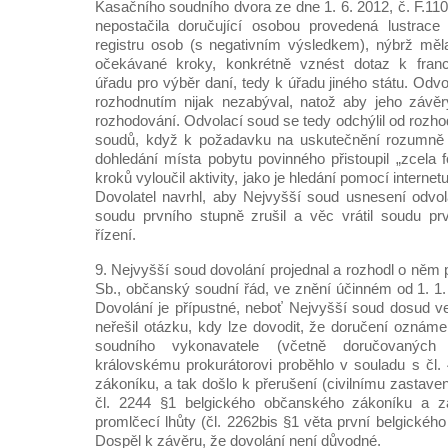
Kasačního soudního dvora ze dne 1. 6. 2012, č. F.11
nepostačila doručující osobou provedená lustrac
registru osob (s negativním výsledkem), nýbrž měla
očekávané kroky, konkrétně vznést dotaz k fran
úřadu pro výběr daní, tedy k úřadu jiného státu. Odv
rozhodnutím nijak nezabýval, natož aby jeho závěr
rozhodování. Odvolací soud se tedy odchýlil od rozh
soudů, když k požadavku na uskutečnění rozumně 
dohledání místa pobytu povinného přistoupil „zcela f
kroků vyloučil aktivity, jako je hledání pomocí internet
Dovolatel navrhl, aby Nejvyšší soud usnesení odvo
soudu prvního stupně zrušil a věc vrátil soudu pr
řízení.
9. Nejvyšší soud dovolání projednal a rozhodl o něm
Sb., občanský soudní řád, ve znění účinném od 1. 1. 2
Dovolání je přípustné, neboť Nejvyšší soud dosud v
neřešil otázku, kdy lze dovodit, že doručení oznáme
soudního vykonavatele (včetně doručovaných 
královskému prokurátorovi proběhlo v souladu s čl.
zákoníku, a tak došlo k přerušení (civilnímu zastaven
čl. 2244 §1 belgického občanského zákoníku a za
promlčecí lhůty (čl. 2262bis §1 věta první belgické
Dospěl k závěru, že dovolání není důvodné.