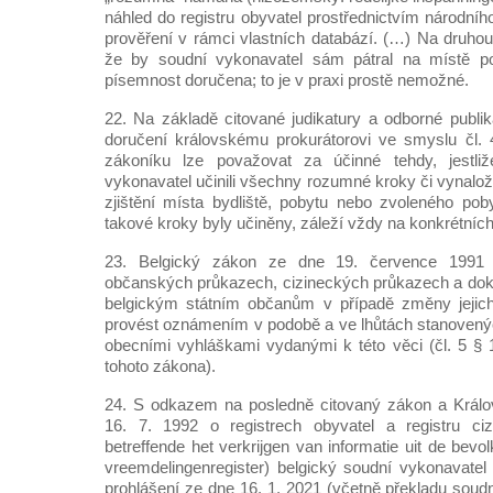
náhled do registru obyvatel prostřednictvím národního
prověření v rámci vlastních databází. (…) Na druhou
že by soudní vykonavatel sám pátral na místě po
písemnost doručena; to je v praxi prostě nemožné.
22. Na základě citované judikatury a odborné publik
doručení královskému prokurátorovi ve smyslu čl. 
zákoníku lze považovat za účinné tehdy, jestliž
vykonavatel učinili všechny rozumné kroky či vynalo
zjištění místa bydliště, pobytu nebo zvoleného po
takové kroky byly učiněny, záleží vždy na konkrétních
23. Belgický zákon ze dne 19. července 1991 o
občanských průkazech, cizineckých průkazech a dok
belgickým státním občanům v případě změny jejich
provést oznámením v podobě a ve lhůtách stanovený
obecními vyhláškami vydanými k této věci (čl. 5 § 1
tohoto zákona).
24. S odkazem na posledně citovaný zákon a Králo
16. 7. 1992 o registrech obyvatel a registru cizi
betreffende het verkrijgen van informatie uit de bevol
vreemdelingenregister) belgický soudní vykonavate
prohlášení ze dne 16. 1. 2021 (včetně překladu soudní