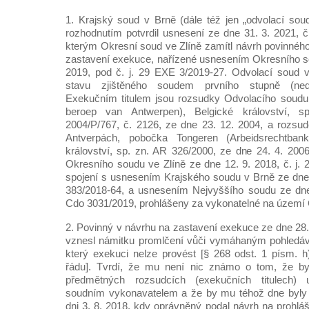
1. Krajský soud v Brně (dále též jen „odvolací so
rozhodnutím potvrdil usnesení ze dne 31. 3. 2021, č
kterým Okresní soud ve Zlíně zamítl návrh povinného
zastavení exekuce, nařízené usnesením Okresního so
2019, pod č. j. 29 EXE 3/2019-27. Odvolací soud 
stavu zjištěného soudem prvního stupně (nedo
Exekučním titulem jsou rozsudky Odvolacího soudu
beroep van Antwerpen), Belgické království, 
2004/P/767, č. 2126, ze dne 23. 12. 2004, a rozsu
Antverpách, pobočka Tongeren (Arbeidsrechtbank
království, sp. zn. AR 326/2000, ze dne 24. 4. 200
Okresního soudu ve Zlíně ze dne 12. 9. 2018, č. j.
spojení s usnesením Krajského soudu v Brně ze dne 1
383/2018-64, a usnesením Nejvyššího soudu ze dne 
Cdo 3031/2019, prohlášeny za vykonatelné na území 
2. Povinný v návrhu na zastavení exekuce ze dne 28. 1
vznesl námitku promlčení vůči vymáhaným pohledáv
který exekuci nelze provést [§ 268 odst. 1 písm. 
řádu]. Tvrdí, že mu není nic známo o tom, že by
předmětných rozsudcích (exekučních titulech)
soudním vykonavatelem a že by mu téhož dne byly
dni 3. 8. 2018, kdy oprávněný podal návrh na prohlá