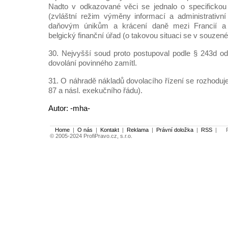
Nadto v odkazované věci se jednalo o specifickou 
(zvláštní režim výměny informací a administrativní 
daňovým únikům a krácení daně mezi Francií a B
belgický finanční úřad (o takovou situaci se v souzené
30. Nejvyšší soud proto postupoval podle § 243d ods
dovolání povinného zamítl.
31. O náhradě nákladů dovolacího řízení se rozhoduj
87 a násl. exekučního řádu).
Autor: -mha-
Home
|
O nás
|
Kontakt
|
Reklama
|
Právní doložka
|
RSS
|
Po
© 2005-2024 ProfiPravo.cz, s.r.o.