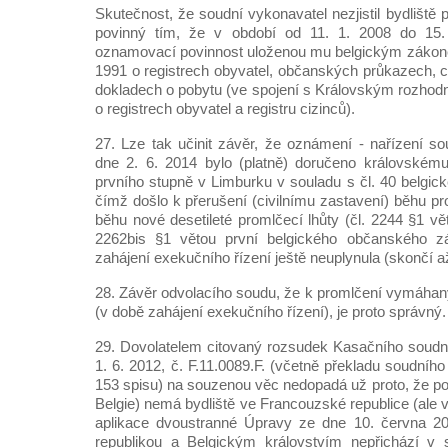
Skutečnost, že soudní vykonavatel nezjistil bydliště
povinný tím, že v období od 11. 1. 2008 do 15. 
oznamovací povinnost uloženou mu belgickým zákon
1991 o registrech obyvatel, občanských průkazech, 
dokladech o pobytu (ve spojení s Královským rozhodn
o registrech obyvatel a registru cizinců).
27. Lze tak učinit závěr, že oznámení - nařízení s
dne 2. 6. 2014 bylo (platně) doručeno královskému
prvního stupně v Limburku v souladu s čl. 40 belgic
čímž došlo k přerušení (civilnímu zastavení) běhu pr
běhu nové desetileté promlčecí lhůty (čl. 2244 §1 vět
2262bis §1 větou první belgického občanského zá
zahájení exekučního řízení ještě neuplynula (skončí až
28. Závěr odvolacího soudu, že k promlčení vymáha
(v době zahájení exekučního řízení), je proto správný.
29. Dovolatelem citovaný rozsudek Kasačního soudn
1. 6. 2012, č. F.11.0089.F. (včetně překladu soudního
153 spisu) na souzenou věc nedopadá už proto, že po
Belgie) nemá bydliště ve Francouzské republice (ale v
aplikace dvoustranné Úpravy ze dne 10. června 2
republikou a Belgickým královstvím nepřichází v