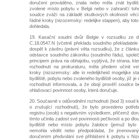
doručení prováděno, znala nebo měla znát bydliš
zvolené místo pobytu v Belgii nebo v zahraničí to
soudce zváží na základě skutkových okolností věci, 
řádné kroky (nizozemsky: redelijke stappen), aby toto
dohledala.
19. Kasační soudní dvůr Belgie v rozsudku ze dn
C.18.0547.N (včetně překladu soudního překladatele 
dospěl k závěru (právní věta rozsudku), že z článku
odstavce soudního zákoníku (soudního řádu), spol
principem práva na obhajobu, vyplývá, že strana, kter
rozhodnutí na prokuraturu, měla předem učinit v
kroky (nizozemsky: alle in redelijkheid mogelijke s
bydliště, pobytu nebo zvoleného bydliště osoby, jíž je
rozhodnutí informovala, a že obojí prověří soudce b
ohlašovací povinnost osoby, která doručuje.
20. Současně v odůvodnění rozhodnutí (bod 3) soud k
o zrušující rozhodnutí), že bylo provedeno potře
registru (osob) s negativním výsledkem, přičemž doru
tímto učinila zadost své povinnosti pečlivosti a po dl
bydliště nebo místo pobytu žalobce (jemuž bylo
nemohla vědět nebo předpokládat, že jmenovaný
doručením předvolání své přihlášení k pobytu v Ni