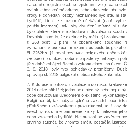
národního registru osob se zjištěním, že je daná osob
avšak je bez známé adresy, nebo zda vedle toho bylo z
kroky k dohledání osoby neznámého bydliště, místa
bydliště, které lze rozumně očekávat (např. vyhl
použití internetu), tak, aby doručení místně příslu
bylo platné, která v rozhodování dovolacího soudu
Dovolatel namítá, že exekuce by měla být zastavena pr
§ 268 odst. 1 písm. h) občanského soudního ř
vymáhané v exekučním řízení jsou podle belgického
čl. 2262bis §1 první odstavec belgického občanskéh
wetboek) promlčecí doba v případě vymáhaných pohle
již v době zahájení řízení o vykonatelnosti na území Če
3. 8. 2018, byly tyto pohledávky promlčeny. Důs
upravuje čl. 2219 belgického občanského zákoníku.
7. K doručení příkazu k zaplacení do rukou královské
2014 nelze přihlížet; jedná se o nicotný nebo neplatný
době doručování uvědomění o existenci vykonatelnýc
Belgii neměl, tak nebyla splněna základní podmínk
příslušnému královskému prokurátorovi, totiž aby do
všechny rozumně přiměřené kroky k nalezení jeho 
nebo zvoleného bydliště. Nesouhlasí se závěrem od
prvního stupně), že v tomto směru postačila lustrac