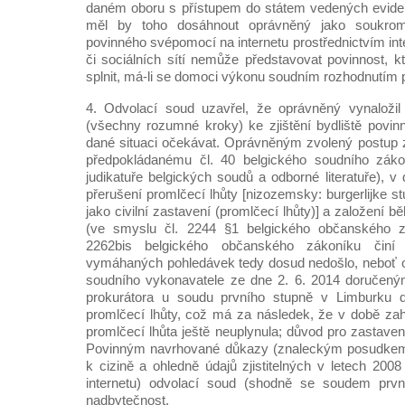
daném oboru s přístupem do státem vedených evidenc
měl by toho dosáhnout oprávněný jako soukrom
povinného svépomocí na internetu prostřednictvím in
či sociálních sítí nemůže představovat povinnost, 
splnit, má-li se domoci výkonu soudním rozhodnutím 
4. Odvolací soud uzavřel, že oprávněný vynaložil
(všechny rozumné kroky) ke zjištění bydliště povinn
dané situaci očekávat. Oprávněným zvolený postup 
předpokládanému čl. 40 belgického soudního záko
judikatuře belgických soudů a odborné literatuře), 
přerušení promlčecí lhůty [nizozemsky: burgerlijke stui
jako civilní zastavení (promlčecí lhůty)] a založení 
(ve smyslu čl. 2244 §1 belgického občanského zá
2262bis belgického občanského zákoníku činí
vymáhaných pohledávek tedy dosud nedošlo, neboť
soudního vykonavatele ze dne 2. 6. 2014 doručen
prokurátora u soudu prvního stupně v Limburku d
promlčecí lhůty, což má za následek, že v době zah
promlčecí lhůta ještě neuplynula; důvod pro zastave
Povinným navrhované důkazy (znaleckým posudkem 
k cizině a ohledně údajů zjistitelných v letech 20
internetu) odvolací soud (shodně se soudem prvn
nadbytečnost.