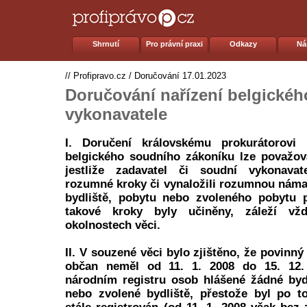
Shrnutí
Pro právní praxi
Odkazy
Ná
//
Profipravo.cz
/
Doručování
17.01.2023
Doručování nařízení belgické
vykonavatele
I. Doručení královskému prokurátorovi
belgického soudního zákoníku lze považov
jestliže zadavatel či soudní vykonavat
rozumné kroky či vynaložili rozumnou námah
bydliště, pobytu nebo zvoleného pobytu 
takové kroky byly učiněny, záleží vž
okolnostech věci.
II. V souzené věci bylo zjištěno, že povinný
občan neměl od 11. 1. 2008 do 15. 12.
národním registru osob hlášené žádné byd
nebo zvolené bydliště, přestože byl po t