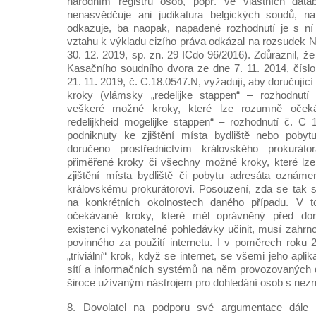
národním registru osob, popř. ve vlastních data
nenasvědčuje ani judikatura belgických soudů, n
odkazuje, ba naopak, napadené rozhodnutí je s n
vztahu k výkladu cizího práva odkázal na rozsudek 
30. 12. 2019, sp. zn. 29 ICdo 96/2016). Zdůraznil, že
Kasačního soudního dvora ze dne 7. 11. 2014, čísl
21. 11. 2019, č. C.18.0547.N, vyžadují, aby doručující
kroky (vlámsky „redelijke stappen“ – rozhodnutí 
veškeré možné kroky, které lze rozumně očeká
redelijkheid mogelijke stappen“ – rozhodnutí č. C 
podniknuty ke zjištění místa bydliště nebo poby
doručeno prostřednictvím královského prokurát
přiměřené kroky či všechny možné kroky, které lz
zjištění místa bydliště či pobytu adresáta oznáme
královskému prokurátorovi. Posouzení, zda se tak s
na konkrétních okolnostech daného případu. V 
očekávané kroky, které měl oprávněný před do
existenci vykonatelné pohledávky učinit, musí zahrn
povinného za použití internetu. I v poměrech roku 
„triviální“ krok, když se internet, se všemi jeho apl
sítí a informačních systémů na něm provozovaných 
široce užívaným nástrojem pro dohledání osob s ne
8. Dovolatel na podporu své argumentace dále