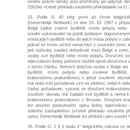
osobní právní nároky jsou promlčeny po uplynutí dese
2262bis včetně překladu soudního překladatele na čl. 
15. Podle čl. 40 věty první až čtvrté belgick
(Gerechtelijk Wetboek) ze dne 10. 10. 1967 v přípa
Belgii žádné známé bydliště, místo pobytu nebo z
soudní vykonavatel na poště podaným doporučeným d
místa jejich bydliště nebo do jejich místa pobytu v zah
pokud se místo určení nenachází v sousední zemi, a
jiné způsoby zaslání dohodnuté mezi Belgií a zemí,
osoby své bydliště nebo místo pobytu. Doručení s
odevzdáním listiny poštovní službě oproti doručence
v tomto článku. Nemá-li dotyčná osoba v Belgii an
bydliště, místo pobytu nebo zvolené bydliště
královskému prokurátorovi, v jehož soudním obvod
má nebo měl požadavek vzít na vědomí; nebyl-li nebo
žádný požadavek, vykoná se doručení královskému 
soudním obvodu má žadatel své bydliště a nemá-li ž
královskému prokurátorovi v Bruselu. Doručení krá
lze provést poskytnutím opisu listiny tajemníkovi
státního zastupitelství (včetně překladu soudního p
spisu; Gerechtelijk Wetboek lze přeložit i jako soudní ř
16. Podle čl. 1 § 1 bodu 1° belgického zákona ze 