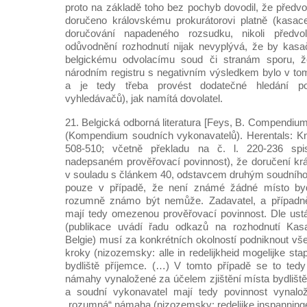
proto na základě toho bez pochyb dovodil, že předvo
doručeno královskému prokurátorovi platně (kasac
doručování napadeného rozsudku, nikoli předvo
odůvodnění rozhodnutí nijak nevyplývá, že by kasa
belgickému odvolacímu soud či stranám sporu, ž
národním registru s negativním výsledkem bylo v t
a je tedy třeba provést dodatečné hledání po
vyhledávačů), jak namítá dovolatel.
21. Belgická odborná literatura [Feys, B. Compendi
(Kompendium soudních vykonavatelů). Herentals: Kn
508-510; včetně překladu na č. l. 220-236 spi
nadepsaném prověřovací povinnost), že doručení kr
v souladu s článkem 40, odstavcem druhým soudního
pouze v případě, že není známé žádné místo bydl
rozumně známo být nemůže. Zadavatel, a případně
mají tedy omezenou prověřovací povinnost. Dle ustá
(publikace uvádí řadu odkazů na rozhodnutí Kas
Belgie) musí za konkrétních okolností podniknout 
kroky (nizozemsky: alle in redelijkheid mogelijke sta
bydliště příjemce. (…) V tomto případě se to ted
námahy vynaložené za účelem zjištění místa bydliště
a soudní vykonavatel mají tedy povinnost vynaloži
„rozumná“ námaha (nizozemsky: redelijke inspanninge