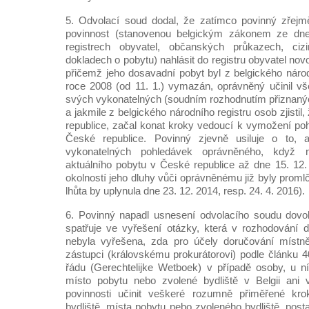
5. Odvolací soud dodal, že zatímco povinný zřejmě
povinnost (stanovenou belgickým zákonem ze dn
registrech obyvatel, občanských průkazech, ci
dokladech o pobytu) nahlásit do registru obyvatel no
přičemž jeho dosavadní pobyt byl z belgického národ
roce 2008 (od 11. 1.) vymazán, oprávněný učinil vš
svých vykonatelných (soudním rozhodnutím přiznanýc
a jakmile z belgického národního registru osob zjistil
republice, začal konat kroky vedoucí k vymožení p
České republice. Povinný zjevně usiluje o to, 
vykonatelných pohledávek oprávněného, když n
aktuálního pobytu v České republice až dne 15. 12.
okolností jeho dluhy vůči oprávněnému již byly prom
lhůta by uplynula dne 23. 12. 2014, resp. 24. 4. 2016).
6. Povinný napadl usnesení odvolacího soudu dovol
spatřuje ve vyřešení otázky, která v rozhodování 
nebyla vyřešena, zda pro účely doručování místn
zástupci (královskému prokurátorovi) podle článku 4
řádu (Gerechtelijke Wetboek) v případě osoby, u n
místo pobytu nebo zvolené bydliště v Belgii ani v
povinnosti učinit veškeré rozumně přiměřené kro
bydliště, místa pobytu nebo zvoleného bydliště, posta