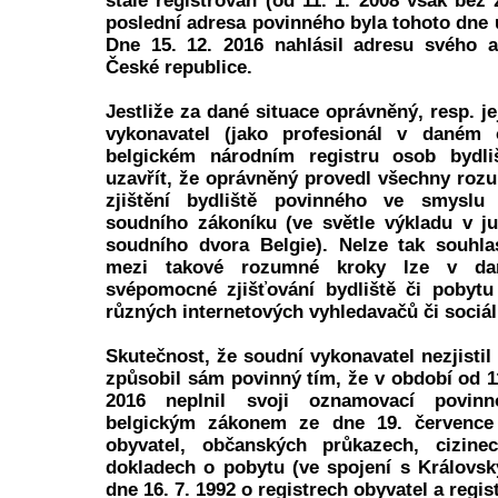
stále registrován (od 11. 1. 2008 však bez
poslední adresa povinného byla tohoto dne 
Dne 15. 12. 2016 nahlásil adresu svého a
České republice.
Jestliže za dané situace oprávněný, resp. je
vykonavatel (jako profesionál v daném 
belgickém národním registru osob bydli
uzavřít, že oprávněný provedl všechny ro
zjištění bydliště povinného ve smyslu 
soudního zákoníku (ve světle výkladu v j
soudního dvora Belgie). Nelze tak souhla
mezi takové rozumné kroky lze v dan
svépomocné zjišťování bydliště či pobyt
různých internetových vyhledavačů či sociáln
Skutečnost, že soudní vykonavatel nezjistil
způsobil sám povinný tím, že v období od 11
2016 neplnil svoji oznamovací povin
belgickým zákonem ze dne 19. července 
obyvatel, občanských průkazech, cizine
dokladech o pobytu (ve spojení s Královs
dne 16. 7. 1992 o registrech obyvatel a regist