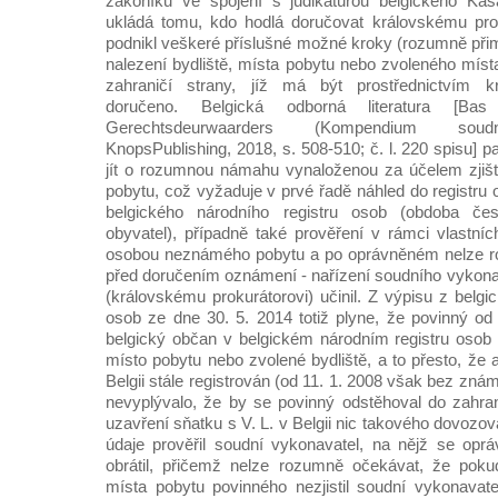
zákoníku ve spojení s judikaturou belgického Ka
ukládá tomu, kdo hodlá doručovat královskému prok
podnikl veškeré příslušné možné kroky (rozumně přim
nalezení bydliště, místa pobytu nebo zvoleného míst
zahraničí strany, jíž má být prostřednictvím kr
doručeno. Belgická odborná literatura [B
Gerechtsdeurwaarders (Kompendium soudn
KnopsPublishing, 2018, s. 508-510; č. l. 220 spisu] 
jít o rozumnou námahu vynaloženou za účelem zjišt
pobytu, což vyžaduje v prvé řadě náhled do registru 
belgického národního registru osob (obdoba čes
obyvatel), případně také prověření v rámci vlastníc
osobou neznámého pobytu a po oprávněném nelze r
před doručením oznámení - nařízení soudního vykonav
(královskému prokurátorovi) učinil. Z výpisu z belgi
osob ze dne 30. 5. 2014 totiž plyne, že povinný od
belgický občan v belgickém národním registru osob 
místo pobytu nebo zvolené bydliště, a to přesto, že 
Belgii stále registrován (od 11. 1. 2008 však bez zná
nevyplývalo, že by se povinný odstěhoval do zahran
uzavření sňatku s V. L. v Belgii nic takového dovozo
údaje prověřil soudní vykonavatel, na nějž se opr
obrátil, přičemž nelze rozumně očekávat, že poku
místa pobytu povinného nezjistil soudní vykonavatel