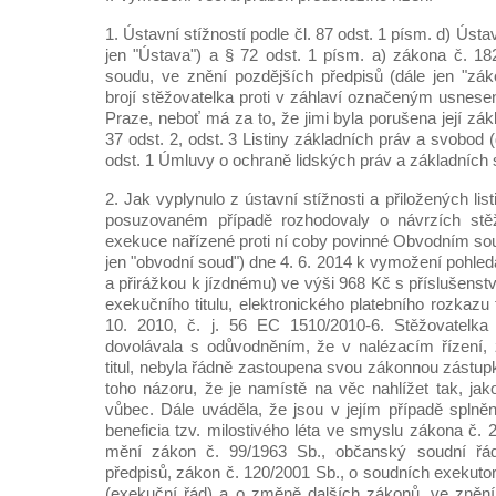
1. Ústavní stížností podle čl. 87 odst. 1 písm. d) Úst
jen "Ústava") a § 72 odst. 1 písm. a) zákona č. 1
soudu, ve znění pozdějších předpisů (dále jen "zá
brojí stěžovatelka proti v záhlaví označeným usne
Praze, neboť má za to, že jimi byla porušena její zák
37 odst. 2, odst. 3 Listiny základních práv a svobod (dá
odst. 1 Úmluvy o ochraně lidských práv a základních
2. Jak vyplynulo z ústavní stížnosti a přiložených li
posuzovaném případě rozhodovaly o návrzích stěž
exekuce nařízené proti ní coby povinné Obvodním so
jen "obvodní soud") dne 4. 6. 2014 k vymožení pohle
a přirážkou k jízdnému) ve výši 968 Kč s příslušens
exekučního titulu, elektronického platebního rozkaz
10. 2010, č. j. 56 EC 1510/2010-6. Stěžovatelka
dovolávala s odůvodněním, že v nalézacím řízení, 
titul, nebyla řádně zastoupena svou zákonnou zástup
toho názoru, že je namístě na věc nahlížet tak, ja
vůbec. Dále uváděla, že jsou v jejím případě splně
beneficia tzv. milostivého léta ve smyslu zákona č.
mění zákon č. 99/1963 Sb., občanský soudní řád
předpisů, zákon č. 120/2001 Sb., o soudních exekuto
(exekuční řád) a o změně dalších zákonů, ve znění