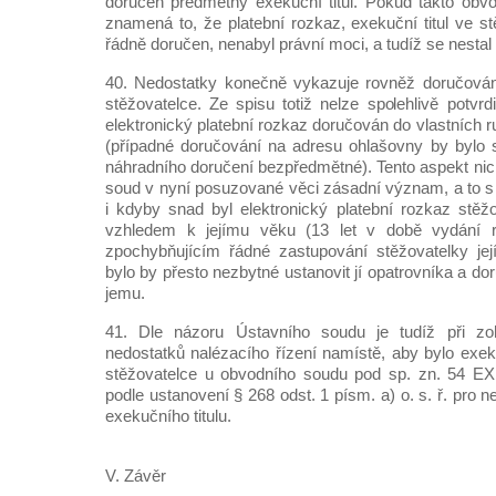
doručen předmětný exekuční titul. Pokud takto obv
znamená to, že platební rozkaz, exekuční titul ve st
řádně doručen, nenabyl právní moci, a tudíž se nestal
40. Nedostatky konečně vykazuje rovněž doručová
stěžovatelce. Ze spisu totiž nelze spolehlivě potvr
elektronický platební rozkaz doručován do vlastních 
(případné doručování na adresu ohlašovny by bylo 
náhradního doručení bezpředmětné). Tento aspekt n
soud v nyní posuzované věci zásadní význam, a to s 
i kdyby snad byl elektronický platební rozkaz stěž
vzhledem k jejímu věku (13 let v době vydání 
zpochybňujícím řádné zastupování stěžovatelky jej
bylo by přesto nezbytné ustanovit jí opatrovníka a do
jemu.
41. Dle názoru Ústavního soudu je tudíž při zoh
nedostatků nalézacího řízení namístě, aby bylo exek
stěžovatelce u obvodního soudu pod sp. zn. 54 E
podle ustanovení § 268 odst. 1 písm. a) o. s. ř. pro 
exekučního titulu.
V. Závěr