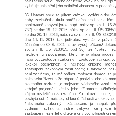
nalézacího soudu řádně doručeno, exekuční titul trpí z
vylučuje uplatnění jeho definiční vlastnosti v podobě v
35. Ústavní soud se přitom otázkou vydání a doručo
coby exekučního titulu směřujícího proti nezletilém
opakovaně zabýval [srov. např. nález sp. zn. I. ÚS
787) ze dne 19. 12. 2016, nález sp. zn. III. ÚS 305
ze dne 20. 12. 2016, nebo nález sp. zn. II. ÚS 3133/
dne 14. 11. 2019; tato judikatura vychází z právní 
účinném do 30. 6. 2021 - srov. výše], přičemž dokonc
sp. zn. II. ÚS 3133/19, bod 30), že "platební r
nezletilému žalovanému, který nemá plnou procesní
musí být zastoupen zákonným zástupcem či opatrovn
jakékoli pochybnosti či nejistotu ohledně řádnos
zastoupení zákonným zástupcem; u takového nezlet
není zaručeno, že má reálnou možnost domoci se pr
nalézacím řízení a že případná pasivita jeho zákon
platebního rozkazu je projevem vědomého vzdání 
veřejné projednání věci v jeho přítomnosti učiněn
zájmu nezletilého žalovaného. Za takové situace, tj. 
pochybností či nejistoty ohledně řádnosti a efektivnos
žalovaného zákonným zástupcem, je naopak pře
vydáním rozhodnutí nutné zabývat se právě t
zastoupení nezletilého dítěte a ony pochybnosti či neji