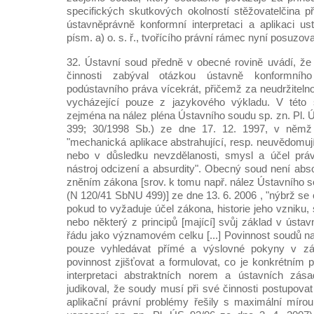
specifických skutkových okolností stěžovatelčina př
ústavněprávně konformní interpretaci a aplikaci u
písm. a) o. s. ř., tvořícího právní rámec nyní posuzov
32. Ústavní soud předně v obecné rovině uvádí, že
činnosti zabýval otázkou ústavně konformníh
podústavního práva vícekrát, přičemž za neudržitelno
vycházející pouze z jazykového výkladu. V této s
zejména na nález pléna Ústavního soudu sp. zn. Pl.
399; 30/1998 Sb.) ze dne 17. 12. 1997, v němž 
"mechanická aplikace abstrahující, resp. neuvědomují
nebo v důsledku nevzdělanosti, smysl a účel prá
nástroj odcizení a absurdity". Obecný soud není ab
zněním zákona [srov. k tomu např. nález Ústavního s
(N 120/41 SbNU 499)] ze dne 13. 6. 2006 , "nýbrž se od
pokud to vyžaduje účel zákona, historie jeho vzniku,
nebo některý z principů [mající] svůj základ v úst
řádu jako významovém celku [...] Povinnost soudů 
pouze vyhledávat přímé a výslovné pokyny v zá
povinnost zjišťovat a formulovat, co je konkrétním 
interpretaci abstraktních norem a ústavních zás
judikoval, že soudy musí při své činnosti postupovat 
aplikační právní problémy řešily s maximální mírou 