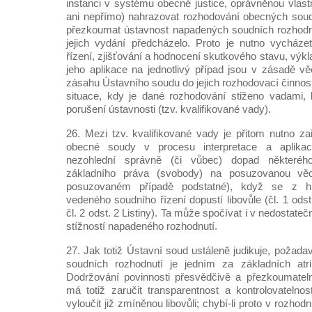
instanci v systému obecné justice, oprávněnou vlas
ani nepřímo) nahrazovat rozhodování obecných soudů
přezkoumat ústavnost napadených soudních rozhodnutí
jejich vydání předcházelo. Proto je nutno vycháze
řízení, zjišťování a hodnocení skutkového stavu, výk
jeho aplikace na jednotlivý případ jsou v zásadě 
zásahu Ústavního soudu do jejich rozhodovací činnos
situace, kdy je dané rozhodování stiženo vadami, 
porušení ústavnosti (tzv. kvalifikované vady).
26. Mezi tzv. kvalifikované vady je přitom nutno za
obecné soudy v procesu interpretace a aplika
nezohlední správně (či vůbec) dopad některéh
základního práva (svobody) na posuzovanou vě
posuzovaném případě podstatné), když se z hl
vedeného soudního řízení dopustí libovůle (čl. 1 ods
čl. 2 odst. 2 Listiny). Ta může spočívat i v nedostat
stížností napadeného rozhodnutí.
27. Jak totiž Ústavní soud ustáleně judikuje, požad
soudních rozhodnutí je jedním za základních atr
Dodržování povinnosti přesvědčivě a přezkoumateln
má totiž zaručit transparentnost a kontrolovateln
vyloučit již zmíněnou libovůli; chybí-li proto v rozhod