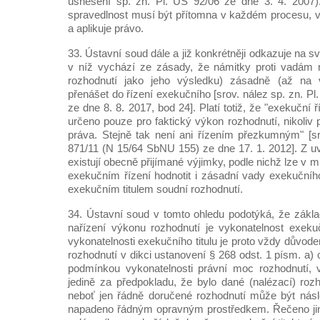
usnesení sp. zn. Pl. ÚS 92/06 ze dne 3. 4. 2007)
spravedlnost musí být přítomna v každém procesu, ve
a aplikuje právo.
33. Ústavní soud dále a již konkrétněji odkazuje na s
v níž vychází ze zásady, že námitky proti vadám n
rozhodnutí jako jeho výsledku) zásadně (až na 
přenášet do řízení exekučního [srov. nález sp. zn. Pl
ze dne 8. 8. 2017, bod 24]. Platí totiž, že "exekuční 
určeno pouze pro faktický výkon rozhodnutí, nikoliv p
práva. Stejně tak není ani řízením přezkumným" [sr
871/11 (N 15/64 SbNU 155) ze dne 17. 1. 2012]. Z 
existují obecně přijímané výjimky, podle nichž lze v
exekučním řízení hodnotit i zásadní vady exekučního ti
exekučním titulem soudní rozhodnutí.
34. Ústavní soud v tomto ohledu podotýká, že zákl
nařízení výkonu rozhodnutí je vykonatelnost exekuč
vykonatelnosti exekučního titulu je proto vždy důvo
rozhodnutí v dikci ustanovení § 268 odst. 1 písm. a) o. 
podmínkou vykonatelnosti právní moc rozhodnutí, v
jedině za předpokladu, že bylo dané (nalézací) roz
neboť jen řádně doručené rozhodnutí může být násl
napadeno řádným opravným prostředkem. Řečeno jina