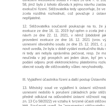
58, jímž bylo z tohoto důvodu k jejímu návrhu zastav
exekuční řízení. Stěžovatelka tedy upozorňuje, že ve
zcela rozdílná rozhodnutí, což považuje z ústav
nepřijatelné.
12. Stěžovatelka současně poukazuje na to, že j
exekuce ze dne 16. 11. 2019 byl opřen o zcela jiné d
návrh ze dne 22. 11. 2021, v němž [obdobně ja
provedení exekuce ze dne 16. 12. 2021 (srov. vý
usnesení obvodního soudu ze dne 15. 12. 2021, č. 
nově uvedla, že byla v době vydání exekučního titulu 
ni tedy ani nebyla oprávněna pečovat, resp. že ma
neučinila v její prospěch ani jeden úkon, byť jen
podání odporu proti elektronickému platebnímu roz
obecné soudy dle stěžovatelky vůbec nevyhodnotily.
III. Vyjádření účastníka řízení a další postup Ústavní
13. Městský soud ve vyjádření k ústavní stížnost
usnesení nedošlo k porušení základních práv stěž
předně odkázal na odůvodnění ústavní stížností na
zn. 13 Co 58/2022) ve vztahu k tvrzené účasti stěžova
létě. Současně uvedl, že "argumentaci stěžovatelky