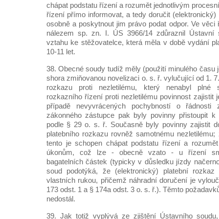
chápat podstatu řízení a rozumět jednotlivým procesn
řízení přímo informovat, a tedy doručit (elektronický)
osobně a poskytnout jim právo podat odpor. Ve věci
nálezem sp. zn. I. ÚS 3966/14 zdůraznil Ústavní 
vztahu ke stěžovatelce, která měla v době vydání pl
10-11 let.
38. Obecné soudy tudíž měly (použití minulého času 
shora zmiňovanou novelizaci o. s. ř. vylučující od 1. 
rozkazu proti nezletilému, který nenabyl plné 
rozkazního řízení proti nezletilému povinnost zajistit
případě nevyvrácených pochybností o řádnosti 
zákonného zástupce pak byly povinny přistoupit k 
podle § 29 o. s. ř. Současně byly povinny zajistit d
platebního rozkazu rovněž samotnému nezletilému; 
tento je schopen chápat podstatu řízení a rozumět
úkonům, což lze - obecně vzato - u řízení sm
bagatelních částek (typicky v důsledku jízdy načern
soud podotýká, že (elektronický) platební rozkaz
vlastních rukou, přičemž náhradní doručení je vylou
173 odst. 1 a § 174a odst. 3 o. s. ř.). Těmto požad
nedostál.
39. Jak totiž vyplývá ze zjištění Ústavního soudu