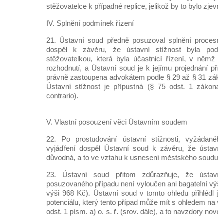
stěžovatelce k případné replice, jelikož by to bylo zje
IV. Splnění podmínek řízení
21. Ústavní soud předně posuzoval splnění proces
dospěl k závěru, že ústavní stížnost byla po
stěžovatelkou, která byla účastnicí řízení, v něm
rozhodnutí, a Ústavní soud je k jejímu projednání př
právně zastoupena advokátem podle § 29 až § 31 zá
Ústavní stížnost je přípustná (§ 75 odst. 1 zák
contrario).
V. Vlastní posouzení věci Ústavním soudem
22. Po prostudování ústavní stížnosti, vyžádan
vyjádření dospěl Ústavní soud k závěru, že ústavn
důvodná, a to ve vztahu k usnesení městského soudu 
23. Ústavní soud přitom zdůrazňuje, že ústav
posuzovaného případu není vyloučen ani bagatelní v
výši 968 Kč). Ústavní soud v tomto ohledu přihlédl
potenciálu, který tento případ může mít s ohledem na
odst. 1 písm. a) o. s. ř. (srov. dále), a to navzdory nov