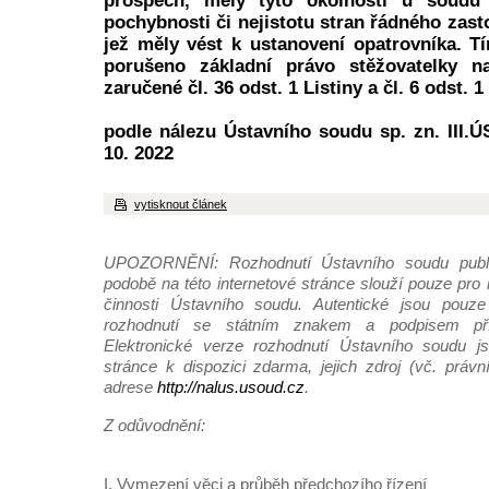
prospěch, měly tyto okolnosti u soudu 
pochybnosti či nejistotu stran řádného zast
jež měly vést k ustanovení opatrovníka. 
porušeno základní právo stěžovatelky n
zaručené čl. 36 odst. 1 Listiny a čl. 6 odst. 
podle nálezu Ústavního soudu sp. zn. III.Ú
10. 2022
vytisknout článek
UPOZORNĚNÍ: Rozhodnutí Ústavního soudu publi
podobě na této internetové stránce slouží pouze pro
činnosti Ústavního soudu. Autentické jsou pouze 
rozhodnutí se státním znakem a podpisem pří
Elektronické verze rozhodnutí Ústavního soudu js
stránce k dispozici zdarma, jejich zdroj (vč. práv
adrese
http://nalus.usoud.cz
.
Z odůvodnění:
I. Vymezení věci a průběh předchozího řízení