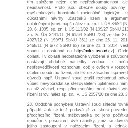
tím založena nejen jeho nepřezkoumatelnost, al
neústavnost. Proto jsou obecné soudy povinny
myšlenkových konstrukcí racionálně logickým 
důkazními návrhy účastníků řízení a argument
uplatněnými [srov. např. nález sp. zn. III. ÚS 84/94 
20. 6. 1995, sp. zn. I. ÚS 113/02 (N 109/27 SbNU 213
zn. IV. ÚS 3441/11 (N 61/64 SbNU 723) ze dne 27. 
4927/12 (N 199/71 SbNU 361) ze dne 26. 11. 2013
2468/11 (N 6/72 SbNU 83) ze dne 21. 1. 2014; vešk
soudu je dostupná na
http://nalus.usoud.cz
]. Obd
oblasti, i v oblasti nedostatečně vyložené a zdůvod
nastávají obdobné následky vedoucí k neú
nepřesvědčivosti rozhodnutí, což je ovšem v rozpo
účelem soudního řízení, ale též se zásadami spraved
důvodů např. Ústavní soud zrušil rozhodnutí odvo
vůbec nevypořádal se stěžovatelem uplatněnou námit
na níž závisel, resp. přinejmenším mohl záviset v
řízení (srov. nález sp. zn. IV. ÚS 2957/20 ze dne 23. 3
28. Obdobné pochybení Ústavní soud shledal rovn
případě. Jak se totiž podává již ze shora provede
předchozího řízení, stěžovatelka od jeho počátk
soudům k posouzení dvě námitky, jimiž se dovolá
jejího zastoupení v nalézacím řízení, a jednak 