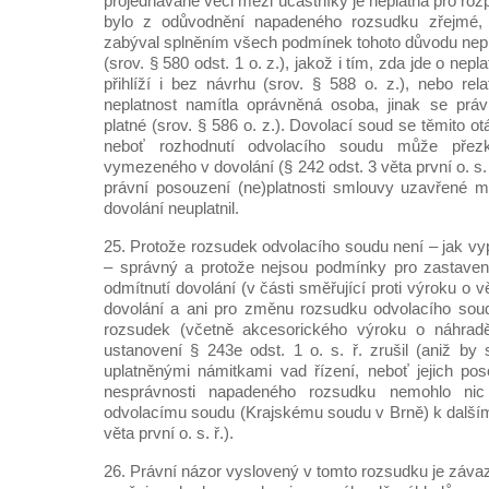
projednávané věci mezi účastníky je neplatná pro ro
bylo z odůvodnění napadeného rozsudku zřejmé,
zabýval splněním všech podmínek tohoto důvodu nepla
(srov. § 580 odst. 1 o. z.), jakož i tím, zda jde o nepl
přihlíží i bez návrhu (srov. § 588 o. z.), nebo rela
neplatnost namítla oprávněná osoba, jinak se práv
platné (srov. § 586 o. z.). Dovolací soud se těmito 
neboť rozhodnutí odvolacího soudu může pře
vymezeného v dovolání (§ 242 odst. 3 věta první o. s.
právní posouzení (ne)platnosti smlouvy uzavřené 
dovolání neuplatnil.
25. Protože rozsudek odvolacího soudu není – jak v
– správný a protože nejsou podmínky pro zastavení
odmítnutí dovolání (v části směřující proti výroku o 
dovolání a ani pro změnu rozsudku odvolacího soud
rozsudek (včetně akcesorického výroku o náhradě
ustanovení § 243e odst. 1 o. s. ř. zrušil (aniž by
uplatněnými námitkami vad řízení, neboť jejich po
nesprávnosti napadeného rozsudku nemohlo nic
odvolacímu soudu (Krajskému soudu v Brně) k dalšímu
věta první o. s. ř.).
26. Právní názor vyslovený v tomto rozsudku je záva