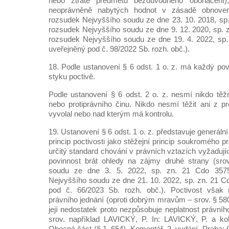
nebo ztrátě předmětu bezdůvodného obohacení)
neoprávněně nabytých hodnot v zásadě obnoven
rozsudek Nejvyššího soudu ze dne 23. 10. 2018, sp
rozsudek Nejvyššího soudu ze dne 9. 12. 2020, sp. 
rozsudek Nejvyššího soudu ze dne 19. 4. 2022, sp.
uveřejněný pod č. 98/2022 Sb. rozh. obč.).
18. Podle ustanovení § 6 odst. 1 o. z. má každý pov
styku poctivě.
Podle ustanovení § 6 odst. 2 o. z. nesmí nikdo těž
nebo protiprávního činu. Nikdo nesmí těžit ani z pr
vyvolal nebo nad kterým má kontrolu.
19. Ustanovení § 6 odst. 1 o. z. představuje generální
princip poctivosti jako stěžejní princip soukromého p
určitý standard chování v právních vztazích vyžadujíc
povinnost brát ohledy na zájmy druhé strany (sro
soudu ze dne 3. 5. 2022, sp. zn. 21 Cdo 3575
Nejvyššího soudu ze dne 21. 10. 2022, sp. zn. 21 C
pod č. 66/2023 Sb. rozh. obč.). Poctivost však ne
právního jednání (oproti dobrým mravům – srov. § 580 
její nedostatek proto nezpůsobuje neplatnost právního
srov. například LAVICKÝ, P. In: LAVICKÝ, P. a ko
Obecná část (§ 1–654). Komentář. 2. vydání. Praha: 