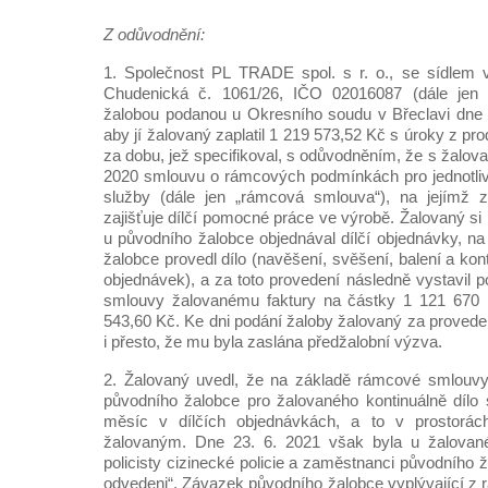
Z odůvodnění:
1. Společnost PL TRADE spol. s r. o., se sídlem v
Chudenická č. 1061/26, IČO 02016087 (dále jen „
žalobou podanou u Okresního soudu v Břeclavi dne 
aby jí žalovaný zaplatil 1 219 573,52 Kč s úroky z pro
za dobu, jež specifikoval, s odůvodněním, že s žalov
2020 smlouvu o rámcových podmínkách pro jednotliv
služby (dále jen „rámcová smlouva“), na jejímž 
zajišťuje dílčí pomocné práce ve výrobě. Žalovaný s
u původního žalobce objednával dílčí objednávky, na
žalobce provedl dílo (navěšení, svěšení, balení a kon
objednávek), a za toto provedení následně vystavil
smlouvy žalovanému faktury na částky 1 121 670 
543,60 Kč. Ke dni podání žaloby žalovaný za provedení
i přesto, že mu byla zaslána předžalobní výzva.
2. Žalovaný uvedl, že na základě rámcové smlouvy
původního žalobce pro žalovaného kontinuálně dílo
měsíc v dílčích objednávkách, a to v prostorách
žalovaným. Dne 23. 6. 2021 však byla u žalované
policisty cizinecké policie a zaměstnanci původního žal
odvedeni“. Závazek původního žalobce vyplývající z