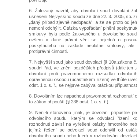
6. Žalovaný navrhl, aby dovolací soud dovolání ža
usnesení Nejvyššího soudu ze dne 22. 3. 2005, sp. z
„daný případ zjevně nedopadá“, a že se proto od je
nemohl odchýlit. Otázka vypořádání plnění poskytnut
smlouvy byla podle žalovaného u dovolacího soudu 
ovšem v dané právní věci se nejedná o posouz
poskytnutého na základě neplatné smlouvy, ale p
protiprávní činnosti.
7. Nejvyšší soud jako soud dovolací [§ 10a zákona č
soudní řád, ve znění pozdějších předpisů (dále jen „o.
dovolání proti pravomocnému rozsudku odvolac
oprávněnou osobou (účastníkem řízení) ve lhůtě uve
odst. 1 o. s. ř., se nejprve zabýval otázkou přípustnost
8. Dovoláním lze napadnout pravomocná rozhodnutí 
to zákon připouští (§ 236 odst. 1 o. s. ř.).
9. Není-li stanoveno jinak, je dovolání přípustné p
odvolacího soudu, kterým se odvolací řízení kon
rozhodnutí závisí na vyřešení otázky hmotného neb
jejímž řešení se odvolací soud odchýlil od ustá
dovolacího soudu nebo která v rozhodování dovolac