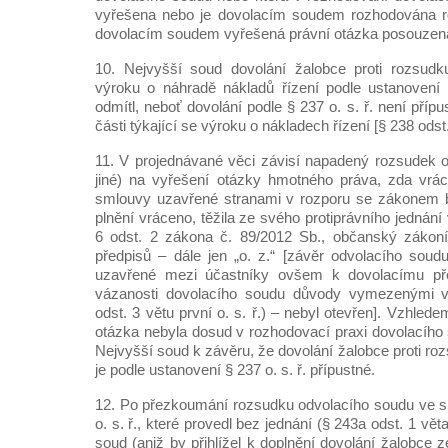
vyřešena nebo je dovolacím soudem rozhodována ro
dovolacím soudem vyřešená právní otázka posouzena ji
10. Nejvyšší soud dovolání žalobce proti rozsud
výroku o náhradě nákladů řízení podle ustanovení 
odmítl, neboť dovolání podle § 237 o. s. ř. není příp
části týkající se výroku o nákladech řízení [§ 238 odst. 
11. V projednávané věci závisí napadený rozsudek 
jiné) na vyřešení otázky hmotného práva, zda vrác
smlouvy uzavřené stranami v rozporu se zákonem by
plnění vráceno, těžila ze svého protiprávního jednán
6 odst. 2 zákona č. 89/2012 Sb., občanský zákoní
předpisů – dále jen „o. z.“ [závěr odvolacího soud
uzavřené mezi účastníky ovšem k dovolacímu p
vázanosti dovolacího soudu důvody vymezenými v 
odst. 3 větu první o. s. ř.) – nebyl otevřen]. Vzhled
otázka nebyla dosud v rozhodovací praxi dovolacího
Nejvyšší soud k závěru, že dovolání žalobce proti r
je podle ustanovení § 237 o. s. ř. přípustné.
12. Po přezkoumání rozsudku odvolacího soudu ve s
o. s. ř., které provedl bez jednání (§ 243a odst. 1 věta
soud (aniž by přihlížel k doplnění dovolání žalobce z