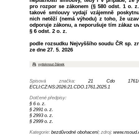
neplatnosti smlouvy, tedy i v případě, že 
pro rozpor se zákonem (§ 580 odst. 1 o. z.
takové smlouvy vydají vzájemně poskytnu
nich netěží (nemá výhodu) z toho, že uzav
odporuje zákonu, a neporušuje tím zákaz u
§ 6 odst. 2 o. z.
podle rozsudku Nejvyššího soudu ČR sp. zn
ze dne 27. 5. 2026
vytisknout článek
Spisová značka:
21 Cdo 1761/
ECLI:CZ:NS:2026:21.CDO.1761.2025.1
Dotčené předpisy:
§ 6 o. z.
§ 2991 o. z.
§ 2993 o. z.
§ 2999 o. z.
Kategorie:
bezdůvodné obohacení
; zdroj:
www.nsoud.