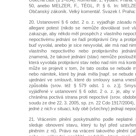
50, anebo MELZER, F., TÉGL, P. § 6. In: MELZER
Občanský zákoník. Velký komentář. Svazek I. Praha: 
20. Ustanovení § 6 odst. 2 o. z. vyjadřuje zásadu
allegare potest (nikdo se nemůže dovolávat své vla
zakazuje, aby někdo měl prospěch z vlastního nepoct
nepoctivému jednání se řadí protiprávní činy a protip
buď vyvolal, anebo je sice nevyvolal, ale má nad nimi
vlastního nepoctivého nebo protiprávního jednání
znamená, že takové jednání (stav) nemůže posloužit 
která vyvolala protiprávní stav nebo nad ním má kontr
může se projevit v tom, že tato osoba se nebude m
nebo námitek, které by jinak měla [např. se nebude 
ujednání ve smlouvě, které do smlouvy sama vnesla,
způsobila (srov. též § 579 odst. 1 o. z.)]. Sm
vyjádřené v ustanovení § 6 odst. 2 o. z. je, aby v
chráněna poctivá strana proti nepoctivé (srov. obdo
soudu ze dne 22. 3. 2005, sp. zn. 22 Cdo 1917/2004), 
jedné z nich v situaci, kdy obě (všechny) jednají nepoc
21. Vrácením plnění poskytnutého podle neplatné
sleduje obnovení stavu, který tu byl před uzavře
plněním z ní). Právo na vrácení takového plnění (ať