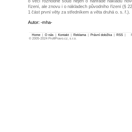
o věci rozhodne soud nejen o náhradě nákladů nové
řízení, ale znovu i o nákladech původního řízení (§ 2
1 část první věty za středníkem a věta druhá o. s. ř.).
Autor: -mha-
Home
|
O nás
|
Kontakt
|
Reklama
|
Právní doložka
|
RSS
|
Po
© 2005-2024 ProfiPravo.cz, s.r.o.