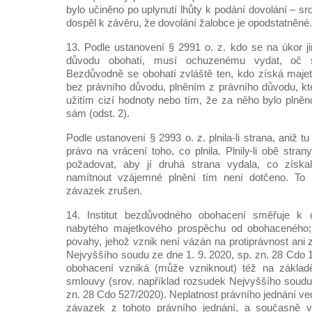
bylo učiněno po uplynutí lhůty k podání dovolání – srov
dospěl k závěru, že dovolání žalobce je opodstatněné.
13. Podle ustanovení § 2991 o. z. kdo se na úkor j
důvodu obohatí, musí ochuzenému vydat, oč se
Bezdůvodně se obohatí zvláště ten, kdo získá maje
bez právního důvodu, plněním z právního důvodu, kte
užitím cizí hodnoty nebo tím, že za něho bylo plněn
sám (odst. 2).
Podle ustanovení § 2993 o. z. plnila-li strana, aniž 
právo na vrácení toho, co plnila. Plnily-li obě str
požadovat, aby jí druhá strana vydala, co získa
namítnout vzájemné plnění tím není dotčeno. To pl
závazek zrušen.
14. Institut bezdůvodného obohacení směřuje k 
nabytého majetkového prospěchu od obohaceného; 
povahy, jehož vznik není vázán na protiprávnost ani 
Nejvyššího soudu ze dne 1. 9. 2020, sp. zn. 28 Cdo
obohacení vzniká (může vzniknout) též na základě
smlouvy (srov. například rozsudek Nejvyššího soudu 
zn. 28 Cdo 527/2020). Neplatnost právního jednání v
závazek z tohoto právního jednání, a současně v