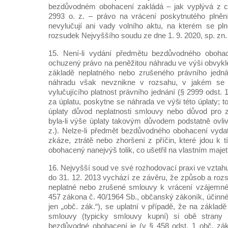
bezdůvodném obohacení zakládá – jak vyplývá z c
2993 o. z. – právo na vrácení poskytnutého plněn
nevylučují ani vady volního aktu, na kterém se pln
rozsudek Nejvyššího soudu ze dne 1. 9. 2020, sp. zn
15. Není-li vydání předmětu bezdůvodného oboh
ochuzený právo na peněžitou náhradu ve výši obvyklé
základě neplatného nebo zrušeného právního jedná
náhradu však nevznikne v rozsahu, v jakém se to
vylučujícího platnost právního jednání (§ 2999 odst. 1 
za úplatu, poskytne se náhrada ve výši této úplaty; to
úplaty důvod neplatnosti smlouvy nebo důvod pro 
byla-li výše úplaty takovým důvodem podstatně ovliv
z.). Nelze-li předmět bezdůvodného obohacení vydat
zkáze, ztrátě nebo zhoršení z příčin, které jdou k 
obohacený nanejvýš tolik, co ušetřil na vlastním majetk
16. Nejvyšší soud ve své rozhodovací praxi ve vztah
do 31. 12. 2013 vychází ze závěru, že způsob a rozs
neplatné nebo zrušené smlouvy k vrácení vzájemné
457 zákona č. 40/1964 Sb., občanský zákoník, účinné
jen „obč. zák.“), se uplatní v případě, že na základ
smlouvy (typicky smlouvy kupní) si obě strany p
bezdůvodné obohacení je (v § 458 odst. 1 obč. zák