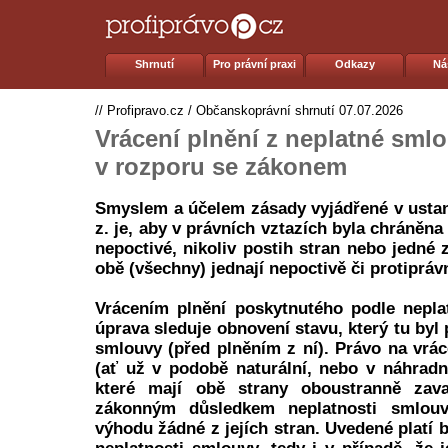
Shrnutí
Pro právní praxi
Odkazy
Ná
//
Profipravo.cz
/
Občanskoprávní shrnutí
07.07.2026
Vrácení plnění z neplatné sml
v rozporu se zákonem
Smyslem a účelem zásady vyjádřené v ustano
z. je, aby v právních vztazích byla chráněna
nepoctivé, nikoliv postih stran nebo jedné z
obě (všechny) jednají nepoctivě či protipráv
Vrácením plnění poskytnutého podle nepla
úprava sleduje obnovení stavu, který tu byl
smlouvy (před plněním z ní). Právo na vrác
(ať už v podobě naturální, nebo v náhradn
které mají obě strany oboustranně zava
zákonným důsledkem neplatnosti smlouv
výhodu žádné z jejích stran. Uvedené platí