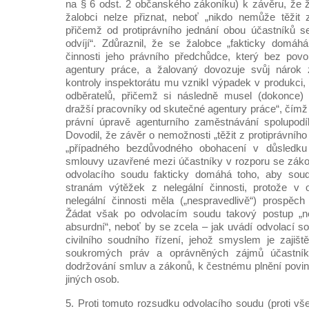
na § 6 odst. 2 občanského zákoníku) k závěru, že 
žalobci nelze přiznat, neboť „nikdo nemůže těžit z
přičemž od protiprávního jednání obou účastníků s
odvíjí“. Zdůraznil, že se žalobce „fakticky domá
činnosti jeho právního předchůdce, který bez povo
agentury práce, a žalovaný dovozuje svůj nárok 
kontroly inspektorátu mu vznikl výpadek v produkci
odběratelů, přičemž si následně musel (dokonce) o
dražší pracovníky od skutečné agentury práce“, čímž 
právní úpravě agenturního zaměstnávání spolupodíl
Dovodil, že závěr o nemožnosti „těžit z protiprávního 
„případného bezdůvodného obohacení v důsledku 
smlouvy uzavřené mezi účastníky v rozporu se záko
odvolacího soudu fakticky domáhá toho, aby soud
stranám výtěžek z nelegální činnosti, protože v
nelegální činnosti měla („nespravedlivě“) prospěc
Žádat však po odvolacím soudu takový postup „n
absurdní“, neboť by se zcela – jak uvádí odvolací
civilního soudního řízení, jehož smyslem je zajišt
soukromých práv a oprávněných zájmů účastník
dodržování smluv a zákonů, k čestnému plnění povin
jiných osob.
5. Proti tomuto rozsudku odvolacího soudu (proti v