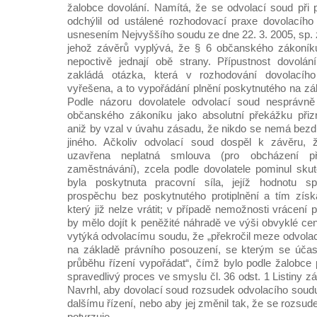
žalobce dovolání. Namítá, že se odvolací soud při
odchýlil od ustálené rozhodovací praxe dovolacího
usnesením Nejvyššího soudu ze dne 22. 3. 2005, sp. 
jehož závěrů vyplývá, že § 6 občanského zákoníku 
nepoctivě jednají obě strany. Přípustnost dovolán
zakládá otázka, která v rozhodování dovolací
vyřešena, a to vypořádání plnění poskytnutého na zá
Podle názoru dovolatele odvolací soud nesprávně
občanského zákoníku jako absolutní překážku přizn
aniž by vzal v úvahu zásadu, že nikdo se nemá bezd
jiného. Ačkoliv odvolací soud dospěl k závěru, 
uzavřena neplatná smlouva (pro obcházení p
zaměstnávání), zcela podle dovolatele pominul sku
byla poskytnuta pracovní síla, jejíž hodnotu sp
prospěchu bez poskytnutého protiplnění a tím získ
který již nelze vrátit; v případě nemožnosti vrácení
by mělo dojít k peněžité náhradě ve výši obvyklé cen
vytýká odvolacímu soudu, že „překročil meze odvolac
na základě právního posouzení, se kterým se účas
průběhu řízení vypořádat“, čímž bylo podle žalobce
spravedlivý proces ve smyslu čl. 36 odst. 1 Listiny z
Navrhl, aby dovolací soud rozsudek odvolacího soudu 
dalšímu řízení, nebo aby jej změnil tak, že se rozsu
potvrzuje.