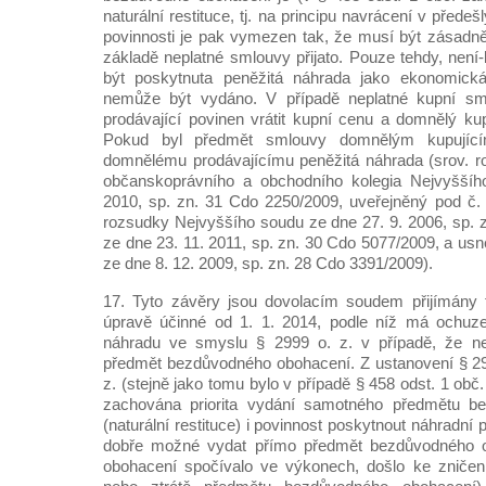
naturální restituce, tj. na principu navrácení v předeš
povinnosti je pak vymezen tak, že musí být zásadně
základě neplatné smlouvy přijato. Pouze tehdy, není
být poskytnuta peněžitá náhrada jako ekonomická
nemůže být vydáno. V případě neplatné kupní sm
prodávající povinen vrátit kupní cenu a domnělý ku
Pokud byl předmět smlouvy domnělým kupujícím
domnělému prodávajícímu peněžitá náhrada (srov. r
občanskoprávního a obchodního kolegia Nejvyššíh
2010, sp. zn. 31 Cdo 2250/2009, uveřejněný pod č. 
rozsudky Nejvyššího soudu ze dne 27. 9. 2006, sp. 
ze dne 23. 11. 2011, sp. zn. 30 Cdo 5077/2009, a us
ze dne 8. 12. 2009, sp. zn. 28 Cdo 3391/2009).
17. Tyto závěry jsou dovolacím soudem přijímány 
úpravě účinné od 1. 1. 2014, podle níž má ochuz
náhradu ve smyslu § 2999 o. z. v případě, že n
předmět bezdůvodného obohacení. Z ustanovení § 299
z. (stejně jako tomu bylo v případě § 458 odst. 1 obč
zachována priorita vydání samotného předmětu b
(naturální restituce) i povinnost poskytnout náhradní p
dobře možné vydat přímo předmět bezdůvodného o
obohacení spočívalo ve výkonech, došlo ke zničení