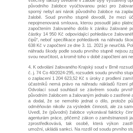
všechny faktury uvedené v žalobě byly vystaveny op
původního žalobce vyúčtovanou práci pro žalovan
sporný nebyl ani nárok původního žalobce na zapla
žalobě. Soud prvního stupně dovodil, že mezi úč
nepojmenovaná smlouva, kterou posoudil jako platn
započtením žalovaného došlo k zániku žalované p
částky 14 950 Kč odpovídající pohledávce žalovanéh
čipů“, neboť specifikace pohledávek na náhradu ško
638 Kč v započtení ze dne 3. 11. 2021 je neurčitá. 
náhradu škody podle soudu prvního stupně nejsou zp
svou neurčitost, a kromě toho v době započtení ani ne
4. K odvolání žalovaného Krajský soud v Brně rozsud
č. j. 74 Co 40/2024-295, rozsudek soudu prvního stup
o zaplacení 1 204 623,52 Kč s úroky z prodlení zamít
účastníků nemá právo na náhradu nákladů řízení p
Odvolací soud souhlasil se závěrem soudu první
původním žalobcem a žalovaným jednalo o zastřené 
a dodal, že se nemohlo jednat o dílo, protože p
odměňován nikoliv za výsledek činnosti, ale za samo
Uvedl, že (původní) žalobce vykonával fakticky či
agenturám práce, přičemž zákon o zaměstnanosti ja
zprostředkovává, tak osobě, která výkon zastř
umožní, ukládá sankci. Na rozdíl od soudu prvního s