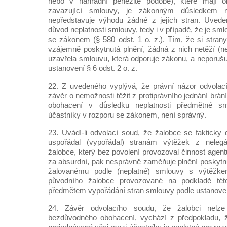
nebo v náhradní peněžité podobě), které mají o
zavazující smlouvy, je zákonným důsledkem n
nepředstavuje výhodu žádné z jejích stran. Uvede
důvod neplatnosti smlouvy, tedy i v případě, že je sm
se zákonem (§ 580 odst. 1 o. z.). Tím, že si stran
vzájemně poskytnutá plnění, žádná z nich netěží (
uzavřela smlouvu, která odporuje zákonu, a neporuš
ustanovení § 6 odst. 2 o. z.
22. Z uvedeného vyplývá, že právní názor odvolac
závěr o nemožnosti těžit z protiprávního jednání brá
obohacení v důsledku neplatnosti předmětné s
účastníky v rozporu se zákonem, není správný.
23. Uvádí-li odvolací soud, že žalobce se faktick
uspořádal (vypořádal) stranám výtěžek z nelegál
žalobce, který bez povolení provozoval činnost agen
za absurdní, pak nesprávně zaměňuje plnění poskyt
žalovanému podle (neplatné) smlouvy s výtěžke
původního žalobce provozované na podkladě tét
předmětem vypořádání stran smlouvy podle ustanoven
24. Závěr odvolacího soudu, že žalobci nelze
bezdůvodného obohacení, vychází z předpokladu, 