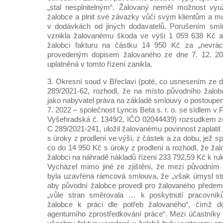
„stal nesplnitelným“. Žalovaný neměl možnost vyu
žalobce a plnit své závazky vůči svým klientům a mu
v dodávkách od jiných dodavatelů. Porušením smlu
vznikla žalovanému škoda ve výši 1 059 638 Kč a 
žalobci fakturu na částku 14 950 Kč za „nevrác
provedeným dopisem žalovaného ze dne 7. 12. 20
uplatněná v tomto řízení zanikla.
3. Okresní soud v Břeclavi (poté, co usnesením ze dn
289/2021-62, rozhodl, že na místo původního žalob
jako nabyvatel práva na základě smlouvy o postoupen
7. 2022 – společnost Lyncis Beta s. r. o. se sídlem 
Vyšehradská č. 1349/2, IČO 02044439) rozsudkem ze d
C 289/2021-241, uložil žalovanému povinnost zaplatit
s úroky z prodlení ve výši, z částek a za dobu, jež sp
co do 14 950 Kč s úroky z prodlení a rozhodl, že žalo
žalobci na náhradě nákladů řízení 233 792,59 Kč k r
Vycházel mimo jiné ze zjištění, že mezi původní
byla uzavřena rámcová smlouva, že „však úmysl st
aby původní žalobce provedl pro žalovaného předem
„vůle stran směrovala … k poskytnutí pracovník
žalobce k práci dle potřeb žalovaného“, čímž d
agenturního zprostředkování práce“. Mezi účastníky