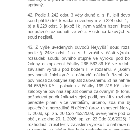
správný.
42. Podle § 242 odst. 3 věty druhé o. s. ř., je-li dov
soud přihlíží též k vadám uvedeným v § 229 odst. 1, 
b) a § 229 odst. 3, jakož i k jiným vadám řízení, kte
nesprávné rozhodnutí ve věci. Existenci takových v
soud nezjistil.
43. Z výše uvedených důvodů Nejvyšší soud rozs
podle § 243e odst. 1 o. s. ř. zrušil v části výroku
rozsudek soudu prvního stupně ve výroku pod bo
žaloby o zaplacení částky 266 563,86 Kč ve vzta
závislém výroku pod bodem II v rozsahu, v jakém
povinnosti žalobkyně k náhradě nákladů řízení ža
povinnosti žalobkyně zaplatit žalovanému 2) na náhra
84 659,50 Kč – polovinu z částky 169 319 Kč, kter
žalobkyně povinna zaplatit oběma žalovaným (k tomu
požadovat po dlužníkovi stejný podíl, není-li v rozho
peněžité plnění více věřitelům, určeno, zda má bý
společné a nerozdílně či děleně (srov. usnesení Nej
1. 2009, sp. zn. 20 Cdo 453/2008, uveřejněné pod č
obč., a ze dne 20. 1. 2026, sp. zn. 23 Cdo 316/2025)
rozhodnutí zrušil též v závislém výroku II o náhradě 
v rozsahu, v jakém jím bylo rozhodnuto o povinnos