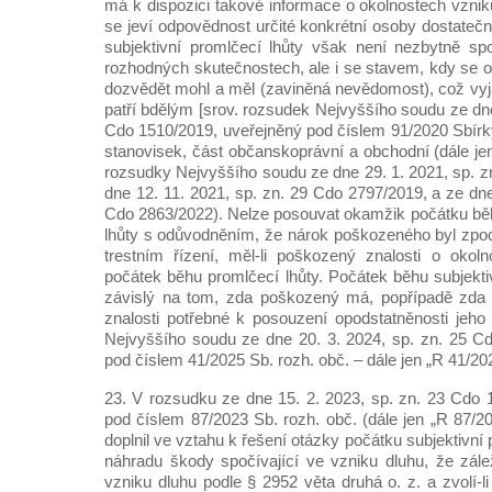
má k dispozici takové informace o okolnostech vzniku
se jeví odpovědnost určité konkrétní osoby dostate
subjektivní promlčecí lhůty však není nezbytně sp
rozhodných skutečnostech, ale i se stavem, kdy se o
dozvědět mohl a měl (zaviněná nevědomost), což vyj
patří bdělým [srov. rozsudek Nejvyššího soudu ze dne
Cdo 1510/2019, uveřejněný pod číslem 91/2020 Sbírk
stanovisek, část občanskoprávní a obchodní (dále jen
rozsudky Nejvyššího soudu ze dne 29. 1. 2021, sp. z
dne 12. 11. 2021, sp. zn. 29 Cdo 2797/2019, a ze dne
Cdo 2863/2022). Nelze posouvat okamžik počátku běh
lhůty s odůvodněním, že nárok poškozeného byl zpo
trestním řízení, měl-li poškozený znalosti o okol
počátek běhu promlčecí lhůty. Počátek běhu subjekti
závislý na tom, zda poškozený má, popřípadě zda 
znalosti potřebné k posouzení opodstatněnosti jeho
Nejvyššího soudu ze dne 20. 3. 2024, sp. zn. 25 C
pod číslem 41/2025 Sb. rozh. obč. – dále jen „R 41/202
23. V rozsudku ze dne 15. 2. 2023, sp. zn. 23 Cdo
pod číslem 87/2023 Sb. rozh. obč. (dále jen „R 87/2
doplnil ve vztahu k řešení otázky počátku subjektivní
náhradu škody spočívající ve vzniku dluhu, že zále
vzniku dluhu podle § 2952 věta druhá o. z. a zvolí-l