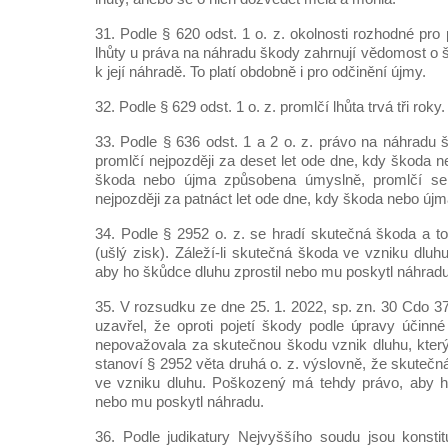
31. Podle § 620 odst. 1 o. z. okolnosti rozhodné pr
lhůty u práva na náhradu škody zahrnují vědomost o 
k její náhradě. To platí obdobně i pro odčinění újmy.
32. Podle § 629 odst. 1 o. z. promlčí lhůta trvá tři roky.
33. Podle § 636 odst. 1 a 2 o. z. právo na náhradu 
promlčí nejpozději za deset let ode dne, kdy škoda ne
škoda nebo újma způsobena úmyslně, promlčí se 
nejpozději za patnáct let ode dne, kdy škoda nebo újm
34. Podle § 2952 o. z. se hradí skutečná škoda a 
(ušlý zisk). Záleží-li skutečná škoda ve vzniku dlu
aby ho škůdce dluhu zprostil nebo mu poskytl náhradu
35. V rozsudku ze dne 25. 1. 2022, sp. zn. 30 Cdo 3
uzavřel, že oproti pojetí škody podle úpravy účinné
nepovažovala za skutečnou škodu vznik dluhu, kter
stanoví § 2952 věta druhá o. z. výslovně, že skuteč
ve vzniku dluhu. Poškozený má tehdy právo, aby ho
nebo mu poskytl náhradu.
36. Podle judikatury Nejvyššího soudu jsou konstitu