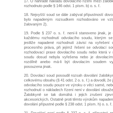
17. O náhradě nákladů dovolacího řízení mezi žalobk
rozhodnuto podle § 146 odst. 1 písm. b) o. s. ř.
18. Nejvyšší soud se dále zabýval přípustností dovo
bylo napadeným rozsudkem rozhodováno ve vzt
žalovaným 2).
19. Podle § 237 o. s. ř. není-li stanoveno jinak, je 
každému rozhodnutí odvolacího soudu, kterým se 
jestliže napadené rozhodnutí závisí na vyřešení
procesního práva, při jejímž řešení se odvolací so
rozhodovací praxe dovolacího soudu nebo která v 
soudu dosud nebyla vyřešena nebo je dovolací
rozdílně anebo má-li být dovolacím soudem vy
posouzena jinak.
20. Dovolací soud posoudil rozsah dovolání žalobkyn
celkovému obsahu (§ 41 odst. 2 o. s. ř.) a dovodil, ž
odvolacího soudu pouze ve výroku o věci samé, neb
rozhodnutí o nákladech řízení není v dovolání obsa
Žalobkyně se tak domáhá i jejich zrušení zje
akcesorických. Ostatně proti těmto výrokům napade
dovolání přípustné podle § 238 odst. 1 písm. h) o. s. ř.
21. Dovolání není podle § 237 o. s. ř. přípustné p