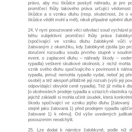
právo, aby mu škůdce poskytl náhradu, je pro po
promlčecí lhůty takového práva určující vědomos
škůdce a o vzniku dluhu (resp. skutečnost, že o 
škůdce vědět mohl a měl), nikoli případné splnění dluhu
24. V nyní posuzované věci odvolací soud vycházel p
běhu subjektivní promlčecí lhůty práva žalob
(spočívající ve vzniku dluhu žalobkyně vůči vl
žalovaným z okamžiku, kdy žalobkyně zjistila (po 
doručení rozsudku soudu prvního stupně v soudním
event. o zaplacení dluhu – náhrady škody – veden
rypadla) veškeré skutkové okolnosti, z nichž mohla 
vznik svého dluhu spočívajícího v povinnosti k náhr
rypadla, jemuž nemohla rypadlo vydat, neboť jej pře
osobě) a též alespoň přibližně její rozsah (výši její p
odpovídající obvyklé ceně rypadla). Též již měla k di
[o okolnostech prodeje rypadla a vztazích vlastníka r
jejichž základě si mohla učinit úsudek, která konkrét
škodu spočívající ve vzniku jejího dluhu [žalovaný 
stejně jako žalovaná 1) před prodejem rypadla ujišť
žalované 1) k němu]. Od výše uvedených judikatu
posouzením neodchýlil.
25. Lze dodat k námitce žalobkyně, podle níž