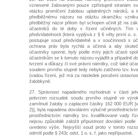
vznesené žalovanými pouze zpřístupnil stranám s
otázku promlčení žalobou uplatněných nároků, a
předběžnému názoru na otázku okamžiku vzniku
předběžný názor přitom byl schopen učinit již na zá
účastníků do té doby v řízení učiněných. Tím
předvídatelnosti (která vyplývá z § 6 věty první o. s.
postupuje soud předvídatelně a v součinnosti s úč
ochrana práv byla rychlá a účinná a aby skutečn
účastníky sporné, byly podle míry jejich účasti spol
účastníkům se k tomuto názoru vyjádřit a případně d
tvrzení a důkazy či své právní námitky, což také účast
soudem prvního stupně tedy nebylo zatíženo tzv. kva
(vadou řízení, jež má za následek porušení ústavnosti)
žalobkyně.
27. Správnost napadeného rozhodnutí v části jeh
potvrzen rozsudek soudu prvního stupně ve výr
zamítnutí žaloby o zaplacení částky 162 000 EUR [
2)], byla napadena dovoláním výlučně prostřednictví
prostřednictvím námitky tzv. kvalifikované vady ří
nejsou způsobilé založit přípustnost dovolání podle 
uvedeno výše. Nejvyšší soud proto v tomto rozsa
odmítl podle § 243c odst. 1 o. s. ř. jako nepřípustné.