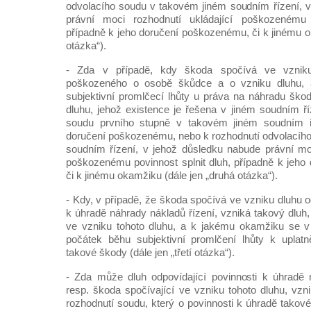
odvolacího soudu v takovém jiném soudním řízení, 
právní moci rozhodnutí ukládající poškozenému p
případně k jeho doručení poškozenému, či k jinému o
otázka“).
- Zda v případě, kdy škoda spočívá ve vznik
poškozeného o osobě škůdce a o vzniku dluhu, 
subjektivní promlčecí lhůty u práva na náhradu škod
dluhu, jehož existence je řešena v jiném soudním ří
soudu prvního stupně v takovém jiném soudním ří
doručení poškozenému, nebo k rozhodnutí odvolacíh
soudním řízení, v jehož důsledku nabude právní moc
poškozenému povinnost splnit dluh, případně k jeh
či k jinému okamžiku (dále jen „druhá otázka“).
- Kdy, v případě, že škoda spočívá ve vzniku dluhu o
k úhradě náhrady nákladů řízení, vzniká takový dluh,
ve vzniku tohoto dluhu, a k jakému okamžiku se 
počátek běhu subjektivní promlčení lhůty k uplat
takové škody (dále jen „třetí otázka“).
- Zda může dluh odpovídající povinnosti k úhradě 
resp. škoda spočívající ve vzniku tohoto dluhu, vzn
rozhodnutí soudu, který o povinnosti k úhradě takov