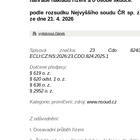
náhradě nákladů řízení a o osobě škůdce.
podle rozsudku Nejvyššího soudu ČR sp. z
ze dne 21. 4. 2026
vytisknout článek
Spisová značka:
23 Cdo 824/
ECLI:CZ:NS:2026:23.CDO.824.2025.1
Dotčené předpisy:
§ 619 o. z.
§ 620 odst. 1 o. z.
§ 636 o. z.
§ 2952 o. z.
Kategorie: promlčení; zdroj:
www.nsoud.cz
Z odůvodnění:
I. Dosavadní průběh řízení