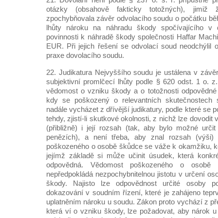
otázky (obsahově fakticky totožných), jimiž 
zpochybňovala závěr odvolacího soudu o počátku běh
lhůty nároku na náhradu škody spočívajícího v d
povinnosti k náhradě škody společnosti Haffar Mach
EUR. Při jejich řešení se odvolací soud neodchýlil 
praxe dovolacího soudu.
22. Judikatura Nejvyššího soudu je ustálena v závě
subjektivní promlčecí lhůty podle § 620 odst. 1 o. z
vědomost o vzniku škody a o totožnosti odpovědné 
kdy se poškozený o relevantních skutečnostech s
nadále vycházet z dřívější judikatury, podle které se
tehdy, zjistí-li skutkové okolnosti, z nichž lze dovodit
(přibližně) i její rozsah (tak, aby bylo možné urči
penězích), a není třeba, aby znal rozsah (výši)
poškozeného o osobě škůdce se váže k okamžiku, kd
jejímž základě si může učinit úsudek, která konkr
odpovědná. Vědomost poškozeného o osobě 
nepředpokládá nezpochybnitelnou jistotu v určení o
škody. Najisto lze odpovědnost určité osoby p
dokazování v soudním řízení, které je zahájeno tepr
uplatněním nároku u soudu. Zákon proto vychází z př
která ví o vzniku škody, lze požadovat, aby nárok u 