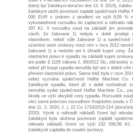
(který byl žalobkyni doručen dne 13. 9. 2019), žalobu
žalobkyni uložil povinnost zaplatit společnosti Haffa
000 EUR s úrokem z prodlení ve výši 8,05 % r
vykonatelnosti rozsudku do zaplacení a náhradu nák
397 Kč. V rozsudku soud na základě jím proveden
závěr, že žalovaná 1) nebyla v době prodeje r
vlastníkem, neboť vůle žalované 1) a společnosti 
uzavření ústní smlouvy mezi ním v roce 2012 nesměř
žalované 1) a nedošlo ani k úhradě kupní ceny. Ža
vlastnické právo k rypadlu na základě kupní smlouvy
ani podle § 1109 zákona č. 89/2012 Sb., občanský zák
neboť při koupi rypadla nemohla být ani v dobré víře
převést vlastnické právo. Sama totiž byla v roce 2014
sebe) vyzvána společností Haffar Machine Co. k
žalobkyně rypadlo, které již v době rozhodnutí 
nemohla vydat společnosti Haffar Machine Co., zav
škody ve výši obvyklé ceny rypadla. Rozsudek soud
věci samé potvrzen rozsudkem Krajského soudu v Č
dne 11. 2. 2020, č. j. 22 Co 1710/2019-214 (doručen
2020). Výrok o náhradě nákladů řízení byl odvo
žalobkyni byla uložena povinnost zaplatit společn
náhradu nákladů řízení ve výši 232 596,96 Kč.
žalobkyně zaplatila do soudní úschovy.