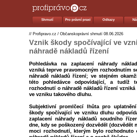
Shrnutí
Pro právní praxi
Odkazy
Ná
//
Profipravo.cz
/
Občanskoprávní shrnutí
08.06.2026
Vznik škody spočívající ve vzn
náhradě nákladů řízení
Pohledávka na zaplacení náhrady náklad
vzniká teprve pravomocným rozhodnutím so
náhradě nákladů řízení; ve stejném okamž
této pohledávce odpovídající, a tudíž 
rozhodnutí o náhradě nákladů řízení vzniká 
ve vzniku takového dluhu.
Subjektivní promlčecí lhůta pro uplatněn
škody spočívající ve vzniku dluhu odpovída
zaplacení náhrady nákladů soudního říze
dne, kdy se poškozený dozvěděl (dozvědět m
moci rozhodnutí, kterým bylo rozhodnuto 