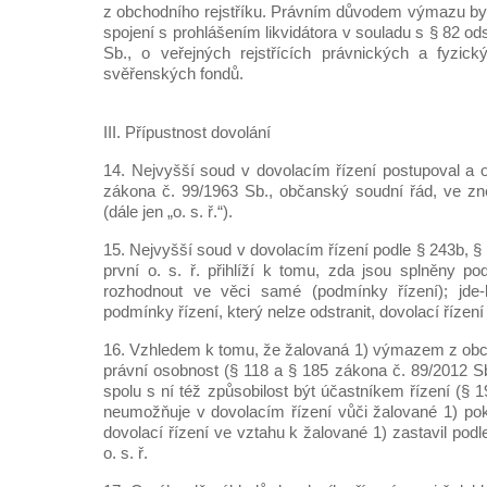
z obchodního rejstříku. Právním důvodem výmazu byl
spojení s prohlášením likvidátora v souladu s § 82 od
Sb., o veřejných rejstřících právnických a fyzic
svěřenských fondů.
III. Přípustnost dovolání
14. Nejvyšší soud v dovolacím řízení postupoval a o
zákona č. 99/1963 Sb., občanský soudní řád, ve zn
(dále jen „o. s. ř.“).
15. Nejvyšší soud v dovolacím řízení podle § 243b, § 
první o. s. ř. přihlíží k tomu, zda jsou splněny 
rozhodnout ve věci samé (podmínky řízení); jde-
podmínky řízení, který nelze odstranit, dovolací řízení
16. Vzhledem k tomu, že žalovaná 1) výmazem z obcho
právní osobnost (§ 118 a § 185 zákona č. 89/2012 S
spolu s ní též způsobilost být účastníkem řízení (§ 1
neumožňuje v dovolacím řízení vůči žalované 1) po
dovolací řízení ve vztahu k žalované 1) zastavil podl
o. s. ř.