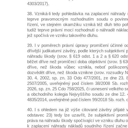
4303/2017).
38. Vzniká-li tedy pohledávka na zaplacení náhrady 
teprve pravomocným rozhodnutím soudu o povinno
řízení, ve stejném okamžiku vzniká též dluh této po
tudíž teprve právní mocí rozhodnutí o náhradě náklad
jež spočívá ve vzniku takového dluhu.
39. I v poměrech právní úpravy promlčení účinné od 
dřívější judikaturní závěry, podle kterých subjektivní
náhradu škody (srov. § 619 odst. 1 a 2 a § 620 odst
běžet dříve než promlčecí doba objektivní (srov. § 636
dříve, než škoda vůbec vznikla, neboť poškoz
dozvědět dříve, než škoda vznikne (srov. rozsudky 
30. 4. 2002, sp. zn. 33 Odo 477/2001, ze dne 23. 
2507/2005, uveřejněný pod číslem 38/2008 Sb. rozh
2026, sp. zn. 25 Cdo 758/2025, či usnesení velkého 
a obchodního kolegia Nejvyššího soudu ze dne 12. 
4835/2014, uveřejněné pod číslem 99/2018 Sb. rozh. o
40. I s ohledem na již výše citované závěry přijaté
odstavec 23) tedy lze uzavřít, že subjektivní proml
práva na náhradu škody spočívající ve vzniku dluhu o
k zaplacení náhrady nákladů soudního řízení začne