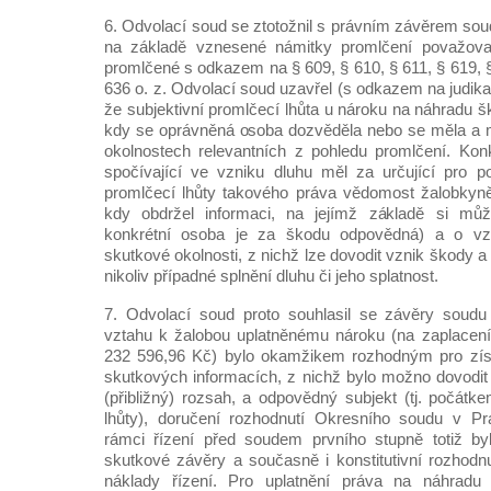
6. Odvolací soud se ztotožnil s právním závěrem sou
na základě vznesené námitky promlčení považova
promlčené s odkazem na § 609, § 610, § 611, § 619, §
636 o. z. Odvolací soud uzavřel (s odkazem na judik
že subjektivní promlčecí lhůta u nároku na náhradu 
kdy se oprávněná osoba dozvěděla nebo se měla a 
okolnostech relevantních z pohledu promlčení. Kon
spočívající ve vzniku dluhu měl za určující pro p
promlčecí lhůty takového práva vědomost žalobkyn
kdy obdržel informaci, na jejímž základě si můž
konkrétní osoba je za škodu odpovědná) a o vzni
skutkové okolnosti, z nichž lze dovodit vznik škody a o
nikoliv případné splnění dluhu či jeho splatnost.
7. Odvolací soud proto souhlasil se závěry soudu
vztahu k žalobou uplatněnému nároku (na zaplacen
232 596,96 Kč) bylo okamžikem rozhodným pro zís
skutkových informacích, z nichž bylo možno dovodit 
(přibližný) rozsah, a odpovědný subjekt (tj. počátk
lhůty), doručení rozhodnutí Okresního soudu v Pra
rámci řízení před soudem prvního stupně totiž by
skutkové závěry a současně i konstitutivní rozhodnu
náklady řízení. Pro uplatnění práva na náhradu