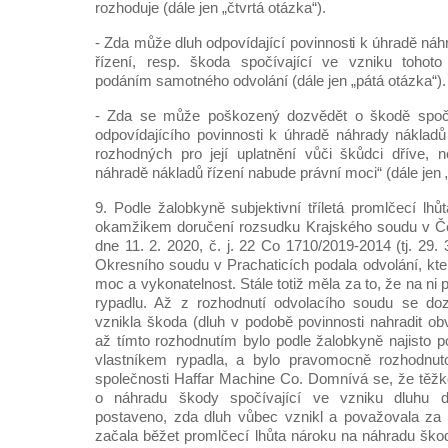
rozhoduje (dále jen „čtvrtá otázka“).
- Zda může dluh odpovídající povinnosti k úhradě ná
řízení, resp. škoda spočívající ve vzniku tohoto
podáním samotného odvolání (dále jen „pátá otázka“).
- Zda se může poškozený dozvědět o škodě spočív
odpovídajícího povinnosti k úhradě náhrady nákladů
rozhodných pro její uplatnění vůči škůdci dříve, 
náhradě nákladů řízení nabude právní moci“ (dále jen 
9. Podle žalobkyně subjektivní tříletá promlčecí lhů
okamžikem doručení rozsudku Krajského soudu v Č
dne 11. 2. 2020, č. j. 22 Co 1710/2019-2014 (tj. 29. 
Okresního soudu v Prachaticích podala odvolání, kte
moc a vykonatelnost. Stále totiž měla za to, že na ni 
rypadlu. Až z rozhodnutí odvolacího soudu se doz
vznikla škoda (dluh v podobě povinnosti nahradit obv
až tímto rozhodnutím bylo podle žalobkyně najisto p
vlastníkem rypadla, a bylo pravomocně rozhodnuto 
společnosti Haffar Machine Co. Domnívá se, že těž
o náhradu škody spočívající ve vzniku dluhu dř
postaveno, zda dluh vůbec vznikl a považovala za n
začala běžet promlčecí lhůta nároku na náhradu ško