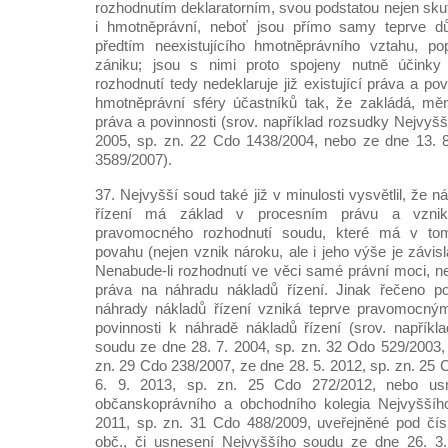
rozhodnutím deklaratorním, svou podstatou nejen sku
i hmotněprávní, neboť jsou přímo samy teprve 
předtím neexistujícího hmotněprávního vztahu, p
zániku; jsou s nimi proto spojeny nutně účinky 
rozhodnutí tedy nedeklaruje již existující práva a po
hmotněprávní sféry účastníků tak, že zakládá, měn
práva a povinnosti (srov. například rozsudky Nejvyš
2005, sp. zn. 22 Cdo 1438/2004, nebo ze dne 13. 8
3589/2007).
37. Nejvyšší soud také již v minulosti vysvětlil, že 
řízení má základ v procesním právu a vznik
pravomocného rozhodnutí soudu, které má v tomt
povahu (nejen vznik nároku, ale i jeho výše je závis
Nenabude-li rozhodnutí ve věci samé právní moci, ne
práva na náhradu nákladů řízení. Jinak řečeno p
náhrady nákladů řízení vzniká teprve pravomocný
povinnosti k náhradě nákladů řízení (srov. napřík
soudu ze dne 28. 7. 2004, sp. zn. 32 Odo 529/2003, 
zn. 29 Cdo 238/2007, ze dne 28. 5. 2012, sp. zn. 25
6. 9. 2013, sp. zn. 25 Cdo 272/2012, nebo us
občanskoprávního a obchodního kolegia Nejvyššíh
2011, sp. zn. 31 Cdo 488/2009, uveřejněné pod čís
obč., či usnesení Nejvyššího soudu ze dne 26. 3