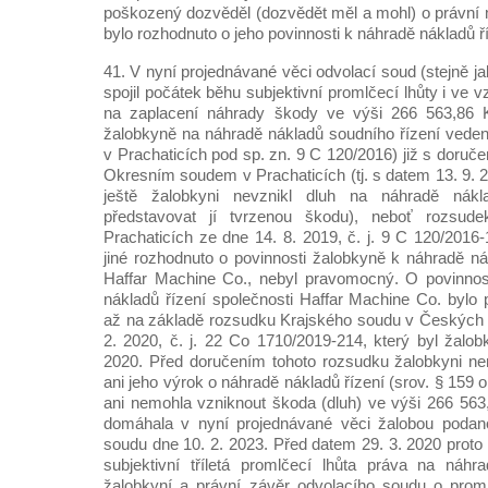
poškozený dozvěděl (dozvědět měl a mohl) o právní 
bylo rozhodnuto o jeho povinnosti k náhradě nákladů ř
41. V nyní projednávané věci odvolací soud (stejně j
spojil počátek běhu subjektivní promlčecí lhůty i ve 
na zaplacení náhrady škody ve výši 266 563,86 K
žalobkyně na náhradě nákladů soudního řízení vede
v Prachaticích pod sp. zn. 9 C 120/2016) již s doru
Okresním soudem v Prachaticích (tj. s datem 13. 9. 
ještě žalobkyni nevznikl dluh na náhradě nákl
představovat jí tvrzenou škodu), neboť rozsu
Prachaticích ze dne 14. 8. 2019, č. j. 9 C 120/201
jiné rozhodnuto o povinnosti žalobkyně k náhradě ná
Haffar Machine Co., nebyl pravomocný. O povinnos
nákladů řízení společnosti Haffar Machine Co. byl
až na základě rozsudku Krajského soudu v Českých 
2. 2020, č. j. 22 Co 1710/2019-214, který byl žalob
2020. Před doručením tohoto rozsudku žalobkyni ne
ani jeho výrok o náhradě nákladů řízení (srov. § 159 o. 
ani nemohla vzniknout škoda (dluh) ve výši 266 563,
domáhala v nyní projednávané věci žalobou podan
soudu dne 10. 2. 2023. Před datem 29. 3. 2020 proto
subjektivní tříletá promlčecí lhůta práva na náhr
žalobkyní a právní závěr odvolacího soudu o proml