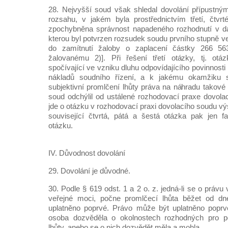
28. Nejvyšší soud však shledal dovolání přípustným
rozsahu, v jakém byla prostřednictvím třetí, čtvr
zpochybněna správnost napadeného rozhodnutí v dal
kterou byl potvrzen rozsudek soudu prvního stupně v
do zamítnutí žaloby o zaplacení částky 266 5
žalovanému 2)]. Při řešení třetí otázky, tj. ot
spočívající ve vzniku dluhu odpovídajícího povinnos
nákladů soudního řízení, a k jakému okamžiku
subjektivní promlčení lhůty práva na náhradu takové 
soud odchýlil od ustálené rozhodovací praxe dovolac
jde o otázku v rozhodovací praxi dovolacího soudu v
související čtvrtá, pátá a šestá otázka pak jen fak
otázku.
IV. Důvodnost dovolání
29. Dovolání je důvodné.
30. Podle § 619 odst. 1 a 2 o. z. jedná-li se o prá
veřejné moci, počne promlčecí lhůta běžet od dn
uplatněno poprvé. Právo může být uplatněno popr
osoba dozvěděla o okolnostech rozhodných pro p
lhůty, anebo se o nich dozvědět měla a mohla.