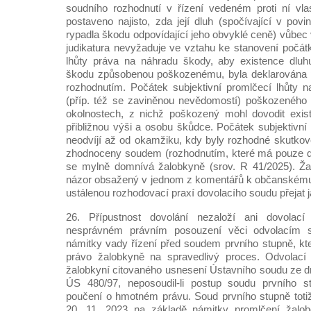
soudního rozhodnutí v řízení vedeném proti ní vla
postaveno najisto, zda její dluh (spočívající v povin
rypadla škodu odpovídající jeho obvyklé ceně) vůbec 
judikatura nevyžaduje ve vztahu ke stanovení počátk
lhůty práva na náhradu škody, aby existence dluh
škodu způsobenou poškozenému, byla deklarován
rozhodnutím. Počátek subjektivní promlčecí lhůty 
(příp. též se zaviněnou nevědomostí) poškozeného
okolnostech, z nichž poškozený mohl dovodit exist
přibližnou výši a osobu škůdce. Počátek subjektivní
neodvíjí až od okamžiku, kdy byly rozhodné skutko
zhodnoceny soudem (rozhodnutím, které má pouze de
se mylně domnívá žalobkyně (srov. R 41/2025). Žal
názor obsažený v jednom z komentářů k občanskému 
ustálenou rozhodovací praxí dovolacího soudu přejat 
26. Přípustnost dovolání nezaloží ani dovolac
nesprávném právním posouzení věci odvolacím 
námitky vady řízení před soudem prvního stupně, k
právo žalobkyně na spravedlivý proces. Odvolací
žalobkyní citovaného usnesení Ústavního soudu ze dne 
ÚS 480/97, neposoudil-li postup soudu prvního s
poučení o hmotném právu. Soud prvního stupně totiž
20. 11. 2023 na základě námitky promlčení žalob