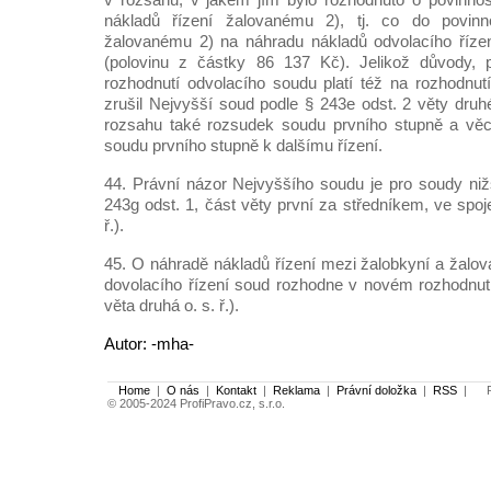
nákladů řízení žalovanému 2), tj. co do povinno
žalovanému 2) na náhradu nákladů odvolacího říze
(polovinu z částky 86 137 Kč). Jelikož důvody, 
rozhodnutí odvolacího soudu platí též na rozhodnut
zrušil Nejvyšší soud podle § 243e odst. 2 věty druh
rozsahu také rozsudek soudu prvního stupně a věc 
soudu prvního stupně k dalšímu řízení.
44. Právní názor Nejvyššího soudu je pro soudy ni
243g odst. 1, část věty první za středníkem, ve spoje
ř.).
45. O náhradě nákladů řízení mezi žalobkyní a žalo
dovolacího řízení soud rozhodne v novém rozhodnutí
věta druhá o. s. ř.).
Autor: -mha-
Home
|
O nás
|
Kontakt
|
Reklama
|
Právní doložka
|
RSS
|
Po
© 2005-2024 ProfiPravo.cz, s.r.o.