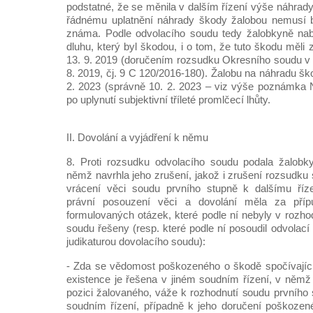
podstatné, že se měnila v dalším řízení výše náhrady
řádnému uplatnění náhrady škody žalobou nemusí 
známa. Podle odvolacího soudu tedy žalobkyně na
dluhu, který byl škodou, i o tom, že tuto škodu měli 
13. 9. 2019 (doručením rozsudku Okresního soudu v 
8. 2019, čj. 9 C 120/2016-180). Žalobu na náhradu š
2. 2023 (správně 10. 2. 2023 – viz výše poznámka 
po uplynutí subjektivní tříleté promlčecí lhůty.
II. Dovolání a vyjádření k němu
8. Proti rozsudku odvolacího soudu podala žalobk
němž navrhla jeho zrušení, jakož i zrušení rozsudku
vrácení věci soudu prvního stupně k dalšímu říz
právní posouzení věci a dovolání měla za příp
formulovaných otázek, které podle ní nebyly v rozho
soudu řešeny (resp. které podle ní posoudil odvolací
judikaturou dovolacího soudu):
- Zda se vědomost poškozeného o škodě spočívající
existence je řešena v jiném soudním řízení, v něm
pozici žalovaného, váže k rozhodnutí soudu prvního
soudním řízení, případně k jeho doručení poškozen