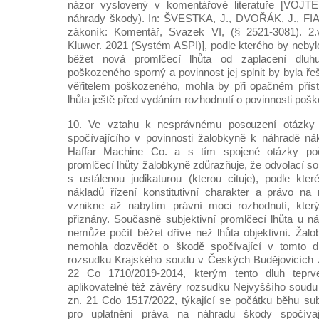
názor vyslovený v komentářové literatuře [VOJT
náhrady škody). In: ŠVESTKA, J., DVOŘÁK, J., FIA
zákoník: Komentář, Svazek VI, (§ 2521-3081). 2.
Kluwer. 2021 (Systém ASPI)], podle kterého by nebyl
běžet nová promlčecí lhůta od zaplacení dluhu;
poškozeného sporný a povinnost jej splnit by byla ř
věřitelem poškozeného, mohla by při opačném příst
lhůta ještě před vydáním rozhodnutí o povinnosti pošk
10. Ve vztahu k nesprávnému posouzení otázky
spočívajícího v povinnosti žalobkyně k náhradě nák
Haffar Machine Co. a s tím spojené otázky poč
promlčecí lhůty žalobkyně zdůrazňuje, že odvolací s
s ustálenou judikaturou (kterou cituje), podle kt
nákladů řízení konstitutivní charakter a právo na
vznikne až nabytím právní moci rozhodnutí, kter
přiznány. Současně subjektivní promlčecí lhůta u 
nemůže počít běžet dříve než lhůta objektivní. Žalo
nemohla dozvědět o škodě spočívající v tomto d
rozsudku Krajského soudu v Českých Budějovicích ze
22 Co 1710/2019-2014, kterým tento dluh teprv
aplikovatelné též závěry rozsudku Nejvyššího soudu 
zn. 21 Cdo 1517/2022, týkající se počátku běhu subj
pro uplatnění práva na náhradu škody spočíva