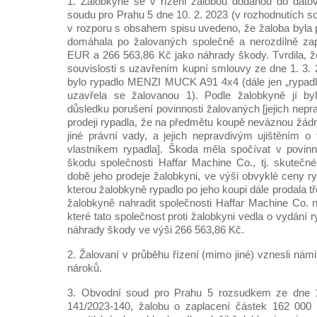
1. Žalobkyně se v řízení žalobou dodanou do dat
soudu pro Prahu 5 dne 10. 2. 2023 (v rozhodnutích s
v rozporu s obsahem spisu uvedeno, že žaloba byla 
domáhala po žalovaných společně a nerozdílně za
EUR a 266 563,86 Kč jako náhrady škody. Tvrdila, že
souvislosti s uzavřením kupní smlouvy ze dne 1. 3.
bylo rypadlo MENZI MUCK A91 4x4 (dále jen „rypadlo“
uzavřela se žalovanou 1). Podle žalobkyně jí b
důsledku porušení povinnosti žalovaných [jejich nep
prodeji rypadla, že na předmětu koupě neváznou žádn
jiné právní vady, a jejich nepravdivým ujištěním o
vlastníkem rypadla]. Škoda měla spočívat v povinn
škodu společnosti Haffar Machine Co., tj. skutečn
době jeho prodeje žalobkyni, ve výši obvyklé ceny 
kterou žalobkyně rypadlo po jeho koupi dále prodala tř
žalobkyně nahradit společnosti Haffar Machine Co. n
které tato společnost proti žalobkyni vedla o vydání r
náhrady škody ve výši 266 563,86 Kč.
2. Žalovaní v průběhu řízení (mimo jiné) vznesli nám
nároků.
3. Obvodní soud pro Prahu 5 rozsudkem ze dne 19
141/2023-140, žalobu o zaplacení částek 162 00