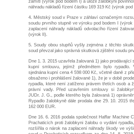
zamítl (výrok pod bodem I) a uložil žalobkyni povinno
náhradu nákladů řízení částku 169 319 Kč (výrok pod 
4. Městský soud v Praze v záhlaví označeným rozsu
soudu prvního stupně ve výroku pod bodem I (výrok I
zaplacení náhrady nákladů odvolacího řízení žalov
(výrok II).
5. Soudy obou stupňů vyšly zejména z těchto skutko
soud převzal jako správná skutková zjištění soudu pr
Dne 1. 3. 2015 uzavřela žalovaná 1) jako prodávající 
kupní smlouvu, jejímž předmětem bylo rypadlo.
sjednána kupní cena 4 598 000 Kč, včetně daně z při
obsaženo i prohlášení žalované 1), že je v době pro
rypadla, které není zatíženo právem třetích osob a 
právní vady. Před uzavřením smlouvy si žalobkyn
JUDr. J. G., podle kterého byla žalovaná 1) oprávně
Rypadlo žalobkyně dále prodala dne 29. 10. 2015 tř
162 000 EUR.
Dne 16. 6. 2016 podala společnost Haffar Machine 
Prachaticích proti žalobkyni žalobu o vydání rypadla
rozšířila o nárok na zaplacení náhrady škody ve vý
soud v Prachaticích rozsudkem ze dne 14. 8. 2019,