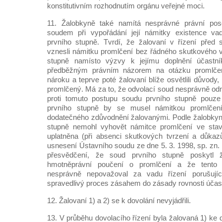
konstitutivním rozhodnutím orgánu veřejné moci.
11. Žalobkyně také namítá nesprávné právní pos
soudem při vypořádání její námitky existence va
prvního stupně. Tvrdí, že žalovaní v řízení před
vznesli námitku promlčení bez řádného skutkového 
stupně namísto výzvy k jejímu doplnění účast
předběžným právním názorem na otázku promlčen
nároku a teprve poté žalovaní blíže osvětlili důvody,
promlčený. Má za to, že odvolací soud nesprávně odmí
proti tomuto postupu soudu prvního stupně pouz
prvního stupně by se musel námitkou promlčení
dodatečného zdůvodnění žalovanými. Podle žalobkyn
stupně nemohl vyhovět námitce promlčení ve stav
uplatněna (při absenci skutkových tvrzení a důka
usnesení Ústavního soudu ze dne 5. 3. 1998, sp. zn. I
přesvědčení, že soud prvního stupně poskytl 
hmotněprávní poučení o promlčení a že tento 
nesprávně nepovažoval za vadu řízení porušují
spravedlivý proces zásahem do zásady rovnosti účast
12. Žalovaní 1) a 2) se k dovolání nevyjádřili.
13. V průběhu dovolacího řízení byla žalovaná 1) ke