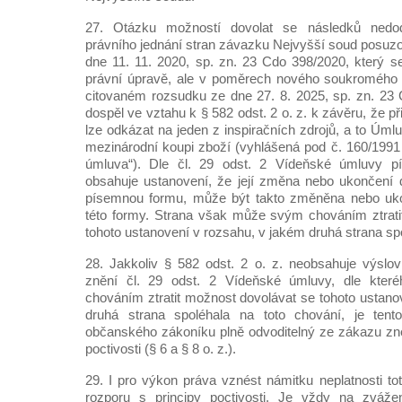
27. Otázku možností dovolat se následků nedo
právního jednání stran závazku Nejvyšší soud posuzo
dne 11. 11. 2020, sp. zn. 23 Cdo 398/2020, který s
právní úpravě, ale v poměrech nového soukromého p
citovaném rozsudku ze dne 27. 8. 2025, sp. zn. 23
dospěl ve vztahu k § 582 odst. 2 o. z. k závěru, že př
lze odkázat na jeden z inspiračních zdrojů, a to Ú
mezinárodní koupi zboží (vyhlášená pod č. 160/1991 
úmluva“). Dle čl. 29 odst. 2 Vídeňské úmluvy p
obsahuje ustanovení, že její změna nebo ukončení 
písemnou formu, může být takto změněna nebo uko
této formy. Strana však může svým chováním ztrati
tohoto ustanovení v rozsahu, v jakém druhá strana spo
28. Jakkoliv § 582 odst. 2 o. z. neobsahuje výslo
znění čl. 29 odst. 2 Vídeňské úmluvy, dle kte
chováním ztratit možnost dovolávat se tohoto ustano
druhá strana spoléhala na toto chování, je ten
občanského zákoníku plně odvoditelný ze zákazu zneu
poctivosti (§ 6 a § 8 o. z.).
29. I pro výkon práva vznést námitku neplatnosti tot
rozporu s principy poctivosti. Je vždy na zváže