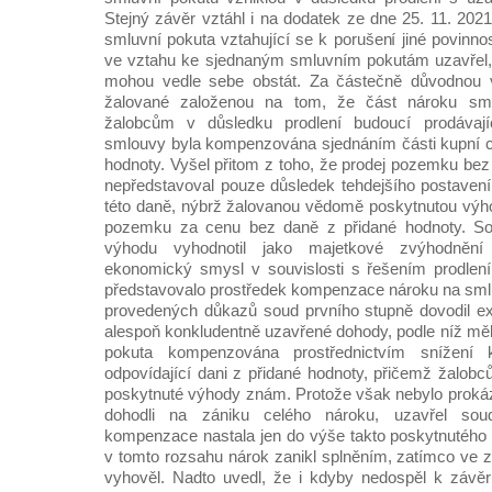
Stejný závěr vztáhl i na dodatek ze dne 25. 11. 202
smluvní pokuta vztahující se k porušení jiné povinno
ve vztahu ke sjednaným smluvním pokutám uzavřel,
mohou vedle sebe obstát. Za částečně důvodnou 
žalované založenou na tom, že část nároku sml
žalobcům v důsledku prodlení budoucí prodávaj
smlouvy byla kompenzována sjednáním části kupní c
hodnoty. Vyšel přitom z toho, že prodej pozemku bez
nepředstavoval pouze důsledek tehdejšího postavení
této daně, nýbrž žalovanou vědomě poskytnutou výhod
pozemku za cenu bez daně z přidané hodnoty. Sou
výhodu vyhodnotil jako majetkové zvýhodnění
ekonomický smysl v souvislosti s řešením prodlení p
představovalo prostředek kompenzace nároku na sml
provedených důkazů soud prvního stupně dovodil exi
alespoň konkludentně uzavřené dohody, podle níž mě
pokuta kompenzována prostřednictvím snížení
odpovídající dani z přidané hodnoty, přičemž žalobc
poskytnuté výhody znám. Protože však nebylo prokáz
dohodli na zániku celého nároku, uzavřel sou
kompenzace nastala jen do výše takto poskytnutého p
v tomto rozsahu nárok zanikl splněním, zatímco ve 
vyhověl. Nadto uvedl, že i kdyby nedospěl k závěr