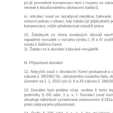
po již provedené kompenzaci není v rozporu se zása
nevede k bezdůvodnému obohacení žalobců;
m. odvolací soud se nezabýval námitkou žalované, 
smluvní pokutu v situaci, kdy žalobci již přijali plnění
kompenzace, může představovat zneužití práva.
10. Žalobkyně ze shora uvedených důvodů navrh
napadený rozsudek v rozsahu výroku I, III a IV zrušil
soudu k dalšímu řízení.
11. Žalobci se k dovolání žalované nevyjádřili.
III. Přípustnost dovolání
12. Nejvyšší soud v dovolacím řízení postupoval a o
zákona č. 99/1963 Sb., občanského soudního řádu, dále
účinném od 1. 1. 2022 (viz čl. II a XII zákona č. 286/2
13. Dovolání bylo podáno včas, osobou k tomu leg
podmínky § 241 odst. 1 o. s. ř. Dovolací soud rovn
obsahuje náležitosti vyžadované ustanovením § 241a od
proto zabýval jeho přípustností.