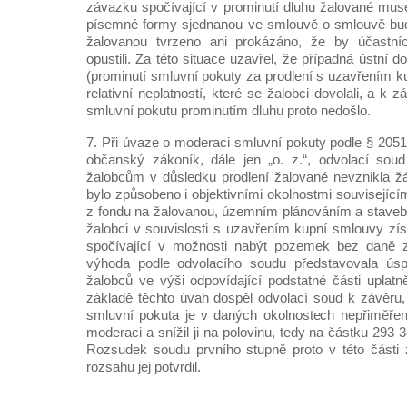
závazku spočívající v prominutí dluhu žalované mus
písemné formy sjednanou ve smlouvě o smlouvě bud
žalovanou tvrzeno ani prokázáno, že by účastníc
opustili. Za této situace uzavřel, že případná ústn
(prominutí smluvní pokuty za prodlení s uzavřením k
relativní neplatností, které se žalobci dovolali, a k
smluvní pokutu prominutím dluhu proto nedošlo.
7. Při úvaze o moderaci smluvní pokuty podle § 2051
občanský zákoník, dále jen „o. z.“, odvolací soud
žalobcům v důsledku prodlení žalované nevznikla ž
bylo způsobeno i objektivními okolnostmi souvisejí
z fondu na žalovanou, územním plánováním a staveb
žalobci v souvislosti s uzavřením kupní smlouvy zí
spočívající v možnosti nabýt pozemek bez daně z
výhoda podle odvolacího soudu představovala úsp
žalobců ve výši odpovídající podstatné části uplat
základě těchto úvah dospěl odvolací soud k závěru
smluvní pokuta je v daných okolnostech nepřiměřená.
moderaci a snížil ji na polovinu, tedy na částku 293 
Rozsudek soudu prvního stupně proto v této části 
rozsahu jej potvrdil.