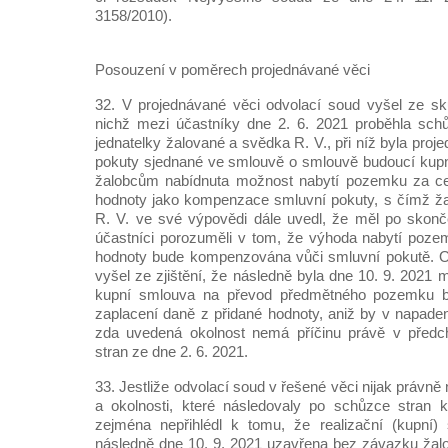
3158/2010).
Posouzení v poměrech projednávané věci
32. V projednávané věci odvolací soud vyšel ze sku
nichž mezi účastníky dne 2. 6. 2021 proběhla schů
jednatelky žalované a svědka R. V., při níž byla pro
pokuty sjednané ve smlouvě o smlouvě budoucí kupn
žalobcům nabídnuta možnost nabytí pozemku za ce
hodnoty jako kompenzace smluvní pokuty, s čímž žal
R. V. ve své výpovědi dále uvedl, že měl po skonče
účastníci porozuměli v tom, že výhoda nabytí poze
hodnoty bude kompenzována vůči smluvní pokutě. 
vyšel ze zjištění, že následně byla dne 10. 9. 2021
kupní smlouva na převod předmětného pozemku 
zaplacení daně z přidané hodnoty, aniž by v napaden
zda uvedená okolnost nemá příčinu právě v předc
stran ze dne 2. 6. 2021.
33. Jestliže odvolací soud v řešené věci nijak právně
a okolnosti, které následovaly po schůzce stran 
zejména nepřihlédl k tomu, že realizační (kupní)
následně dne 10. 9. 2021 uzavřena bez závazku žal