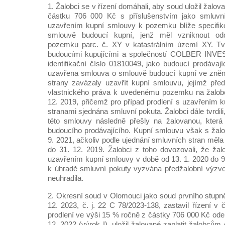
1. Žalobci se v řízení domáhali, aby soud uložil žalova
částku 706 000 Kč s příslušenstvím jako smluvní
uzavřením kupní smlouvy k pozemku blíže specifi
smlouvě budoucí kupní, jenž měl vzniknout od
pozemku parc. č. XY v katastrálním území XY. Tvrd
budoucími kupujícími a společností COLBER INVE
identifikační číslo 01810049, jako budoucí prodávaj
uzavřena smlouva o smlouvě budoucí kupní ve znění
strany zavázaly uzavřít kupní smlouvu, jejímž př
vlastnického práva k uvedenému pozemku na žalobce
12. 2019, přičemž pro případ prodlení s uzavřením 
stranami sjednána smluvní pokuta. Žalobci dále tvrdili
této smlouvy následně přešly na žalovanou, která 
budoucího prodávajícího. Kupní smlouvu však s žalo
9. 2021, ačkoliv podle ujednání smluvních stran měla
do 31. 12. 2019. Žalobci z toho dovozovali, že žal
uzavřením kupní smlouvy v době od 13. 1. 2020 do 9.
k úhradě smluvní pokuty vyzvána předžalobní výzv
neuhradila.
2. Okresní soud v Olomouci jako soud prvního stup
12. 2023, č. j. 22 C 78/2023-138, zastavil řízení v č
prodlení ve výši 15 % ročně z částky 706 000 Kč ode
12. 2022 (výrok I), uložil žalované zaplatit žalobc