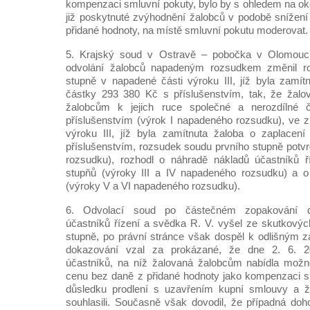
kompenzaci smluvní pokuty, bylo by s ohledem na oko
již poskytnuté zvýhodnění žalobců v podobě snížen
přidané hodnoty, na místě smluvní pokutu moderovat.
5. Krajský soud v Ostravě – pobočka v Olomouci
odvolání žalobců napadeným rozsudkem změnil r
stupně v napadené části výroku III, jíž byla zamít
částky 293 380 Kč s příslušenstvím, tak, že žalov
žalobcům k jejich ruce společné a nerozdílné
příslušenstvím (výrok I napadeného rozsudku), ve z
výroku III, jíž byla zamítnuta žaloba o zaplace
příslušenstvím, rozsudek soudu prvního stupně potvr
rozsudku), rozhodl o náhradě nákladů účastníků 
stupňů (výroky III a IV napadeného rozsudku) a o
(výroky V a VI napadeného rozsudku).
6. Odvolací soud po částečném zopakování d
účastníků řízení a svědka R. V. vyšel ze skutkový
stupně, po právní stránce však dospěl k odlišným 
dokazování vzal za prokázané, že dne 2. 6. 2
účastníků, na níž žalovaná žalobcům nabídla mož
cenu bez daně z přidané hodnoty jako kompenzaci s
důsledku prodlení s uzavřením kupní smlouvy a ž
souhlasili. Současně však dovodil, že případná do