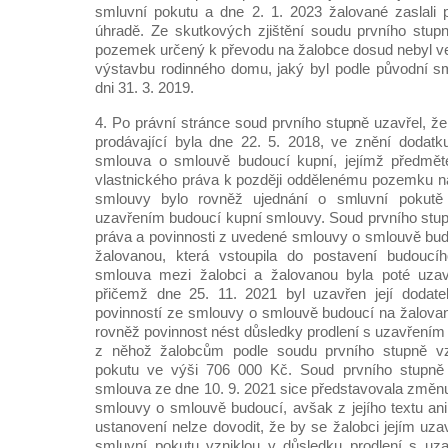
smluvní pokutu a dne 2. 1. 2023 žalované zaslali
úhradě. Ze skutkových zjištění soudu prvního stup
pozemek určený k převodu na žalobce dosud nebyl ve 
výstavbu rodinného domu, jaký byl podle původní s
dni 31. 3. 2019.
4. Po právní stránce soud prvního stupně uzavřel, ž
prodávající byla dne 22. 5. 2018, ve znění dodatk
smlouva o smlouvě budoucí kupní, jejímž předmět
vlastnického práva k později oddělenému pozemku na
smlouvy bylo rovněž ujednání o smluvní pokutě 
uzavřením budoucí kupní smlouvy. Soud prvního stupn
práva a povinnosti z uvedené smlouvy o smlouvě bud
žalovanou, která vstoupila do postavení budoucíh
smlouva mezi žalobci a žalovanou byla poté uzav
přičemž dne 25. 11. 2021 byl uzavřen její dodat
povinností ze smlouvy o smlouvě budoucí na žalova
rovněž povinnost nést důsledky prodlení s uzavřením
z něhož žalobcům podle soudu prvního stupně vz
pokutu ve výši 706 000 Kč. Soud prvního stupně 
smlouva ze dne 10. 9. 2021 sice představovala změ
smlouvy o smlouvě budoucí, avšak z jejího textu ani
ustanovení nelze dovodit, že by se žalobci jejím uz
smluvní pokutu vzniklou v důsledku prodlení s uz