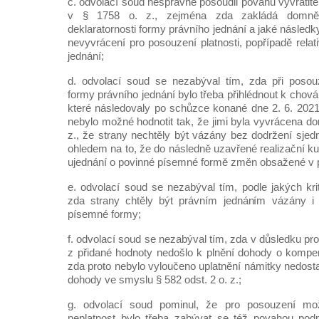
c. odvolací soud nesprávně posoudil povahu vyvrati
v § 1758 o. z., zejména zda zakládá domněnku
deklaratornosti formy právního jednání a jaké následk
nevyvrácení pro posouzení platnosti, popřípadě relati
jednání;
d. odvolací soud se nezabýval tím, zda při posou
formy právního jednání bylo třeba přihlédnout k chová
které následovaly po schůzce konané dne 2. 6. 2021,
nebylo možné hodnotit tak, že jimi byla vyvrácena d
z., že strany nechtěly být vázány bez dodržení sjed
ohledem na to, že do následně uzavřené realizační k
ujednání o povinné písemné formě změn obsažené v 
e. odvolací soud se nezabýval tím, podle jakých krit
zda strany chtěly být právním jednáním vázány i
písemné formy;
f. odvolací soud se nezabýval tím, zda v důsledku p
z přidané hodnoty nedošlo k plnění dohody o kompe
zda proto nebylo vyloučeno uplatnění námitky nedost
dohody ve smyslu § 582 odst. 2 o. z.;
g. odvolací soud pominul, že pro posouzení možn
neplatnost bylo třeba zabývat se též povahou pod