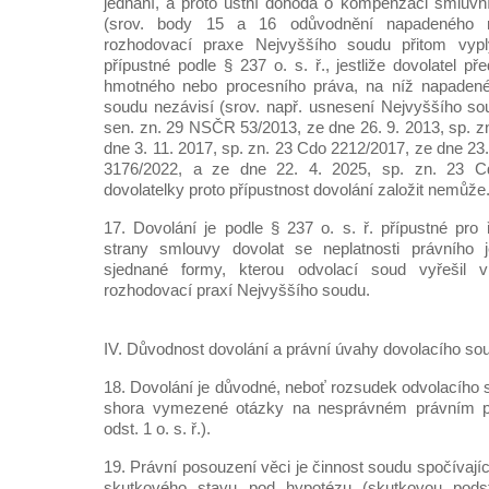
jednání, a proto ústní dohoda o kompenzaci smluvn
(srov. body 15 a 16 odůvodnění napadeného r
rozhodovací praxe Nejvyššího soudu přitom vypl
přípustné podle § 237 o. s. ř., jestliže dovolatel př
hmotného nebo procesního práva, na níž napadené
soudu nezávisí (srov. např. usnesení Nejvyššího so
sen. zn. 29 NSČR 53/2013, ze dne 26. 9. 2013, sp. z
dne 3. 11. 2017, sp. zn. 23 Cdo 2212/2017, ze dne 23.
3176/2022, a ze dne 22. 4. 2025, sp. zn. 23 C
dovolatelky proto přípustnost dovolání založit nemůže
17. Dovolání je podle § 237 o. s. ř. přípustné pro
strany smlouvy dovolat se neplatnosti právního 
sjednané formy, kterou odvolací soud vyřešil 
rozhodovací praxí Nejvyššího soudu.
IV. Důvodnost dovolání a právní úvahy dovolacího so
18. Dovolání je důvodné, neboť rozsudek odvolacího 
shora vymezené otázky na nesprávném právním p
odst. 1 o. s. ř.).
19. Právní posouzení věci je činnost soudu spočívajíc
skutkového stavu pod hypotézu (skutkovou podst