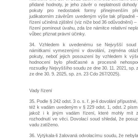
přidané hodnoty, je jeho závěr o neplatnosti doho
pokuty pro nedostatek formy přinejmenším p
judikatorním závěrům uvedeným výše tak případně –
řízení učiněná zjištění (viz níže bod 36 odůvodnění)
řízení pominout úvahu, zda lze námitce relativní nepl
vůbec přiznat právní účinky.
34. Vzhledem k uvedenému se Nejvyšší soud j
námitkami vymezenými v dovolání, zejména otá
pokuty, neboť jejich posouzení by vzhledem k vý
hodnocení bylo předčasné a procesně nehospod
rozsudky Nejvyššího soudu ze dne 30. 11. 2021, sp. 
ze dne 30. 9. 2025, sp. zn. 23 Cdo 267/2025).
Vady řízení
35. Podle § 242 odst. 3 o. s. ř. je-li dovolání přípustn
též k vadám uvedeným v § 229 odst. 1, odst. 2 písm. a
jakož i k jiným vadám řízení, které mohly mít 
rozhodnutí ve věci. Dovolací soud shledal, že posuz
vadu zatíženo.
36. Vytýkala-li žalovaná odvolacímu soudu, že nebyl