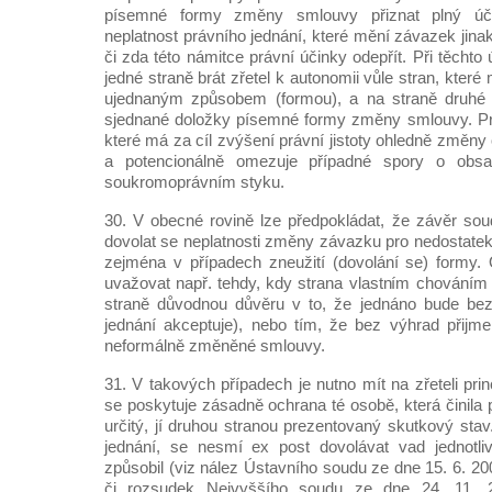
písemné formy změny smlouvy přiznat plný úči
neplatnost právního jednání, které mění závazek jin
či zda této námitce právní účinky odepřít. Při těch
jedné straně brát zřetel k autonomii vůle stran, kter
ujednaným způsobem (formou), a na straně druhé 
sjednané doložky písemné formy změny smlouvy. Pra
které má za cíl zvýšení právní jistoty ohledně změn
a potencionálně omezuje případné spory o ob
soukromoprávním styku.
30. V obecné rovině lze předpokládat, že závěr so
dovolat se neplatnosti změny závazku pro nedostatek
zejména v případech zneužití (dovolání se) formy.
uvažovat např. tehdy, kdy strana vlastním chováním
straně důvodnou důvěru v to, že jednáno bude bezf
jednání akceptuje), nebo tím, že bez výhrad přijme
neformálně změněné smlouvy.
31. V takových případech je nutno mít na zřeteli pri
se poskytuje zásadně ochrana té osobě, která činila
určitý, jí druhou stranou prezentovaný skutkový stav.
jednání, se nesmí ex post dovolávat vad jednotl
způsobil (viz nález Ústavního soudu ze dne 15. 6. 200
či rozsudek Nejvyššího soudu ze dne 24. 11. 