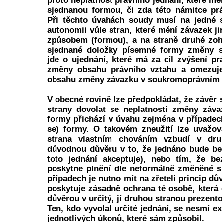
proto neplatnost právního jednání, které mě
sjednanou formou, či zda této námitce prá
Při těchto úvahách soudy musí na jedné s
autonomii vůle stran, které mění závazek 
způsobem (formou), a na straně druhé zoh
sjednané doložky písemné formy změny s
jde o ujednání, které má za cíl zvýšení pr
změny obsahu právního vztahu a omezuje
obsahu změny závazku v soukromoprávním 
V obecné rovině lze předpokládat, že závěr
strany dovolat se neplatnosti změny záva
formy přichází v úvahu zejména v případech
se) formy. O takovém zneužití lze uvažov
strana vlastním chováním vzbudí v dru
důvodnou důvěru v to, že jednáno bude be
toto jednání akceptuje), nebo tím, že be
poskytne plnění dle neformálně změněné s
případech je nutno mít na zřeteli princip dů
poskytuje zásadně ochrana té osobě, která 
důvěrou v určitý, jí druhou stranou prezent
Ten, kdo vyvolal určité jednání, se nesmí e
jednotlivých úkonů, které sám způsobil.