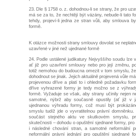
23. Dle § 1758 o. z. dohodnou-li se strany, že pro uzav
má se za to, že nechtějí být vázány, nebude-li tato f
tehdy, projeví-li jedna ze stran vůli, aby smlouva 
formě.
K otázce možnosti strany smlouvy dovolat se neplatn
uzavřené v jiné než ujednané formě
24. Podle ustálené judikatury Nejvyššího soudu lze 
ať již pro uzavření smlouvy nebo pro její změnu, po
totiž nemohou do budoucna omezit v tom smyslu, že
dohodnout se jinak. Jejich aktuálně projevená vůle má
projevenou dříve a platí to i ohledně požadavku fo
dříve vyhrazené formy je tedy možno se z výhrady 
formě. Vyžaduje se však, aby strany učinily nejen n
samotné, nýbrž aby současně opustily (ať již v ja
ujednanou výhradu formy, což musí být prokázán
smyslu tudíž jde o vyvratitelnou právní domněnku.
součást stejného aktu ve skutkovém smyslu, p
skutečnosti – dohodu o opuštění sjednané formy, pro
i následné chování stran, a samotné neformální p
neformální právní jednání pro opuštění sjednané f