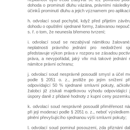
dohoda o prominutí dluhu vázána, právními následky 
účinků prominutí dluhu a jejich významem pro aplikaci 
h. odvolací soud pochybil, když před přijetím závěr
dohodu o opuštění sjednané formy, žalovanou nepoučil
s. ř. o tom, že neunesla břemeno tvrzení;
i. odvolací soud se nezabýval námitkou žalované
neplatnosti právního jednání pro nedodržení s
představuje výkon práva v rozporu se zásadou poctiv
práva, a nevypořádal, jaký vliv má takové jednání 
námitce právní ochranu;
j. odvolací soud nesprávně posoudil smysl a účel 
podle § 2051 o. z., jestliže po jejím snížení p
odpovídající 50 % sjednané smluvní pokuty, ačkoli
žalobci již získali majetkovou výhodu odpovídající 
úspory daně z přidané hodnoty z kupní ceny pozemku
k. odvolací soud nesprávně posoudil přiměřenost n
při její moderaci podle § 2051 o. z., neboť výsledke
plnění převyšujícího sjednanou výši smluvní pokuty;
l. odvolací soud pominul posouzení, zda přiznání da