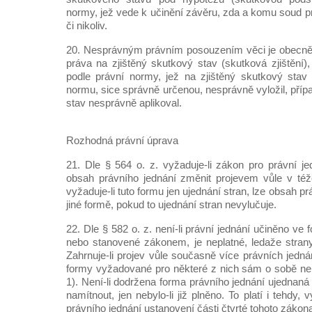
normy, jež vede k učinění závěru, zda a komu soud pr
či nikoliv.
20. Nesprávným právním posouzením věci je obecně 
práva na zjištěný skutkový stav (skutková zjištění), 
podle právní normy, jež na zjištěný skutkový stav
normu, sice správně určenou, nesprávně vyložil, příp
stav nesprávně aplikoval.
Rozhodná právní úprava
21. Dle § 564 o. z. vyžaduje-li zákon pro právní je
obsah právního jednání změnit projevem vůle v též
vyžaduje-li tuto formu jen ujednání stran, lze obsah pr
jiné formě, pokud to ujednání stran nevylučuje.
22. Dle § 582 o. z. není-li právní jednání učiněno ve
nebo stanovené zákonem, je neplatné, ledaže stran
Zahrnuje-li projev vůle současně více právních jedn
formy vyžadované pro některé z nich sám o sobě nepl
1). Není-li dodržena forma právního jednání ujednaná 
namítnout, jen nebylo-li již plněno. To platí i tehdy, v
právního jednání ustanovení části čtvrté tohoto zákona