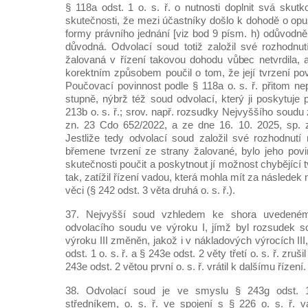
§ 118a odst. 1 o. s. ř. o nutnosti doplnit svá skut
skutečnosti, že mezi účastníky došlo k dohodě o op
formy právního jednání [viz bod 9 písm. h) odůvodnění
důvodná. Odvolací soud totiž založil své rozhodnu
žalovaná v řízení takovou dohodu vůbec netvrdila, a
korektním způsobem poučil o tom, že její tvrzení po
Poučovací povinnost podle § 118a o. s. ř. přitom ne
stupně, nýbrž též soud odvolací, který ji poskytuje 
213b o. s. ř.; srov. např. rozsudky Nejvyššího soudu 
zn. 23 Cdo 652/2022, a ze dne 16. 10. 2025, sp. 
Jestliže tedy odvolací soud založil své rozhodnut
břemene tvrzení ze strany žalované, bylo jeho povi
skutečnosti poučit a poskytnout jí možnost chybějící tvr
tak, zatížil řízení vadou, která mohla mít za následe
věci (§ 242 odst. 3 věta druhá o. s. ř.).
37. Nejvyšší soud vzhledem ke shora uvedené
odvolacího soudu ve výroku I, jímž byl rozsudek s
výroku III změněn, jakož i v nákladových výrocích III
odst. 1 o. s. ř. a § 243e odst. 2 věty třetí o. s. ř. zru
243e odst. 2 větou první o. s. ř. vrátil k dalšímu řízení.
38. Odvolací soud je ve smyslu § 243g odst. 1
středníkem, o. s. ř. ve spojení s § 226 o. s. ř.