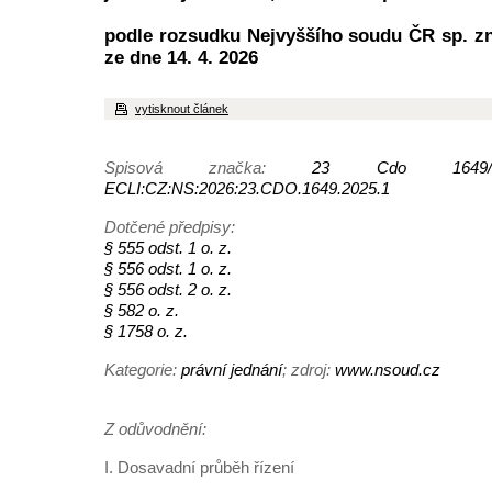
podle rozsudku Nejvyššího soudu ČR sp. zn
ze dne 14. 4. 2026
vytisknout článek
Spisová značka:
23 Cdo 1649/
ECLI:CZ:NS:2026:23.CDO.1649.2025.1
Dotčené předpisy:
§ 555 odst. 1 o. z.
§ 556 odst. 1 o. z.
§ 556 odst. 2 o. z.
§ 582 o. z.
§ 1758 o. z.
Kategorie:
právní jednání
; zdroj:
www.nsoud.cz
Z odůvodnění:
I. Dosavadní průběh řízení