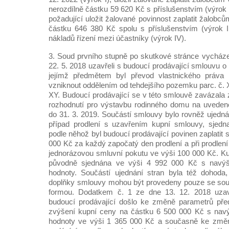
nerozdílně částku 59 620 Kč s příslušenstvím (výrok I
požadující uložit žalované povinnost zaplatit žalobc
částku 646 380 Kč spolu s příslušenstvím (výrok I
nákladů řízení mezi účastníky (výrok IV).
3. Soud prvního stupně po skutkové stránce vycházel
22. 5. 2018 uzavřeli s budoucí prodávající smlouvu 
jejímž předmětem byl převod vlastnického práva
vzniknout oddělením od tehdejšího pozemku parc. č. 
XY. Budoucí prodávající se v této smlouvě zavázala 
rozhodnutí pro výstavbu rodinného domu na uvede
do 31. 3. 2019. Součástí smlouvy bylo rovněž ujedná
případ prodlení s uzavřením kupní smlouvy, sjedn
podle něhož byl budoucí prodávající povinen zaplatit 
000 Kč za každý započatý den prodlení a při prodlen
jednorázovou smluvní pokutu ve výši 100 000 Kč. K
původně sjednána ve výši 4 992 000 Kč s navý
hodnoty. Součástí ujednání stran byla též dohoda
doplňky smlouvy mohou být provedeny pouze se so
formou. Dodatkem č. 1 ze dne 13. 12. 2018 uza
budoucí prodávající došlo ke změně parametrů př
zvýšení kupní ceny na částku 6 500 000 Kč s nav
hodnoty ve výši 1 365 000 Kč a současně ke změně