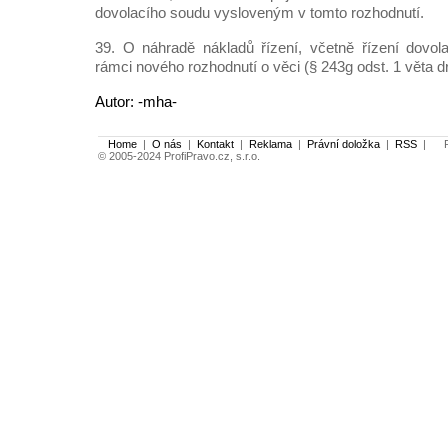
dovolacího soudu vysloveným v tomto rozhodnutí.
39. O náhradě nákladů řízení, včetně řízení dovol
rámci nového rozhodnutí o věci (§ 243g odst. 1 věta dru
Autor: -mha-
Home
|
O nás
|
Kontakt
|
Reklama
|
Právní doložka
|
RSS
|
Po
© 2005-2024 ProfiPravo.cz, s.r.o.