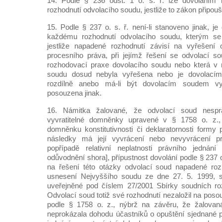
14. Podle § 236 odst. 1 o. s. ř. lze dovoláním
rozhodnutí odvolacího soudu, jestliže to zákon připoušt
15. Podle § 237 o. s. ř. není-li stanoveno jinak, je 
každému rozhodnutí odvolacího soudu, kterým se 
jestliže napadené rozhodnutí závisí na vyřešení
procesního práva, při jejímž řešení se odvolací so
rozhodovací praxe dovolacího soudu nebo která v 
soudu dosud nebyla vyřešena nebo je dovolací
rozdílně anebo má-li být dovolacím soudem vy
posouzena jinak.
16. Námitka žalované, že odvolací soud nespr
vyvratitelné domněnky upravené v § 1758 o. z.
domněnku konstitutivnosti či deklaratornosti formy 
následky má její vyvrácení nebo nevyvrácení pro
popřípadě relativní neplatnosti právního jednán
odůvodnění shora], přípustnost dovolání podle § 237 o
na řešení této otázky odvolací soud napadené rozh
usnesení Nejvyššího soudu ze dne 27. 5. 1999, s
uveřejněné pod číslem 27/2001 Sbírky soudních roz
Odvolací soud totiž své rozhodnutí nezaložil na po
podle § 1758 o. z., nýbrž na závěru, že žalovaná 
neprokázala dohodu účastníků o opuštění sjednané 