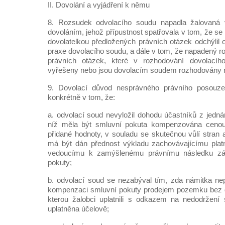
II. Dovolání a vyjádření k němu
8. Rozsudek odvolacího soudu napadla žalovaná v
dovoláním, jehož přípustnost spatřovala v tom, že se 
dovolatelkou předložených právních otázek odchýlil 
praxe dovolacího soudu, a dále v tom, že napadený r
právních otázek, které v rozhodování dovolací
vyřešeny nebo jsou dovolacím soudem rozhodovány r
9. Dovolací důvod nesprávného právního posouzen
konkrétně v tom, že:
a. odvolací soud nevyložil dohodu účastníků z jedná
níž měla být smluvní pokuta kompenzována cen
přidané hodnoty, v souladu se skutečnou vůlí stran 
má být dán přednost výkladu zachovávajícímu platn
vedoucímu k zamýšlenému právnímu následku zá
pokuty;
b. odvolací soud se nezabýval tím, zda námitka nep
kompenzaci smluvní pokuty prodejem pozemku bez d
kterou žalobci uplatnili s odkazem na nedodržení 
uplatněna účelově;