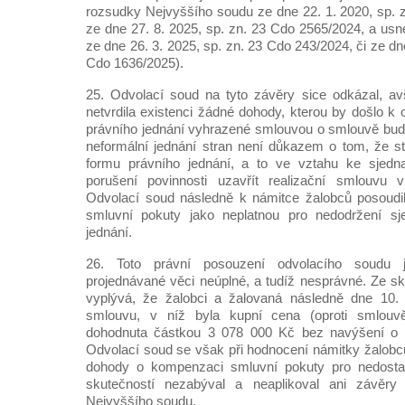
rozsudky Nejvyššího soudu ze dne 22. 1. 2020, sp. 
ze dne 27. 8. 2025, sp. zn. 23 Cdo 2565/2024, a us
ze dne 26. 3. 2025, sp. zn. 23 Cdo 243/2024, či ze dn
Cdo 1636/2025).
25. Odvolací soud na tyto závěry sice odkázal, av
netvrdila existenci žádné dohody, kterou by došlo k
právního jednání vyhrazené smlouvou o smlouvě bud
neformální jednání stran není důkazem o tom, že s
formu právního jednání, a to ve vztahu ke sjedn
porušení povinnosti uzavřít realizační smlouvu 
Odvolací soud následně k námitce žalobců posoud
smluvní pokuty jako neplatnou pro nedodržení sj
jednání.
26. Toto právní posouzení odvolacího soudu
projednávané věci neúplné, a tudíž nesprávné. Ze sk
vyplývá, že žalobci a žalovaná následně dne 10. 
smlouvu, v níž byla kupní cena (oproti smlou
dohodnuta částkou 3 078 000 Kč bez navýšení o d
Odvolací soud se však při hodnocení námitky žalobců,
dohody o kompenzaci smluvní pokuty pro nedostat
skutečností nezabýval a neaplikoval ani závěry j
Nejvyššího soudu.