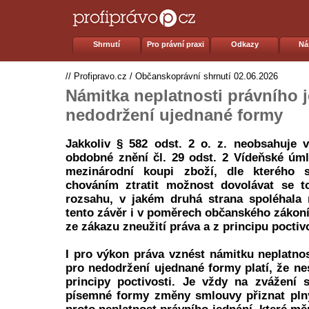
Shrnutí
Pro právní praxi
Odkazy
Ná
//
Profipravo.cz
/
Občanskoprávní shrnutí
02.06.2026
Námitka neplatnosti právního 
nedodržení ujednané formy
Jakkoliv § 582 odst. 2 o. z. neobsahuje 
obdobné znění čl. 29 odst. 2 Vídeňské úm
mezinárodní koupi zboží, dle kterého
chováním ztratit možnost dovolávat se t
rozsahu, v jakém druhá strana spoléhala 
tento závěr i v poměrech občanského zákoní
ze zákazu zneužití práva a z principu poctivos
I pro výkon práva vznést námitku neplatnos
pro nedodržení ujednané formy platí, že ne
principy poctivosti. Je vždy na zvážení 
písemné formy změny smlouvy přiznat plný