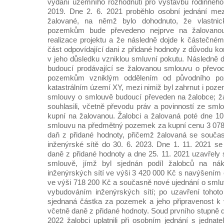
vydání územního rozhodnutí pro výstavbu rodinného
2019. Dne 2. 6. 2021 proběhlo osobní jednání mezi
žalované, na němž bylo dohodnuto, že vlastni
pozemkům bude převedeno nejprve na žalovanou
realizace projektu a že následně dojde k částečné
část odpovídající dani z přidané hodnoty z důvodu k
v jeho důsledku vzniklou smluvní pokutu. Následně d
budoucí prodávající se žalovanou smlouvu o převod
pozemkům vzniklým oddělením od původního p
katastrálním území XY, mezi nimiž byl zahrnut i poze
smlouvy o smlouvě budoucí převeden na žalobce; ža
souhlasili, včetně převodu práv a povinností ze sm
kupní na žalovanou. Žalobci a žalovaná poté dne 10.
smlouvu na předmětný pozemek za kupní cenu 3 078
daň z přidané hodnoty, přičemž žalovaná se souča
inženýrské sítě do 30. 6. 2023. Dne 1. 11. 2021 se 
daně z přidané hodnoty a dne 25. 11. 2021 uzavřely 
smlouvě, jímž byl sjednán podíl žalobců na ná
inženýrských sítí ve výši 3 420 000 Kč s navýšením 
ve výši 718 200 Kč a současně nové ujednání o smluv
vybudováním inženýrských sítí; po uzavření tohoto
sjednaná částka za pozemek a jeho připravenost k
včetně daně z přidané hodnoty. Soud prvního stupně dál
2022 žalobci uplatnili při osobním jednání s jednat